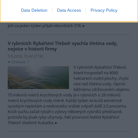
zvířat, nejčastěji
dehydratovaná a vysílená mláďata ptáků nebo veverek. ČTK to
Data Deletion
Data Access
Privacy Policy
sdělila mluvčí stanice Petra Fišerová. Během současné vlny veder
stanice denně ošetří desítky živočichů, při první letošní vlně horka
jich za jeden týden přijali rekordních 578.
V rybnících Rybářství Třeboň vyschla třetina vody,
nejvíce v historii firmy
5.8.2026 15:42 (
ČTK
)
Diskuse: 1
V rybnících Rybářství Třeboň,
které hospodaří na 8000
hektarech vodní plochy, chybí
více než třetina vody. Oproti
běžnému zdržovaném objemu
75 milionů metrů krychlových vody je v rybnících o 28 milionů
metrů krychlových vody méně. Každý týden se kvůli extrémně
vysokým teplotám a nedostatku srážek odpaří další 2,5 procenta.
Kvůli suchu začali rybáři s výlovy některých rybníků předčasně,
protože by jinak ryby uhynuly, řekl provozní ředitel Rybářství
Třeboň Vladimír Kukačka.