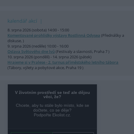
kalendář akcí
8. srpna 2026 (sobota) 14:00 - 15:00
Komentované prohlídky výstavy Rostlinná Odysea
(Přednášky a
diskuse, )
9. srpna 2026 (neděle) 10:00 - 16:00
Oslava Světového dne lvů
(Festivaly a slavnosti, Praha 7 )
10. srpna 2026 (pondělí) - 14. srpna 2026 (pátek)
Hrajeme si v Pralese - 2. turnus příměstského letního tábora
(Tábory, výlety a pobytové akce, Praha 19 )