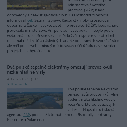
ministerstva životního
prostředí (MŽP) nikdo
odpovědný a neexistuje oficiální viník. O rozhodnutí resortu
informoval
web
Seznam Zprávy. Kauzu čtyři roky prošetřovali
odborníci z České inspekce životního prostředí (ČIŽP), letos na jaře
ji převzalo ministerstvo. Ani po letech vyšetřování nebylo podle
webu známo, co přesně se v haldě skrývá, inspekce si proto loni
objednala sérii vrtů a následných analýz odebraných vzorků. Práce
ale měl podle webu minulý měsíc zastavit šéf úřadu Pavel Straka
pro jejich nadbytečnost.
Dvě polské tepelné elektrárny omezují provoz kvůli
nízké hladině Visly
4.8.2026 18:35 (
ČTK
)
Diskuse: 6
Dvě polské tepelné elektrárny
omezují svůj provoz kvůli vlně
veder a nízké hladině vody v
řece Visle, kterou používají k
chlazení. Napsala to tisková
agentura
PAP
, podle níž k tomuto kroku přistoupily elektrárny
Kozienice a Polaniec.