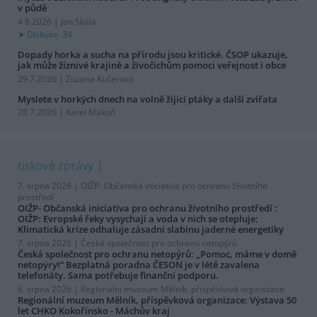
v půdě
4.8.2026 | Jan Skala
Diskuse: 34
Dopady horka a sucha na přírodu jsou kritické. ČSOP ukazuje,
jak může žíznivé krajině a živočichům pomoci veřejnost i obce
29.7.2026 | Zuzana Kučerová
Myslete v horkých dnech na volně žijící ptáky a další zvířata
28.7.2026 | Karel Makoň
tiskové zprávy
7. srpna 2026 |
OIŽP- Občanská iniciativa pro ochranu životního
prostředí
OIŽP- Občanská iniciativa pro ochranu životního prostředí :
OIŽP: Evropské řeky vysychají a voda v nich se otepluje:
Klimatická krize odhaluje zásadní slabinu jaderné energetiky
7. srpna 2026 |
Česká společnost pro ochranu netopýrů
Česká společnost pro ochranu netopýrů: „Pomoc, máme v domě
netopýry!“ Bezplatná poradna ČESON je v létě zavalena
telefonáty. Sama potřebuje finanční podporu.
6. srpna 2026 |
Regionální muzeum Mělník, příspěvková organizace
Regionální muzeum Mělník, příspěvková organizace: Výstava 50
let CHKO Kokořínsko - Máchův kraj