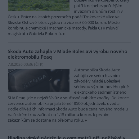
bolševníku velkolepého, který
patří k nejnebezpečnějším
invazním druhům rostlin v
Česku. Práce na lesních pozemcích podél Trnkovecké ulice ve
Slezské Ostravě letos vyjdou na více než 66 000 korun. Město
kombinuje chemické i mechanické metody, řekla ČTK mluvčí
magistrátu Gabriela Pokorná.
Škoda Auto zahájila v Mladé Boleslavi výrobu nového
elektromobilu Peaq
7.8.2026 00:36 (
ČTK
)
Automobilka Škoda Auto
zahájila ve svém hlavním
závodě v Mladé Boleslavi
sériovou výrobu nového plně
elektrického sedmimístného
SUV Peaq. Jde o největší vůz v současné nabídce značky. Do konce
července automobilka přijala téměř 8500 objednávek, uvedla.
Podle dřívějších informací Škoda Auto bude cena nového modelu
na českém trhu začínat na 1,15 milionu korun, k prvním
zákazníkům se dostane na přelomu roku.
Hladina vírské nádrže je o osm metrů níž, než bývá v