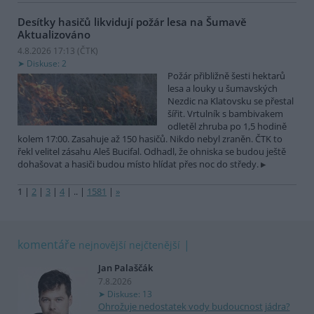
Desítky hasičů likvidují požár lesa na Šumavě
Aktualizováno
4.8.2026 17:13 (
ČTK
)
Diskuse: 2
Požár přibližně šesti hektarů
lesa a louky u šumavských
Nezdic na Klatovsku se přestal
šířit. Vrtulník s bambivakem
odletěl zhruba po 1,5 hodině
kolem 17:00. Zasahuje až 150 hasičů. Nikdo nebyl zraněn. ČTK to
řekl velitel zásahu Aleš Bucifal. Odhadl, že ohniska se budou ještě
dohašovat a hasiči budou místo hlídat přes noc do středy.
1
|
2
|
3
|
4
|
..
|
1581
|
»
komentáře
nejnovější
nejčtenější
Jan Palaščák
7.8.2026
Diskuse: 13
Ohrožuje nedostatek vody budoucnost jádra?