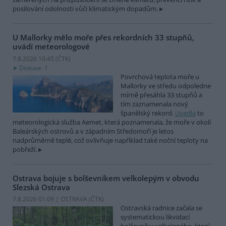
posilování odolnosti vůči klimatickým dopadům.
U Mallorky mělo moře přes rekordních 33 stupňů,
uvádí meteorologové
7.8.2026 10:45 (
ČTK
)
Diskuse: 1
Povrchová teplota moře u
Mallorky ve středu odpoledne
mírně přesáhla 33 stupňů a
tím zaznamenala nový
španělský rekord.
Uvedla
to
meteorologická služba Aemet, která poznamenala, že moře v okolí
Baleárských ostrovů a v západním Středomoří je letos
nadprůměrně teplé, což ovlivňuje například také noční teploty na
pobřeží.
Ostrava bojuje s bolševníkem velkolepým v obvodu
Slezská Ostrava
7.8.2026 01:09 | OSTRAVA (
ČTK
)
Ostravská radnice začala se
systematickou likvidací