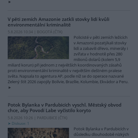
V pěti zemích Amazonie zatkli stovky lidí kvůli
environmentální kriminalitě
5.8.2026 10:34 | BOGOTÁ (
ČTK
)
Policisté v pěti zemích ležících
v Amazonii pozatýkali stovky
lidí a zabavili dřevo, minerály i
zvířata v hodnotě přes 280
milionů dolarů (kolem 5,9
miliard korun) při jednom z největších koordinovaných zásahů
proti environmentální kriminalitě v největším deštném pralese
světa. Napsala to agentura AP, podle níž se do operace nazvané
Zelený štít 2026 zapojily Bolívie, Brazílie, Kolumbie, Ekvádor a Peru.
Potok Bylanka v Pardubicích vyschl. Městský obvod
chce, aby Povodí Labe vyčistilo koryto
5.8.2026 10:26 | PARDUBICE (
ČTK
)
Diskuse: 1
Potok Bylanka v Pardubicích v
důsledku dlouhodobě nízkých