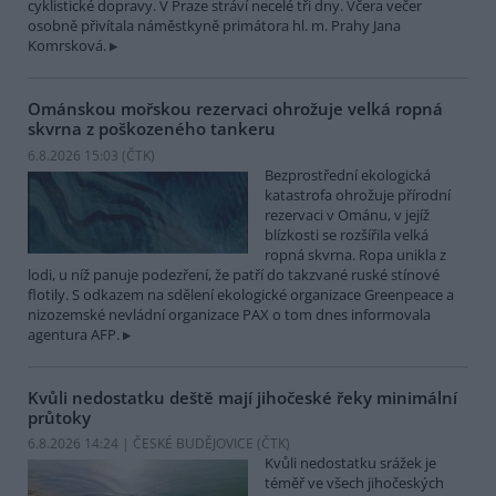
cyklistické dopravy. V Praze stráví necelé tři dny. Včera večer
osobně přivítala náměstkyně primátora hl. m. Prahy Jana
Komrsková.
Ománskou mořskou rezervaci ohrožuje velká ropná
skvrna z poškozeného tankeru
6.8.2026 15:03 (
ČTK
)
Bezprostřední ekologická
katastrofa ohrožuje přírodní
rezervaci v Ománu, v jejíž
blízkosti se rozšířila velká
ropná skvrna. Ropa unikla z
lodi, u níž panuje podezření, že patří do takzvané ruské stínové
flotily. S odkazem na sdělení ekologické organizace Greenpeace a
nizozemské nevládní organizace PAX o tom dnes informovala
agentura AFP.
Kvůli nedostatku deště mají jihočeské řeky minimální
průtoky
6.8.2026 14:24 | ČESKÉ BUDĚJOVICE (
ČTK
)
Kvůli nedostatku srážek je
téměř ve všech jihočeských