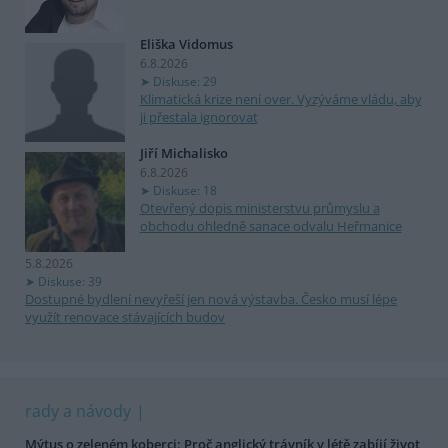
Eliška Vidomus
6.8.2026
Diskuse: 29
Klimatická krize není over. Vyzýváme vládu, aby
ji přestala ignorovat
Jiří Michalisko
6.8.2026
Diskuse: 18
Otevřený dopis ministerstvu průmyslu a
obchodu ohledně sanace odvalu Heřmanice
5.8.2026
Diskuse: 39
Dostupné bydlení nevyřeší jen nová výstavba. Česko musí lépe
využít renovace stávajících budov
rady a návody
Mýtus o zeleném koberci: Proč anglický trávník v létě zabíjí život