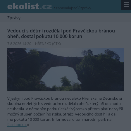
☰
/
zpravodajství
/
zprávy
Zprávy
Vedoucí s dětmi rozdělal pod Pravčickou bránou
oheň, dostal pokutu 10 000 korun
7.8.2026 14:20 | HŘENSKO (
ČTK
)
V jeskyni pod Pravčickou bránou nedaleko Hřenska na Děčínsku si
skupina nezletilých s vedoucím rozdělala oheň, který při odchodu
neuhasila. V národním parku České Švýcarsko přitom platí nejvyšší
možný stupeň požárního rizika. Strážci vedoucího dostihli a dali
mu pokutu 10 000 korun. Informoval o tom národní park na
facebooku.