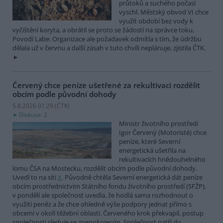
průtoků a suchého počasí
vyschl. Městský obvod VI chce
využít období bez vody k
vyčištění koryta, a obrátil se proto se žádostí na správce toku,
Povodí Labe. Organizace ale požadavek odmítla s tím, že údržbu
dělala už v červnu a další zásah v tuto chvíli neplánuje, zjistila ČTK.
Červený chce peníze ušetřené za rekultivaci rozdělit
obcím podle původní dohody
5.8.2026 01:29 (
ČTK
)
Diskuse: 2
Ministr životního prostředí
Igor Červený (Motoristé) chce
peníze, které Severní
energetická ušetřila na
rekultivacích hnědouhelného
lomu ČSA na Mostecku, rozdělit obcím podle původní dohody.
Uvedl to na síti
X
. Původně chtěla Severní energetická dát peníze
obcím prostřednictvím Státního fondu životního prostředí (SFŽP),
v pondělí ale společnost uvedla, že hodlá sama rozhodnout o
využití peněz a že chce ohledně výše podpory jednat přímo s
obcemi v okolí těžební oblasti. Červeného krok překvapil, postup
společnosti sleduje se znepokojením. Společnost patří do