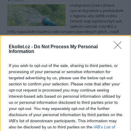
Diskuse: 1
Vodoprávní úřad v Jihlavě
vyzval obyvatele a podnikatele
v regionu, aby šetřili vodou.
Omezit mají zejména mytí aut,
zalévání zahrad, trávníků a
hřišť, napouštění bazénů nebo kropení zpevněných ploch, uvedl
mluvčí radnice Radovan Daněk. Úřad podle něj bude víc
kontrolovat povolené odběry. Výzva k šetření vodou platí pro
Ekolist.cz -
Do Not Process My Personal
všechny obce spadající pod Jihlavu jako obec s rozšířenou
Information
působností.
If you wish to opt-out of the sale, sharing to third parties, or
Celníci odhalili gang překupníků papoušků, zajistili
processing of your personal or sensitive information for
stovku ptáků
targeted advertising by us, please use the below opt-out
5.8.2026 20:13 (
ČTK
)
section to confirm your selection. Please note that after your
Celníci odhalili gang
opt-out request is processed you may continue seeing
překupníků chráněných druhů
interest-based ads based on personal information utilized by
papoušků působící v několika
krajích a zajistili asi stovku
us or personal information disclosed to third parties prior to
ptáků. S odchytem a
your opt-out. You may separately opt-out of the further
zajištěním zvířat celníkům pomohly zoo v Praze, Zlíně a Ostravě. V
disclosure of your personal information by third parties on the
ostravské zahradě také papoušci nalezli dočasné útočiště. V
IAB’s list of downstream participants. This information may
tiskové zprávě na
webu
celníků to oznámila mluvčí Celní správy ČR
also be disclosed by us to third parties on the
IAB’s List of
Martina Kaňková. Případem se zabývá policie.