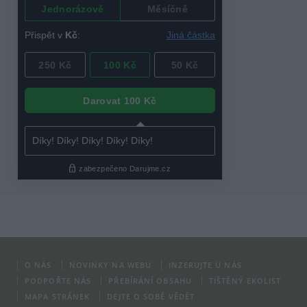
O NÁS
NOVINKY NA WEBU
INZERUJTE U NÁS
PODPOŘTE NÁS
PŘEBÍRÁNÍ OBSAHU
TIŠTĚNÝ EKOLIST
MAPA STRÁNEK
DEJTE O SOBĚ VĚDĚT