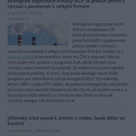
Ekologické organizace kritizují MŽP za přesun peněz z
výnosů z povolenek k velkým firmám
6.8.2026 01:17 (
ČTK
)
Diskuse: 9
Ekologické organizace Hnutí
DUHA a Greenpeace ČR
kritizují ministerstvo životního
prostředí (MŽP) za plánovaný
přesun peněz z výnosů z
emisních povolenek k velkým průmyslovým firmám. Uvedly to v
tiskové zprávě
a komentářích, které má ČTK k dispozici. Resort
chce podle nich vyčlenit z programu EUA, jehož zdrojem jsou
výnosy z aukcí emisních povolenek, 25 miliard korun pro největší
průmyslové podniky. K tomu chce podle ekologů resort snížit
podporu pro obnovitelné zdroje energie (OZE) o 15,5 miliardy
korun. MŽP v reakci ČTK sdělilo, že podpora energeticky náročného
průmyslu byla součástí Modernizačního fondu již od jeho vzniku, a
že podpora OZE nekončí, a z fondu budou financovány jak
výrobny energie, tak infrastruktura.
Jihlavský úřad vyzval k šetření s vodou, bude dělat víc
kontrol
6.8.2026 00:51 | JIHLAVA (
ČTK
)