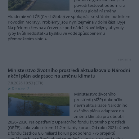
povodí testovat odborníci z
Ústavu globální změny
Akademie věd ČR (CzechGlobe) ve spolupráci se státním podnikem
Povodím Moravy. Problémy jsou nyní zejména v dolní části Dyje.
Na přelomu června a července pod nádrží Nové Mlýny uhynuly
ryby kvůli nedostatku kyslíku ve vodě způsobenému
přemnožením sinic.
reklama
Ministerstvo životního prostředí aktualizovalo Národní
akční plán adaptace na změnu klimatu
7.8.2026 10:53 (
ČTK
)
Diskuse: 2
Ministerstvo životního
prostředí (MŽP) dokončilo
návrh aktualizace Národního
akčního plánu adaptace na
změnu klimatu pro období
2026–2030. Na opatření z Operačního fondu životního prostředí
(OPŽP) alokovalo celkem 11,2 miliardy korun. Od roku 2021 už bylo
z fondu částkou 8,6 miliard korun podpořeno 776 projektů
zaměřených na přizpůsobení se změně klimatu, prevenci rizik a