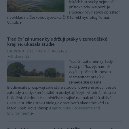
řekách historicky nejmenší
průtok vody. Nejhorší je
situace v rovinatých oblastech,
například na Českobudějovicku. ČTK to řekl hydrolog Tomáš
Vlasák.
Tradiční záhumenky udržují ptáky v zemědělské
krajině, ukázala studie
6.8.2026 01:23 | PRAHA (
ČTK/Ekolist
)
Diskuse: 22
Tradiční záhumenky, tedy
malá políčka, významně
zvyšují počet i druhovou
rozmanitost ptáků v
zemědělské krajině.
Biodiverzitě prospívají také staré stodoly, otevřené půdy, pestré
zahrady a sady, které ptákům poskytují úkryt i vhodná místa ke
hnízdění. V jednolité zemědělské krajině naopak ptáků ubývá,
ukazuje studie Ústavu biologie obratlovců Akademie věd ČR,
kterou publikoval časopis
Agriculture, Ecosystems and
Environment
.