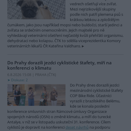
vedrech ošetřují více zvířat.
Mezi nejrizikovější skupiny
podle nich patří plemena psů s
krátkou lebkou a zploštělým
čumákem, jako jsou například mopsi nebo buldočci, starší jedinci a
zvířata se srdečním onemocněním. Jejich majitelé pro ně
vyhledávají veterinární ošetření nejčastěji kvůli přehřátí organismu,
dehydrataci nebo kolapsu. ČTK to sdělila viceprezidentka Komory
veterinárních lékařů ČR Kateřina Valdhans.
Do Prahy dorazili jezdci cyklistické štafety, míří na
konferenci o klimatu
6.8.2026 15:08 | PRAHA (
ČTK
)
Diskuse: 2
Do Prahy dnes dorazili jezdci
mezinárodní cyklistické štafety
COP Bike Ride. Účastníci
vyrazili z brazilského Belému,
kde se konala poslední
konference smluvních stran Rámcové úmluvy Organizace
spojených národů (OSN) o změně klimatu, a míří do turecké
Antalye, v níž se v listopadu uskuteční 31. konference. Cílem
cyklistů je dopravit na konferenci
deset návrhů
na podporu