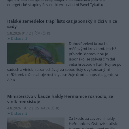
energetické skupiny Sev.en, kterou vlastní Pavel Tykač.
Italské zemědělce trápí listokaz japonský ničící vinice i
sady
5.8.2026 01:12 | ŘÍM (
ČTK
)
Diskuse: 2
Duhově zelení brouci s
měňavými krovkami, jejichž
původní domovinou je
Japonsko, se stávají čím dál
větší hrozbou v Itálii. Rojí se po
sadech a vinicích a zanechávají za sebou listy s vykousanými
mřížkami, což oslabuje rostliny a snižuje úrodu, napsala agentura
AP.
Ministerstvo v kauze haldy Heřmanice rozhodlo, že
viník neexistuje
4.8.2026 19:12 | OSTRAVA (
ČTK
)
Diskuse: 2
Za škodu za zavezení haldy
Heřmanice v Ostravě statisíci
tunami odpadu není podle