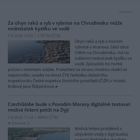
reklama
Za úhyn raků a ryb v rybníce na Chrudimsku může
nedostatek kyslíku ve vodě
7.8.2026 14:05 | CTĚTÍN (
ČTK
)
Úhyn raků a ryb v Horním
rybníce u Vranova, části obce
Ctětín na Chrudimsku, má na
svědomí nedostatek kyslíku ve
vodě. Způsobilo ho horké
počasí s minimem srážek. Podezření na otravu modrou skalicí se
nepotvrdilo, uvedla na dotaz ČTK ředitelka oblastního
inspektorátu České inspekce životního prostředí (ČIŽP) v Hradci
Králové Jana Štěpánková.
CzechGlobe bude s Povodím Moravy digitálně testovat
možná řešení potíží na Dyji
7.8.2026 11:34 | BRNO (
ČTK
)
Diskuse: 2
Možná řešení problémů s
ubýváním vody v Dyji budou
pomocí digitálního dvojčete