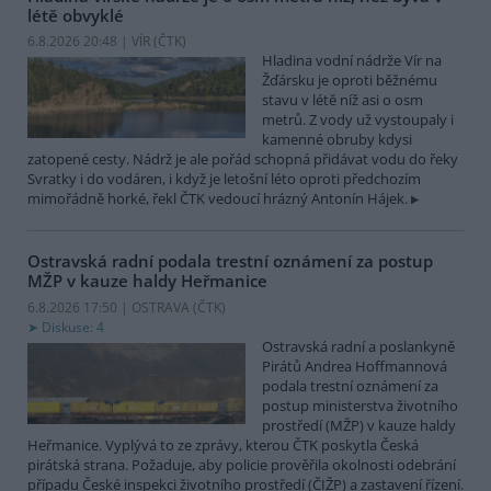
létě obvyklé
6.8.2026 20:48 | VÍR (
ČTK
)
Hladina vodní nádrže Vír na
Žďársku je oproti běžnému
stavu v létě níž asi o osm
metrů. Z vody už vystoupaly i
kamenné obruby kdysi
zatopené cesty. Nádrž je ale pořád schopná přidávat vodu do řeky
Svratky i do vodáren, i když je letošní léto oproti předchozím
mimořádně horké, řekl ČTK vedoucí hrázný Antonín Hájek.
Ostravská radní podala trestní oznámení za postup
MŽP v kauze haldy Heřmanice
6.8.2026 17:50 | OSTRAVA (
ČTK
)
Diskuse: 4
Ostravská radní a poslankyně
Pirátů Andrea Hoffmannová
podala trestní oznámení za
postup ministerstva životního
prostředí (MŽP) v kauze haldy
Heřmanice. Vyplývá to ze zprávy, kterou ČTK poskytla Česká
pirátská strana. Požaduje, aby policie prověřila okolnosti odebrání
případu České inspekci životního prostředí (ČIŽP) a zastavení řízení.