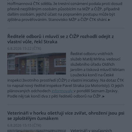
Hoffmannová ČTK sdělila, že trestní oznámení podala proti dosud
přesně nezjištěným osobám působícím na MŽP a ČIŽP, případně
dalším osobám, jejichž účast na popsaném postupu může být
zjištěna prověřováním. Stanovisko MŽP a ČIŽP ČTK shání.
Ředitelé odborů i mluvčí se z ČIŽP rozhodli odejít z
vlastní vůle, řekl Straka
6.8.2026 15:22 (
ČTK
)
Ředitel odboru vnitřních
služeb Matěj Mrlina, vedoucí
služebního úřadu Oldřich
Jarolím a tisková mluvčí Miriam
Loužecká končí na České
inspekci životního prostředí (ČIŽP) z vlastní iniciativy. Na dotaz ČTK
to napsal nový ředitel inspekce Pavel Straka (za Motoristy). O jejich
plánovaných odchodech
informovaly
v pondělí Seznam Zprávy.
Podle něj tak končí dva z pěti ředitelů odborů na ČIŽP.
Veterináři v horku ošetřují více zvířat, ohrožení jsou psi
se zploštělým čumákem
6.8.2026 15:15 (
ČTK
)
Veterináři v současných