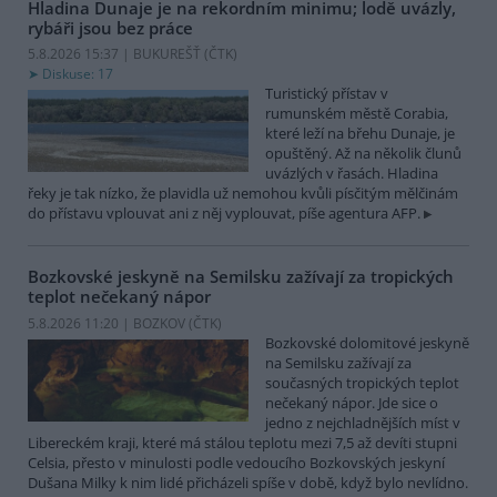
Hladina Dunaje je na rekordním minimu; lodě uvázly,
rybáři jsou bez práce
5.8.2026 15:37 | BUKUREŠŤ (
ČTK
)
Diskuse: 17
Turistický přístav v
rumunském městě Corabia,
které leží na břehu Dunaje, je
opuštěný. Až na několik člunů
uvázlých v řasách. Hladina
řeky je tak nízko, že plavidla už nemohou kvůli písčitým mělčinám
do přístavu vplouvat ani z něj vyplouvat, píše agentura AFP.
Bozkovské jeskyně na Semilsku zažívají za tropických
teplot nečekaný nápor
5.8.2026 11:20 | BOZKOV (
ČTK
)
Bozkovské dolomitové jeskyně
na Semilsku zažívají za
současných tropických teplot
nečekaný nápor. Jde sice o
jedno z nejchladnějších míst v
Libereckém kraji, které má stálou teplotu mezi 7,5 až devíti stupni
Celsia, přesto v minulosti podle vedoucího Bozkovských jeskyní
Dušana Milky k nim lidé přicházeli spíše v době, když bylo nevlídno.