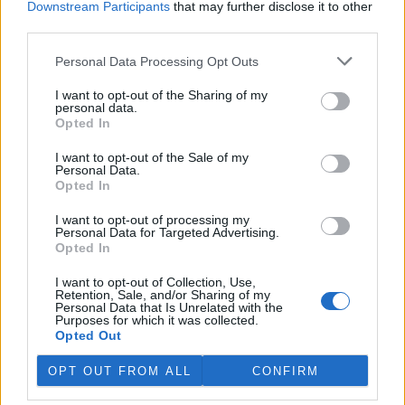
Downstream Participants
that may further disclose it to other
third parties.
Island vyhostí aktivisty bojující proti lovu velryb,
pronásledovali velrybáře
Personal Data Processing Opt Outs
5.8.2026 19:54 (
ČTK
)
I want to opt-out of the Sharing of my
Islandské úřady nařídily
personal data.
vyhoštění 21 aktivistů
Opted In
bojujících proti lovu velryb
poté, co minulý týden
I want to opt-out of the Sale of my
pobřežní stráž s policií zabavily
Personal Data.
jejich loď, která pronásledovala velrybářské plavidlo. Pasažéři lodi
Opted In
patřící nadaci kanadsko-amerického ekologického aktivisty Paula
Watsona jsou od té doby zadržováni v Reykjavíku. Sám Watson na
I want to opt-out of processing my
palubě nebyl. Píše o tom agentura AFP s odvoláním na islandskou
Personal Data for Targeted Advertising.
policii.
Opted In
I want to opt-out of Collection, Use,
Záchranná stanice v Praze přijímá kvůli vedrům více
Retention, Sale, and/or Sharing of my
Personal Data that Is Unrelated with the
volně žijících zvířat
Purposes for which it was collected.
5.8.2026 17:40 | PRAHA (
ČTK
)
Opted Out
Kvůli vysokým letním
teplotám pracovníci pražské
OPT OUT FROM ALL
CONFIRM
záchranné stanice pro volně
žijící živočichy přijímají více