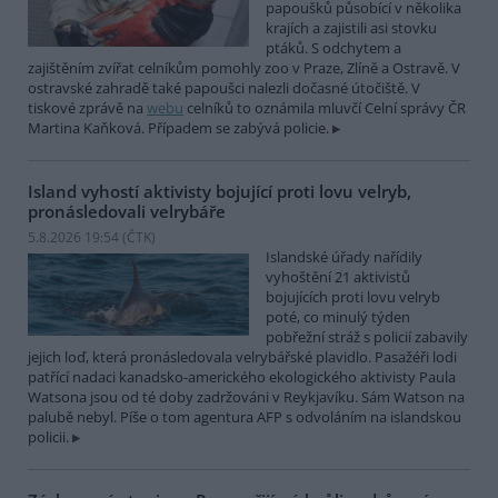
papoušků působící v několika
krajích a zajistili asi stovku
ptáků. S odchytem a
zajištěním zvířat celníkům pomohly zoo v Praze, Zlíně a Ostravě. V
ostravské zahradě také papoušci nalezli dočasné útočiště. V
tiskové zprávě na
webu
celníků to oznámila mluvčí Celní správy ČR
Martina Kaňková. Případem se zabývá policie.
Island vyhostí aktivisty bojující proti lovu velryb,
pronásledovali velrybáře
5.8.2026 19:54 (
ČTK
)
Islandské úřady nařídily
vyhoštění 21 aktivistů
bojujících proti lovu velryb
poté, co minulý týden
pobřežní stráž s policií zabavily
jejich loď, která pronásledovala velrybářské plavidlo. Pasažéři lodi
patřící nadaci kanadsko-amerického ekologického aktivisty Paula
Watsona jsou od té doby zadržováni v Reykjavíku. Sám Watson na
palubě nebyl. Píše o tom agentura AFP s odvoláním na islandskou
policii.