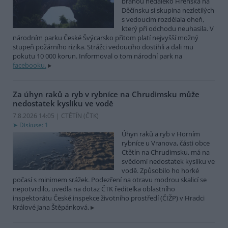
bránou nedaleko Hřenska na
Děčínsku si skupina nezletilých
s vedoucím rozdělala oheň,
který při odchodu neuhasila. V
národním parku České Švýcarsko přitom platí nejvyšší možný
stupeň požárního rizika. Strážci vedoucího dostihli a dali mu
pokutu 10 000 korun. Informoval o tom národní park na
facebooku.
Za úhyn raků a ryb v rybníce na Chrudimsku může
nedostatek kyslíku ve vodě
7.8.2026 14:05 | CTĚTÍN (
ČTK
)
Diskuse: 1
Úhyn raků a ryb v Horním
rybníce u Vranova, části obce
Ctětín na Chrudimsku, má na
svědomí nedostatek kyslíku ve
vodě. Způsobilo ho horké
počasí s minimem srážek. Podezření na otravu modrou skalicí se
nepotvrdilo, uvedla na dotaz ČTK ředitelka oblastního
inspektorátu České inspekce životního prostředí (ČIŽP) v Hradci
Králové Jana Štěpánková.