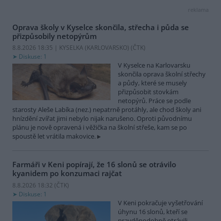
reklama
Oprava školy v Kyselce skončila, střecha i půda se
přizpůsobily netopýrům
8.8.2026 18:35 | KYSELKA (KARLOVARSKO) (
ČTK
)
Diskuse: 1
V Kyselce na Karlovarsku
skončila oprava školní střechy
a půdy, které se musely
přizpůsobit stovkám
netopýrů. Práce se podle
starosty Aleše Labíka (nez.) nepatrně protáhly, ale chod školy ani
hnízdění zvířat jimi nebylo nijak narušeno. Oproti původnímu
plánu je nově opravená i věžička na školní střeše, kam se po
spoustě let vrátila makovice.
Farmáři v Keni popírají, že 16 slonů se otrávilo
kyanidem po konzumaci rajčat
8.8.2026 18:32 (
ČTK
)
Diskuse: 1
V Keni pokračuje vyšetřování
úhynu 16 slonů, kteří se
pravděpodobně otrávili