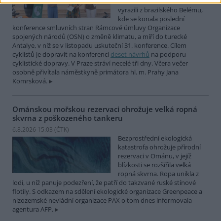
COP Bike Ride. Účastníci
vyrazili z brazilského Belému,
kde se konala poslední
konference smluvních stran Rámcové úmluvy Organizace
spojených národů (OSN) o změně klimatu, a míří do turecké
Antalye, v níž se v listopadu uskuteční 31. konference. Cílem
cyklistů je dopravit na konferenci
deset návrhů
na podporu
cyklistické dopravy. V Praze stráví necelé tři dny. Včera večer
osobně přivítala náměstkyně primátora hl. m. Prahy Jana
Komrsková.
Ománskou mořskou rezervaci ohrožuje velká ropná
skvrna z poškozeného tankeru
6.8.2026 15:03 (
ČTK
)
Bezprostřední ekologická
katastrofa ohrožuje přírodní
rezervaci v Ománu, v jejíž
blízkosti se rozšířila velká
ropná skvrna. Ropa unikla z
lodi, u níž panuje podezření, že patří do takzvané ruské stínové
flotily. S odkazem na sdělení ekologické organizace Greenpeace a
nizozemské nevládní organizace PAX o tom dnes informovala
agentura AFP.