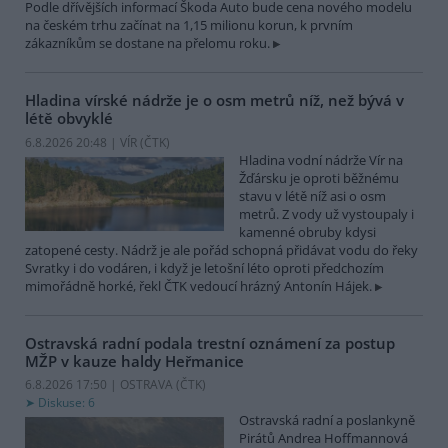
Podle dřívějších informací Škoda Auto bude cena nového modelu
na českém trhu začínat na 1,15 milionu korun, k prvním
zákazníkům se dostane na přelomu roku.
Hladina vírské nádrže je o osm metrů níž, než bývá v
létě obvyklé
6.8.2026 20:48 | VÍR (
ČTK
)
Hladina vodní nádrže Vír na
Žďársku je oproti běžnému
stavu v létě níž asi o osm
metrů. Z vody už vystoupaly i
kamenné obruby kdysi
zatopené cesty. Nádrž je ale pořád schopná přidávat vodu do řeky
Svratky i do vodáren, i když je letošní léto oproti předchozím
mimořádně horké, řekl ČTK vedoucí hrázný Antonín Hájek.
Ostravská radní podala trestní oznámení za postup
MŽP v kauze haldy Heřmanice
6.8.2026 17:50 | OSTRAVA (
ČTK
)
Diskuse: 6
Ostravská radní a poslankyně
Pirátů Andrea Hoffmannová