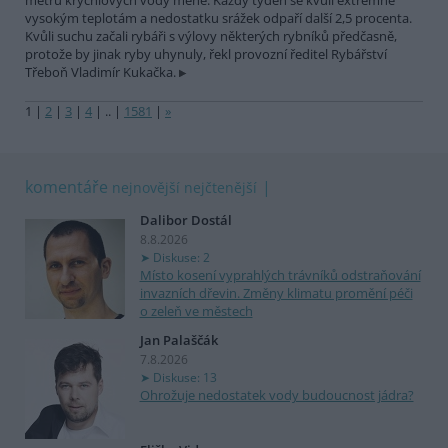
metrů krychlových vody méně. Každý týden se kvůli extrémně
vysokým teplotám a nedostatku srážek odpaří další 2,5 procenta.
Kvůli suchu začali rybáři s výlovy některých rybníků předčasně,
protože by jinak ryby uhynuly, řekl provozní ředitel Rybářství
Třeboň Vladimír Kukačka.
1
|
2
|
3
|
4
|
..
|
1581
|
»
komentáře
nejnovější
nejčtenější
Dalibor Dostál
8.8.2026
Diskuse: 2
Místo kosení vyprahlých trávníků odstraňování
invazních dřevin. Změny klimatu promění péči
o zeleň ve městech
Jan Palaščák
7.8.2026
Diskuse: 13
Ohrožuje nedostatek vody budoucnost jádra?