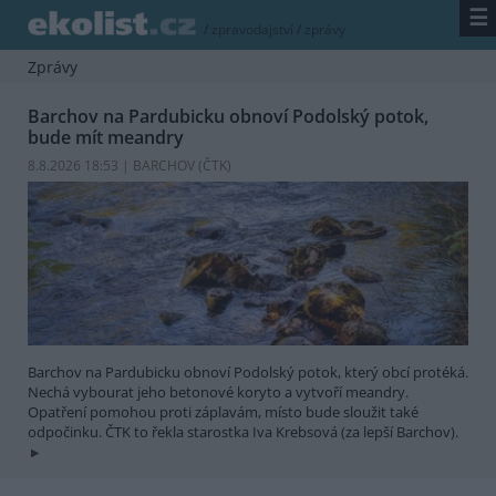
☰
/
zpravodajství
/
zprávy
Zprávy
Barchov na Pardubicku obnoví Podolský potok,
bude mít meandry
8.8.2026 18:53 | BARCHOV (
ČTK
)
Barchov na Pardubicku obnoví Podolský potok, který obcí protéká.
Nechá vybourat jeho betonové koryto a vytvoří meandry.
Opatření pomohou proti záplavám, místo bude sloužit také
odpočinku. ČTK to řekla starostka Iva Krebsová (za lepší Barchov).