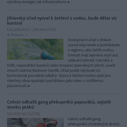
výrobny energie, tak infrastruktura.
Jihlavský úřad vyzval k šetření s vodou, bude dělat víc
kontrol
6.8.2026 00:51 | JIHLAVA (
ČTK
)
Diskuse: 1
Vodoprávní úřad v Jihlavě
vyzval obyvatele a podnikatele
v regionu, aby šetřili vodou.
Omezit mají zejména mytí aut,
zalévání zahrad, trávníků a
hřišť, napouštění bazénů nebo kropení zpevněných ploch, uvedl
mluvčí radnice Radovan Daněk. Úřad podle něj bude víc
kontrolovat povolené odběry. Výzva k šetření vodou platí pro
všechny obce spadající pod Jihlavu jako obec s rozšířenou
působností.
Celníci odhalili gang překupníků papoušků, zajistili
stovku ptáků
5.8.2026 20:13 (
ČTK
)
Celníci odhalili gang
překupníků chráněných druhů