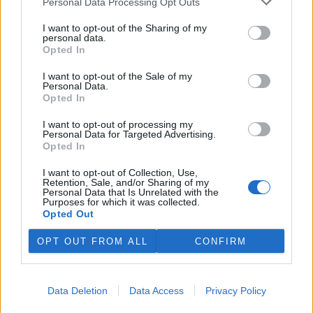
Podle něj tak končí dva z pěti ředitelů odborů na ČIŽP.
Personal Data Processing Opt Outs
I want to opt-out of the Sharing of my
personal data.
Veterináři v horku ošetřují více zvířat, ohrožení jsou psi
Opted In
se zploštělým čumákem
6.8.2026 15:15 (
ČTK
)
I want to opt-out of the Sale of my
Veterináři v současných
Personal Data.
vedrech ošetřují více zvířat.
Opted In
Mezi nejrizikovější skupiny
podle nich patří plemena psů s
I want to opt-out of processing my
krátkou lebkou a zploštělým
Personal Data for Targeted Advertising.
čumákem, jako jsou například mopsi nebo buldočci, starší jedinci a
Opted In
zvířata se srdečním onemocněním. Jejich majitelé pro ně
vyhledávají veterinární ošetření nejčastěji kvůli přehřátí organismu,
I want to opt-out of Collection, Use,
dehydrataci nebo kolapsu. ČTK to sdělila viceprezidentka Komory
Retention, Sale, and/or Sharing of my
Personal Data that Is Unrelated with the
veterinárních lékařů ČR Kateřina Valdhans.
Purposes for which it was collected.
Opted Out
Do Prahy dorazili jezdci cyklistické štafety, míří na
OPT OUT FROM ALL
CONFIRM
konferenci o klimatu
6.8.2026 15:08 | PRAHA (
ČTK
)
Diskuse: 2
Do Prahy dnes dorazili jezdci
Data Deletion
Data Access
Privacy Policy
mezinárodní cyklistické štafety