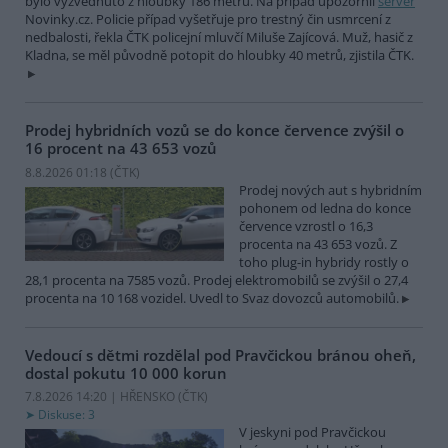
bylo vyzvednuto z hloubky 186 metrů. Na případ upozornil
server
Novinky.cz. Policie případ vyšetřuje pro trestný čin usmrcení z
nedbalosti, řekla ČTK policejní mluvčí Miluše Zajícová. Muž, hasič z
Kladna, se měl původně potopit do hloubky 40 metrů, zjistila ČTK.
Prodej hybridních vozů se do konce července zvýšil o
16 procent na 43 653 vozů
8.8.2026 01:18 (
ČTK
)
Prodej nových aut s hybridním
pohonem od ledna do konce
července vzrostl o 16,3
procenta na 43 653 vozů. Z
toho plug-in hybridy rostly o
28,1 procenta na 7585 vozů. Prodej elektromobilů se zvýšil o 27,4
procenta na 10 168 vozidel. Uvedl to Svaz dovozců automobilů.
Vedoucí s dětmi rozdělal pod Pravčickou bránou oheň,
dostal pokutu 10 000 korun
7.8.2026 14:20 | HŘENSKO (
ČTK
)
Diskuse: 3
V jeskyni pod Pravčickou