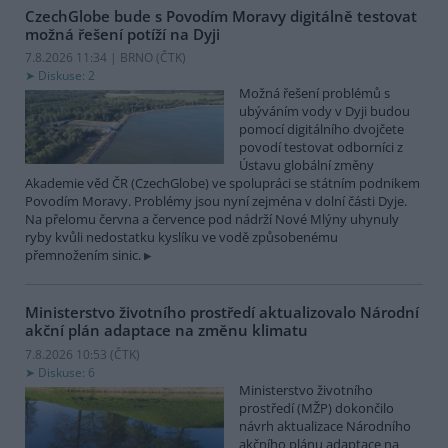
CzechGlobe bude s Povodím Moravy digitálně testovat
možná řešení potíží na Dyji
7.8.2026 11:34 | BRNO (
ČTK
)
Diskuse: 2
Možná řešení problémů s
ubýváním vody v Dyji budou
pomocí digitálního dvojčete
povodí testovat odborníci z
Ústavu globální změny
Akademie věd ČR (CzechGlobe) ve spolupráci se státním podnikem
Povodím Moravy. Problémy jsou nyní zejména v dolní části Dyje.
Na přelomu června a července pod nádrží Nové Mlýny uhynuly
ryby kvůli nedostatku kyslíku ve vodě způsobenému
přemnožením sinic.
Ministerstvo životního prostředí aktualizovalo Národní
akční plán adaptace na změnu klimatu
7.8.2026 10:53 (
ČTK
)
Diskuse: 6
Ministerstvo životního
prostředí (MŽP) dokončilo
návrh aktualizace Národního
akčního plánu adaptace na