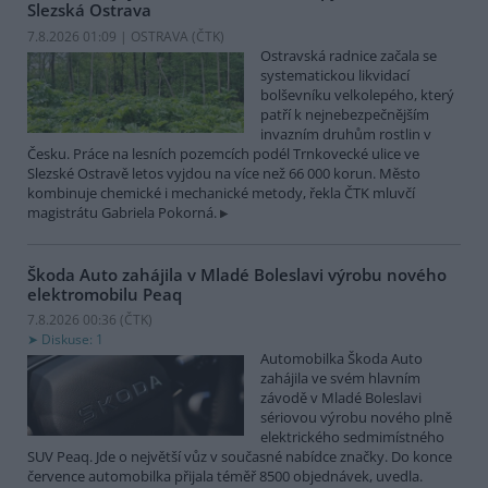
Slezská Ostrava
7.8.2026 01:09 | OSTRAVA (
ČTK
)
Ostravská radnice začala se
systematickou likvidací
bolševníku velkolepého, který
patří k nejnebezpečnějším
invazním druhům rostlin v
Česku. Práce na lesních pozemcích podél Trnkovecké ulice ve
Slezské Ostravě letos vyjdou na více než 66 000 korun. Město
kombinuje chemické i mechanické metody, řekla ČTK mluvčí
magistrátu Gabriela Pokorná.
Škoda Auto zahájila v Mladé Boleslavi výrobu nového
elektromobilu Peaq
7.8.2026 00:36 (
ČTK
)
Diskuse: 1
Automobilka Škoda Auto
zahájila ve svém hlavním
závodě v Mladé Boleslavi
sériovou výrobu nového plně
elektrického sedmimístného
SUV Peaq. Jde o největší vůz v současné nabídce značky. Do konce
července automobilka přijala téměř 8500 objednávek, uvedla.