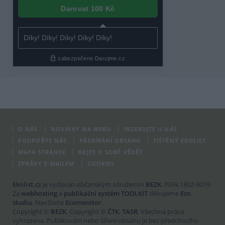
O NÁS
NOVINKY NA WEBU
INZERUJTE U NÁS
PODPOŘTE NÁS
PŘEBÍRÁNÍ OBSAHU
TIŠTĚNÝ EKOLIST
MAPA STRÁNEK
DEJTE O SOBĚ VĚDĚT
ZPRÁVY E-MAILEM
COOKIES
Ekolist.cz
je vydáván občanským sdružením
BEZK
. ISSN 1802-9019.
Za
webhosting
a
publikační systém TOOLKIT
děkujeme
Ecn
studiu
. Navštivte
Ecomonitor
.
Copyright ©
BEZK
. Copyright ©
ČTK
,
TASR
. Všechna práva
vyhrazena. Publikování nebo šíření obsahu je bez předchozího