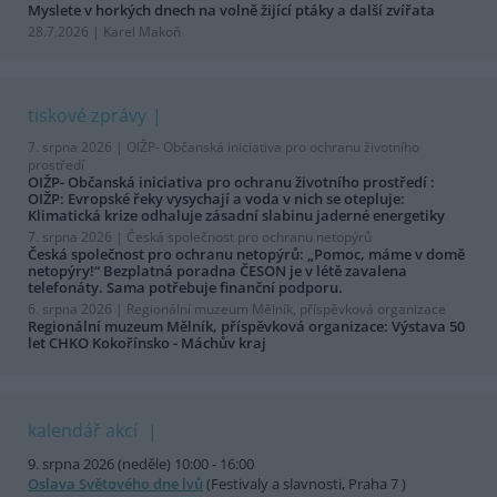
Myslete v horkých dnech na volně žijící ptáky a další zvířata
28.7.2026 | Karel Makoň
tiskové zprávy
7. srpna 2026 |
OIŽP- Občanská iniciativa pro ochranu životního
prostředí
OIŽP- Občanská iniciativa pro ochranu životního prostředí :
OIŽP: Evropské řeky vysychají a voda v nich se otepluje:
Klimatická krize odhaluje zásadní slabinu jaderné energetiky
7. srpna 2026 |
Česká společnost pro ochranu netopýrů
Česká společnost pro ochranu netopýrů: „Pomoc, máme v domě
netopýry!“ Bezplatná poradna ČESON je v létě zavalena
telefonáty. Sama potřebuje finanční podporu.
6. srpna 2026 |
Regionální muzeum Mělník, příspěvková organizace
Regionální muzeum Mělník, příspěvková organizace: Výstava 50
let CHKO Kokořínsko - Máchův kraj
kalendář akcí
9. srpna 2026 (neděle) 10:00 - 16:00
Oslava Světového dne lvů
(Festivaly a slavnosti, Praha 7 )