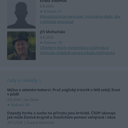
Eliška Vidomus
6.8.2026
Diskuse: 51
Klimatická krize není over. Vyzýváme vládu, aby
ji přestala ignorovat
Jiří Michalisko
6.8.2026
Diskuse: 18
Otevřený dopis ministerstvu průmyslu a
obchodu ohledně sanace odvalu Heřmanice
rady a návody
Mýtus o zeleném koberci: Proč anglický trávník v létě zabíjí život
v půdě
4.8.2026 | Jan Skala
Diskuse: 34
Dopady horka a sucha na přírodu jsou kritické. ČSOP ukazuje,
jak může žíznivé krajině a živočichům pomoci veřejnost i obce
29.7.2026 | Zuzana Kučerová