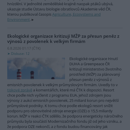
hnízdění. V jednolité zemědělské krajině naopak ptáků ubývá,
ukazuje studie Ústavu biologie obratlovců Akademie věd ČR,
kterou publikoval časopis
Agriculture, Ecosystems and
Environment
.
Ekologické organizace kritizují MŽP za přesun peněz z
výnosů z povolenek k velkým firmám
6.8.2026 01:17 (
ČTK
)
Diskuse: 12
Ekologické organizace Hnutí
DUHA a Greenpeace ČR
kritizují ministerstvo životního
prostředí (MŽP) za plánovaný
přesun peněz z výnosů z
emisních povolenek k velkým průmyslovým firmám. Uvedly to v
tiskové zprávě
a komentářích, které má ČTK k dispozici. Resort
chce podle nich vyčlenit z programu EUA, jehož zdrojem jsou
výnosy z aukcí emisních povolenek, 25 miliard korun pro největší
průmyslové podniky. K tomu chce podle ekologů resort snížit
podporu pro obnovitelné zdroje energie (OZE) o 15,5 miliardy
korun. MŽP v reakci ČTK sdělilo, že podpora energeticky náročného
průmyslu byla součástí Modernizačního fondu již od jeho vzniku, a
že podpora OZE nekončí, a z fondu budou financovány jak