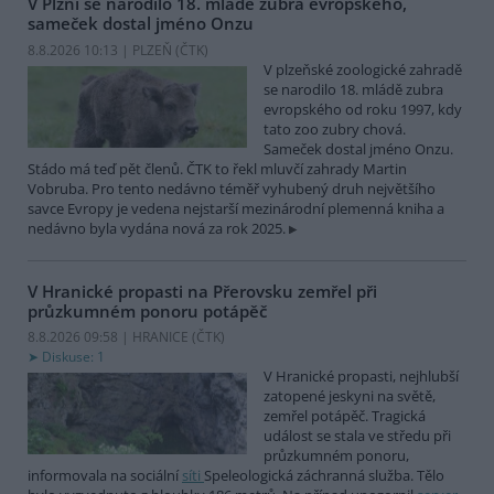
V Plzni se narodilo 18. mládě zubra evropského,
sameček dostal jméno Onzu
8.8.2026 10:13 | PLZEŇ (
ČTK
)
V plzeňské zoologické zahradě
se narodilo 18. mládě zubra
evropského od roku 1997, kdy
tato zoo zubry chová.
Sameček dostal jméno Onzu.
Stádo má teď pět členů. ČTK to řekl mluvčí zahrady Martin
Vobruba. Pro tento nedávno téměř vyhubený druh největšího
savce Evropy je vedena nejstarší mezinárodní plemenná kniha a
nedávno byla vydána nová za rok 2025.
V Hranické propasti na Přerovsku zemřel při
průzkumném ponoru potápěč
8.8.2026 09:58 | HRANICE (
ČTK
)
Diskuse: 1
V Hranické propasti, nejhlubší
zatopené jeskyni na světě,
zemřel potápěč. Tragická
událost se stala ve středu při
průzkumném ponoru,
informovala na sociální
síti
Speleologická záchranná služba. Tělo