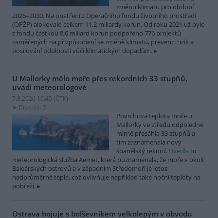
změnu klimatu pro období
2026–2030. Na opatření z Operačního fondu životního prostředí
(OPŽP) alokovalo celkem 11,2 miliardy korun. Od roku 2021 už bylo
z fondu částkou 8,6 miliard korun podpořeno 776 projektů
zaměřených na přizpůsobení se změně klimatu, prevenci rizik a
posilování odolnosti vůči klimatickým dopadům.
U Mallorky mělo moře přes rekordních 33 stupňů,
uvádí meteorologové
7.8.2026 10:45 (
ČTK
)
Diskuse: 2
Povrchová teplota moře u
Mallorky ve středu odpoledne
mírně přesáhla 33 stupňů a
tím zaznamenala nový
španělský rekord.
Uvedla
to
meteorologická služba Aemet, která poznamenala, že moře v okolí
Baleárských ostrovů a v západním Středomoří je letos
nadprůměrně teplé, což ovlivňuje například také noční teploty na
pobřeží.
Ostrava bojuje s bolševníkem velkolepým v obvodu