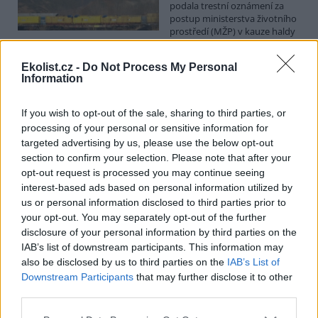
podala trestní oznámení za
postup ministerstva životního
prostředí (MŽP) v kauze haldy
Heřmanice. Vyplývá to ze zprávy, kterou ČTK poskytla Česká
pirátská strana. Požaduje, aby policie prověřila okolnosti odebrání
Ekolist.cz -
Do Not Process My Personal
případu České inspekci životního prostředí (ČIŽP) a zastavení řízení.
Information
Hoffmannová ČTK sdělila, že trestní oznámení podala proti dosud
přesně nezjištěným osobám působícím na MŽP a ČIŽP, případně
dalším osobám, jejichž účast na popsaném postupu může být
If you wish to opt-out of the sale, sharing to third parties, or
zjištěna prověřováním. Stanovisko MŽP a ČIŽP ČTK shání.
processing of your personal or sensitive information for
targeted advertising by us, please use the below opt-out
section to confirm your selection. Please note that after your
Ředitelé odborů i mluvčí se z ČIŽP rozhodli odejít z
opt-out request is processed you may continue seeing
vlastní vůle, řekl Straka
interest-based ads based on personal information utilized by
6.8.2026 15:22 (
ČTK
)
us or personal information disclosed to third parties prior to
Diskuse: 1
Ředitel odboru vnitřních
your opt-out. You may separately opt-out of the further
služeb Matěj Mrlina, vedoucí
disclosure of your personal information by third parties on the
služebního úřadu Oldřich
IAB’s list of downstream participants. This information may
Jarolím a tisková mluvčí Miriam
also be disclosed by us to third parties on the
IAB’s List of
Loužecká končí na České
Downstream Participants
that may further disclose it to other
inspekci životního prostředí (ČIŽP) z vlastní iniciativy. Na dotaz ČTK
third parties.
to napsal nový ředitel inspekce Pavel Straka (za Motoristy). O jejich
plánovaných odchodech
informovaly
v pondělí Seznam Zprávy.