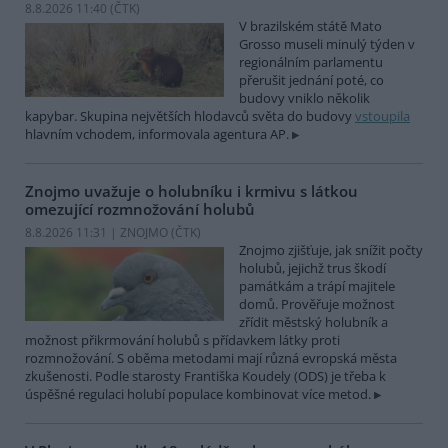
8.8.2026 11:40 (
ČTK
)
V brazilském státě Mato
Grosso museli minulý týden v
regionálním parlamentu
přerušit jednání poté, co
budovy vniklo několik
kapybar. Skupina největších hlodavců světa do budovy
vstoupila
hlavním vchodem, informovala agentura AP.
Znojmo uvažuje o holubníku i krmivu s látkou
omezující rozmnožování holubů
8.8.2026 11:31 | ZNOJMO (
ČTK
)
Znojmo zjišťuje, jak snížit počty
holubů, jejichž trus škodí
památkám a trápí majitele
domů. Prověřuje možnost
zřídit městský holubník a
možnost přikrmování holubů s přídavkem látky proti
rozmnožování. S oběma metodami mají různá evropská města
zkušenosti. Podle starosty Františka Koudely (ODS) je třeba k
úspěšné regulaci holubí populace kombinovat více metod.