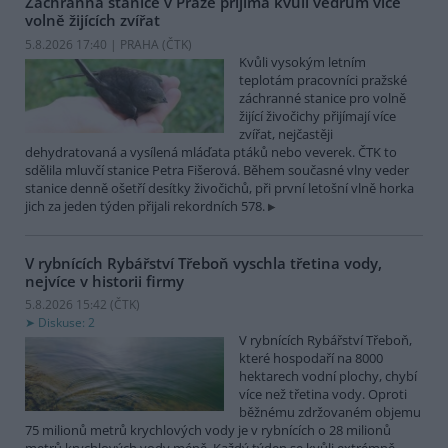
Záchranná stanice v Praze přijímá kvůli vedrům více
volně žijících zvířat
5.8.2026 17:40 | PRAHA (
ČTK
)
Kvůli vysokým letním
teplotám pracovníci pražské
záchranné stanice pro volně
žijící živočichy přijímají více
zvířat, nejčastěji
dehydratovaná a vysílená mláďata ptáků nebo veverek. ČTK to
sdělila mluvčí stanice Petra Fišerová. Během současné vlny veder
stanice denně ošetří desítky živočichů, při první letošní vlně horka
jich za jeden týden přijali rekordních 578.
V rybnících Rybářství Třeboň vyschla třetina vody,
nejvíce v historii firmy
5.8.2026 15:42 (
ČTK
)
Diskuse: 2
V rybnících Rybářství Třeboň,
které hospodaří na 8000
hektarech vodní plochy, chybí
více než třetina vody. Oproti
běžnému zdržovaném objemu
75 milionů metrů krychlových vody je v rybnících o 28 milionů