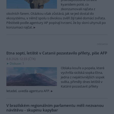
kyanidem poté, co
zkonzumovali rajčata z
okolních farem. Otázkou však zůstává, jak se jed dostal do
ekosystému, v němž spolu s divokou zvěří žijí také domácí zvířata.
Pěstitelé podle agentury AP popírají tvrzení, že by sloni uhynuli po
konzumaci rajčat.
reklama
Etna soptí, letiště v Catanii pozastavilo přílety, píše AFP
8.8.2026 12:33 (
ČTK
)
Diskuse: 1
Oblaka kouře a popela, které
vychrlila sicilská sopka Etna,
jedna z nejaktivnějších sopek
světa, přiměly dnes letiště v
Katánii pozastavit přílety
letadel, uvedla agentura AFP.
V brazilském regionálním parlamentu měli nezvanou
návštěvu - skupinu kapybar