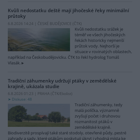
Kvůli nedostatku deště mají jihočeské řeky minimální
průtoky
6.8.2026 14:24 | ČESKÉ BUDĚJOVICE (
ČTK
)
Kvůli nedostatku srážek je
téměř ve všech jihočeských
řekách historicky nejmenší
průtok vody. Nejhorší je
situace v rovinatých oblastech,
například na Českobudějovicku. ČTK to řekl hydrolog Tomáš
Vlasák.
Tradiční záhumenky udržují ptáky v zemědělské
krajině, ukázala studie
6.8.2026 01:23 | PRAHA (
ČTK/Ekolist
)
Diskuse: 48
Tradiční záhumenky, tedy
malá políčka, významně
zvyšují počet i druhovou
rozmanitost ptáků v
zemědělské krajině.
Biodiverzitě prospívají také staré stodoly, otevřené půdy, pestré
zahrady a sady, které ptákům poskytují úkryt i vhodná místa ke