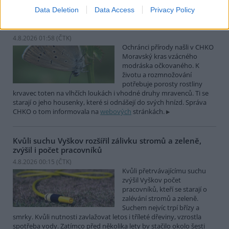
Data Deletion
Data Access
Privacy Policy
Ochránci přírody našli v Moravském krasu vzácného
modráska očkovaného
4.8.2026 01:58 (
ČTK
)
Ochránci přírody našli v CHKO
Moravský kras vzácného
modráska očkovaného. K
životu a rozmnožování
potřebuje porosty rostliny
krvavec toten na vlhčích loukách i vhodné druhy mravenců. Ti se
starají o jeho housenky, které si odnášejí do svých hnízd. Správa
CHKO o tom informovala na
webových
stránkách.
Kvůli suchu Vyškov rozšířil zálivku stromů a zeleně,
zvýšil i počet pracovníků
4.8.2026 00:15 (
ČTK
)
Kvůli přetrvávajícímu suchu
zvýšil Vyškov počet
pracovníků, kteří se starají o
zalévání stromů a zeleně.
Suchem nejvíc trpí břízy a
smrky. Kvůli nutnosti zavlažovat letos i tříleté dřeviny, vzrostla
spotřeba vody. Zatímco před několika lety by stačilo okolo šesti