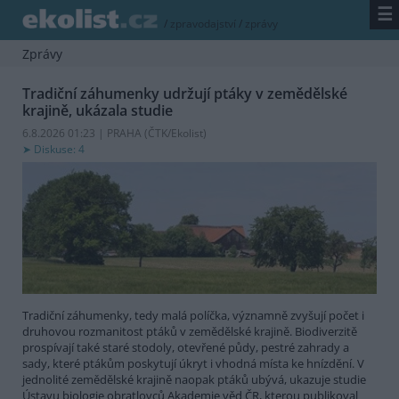
☰
/
zpravodajství
/
zprávy
Zprávy
Tradiční záhumenky udržují ptáky v zemědělské
krajině, ukázala studie
6.8.2026 01:23 | PRAHA (
ČTK/Ekolist
)
Diskuse: 4
Tradiční záhumenky, tedy malá políčka, významně zvyšují počet i
druhovou rozmanitost ptáků v zemědělské krajině. Biodiverzitě
prospívají také staré stodoly, otevřené půdy, pestré zahrady a
sady, které ptákům poskytují úkryt i vhodná místa ke hnízdění. V
jednolité zemědělské krajině naopak ptáků ubývá, ukazuje studie
Ústavu biologie obratlovců Akademie věd ČR, kterou publikoval