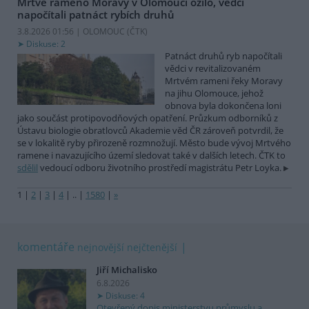
Mrtvé rameno Moravy v Olomouci ožilo, vědci
napočítali patnáct rybích druhů
3.8.2026 01:56 | OLOMOUC (
ČTK
)
Diskuse: 2
Patnáct druhů ryb napočítali
vědci v revitalizovaném
Mrtvém rameni řeky Moravy
na jihu Olomouce, jehož
obnova byla dokončena loni
jako součást protipovodňových opatření. Průzkum odborníků z
Ústavu biologie obratlovců Akademie věd ČR zároveň potvrdil, že
se v lokalitě ryby přirozeně rozmnožují. Město bude vývoj Mrtvého
ramene i navazujícího území sledovat také v dalších letech. ČTK to
sdělil
vedoucí odboru životního prostředí magistrátu Petr Loyka.
1
|
2
|
3
|
4
|
..
|
1580
|
»
komentáře
nejnovější
nejčtenější
Jiří Michalisko
6.8.2026
Diskuse: 4
Otevřený dopis ministerstvu průmyslu a