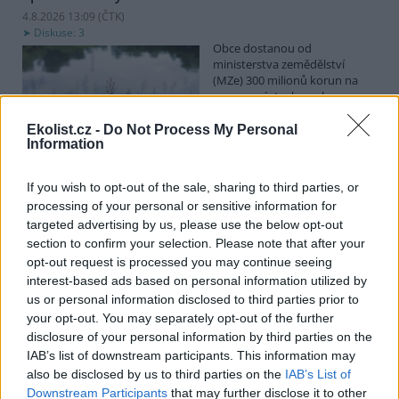
4.8.2026 13:09 (
ČTK
)
Diskuse: 3
Obce dostanou od
ministerstva zemědělství
(MZe) 300 milionů korun na
opravu, výstavbu nebo
odbahnění malých vodních
nádrží. Žádost o dotace mohou podávat od 7. září do 7. října.
Ekolist.cz -
Do Not Process My Personal
Information
Hospodářským zvířatům pomáhají při vedrech remízky
If you wish to opt-out of the sale, sharing to third parties, or
i kamenné stáje
processing of your personal or sensitive information for
4.8.2026 12:52 (
ČTK
)
targeted advertising by us, please use the below opt-out
Hospodářská zvířata na jihu
section to confirm your selection. Please note that after your
Čech se při tropických
opt-out request is processed you may continue seeing
teplotách ochlazují v
remízkách i kamenných stájích.
interest-based ads based on personal information utilized by
Někteří jihočeští farmáři
us or personal information disclosed to third parties prior to
vypouštějí krávy, ovce či koně na pastviny v noci a v největších
your opt-out. You may separately opt-out of the further
vedrech je nechávají uvnitř chladnějších budov. Kvůli suchu
disclosure of your personal information by third parties on the
neroste na loukách tráva a zemědělci musí dobytek přikrmovat
IAB’s list of downstream participants. This information may
zásobami sena na zimu. Vysychají zdroje vody a rostou náklady na
also be disclosed by us to third parties on the
IAB’s List of
její dopravu i na elektřinu na ochlazování zvířat, zjistila ČTK.
Downstream Participants
that may further disclose it to other