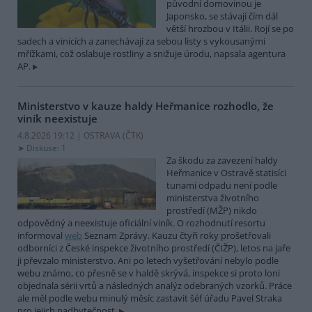
původní domovinou je
Japonsko, se stávají čím dál
větší hrozbou v Itálii. Rojí se po
sadech a vinicích a zanechávají za sebou listy s vykousanými
mřížkami, což oslabuje rostliny a snižuje úrodu, napsala agentura
AP.
Ministerstvo v kauze haldy Heřmanice rozhodlo, že
viník neexistuje
4.8.2026 19:12 | OSTRAVA (
ČTK
)
Diskuse: 1
Za škodu za zavezení haldy
Heřmanice v Ostravě statisíci
tunami odpadu není podle
ministerstva životního
prostředí (MŽP) nikdo
odpovědný a neexistuje oficiální viník. O rozhodnutí resortu
informoval
web
Seznam Zprávy. Kauzu čtyři roky prošetřovali
odborníci z České inspekce životního prostředí (ČIŽP), letos na jaře
ji převzalo ministerstvo. Ani po letech vyšetřování nebylo podle
webu známo, co přesně se v haldě skrývá, inspekce si proto loni
objednala sérii vrtů a následných analýz odebraných vzorků. Práce
ale měl podle webu minulý měsíc zastavit šéf úřadu Pavel Straka
pro jejich nadbytečnost.