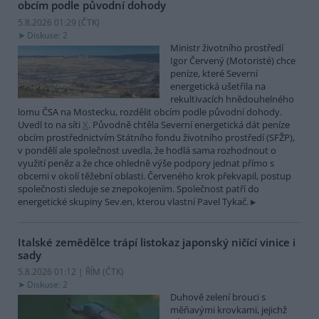
obcím podle původní dohody
5.8.2026 01:29 (
ČTK
)
Diskuse: 2
Ministr životního prostředí
Igor Červený (Motoristé) chce
peníze, které Severní
energetická ušetřila na
rekultivacích hnědouhelného
lomu ČSA na Mostecku, rozdělit obcím podle původní dohody.
Uvedl to na síti
X
. Původně chtěla Severní energetická dát peníze
obcím prostřednictvím Státního fondu životního prostředí (SFŽP),
v pondělí ale společnost uvedla, že hodlá sama rozhodnout o
využití peněz a že chce ohledně výše podpory jednat přímo s
obcemi v okolí těžební oblasti. Červeného krok překvapil, postup
společnosti sleduje se znepokojením. Společnost patří do
energetické skupiny Sev.en, kterou vlastní Pavel Tykač.
Italské zemědělce trápí listokaz japonský ničící vinice i
sady
5.8.2026 01:12 | ŘÍM (
ČTK
)
Diskuse: 2
Duhově zelení brouci s
měňavými krovkami, jejichž