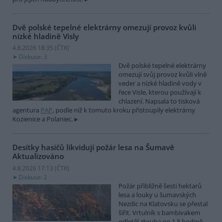
Dvě polské tepelné elektrárny omezují provoz kvůli
nízké hladině Visly
4.8.2026 18:35 (
ČTK
)
Diskuse: 3
Dvě polské tepelné elektrárny
omezují svůj provoz kvůli vlně
veder a nízké hladině vody v
řece Visle, kterou používají k
chlazení. Napsala to tisková
agentura
PAP
, podle níž k tomuto kroku přistoupily elektrárny
Kozienice a Polaniec.
Desítky hasičů likvidují požár lesa na Šumavě
Aktualizováno
4.8.2026 17:13 (
ČTK
)
Diskuse: 2
Požár přibližně šesti hektarů
lesa a louky u šumavských
Nezdic na Klatovsku se přestal
šířit. Vrtulník s bambivakem
odletěl zhruba po 1,5 hodině