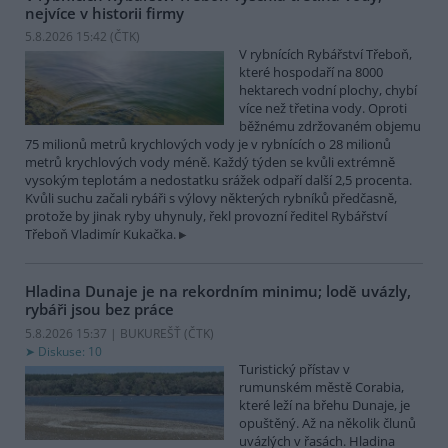
nejvíce v historii firmy
5.8.2026 15:42 (
ČTK
)
V rybnících Rybářství Třeboň,
které hospodaří na 8000
hektarech vodní plochy, chybí
více než třetina vody. Oproti
běžnému zdržovaném objemu
75 milionů metrů krychlových vody je v rybnících o 28 milionů
metrů krychlových vody méně. Každý týden se kvůli extrémně
vysokým teplotám a nedostatku srážek odpaří další 2,5 procenta.
Kvůli suchu začali rybáři s výlovy některých rybníků předčasně,
protože by jinak ryby uhynuly, řekl provozní ředitel Rybářství
Třeboň Vladimír Kukačka.
Hladina Dunaje je na rekordním minimu; lodě uvázly,
rybáři jsou bez práce
5.8.2026 15:37 | BUKUREŠŤ (
ČTK
)
Diskuse: 10
Turistický přístav v
rumunském městě Corabia,
které leží na břehu Dunaje, je
opuštěný. Až na několik člunů
uvázlých v řasách. Hladina