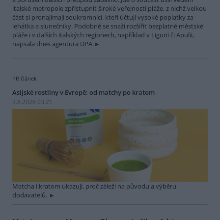
italské metropole zpřístupnit široké veřejnosti pláže, z nichž velkou
část si pronajímají soukromníci, kteří účtují vysoké poplatky za
lehátka a slunečníky. Podobně se snaží rozšířit bezplatné městské
pláže i v dalších italských regionech, například v Ligurii či Apulii,
napsala dnes agentura DPA.
PR článek
Asijské rostliny v Evropě: od matchy po kratom
3.8.2026 03:21
Matcha i kratom ukazují, proč záleží na původu a výběru
dodavatelů.