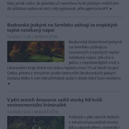
řeky je tak nízko, že plavidla už nemohou kvůli písčitým mělčinám
do přístavu vplouvat ani z něj vyplouvat, píše agentura AFP.
Bozkovské jeskyně na Semilsku zažívají za tropických
teplot nečekaný nápor
5.8.2026 11:20 | BOZKOV (
ČTK
)
Bozkovské dolomitové jeskyně
na Semilsku zažívají za
současných tropických teplot
nečekaný nápor. Jde sice o
jedno z nejchladnějších míst v
Libereckém kraji, které má stálou teplotu mezi 7,5 až devíti stupni
Celsia, přesto v minulosti podle vedoucího Bozkovských jeskyní
Dušana Milky k nim lidé přicházeli spíše v době, když bylo nevlídno.
V pěti zemích Amazonie zatkli stovky lidí kvůli
environmentální kriminalitě
5.8.2026 10:34 | BOGOTÁ (
ČTK
)
Policisté v pěti zemích ležících
v Amazonii pozatýkali stovky
lidí a zabavili dřevo, minerály i