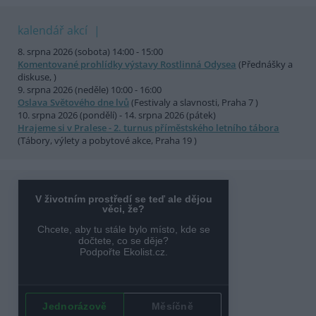
kalendář akcí
8. srpna 2026 (sobota) 14:00 - 15:00
Komentované prohlídky výstavy Rostlinná Odysea
(Přednášky a
diskuse, )
9. srpna 2026 (neděle) 10:00 - 16:00
Oslava Světového dne lvů
(Festivaly a slavnosti, Praha 7 )
10. srpna 2026 (pondělí) - 14. srpna 2026 (pátek)
Hrajeme si v Pralese - 2. turnus příměstského letního tábora
(Tábory, výlety a pobytové akce, Praha 19 )