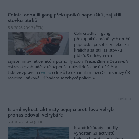
Celníci odhalili gang překupníků papoušků, zajistili
stovku ptáků
5.8.2026 20:13 (
ČTK
)
Celníci odhalili gang
překupníků chráněných druhů
papoušků působící v několika
krajích a zajistili asi stovku
ptáků. S odchytem a
zajištěním zvířat celníkům pomohly zoo v Praze, Zlíně a Ostravě. V
ostravské zahradě také papoušci nalezli dočasné útočiště. V
tiskové zprávě na
webu
celníků to oznámila mluvčí Celní správy ČR
Martina Kaňková. Případem se zabývá policie.
reklama
Island vyhostí aktivisty bojující proti lovu velryb,
pronásledovali velrybáře
5.8.2026 19:54 (
ČTK
)
Islandské úřady nařídily
vyhoštění 21 aktivistů
bojujících proti lovu velryb