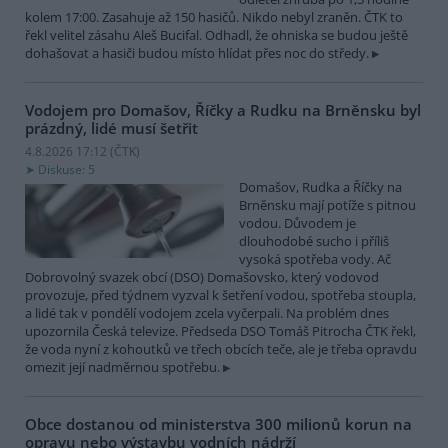
kolem 17:00. Zasahuje až 150 hasičů. Nikdo nebyl zraněn. ČTK to
řekl velitel zásahu Aleš Bucifal. Odhadl, že ohniska se budou ještě
dohašovat a hasiči budou místo hlídat přes noc do středy.
Vodojem pro Domašov, Říčky a Rudku na Brněnsku byl
prázdný, lidé musí šetřit
4.8.2026 17:12 (
ČTK
)
Diskuse: 5
Domašov, Rudka a Říčky na
Brněnsku mají potíže s pitnou
vodou. Důvodem je
dlouhodobé sucho i příliš
vysoká spotřeba vody. Ač
Dobrovolný svazek obcí (DSO) Domašovsko, který vodovod
provozuje, před týdnem vyzval k šetření vodou, spotřeba stoupla,
a lidé tak v pondělí vodojem zcela vyčerpali. Na problém dnes
upozornila Česká televize. Předseda DSO Tomáš Pitrocha ČTK řekl,
že voda nyní z kohoutků ve třech obcích teče, ale je třeba opravdu
omezit její nadměrnou spotřebu.
Obce dostanou od ministerstva 300 milionů korun na
opravu nebo výstavbu vodních nádrží