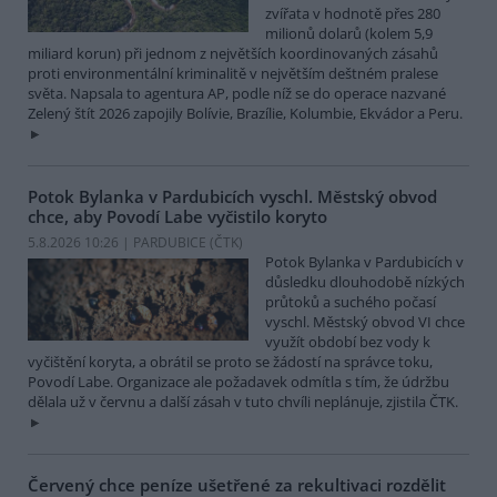
zvířata v hodnotě přes 280
milionů dolarů (kolem 5,9
miliard korun) při jednom z největších koordinovaných zásahů
proti environmentální kriminalitě v největším deštném pralese
světa. Napsala to agentura AP, podle níž se do operace nazvané
Zelený štít 2026 zapojily Bolívie, Brazílie, Kolumbie, Ekvádor a Peru.
Potok Bylanka v Pardubicích vyschl. Městský obvod
chce, aby Povodí Labe vyčistilo koryto
5.8.2026 10:26 | PARDUBICE (
ČTK
)
Potok Bylanka v Pardubicích v
důsledku dlouhodobě nízkých
průtoků a suchého počasí
vyschl. Městský obvod VI chce
využít období bez vody k
vyčištění koryta, a obrátil se proto se žádostí na správce toku,
Povodí Labe. Organizace ale požadavek odmítla s tím, že údržbu
dělala už v červnu a další zásah v tuto chvíli neplánuje, zjistila ČTK.
Červený chce peníze ušetřené za rekultivaci rozdělit