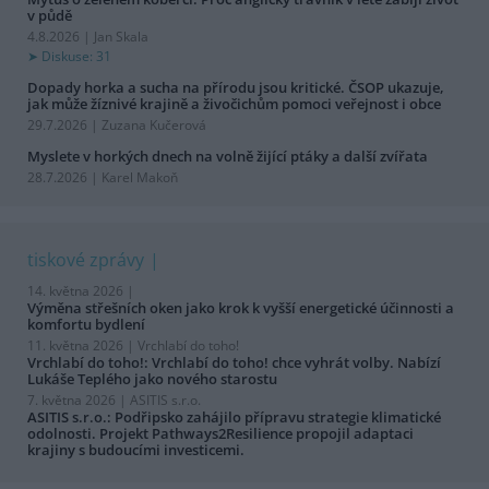
v půdě
4.8.2026 | Jan Skala
Diskuse: 31
Dopady horka a sucha na přírodu jsou kritické. ČSOP ukazuje,
jak může žíznivé krajině a živočichům pomoci veřejnost i obce
29.7.2026 | Zuzana Kučerová
Myslete v horkých dnech na volně žijící ptáky a další zvířata
28.7.2026 | Karel Makoň
tiskové zprávy
14. května 2026 |
Výměna střešních oken jako krok k vyšší energetické účinnosti a
komfortu bydlení
11. května 2026 |
Vrchlabí do toho!
Vrchlabí do toho!: Vrchlabí do toho! chce vyhrát volby. Nabízí
Lukáše Teplého jako nového starostu
7. května 2026 |
ASITIS s.r.o.
ASITIS s.r.o.: Podřipsko zahájilo přípravu strategie klimatické
odolnosti. Projekt Pathways2Resilience propojil adaptaci
krajiny s budoucími investicemi.