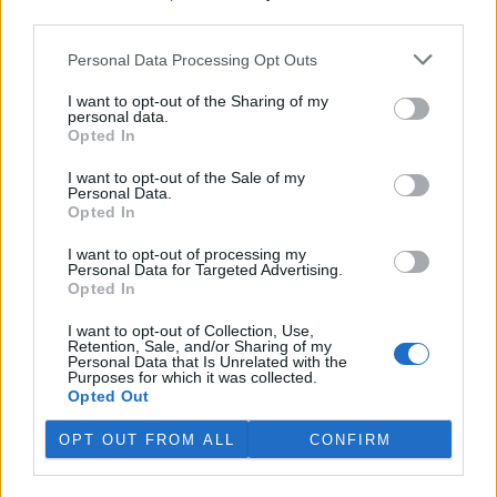
third parties.
V Japonsku, které bojuje s extrémními vedry, uhynuly
tři lvice, píše BBC News
Personal Data Processing Opt Outs
4.8.2026 12:42 (
ČTK
)
Diskuse: 2
I want to opt-out of the Sharing of my
personal data.
Tři lvice v zoologické zahradě v
Opted In
japonském Tokiu uhynuly
pravděpodobně v důsledku
I want to opt-out of the Sale of my
horka. Japonsko se toto léto
Personal Data.
potýká s vlnami extrémních
Opted In
veder, napsal zpravodajský server
BBC News
.
I want to opt-out of processing my
Personal Data for Targeted Advertising.
Ghanský parlament schválil přísný zákon na ochranu
Opted In
kakaových plantáží
4.8.2026 12:39 (
ČTK
)
I want to opt-out of Collection, Use,
Retention, Sale, and/or Sharing of my
Ghanský parlament schválil
Personal Data that Is Unrelated with the
zákon, podle kterého místním
Purposes for which it was collected.
farmářům hrozí až 20 let
Opted Out
vězení, pokud bez souhlasu
úřadů přemění svou kakaovou
OPT OUT FROM ALL
CONFIRM
plantáž na jiný účel. Informovala o tom agentura AP; zákon nyní
čeká na podpis prezidenta Johna Mahamy.