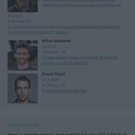
obchodu ohledně sanace odvalu Heřmanice
5.8.2026
Diskuse: 39
Dostupné bydlení nevyřeší jen nová výstavba. Česko musí lépe
využít renovace stávajících budov
Kilian Kaminski
1.8.2026
Diskuse: 38
Evropa slibuje právo na opravu. Budou ale
opravy skutečně levnější?
David Chytil
31.7.2026
Diskuse: 32
Právo na opravu přichází
rady a návody
Mýtus o zeleném koberci: Proč anglický trávník v létě zabíjí život