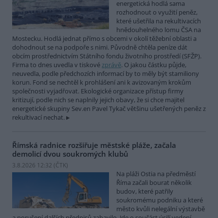
energetická hodlá sama
rozhodnout o využití peněz,
které ušetřila na rekultivacích
hnědouhelného lomu ČSA na
Mostecku. Hodlá jednat přímo s obcemi v okolí těžební oblasti a
dohodnout se na podpoře s nimi. Původně chtěla peníze dát
obcím prostřednictvím Státního fondu životního prostředí (SFŽP).
Firma to dnes uvedla v tiskové
zprávě
. O jakou částku půjde,
neuvedla, podle předchozích informací by to měly být stamiliony
korun. Fond se nechtěl k prohlášení ani k avizovaným krokům
společnosti vyjadřovat. Ekologické organizace přístup firmy
kritizují, podle nich se naplnily jejich obavy, že si chce majitel
energetické skupiny Sev.en Pavel Tykač většinu ušetřených peněz z
rekultivací nechat.
Římská radnice rozšiřuje městské pláže, začala
demolicí dvou soukromých klubů
3.8.2026 12:32 (
ČTK
)
Na pláži Ostia na předměstí
Říma začali bourat několik
budov, které patřily
soukromému podniku a které
město kvůli nelegální výstavbě
a porušení dalších předpisů zabavilo. Jde o součást úsilí vedení