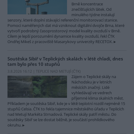
Brně koncentrace
znečišťujících látek. Od
minulého týdne instalují
senzory, které doplní stávající referenční monitorovací stanice.
Pomocí naměřených dat má vzniknout digitální dvojče Brna, které
vytvoří podrobný časoprostorový model kvality ovzduší v Brně.
Cílem je lepší porozumění dynamice kvality ovzduší, řekl ČTK
Ondřej Mikeš z pracoviště Masarykovy univerzity RECETOX.
Soutěska Sibiř v Teplických skalách v létě chladí, dnes
tam bylo přes 10 stupňů
3.8.2026 16:12 | TEPLICE NAD METUJÍ (
ČTK
)
Zájem o Teplické skály na
Náchodsku je v letních
měsících značný. Lidé
vyhledávají ve vedrech
příjemné klima skalních měst.
Příkladem je soutěska Sibiř, kde je v létě teplotní rozdíl nejméně 15
stupňů Celsia. ČTK to řekla tajemnice městského úřadu v Teplicích
nad Metují Markéta Strnadová. Teplické skály patří městu. Do
soutěsky Sibiř se lze dostat běžně, je součástí prohlídkového
okruhu.