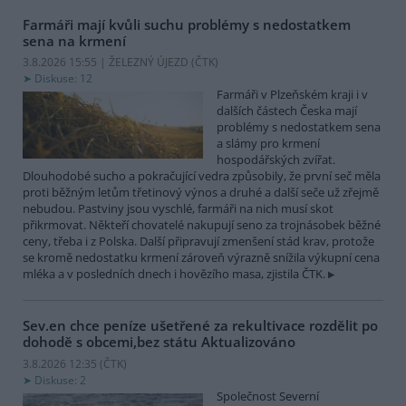
Farmáři mají kvůli suchu problémy s nedostatkem
sena na krmení
3.8.2026 15:55 | ŽELEZNÝ ÚJEZD (
ČTK
)
Diskuse: 12
Farmáři v Plzeňském kraji i v
dalších částech Česka mají
problémy s nedostatkem sena
a slámy pro krmení
hospodářských zvířat.
Dlouhodobé sucho a pokračující vedra způsobily, že první seč měla
proti běžným letům třetinový výnos a druhé a další seče už zřejmě
nebudou. Pastviny jsou vyschlé, farmáři na nich musí skot
přikrmovat. Někteří chovatelé nakupují seno za trojnásobek běžné
ceny, třeba i z Polska. Další připravují zmenšení stád krav, protože
se kromě nedostatku krmení zároveň výrazně snížila výkupní cena
mléka a v posledních dnech i hovězího masa, zjistila ČTK.
Sev.en chce peníze ušetřené za rekultivace rozdělit po
dohodě s obcemi,bez státu
Aktualizováno
3.8.2026 12:35 (
ČTK
)
Diskuse: 2
Společnost Severní