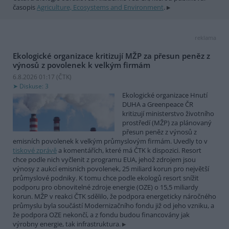
časopis
Agriculture, Ecosystems and Environment
.
reklama
Ekologické organizace kritizují MŽP za přesun peněz z
výnosů z povolenek k velkým firmám
6.8.2026 01:17 (
ČTK
)
Diskuse: 3
Ekologické organizace Hnutí
DUHA a Greenpeace ČR
kritizují ministerstvo životního
prostředí (MŽP) za plánovaný
přesun peněz z výnosů z
emisních povolenek k velkým průmyslovým firmám. Uvedly to v
tiskové zprávě
a komentářích, které má ČTK k dispozici. Resort
chce podle nich vyčlenit z programu EUA, jehož zdrojem jsou
výnosy z aukcí emisních povolenek, 25 miliard korun pro největší
průmyslové podniky. K tomu chce podle ekologů resort snížit
podporu pro obnovitelné zdroje energie (OZE) o 15,5 miliardy
korun. MŽP v reakci ČTK sdělilo, že podpora energeticky náročného
průmyslu byla součástí Modernizačního fondu již od jeho vzniku, a
že podpora OZE nekončí, a z fondu budou financovány jak
výrobny energie, tak infrastruktura.