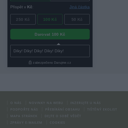
O NÁS
NOVINKY NA WEBU
INZERUJTE U NÁS
PODPOŘTE NÁS
PŘEBÍRÁNÍ OBSAHU
TIŠTĚNÝ EKOLIST
MAPA STRÁNEK
DEJTE O SOBĚ VĚDĚT
ZPRÁVY E-MAILEM
COOKIES