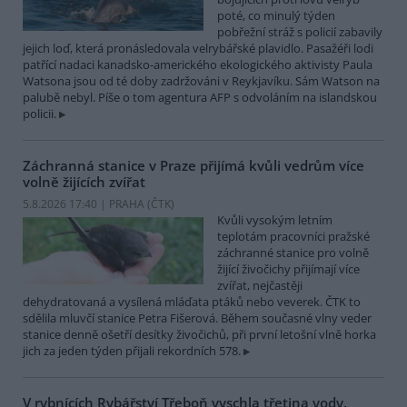
poté, co minulý týden
pobřežní stráž s policií zabavily
jejich loď, která pronásledovala velrybářské plavidlo. Pasažéři lodi
patřící nadaci kanadsko-amerického ekologického aktivisty Paula
Watsona jsou od té doby zadržováni v Reykjavíku. Sám Watson na
palubě nebyl. Píše o tom agentura AFP s odvoláním na islandskou
policii.
Záchranná stanice v Praze přijímá kvůli vedrům více
volně žijících zvířat
5.8.2026 17:40 | PRAHA (
ČTK
)
Kvůli vysokým letním
teplotám pracovníci pražské
záchranné stanice pro volně
žijící živočichy přijímají více
zvířat, nejčastěji
dehydratovaná a vysílená mláďata ptáků nebo veverek. ČTK to
sdělila mluvčí stanice Petra Fišerová. Během současné vlny veder
stanice denně ošetří desítky živočichů, při první letošní vlně horka
jich za jeden týden přijali rekordních 578.
V rybnících Rybářství Třeboň vyschla třetina vody,