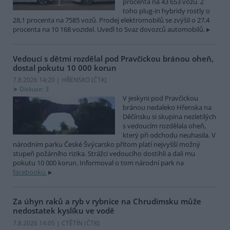
procenta na 43 653 vozů. Z
toho plug-in hybridy rostly o
28,1 procenta na 7585 vozů. Prodej elektromobilů se zvýšil o 27,4
procenta na 10 168 vozidel. Uvedl to Svaz dovozců automobilů.
Vedoucí s dětmi rozdělal pod Pravčickou bránou oheň,
dostal pokutu 10 000 korun
7.8.2026 14:20 | HŘENSKO (
ČTK
)
Diskuse: 3
V jeskyni pod Pravčickou
bránou nedaleko Hřenska na
Děčínsku si skupina nezletilých
s vedoucím rozdělala oheň,
který při odchodu neuhasila. V
národním parku České Švýcarsko přitom platí nejvyšší možný
stupeň požárního rizika. Strážci vedoucího dostihli a dali mu
pokutu 10 000 korun. Informoval o tom národní park na
facebooku.
Za úhyn raků a ryb v rybníce na Chrudimsku může
nedostatek kyslíku ve vodě
7.8.2026 14:05 | CTĚTÍN (
ČTK
)