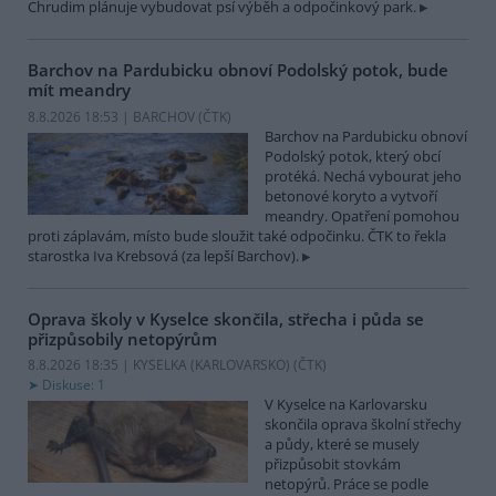
Chrudim plánuje vybudovat psí výběh a odpočinkový park.
Barchov na Pardubicku obnoví Podolský potok, bude
mít meandry
8.8.2026 18:53 | BARCHOV (
ČTK
)
Barchov na Pardubicku obnoví
Podolský potok, který obcí
protéká. Nechá vybourat jeho
betonové koryto a vytvoří
meandry. Opatření pomohou
proti záplavám, místo bude sloužit také odpočinku. ČTK to řekla
starostka Iva Krebsová (za lepší Barchov).
Oprava školy v Kyselce skončila, střecha i půda se
přizpůsobily netopýrům
8.8.2026 18:35 | KYSELKA (KARLOVARSKO) (
ČTK
)
Diskuse: 1
V Kyselce na Karlovarsku
skončila oprava školní střechy
a půdy, které se musely
přizpůsobit stovkám
netopýrů. Práce se podle