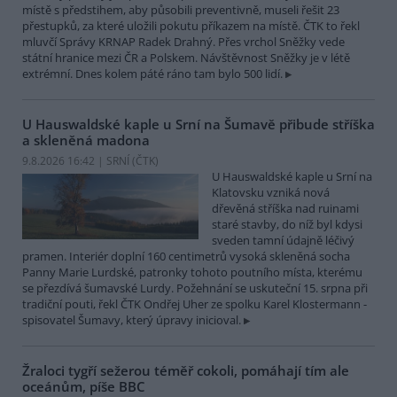
místě s předstihem, aby působili preventivně, museli řešit 23
přestupků, za které uložili pokutu příkazem na místě. ČTK to řekl
mluvčí Správy KRNAP Radek Drahný. Přes vrchol Sněžky vede
státní hranice mezi ČR a Polskem. Návštěvnost Sněžky je v létě
extrémní. Dnes kolem páté ráno tam bylo 500 lidí.
U Hauswaldské kaple u Srní na Šumavě přibude stříška
a skleněná madona
9.8.2026 16:42 | SRNÍ (
ČTK
)
U Hauswaldské kaple u Srní na
Klatovsku vzniká nová
dřevěná stříška nad ruinami
staré stavby, do níž byl kdysi
sveden tamní údajně léčivý
pramen. Interiér doplní 160 centimetrů vysoká skleněná socha
Panny Marie Lurdské, patronky tohoto poutního místa, kterému
se přezdívá šumavské Lurdy. Požehnání se uskuteční 15. srpna při
tradiční pouti, řekl ČTK Ondřej Uher ze spolku Karel Klostermann -
spisovatel Šumavy, který úpravy inicioval.
Žraloci tygří sežerou téměř cokoli, pomáhají tím ale
oceánům, píše BBC