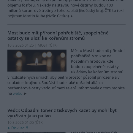
objemu fosforu. Náklady na stavbu nové čistírny budou 100
milionů korun, dvě třetiny z toho zaplatí Jihočeský kraj. ČTK to řekl
hejtman Martin Kuba (Naše Česko).
Most bude mít přírodní pohřebiště, zpopelněné
ostatky se uloží ke kořenům stromů
10.8.2026 01:25 | MOST (
ČTK
)
Město Most bude mít přírodní
pohřebiště. Vznikne na
Kostelním hřbitově, kde
budou zpopelněné ostatky
ukládány ke kořenům stromů
v rozložitelných urnách, aby pietní prostor působil přirozeně a v
souladu s krajinou. Součástí bude také obřadní altán a
bezbariérové cesty vedoucí mezi zelení. Informovala o tom radnice
na
webu.
Vědci: Odpadní toner z tiskových kazet by mohl být
využíván jako palivo
10.8.2026 01:05 (
ČTK
)
Diskuse: 5