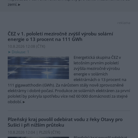
zemí.
reklama
ČEZ v 1. pololetí meziročně zvýšil výrobu solární
energie o 13 procent na 111 GWh
10.8.2026 12:08 (
ČTK
)
Diskuse: 1
Energetická skupina ČEZ v
letošním prvním pololetí
zvýšila meziročně výrobu
energie v solárních
elektrárnách o 13 procent na
111 gigawatthodin (GWh). Za nárůstem stály nově zprovozněné
elektrárny i dobré počasí. Produkce ze solárních elektráren za první
pololetí by pokryla spotřebu více než 60 000 domácností za stejné
období.
Plzeňský kraj povolil odebírat vodu z řeky Otavy pro
Sušici i při nižším průtoku
10.8.2026 12:04 | PLZEŇ (
ČTK
)
Plzeňský kraj povolil odebírat