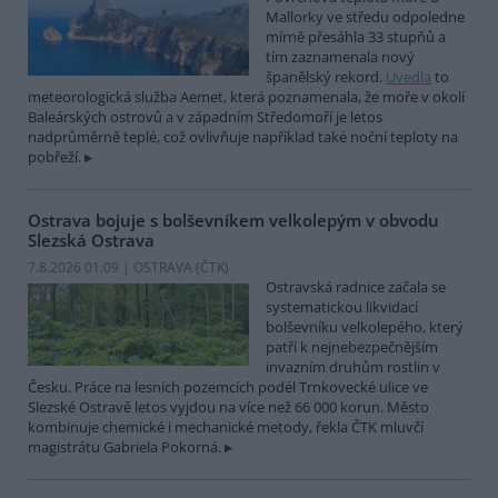
Mallorky ve středu odpoledne
mírně přesáhla 33 stupňů a
tím zaznamenala nový
španělský rekord.
Uvedla
to
meteorologická služba Aemet, která poznamenala, že moře v okolí
Baleárských ostrovů a v západním Středomoří je letos
nadprůměrně teplé, což ovlivňuje například také noční teploty na
pobřeží.
Ostrava bojuje s bolševníkem velkolepým v obvodu
Slezská Ostrava
7.8.2026 01:09 | OSTRAVA (
ČTK
)
Ostravská radnice začala se
systematickou likvidací
bolševníku velkolepého, který
patří k nejnebezpečnějším
invazním druhům rostlin v
Česku. Práce na lesních pozemcích podél Trnkovecké ulice ve
Slezské Ostravě letos vyjdou na více než 66 000 korun. Město
kombinuje chemické i mechanické metody, řekla ČTK mluvčí
magistrátu Gabriela Pokorná.