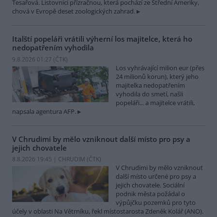
Tesařová. Listovnici přízračnou, která pochází ze Střední Ameriky,
chová v Evropě deset zoologických zahrad.
Italští popeláři vrátili výherní los majitelce, která ho
nedopatřením vyhodila
9.8.2026 01:27 (
ČTK
)
Los vyhrávající milion eur (přes
24 milionů korun), který jeho
majitelka nedopatřením
vyhodila do smetí, našli
popeláři... a majitelce vrátili,
napsala agentura AFP.
V Chrudimi by mělo vzniknout další místo pro psy a
jejich chovatele
8.8.2026 19:45 | CHRUDIM (
ČTK
)
V Chrudimi by mělo vzniknout
další místo určené pro psy a
jejich chovatele. Sociální
podnik města požádal o
výpůjčku pozemků pro tyto
účely v oblasti Na Větrníku, řekl místostarosta Zdeněk Kolář (ANO).