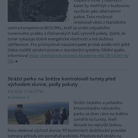
Odpadní toner z tiskových
kazet by mohl být v budoucnu
využíván jako alternativní
palivo. Tuto možnost
otestovali vědci z Národního
centra kompetence BIOCIRKL, kteří ze směsi odpadního
tonerového prášku a čistírenských kalů vytvořili pelety. Zjistili, že
toner vykazuje dobré energetické vlastnosti a má slušnou
výhřevnost. Pro průmyslové nasazení pelet je však podle nich ještě
třeba rozšířit výrobní proces o standardní systémy čištění spalin,
informoval
Ústav chemických procesů Akademie věd ČR (ÚCHP AV
ČR)
.
Strážci parku na Sněžce kontrolovali turisty před
východem slunce, padly pokuty
9.8.2026 17:06 (
ČTK
)
Diskuse: 2
Strážci českého a polského
Krkonošského národního
parku se dnes ráno na Sněžce
zaměřili na turisty, kteří
dorazili na nejvyšší českou
horu sledovat východ slunce. Při kontrolách dodržování pravidel
ochrany přírody jim pomáhali policisté. Přestože byli strážci na