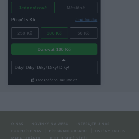
O NÁS
NOVINKY NA WEBU
INZERUJTE U NÁS
PODPOŘTE NÁS
PŘEBÍRÁNÍ OBSAHU
TIŠTĚNÝ EKOLIST
MAPA STRÁNEK
DEJTE O SOBĚ VĚDĚT