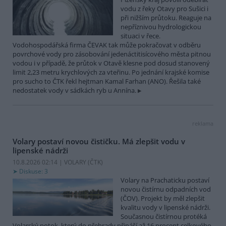
vodu z řeky Otavy pro Sušici i
při nižším průtoku. Reaguje na
nepříznivou hydrologickou
situaci v řece.
Vodohospodářská firma ČEVAK tak může pokračovat v odběru
povrchové vody pro zásobování jedenáctitisícového města pitnou
vodou i v případě, že průtok v Otavě klesne pod dosud stanovený
limit 2,23 metru krychlových za vteřinu. Po jednání krajské komise
pro sucho to ČTK řekl hejtman Kamal Farhan (ANO). Řešila také
nedostatek vody v sádkách ryb u Annína.
reklama
Volary postaví novou čističku. Má zlepšit vodu v
lipenské nádrži
10.8.2026 02:14 | VOLARY (
ČTK
)
Diskuse: 3
Volary na Prachaticku postaví
novou čistírnu odpadních vod
(ČOV). Projekt by měl zlepšit
kvalitu vody v lipenské nádrži.
Současnou čistírnou protéká
Volarský potok, který do přehrady přináší až 16 procent celkového