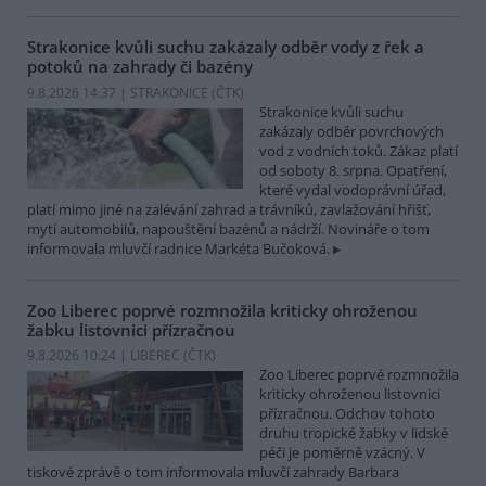
Strakonice kvůli suchu zakázaly odběr vody z řek a
potoků na zahrady či bazény
9.8.2026 14:37 | STRAKONICE (
ČTK
)
Strakonice kvůli suchu
zakázaly odběr povrchových
vod z vodních toků. Zákaz platí
od soboty 8. srpna. Opatření,
které vydal vodoprávní úřad,
platí mimo jiné na zalévání zahrad a trávníků, zavlažování hřišť,
mytí automobilů, napouštění bazénů a nádrží. Novináře o tom
informovala mluvčí radnice Markéta Bučoková.
Zoo Liberec poprvé rozmnožila kriticky ohroženou
žabku listovnici přízračnou
9.8.2026 10:24 | LIBEREC (
ČTK
)
Zoo Liberec poprvé rozmnožila
kriticky ohroženou listovnici
přízračnou. Odchov tohoto
druhu tropické žabky v lidské
péči je poměrně vzácný. V
tiskové zprávě o tom informovala mluvčí zahrady Barbara