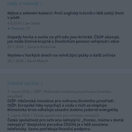
rady a návody
Mýtus o zeleném koberci: Proč anglický trávník v létě zabíjí život
v půdě
4.8.2026 | Jan Skala
Diskuse: 37
Dopady horka a sucha na přírodu jsou kritické. ČSOP ukazuje,
jak může žíznivé krajině a živočichům pomoci veřejnost i obce
29.7.2026 | Zuzana Kučerová
Myslete v horkých dnech na volně žijící ptáky a další zvířata
28.7.2026 | Karel Makoň
tiskové zprávy
7. srpna 2026 |
OIŽP- Občanská iniciativa pro ochranu životního
prostředí
OIŽP- Občanská iniciativa pro ochranu životního prostředí :
OIŽP: Evropské řeky vysychají a voda v nich se otepluje:
Klimatická krize odhaluje zásadní slabinu jaderné energetiky
7. srpna 2026 |
Česká společnost pro ochranu netopýrů
Česká společnost pro ochranu netopýrů: „Pomoc, máme v domě
netopýry!“ Bezplatná poradna ČESON je v létě zavalena
telefonáty. Sama potřebuje finanční podporu.