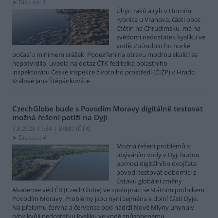
Diskuse: 1
Úhyn raků a ryb v Horním
rybníce u Vranova, části obce
Ctětín na Chrudimsku, má na
svědomí nedostatek kyslíku ve
vodě. Způsobilo ho horké
počasí s minimem srážek. Podezření na otravu modrou skalicí se
nepotvrdilo, uvedla na dotaz ČTK ředitelka oblastního
inspektorátu České inspekce životního prostředí (ČIŽP) v Hradci
Králové Jana Štěpánková.
CzechGlobe bude s Povodím Moravy digitálně testovat
možná řešení potíží na Dyji
7.8.2026 11:34 | BRNO (
ČTK
)
Diskuse: 4
Možná řešení problémů s
ubýváním vody v Dyji budou
pomocí digitálního dvojčete
povodí testovat odborníci z
Ústavu globální změny
Akademie věd ČR (CzechGlobe) ve spolupráci se státním podnikem
Povodím Moravy. Problémy jsou nyní zejména v dolní části Dyje.
Na přelomu června a července pod nádrží Nové Mlýny uhynuly
ryby kvůli nedostatku kyslíku ve vodě způsobenému