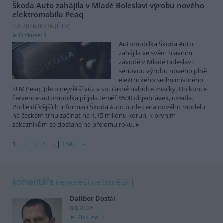
Škoda Auto zahájila v Mladé Boleslavi výrobu nového
elektromobilu Peaq
7.8.2026 00:36 (
ČTK
)
Diskuse: 1
Automobilka Škoda Auto
zahájila ve svém hlavním
závodě v Mladé Boleslavi
sériovou výrobu nového plně
elektrického sedmimístného
SUV Peaq. Jde o největší vůz v současné nabídce značky. Do konce
července automobilka přijala téměř 8500 objednávek, uvedla.
Podle dřívějších informací Škoda Auto bude cena nového modelu
na českém trhu začínat na 1,15 milionu korun, k prvním
zákazníkům se dostane na přelomu roku.
1
|
2
|
3
|
4
|
..
|
1582
|
»
komentáře
nejnovější
nejčtenější
Dalibor Dostál
8.8.2026
Diskuse: 2