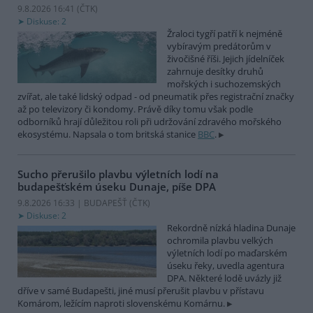
9.8.2026 16:41 (
ČTK
)
Diskuse: 2
Žraloci tygří patří k nejméně
vybíravým predátorům v
živočišné říši. Jejich jídelníček
zahrnuje desítky druhů
mořských i suchozemských
zvířat, ale také lidský odpad - od pneumatik přes registrační značky
až po televizory či kondomy. Právě díky tomu však podle
odborníků hrají důležitou roli při udržování zdravého mořského
ekosystému. Napsala o tom britská stanice
BBC
.
Sucho přerušilo plavbu výletních lodí na
budapešťském úseku Dunaje, píše DPA
9.8.2026 16:33 | BUDAPEŠŤ (
ČTK
)
Diskuse: 2
Rekordně nízká hladina Dunaje
ochromila plavbu velkých
výletních lodí po maďarském
úseku řeky, uvedla agentura
DPA. Některé lodě uvázly již
dříve v samé Budapešti, jiné musí přerušit plavbu v přístavu
Komárom, ležícím naproti slovenskému Komárnu.