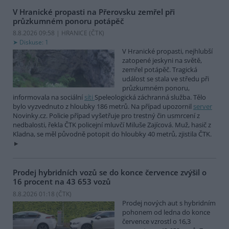
V Hranické propasti na Přerovsku zemřel při
průzkumném ponoru potápěč
8.8.2026 09:58 | HRANICE (
ČTK
)
Diskuse: 1
V Hranické propasti, nejhlubší
zatopené jeskyni na světě,
zemřel potápěč. Tragická
událost se stala ve středu při
průzkumném ponoru,
informovala na sociální
síti
Speleologická záchranná služba. Tělo
bylo vyzvednuto z hloubky 186 metrů. Na případ upozornil
server
Novinky.cz. Policie případ vyšetřuje pro trestný čin usmrcení z
nedbalosti, řekla ČTK policejní mluvčí Miluše Zajícová. Muž, hasič z
Kladna, se měl původně potopit do hloubky 40 metrů, zjistila ČTK.
Prodej hybridních vozů se do konce července zvýšil o
16 procent na 43 653 vozů
8.8.2026 01:18 (
ČTK
)
Prodej nových aut s hybridním
pohonem od ledna do konce
července vzrostl o 16,3