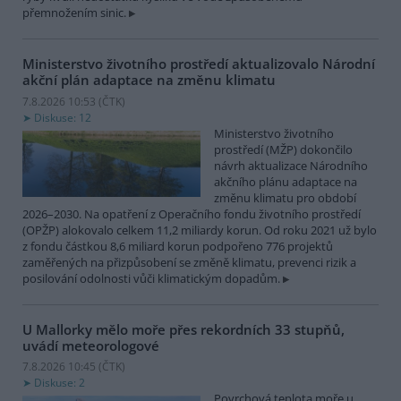
přemnožením sinic.
Ministerstvo životního prostředí aktualizovalo Národní
akční plán adaptace na změnu klimatu
7.8.2026 10:53 (
ČTK
)
Diskuse: 12
Ministerstvo životního
prostředí (MŽP) dokončilo
návrh aktualizace Národního
akčního plánu adaptace na
změnu klimatu pro období
2026–2030. Na opatření z Operačního fondu životního prostředí
(OPŽP) alokovalo celkem 11,2 miliardy korun. Od roku 2021 už bylo
z fondu částkou 8,6 miliard korun podpořeno 776 projektů
zaměřených na přizpůsobení se změně klimatu, prevenci rizik a
posilování odolnosti vůči klimatickým dopadům.
U Mallorky mělo moře přes rekordních 33 stupňů,
uvádí meteorologové
7.8.2026 10:45 (
ČTK
)
Diskuse: 2
Povrchová teplota moře u