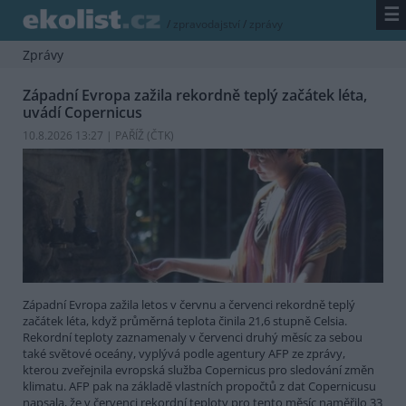
☰
/
zpravodajství
/
zprávy
Zprávy
Západní Evropa zažila rekordně teplý začátek léta,
uvádí Copernicus
10.8.2026 13:27 | PAŘÍŽ (
ČTK
)
Západní Evropa zažila letos v červnu a červenci rekordně teplý
začátek léta, když průměrná teplota činila 21,6 stupně Celsia.
Rekordní teploty zaznamenaly v červenci druhý měsíc za sebou
také světové oceány, vyplývá podle agentury AFP ze zprávy,
kterou zveřejnila evropská služba Copernicus pro sledování změn
klimatu. AFP pak na základě vlastních propočtů z dat Copernicusu
napsala, že v červenci rekordní teploty pro tento měsíc naměřilo 33