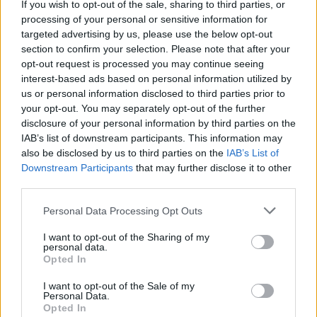
If you wish to opt-out of the sale, sharing to third parties, or
Oblaka kouře a popela, které
vychrlila sicilská sopka Etna,
processing of your personal or sensitive information for
jedna z nejaktivnějších sopek
targeted advertising by us, please use the below opt-out
světa, přiměly dnes letiště v
section to confirm your selection. Please note that after your
Katánii pozastavit přílety
opt-out request is processed you may continue seeing
letadel, uvedla agentura AFP.
interest-based ads based on personal information utilized by
us or personal information disclosed to third parties prior to
your opt-out. You may separately opt-out of the further
V brazilském regionálním parlamentu měli nezvanou
návštěvu - skupinu kapybar
disclosure of your personal information by third parties on the
IAB’s list of downstream participants. This information may
8.8.2026 11:40 (
ČTK
)
Diskuse: 1
also be disclosed by us to third parties on the
IAB’s List of
V brazilském státě Mato
Downstream Participants
that may further disclose it to other
Grosso museli minulý týden v
third parties.
regionálním parlamentu
přerušit jednání poté, co
Personal Data Processing Opt Outs
budovy vniklo několik
kapybar. Skupina největších hlodavců světa do budovy
vstoupila
I want to opt-out of the Sharing of my
hlavním vchodem, informovala agentura AP.
personal data.
Opted In
Znojmo uvažuje o holubníku i krmivu s látkou
I want to opt-out of the Sale of my
omezující rozmnožování holubů
Personal Data.
Opted In
8.8.2026 11:31 | ZNOJMO (
ČTK
)