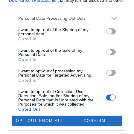
Downstream Participants
that may further disclose it to other
jich za jeden týden přijali rekordních 578.
third parties.
Personal Data Processing Opt Outs
V rybnících Rybářství Třeboň vyschla třetina vody,
nejvíce v historii firmy
I want to opt-out of the Sharing of my
5.8.2026 15:42 (
ČTK
)
personal data.
Diskuse: 1
Opted In
V rybnících Rybářství Třeboň,
které hospodaří na 8000
I want to opt-out of the Sale of my
hektarech vodní plochy, chybí
Personal Data.
více než třetina vody. Oproti
Opted In
běžnému zdržovaném objemu
75 milionů metrů krychlových vody je v rybnících o 28 milionů
I want to opt-out of processing my
Personal Data for Targeted Advertising.
metrů krychlových vody méně. Každý týden se kvůli extrémně
Opted In
vysokým teplotám a nedostatku srážek odpaří další 2,5 procenta.
Kvůli suchu začali rybáři s výlovy některých rybníků předčasně,
I want to opt-out of Collection, Use,
protože by jinak ryby uhynuly, řekl provozní ředitel Rybářství
Retention, Sale, and/or Sharing of my
Třeboň Vladimír Kukačka.
Personal Data that Is Unrelated with the
Purposes for which it was collected.
Opted Out
Hladina Dunaje je na rekordním minimu; lodě uvázly,
rybáři jsou bez práce
OPT OUT FROM ALL
CONFIRM
5.8.2026 15:37 | BUKUREŠŤ (
ČTK
)
Diskuse: 17