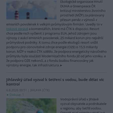
Ekologické organizace Hnutí
DUHA a Greenpeace ČR
kritizují ministerstvo životního
prostředí (MŽP) za plánovaný
přesun peněz z výnosů z
emisních povolenek k velkým průmyslovým firmám. Uvedly to v
tiskové zprávě
a komentářích, které má ČTK k dispozici. Resort
chce podle nich vyčlenit z programu EUA, jehož zdrojem jsou
výnosy z aukcí emisních povolenek, 25 miliard korun pro největší
průmyslové podniky. K tomu chce podle ekologů resort snížit
podporu pro obnovitelné zdroje energie (OZE) o 15,5 miliardy
korun. MŽP v reakci ČTK sdělilo, že podpora energeticky náročného
průmyslu byla součástí Modernizačního fondu již od jeho vzniku, a
že podpora OZE nekončí, a z fondu budou financovány jak
výrobny energie, tak infrastruktura.
Jihlavský úřad vyzval k šetření s vodou, bude dělat víc
kontrol
6.8.2026 00:51 | JIHLAVA (
ČTK
)
Diskuse: 1
Vodoprávní úřad v Jihlavě
vyzval obyvatele a podnikatele
v regionu, aby šetřili vodou.
Omezit mají zejména mytí aut,