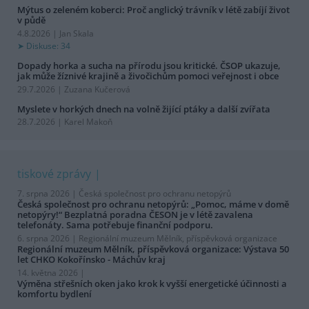
Mýtus o zeleném koberci: Proč anglický trávník v létě zabíjí život
v půdě
4.8.2026 | Jan Skala
Diskuse: 34
Dopady horka a sucha na přírodu jsou kritické. ČSOP ukazuje,
jak může žíznivé krajině a živočichům pomoci veřejnost i obce
29.7.2026 | Zuzana Kučerová
Myslete v horkých dnech na volně žijící ptáky a další zvířata
28.7.2026 | Karel Makoň
tiskové zprávy
7. srpna 2026 |
Česká společnost pro ochranu netopýrů
Česká společnost pro ochranu netopýrů: „Pomoc, máme v domě
netopýry!“ Bezplatná poradna ČESON je v létě zavalena
telefonáty. Sama potřebuje finanční podporu.
6. srpna 2026 |
Regionální muzeum Mělník, příspěvková organizace
Regionální muzeum Mělník, příspěvková organizace: Výstava 50
let CHKO Kokořínsko - Máchův kraj
14. května 2026 |
Výměna střešních oken jako krok k vyšší energetické účinnosti a
komfortu bydlení