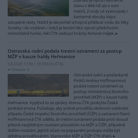
Žďársku je oproti běžnému
stavu v létě níž asi o osm
metrů. Z vody už vystoupaly i
kamenné obruby kdysi
zatopené cesty. Nádrž je ale pořád schopná přidávat vodu do řeky
Svratky i do vodáren, i když je letošní léto oproti předchozím
mimořádně horké, řekl ČTK vedoucí hrázný Antonín Hájek.
Ostravská radní podala trestní oznámení za postup
MŽP v kauze haldy Heřmanice
6.8.2026 17:50 | OSTRAVA (
ČTK
)
Diskuse: 4
Ostravská radní a poslankyně
Pirátů Andrea Hoffmannová
podala trestní oznámení za
postup ministerstva životního
prostředí (MŽP) v kauze haldy
Heřmanice. Vyplývá to ze zprávy, kterou ČTK poskytla Česká
pirátská strana. Požaduje, aby policie prověřila okolnosti odebrání
případu České inspekci životního prostředí (ČIŽP) a zastavení řízení.
Hoffmannová ČTK sdělila, že trestní oznámení podala proti dosud
přesně nezjištěným osobám působícím na MŽP a ČIŽP, případně
dalším osobám, jejichž účast na popsaném postupu může být
zjištěna prověřováním. Stanovisko MŽP a ČIŽP ČTK shání.