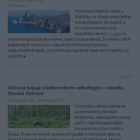
Diskuse: 1
Povrchová teplota moře u
Mallorky ve středu odpoledne
mírně přesáhla 33 stupňů a
tím zaznamenala nový
španělský rekord.
Uvedla
to
meteorologická služba Aemet, která poznamenala, že moře v okolí
Baleárských ostrovů a v západním Středomoří je letos
nadprůměrně teplé, což ovlivňuje například také noční teploty na
pobřeží.
reklama
Ostrava bojuje s bolševníkem velkolepým v obvodu
Slezská Ostrava
7.8.2026 01:09 | OSTRAVA (
ČTK
)
Ostravská radnice začala se
systematickou likvidací
bolševníku velkolepého, který
patří k nejnebezpečnějším
invazním druhům rostlin v
Česku. Práce na lesních pozemcích podél Trnkovecké ulice ve
Slezské Ostravě letos vyjdou na více než 66 000 korun. Město