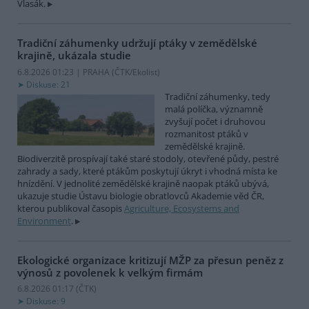
Vlasák.
Tradiční záhumenky udržují ptáky v zemědělské
krajině, ukázala studie
6.8.2026 01:23 | PRAHA (
ČTK/Ekolist
)
Diskuse: 21
Tradiční záhumenky, tedy
malá políčka, významně
zvyšují počet i druhovou
rozmanitost ptáků v
zemědělské krajině.
Biodiverzitě prospívají také staré stodoly, otevřené půdy, pestré
zahrady a sady, které ptákům poskytují úkryt i vhodná místa ke
hnízdění. V jednolité zemědělské krajině naopak ptáků ubývá,
ukazuje studie Ústavu biologie obratlovců Akademie věd ČR,
kterou publikoval časopis
Agriculture, Ecosystems and
Environment
.
Ekologické organizace kritizují MŽP za přesun peněz z
výnosů z povolenek k velkým firmám
6.8.2026 01:17 (
ČTK
)
Diskuse: 9