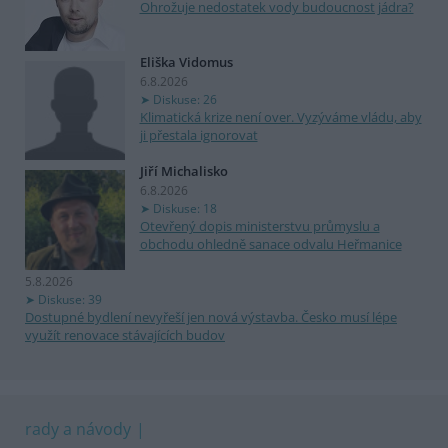
Ohrožuje nedostatek vody budoucnost jádra?
Eliška Vidomus
6.8.2026
Diskuse: 26
Klimatická krize není over. Vyzýváme vládu, aby
ji přestala ignorovat
Jiří Michalisko
6.8.2026
Diskuse: 18
Otevřený dopis ministerstvu průmyslu a
obchodu ohledně sanace odvalu Heřmanice
5.8.2026
Diskuse: 39
Dostupné bydlení nevyřeší jen nová výstavba. Česko musí lépe
využít renovace stávajících budov
rady a návody