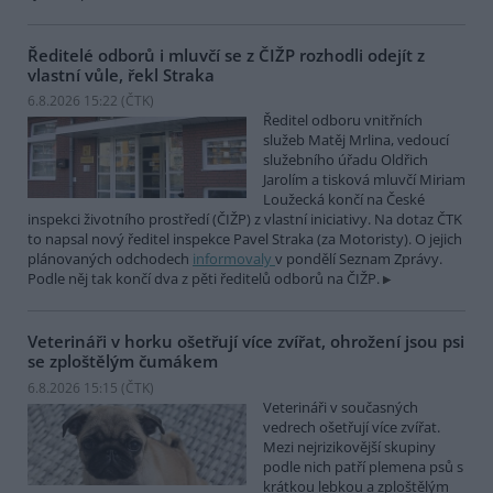
Ředitelé odborů i mluvčí se z ČIŽP rozhodli odejít z
vlastní vůle, řekl Straka
6.8.2026 15:22 (
ČTK
)
Ředitel odboru vnitřních
služeb Matěj Mrlina, vedoucí
služebního úřadu Oldřich
Jarolím a tisková mluvčí Miriam
Loužecká končí na České
inspekci životního prostředí (ČIŽP) z vlastní iniciativy. Na dotaz ČTK
to napsal nový ředitel inspekce Pavel Straka (za Motoristy). O jejich
plánovaných odchodech
informovaly
v pondělí Seznam Zprávy.
Podle něj tak končí dva z pěti ředitelů odborů na ČIŽP.
Veterináři v horku ošetřují více zvířat, ohrožení jsou psi
se zploštělým čumákem
6.8.2026 15:15 (
ČTK
)
Veterináři v současných
vedrech ošetřují více zvířat.
Mezi nejrizikovější skupiny
podle nich patří plemena psů s
krátkou lebkou a zploštělým