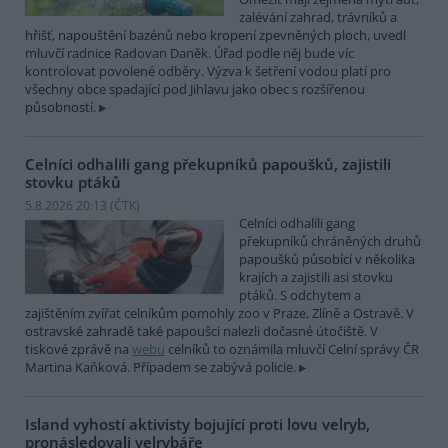
zalévání zahrad, trávníků a
hřišť, napouštění bazénů nebo kropení zpevněných ploch, uvedl
mluvčí radnice Radovan Daněk. Úřad podle něj bude víc
kontrolovat povolené odběry. Výzva k šetření vodou platí pro
všechny obce spadající pod Jihlavu jako obec s rozšířenou
působností.
Celníci odhalili gang překupníků papoušků, zajistili
stovku ptáků
5.8.2026 20:13 (
ČTK
)
Celníci odhalili gang
překupníků chráněných druhů
papoušků působící v několika
krajích a zajistili asi stovku
ptáků. S odchytem a
zajištěním zvířat celníkům pomohly zoo v Praze, Zlíně a Ostravě. V
ostravské zahradě také papoušci nalezli dočasné útočiště. V
tiskové zprávě na
webu
celníků to oznámila mluvčí Celní správy ČR
Martina Kaňková. Případem se zabývá policie.
Island vyhostí aktivisty bojující proti lovu velryb,
pronásledovali velrybáře