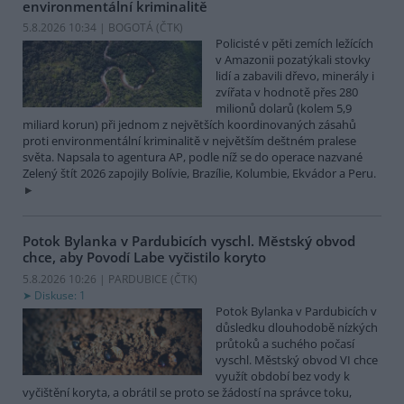
environmentální kriminalitě
5.8.2026 10:34 | BOGOTÁ (
ČTK
)
Policisté v pěti zemích ležících
v Amazonii pozatýkali stovky
lidí a zabavili dřevo, minerály i
zvířata v hodnotě přes 280
milionů dolarů (kolem 5,9
miliard korun) při jednom z největších koordinovaných zásahů
proti environmentální kriminalitě v největším deštném pralese
světa. Napsala to agentura AP, podle níž se do operace nazvané
Zelený štít 2026 zapojily Bolívie, Brazílie, Kolumbie, Ekvádor a Peru.
Potok Bylanka v Pardubicích vyschl. Městský obvod
chce, aby Povodí Labe vyčistilo koryto
5.8.2026 10:26 | PARDUBICE (
ČTK
)
Diskuse: 1
Potok Bylanka v Pardubicích v
důsledku dlouhodobě nízkých
průtoků a suchého počasí
vyschl. Městský obvod VI chce
využít období bez vody k
vyčištění koryta, a obrátil se proto se žádostí na správce toku,