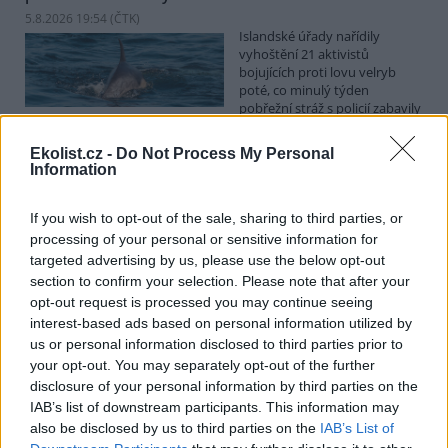
5.8.2026 19:54 (
ČTK
)
Islandské úřady nařídily
vyhoštění 21 aktivistů
bojujících proti lovu velryb
poté, co minulý týden
pobřežní stráž s policií zabavily
jejich loď, která pronásledovala velrybářské plavidlo. Pasažéři lodi
patřící nadaci kanadsko-amerického ekologického aktivisty Paula
Ekolist.cz -
Do Not Process My Personal
Watsona jsou od té doby zadržováni v Reykjavíku. Sám Watson na
Information
palubě nebyl. Píše o tom agentura AFP s odvoláním na islandskou
policii.
If you wish to opt-out of the sale, sharing to third parties, or
processing of your personal or sensitive information for
Záchranná stanice v Praze přijímá kvůli vedrům více
targeted advertising by us, please use the below opt-out
volně žijících zvířat
section to confirm your selection. Please note that after your
5.8.2026 17:40 | PRAHA (
ČTK
)
opt-out request is processed you may continue seeing
Kvůli vysokým letním
interest-based ads based on personal information utilized by
teplotám pracovníci pražské
us or personal information disclosed to third parties prior to
záchranné stanice pro volně
your opt-out. You may separately opt-out of the further
žijící živočichy přijímají více
zvířat, nejčastěji
disclosure of your personal information by third parties on the
dehydratovaná a vysílená mláďata ptáků nebo veverek. ČTK to
IAB’s list of downstream participants. This information may
sdělila mluvčí stanice Petra Fišerová. Během současné vlny veder
also be disclosed by us to third parties on the
IAB’s List of
stanice denně ošetří desítky živočichů, při první letošní vlně horka