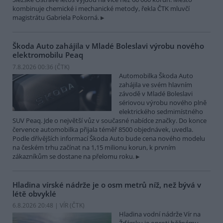
kombinuje chemické i mechanické metody, řekla ČTK mluvčí
magistrátu Gabriela Pokorná.
Škoda Auto zahájila v Mladé Boleslavi výrobu nového
elektromobilu Peaq
7.8.2026 00:36 (
ČTK
)
Automobilka Škoda Auto
zahájila ve svém hlavním
závodě v Mladé Boleslavi
sériovou výrobu nového plně
elektrického sedmimístného
SUV Peaq. Jde o největší vůz v současné nabídce značky. Do konce
července automobilka přijala téměř 8500 objednávek, uvedla.
Podle dřívějších informací Škoda Auto bude cena nového modelu
na českém trhu začínat na 1,15 milionu korun, k prvním
zákazníkům se dostane na přelomu roku.
Hladina vírské nádrže je o osm metrů níž, než bývá v
létě obvyklé
6.8.2026 20:48 | VÍR (
ČTK
)
Hladina vodní nádrže Vír na