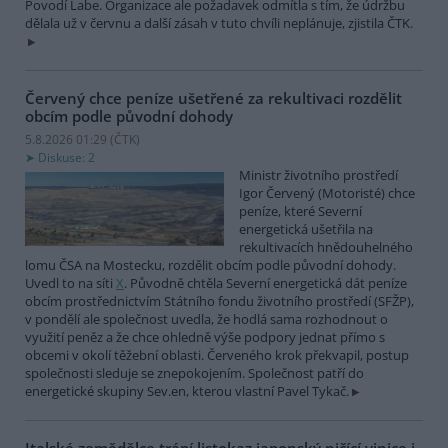
Povodí Labe. Organizace ale požadavek odmítla s tím, že údržbu
dělala už v červnu a další zásah v tuto chvíli neplánuje, zjistila ČTK.
Červený chce peníze ušetřené za rekultivaci rozdělit
obcím podle původní dohody
5.8.2026 01:29 (
ČTK
)
Diskuse: 2
Ministr životního prostředí
Igor Červený (Motoristé) chce
peníze, které Severní
energetická ušetřila na
rekultivacích hnědouhelného
lomu ČSA na Mostecku, rozdělit obcím podle původní dohody.
Uvedl to na síti
X
. Původně chtěla Severní energetická dát peníze
obcím prostřednictvím Státního fondu životního prostředí (SFŽP),
v pondělí ale společnost uvedla, že hodlá sama rozhodnout o
využití peněz a že chce ohledně výše podpory jednat přímo s
obcemi v okolí těžební oblasti. Červeného krok překvapil, postup
společnosti sleduje se znepokojením. Společnost patří do
energetické skupiny Sev.en, kterou vlastní Pavel Tykač.