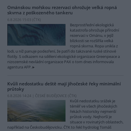
Ománskou mořskou rezervaci ohrožuje velká ropná
skvrna z poškozeného tankeru
6.8.2026 15:03 (
ČTK
)
Bezprostřední ekologická
katastrofa ohrožuje přírodní
rezervaci v Ománu, v jejíž
blízkosti se rozšířila velká
ropná skvrna. Ropa unikla z
lodi, u níž panuje podezření, že patří do takzvané ruské stínové
flotily. S odkazem na sdělení ekologické organizace Greenpeace a
nizozemské nevládní organizace PAX o tom dnes informovala
agentura AFP.
Kvůli nedostatku deště mají jihočeské řeky minimální
průtoky
6.8.2026 14:24 | ČESKÉ BUDĚJOVICE (
ČTK
)
Kvůli nedostatku srážek je
téměř ve všech jihočeských
řekách historicky nejmenší
průtok vody. Nejhorší je
situace v rovinatých oblastech,
například na Českobudějovicku. ČTK to řekl hydrolog Tomáš