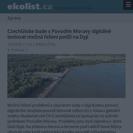
☰
/
zpravodajství
/
zprávy
Zprávy
CzechGlobe bude s Povodím Moravy digitálně
testovat možná řešení potíží na Dyji
7.8.2026 11:34 | BRNO (
ČTK
)
Diskuse: 1
Možná řešení problémů s ubýváním vody v Dyji budou pomocí
digitálního dvojčete povodí testovat odborníci z Ústavu globální
změny Akademie věd ČR (CzechGlobe) ve spolupráci se státním
podnikem Povodím Moravy. Problémy jsou nyní zejména v dolní
části Dyje. Na přelomu června a července pod nádrží Nové Mlýny
uhynuly ryby kvůli nedostatku kyslíku ve vodě způsobenému