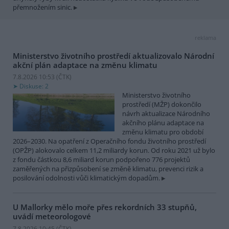
přemnožením sinic.
reklama
Ministerstvo životního prostředí aktualizovalo Národní
akční plán adaptace na změnu klimatu
7.8.2026 10:53 (
ČTK
)
Diskuse: 2
Ministerstvo životního
prostředí (MŽP) dokončilo
návrh aktualizace Národního
akčního plánu adaptace na
změnu klimatu pro období
2026–2030. Na opatření z Operačního fondu životního prostředí
(OPŽP) alokovalo celkem 11,2 miliardy korun. Od roku 2021 už bylo
z fondu částkou 8,6 miliard korun podpořeno 776 projektů
zaměřených na přizpůsobení se změně klimatu, prevenci rizik a
posilování odolnosti vůči klimatickým dopadům.
U Mallorky mělo moře přes rekordních 33 stupňů,
uvádí meteorologové
7.8.2026 10:45 (
ČTK
)