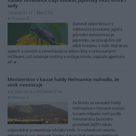
Italské zemědělce trápí listokaz japonský ničící vinice i
sady
5.8.2026 01:12 | ŘÍM (
ČTK
)
Diskuse: 2
Duhově zelení brouci s
měňavými krovkami, jejichž
původní domovinou je
Japonsko, se stávají čím dál
větší hrozbou v Itálii. Rojí se po
sadech a vinicích a zanechávají za sebou listy s vykousanými
mřížkami, což oslabuje rostliny a snižuje úrodu, napsala agentura
AP.
Ministerstvo v kauze haldy Heřmanice rozhodlo, že
viník neexistuje
4.8.2026 19:12 | OSTRAVA (
ČTK
)
Diskuse: 2
Za škodu za zavezení haldy
Heřmanice v Ostravě statisíci
tunami odpadu není podle
ministerstva životního
prostředí (MŽP) nikdo
odpovědný a neexistuje oficiální viník. O rozhodnutí resortu
informoval
web
Seznam Zprávy. Kauzu čtyři roky prošetřovali