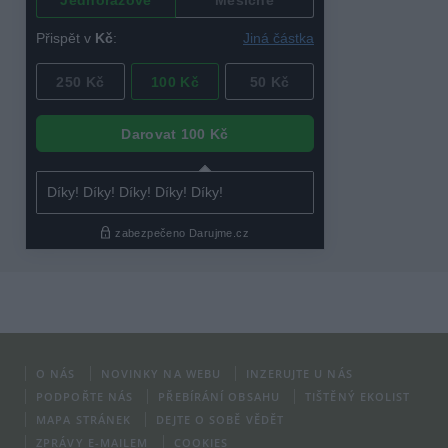
O NÁS
NOVINKY NA WEBU
INZERUJTE U NÁS
PODPOŘTE NÁS
PŘEBÍRÁNÍ OBSAHU
TIŠTĚNÝ EKOLIST
MAPA STRÁNEK
DEJTE O SOBĚ VĚDĚT
ZPRÁVY E-MAILEM
COOKIES