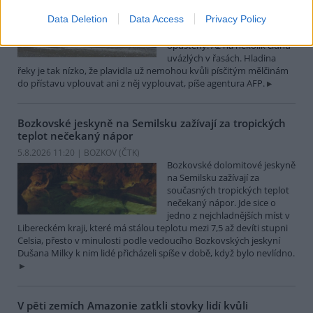
Turistický přístav v
Data Deletion
Data Access
Privacy Policy
rumunském městě Corabia,
které leží na břehu Dunaje, je
opuštěný. Až na několik člunů
uvázlých v řasách. Hladina
řeky je tak nízko, že plavidla už nemohou kvůli písčitým mělčinám
do přístavu vplouvat ani z něj vyplouvat, píše agentura AFP.
Bozkovské jeskyně na Semilsku zažívají za tropických
teplot nečekaný nápor
5.8.2026 11:20 | BOZKOV (
ČTK
)
Bozkovské dolomitové jeskyně
na Semilsku zažívají za
současných tropických teplot
nečekaný nápor. Jde sice o
jedno z nejchladnějších míst v
Libereckém kraji, které má stálou teplotu mezi 7,5 až devíti stupni
Celsia, přesto v minulosti podle vedoucího Bozkovských jeskyní
Dušana Milky k nim lidé přicházeli spíše v době, když bylo nevlídno.
V pěti zemích Amazonie zatkli stovky lidí kvůli