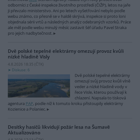
odborníci z České inspekce životního prostředí (ČIŽP), letos na jaře
ji převzalo ministerstvo. Ani po letech vyšetřování nebylo podle
webu známo, co přesně se v haldě skrývá, inspekce si proto loni
objednala sérii vrtů a následných analýz odebraných vzorků. Práce
ale měl podle webu minulý měsíc zastavit šéf úřadu Pavel Straka
pro jejich nadbytečnost.
Dvě polské tepelné elektrárny omezují provoz kvůli
nízké hladině Visly
4.8.2026 18:35 (
ČTK
)
Diskuse: 6
Dvě polské tepelné elektrárny
omezují svůj provoz kvůli vlně
veder a nízké hladině vody v
řece Visle, kterou používají k
chlazení. Napsala to tisková
agentura
PAP
, podle níž k tomuto kroku přistoupily elektrárny
Kozienice a Polaniec.
Desítky hasičů likvidují požár lesa na Šumavě
Aktualizováno
4.8.2026 17:13 (
ČTK
)