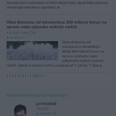
že voda nyní z kohoutků ve třech obcích teče, ale je třeba opravdu
omezit její nadměrnou spotřebu.
Obce dostanou od ministerstva 300 milionů korun na
opravu nebo výstavbu vodních nádrží
4.8.2026 13:09 (
ČTK
)
Diskuse: 3
Obce dostanou od
ministerstva zemědělství
(MZe) 300 milionů korun na
opravu, výstavbu nebo
odbahnění malých vodních
nádrží. Žádost o dotace mohou podávat od 7. září do 7. října.
1
|
2
|
3
|
4
|
..
|
1581
|
»
komentáře
nejnovější
nejčtenější
Jan Palaščák
7.8.2026
Diskuse: 12