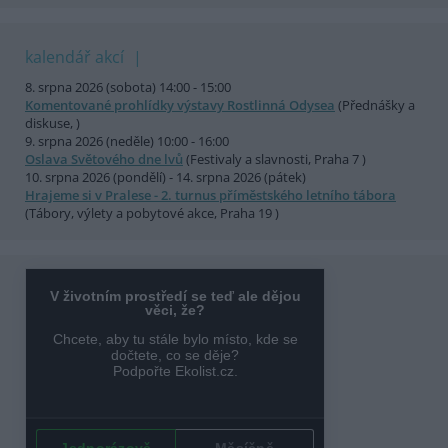
kalendář akcí
8. srpna 2026 (sobota) 14:00 - 15:00
Komentované prohlídky výstavy Rostlinná Odysea
(Přednášky a
diskuse, )
9. srpna 2026 (neděle) 10:00 - 16:00
Oslava Světového dne lvů
(Festivaly a slavnosti, Praha 7 )
10. srpna 2026 (pondělí) - 14. srpna 2026 (pátek)
Hrajeme si v Pralese - 2. turnus příměstského letního tábora
(Tábory, výlety a pobytové akce, Praha 19 )