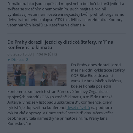
čumákem, jako jsou například mopsi nebo buldočci, starší jedinci a
zvířata se srdečním onemocněním. Jejich majitelé pro ně
vyhledávají veterinární ošetření nejčastěji kvůli přehřátí organismu,
dehydrataci nebo kolapsu. ČTK to sdělila viceprezidentka Komory
veterinárních lékařů ČR Kateřina Valdhans.
Do Prahy dorazili jezdci cyklistické štafety, míří na
konferenci o klimatu
6.8.2026 15:08 | PRAHA (
ČTK
)
Diskuse: 2
Do Prahy dnes dorazili jezdci
mezinárodní cyklistické štafety
COP Bike Ride. Účastníci
vyrazili z brazilského Belému,
kde se konala poslední
konference smluvních stran Rámcové úmluvy Organizace
spojených národů (OSN) o změně klimatu, a míří do turecké
Antalye, v níž se v listopadu uskuteční 31. konference. Cílem
cyklistů je dopravit na konferenci
deset návrhů
na podporu
cyklistické dopravy. V Praze stráví necelé tři dny. Včera večer
osobně přivítala náměstkyně primátora hl. m. Prahy Jana
Komrsková.