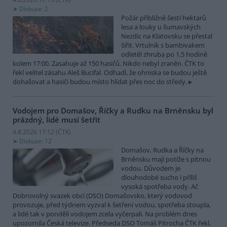
Diskuse: 2
Požár přibližně šesti hektarů
lesa a louky u šumavských
Nezdic na Klatovsku se přestal
šířit. Vrtulník s bambivakem
odletěl zhruba po 1,5 hodině
kolem 17:00. Zasahuje až 150 hasičů. Nikdo nebyl zraněn. ČTK to
řekl velitel zásahu Aleš Bucifal. Odhadl, že ohniska se budou ještě
dohašovat a hasiči budou místo hlídat přes noc do středy.
Vodojem pro Domašov, Říčky a Rudku na Brněnsku byl
prázdný, lidé musí šetřit
4.8.2026 17:12 (
ČTK
)
Diskuse: 12
Domašov, Rudka a Říčky na
Brněnsku mají potíže s pitnou
vodou. Důvodem je
dlouhodobé sucho i příliš
vysoká spotřeba vody. Ač
Dobrovolný svazek obcí (DSO) Domašovsko, který vodovod
provozuje, před týdnem vyzval k šetření vodou, spotřeba stoupla,
a lidé tak v pondělí vodojem zcela vyčerpali. Na problém dnes
upozornila Česká televize. Předseda DSO Tomáš Pitrocha ČTK řekl,