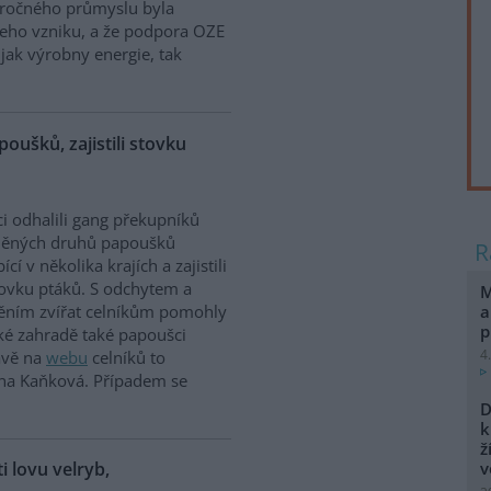
náročného průmyslu byla
jeho vzniku, a že podpora OZE
jak výrobny energie, tak
poušků, zajistili stovku
ci odhalili gang překupníků
něných druhů papoušků
cí v několika krajích a zajistili
tovku ptáků. S odchytem a
M
a
těním zvířat celníkům pomohly
p
ské zahradě také papoušci
4
rávě na
webu
celníků to
ina Kaňková. Případem se
D
k
ž
ti lovu velryb,
v