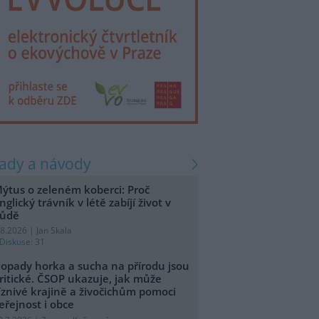
rady a návody
ýtus o zeleném koberci: Proč
nglický trávník v létě zabíjí život v
ůdě
.8.2026 | Jan Skala
Diskuse: 31
opady horka a sucha na přírodu jsou
ritické. ČSOP ukazuje, jak může
íznivé krajině a živočichům pomoci
eřejnost i obce