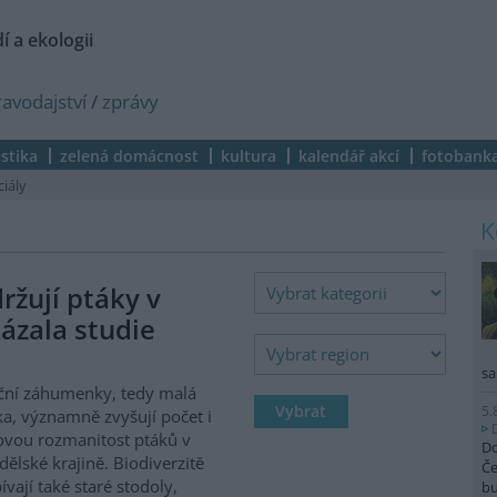
í a ekologii
ravodajství
/
zprávy
istika
zelená domácnost
kultura
kalendář akcí
fotobank
ciály
žují ptáky v
ázala studie
sa
ční záhumenky, tedy malá
5.
ka, významně zvyšují počet i
vou rozmanitost ptáků v
Do
ělské krajině. Biodiverzitě
Če
ívají také staré stodoly,
b