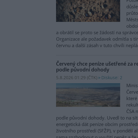
Potok
důsl
průto
Městs
obdob
a obrátil se proto se žádostí na správc
Organizace ale požadavek odmítla s tím
červnu a další zásah v tuto chvíli neplán
Červený chce peníze ušetřené za re
podle původní dohody
5.8.2026 01:29 (
ČTK
)
Diskuse: 2
Minis
Červe
které
rekul
ČSA n
podle původní dohody. Uvedl to na sít
energetická dát peníze obcím prostřed
životního prostředí (SFŽP), v pondělí a
sama rozhodnout o využití peněz a že