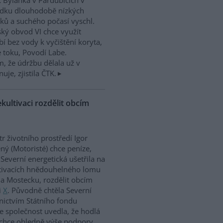
 Bylanka v Pardubicích v
edku dlouhodobě nízkých
ků a suchého počasí vyschl.
ký obvod VI chce využít
í bez vody k vyčištění koryta,
e toku, Povodí Labe.
, že údržbu dělala už v
uje, zjistila ČTK.
kultivaci rozdělit obcím
tr životního prostředí Igor
ný (Motoristé) chce peníze,
 Severní energetická ušetřila na
tivacích hnědouhelného lomu
a Mostecku, rozdělit obcím
i
X
. Původně chtěla Severní
nictvím Státního fondu
le společnost uvedla, že hodlá
 chce ohledně výše podpory