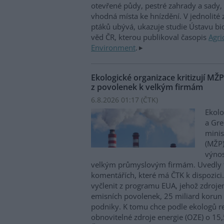
otevřené půdy, pestré zahrady a sady, 
vhodná místa ke hnízdění. V jednolité
ptáků ubývá, ukazuje studie Ústavu b
věd ČR, kterou publikoval časopis
Agri
Environment
.
Ekologické organizace kritizují MŽ
z povolenek k velkým firmám
6.8.2026 01:17 (
ČTK
)
Ekolo
a Gre
minis
(MŽP)
výnos
velkým průmyslovým firmám. Uvedly 
komentářích, které má ČTK k dispozici.
vyčlenit z programu EUA, jehož zdroje
emisních povolenek, 25 miliard korun
podniky. K tomu chce podle ekologů re
obnovitelné zdroje energie (OZE) o 15,