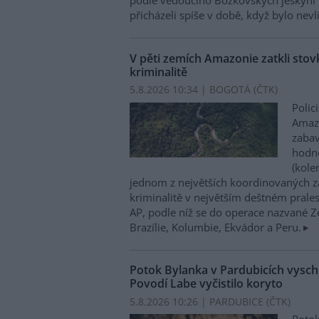
podle vedoucího Bozkovských jeskyní 
přicházeli spíše v době, když bylo nevl
V pěti zemích Amazonie zatkli stovk
kriminalitě
5.8.2026 10:34 | BOGOTÁ (
ČTK
)
Polic
Amazo
zabav
hodno
(kole
jednom z největších koordinovaných z
kriminalitě v největším deštném prales
AP, podle níž se do operace nazvané Zel
Brazílie, Kolumbie, Ekvádor a Peru.
Potok Bylanka v Pardubicích vysch
Povodí Labe vyčistilo koryto
5.8.2026 10:26 | PARDUBICE (
ČTK
)