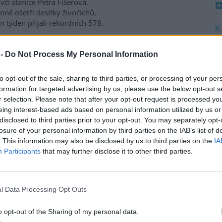
včí stanice Petra Fišerová.
ně ošetří desítky živočichů,
en týden přijali rekordních 578.
8
K
 -
Do Not Process My Personal Information
a třetina vody, nejvíce v
O
9
to opt-out of the sale, sharing to third parties, or processing of your per
O
formation for targeted advertising by us, please use the below opt-out s
s
nících Rybářství Třeboň, které
r selection. Please note that after your opt-out request is processed y
daří na 8000 hektarech vodní
eing interest-based ads based on personal information utilized by us or
1
y, chybí více než třetina vody.
disclosed to third parties prior to your opt-out. You may separately opt-
(
ti běžnému zdržovaném
H
losure of your personal information by third parties on the IAB’s list of
mu 75 milionů metrů
p
. This information may also be disclosed by us to third parties on the
IA
a
milionů metrů krychlových
Participants
that may further disclose it to other third parties.
rémně vysokým teplotám a
enta. Kvůli suchu začali rybáři
 protože by jinak ryby
l Data Processing Opt Outs
ví Třeboň Vladimír Kukačka.
o opt-out of the Sharing of my personal data.
imu; lodě uvázly, rybáři