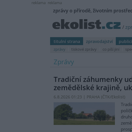
reklama
reklama
zprávy o přírodě, životním prostřed
/
zp
titulní strana
zpravodajství
public
zprávy
tiskové zprávy
co píší jiní
spe
Zprávy
Tradiční záhumenky udr
zemědělské krajině, uk
6.8.2026 01:23 | PRAHA (
ČTK/Ekolist
)
Tradi
políč
druho
zeměd
prosp