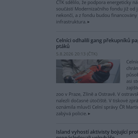
ČTK sdělilo, že podpora energeticky 
součástí Modernizačního fondu již od 
nekončí, a z fondu budou financovány 
infrastruktura.
Celníci odhalili gang překupníků pa
ptáků
5.8.2026 20:13 (
ČTK
)
Celní
chrá
působí
asi s
zajiš
zoo v Praze, Zlíně a Ostravě. V ostrav
nalezli dočasné útočiště. V tiskové zp
oznámila mluvčí Celní správy ČR Mart
zabývá policie.
Island vyhostí aktivisty bojující pro
pronásledovali velrybáře