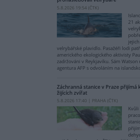
5.8.2026 19:54 (
ČTK
)
Islan
21 ak
velry
pobře
jejic
velrybářské plavidlo. Pasažéři lodi pat
amerického ekologického aktivisty Pa
zadržováni v Reykjavíku. Sám Watson 
agentura AFP s odvoláním na islandskou
Záchranná stanice v Praze přijímá 
žijících zvířat
5.8.2026 17:40 | PRAHA (
ČTK
)
Kvůli
praco
stani
přijím
dehyd