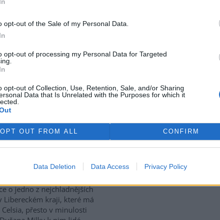
In
use: 5
o opt-out of the Sale of my Personal Data.
tický přístav v rumunském
In
 Corabia, které leží na břehu
e, je opuštěný. Až na několik
to opt-out of processing my Personal Data for Targeted
ing.
 uvázlých v řasách. Hladina
In
je tak nízko, že plavidla už
ístavu vplouvat ani z něj
o opt-out of Collection, Use, Retention, Sale, and/or Sharing
ersonal Data that Is Unrelated with the Purposes for which it
lected.
Out
vají za tropických teplot
OPT OUT FROM ALL
CONFIRM
vské dolomitové jeskyně na
Data Deletion
Data Access
Privacy Policy
sku zažívají za současných
rek
ckých teplot nečekaný nápor.
ice o jedno z nejchladnějších
v Libereckém kraji, které má
 Celsia, přesto v minulosti