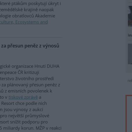
které ptákům poskytují úkryt i
 zemědělské krajině naopak
iologie obratlovců Akademie
culture, Ecosystems and
le
P za přesun peněz z výnosů
gické organizace Hnutí DUHA
enpeace ČR kritizují
terstvo životního prostředí
re
 za plánovaný přesun peněz z
ů z emisních povolenek k
to v
tiskové zprávě
a
 Resort chce podle nich
m jsou výnosy z aukcí
 pro největší průmyslové
sort snížit podporu pro
5 miliardy korun. MŽP v reakci