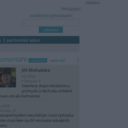
reklama
Přihlášení
rozšířené vyhledávání
a
partnerská sekce
komentáře
nejnovější
nejčtenější
Jiří Michalisko
6.8.2026
Diskuse: 2
Otevřený dopis ministerstvu
průmyslu a obchodu ohledně
nace odvalu Heřmanice
8.2026
Diskuse: 37
stupné bydlení nevyřeší jen nová výstavba.
sko musí lépe využít renovace stávajících
udov