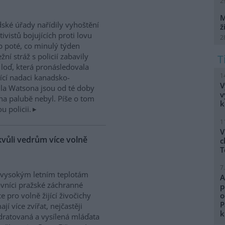
2
M
dské úřady nařídily vyhoštění
ž
tivistů bojujících proti lovu
2
b poté, co minulý týden
žní stráž s policií zabavily
h loď, která pronásledovala
1
řící nadaci kanadsko-
V
ula Watsona jsou od té doby
v
na palubě nebyl. Píše o tom
k
 policii.
1
V
kvůli vedrům více volně
c
T
7
 vysokým letním teplotám
A
vníci pražské záchranné
p
ce pro volně žijící živočichy
o
P
ají více zvířat, nejčastěji
k
ratovaná a vysílená mláďata