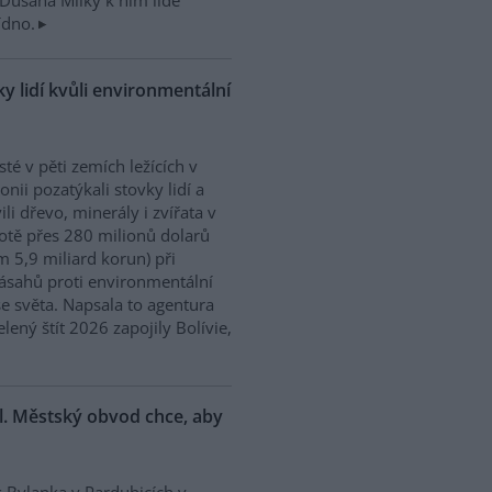
Dušana Milky k nim lidé
ídno.
y lidí kvůli environmentální
isté v pěti zemích ležících v
nii pozatýkali stovky lidí a
ili dřevo, minerály i zvířata v
tě přes 280 milionů dolarů
m 5,9 miliard korun) při
ásahů proti environmentální
e světa. Napsala to agentura
ený štít 2026 zapojily Bolívie,
l. Městský obvod chce, aby