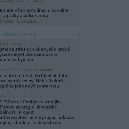
9.7.2026 | Zuzana Kučerová
yslete v horkých dnech na volně
ijící ptáky a další zvířata
8.7.2026 | Karel Makoň
tiskové zprávy
4. května 2026 |
ýměna střešních oken jako krok k
yšší energetické účinnosti a
omfortu bydlení
1. května 2026 |
Vrchlabí do toho!
rchlabí do toho!: Vrchlabí do toho!
hce vyhrát volby. Nabízí Lukáše
eplého jako nového starostu
. května 2026 |
ASITIS s.r.o.
SITIS s.r.o.: Podřipsko zahájilo
řípravu strategie klimatické
dolnosti. Projekt
athways2Resilience propojil adaptaci
rajiny s budoucími investicemi.