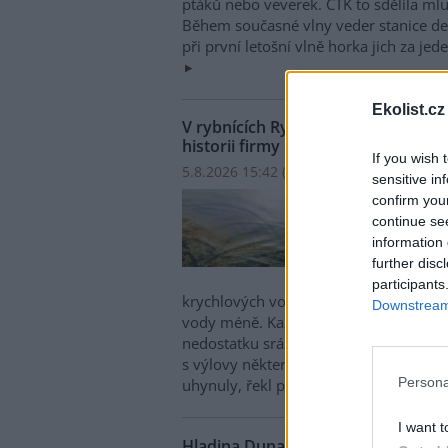
ptáků nebo veverek. ČTK to sdělila mlu
Během současné vlny veder stanice den
při první letošní vlně horka jich za jed
Ekolist.cz
V rybnících Rybářství Třeboň vyschl
historii firmy
If you wish 
5.8.2026 15:42 (
ČTK
)
sensitive in
V ryb
confirm you
hospo
continue se
ploch
information 
Opro
further disc
obje
participants
krychlových vody je v rybnících o 28 
Downstream 
vody méně. Každý týden se kvůli ext
nedostatku srážek odpaří další 2,5 proc
s výlovy některých rybníků předčasně,
Persona
uhynuly, řekl provozní ředitel Rybářst
I want t
Hladina Dunaje je na rekordním min