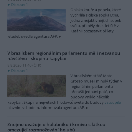
Diskuse: 1
Oblaka kouře a popela, které
vychrlila sicilská sopka Etna,
jedna z nejaktivnějších sopek
světa, přiměly dnes letiště v
Katánii pozastavit přílety
letadel, uvedla agentura AFP.
V brazilském regionálním parlamentu měli nezvanou
návštěvu - skupinu kapybar
8.8.2026 11:40 (
ČTK
)
Diskuse: 1
V brazilském státě Mato
Grosso museli minulý týden v
regionálním parlamentu
přerušit jednání poté, co
budovy vniklo několik
kapybar. Skupina největších hlodavců světa do budovy
vstoupila
hlavním vchodem, informovala agentura AP.
Znojmo uvažuje o holubníku i krmivu s látkou
omezující rozmnožování holubů