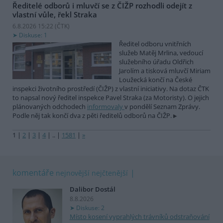
Ředitelé odborů i mluvčí se z ČIŽP rozhodli odejít z
vlastní vůle, řekl Straka
6.8.2026 15:22 (
ČTK
)
Diskuse: 1
Ředitel odboru vnitřních
služeb Matěj Mrlina, vedoucí
služebního úřadu Oldřich
Jarolím a tisková mluvčí Miriam
Loužecká končí na České
inspekci životního prostředí (ČIŽP) z vlastní iniciativy. Na dotaz ČTK
to napsal nový ředitel inspekce Pavel Straka (za Motoristy). O jejich
plánovaných odchodech
informovaly
v pondělí Seznam Zprávy.
Podle něj tak končí dva z pěti ředitelů odborů na ČIŽP.
1
|
2
|
3
|
4
|
..
|
1581
|
»
komentáře
nejnovější
nejčtenější
Dalibor Dostál
8.8.2026
Diskuse: 2
Místo kosení vyprahlých trávníků odstraňování