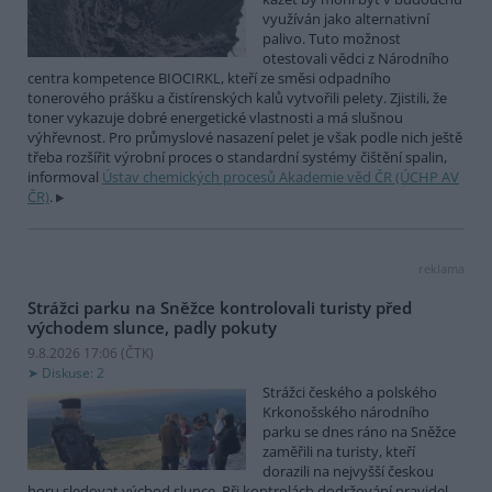
využíván jako alternativní
palivo. Tuto možnost
otestovali vědci z Národního
centra kompetence BIOCIRKL, kteří ze směsi odpadního
tonerového prášku a čistírenských kalů vytvořili pelety. Zjistili, že
toner vykazuje dobré energetické vlastnosti a má slušnou
výhřevnost. Pro průmyslové nasazení pelet je však podle nich ještě
třeba rozšířit výrobní proces o standardní systémy čištění spalin,
informoval
Ústav chemických procesů Akademie věd ČR (ÚCHP AV
ČR)
.
reklama
Strážci parku na Sněžce kontrolovali turisty před
východem slunce, padly pokuty
9.8.2026 17:06 (
ČTK
)
Diskuse: 2
Strážci českého a polského
Krkonošského národního
parku se dnes ráno na Sněžce
zaměřili na turisty, kteří
dorazili na nejvyšší českou
horu sledovat východ slunce. Při kontrolách dodržování pravidel