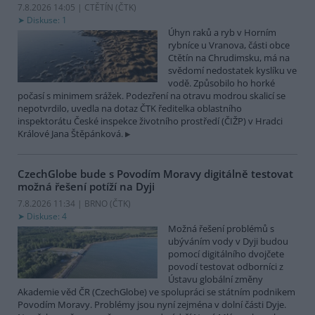
7.8.2026 14:05 | CTĚTÍN (
ČTK
)
Diskuse: 1
Úhyn raků a ryb v Horním
rybníce u Vranova, části obce
Ctětín na Chrudimsku, má na
svědomí nedostatek kyslíku ve
vodě. Způsobilo ho horké
počasí s minimem srážek. Podezření na otravu modrou skalicí se
nepotvrdilo, uvedla na dotaz ČTK ředitelka oblastního
inspektorátu České inspekce životního prostředí (ČIŽP) v Hradci
Králové Jana Štěpánková.
CzechGlobe bude s Povodím Moravy digitálně testovat
možná řešení potíží na Dyji
7.8.2026 11:34 | BRNO (
ČTK
)
Diskuse: 4
Možná řešení problémů s
ubýváním vody v Dyji budou
pomocí digitálního dvojčete
povodí testovat odborníci z
Ústavu globální změny
Akademie věd ČR (CzechGlobe) ve spolupráci se státním podnikem
Povodím Moravy. Problémy jsou nyní zejména v dolní části Dyje.