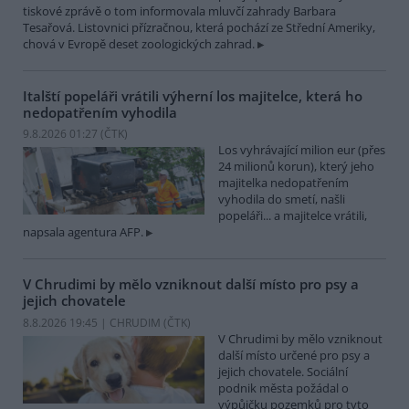
tiskové zprávě o tom informovala mluvčí zahrady Barbara
Tesařová. Listovnici přízračnou, která pochází ze Střední Ameriky,
chová v Evropě deset zoologických zahrad.
Italští popeláři vrátili výherní los majitelce, která ho
nedopatřením vyhodila
9.8.2026 01:27 (
ČTK
)
Los vyhrávající milion eur (přes
24 milionů korun), který jeho
majitelka nedopatřením
vyhodila do smetí, našli
popeláři... a majitelce vrátili,
napsala agentura AFP.
V Chrudimi by mělo vzniknout další místo pro psy a
jejich chovatele
8.8.2026 19:45 | CHRUDIM (
ČTK
)
V Chrudimi by mělo vzniknout
další místo určené pro psy a
jejich chovatele. Sociální
podnik města požádal o
výpůjčku pozemků pro tyto