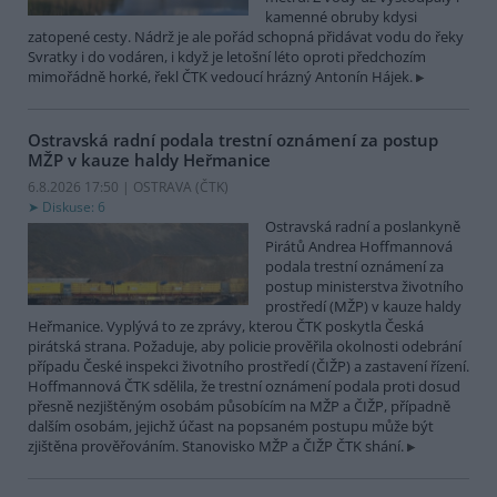
kamenné obruby kdysi
zatopené cesty. Nádrž je ale pořád schopná přidávat vodu do řeky
Svratky i do vodáren, i když je letošní léto oproti předchozím
mimořádně horké, řekl ČTK vedoucí hrázný Antonín Hájek.
Ostravská radní podala trestní oznámení za postup
MŽP v kauze haldy Heřmanice
6.8.2026 17:50 | OSTRAVA (
ČTK
)
Diskuse: 6
Ostravská radní a poslankyně
Pirátů Andrea Hoffmannová
podala trestní oznámení za
postup ministerstva životního
prostředí (MŽP) v kauze haldy
Heřmanice. Vyplývá to ze zprávy, kterou ČTK poskytla Česká
pirátská strana. Požaduje, aby policie prověřila okolnosti odebrání
případu České inspekci životního prostředí (ČIŽP) a zastavení řízení.
Hoffmannová ČTK sdělila, že trestní oznámení podala proti dosud
přesně nezjištěným osobám působícím na MŽP a ČIŽP, případně
dalším osobám, jejichž účast na popsaném postupu může být
zjištěna prověřováním. Stanovisko MŽP a ČIŽP ČTK shání.