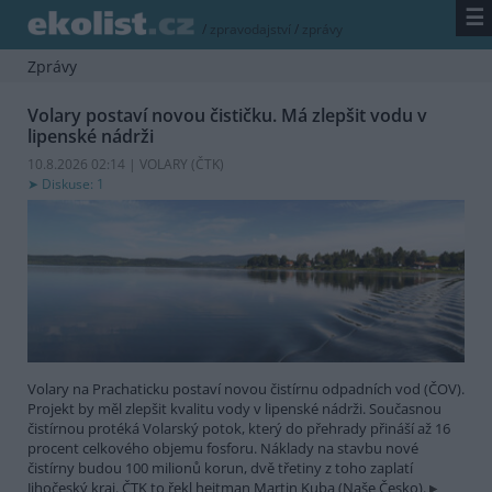
☰
/
zpravodajství
/
zprávy
Zprávy
Volary postaví novou čističku. Má zlepšit vodu v
lipenské nádrži
10.8.2026 02:14 | VOLARY (
ČTK
)
Diskuse: 1
Volary na Prachaticku postaví novou čistírnu odpadních vod (ČOV).
Projekt by měl zlepšit kvalitu vody v lipenské nádrži. Současnou
čistírnou protéká Volarský potok, který do přehrady přináší až 16
procent celkového objemu fosforu. Náklady na stavbu nové
čistírny budou 100 milionů korun, dvě třetiny z toho zaplatí
Jihočeský kraj. ČTK to řekl hejtman Martin Kuba (Naše Česko).