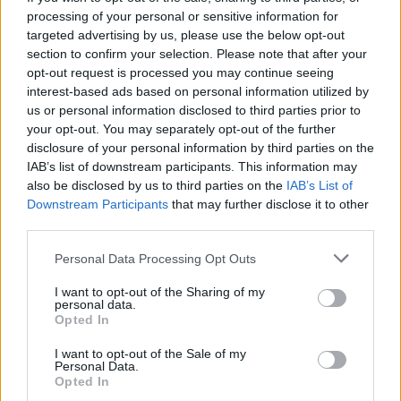
processing of your personal or sensitive information for
targeted advertising by us, please use the below opt-out
V Hranické propasti na Přerovsku zemřel při
section to confirm your selection. Please note that after your
průzkumném ponoru potápěč
opt-out request is processed you may continue seeing
8.8.2026 09:58 | HRANICE (
ČTK
)
interest-based ads based on personal information utilized by
Diskuse: 1
us or personal information disclosed to third parties prior to
V Hranické propasti, nejhlubší
zatopené jeskyni na světě,
your opt-out. You may separately opt-out of the further
zemřel potápěč. Tragická
disclosure of your personal information by third parties on the
událost se stala ve středu při
IAB’s list of downstream participants. This information may
průzkumném ponoru,
also be disclosed by us to third parties on the
IAB’s List of
informovala na sociální
síti
Speleologická záchranná služba. Tělo
Downstream Participants
that may further disclose it to other
bylo vyzvednuto z hloubky 186 metrů. Na případ upozornil
server
third parties.
Novinky.cz. Policie případ vyšetřuje pro trestný čin usmrcení z
nedbalosti, řekla ČTK policejní mluvčí Miluše Zajícová. Muž, hasič z
Kladna, se měl původně potopit do hloubky 40 metrů, zjistila ČTK.
Personal Data Processing Opt Outs
I want to opt-out of the Sharing of my
personal data.
Opted In
Prodej hybridních vozů se do konce července zvýšil o
16 procent na 43 653 vozů
I want to opt-out of the Sale of my
8.8.2026 01:18 (
ČTK
)
Personal Data.
Prodej nových aut s hybridním
Opted In
pohonem od ledna do konce