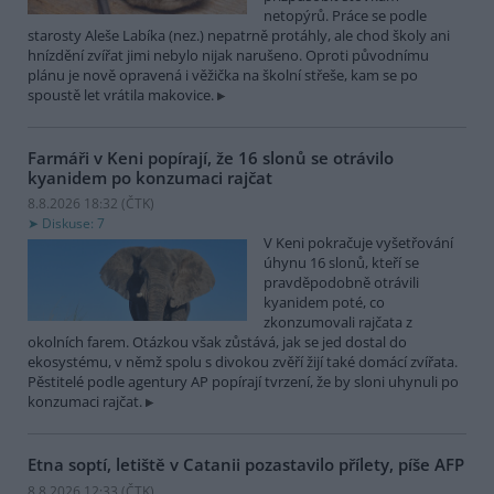
netopýrů. Práce se podle
starosty Aleše Labíka (nez.) nepatrně protáhly, ale chod školy ani
hnízdění zvířat jimi nebylo nijak narušeno. Oproti původnímu
plánu je nově opravená i věžička na školní střeše, kam se po
spoustě let vrátila makovice.
Farmáři v Keni popírají, že 16 slonů se otrávilo
kyanidem po konzumaci rajčat
8.8.2026 18:32 (
ČTK
)
Diskuse: 7
V Keni pokračuje vyšetřování
úhynu 16 slonů, kteří se
pravděpodobně otrávili
kyanidem poté, co
zkonzumovali rajčata z
okolních farem. Otázkou však zůstává, jak se jed dostal do
ekosystému, v němž spolu s divokou zvěří žijí také domácí zvířata.
Pěstitelé podle agentury AP popírají tvrzení, že by sloni uhynuli po
konzumaci rajčat.
Etna soptí, letiště v Catanii pozastavilo přílety, píše AFP
8.8.2026 12:33 (
ČTK
)