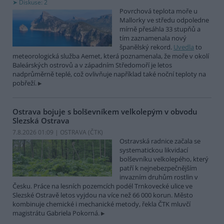
Diskuse: 2
Povrchová teplota moře u
Mallorky ve středu odpoledne
mírně přesáhla 33 stupňů a
tím zaznamenala nový
španělský rekord.
Uvedla
to
meteorologická služba Aemet, která poznamenala, že moře v okolí
Baleárských ostrovů a v západním Středomoří je letos
nadprůměrně teplé, což ovlivňuje například také noční teploty na
pobřeží.
Ostrava bojuje s bolševníkem velkolepým v obvodu
Slezská Ostrava
7.8.2026 01:09 | OSTRAVA (
ČTK
)
Ostravská radnice začala se
systematickou likvidací
bolševníku velkolepého, který
patří k nejnebezpečnějším
invazním druhům rostlin v
Česku. Práce na lesních pozemcích podél Trnkovecké ulice ve
Slezské Ostravě letos vyjdou na více než 66 000 korun. Město
kombinuje chemické i mechanické metody, řekla ČTK mluvčí
magistrátu Gabriela Pokorná.