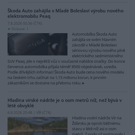
Škoda Auto zahájila v Mladé Boleslavi výrobu nového
elektromobilu Peaq
7.8.2026 00:36 (
ČTK
)
Diskuse: 1
Automobilka Škoda Auto
zahájila ve svém hlavním
závodě v Mladé Boleslavi
sériovou výrobu nového plně
elektrického sedmimístného
SUV Peaq. Jde o největší vůz v současné nabídce značky. Do konce
července automobilka přijala téměř 8500 objednávek, uvedla.
Podle dřívějších informací Škoda Auto bude cena nového modelu
na českém trhu začínat na 1,15 milionu korun, k prvním
zákazníkům se dostane na přelomu roku.
Hladina vírské nádrže je o osm metrů níž, než bývá v
létě obvyklé
6.8.2026 20:48 | VÍR (
ČTK
)
Hladina vodní nádrže Vír na
Žďársku je oproti běžnému
stavu v létě níž asi o osm
metrů. Z vody už vystoupaly i