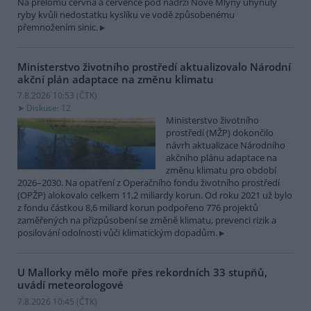
Na přelomu června a července pod nádrží Nové Mlýny uhynuly
ryby kvůli nedostatku kyslíku ve vodě způsobenému
přemnožením sinic.
Ministerstvo životního prostředí aktualizovalo Národní
akční plán adaptace na změnu klimatu
7.8.2026 10:53 (
ČTK
)
Diskuse: 12
Ministerstvo životního
prostředí (MŽP) dokončilo
návrh aktualizace Národního
akčního plánu adaptace na
změnu klimatu pro období
2026–2030. Na opatření z Operačního fondu životního prostředí
(OPŽP) alokovalo celkem 11,2 miliardy korun. Od roku 2021 už bylo
z fondu částkou 8,6 miliard korun podpořeno 776 projektů
zaměřených na přizpůsobení se změně klimatu, prevenci rizik a
posilování odolnosti vůči klimatickým dopadům.
U Mallorky mělo moře přes rekordních 33 stupňů,
uvádí meteorologové
7.8.2026 10:45 (
ČTK
)