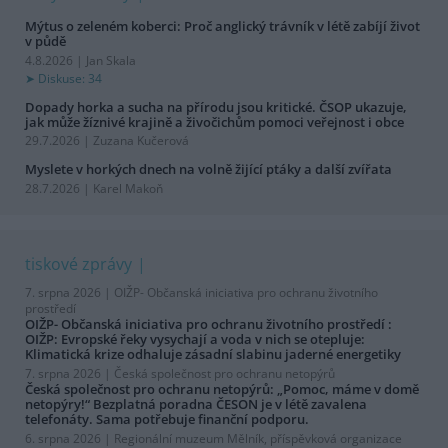
Mýtus o zeleném koberci: Proč anglický trávník v létě zabíjí život
v půdě
4.8.2026 | Jan Skala
Diskuse: 34
Dopady horka a sucha na přírodu jsou kritické. ČSOP ukazuje,
jak může žíznivé krajině a živočichům pomoci veřejnost i obce
29.7.2026 | Zuzana Kučerová
Myslete v horkých dnech na volně žijící ptáky a další zvířata
28.7.2026 | Karel Makoň
tiskové zprávy
7. srpna 2026 |
OIŽP- Občanská iniciativa pro ochranu životního
prostředí
OIŽP- Občanská iniciativa pro ochranu životního prostředí :
OIŽP: Evropské řeky vysychají a voda v nich se otepluje:
Klimatická krize odhaluje zásadní slabinu jaderné energetiky
7. srpna 2026 |
Česká společnost pro ochranu netopýrů
Česká společnost pro ochranu netopýrů: „Pomoc, máme v domě
netopýry!“ Bezplatná poradna ČESON je v létě zavalena
telefonáty. Sama potřebuje finanční podporu.
6. srpna 2026 |
Regionální muzeum Mělník, příspěvková organizace