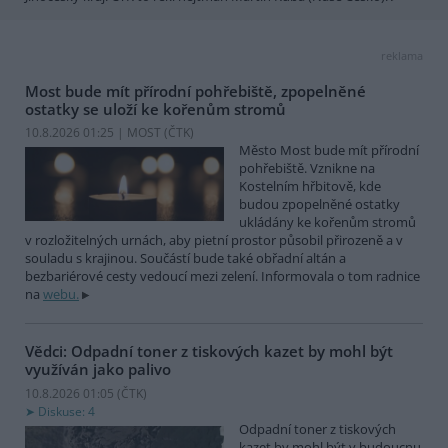
reklama
Most bude mít přírodní pohřebiště, zpopelněné
ostatky se uloží ke kořenům stromů
10.8.2026 01:25 | MOST (
ČTK
)
Město Most bude mít přírodní
pohřebiště. Vznikne na
Kostelním hřbitově, kde
budou zpopelněné ostatky
ukládány ke kořenům stromů
v rozložitelných urnách, aby pietní prostor působil přirozeně a v
souladu s krajinou. Součástí bude také obřadní altán a
bezbariérové cesty vedoucí mezi zelení. Informovala o tom radnice
na
webu.
Vědci: Odpadní toner z tiskových kazet by mohl být
využíván jako palivo
10.8.2026 01:05 (
ČTK
)
Diskuse: 4
Odpadní toner z tiskových
kazet by mohl být v budoucnu