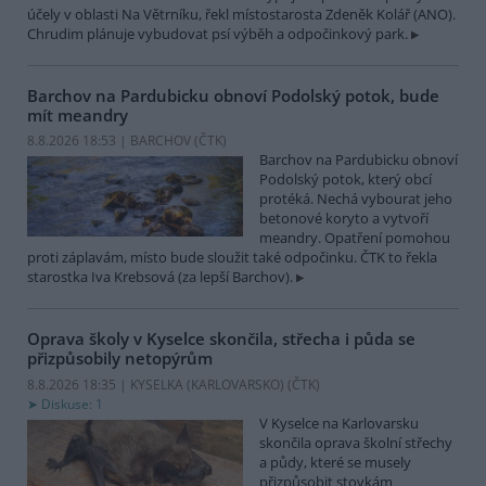
účely v oblasti Na Větrníku, řekl místostarosta Zdeněk Kolář (ANO).
Chrudim plánuje vybudovat psí výběh a odpočinkový park.
Barchov na Pardubicku obnoví Podolský potok, bude
mít meandry
8.8.2026 18:53 | BARCHOV (
ČTK
)
Barchov na Pardubicku obnoví
Podolský potok, který obcí
protéká. Nechá vybourat jeho
betonové koryto a vytvoří
meandry. Opatření pomohou
proti záplavám, místo bude sloužit také odpočinku. ČTK to řekla
starostka Iva Krebsová (za lepší Barchov).
Oprava školy v Kyselce skončila, střecha i půda se
přizpůsobily netopýrům
8.8.2026 18:35 | KYSELKA (KARLOVARSKO) (
ČTK
)
Diskuse: 1
V Kyselce na Karlovarsku
skončila oprava školní střechy
a půdy, které se musely
přizpůsobit stovkám