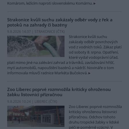
Komárom, ležícím naproti slovenskému Komárnu.
Strakonice kvůli suchu zakázaly odběr vody z řek a
potoků na zahrady či bazény
9.8.2026 14:37 | STRAKONICE (
ČTK
)
Strakonice kvůli suchu
zakázaly odběr povrchových
vod z vodních toků. Zákaz platí
od soboty 8. srpna. Opatření,
které vydal vodoprávní úřad,
platí mimo jiné na zalévání zahrad a trávníků, zavlažování hřišť,
mytí automobilů, napouštění bazénů a nádrží. Novináře o tom
informovala mluvčí radnice Markéta Bučoková.
Zoo Liberec poprvé rozmnožila kriticky ohroženou
žabku listovnici přízračnou
9.8.2026 10:24 | LIBEREC (
ČTK
)
Zoo Liberec poprvé rozmnožila
kriticky ohroženou listovnici
přízračnou. Odchov tohoto
druhu tropické žabky v lidské
péči je poměrně vzácný. V