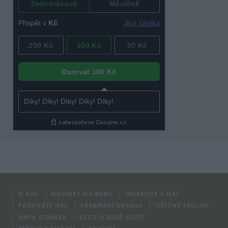
O NÁS
NOVINKY NA WEBU
INZERUJTE U NÁS
PODPOŘTE NÁS
PŘEBÍRÁNÍ OBSAHU
TIŠTĚNÝ EKOLIST
MAPA STRÁNEK
DEJTE O SOBĚ VĚDĚT