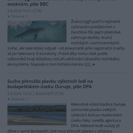
oceánům, píše BBC
9.8.2026 16:41 (
ČTK
)
Diskuse: 1
Žraloci tygří patří k nejméně
vybíravým predátorům v
živočišné říši. Jejich jídelníček
zahrnuje desítky druhů
mořských i suchozemských
zvířat, ale také lidský odpad - od pneumatik přes registrační značky
až po televizory či kondomy. Právě díky tomu však podle
odborníků hrají důležitou roli při udržování zdravého mořského
ekosystému. Napsala o tom britská stanice
BBC
.
Sucho přerušilo plavbu výletních lodí na
budapešťském úseku Dunaje, píše DPA
9.8.2026 16:33 | BUDAPEŠŤ (
ČTK
)
Diskuse: 1
Rekordně nízká hladina Dunaje
ochromila plavbu velkých
výletních lodí po maďarském
úseku řeky, uvedla agentura
DPA. Některé lodě uvázly již
dříve v samé Budapešti, jiné musí přerušit plavbu v přístavu