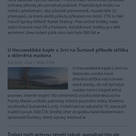
ochrany přírody jim pomáhali policisté. Přestože byli strážci na
místě s předstihem, aby působili preventivně, museli řešit 23
přestupků, za které uložili pokutu příkazem na místě. ČTK to řekl
mluvčí Správy KRNAP Radek Drahný. Přes vrchol Sněžky vede
státní hranice mezi ČR a Polskem. Návštěvnost Sněžky je v létě
extrémní. Dnes kolem páté ráno tam bylo 500 lidí.
U Hauswaldské kaple u Srní na Šumavě přibude stříška
a skleněná madona
9.8.2026 16:42 | SRNÍ (
ČTK
)
U Hauswaldské kaple u Srní na
Klatovsku vzniká nová
dřevěná stříška nad ruinami
staré stavby, do níž byl kdysi
sveden tamní údajně léčivý
pramen. Interiér doplní 160 centimetrů vysoká skleněná socha
Panny Marie Lurdské, patronky tohoto poutního místa, kterému
se přezdívá šumavské Lurdy. Požehnání se uskuteční 15. srpna při
tradiční pouti, řekl ČTK Ondřej Uher ze spolku Karel Klostermann -
spisovatel Šumavy, který úpravy inicioval.
Žraloci tygří sežerou téměř cokoli, pomáhají tím ale