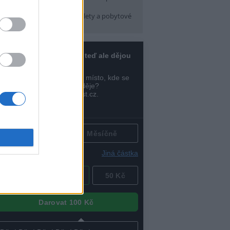
pátek) 16:30
arma CityCamp
(Tábory, výlety a pobytové
kce, Praha 10 )