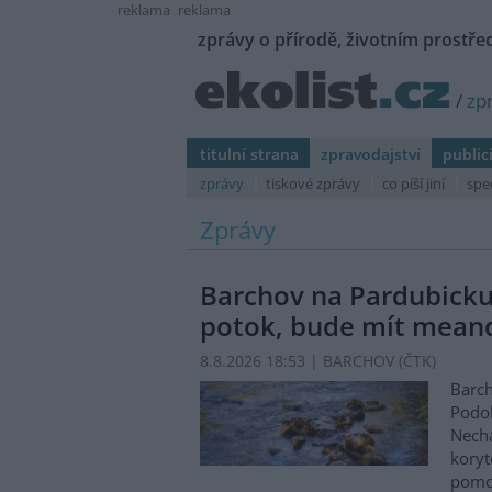
reklama
reklama
zprávy o přírodě, životním prostřed
/
zp
titulní strana
zpravodajství
public
zprávy
tiskové zprávy
co píší jiní
spe
Zprávy
Barchov na Pardubicku
potok, bude mít mean
8.8.2026 18:53 | BARCHOV (
ČTK
)
Barch
Podol
Nechá
koryt
pomo