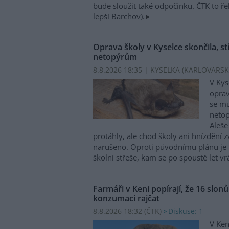
bude sloužit také odpočinku. ČTK to ře
lepší Barchov).
Oprava školy v Kyselce skončila, st
netopýrům
8.8.2026 18:35 | KYSELKA (KARLOVARSK
V Kys
oprav
se mu
netop
Aleše
protáhly, ale chod školy ani hnízdění zv
narušeno. Oproti původnímu plánu je 
školní střeše, kam se po spoustě let vr
Farmáři v Keni popírají, že 16 slon
konzumaci rajčat
8.8.2026 18:32 (
ČTK
)
Diskuse: 1
V Ken