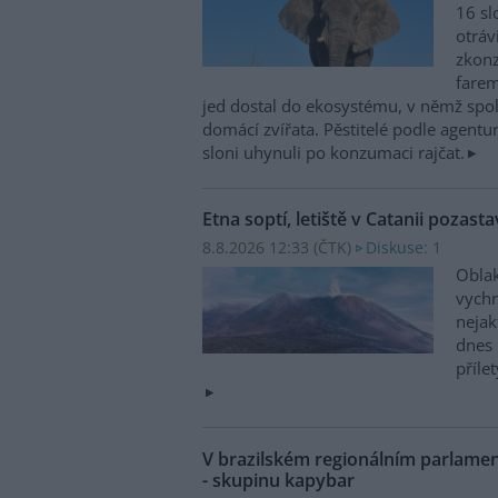
16 sl
otráv
zkonz
farem
jed dostal do ekosystému, v němž spolu
domácí zvířata. Pěstitelé podle agentur
sloni uhynuli po konzumaci rajčat.
Etna soptí, letiště v Catanii pozasta
8.8.2026 12:33 (
ČTK
)
Diskuse: 1
Oblak
vychr
nejak
dnes 
příle
V brazilském regionálním parlame
- skupinu kapybar