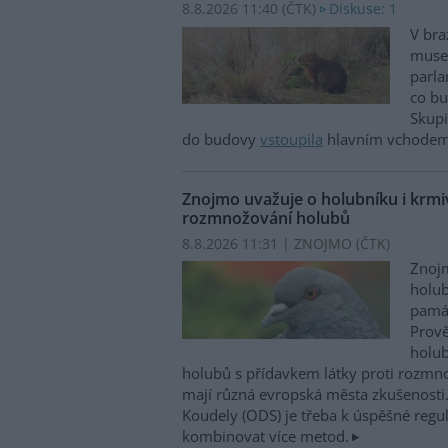
8.8.2026 11:40 (
ČTK
)
Diskuse: 1
V bra
musel
parla
co bu
Skupi
do budovy
vstoupila
hlavním vchodem,
Znojmo uvažuje o holubníku i krmiv
rozmnožování holubů
8.8.2026 11:31 | ZNOJMO (
ČTK
)
Znojm
holub
památ
Prově
holub
holubů s přídavkem látky proti rozm
mají různá evropská města zkušenosti.
Koudely (ODS) je třeba k úspěšné regu
kombinovat více metod.