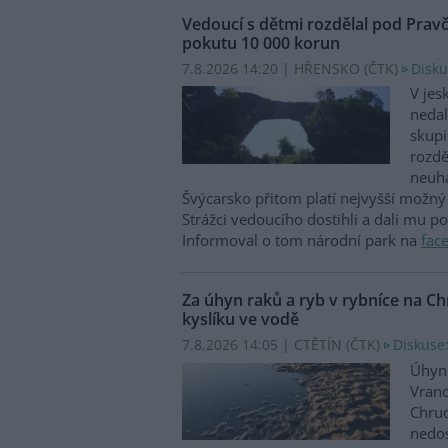
Vedoucí s dětmi rozdělal pod Prav
pokutu 10 000 korun
7.8.2026 14:20 | HŘENSKO (
ČTK
)
Disku
V jes
nedal
skupi
rozdě
neuha
Švýcarsko přitom platí nejvyšší možný 
Strážci vedoucího dostihli a dali mu p
Informoval o tom národní park na
fac
Za úhyn raků a ryb v rybníce na 
kyslíku ve vodě
7.8.2026 14:05 | CTĚTÍN (
ČTK
)
Diskuse:
Úhyn 
Vrano
Chru
nedos