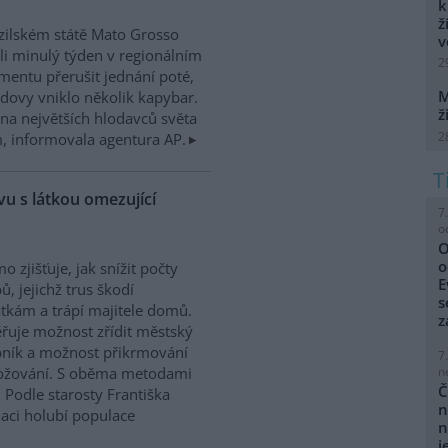
k
ž
zilském státě Mato Grosso
v
i minulý týden v regionálním
2
mentu přerušit jednání poté,
M
dovy vniklo několik kapybar.
ž
na největších hlodavců světa
2
 informovala agentura AP.
u s látkou omezující
7
o
O
o
o zjišťuje, jak snížit počty
E
ů, jejichž trus škodí
s
kám a trápí majitele domů.
z
řuje možnost zřídit městský
ník a možnost přikrmování
7
n
nožování. S oběma metodami
Č
 Podle starosty Františka
n
laci holubí populace
n
j