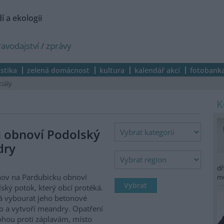
í a ekologii
ravodajství
/
zprávy
istika
zelená domácnost
kultura
kalendář akcí
fotobank
ciály
 obnoví Podolský
dry
dř
ov na Pardubicku obnoví
m
ský potok, který obcí protéká.
 vybourat jeho betonové
o a vytvoří meandry. Opatření
hou proti záplavám, místo