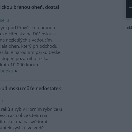
čickou bránou oheň, dostal
se: 3
kyni pod Pravčickou bránou
rek
eko Hřenska na Děčínsku si
na nezletilých s vedoucím
lala oheň, který při odchodu
sila. V národním parku České
stupeň požárního rizika.
okutu 10 000 korun.
ebooku.
Chrudimsku může nedostatek
 1
raků a ryb v Horním rybníce u
va, části obce Ctětín na
dimsku, má na svědomí
tatek kyslíku ve vodě.