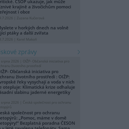
ritické. ČSOP ukazuje, jak může
íznivé krajině a živočichům pomoci
eřejnost i obce
9.7.2026 | Zuzana Kučerová
yslete v horkých dnech na volně
ijící ptáky a další zvířata
8.7.2026 | Karel Makoň
tiskové zprávy
. srpna 2026 |
OIŽP- Občanská iniciativa pro
chranu životního prostředí
IŽP- Občanská iniciativa pro
chranu životního prostředí : OIŽP:
vropské řeky vysychají a voda v nich
e otepluje: Klimatická krize odhaluje
ásadní slabinu jaderné energetiky
. srpna 2026 |
Česká společnost pro ochranu
etopýrů
eská společnost pro ochranu
etopýrů: „Pomoc, máme v domě
etopýry!“ Bezplatná poradna ČESON
e v létě zavalena telefonáty. Sama