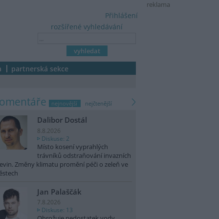
reklama
Přihlášení
rozšířené vyhledávání
a
partnerská sekce
komentáře
nejnovější
nejčtenější
Dalibor Dostál
8.8.2026
Diskuse: 2
Místo kosení vyprahlých
trávníků odstraňování invazních
evin. Změny klimatu promění péči o zeleň ve
ěstech
Jan Palaščák
7.8.2026
Diskuse: 13
Ohrožuje nedostatek vody