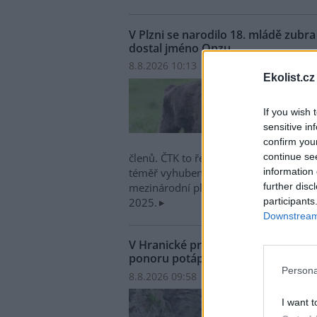
V Plzni se narodilo 18. mládě zub
dostal jméno Onzu
8.8.2026 10:13 | PLZEŇ (
ČTK
)
Ekolist.cz
V plz
narod
If you wish 
evrop
sensitive in
zoo z
confirm you
jméno
continue se
členů. ČTK to řekl mluvčí zahrady Mar
information 
téměř vyhubený druh největšího savce 
further disc
mezinárodní plemenná kniha a nedávn
participants
2025.
Downstream 
V Hranické propasti na Přerovsku
ponoru potápěč
Persona
8.8.2026 09:58 | HRANICE (
ČTK
)
Diskus
V Hra
I want t
zatop