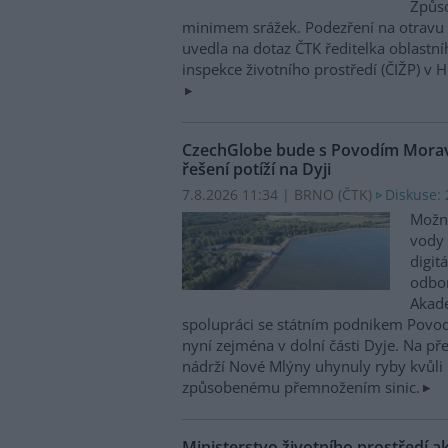
Způso
minimem srážek. Podezření na otravu 
uvedla na dotaz ČTK ředitelka oblastn
inspekce životního prostředí (ČIŽP) v 
CzechGlobe bude s Povodím Moravy
řešení potíží na Dyji
7.8.2026 11:34 | BRNO (
ČTK
)
Diskuse: 
Možn
vody 
digit
odbor
Akade
spolupráci se státním podnikem Povo
nyní zejména v dolní části Dyje. Na p
nádrží Nové Mlýny uhynuly ryby kvůli 
způsobenému přemnožením sinic.
Ministerstvo životního prostředí a