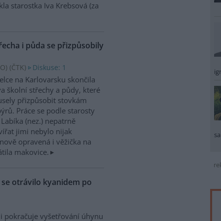
kla starostka Iva Krebsová (za
řecha i půda se přizpůsobily
O) (
ČTK
)
Diskuse: 1
ig
elce na Karlovarsku skončila
a školní střechy a půdy, které
sely přizpůsobit stovkám
ýrů. Práce se podle starosty
 Labíka (nez.) nepatrně
ířat jimi nebylo nijak
sa
nově opravená i věžička na
átila makovice.
re
ů se otrávilo kyanidem po
i pokračuje vyšetřování úhynu