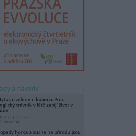
rady a návody
ýtus o zeleném koberci: Proč
nglický trávník v létě zabíjí život v
ůdě
.8.2026 | Jan Skala
Diskuse: 34
opady horka a sucha na přírodu jsou