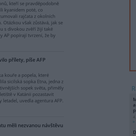
onů, kteří se pravděpodobně
ili kyanidem poté, co
umovali rajčata z okolních
. Otázkou však zůstává, jak se
 s divokou zvěří žijí také
y AP popírají tvrzení, že by
vilo přílety, píše AFP
a kouře a popela, které
lila sicilská sopka Etna, jedna z
tivnějších sopek světa, přiměly
letiště v Katánii pozastavit
M
ty letadel, uvedla agentura AFP.
a
p
4
ntu měli nezvanou návštěvu
D