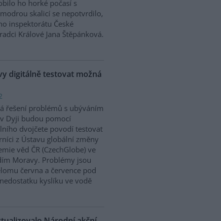
bilo ho horké počasí s
modrou skalicí se nepotvrdilo,
ího inspektorátu České
Hradci Králové Jana Štěpánková.
 digitálně testovat možná
2
á řešení problémů s ubýváním
v Dyji budou pomocí
álního dvojčete povodí testovat
níci z Ústavu globální změny
mie věd ČR (CzechGlobe) ve
dím Moravy. Problémy jsou
řelomu června a července pod
nedostatku kyslíku ve vodě
ktualizovalo Národní akční