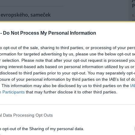
p
ra evropského, sameček
6
p
R
p
 -
Do Not Process My Personal Information
eňské zoologické zahradě se
l
ilo 18. mládě zubra
to opt-out of the sale, sharing to third parties, or processing of your per
ského od roku 1997, kdy tato
formation for targeted advertising by us, please use the below opt-out s
ubry chová. Sameček dostal
r selection. Please note that after your opt-out request is processed y
 Onzu. Stádo má teď pět
eing interest-based ads based on personal information utilized by us or
tin Vobruba. Pro tento nedávno
1
disclosed to third parties prior to your opt-out. You may separately opt-
Evropy je vedena nejstarší
(
losure of your personal information by third parties on the IAB’s list of
o byla vydána nová za rok
H
. This information may also be disclosed by us to third parties on the
IA
p
Participants
that may further disclose it to other third parties.
a
1
 zemřel při průzkumném
(
P
l Data Processing Opt Outs
e: 1
le
)
nické propasti, nejhlubší
o opt-out of the Sharing of my personal data.
ené jeskyni na světě, zemřel
1