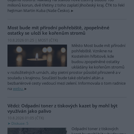
milionů korun, dvě třetiny z toho zaplatí Jihočeský kraj. ČTK to řekl
hejtman Martin Kuba (Naše Česko).
Most bude mít přírodní pohřebiště, zpopelněné
ostatky se uloží ke kořenům stromů
10.8.2026 01:25 | MOST (
ČTK
)
Město Most bude mít přírodní
pohřebiště. Vznikne na
Kostelním hřbitově, kde
budou zpopelněné ostatky
ukládány ke kořenům stromů
v rozložitelných urnách, aby pietní prostor působil přirozeně a v
souladu s krajinou. Součástí bude také obřadní altán a
bezbariérové cesty vedoucí mezi zelení. Informovala o tom radnice
na
webu.
Vědci: Odpadní toner z tiskových kazet by mohl být
využíván jako palivo
10.8.2026 01:05 (
ČTK
)
Diskuse: 5
Odpadní toner z tiskových