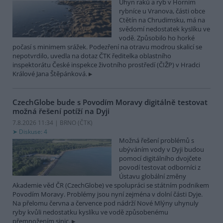
Úhyn raků a ryb v Horním
rybníce u Vranova, části obce
Ctětín na Chrudimsku, má na
svědomí nedostatek kyslíku ve
vodě. Způsobilo ho horké
počasí s minimem srážek. Podezření na otravu modrou skalicí se
nepotvrdilo, uvedla na dotaz ČTK ředitelka oblastního
inspektorátu České inspekce životního prostředí (ČIŽP) v Hradci
Králové Jana Štěpánková.
CzechGlobe bude s Povodím Moravy digitálně testovat
možná řešení potíží na Dyji
7.8.2026 11:34 | BRNO (
ČTK
)
Diskuse: 4
Možná řešení problémů s
ubýváním vody v Dyji budou
pomocí digitálního dvojčete
povodí testovat odborníci z
Ústavu globální změny
Akademie věd ČR (CzechGlobe) ve spolupráci se státním podnikem
Povodím Moravy. Problémy jsou nyní zejména v dolní části Dyje.
Na přelomu června a července pod nádrží Nové Mlýny uhynuly
ryby kvůli nedostatku kyslíku ve vodě způsobenému
přemnožením sinic.