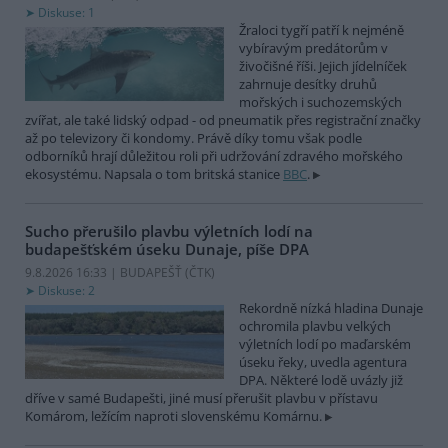
Diskuse: 1
Žraloci tygří patří k nejméně
vybíravým predátorům v
živočišné říši. Jejich jídelníček
zahrnuje desítky druhů
mořských i suchozemských
zvířat, ale také lidský odpad - od pneumatik přes registrační značky
až po televizory či kondomy. Právě díky tomu však podle
odborníků hrají důležitou roli při udržování zdravého mořského
ekosystému. Napsala o tom britská stanice
BBC
.
Sucho přerušilo plavbu výletních lodí na
budapešťském úseku Dunaje, píše DPA
9.8.2026 16:33 | BUDAPEŠŤ (
ČTK
)
Diskuse: 2
Rekordně nízká hladina Dunaje
ochromila plavbu velkých
výletních lodí po maďarském
úseku řeky, uvedla agentura
DPA. Některé lodě uvázly již
dříve v samé Budapešti, jiné musí přerušit plavbu v přístavu
Komárom, ležícím naproti slovenskému Komárnu.