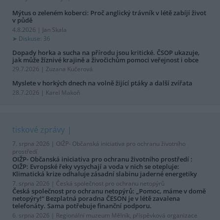
Mýtus o zeleném koberci: Proč anglický trávník v létě zabíjí život
v půdě
4.8.2026 | Jan Skala
Diskuse: 36
Dopady horka a sucha na přírodu jsou kritické. ČSOP ukazuje,
jak může žíznivé krajině a živočichům pomoci veřejnost i obce
29.7.2026 | Zuzana Kučerová
Myslete v horkých dnech na volně žijící ptáky a další zvířata
28.7.2026 | Karel Makoň
tiskové zprávy
7. srpna 2026 |
OIŽP- Občanská iniciativa pro ochranu životního
prostředí
OIŽP- Občanská iniciativa pro ochranu životního prostředí :
OIŽP: Evropské řeky vysychají a voda v nich se otepluje:
Klimatická krize odhaluje zásadní slabinu jaderné energetiky
7. srpna 2026 |
Česká společnost pro ochranu netopýrů
Česká společnost pro ochranu netopýrů: „Pomoc, máme v domě
netopýry!“ Bezplatná poradna ČESON je v létě zavalena
telefonáty. Sama potřebuje finanční podporu.
6. srpna 2026 |
Regionální muzeum Mělník, příspěvková organizace