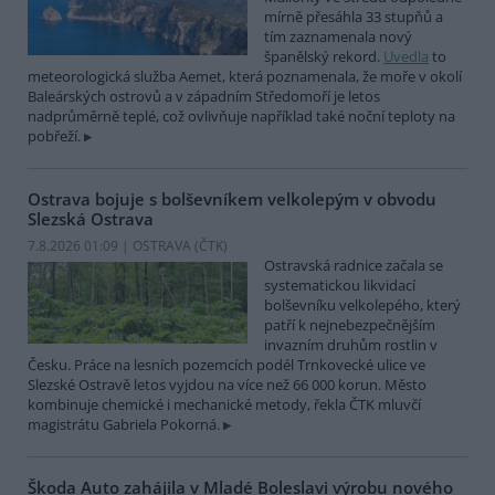
mírně přesáhla 33 stupňů a
tím zaznamenala nový
španělský rekord.
Uvedla
to
meteorologická služba Aemet, která poznamenala, že moře v okolí
Baleárských ostrovů a v západním Středomoří je letos
nadprůměrně teplé, což ovlivňuje například také noční teploty na
pobřeží.
Ostrava bojuje s bolševníkem velkolepým v obvodu
Slezská Ostrava
7.8.2026 01:09 | OSTRAVA (
ČTK
)
Ostravská radnice začala se
systematickou likvidací
bolševníku velkolepého, který
patří k nejnebezpečnějším
invazním druhům rostlin v
Česku. Práce na lesních pozemcích podél Trnkovecké ulice ve
Slezské Ostravě letos vyjdou na více než 66 000 korun. Město
kombinuje chemické i mechanické metody, řekla ČTK mluvčí
magistrátu Gabriela Pokorná.
Škoda Auto zahájila v Mladé Boleslavi výrobu nového