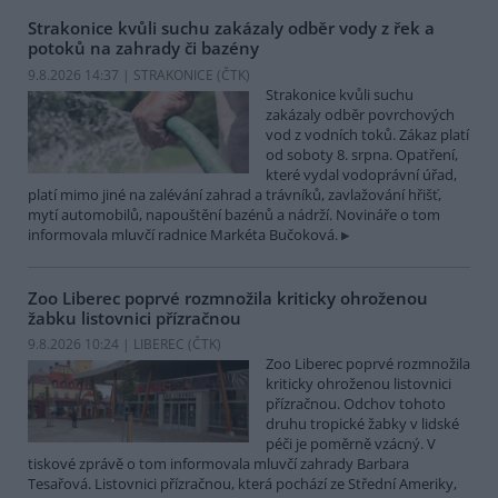
Strakonice kvůli suchu zakázaly odběr vody z řek a
potoků na zahrady či bazény
9.8.2026 14:37 | STRAKONICE (
ČTK
)
Strakonice kvůli suchu
zakázaly odběr povrchových
vod z vodních toků. Zákaz platí
od soboty 8. srpna. Opatření,
které vydal vodoprávní úřad,
platí mimo jiné na zalévání zahrad a trávníků, zavlažování hřišť,
mytí automobilů, napouštění bazénů a nádrží. Novináře o tom
informovala mluvčí radnice Markéta Bučoková.
Zoo Liberec poprvé rozmnožila kriticky ohroženou
žabku listovnici přízračnou
9.8.2026 10:24 | LIBEREC (
ČTK
)
Zoo Liberec poprvé rozmnožila
kriticky ohroženou listovnici
přízračnou. Odchov tohoto
druhu tropické žabky v lidské
péči je poměrně vzácný. V
tiskové zprávě o tom informovala mluvčí zahrady Barbara
Tesařová. Listovnici přízračnou, která pochází ze Střední Ameriky,