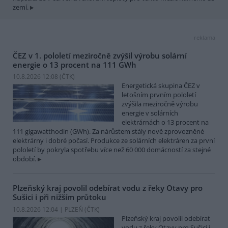
zemí.
reklama
ČEZ v 1. pololetí meziročně zvýšil výrobu solární
energie o 13 procent na 111 GWh
10.8.2026 12:08 (
ČTK
)
Energetická skupina ČEZ v
letošním prvním pololetí
zvýšila meziročně výrobu
energie v solárních
elektrárnách o 13 procent na
111 gigawatthodin (GWh). Za nárůstem stály nově zprovozněné
elektrárny i dobré počasí. Produkce ze solárních elektráren za první
pololetí by pokryla spotřebu více než 60 000 domácností za stejné
období.
Plzeňský kraj povolil odebírat vodu z řeky Otavy pro
Sušici i při nižším průtoku
10.8.2026 12:04 | PLZEŇ (
ČTK
)
Plzeňský kraj povolil odebírat
vodu z řeky Otavy pro Sušici i