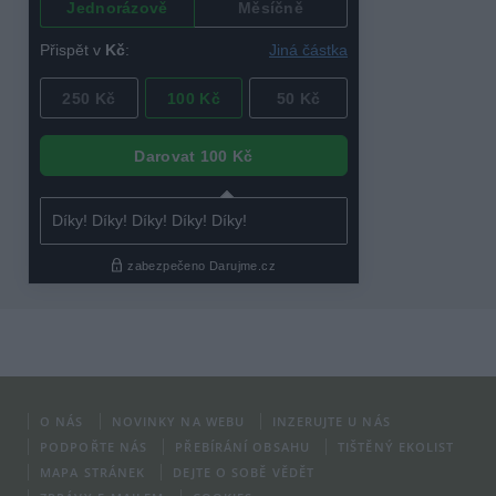
O NÁS
NOVINKY NA WEBU
INZERUJTE U NÁS
PODPOŘTE NÁS
PŘEBÍRÁNÍ OBSAHU
TIŠTĚNÝ EKOLIST
MAPA STRÁNEK
DEJTE O SOBĚ VĚDĚT