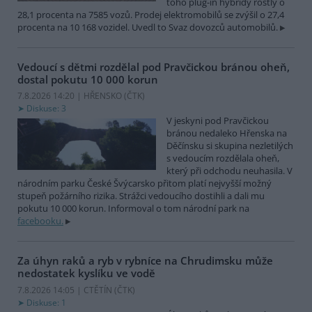
toho plug-in hybridy rostly o
28,1 procenta na 7585 vozů. Prodej elektromobilů se zvýšil o 27,4
procenta na 10 168 vozidel. Uvedl to Svaz dovozců automobilů.
Vedoucí s dětmi rozdělal pod Pravčickou bránou oheň,
dostal pokutu 10 000 korun
7.8.2026 14:20 | HŘENSKO (
ČTK
)
Diskuse: 3
V jeskyni pod Pravčickou
bránou nedaleko Hřenska na
Děčínsku si skupina nezletilých
s vedoucím rozdělala oheň,
který při odchodu neuhasila. V
národním parku České Švýcarsko přitom platí nejvyšší možný
stupeň požárního rizika. Strážci vedoucího dostihli a dali mu
pokutu 10 000 korun. Informoval o tom národní park na
facebooku.
Za úhyn raků a ryb v rybníce na Chrudimsku může
nedostatek kyslíku ve vodě
7.8.2026 14:05 | CTĚTÍN (
ČTK
)
Diskuse: 1