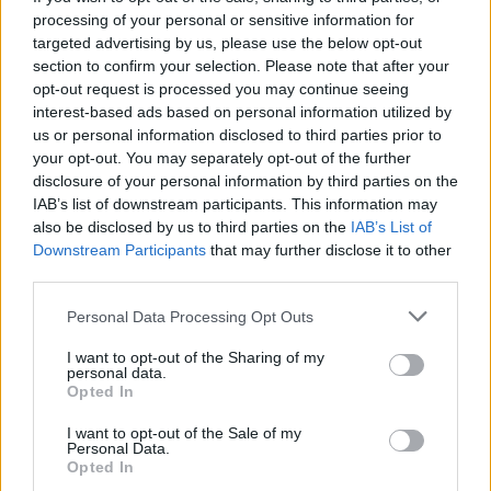
vychrlila sicilská sopka Etna,
processing of your personal or sensitive information for
jedna z nejaktivnějších sopek
targeted advertising by us, please use the below opt-out
světa, přiměly dnes letiště v
section to confirm your selection. Please note that after your
Katánii pozastavit přílety
letadel, uvedla agentura AFP.
opt-out request is processed you may continue seeing
interest-based ads based on personal information utilized by
us or personal information disclosed to third parties prior to
V brazilském regionálním parlamentu měli nezvanou
your opt-out. You may separately opt-out of the further
návštěvu - skupinu kapybar
disclosure of your personal information by third parties on the
8.8.2026 11:40 (
ČTK
)
IAB’s list of downstream participants. This information may
Diskuse: 1
also be disclosed by us to third parties on the
IAB’s List of
V brazilském státě Mato
Downstream Participants
that may further disclose it to other
Grosso museli minulý týden v
third parties.
regionálním parlamentu
přerušit jednání poté, co
budovy vniklo několik
Personal Data Processing Opt Outs
kapybar. Skupina největších hlodavců světa do budovy
vstoupila
hlavním vchodem, informovala agentura AP.
I want to opt-out of the Sharing of my
personal data.
Opted In
Znojmo uvažuje o holubníku i krmivu s látkou
I want to opt-out of the Sale of my
omezující rozmnožování holubů
Personal Data.
8.8.2026 11:31 | ZNOJMO (
ČTK
)
Opted In
Znojmo zjišťuje, jak snížit počty