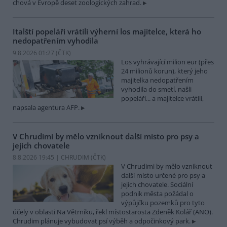
chová v Evropě deset zoologických zahrad.
Italští popeláři vrátili výherní los majitelce, která ho
nedopatřením vyhodila
9.8.2026 01:27 (
ČTK
)
Los vyhrávající milion eur (přes
24 milionů korun), který jeho
majitelka nedopatřením
vyhodila do smetí, našli
popeláři... a majitelce vrátili,
napsala agentura AFP.
V Chrudimi by mělo vzniknout další místo pro psy a
jejich chovatele
8.8.2026 19:45 | CHRUDIM (
ČTK
)
V Chrudimi by mělo vzniknout
další místo určené pro psy a
jejich chovatele. Sociální
podnik města požádal o
výpůjčku pozemků pro tyto
účely v oblasti Na Větrníku, řekl místostarosta Zdeněk Kolář (ANO).
Chrudim plánuje vybudovat psí výběh a odpočinkový park.