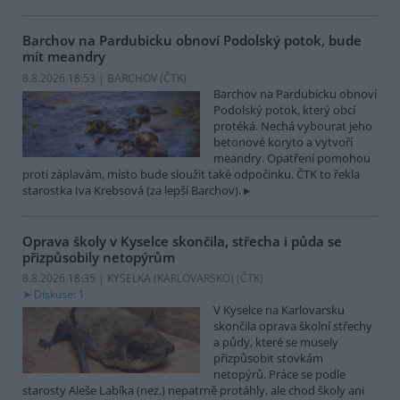
Barchov na Pardubicku obnoví Podolský potok, bude
mít meandry
8.8.2026 18:53 | BARCHOV (
ČTK
)
Barchov na Pardubicku obnoví
Podolský potok, který obcí
protéká. Nechá vybourat jeho
betonové koryto a vytvoří
meandry. Opatření pomohou
proti záplavám, místo bude sloužit také odpočinku. ČTK to řekla
starostka Iva Krebsová (za lepší Barchov).
Oprava školy v Kyselce skončila, střecha i půda se
přizpůsobily netopýrům
8.8.2026 18:35 | KYSELKA (KARLOVARSKO) (
ČTK
)
Diskuse: 1
V Kyselce na Karlovarsku
skončila oprava školní střechy
a půdy, které se musely
přizpůsobit stovkám
netopýrů. Práce se podle
starosty Aleše Labíka (nez.) nepatrně protáhly, ale chod školy ani