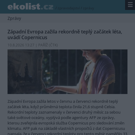
☰
/
zpravodajství
/
zprávy
Zprávy
Západní Evropa zažila rekordně teplý začátek léta,
uvádí Copernicus
10.8.2026 13:27 | PAŘÍŽ (
ČTK
)
Západní Evropa zažila letos v červnu a červenci rekordně teplý
začátek léta, když průměrná teplota činila 21,6 stupně Celsia.
Rekordní teploty zaznamenaly v červenci druhý měsíc za sebou
také světové oceány, vyplývá podle agentury AFP ze zprávy,
kterou zveřejnila evropská služba Copernicus pro sledování změn
klimatu. AFP pak na základě vlastních propočtů z dat Copernicusu
napsala, že v červenci rekordní teploty pro tento měsíc naměřilo 33