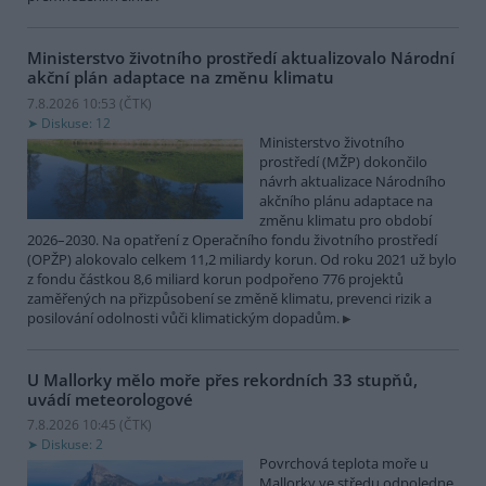
Ministerstvo životního prostředí aktualizovalo Národní
akční plán adaptace na změnu klimatu
7.8.2026 10:53 (
ČTK
)
Diskuse: 12
Ministerstvo životního
prostředí (MŽP) dokončilo
návrh aktualizace Národního
akčního plánu adaptace na
změnu klimatu pro období
2026–2030. Na opatření z Operačního fondu životního prostředí
(OPŽP) alokovalo celkem 11,2 miliardy korun. Od roku 2021 už bylo
z fondu částkou 8,6 miliard korun podpořeno 776 projektů
zaměřených na přizpůsobení se změně klimatu, prevenci rizik a
posilování odolnosti vůči klimatickým dopadům.
U Mallorky mělo moře přes rekordních 33 stupňů,
uvádí meteorologové
7.8.2026 10:45 (
ČTK
)
Diskuse: 2
Povrchová teplota moře u
Mallorky ve středu odpoledne