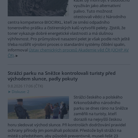
kazet by mohl být v budoucnu
využíván jako alternativní
palivo. Tuto možnost
otestovali vědci z Národního
centra kompetence BIOCIRKL, kteří ze směsi odpadního
tonerového prášku a čistírenských kalů vytvořili pelety. Zjistili, že
toner vykazuje dobré energetické vlastnosti a má slušnou
výhřevnost. Pro průmyslové nasazení pelet je však podle nich ještě
třeba rozšířit výrobní proces o standardní systémy čištění spalin,
informoval
Ústav chemických procesů Akademie věd ČR (ÚCHP AV
ČR)
.
Strážci parku na Sněžce kontrolovali turisty před
východem slunce, padly pokuty
9.8.2026 17:06 (
ČTK
)
Diskuse: 2
Strážci českého a polského
Krkonošského národního
parku se dnes ráno na Sněžce
zaměřili na turisty, kteří
dorazili na nejvyšší českou
horu sledovat východ slunce. Při kontrolách dodržování pravidel
ochrany přírody jim pomáhali policisté. Přestože byli strážci na
místě s předstihem, aby působili preventivně, museli řešit 23