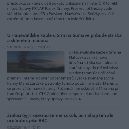
přestupků, za které uložili pokutu příkazem na místě. ČTK to řekl
mluvčí Správy KRNAP Radek Drahný. Přes vrchol Sněžky vede
státní hranice mezi ČR a Polskem. Návštěvnost Sněžky je v létě
extrémní. Dnes kolem páté ráno tam bylo 500 lidí.
U Hauswaldské kaple u Srní na Šumavě přibude stříška
a skleněná madona
9.8.2026 16:42 | SRNÍ (
ČTK
)
U Hauswaldské kaple u Srní na
Klatovsku vzniká nová
dřevěná stříška nad ruinami
staré stavby, do níž byl kdysi
sveden tamní údajně léčivý
pramen. Interiér doplní 160 centimetrů vysoká skleněná socha
Panny Marie Lurdské, patronky tohoto poutního místa, kterému
se přezdívá šumavské Lurdy. Požehnání se uskuteční 15. srpna při
tradiční pouti, řekl ČTK Ondřej Uher ze spolku Karel Klostermann -
spisovatel Šumavy, který úpravy inicioval.
Žraloci tygří sežerou téměř cokoli, pomáhají tím ale
oceánům, píše BBC
9.8.2026 16:41 (
ČTK
)