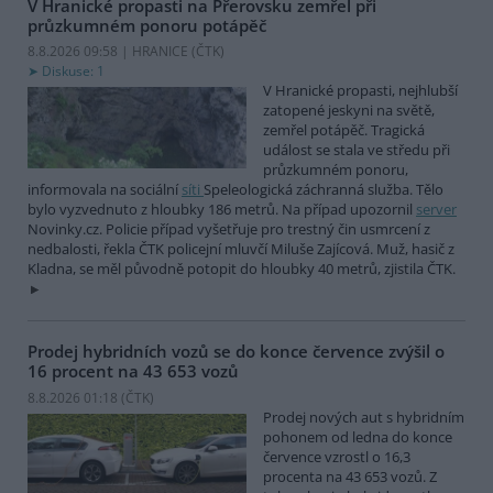
V Hranické propasti na Přerovsku zemřel při
průzkumném ponoru potápěč
8.8.2026 09:58 | HRANICE (
ČTK
)
Diskuse: 1
V Hranické propasti, nejhlubší
zatopené jeskyni na světě,
zemřel potápěč. Tragická
událost se stala ve středu při
průzkumném ponoru,
informovala na sociální
síti
Speleologická záchranná služba. Tělo
bylo vyzvednuto z hloubky 186 metrů. Na případ upozornil
server
Novinky.cz. Policie případ vyšetřuje pro trestný čin usmrcení z
nedbalosti, řekla ČTK policejní mluvčí Miluše Zajícová. Muž, hasič z
Kladna, se měl původně potopit do hloubky 40 metrů, zjistila ČTK.
Prodej hybridních vozů se do konce července zvýšil o
16 procent na 43 653 vozů
8.8.2026 01:18 (
ČTK
)
Prodej nových aut s hybridním
pohonem od ledna do konce
července vzrostl o 16,3
procenta na 43 653 vozů. Z