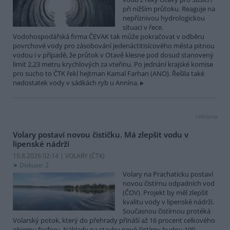
při nižším průtoku. Reaguje na
nepříznivou hydrologickou
situaci v řece.
Vodohospodářská firma ČEVAK tak může pokračovat v odběru
povrchové vody pro zásobování jedenáctitisícového města pitnou
vodou i v případě, že průtok v Otavě klesne pod dosud stanovený
limit 2,23 metru krychlových za vteřinu. Po jednání krajské komise
pro sucho to ČTK řekl hejtman Kamal Farhan (ANO). Řešila také
nedostatek vody v sádkách ryb u Annína.
reklama
Volary postaví novou čističku. Má zlepšit vodu v
lipenské nádrži
10.8.2026 02:14 | VOLARY (
ČTK
)
Diskuse: 2
Volary na Prachaticku postaví
novou čistírnu odpadních vod
(ČOV). Projekt by měl zlepšit
kvalitu vody v lipenské nádrži.
Současnou čistírnou protéká
Volarský potok, který do přehrady přináší až 16 procent celkového
objemu fosforu. Náklady na stavbu nové čistírny budou 100