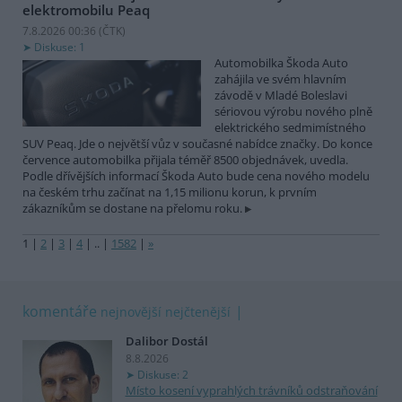
elektromobilu Peaq
7.8.2026 00:36 (
ČTK
)
Diskuse: 1
Automobilka Škoda Auto
zahájila ve svém hlavním
závodě v Mladé Boleslavi
sériovou výrobu nového plně
elektrického sedmimístného
SUV Peaq. Jde o největší vůz v současné nabídce značky. Do konce
července automobilka přijala téměř 8500 objednávek, uvedla.
Podle dřívějších informací Škoda Auto bude cena nového modelu
na českém trhu začínat na 1,15 milionu korun, k prvním
zákazníkům se dostane na přelomu roku.
1
|
2
|
3
|
4
|
..
|
1582
|
»
komentáře
nejnovější
nejčtenější
Dalibor Dostál
8.8.2026
Diskuse: 2
Místo kosení vyprahlých trávníků odstraňování