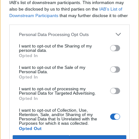
IAB’s list of downstream participants. This information may
ostravské zahradě také papoušci nalezli dočasné útočiště. V
tiskové zprávě na
webu
celníků to oznámila mluvčí Celní správy ČR
also be disclosed by us to third parties on the
IAB’s List of
Martina Kaňková. Případem se zabývá policie.
Downstream Participants
that may further disclose it to other
third parties.
Island vyhostí aktivisty bojující proti lovu velryb,
Personal Data Processing Opt Outs
pronásledovali velrybáře
5.8.2026 19:54 (
ČTK
)
I want to opt-out of the Sharing of my
Islandské úřady nařídily
personal data.
Opted In
vyhoštění 21 aktivistů
bojujících proti lovu velryb
poté, co minulý týden
I want to opt-out of the Sale of my
Personal Data.
pobřežní stráž s policií zabavily
Opted In
jejich loď, která pronásledovala velrybářské plavidlo. Pasažéři lodi
patřící nadaci kanadsko-amerického ekologického aktivisty Paula
I want to opt-out of processing my
Watsona jsou od té doby zadržováni v Reykjavíku. Sám Watson na
Personal Data for Targeted Advertising.
palubě nebyl. Píše o tom agentura AFP s odvoláním na islandskou
Opted In
policii.
I want to opt-out of Collection, Use,
Retention, Sale, and/or Sharing of my
Záchranná stanice v Praze přijímá kvůli vedrům více
Personal Data that Is Unrelated with the
Purposes for which it was collected.
volně žijících zvířat
Opted Out
5.8.2026 17:40 | PRAHA (
ČTK
)
Kvůli vysokým letním