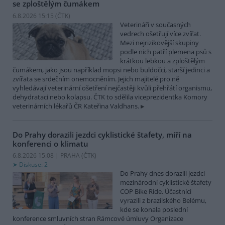
se zploštělým čumákem
6.8.2026 15:15 (
ČTK
)
Veterináři v současných
vedrech ošetřují více zvířat.
Mezi nejrizikovější skupiny
podle nich patří plemena psů s
krátkou lebkou a zploštělým
čumákem, jako jsou například mopsi nebo buldočci, starší jedinci a
zvířata se srdečním onemocněním. Jejich majitelé pro ně
vyhledávají veterinární ošetření nejčastěji kvůli přehřátí organismu,
dehydrataci nebo kolapsu. ČTK to sdělila viceprezidentka Komory
veterinárních lékařů ČR Kateřina Valdhans.
Do Prahy dorazili jezdci cyklistické štafety, míří na
konferenci o klimatu
6.8.2026 15:08 | PRAHA (
ČTK
)
Diskuse: 2
Do Prahy dnes dorazili jezdci
mezinárodní cyklistické štafety
COP Bike Ride. Účastníci
vyrazili z brazilského Belému,
kde se konala poslední
konference smluvních stran Rámcové úmluvy Organizace