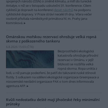
spojených národů (OSN) o změně klimatu, a míří do turecké
Antalye, v níž se v listopadu uskuteční 31. konference. Cílem
cyklistů je dopravit na konferenci
deset návrhů
na podporu
cyklistické dopravy. V Praze stráví necelé tři dny. Včera večer
osobně přivítala náměstkyně primátora hl. m. Prahy Jana
Komrsková.
Ománskou mořskou rezervaci ohrožuje velká ropná
skvrna z poškozeného tankeru
6.8.2026 15:03 (
ČTK
)
Bezprostřední ekologická
katastrofa ohrožuje přírodní
rezervaci v Ománu, v jejíž
blízkosti se rozšířila velká
ropná skvrna. Ropa unikla z
lodi, u níž panuje podezření, že patří do takzvané ruské stínové
flotily. S odkazem na sdělení ekologické organizace Greenpeace a
nizozemské nevládní organizace PAX o tom dnes informovala
agentura AFP.
Kvůli nedostatku deště mají jihočeské řeky minimální
průtoky