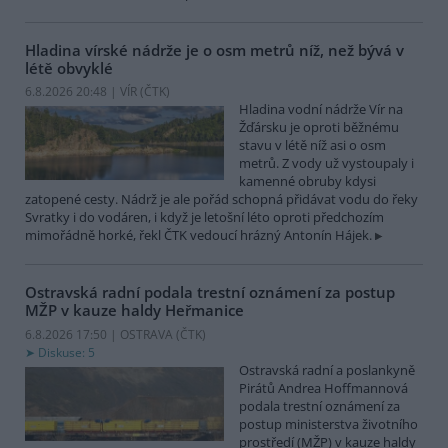
Hladina vírské nádrže je o osm metrů níž, než bývá v
létě obvyklé
6.8.2026 20:48 | VÍR (
ČTK
)
Hladina vodní nádrže Vír na
Žďársku je oproti běžnému
stavu v létě níž asi o osm
metrů. Z vody už vystoupaly i
kamenné obruby kdysi
zatopené cesty. Nádrž je ale pořád schopná přidávat vodu do řeky
Svratky i do vodáren, i když je letošní léto oproti předchozím
mimořádně horké, řekl ČTK vedoucí hrázný Antonín Hájek.
Ostravská radní podala trestní oznámení za postup
MŽP v kauze haldy Heřmanice
6.8.2026 17:50 | OSTRAVA (
ČTK
)
Diskuse: 5
Ostravská radní a poslankyně
Pirátů Andrea Hoffmannová
podala trestní oznámení za
postup ministerstva životního
prostředí (MŽP) v kauze haldy