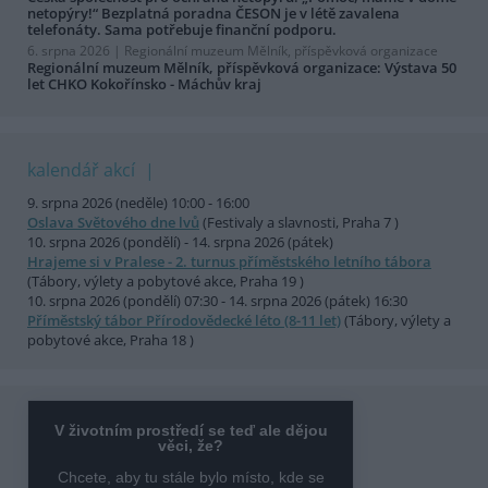
netopýry!“ Bezplatná poradna ČESON je v létě zavalena
telefonáty. Sama potřebuje finanční podporu.
6. srpna 2026 |
Regionální muzeum Mělník, příspěvková organizace
Regionální muzeum Mělník, příspěvková organizace: Výstava 50
let CHKO Kokořínsko - Máchův kraj
kalendář akcí
9. srpna 2026 (neděle) 10:00 - 16:00
Oslava Světového dne lvů
(Festivaly a slavnosti, Praha 7 )
10. srpna 2026 (pondělí) - 14. srpna 2026 (pátek)
Hrajeme si v Pralese - 2. turnus příměstského letního tábora
(Tábory, výlety a pobytové akce, Praha 19 )
10. srpna 2026 (pondělí) 07:30 - 14. srpna 2026 (pátek) 16:30
Příměstský tábor Přírodovědecké léto (8-11 let)
(Tábory, výlety a
pobytové akce, Praha 18 )