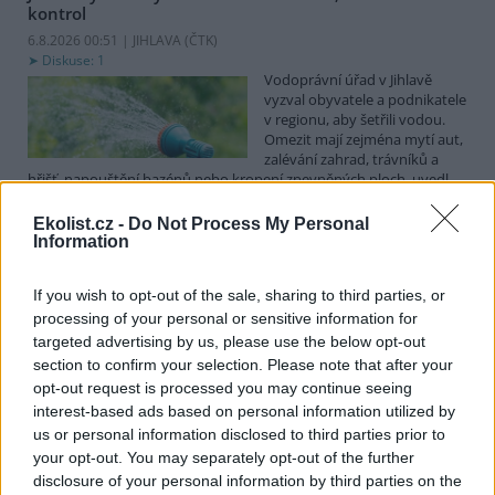
kontrol
6.8.2026 00:51 | JIHLAVA (
ČTK
)
Diskuse: 1
Vodoprávní úřad v Jihlavě
vyzval obyvatele a podnikatele
v regionu, aby šetřili vodou.
Omezit mají zejména mytí aut,
zalévání zahrad, trávníků a
hřišť, napouštění bazénů nebo kropení zpevněných ploch, uvedl
mluvčí radnice Radovan Daněk. Úřad podle něj bude víc
kontrolovat povolené odběry. Výzva k šetření vodou platí pro
Ekolist.cz -
Do Not Process My Personal
všechny obce spadající pod Jihlavu jako obec s rozšířenou
Information
působností.
If you wish to opt-out of the sale, sharing to third parties, or
processing of your personal or sensitive information for
Celníci odhalili gang překupníků papoušků, zajistili
stovku ptáků
targeted advertising by us, please use the below opt-out
section to confirm your selection. Please note that after your
5.8.2026 20:13 (
ČTK
)
Celníci odhalili gang
opt-out request is processed you may continue seeing
překupníků chráněných druhů
interest-based ads based on personal information utilized by
papoušků působící v několika
us or personal information disclosed to third parties prior to
krajích a zajistili asi stovku
your opt-out. You may separately opt-out of the further
ptáků. S odchytem a
disclosure of your personal information by third parties on the
zajištěním zvířat celníkům pomohly zoo v Praze, Zlíně a Ostravě. V