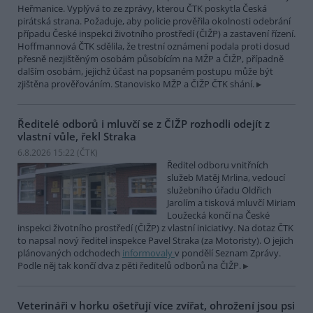
Heřmanice. Vyplývá to ze zprávy, kterou ČTK poskytla Česká
pirátská strana. Požaduje, aby policie prověřila okolnosti odebrání
případu České inspekci životního prostředí (ČIŽP) a zastavení řízení.
Hoffmannová ČTK sdělila, že trestní oznámení podala proti dosud
přesně nezjištěným osobám působícím na MŽP a ČIŽP, případně
dalším osobám, jejichž účast na popsaném postupu může být
zjištěna prověřováním. Stanovisko MŽP a ČIŽP ČTK shání.
Ředitelé odborů i mluvčí se z ČIŽP rozhodli odejít z
vlastní vůle, řekl Straka
6.8.2026 15:22 (
ČTK
)
Ředitel odboru vnitřních
služeb Matěj Mrlina, vedoucí
služebního úřadu Oldřich
Jarolím a tisková mluvčí Miriam
Loužecká končí na České
inspekci životního prostředí (ČIŽP) z vlastní iniciativy. Na dotaz ČTK
to napsal nový ředitel inspekce Pavel Straka (za Motoristy). O jejich
plánovaných odchodech
informovaly
v pondělí Seznam Zprávy.
Podle něj tak končí dva z pěti ředitelů odborů na ČIŽP.
Veterináři v horku ošetřují více zvířat, ohrožení jsou psi