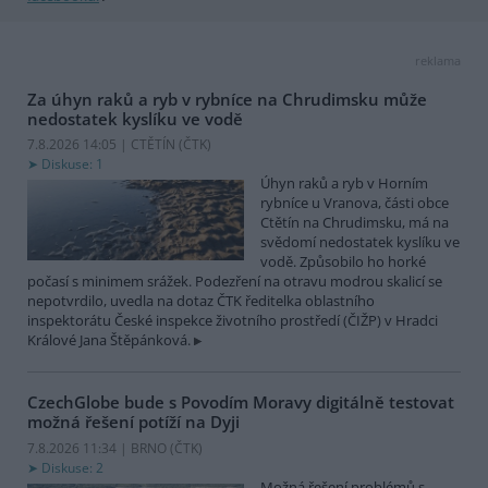
reklama
Za úhyn raků a ryb v rybníce na Chrudimsku může
nedostatek kyslíku ve vodě
7.8.2026 14:05 | CTĚTÍN (
ČTK
)
Diskuse: 1
Úhyn raků a ryb v Horním
rybníce u Vranova, části obce
Ctětín na Chrudimsku, má na
svědomí nedostatek kyslíku ve
vodě. Způsobilo ho horké
počasí s minimem srážek. Podezření na otravu modrou skalicí se
nepotvrdilo, uvedla na dotaz ČTK ředitelka oblastního
inspektorátu České inspekce životního prostředí (ČIŽP) v Hradci
Králové Jana Štěpánková.
CzechGlobe bude s Povodím Moravy digitálně testovat
možná řešení potíží na Dyji
7.8.2026 11:34 | BRNO (
ČTK
)
Diskuse: 2
Možná řešení problémů s