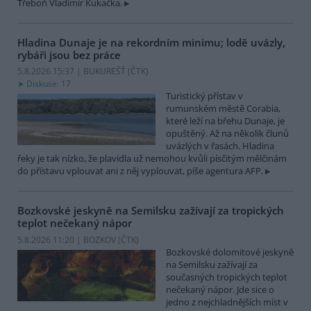
Třeboň Vladimír Kukačka.
Hladina Dunaje je na rekordním minimu; lodě uvázly,
rybáři jsou bez práce
5.8.2026 15:37 | BUKUREŠŤ (
ČTK
)
Diskuse: 17
Turistický přístav v
rumunském městě Corabia,
které leží na břehu Dunaje, je
opuštěný. Až na několik člunů
uvázlých v řasách. Hladina
řeky je tak nízko, že plavidla už nemohou kvůli písčitým mělčinám
do přístavu vplouvat ani z něj vyplouvat, píše agentura AFP.
Bozkovské jeskyně na Semilsku zažívají za tropických
teplot nečekaný nápor
5.8.2026 11:20 | BOZKOV (
ČTK
)
Bozkovské dolomitové jeskyně
na Semilsku zažívají za
současných tropických teplot
nečekaný nápor. Jde sice o
jedno z nejchladnějších míst v