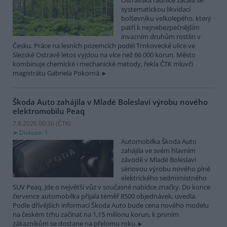
Ostravská radnice začala se
systematickou likvidací
bolševníku velkolepého, který
patří k nejnebezpečnějším
invazním druhům rostlin v
Česku. Práce na lesních pozemcích podél Trnkovecké ulice ve
Slezské Ostravě letos vyjdou na více než 66 000 korun. Město
kombinuje chemické i mechanické metody, řekla ČTK mluvčí
magistrátu Gabriela Pokorná.
Škoda Auto zahájila v Mladé Boleslavi výrobu nového
elektromobilu Peaq
7.8.2026 00:36 (
ČTK
)
Diskuse: 1
Automobilka Škoda Auto
zahájila ve svém hlavním
závodě v Mladé Boleslavi
sériovou výrobu nového plně
elektrického sedmimístného
SUV Peaq. Jde o největší vůz v současné nabídce značky. Do konce
července automobilka přijala téměř 8500 objednávek, uvedla.
Podle dřívějších informací Škoda Auto bude cena nového modelu
na českém trhu začínat na 1,15 milionu korun, k prvním
zákazníkům se dostane na přelomu roku.