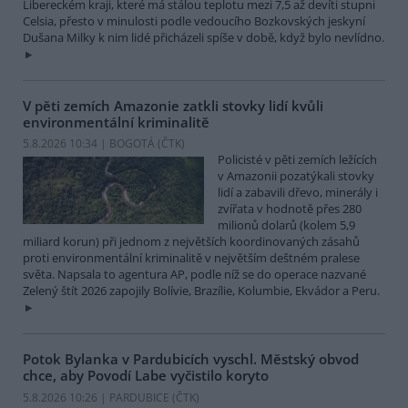
Libereckém kraji, které má stálou teplotu mezi 7,5 až devíti stupni
Celsia, přesto v minulosti podle vedoucího Bozkovských jeskyní
Dušana Milky k nim lidé přicházeli spíše v době, když bylo nevlídno.
V pěti zemích Amazonie zatkli stovky lidí kvůli
environmentální kriminalitě
5.8.2026 10:34 | BOGOTÁ (
ČTK
)
Policisté v pěti zemích ležících
v Amazonii pozatýkali stovky
lidí a zabavili dřevo, minerály i
zvířata v hodnotě přes 280
milionů dolarů (kolem 5,9
miliard korun) při jednom z největších koordinovaných zásahů
proti environmentální kriminalitě v největším deštném pralese
světa. Napsala to agentura AP, podle níž se do operace nazvané
Zelený štít 2026 zapojily Bolívie, Brazílie, Kolumbie, Ekvádor a Peru.
Potok Bylanka v Pardubicích vyschl. Městský obvod
chce, aby Povodí Labe vyčistilo koryto
5.8.2026 10:26 | PARDUBICE (
ČTK
)