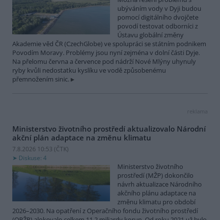
ubýváním vody v Dyji budou
pomocí digitálního dvojčete
povodí testovat odborníci z
Ústavu globální změny
Akademie věd ČR (CzechGlobe) ve spolupráci se státním podnikem
Povodím Moravy. Problémy jsou nyní zejména v dolní části Dyje.
Na přelomu června a července pod nádrží Nové Mlýny uhynuly
ryby kvůli nedostatku kyslíku ve vodě způsobenému
přemnožením sinic.
reklama
Ministerstvo životního prostředí aktualizovalo Národní
akční plán adaptace na změnu klimatu
7.8.2026 10:53 (
ČTK
)
Diskuse: 4
Ministerstvo životního
prostředí (MŽP) dokončilo
návrh aktualizace Národního
akčního plánu adaptace na
změnu klimatu pro období
2026–2030. Na opatření z Operačního fondu životního prostředí
(OPŽP) alokovalo celkem 11,2 miliardy korun. Od roku 2021 už bylo