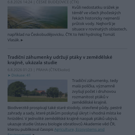
6.8.2026 14:24 | ČESKÉ BUDĚJOVICE (
ČTK
)
Kvůli nedostatku srážek je
téměř ve všech jihočeských
řekách historicky nejmenší
průtok vody. Nejhorší je
situace v rovinatých oblastech,
například na Českobudějovicku. ČTK to řekl hydrolog Tomáš
Vlasák.
Tradiční záhumenky udržují ptáky v zemědělské
krajině, ukázala studie
6.8.2026 01:23 | PRAHA (
ČTK/Ekolist
)
Diskuse: 41
Tradiční záhumenky, tedy
malá políčka, významně
zvyšují počet i druhovou
rozmanitost ptáků v
zemědělské krajině.
Biodiverzitě prospívají také staré stodoly, otevřené půdy, pestré
zahrady a sady, které ptákům poskytují úkryt i vhodná místa ke
hnízdění. V jednolité zemědělské krajině naopak ptáků ubývá,
ukazuje studie Ústavu biologie obratlovců Akademie věd ČR,
kterou publikoval časopis
Agriculture, Ecosystems and
Environment
.