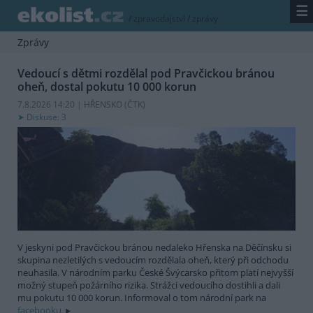
☰
/
zpravodajství
/
zprávy
Zprávy
Vedoucí s dětmi rozdělal pod Pravčickou bránou
oheň, dostal pokutu 10 000 korun
7.8.2026 14:20 | HŘENSKO (
ČTK
)
Diskuse: 3
V jeskyni pod Pravčickou bránou nedaleko Hřenska na Děčínsku si
skupina nezletilých s vedoucím rozdělala oheň, který při odchodu
neuhasila. V národním parku České Švýcarsko přitom platí nejvyšší
možný stupeň požárního rizika. Strážci vedoucího dostihli a dali
mu pokutu 10 000 korun. Informoval o tom národní park na
facebooku.