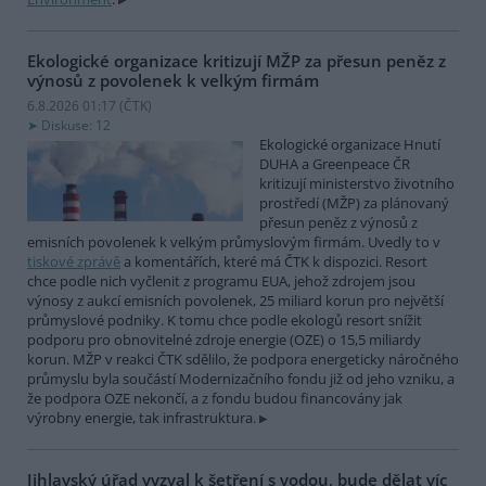
Ekologické organizace kritizují MŽP za přesun peněz z
výnosů z povolenek k velkým firmám
6.8.2026 01:17 (
ČTK
)
Diskuse: 12
Ekologické organizace Hnutí
DUHA a Greenpeace ČR
kritizují ministerstvo životního
prostředí (MŽP) za plánovaný
přesun peněz z výnosů z
emisních povolenek k velkým průmyslovým firmám. Uvedly to v
tiskové zprávě
a komentářích, které má ČTK k dispozici. Resort
chce podle nich vyčlenit z programu EUA, jehož zdrojem jsou
výnosy z aukcí emisních povolenek, 25 miliard korun pro největší
průmyslové podniky. K tomu chce podle ekologů resort snížit
podporu pro obnovitelné zdroje energie (OZE) o 15,5 miliardy
korun. MŽP v reakci ČTK sdělilo, že podpora energeticky náročného
průmyslu byla součástí Modernizačního fondu již od jeho vzniku, a
že podpora OZE nekončí, a z fondu budou financovány jak
výrobny energie, tak infrastruktura.
Jihlavský úřad vyzval k šetření s vodou, bude dělat víc