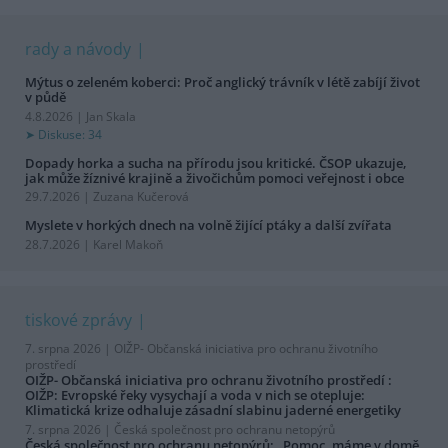
rady a návody
Mýtus o zeleném koberci: Proč anglický trávník v létě zabíjí život
v půdě
4.8.2026 | Jan Skala
Diskuse: 34
Dopady horka a sucha na přírodu jsou kritické. ČSOP ukazuje,
jak může žíznivé krajině a živočichům pomoci veřejnost i obce
29.7.2026 | Zuzana Kučerová
Myslete v horkých dnech na volně žijící ptáky a další zvířata
28.7.2026 | Karel Makoň
tiskové zprávy
7. srpna 2026 |
OIŽP- Občanská iniciativa pro ochranu životního
prostředí
OIŽP- Občanská iniciativa pro ochranu životního prostředí :
OIŽP: Evropské řeky vysychají a voda v nich se otepluje:
Klimatická krize odhaluje zásadní slabinu jaderné energetiky
7. srpna 2026 |
Česká společnost pro ochranu netopýrů
Česká společnost pro ochranu netopýrů: „Pomoc, máme v domě