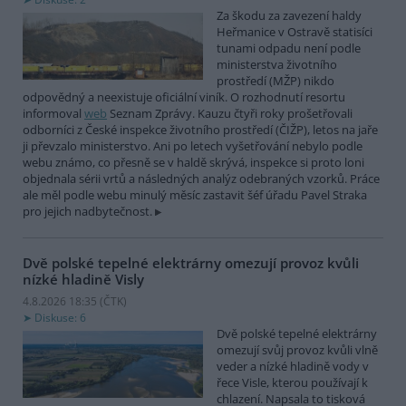
Za škodu za zavezení haldy
Heřmanice v Ostravě statisíci
tunami odpadu není podle
ministerstva životního
prostředí (MŽP) nikdo
odpovědný a neexistuje oficiální viník. O rozhodnutí resortu
informoval
web
Seznam Zprávy. Kauzu čtyři roky prošetřovali
odborníci z České inspekce životního prostředí (ČIŽP), letos na jaře
ji převzalo ministerstvo. Ani po letech vyšetřování nebylo podle
webu známo, co přesně se v haldě skrývá, inspekce si proto loni
objednala sérii vrtů a následných analýz odebraných vzorků. Práce
ale měl podle webu minulý měsíc zastavit šéf úřadu Pavel Straka
pro jejich nadbytečnost.
Dvě polské tepelné elektrárny omezují provoz kvůli
nízké hladině Visly
4.8.2026 18:35 (
ČTK
)
Diskuse: 6
Dvě polské tepelné elektrárny
omezují svůj provoz kvůli vlně
veder a nízké hladině vody v
řece Visle, kterou používají k
chlazení. Napsala to tisková