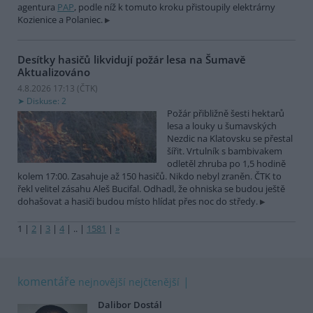
agentura
PAP
, podle níž k tomuto kroku přistoupily elektrárny
Kozienice a Polaniec.
Desítky hasičů likvidují požár lesa na Šumavě
Aktualizováno
4.8.2026 17:13 (
ČTK
)
Diskuse: 2
Požár přibližně šesti hektarů
lesa a louky u šumavských
Nezdic na Klatovsku se přestal
šířit. Vrtulník s bambivakem
odletěl zhruba po 1,5 hodině
kolem 17:00. Zasahuje až 150 hasičů. Nikdo nebyl zraněn. ČTK to
řekl velitel zásahu Aleš Bucifal. Odhadl, že ohniska se budou ještě
dohašovat a hasiči budou místo hlídat přes noc do středy.
1
|
2
|
3
|
4
|
..
|
1581
|
»
komentáře
nejnovější
nejčtenější
Dalibor Dostál