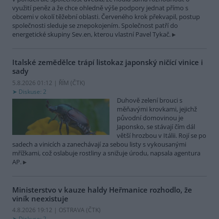
využití peněz a že chce ohledně výše podpory jednat přímo s
obcemi v okolí těžební oblasti. Červeného krok překvapil, postup
společnosti sleduje se znepokojením. Společnost patří do
energetické skupiny Sev.en, kterou vlastní Pavel Tykač.
Italské zemědělce trápí listokaz japonský ničící vinice i
sady
5.8.2026 01:12 | ŘÍM (
ČTK
)
Diskuse: 2
Duhově zelení brouci s
měňavými krovkami, jejichž
původní domovinou je
Japonsko, se stávají čím dál
větší hrozbou v Itálii. Rojí se po
sadech a vinicích a zanechávají za sebou listy s vykousanými
mřížkami, což oslabuje rostliny a snižuje úrodu, napsala agentura
AP.
Ministerstvo v kauze haldy Heřmanice rozhodlo, že
viník neexistuje
4.8.2026 19:12 | OSTRAVA (
ČTK
)
Diskuse: 2