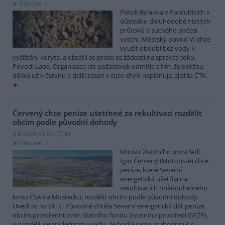
Diskuse: 1
Potok Bylanka v Pardubicích v
důsledku dlouhodobě nízkých
průtoků a suchého počasí
vyschl. Městský obvod VI chce
využít období bez vody k
vyčištění koryta, a obrátil se proto se žádostí na správce toku,
Povodí Labe. Organizace ale požadavek odmítla s tím, že údržbu
dělala už v červnu a další zásah v tuto chvíli neplánuje, zjistila ČTK.
Červený chce peníze ušetřené za rekultivaci rozdělit
obcím podle původní dohody
5.8.2026 01:29 (
ČTK
)
Diskuse: 2
Ministr životního prostředí
Igor Červený (Motoristé) chce
peníze, které Severní
energetická ušetřila na
rekultivacích hnědouhelného
lomu ČSA na Mostecku, rozdělit obcím podle původní dohody.
Uvedl to na síti
X
. Původně chtěla Severní energetická dát peníze
obcím prostřednictvím Státního fondu životního prostředí (SFŽP),
v pondělí ale společnost uvedla, že hodlá sama rozhodnout o