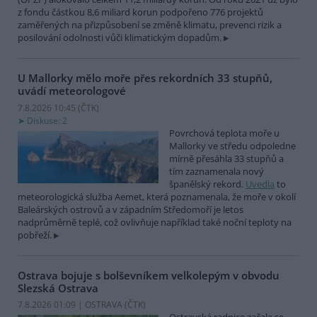
z fondu částkou 8,6 miliard korun podpořeno 776 projektů
zaměřených na přizpůsobení se změně klimatu, prevenci rizik a
posilování odolnosti vůči klimatickým dopadům.
U Mallorky mělo moře přes rekordních 33 stupňů,
uvádí meteorologové
7.8.2026 10:45 (
ČTK
)
Diskuse: 2
Povrchová teplota moře u
Mallorky ve středu odpoledne
mírně přesáhla 33 stupňů a
tím zaznamenala nový
španělský rekord.
Uvedla
to
meteorologická služba Aemet, která poznamenala, že moře v okolí
Baleárských ostrovů a v západním Středomoří je letos
nadprůměrně teplé, což ovlivňuje například také noční teploty na
pobřeží.
Ostrava bojuje s bolševníkem velkolepým v obvodu
Slezská Ostrava
7.8.2026 01:09 | OSTRAVA (
ČTK
)