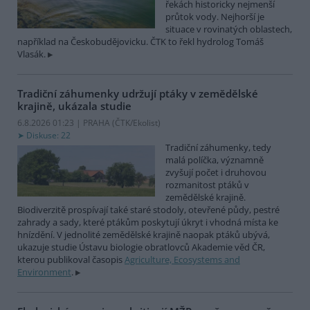
řekách historicky nejmenší
průtok vody. Nejhorší je
situace v rovinatých oblastech,
například na Českobudějovicku. ČTK to řekl hydrolog Tomáš
Vlasák.
Tradiční záhumenky udržují ptáky v zemědělské
krajině, ukázala studie
6.8.2026 01:23 | PRAHA (
ČTK/Ekolist
)
Diskuse: 22
Tradiční záhumenky, tedy
malá políčka, významně
zvyšují počet i druhovou
rozmanitost ptáků v
zemědělské krajině.
Biodiverzitě prospívají také staré stodoly, otevřené půdy, pestré
zahrady a sady, které ptákům poskytují úkryt i vhodná místa ke
hnízdění. V jednolité zemědělské krajině naopak ptáků ubývá,
ukazuje studie Ústavu biologie obratlovců Akademie věd ČR,
kterou publikoval časopis
Agriculture, Ecosystems and
Environment
.