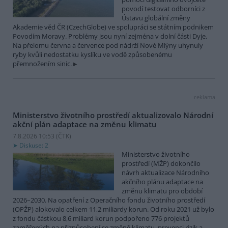
povodí testovat odborníci z
Ústavu globální změny
Akademie věd ČR (CzechGlobe) ve spolupráci se státním podnikem
Povodím Moravy. Problémy jsou nyní zejména v dolní části Dyje.
Na přelomu června a července pod nádrží Nové Mlýny uhynuly
ryby kvůli nedostatku kyslíku ve vodě způsobenému
přemnožením sinic.
reklama
Ministerstvo životního prostředí aktualizovalo Národní
akční plán adaptace na změnu klimatu
7.8.2026 10:53 (
ČTK
)
Diskuse: 2
Ministerstvo životního
prostředí (MŽP) dokončilo
návrh aktualizace Národního
akčního plánu adaptace na
změnu klimatu pro období
2026–2030. Na opatření z Operačního fondu životního prostředí
(OPŽP) alokovalo celkem 11,2 miliardy korun. Od roku 2021 už bylo
z fondu částkou 8,6 miliard korun podpořeno 776 projektů
zaměřených na přizpůsobení se změně klimatu, prevenci rizik a