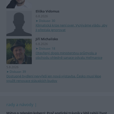
Eliška Vidomus
6.8.2026
Diskuse: 30
Klimatická krize není over. Vyzýváme vládu, aby
ji přestala ignorovat
Jiří Michalisko
6.8.2026
Diskuse: 18
Otevřený dopis ministerstvu průmyslu a
obchodu ohledně sanace odvalu Heřmanice
5.8.2026
Diskuse: 39
Dostupné bydlení nevyřeší jen nová výstavba. Česko musí lépe
využít renovace stávajících budov
rady a návody
Mýtus o zeleném koberci: Proč anglický trávník v létě zabíjí život