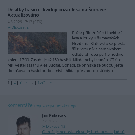
Desítky hasičů likvidují požár lesa na Šumavě
Aktualizováno
4.8.2026 17:13 (
ČTK
)
Diskuse: 2
Požár přibližně šesti hektarů
lesa a louky u šumavských
Nezdic na Klatovsku se přestal
šířit. Vrtulník s bambivakem
odletěl zhruba po 1,5 hodině
kolem 17:00. Zasahuje až 150 hasičů. Nikdo nebyl zraněn. ČTK to
řekl velitel zásahu Aleš Bucifal. Odhadl, že ohniska se budou ještě
dohašovat a hasiči budou místo hlídat přes noc do středy.
1
|
2
|
3
|
4
|
..
|
1581
|
»
komentáře
nejnovější
nejčtenější
Jan Palaščák
7.8.2026
Diskuse: 13
Ohrožuje nedostatek vody budoucnost jádra?