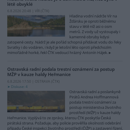
létě obvyklé
6.8.2026 20:48 | VÍR (
ČTK
)
Hladina vodní nádrže Vír na
Žďársku je oproti běžnému
stavu v létě níž asi o osm
metrů. Z vody už vystoupaly i
kamenné obruby kdysi
zatopené cesty. Nádrž je ale pořád schopná přidávat vodu do řeky
Svratky i do vodáren, i když je letošní léto oproti předchozím
mimořádně horké, řekl ČTK vedoucí hrázný Antonín Hájek.
Ostravská radní podala trestní oznámení za postup
MŽP v kauze haldy Heřmanice
6.8.2026 17:50 | OSTRAVA (
ČTK
)
Diskuse: 4
Ostravská radní a poslankyně
Pirátů Andrea Hoffmannová
podala trestní oznámení za
postup ministerstva životního
prostředí (MŽP) v kauze haldy
Heřmanice. Vyplývá to ze zprávy, kterou ČTK poskytla Česká
pirátská strana. Požaduje, aby policie prověřila okolnosti odebrání
případu České inspekci životního prostředí (ČIŽP) a zastavení řízení.