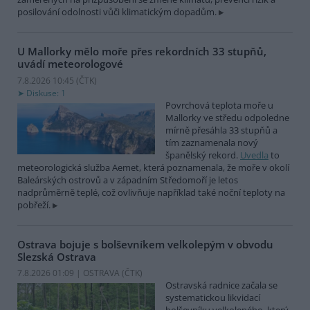
posilování odolnosti vůči klimatickým dopadům.
U Mallorky mělo moře přes rekordních 33 stupňů,
uvádí meteorologové
7.8.2026 10:45 (
ČTK
)
Diskuse: 1
Povrchová teplota moře u
Mallorky ve středu odpoledne
mírně přesáhla 33 stupňů a
tím zaznamenala nový
španělský rekord.
Uvedla
to
meteorologická služba Aemet, která poznamenala, že moře v okolí
Baleárských ostrovů a v západním Středomoří je letos
nadprůměrně teplé, což ovlivňuje například také noční teploty na
pobřeží.
Ostrava bojuje s bolševníkem velkolepým v obvodu
Slezská Ostrava
7.8.2026 01:09 | OSTRAVA (
ČTK
)
Ostravská radnice začala se
systematickou likvidací