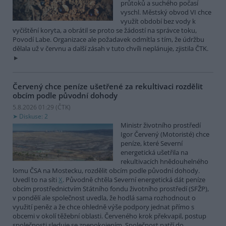
průtoků a suchého počasí
vyschl. Městský obvod VI chce
využít období bez vody k
vyčištění koryta, a obrátil se proto se žádostí na správce toku,
Povodí Labe. Organizace ale požadavek odmítla s tím, že údržbu
dělala už v červnu a další zásah v tuto chvíli neplánuje, zjistila ČTK.
Červený chce peníze ušetřené za rekultivaci rozdělit
obcím podle původní dohody
5.8.2026 01:29 (
ČTK
)
Diskuse: 2
Ministr životního prostředí
Igor Červený (Motoristé) chce
peníze, které Severní
energetická ušetřila na
rekultivacích hnědouhelného
lomu ČSA na Mostecku, rozdělit obcím podle původní dohody.
Uvedl to na síti
X
. Původně chtěla Severní energetická dát peníze
obcím prostřednictvím Státního fondu životního prostředí (SFŽP),
v pondělí ale společnost uvedla, že hodlá sama rozhodnout o
využití peněz a že chce ohledně výše podpory jednat přímo s
obcemi v okolí těžební oblasti. Červeného krok překvapil, postup
společnosti sleduje se znepokojením. Společnost patří do