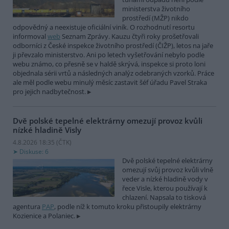
ministerstva životního
prostředí (MŽP) nikdo
odpovědný a neexistuje oficiální viník. O rozhodnutí resortu
informoval
web
Seznam Zprávy. Kauzu čtyři roky prošetřovali
odborníci z České inspekce životního prostředí (ČIŽP), letos na jaře
ji převzalo ministerstvo. Ani po letech vyšetřování nebylo podle
webu známo, co přesně se v haldě skrývá, inspekce si proto loni
objednala sérii vrtů a následných analýz odebraných vzorků. Práce
ale měl podle webu minulý měsíc zastavit šéf úřadu Pavel Straka
pro jejich nadbytečnost.
Dvě polské tepelné elektrárny omezují provoz kvůli
nízké hladině Visly
4.8.2026 18:35 (
ČTK
)
Diskuse: 6
Dvě polské tepelné elektrárny
omezují svůj provoz kvůli vlně
veder a nízké hladině vody v
řece Visle, kterou používají k
chlazení. Napsala to tisková
agentura
PAP
, podle níž k tomuto kroku přistoupily elektrárny
Kozienice a Polaniec.