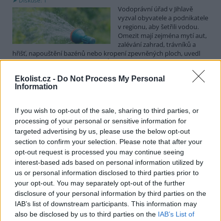
Diskuse: 1
Vodoprávní úřad v Jihlavě
vyzval obyvatele a podnikatele
v regionu, aby šetřili vodou.
Omezit mají zejména mytí aut,
zalévání zahrad, trávníků a
hřišť, napouštění bazénů nebo kropení zpevněných ploch, uvedl
mluvčí radnice Radovan Daněk. Úřad podle něj bude víc
kontrolovat povolené odběry. Výzva k šetření vodou platí pro
Ekolist.cz -
Do Not Process My Personal
všechny obce spadající pod Jihlavu jako obec s rozšířenou
Information
působností.
If you wish to opt-out of the sale, sharing to third parties, or
Celníci odhalili gang překupníků papoušků, zajistili
processing of your personal or sensitive information for
stovku ptáků
targeted advertising by us, please use the below opt-out
5.8.2026 20:13 (
ČTK
)
section to confirm your selection. Please note that after your
Celníci odhalili gang
opt-out request is processed you may continue seeing
překupníků chráněných druhů
interest-based ads based on personal information utilized by
papoušků působící v několika
krajích a zajistili asi stovku
us or personal information disclosed to third parties prior to
ptáků. S odchytem a
your opt-out. You may separately opt-out of the further
zajištěním zvířat celníkům pomohly zoo v Praze, Zlíně a Ostravě. V
disclosure of your personal information by third parties on the
ostravské zahradě také papoušci nalezli dočasné útočiště. V
IAB’s list of downstream participants. This information may
tiskové zprávě na
webu
celníků to oznámila mluvčí Celní správy ČR
also be disclosed by us to third parties on the
IAB’s List of
Martina Kaňková. Případem se zabývá policie.