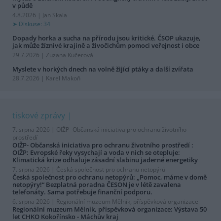
v půdě
4.8.2026 | Jan Skala
Diskuse: 34
Dopady horka a sucha na přírodu jsou kritické. ČSOP ukazuje,
jak může žíznivé krajině a živočichům pomoci veřejnost i obce
29.7.2026 | Zuzana Kučerová
Myslete v horkých dnech na volně žijící ptáky a další zvířata
28.7.2026 | Karel Makoň
tiskové zprávy
7. srpna 2026 |
OIŽP- Občanská iniciativa pro ochranu životního
prostředí
OIŽP- Občanská iniciativa pro ochranu životního prostředí :
OIŽP: Evropské řeky vysychají a voda v nich se otepluje:
Klimatická krize odhaluje zásadní slabinu jaderné energetiky
7. srpna 2026 |
Česká společnost pro ochranu netopýrů
Česká společnost pro ochranu netopýrů: „Pomoc, máme v domě
netopýry!“ Bezplatná poradna ČESON je v létě zavalena
telefonáty. Sama potřebuje finanční podporu.
6. srpna 2026 |
Regionální muzeum Mělník, příspěvková organizace
Regionální muzeum Mělník, příspěvková organizace: Výstava 50
let CHKO Kokořínsko - Máchův kraj