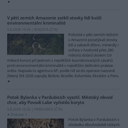
V pěti zemích Amazonie zatkli stovky lidí kvůli
environmentální kriminalitě
5.8.2026 10:34 | BOGOTÁ (
ČTK
)
Policisté v pěti zemích ležících
v Amazonii pozatýkali stovky
lidí a zabavili dřevo, minerály i
zvířata v hodnotě přes 280
milionů dolarů (kolem 5,9
miliard korun) při jednom z největších koordinovaných zásahů
proti environmentální kriminalitě v největším deštném pralese
světa. Napsala to agentura AP, podle níž se do operace nazvané
Zelený štít 2026 zapojily Bolívie, Brazílie, Kolumbie, Ekvádor a Peru.
Potok Bylanka v Pardubicích vyschl. Městský obvod
chce, aby Povodí Labe vyčistilo koryto
5.8.2026 10:26 | PARDUBICE (
ČTK
)
Diskuse: 1
Potok Bylanka v Pardubicích v
důsledku dlouhodobě nízkých