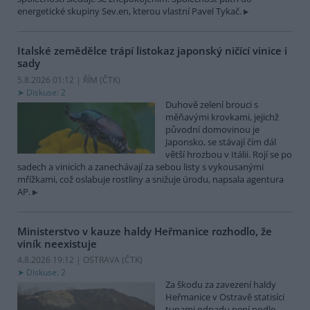
energetické skupiny Sev.en, kterou vlastní Pavel Tykač.
Italské zemědělce trápí listokaz japonský ničící vinice i
sady
5.8.2026 01:12 | ŘÍM (
ČTK
)
Diskuse: 2
Duhově zelení brouci s
měňavými krovkami, jejichž
původní domovinou je
Japonsko, se stávají čím dál
větší hrozbou v Itálii. Rojí se po
sadech a vinicích a zanechávají za sebou listy s vykousanými
mřížkami, což oslabuje rostliny a snižuje úrodu, napsala agentura
AP.
Ministerstvo v kauze haldy Heřmanice rozhodlo, že
viník neexistuje
4.8.2026 19:12 | OSTRAVA (
ČTK
)
Diskuse: 2
Za škodu za zavezení haldy
Heřmanice v Ostravě statisíci
tunami odpadu není podle