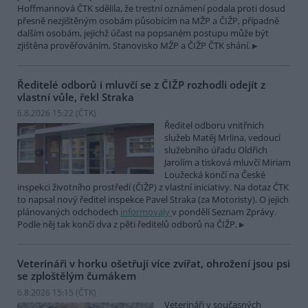
Hoffmannová ČTK sdělila, že trestní oznámení podala proti dosud
přesně nezjištěným osobám působícím na MŽP a ČIŽP, případně
dalším osobám, jejichž účast na popsaném postupu může být
zjištěna prověřováním. Stanovisko MŽP a ČIŽP ČTK shání.
Ředitelé odborů i mluvčí se z ČIŽP rozhodli odejít z
vlastní vůle, řekl Straka
6.8.2026 15:22 (
ČTK
)
Ředitel odboru vnitřních
služeb Matěj Mrlina, vedoucí
služebního úřadu Oldřich
Jarolím a tisková mluvčí Miriam
Loužecká končí na České
inspekci životního prostředí (ČIŽP) z vlastní iniciativy. Na dotaz ČTK
to napsal nový ředitel inspekce Pavel Straka (za Motoristy). O jejich
plánovaných odchodech
informovaly
v pondělí Seznam Zprávy.
Podle něj tak končí dva z pěti ředitelů odborů na ČIŽP.
Veterináři v horku ošetřují více zvířat, ohrožení jsou psi
se zploštělým čumákem
6.8.2026 15:15 (
ČTK
)
Veterináři v současných