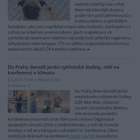
vedrech ošetřují více zvířat.
Mezi nejrizikovější skupiny
podle nich patří plemena psů s
krátkou lebkou a zploštělým
čumákem, jako jsou například mopsi nebo buldočci, starší jedinci a
zvířata se srdečním onemocněním. Jejich majitelé pro ně
vyhledávají veterinární ošetření nejčastěji kvůli přehřátí organismu,
dehydrataci nebo kolapsu. ČTK to sdělila viceprezidentka Komory
veterinárních lékařů ČR Kateřina Valdhans.
Do Prahy dorazili jezdci cyklistické štafety, míří na
konferenci o klimatu
6.8.2026 15:08 | PRAHA (
ČTK
)
Diskuse: 2
Do Prahy dnes dorazili jezdci
mezinárodní cyklistické štafety
COP Bike Ride. Účastníci
vyrazili z brazilského Belému,
kde se konala poslední
konference smluvních stran Rámcové úmluvy Organizace
spojených národů (OSN) o změně klimatu, a míří do turecké
Antalye, v níž se v listopadu uskuteční 31. konference. Cílem
cyklistů je dopravit na konferenci
deset návrhů
na podporu