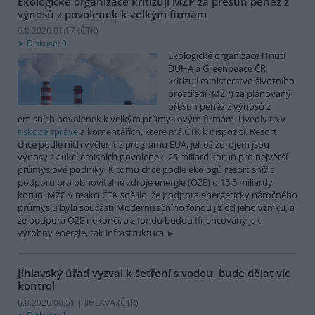
Ekologické organizace kritizují MŽP za přesun peněz z
výnosů z povolenek k velkým firmám
6.8.2026 01:17 (
ČTK
)
Diskuse: 9
Ekologické organizace Hnutí
DUHA a Greenpeace ČR
kritizují ministerstvo životního
prostředí (MŽP) za plánovaný
přesun peněz z výnosů z
emisních povolenek k velkým průmyslovým firmám. Uvedly to v
tiskové zprávě
a komentářích, které má ČTK k dispozici. Resort
chce podle nich vyčlenit z programu EUA, jehož zdrojem jsou
výnosy z aukcí emisních povolenek, 25 miliard korun pro největší
průmyslové podniky. K tomu chce podle ekologů resort snížit
podporu pro obnovitelné zdroje energie (OZE) o 15,5 miliardy
korun. MŽP v reakci ČTK sdělilo, že podpora energeticky náročného
průmyslu byla součástí Modernizačního fondu již od jeho vzniku, a
že podpora OZE nekončí, a z fondu budou financovány jak
výrobny energie, tak infrastruktura.
Jihlavský úřad vyzval k šetření s vodou, bude dělat víc
kontrol
6.8.2026 00:51 | JIHLAVA (
ČTK
)