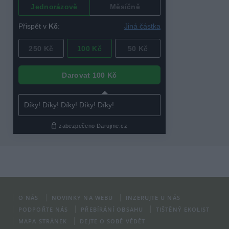
O NÁS
NOVINKY NA WEBU
INZERUJTE U NÁS
PODPOŘTE NÁS
PŘEBÍRÁNÍ OBSAHU
TIŠTĚNÝ EKOLIST
MAPA STRÁNEK
DEJTE O SOBĚ VĚDĚT