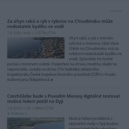
reklama
Za úhyn raků a ryb v rybníce na Chrudimsku může
nedostatek kyslíku ve vodě
7.8.2026 14:05 | CTĚTÍN (
ČTK
)
Úhyn raků a ryb v Horním
rybníce u Vranova, části obce
Ctětín na Chrudimsku, má na
svědomí nedostatek kyslíku ve
vodě. Způsobilo ho horké
počasí s minimem srážek. Podezření na otravu modrou skalicí se
nepotvrdilo, uvedla na dotaz ČTK ředitelka oblastního
inspektorátu České inspekce životního prostředí (ČIŽP) v Hradci
Králové Jana Štěpánková.
CzechGlobe bude s Povodím Moravy digitálně testovat
možná řešení potíží na Dyji
7.8.2026 11:34 | BRNO (
ČTK
)
Diskuse: 2
Možná řešení problémů s
ubýváním vody v Dyji budou
pomocí digitálního dvojčete