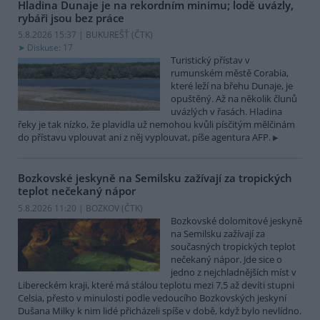
Hladina Dunaje je na rekordním minimu; lodě uvázly,
rybáři jsou bez práce
5.8.2026 15:37 | BUKUREŠŤ (
ČTK
)
Diskuse: 17
Turistický přístav v
rumunském městě Corabia,
které leží na břehu Dunaje, je
opuštěný. Až na několik člunů
uvázlých v řasách. Hladina
řeky je tak nízko, že plavidla už nemohou kvůli písčitým mělčinám
do přístavu vplouvat ani z něj vyplouvat, píše agentura AFP.
Bozkovské jeskyně na Semilsku zažívají za tropických
teplot nečekaný nápor
5.8.2026 11:20 | BOZKOV (
ČTK
)
Bozkovské dolomitové jeskyně
na Semilsku zažívají za
současných tropických teplot
nečekaný nápor. Jde sice o
jedno z nejchladnějších míst v
Libereckém kraji, které má stálou teplotu mezi 7,5 až devíti stupni
Celsia, přesto v minulosti podle vedoucího Bozkovských jeskyní
Dušana Milky k nim lidé přicházeli spíše v době, když bylo nevlídno.