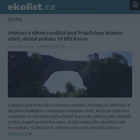
☰
/
zpravodajství
/
zprávy
Zprávy
Vedoucí s dětmi rozdělal pod Pravčickou bránou
oheň, dostal pokutu 10 000 korun
7.8.2026 14:20 | HŘENSKO (
ČTK
)
V jeskyni pod Pravčickou bránou nedaleko Hřenska na Děčínsku si
skupina nezletilých s vedoucím rozdělala oheň, který při odchodu
neuhasila. V národním parku České Švýcarsko přitom platí nejvyšší
možný stupeň požárního rizika. Strážci vedoucího dostihli a dali
mu pokutu 10 000 korun. Informoval o tom národní park na
facebooku.