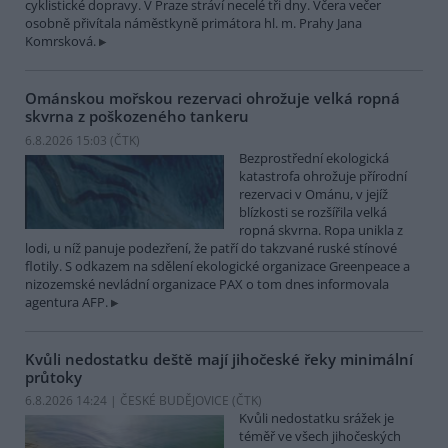
cyklistické dopravy. V Praze stráví necelé tři dny. Včera večer
osobně přivítala náměstkyně primátora hl. m. Prahy Jana
Komrsková.
Ománskou mořskou rezervaci ohrožuje velká ropná
skvrna z poškozeného tankeru
6.8.2026 15:03 (
ČTK
)
Bezprostřední ekologická
katastrofa ohrožuje přírodní
rezervaci v Ománu, v jejíž
blízkosti se rozšířila velká
ropná skvrna. Ropa unikla z
lodi, u níž panuje podezření, že patří do takzvané ruské stínové
flotily. S odkazem na sdělení ekologické organizace Greenpeace a
nizozemské nevládní organizace PAX o tom dnes informovala
agentura AFP.
Kvůli nedostatku deště mají jihočeské řeky minimální
průtoky
6.8.2026 14:24 | ČESKÉ BUDĚJOVICE (
ČTK
)
Kvůli nedostatku srážek je
téměř ve všech jihočeských