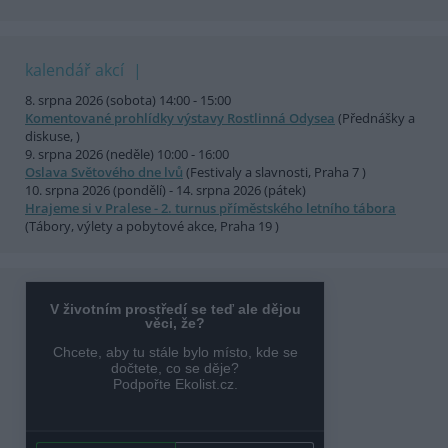
kalendář akcí
8. srpna 2026 (sobota) 14:00 - 15:00
Komentované prohlídky výstavy Rostlinná Odysea
(Přednášky a
diskuse, )
9. srpna 2026 (neděle) 10:00 - 16:00
Oslava Světového dne lvů
(Festivaly a slavnosti, Praha 7 )
10. srpna 2026 (pondělí) - 14. srpna 2026 (pátek)
Hrajeme si v Pralese - 2. turnus příměstského letního tábora
(Tábory, výlety a pobytové akce, Praha 19 )