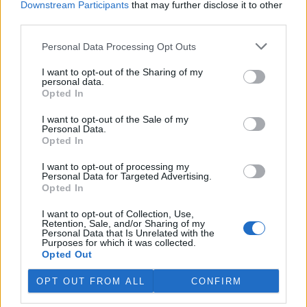
Downstream Participants
that may further disclose it to other
third parties.
Island vyhostí aktivisty bojující proti lovu velryb,
pronásledovali velrybáře
Personal Data Processing Opt Outs
5.8.2026 19:54 (
ČTK
)
I want to opt-out of the Sharing of my
Islandské úřady nařídily
personal data.
vyhoštění 21 aktivistů
Opted In
bojujících proti lovu velryb
poté, co minulý týden
I want to opt-out of the Sale of my
pobřežní stráž s policií zabavily
Personal Data.
jejich loď, která pronásledovala velrybářské plavidlo. Pasažéři lodi
Opted In
patřící nadaci kanadsko-amerického ekologického aktivisty Paula
Watsona jsou od té doby zadržováni v Reykjavíku. Sám Watson na
I want to opt-out of processing my
palubě nebyl. Píše o tom agentura AFP s odvoláním na islandskou
Personal Data for Targeted Advertising.
policii.
Opted In
I want to opt-out of Collection, Use,
Záchranná stanice v Praze přijímá kvůli vedrům více
Retention, Sale, and/or Sharing of my
Personal Data that Is Unrelated with the
volně žijících zvířat
Purposes for which it was collected.
5.8.2026 17:40 | PRAHA (
ČTK
)
Opted Out
Kvůli vysokým letním
teplotám pracovníci pražské
OPT OUT FROM ALL
CONFIRM
záchranné stanice pro volně
žijící živočichy přijímají více