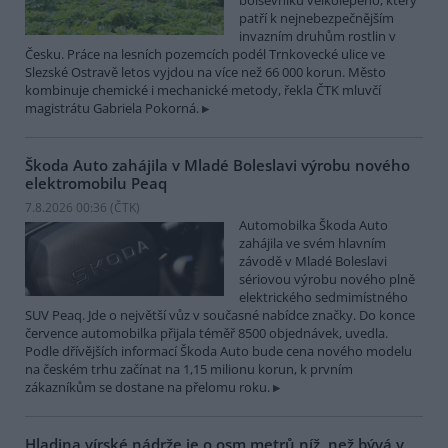
bolševníku velkolepého, který
patří k nejnebezpečnějším
invazním druhům rostlin v
Česku. Práce na lesních pozemcích podél Trnkovecké ulice ve
Slezské Ostravě letos vyjdou na více než 66 000 korun. Město
kombinuje chemické i mechanické metody, řekla ČTK mluvčí
magistrátu Gabriela Pokorná.
Škoda Auto zahájila v Mladé Boleslavi výrobu nového
elektromobilu Peaq
7.8.2026 00:36 (
ČTK
)
Automobilka Škoda Auto
zahájila ve svém hlavním
závodě v Mladé Boleslavi
sériovou výrobu nového plně
elektrického sedmimístného
SUV Peaq. Jde o největší vůz v současné nabídce značky. Do konce
července automobilka přijala téměř 8500 objednávek, uvedla.
Podle dřívějších informací Škoda Auto bude cena nového modelu
na českém trhu začínat na 1,15 milionu korun, k prvním
zákazníkům se dostane na přelomu roku.
Hladina vírské nádrže je o osm metrů níž, než bývá v