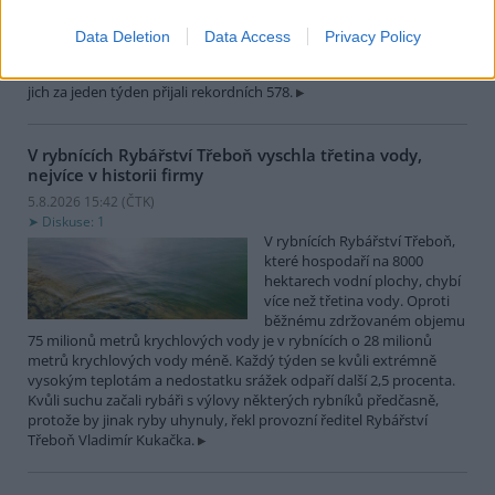
zvířat, nejčastěji
dehydratovaná a vysílená mláďata ptáků nebo veverek. ČTK to
Data Deletion
Data Access
Privacy Policy
sdělila mluvčí stanice Petra Fišerová. Během současné vlny veder
stanice denně ošetří desítky živočichů, při první letošní vlně horka
jich za jeden týden přijali rekordních 578.
V rybnících Rybářství Třeboň vyschla třetina vody,
nejvíce v historii firmy
5.8.2026 15:42 (
ČTK
)
Diskuse: 1
V rybnících Rybářství Třeboň,
které hospodaří na 8000
hektarech vodní plochy, chybí
více než třetina vody. Oproti
běžnému zdržovaném objemu
75 milionů metrů krychlových vody je v rybnících o 28 milionů
metrů krychlových vody méně. Každý týden se kvůli extrémně
vysokým teplotám a nedostatku srážek odpaří další 2,5 procenta.
Kvůli suchu začali rybáři s výlovy některých rybníků předčasně,
protože by jinak ryby uhynuly, řekl provozní ředitel Rybářství
Třeboň Vladimír Kukačka.