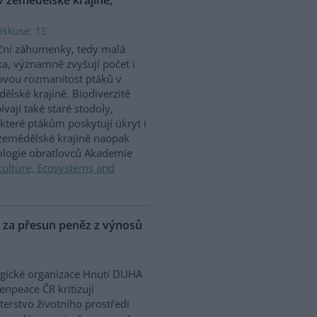
iskuse: 15
ční záhumenky, tedy malá
ka, významně zvyšují počet i
vou rozmanitost ptáků v
ělské krajině. Biodiverzitě
ívají také staré stodoly,
které ptákům poskytují úkryt i
 zemědělské krajině naopak
iologie obratlovců Akademie
culture, Ecosystems and
P za přesun peněz z výnosů
gické organizace Hnutí DUHA
enpeace ČR kritizují
terstvo životního prostředí