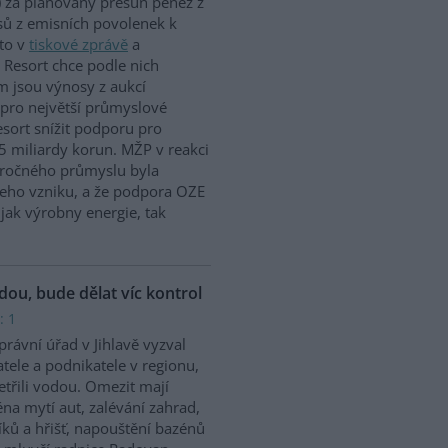
 za plánovaný přesun peněz z
ů z emisních povolenek k
to v
tiskové zprávě
a
 Resort chce podle nich
m jsou výnosy z aukcí
 pro největší průmyslové
sort snížit podporu pro
5 miliardy korun. MŽP v reakci
náročného průmyslu byla
jeho vzniku, a že podpora OZE
jak výrobny energie, tak
odou, bude dělat víc kontrol
: 1
rávní úřad v Jihlavě vyzval
tele a podnikatele v regionu,
etřili vodou. Omezit mají
na mytí aut, zalévání zahrad,
íků a hřišť, napouštění bazénů