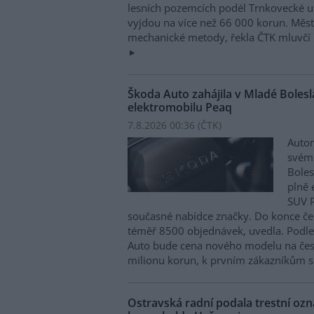
lesních pozemcích podél Trnkovecké ul
vyjdou na více než 66 000 korun. Měs
mechanické metody, řekla ČTK mluvčí 
Škoda Auto zahájila v Mladé Boles
elektromobilu Peaq
7.8.2026 00:36 (
ČTK
)
Autom
svém
Boles
plně 
SUV P
současné nabídce značky. Do konce če
téměř 8500 objednávek, uvedla. Podle 
Auto bude cena nového modelu na čes
milionu korun, k prvním zákazníkům s
Ostravská radní podala trestní oz