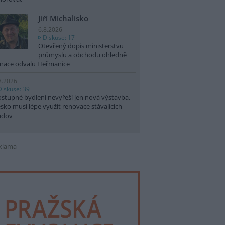
Jiří Michalisko
6.8.2026
Diskuse: 17
Otevřený dopis ministerstvu
průmyslu a obchodu ohledně
nace odvalu Heřmanice
8.2026
Diskuse: 39
stupné bydlení nevyřeší jen nová výstavba.
sko musí lépe využít renovace stávajících
udov
klama