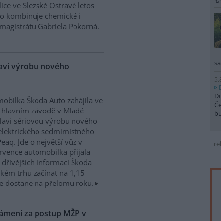
ice ve Slezské Ostravě letos
to kombinuje chemické i
magistrátu Gabriela Pokorná.
sa
lavi výrobu nového
5.
Do
obilka Škoda Auto zahájila ve
Če
 hlavním závodě v Mladé
b
lavi sériovou výrobu nového
elektrického sedmimístného
eaq. Jde o největší vůz v
re
rvence automobilka přijala
dřívějších informací Škoda
kém trhu začínat na 1,15
e dostane na přelomu roku.
námení za postup MŽP v