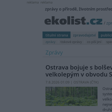
reklama
reklama
zprávy o přírodě, životním prostřed
/
zp
titulní strana
zpravodajství
public
zprávy
tiskové zprávy
co píší jiní
spe
Zprávy
Ostrava bojuje s bolš
velkolepým v obvodu S
7.8.2026 01:09 | OSTRAVA (
ČTK
)
Ostra
syste
velko
nejn
druhů