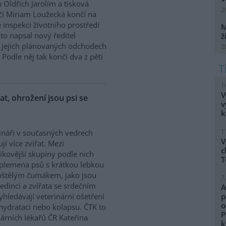
 Oldřich Jarolím a tisková
2
í Miriam Loužecká končí na
 inspekci životního prostředí
M
K to napsal nový ředitel
ž
 O jejich plánovaných odchodech
2
Podle něj tak končí dva z pěti
1
V
řat, ohrožení jsou psi se
v
k
1
ináři v současných vedrech
V
ují více zvířat. Mezi
c
zikovější skupiny podle nich
T
 plemena psů s krátkou lebkou
oštělým čumákem, jako jsou
7
edinci a zvířata se srdečním
A
hledávají veterinární ošetření
p
o
ehydrataci nebo kolapsu. ČTK to
P
árních lékařů ČR Kateřina
k