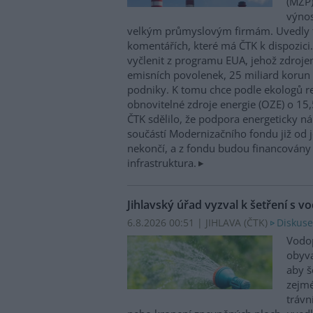
(MŽP)
výnos
velkým průmyslovým firmám. Uvedly 
komentářích, které má ČTK k dispozici.
vyčlenit z programu EUA, jehož zdroje
emisních povolenek, 25 miliard korun
podniky. K tomu chce podle ekologů re
obnovitelné zdroje energie (OZE) o 15,
ČTK sdělilo, že podpora energeticky 
součástí Modernizačního fondu již od 
nekončí, a z fondu budou financovány 
infrastruktura.
Jihlavský úřad vyzval k šetření s v
6.8.2026 00:51 | JIHLAVA (
ČTK
)
Diskuse
Vodop
obyva
aby š
zejmé
trávn