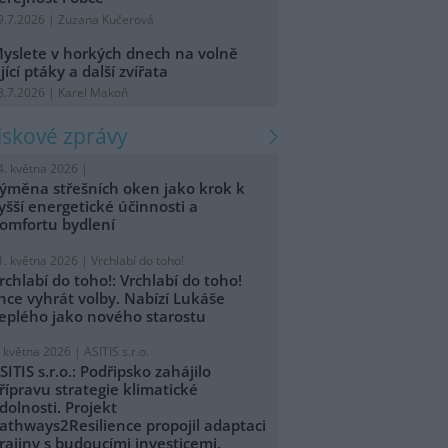
9.7.2026 | Zuzana Kučerová
yslete v horkých dnech na volně
ijící ptáky a další zvířata
8.7.2026 | Karel Makoň
tiskové zprávy
4. května 2026 |
ýměna střešních oken jako krok k
yšší energetické účinnosti a
omfortu bydlení
1. května 2026 |
Vrchlabí do toho!
rchlabí do toho!: Vrchlabí do toho!
hce vyhrát volby. Nabízí Lukáše
eplého jako nového starostu
. května 2026 |
ASITIS s.r.o.
SITIS s.r.o.: Podřipsko zahájilo
řípravu strategie klimatické
dolnosti. Projekt
athways2Resilience propojil adaptaci
rajiny s budoucími investicemi.