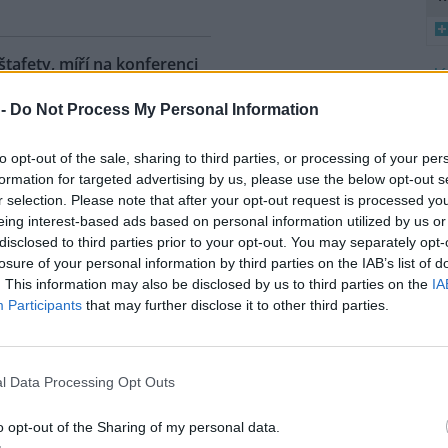
 štafety, míří na konferenci
8
 2
 -
Do Not Process My Personal Information
K
ahy dnes dorazili jezdci
O
árodní cyklistické štafety COP
to opt-out of the sale, sharing to third parties, or processing of your per
Ride. Účastníci vyrazili z
9
formation for targeted advertising by us, please use the below opt-out s
O
lského Belému, kde se konala
r selection. Please note that after your opt-out request is processed y
s
dní konference smluvních
eing interest-based ads based on personal information utilized by us or
ojených národů (OSN) o změně
disclosed to third parties prior to your opt-out. You may separately opt-
1
íž se v listopadu uskuteční 31.
(
losure of your personal information by third parties on the IAB’s list of
 na konferenci
deset návrhů
na
H
. This information may also be disclosed by us to third parties on the
IA
p
ráví necelé tři dny. Včera
Participants
that may further disclose it to other third parties.
a
mátora hl. m. Prahy Jana
l Data Processing Opt Outs
uje velká ropná skvrna z
o opt-out of the Sharing of my personal data.