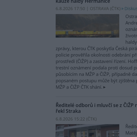
kauze haldy Heřmanice
6.8.2026 17:50 | OSTRAVA (
ČTK
)
Diskus
Ostra
Andre
oznám
život
haldy
zprávy, kterou ČTK poskytla Česká pirá
policie prověřila okolnosti odebrání p
prostředí (ČIŽP) a zastavení řízení. Ho
trestní oznámení podala proti dosud 
působícím na MŽP a ČIŽP, případně dal
popsaném postupu může být zjištěna 
MŽP a ČIŽP ČTK shání.
Ředitelé odborů i mluvčí se z ČIŽP r
řekl Straka
6.8.2026 15:22 (
ČTK
)
Ředit
Matěj