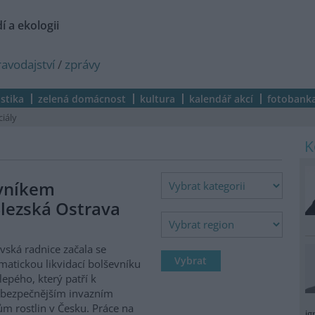
í a ekologii
ravodajství
/
zprávy
istika
zelená domácnost
kultura
kalendář akcí
fotobank
ciály
evníkem
lezská Ostrava
vská radnice začala se
matickou likvidací bolševníku
lepého, který patří k
ebezpečnějším invazním
m rostlin v Česku. Práce na
ig