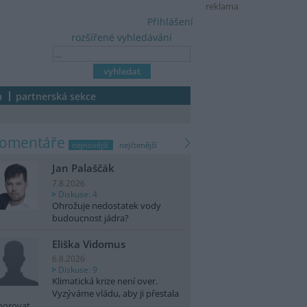
reklama
Přihlášení
rozšířené vyhledávání
a
partnerská sekce
komentáře
nejnovější
nejčtenější
Jan Palaščák
7.8.2026
Diskuse: 4
Ohrožuje nedostatek vody
budoucnost jádra?
Eliška Vidomus
6.8.2026
Diskuse: 9
Klimatická krize není over.
Vyzýváme vládu, aby ji přestala
norovat