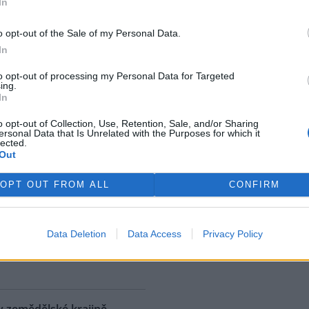
In
ostřední ekologická katastrofa
uje přírodní rezervaci v
o opt-out of the Sale of my Personal Data.
, v jejíž blízkosti se rozšířila
In
 ropná skvrna. Ropa unikla z
 u níž panuje podezření, že
to opt-out of processing my Personal Data for Targeted
ing.
. S odkazem na sdělení
In
izozemské nevládní organizace
 AFP.
o opt-out of Collection, Use, Retention, Sale, and/or Sharing
ersonal Data that Is Unrelated with the Purposes for which it
lected.
Out
ské řeky minimální průtoky
K
)
OPT OUT FROM ALL
CONFIRM
 nedostatku srážek je téměř ve
 jihočeských řekách historicky
nší průtok vody. Nejhorší je
Data Deletion
Data Access
Privacy Policy
ce v rovinatých oblastech,
rek
klad na Českobudějovicku. ČTK
v zemědělské krajině,