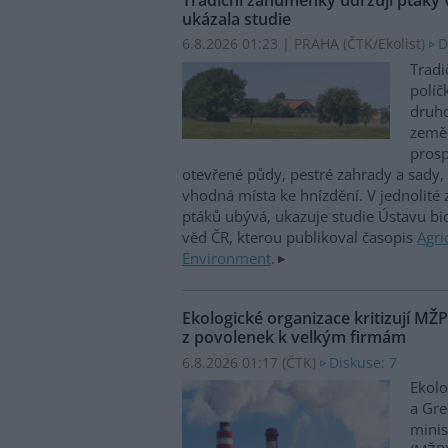
ukázala studie
6.8.2026 01:23 | PRAHA (
ČTK/Ekolist
)
D
Tradi
políč
druho
zeměd
prosp
otevřené půdy, pestré zahrady a sady, 
vhodná místa ke hnízdění. V jednolité
ptáků ubývá, ukazuje studie Ústavu b
věd ČR, kterou publikoval časopis
Agri
Environment
.
Ekologické organizace kritizují MŽ
z povolenek k velkým firmám
6.8.2026 01:17 (
ČTK
)
Diskuse: 7
Ekolo
a Gre
minis