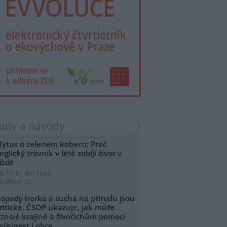
rady a návody
ýtus o zeleném koberci: Proč
nglický trávník v létě zabíjí život v
ůdě
.8.2026 | Jan Skala
Diskuse: 32
opady horka a sucha na přírodu jsou
ritické. ČSOP ukazuje, jak může
íznivé krajině a živočichům pomoci
eřejnost i obce