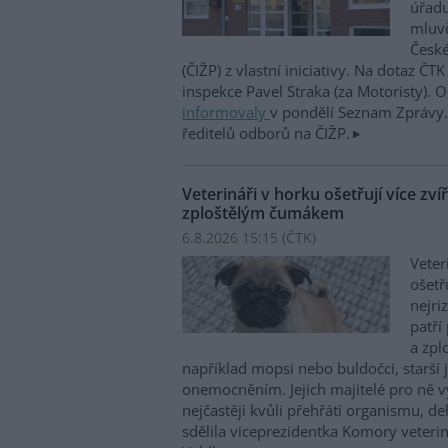
úřadu
mluvč
České
(ČIŽP) z vlastní iniciativy. Na dotaz ČT
inspekce Pavel Straka (za Motoristy).
informovaly
v pondělí Seznam Zprávy. 
ředitelů odborů na ČIŽP.
Veterináři v horku ošetřují více zví
zploštělým čumákem
6.8.2026 15:15 (
ČTK
)
Veter
ošetř
nejri
patří
a zpl
například mopsi nebo buldočci, starší j
onemocněním. Jejich majitelé pro ně vy
nejčastěji kvůli přehřátí organismu, d
sdělila viceprezidentka Komory veterin