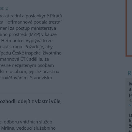
e: 2
vská radní a poslankyně Pirátů
a Hoffmannová podala trestní
ení za postup ministerstva
ního prostředí (MŽP) v kauze
 Heřmanice. Vyplývá to ze
tská strana. Požaduje, aby
řípadu České inspekci životního
ffmannová ČTK sdělila, že
přesně nezjištěným osobám
ším osobám, jejichž účast na
prověřováním. Stanovisko
M
a
p
ozhodli odejít z vlastní vůle,
4
D
k
el odboru vnitřních služeb
ž
 Mrlina, vedoucí služebního
v