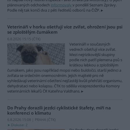
plánovaných odchodech
informovaly
v pondělí Seznam Zprávy.
Podle něj tak končí dva z pěti ředitelů odborů na ČIŽP.
Veterináři v horku ošetřují více zvířat, ohrožení jsou psi
se zploštělým čumákem
6.8.2026 15:15 (
ČTK
)
Veterináři v současných
vedrech ošetřují více zvířat.
Mezi nejrizikovější skupiny
podle nich patří plemena psů s
krátkou lebkou a zploštělým
čumákem, jako jsou například mopsi nebo buldočci, starší jedinci a
zvířata se srdečním onemocněním. Jejich majitelé pro ně
vyhledávají veterinární ošetření nejčastěji kvůli přehřátí organismu,
dehydrataci nebo kolapsu. ČTK to sdělila viceprezidentka Komory
veterinárních lékařů ČR Kateřina Valdhans.
Do Prahy dorazili jezdci cyklistické štafety, míří na
konferenci o klimatu
6.8.2026 15:08 | PRAHA (
ČTK
)
Diskuse: 2