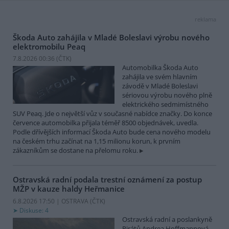
reklama
Škoda Auto zahájila v Mladé Boleslavi výrobu nového
elektromobilu Peaq
7.8.2026 00:36 (
ČTK
)
Automobilka Škoda Auto
zahájila ve svém hlavním
závodě v Mladé Boleslavi
sériovou výrobu nového plně
elektrického sedmimístného
SUV Peaq. Jde o největší vůz v současné nabídce značky. Do konce
července automobilka přijala téměř 8500 objednávek, uvedla.
Podle dřívějších informací Škoda Auto bude cena nového modelu
na českém trhu začínat na 1,15 milionu korun, k prvním
zákazníkům se dostane na přelomu roku.
Ostravská radní podala trestní oznámení za postup
MŽP v kauze haldy Heřmanice
6.8.2026 17:50 | OSTRAVA (
ČTK
)
Diskuse: 4
Ostravská radní a poslankyně
Pirátů Andrea Hoffmannová