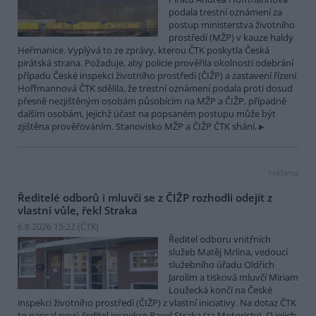
podala trestní oznámení za
postup ministerstva životního
prostředí (MŽP) v kauze haldy
Heřmanice. Vyplývá to ze zprávy, kterou ČTK poskytla Česká
pirátská strana. Požaduje, aby policie prověřila okolnosti odebrání
případu České inspekci životního prostředí (ČIŽP) a zastavení řízení.
Hoffmannová ČTK sdělila, že trestní oznámení podala proti dosud
přesně nezjištěným osobám působícím na MŽP a ČIŽP, případně
dalším osobám, jejichž účast na popsaném postupu může být
zjištěna prověřováním. Stanovisko MŽP a ČIŽP ČTK shání.
reklama
Ředitelé odborů i mluvčí se z ČIŽP rozhodli odejít z
vlastní vůle, řekl Straka
6.8.2026 15:22 (
ČTK
)
Ředitel odboru vnitřních
služeb Matěj Mrlina, vedoucí
služebního úřadu Oldřich
Jarolím a tisková mluvčí Miriam
Loužecká končí na České
inspekci životního prostředí (ČIŽP) z vlastní iniciativy. Na dotaz ČTK
to napsal nový ředitel inspekce Pavel Straka (za Motoristy). O jejich