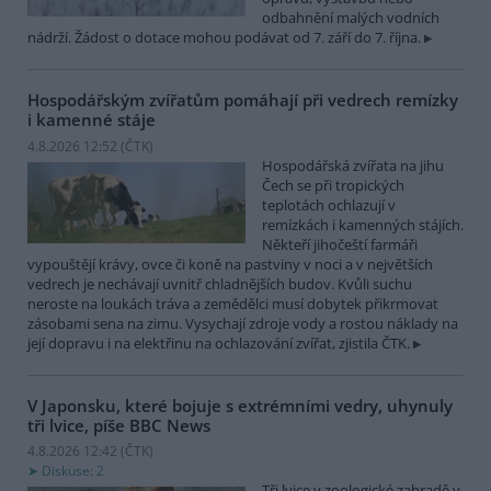
odbahnění malých vodních
nádrží. Žádost o dotace mohou podávat od 7. září do 7. října.
Hospodářským zvířatům pomáhají při vedrech remízky
i kamenné stáje
4.8.2026 12:52 (
ČTK
)
Hospodářská zvířata na jihu
Čech se při tropických
teplotách ochlazují v
remízkách i kamenných stájích.
Někteří jihočeští farmáři
vypouštějí krávy, ovce či koně na pastviny v noci a v největších
vedrech je nechávají uvnitř chladnějších budov. Kvůli suchu
neroste na loukách tráva a zemědělci musí dobytek přikrmovat
zásobami sena na zimu. Vysychají zdroje vody a rostou náklady na
její dopravu i na elektřinu na ochlazování zvířat, zjistila ČTK.
V Japonsku, které bojuje s extrémními vedry, uhynuly
tři lvice, píše BBC News
4.8.2026 12:42 (
ČTK
)
Diskuse: 2
Tři lvice v zoologické zahradě v