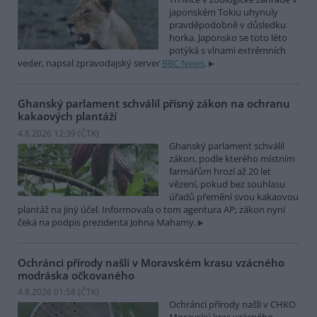
japonském Tokiu uhynuly
pravděpodobně v důsledku
horka. Japonsko se toto léto
potýká s vlnami extrémních
veder, napsal zpravodajský server
BBC News
.
Ghanský parlament schválil přísný zákon na ochranu
kakaových plantáží
4.8.2026 12:39 (
ČTK
)
Ghanský parlament schválil
zákon, podle kterého místním
farmářům hrozí až 20 let
vězení, pokud bez souhlasu
úřadů přemění svou kakaovou
plantáž na jiný účel. Informovala o tom agentura AP; zákon nyní
čeká na podpis prezidenta Johna Mahamy.
Ochránci přírody našli v Moravském krasu vzácného
modráska očkovaného
4.8.2026 01:58 (
ČTK
)
Ochránci přírody našli v CHKO