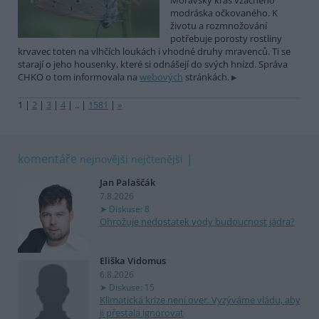
Moravský kras vzácného
modráska očkovaného. K
životu a rozmnožování
potřebuje porosty rostliny
krvavec toten na vlhčích loukách i vhodné druhy mravenců. Ti se
starají o jeho housenky, které si odnášejí do svých hnízd. Správa
CHKO o tom informovala na
webových
stránkách.
1
|
2
|
3
|
4
|
..
|
1581
|
»
komentáře
nejnovější
nejčtenější
Jan Palaščák
7.8.2026
Diskuse: 8
Ohrožuje nedostatek vody budoucnost jádra?
Eliška Vidomus
6.8.2026
Diskuse: 15
Klimatická krize není over. Vyzýváme vládu, aby
ji přestala ignorovat