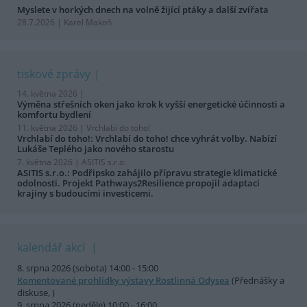
Myslete v horkých dnech na volně žijící ptáky a další zvířata
28.7.2026 | Karel Makoň
tiskové zprávy
14. května 2026 |
Výměna střešních oken jako krok k vyšší energetické účinnosti a
komfortu bydlení
11. května 2026 |
Vrchlabí do toho!
Vrchlabí do toho!: Vrchlabí do toho! chce vyhrát volby. Nabízí
Lukáše Teplého jako nového starostu
7. května 2026 |
ASITIS s.r.o.
ASITIS s.r.o.: Podřipsko zahájilo přípravu strategie klimatické
odolnosti. Projekt Pathways2Resilience propojil adaptaci
krajiny s budoucími investicemi.
kalendář akcí
8. srpna 2026 (sobota) 14:00 - 15:00
Komentované prohlídky výstavy Rostlinná Odysea
(Přednášky a
diskuse, )
9. srpna 2026 (neděle) 10:00 - 16:00