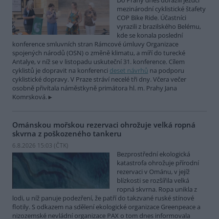
Do Prahy dnes dorazili jezdci
mezinárodní cyklistické štafety
COP Bike Ride. Účastníci
vyrazili z brazilského Belému,
kde se konala poslední
konference smluvních stran Rámcové úmluvy Organizace
spojených národů (OSN) o změně klimatu, a míří do turecké
Antalye, v níž se v listopadu uskuteční 31. konference. Cílem
cyklistů je dopravit na konferenci
deset návrhů
na podporu
cyklistické dopravy. V Praze stráví necelé tři dny. Včera večer
osobně přivítala náměstkyně primátora hl. m. Prahy Jana
Komrsková.
Ománskou mořskou rezervaci ohrožuje velká ropná
skvrna z poškozeného tankeru
6.8.2026 15:03 (
ČTK
)
Bezprostřední ekologická
katastrofa ohrožuje přírodní
rezervaci v Ománu, v jejíž
blízkosti se rozšířila velká
ropná skvrna. Ropa unikla z
lodi, u níž panuje podezření, že patří do takzvané ruské stínové
flotily. S odkazem na sdělení ekologické organizace Greenpeace a
nizozemské nevládní organizace PAX o tom dnes informovala