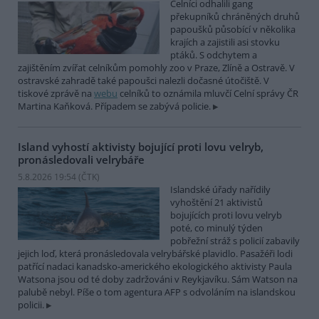
Celníci odhalili gang
překupníků chráněných druhů
papoušků působící v několika
krajích a zajistili asi stovku
ptáků. S odchytem a
zajištěním zvířat celníkům pomohly zoo v Praze, Zlíně a Ostravě. V
ostravské zahradě také papoušci nalezli dočasné útočiště. V
tiskové zprávě na
webu
celníků to oznámila mluvčí Celní správy ČR
Martina Kaňková. Případem se zabývá policie.
Island vyhostí aktivisty bojující proti lovu velryb,
pronásledovali velrybáře
5.8.2026 19:54 (
ČTK
)
Islandské úřady nařídily
vyhoštění 21 aktivistů
bojujících proti lovu velryb
poté, co minulý týden
pobřežní stráž s policií zabavily
jejich loď, která pronásledovala velrybářské plavidlo. Pasažéři lodi
patřící nadaci kanadsko-amerického ekologického aktivisty Paula
Watsona jsou od té doby zadržováni v Reykjavíku. Sám Watson na
palubě nebyl. Píše o tom agentura AFP s odvoláním na islandskou
policii.