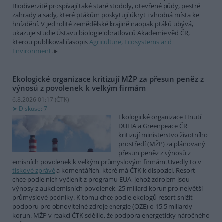
Biodiverzitě prospívají také staré stodoly, otevřené půdy, pestré
zahrady a sady, které ptákům poskytují úkryt i vhodná místa ke
hnízdění. V jednolité zemědělské krajině naopak ptáků ubývá,
ukazuje studie Ústavu biologie obratlovců Akademie věd ČR,
kterou publikoval časopis
Agriculture, Ecosystems and
Environment
.
Ekologické organizace kritizují MŽP za přesun peněz z
výnosů z povolenek k velkým firmám
6.8.2026 01:17 (
ČTK
)
Diskuse: 7
Ekologické organizace Hnutí
DUHA a Greenpeace ČR
kritizují ministerstvo životního
prostředí (MŽP) za plánovaný
přesun peněz z výnosů z
emisních povolenek k velkým průmyslovým firmám. Uvedly to v
tiskové zprávě
a komentářích, které má ČTK k dispozici. Resort
chce podle nich vyčlenit z programu EUA, jehož zdrojem jsou
výnosy z aukcí emisních povolenek, 25 miliard korun pro největší
průmyslové podniky. K tomu chce podle ekologů resort snížit
podporu pro obnovitelné zdroje energie (OZE) o 15,5 miliardy
korun. MŽP v reakci ČTK sdělilo, že podpora energeticky náročného