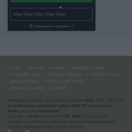
O NÁS
NOVINKY NA WEBU
INZERUJTE U NÁS
PODPOŘTE NÁS
PŘEBÍRÁNÍ OBSAHU
TIŠTĚNÝ EKOLIST
MAPA STRÁNEK
DEJTE O SOBĚ VĚDĚT
ZPRÁVY E-MAILEM
COOKIES
Ekolist.cz
je vydáván občanským sdružením
BEZK
. ISSN 1802-9019.
Za
webhosting
a
publikační systém TOOLKIT
děkujeme
Ecn
studiu
. Navštivte
Ecomonitor
.
Copyright ©
BEZK
. Copyright ©
ČTK
,
TASR
. Všechna práva
vyhrazena. Publikování nebo šíření obsahu je bez předchozího
souhlasu držitele autorských práv zakázáno.