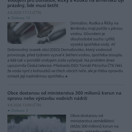
Vodojem pro Domašov, Říčky a Rudku na Brněnsku byl
prázdný, lidé musí šetřit
4.8.2026 17:12 (
ČTK
)
Diskuse: 10
Domašov, Rudka a Říčky na
Brněnsku mají potíže s pitnou
vodou. Důvodem je
dlouhodobé sucho i příliš
vysoká spotřeba vody. Ač
Dobrovolný svazek obcí (DSO) Domašovsko, který vodovod
provozuje, před týdnem vyzval k šetření vodou, spotřeba stoupla,
a lidé tak v pondělí vodojem zcela vyčerpali. Na problém dnes
upozornila Česká televize. Předseda DSO Tomáš Pitrocha ČTK řekl,
že voda nyní z kohoutků ve třech obcích teče, ale je třeba opravdu
omezit její nadměrnou spotřebu.
Obce dostanou od ministerstva 300 milionů korun na
opravu nebo výstavbu vodních nádrží
4.8.2026 13:09 (
ČTK
)
Diskuse: 3
Obce dostanou od
ministerstva zemědělství
(MZe) 300 milionů korun na
opravu, výstavbu nebo