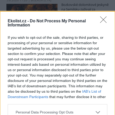
5.8.2026 11:20 | BOZKOV (
ČTK
)
Bozkovské dolomitové jeskyně
na Semilsku zažívají za
současných tropických teplot
nečekaný nápor. Jde sice o
Ekolist.cz -
Do Not Process My Personal
jedno z nejchladnějších míst v
Information
Libereckém kraji, které má stálou teplotu mezi 7,5 až devíti stupni
Celsia, přesto v minulosti podle vedoucího Bozkovských jeskyní
Dušana Milky k nim lidé přicházeli spíše v době, když bylo nevlídno.
If you wish to opt-out of the sale, sharing to third parties, or
processing of your personal or sensitive information for
targeted advertising by us, please use the below opt-out
section to confirm your selection. Please note that after your
V pěti zemích Amazonie zatkli stovky lidí kvůli
opt-out request is processed you may continue seeing
environmentální kriminalitě
interest-based ads based on personal information utilized by
5.8.2026 10:34 | BOGOTÁ (
ČTK
)
us or personal information disclosed to third parties prior to
Policisté v pěti zemích ležících
your opt-out. You may separately opt-out of the further
v Amazonii pozatýkali stovky
lidí a zabavili dřevo, minerály i
disclosure of your personal information by third parties on the
zvířata v hodnotě přes 280
IAB’s list of downstream participants. This information may
milionů dolarů (kolem 5,9
also be disclosed by us to third parties on the
IAB’s List of
miliard korun) při jednom z největších koordinovaných zásahů
Downstream Participants
that may further disclose it to other
proti environmentální kriminalitě v největším deštném pralese
third parties.
světa. Napsala to agentura AP, podle níž se do operace nazvané
Zelený štít 2026 zapojily Bolívie, Brazílie, Kolumbie, Ekvádor a Peru.
Personal Data Processing Opt Outs