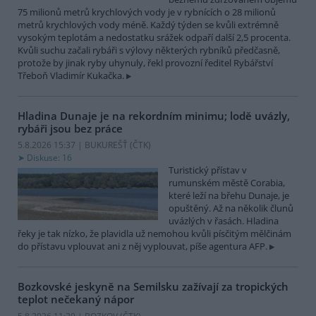
75 milionů metrů krychlových vody je v rybnících o 28 milionů
metrů krychlových vody méně. Každý týden se kvůli extrémně
vysokým teplotám a nedostatku srážek odpaří další 2,5 procenta.
Kvůli suchu začali rybáři s výlovy některých rybníků předčasně,
protože by jinak ryby uhynuly, řekl provozní ředitel Rybářství
Třeboň Vladimír Kukačka.
Hladina Dunaje je na rekordním minimu; lodě uvázly,
rybáři jsou bez práce
5.8.2026 15:37 | BUKUREŠŤ (
ČTK
)
Diskuse: 16
Turistický přístav v
rumunském městě Corabia,
které leží na břehu Dunaje, je
opuštěný. Až na několik člunů
uvázlých v řasách. Hladina
řeky je tak nízko, že plavidla už nemohou kvůli písčitým mělčinám
do přístavu vplouvat ani z něj vyplouvat, píše agentura AFP.
Bozkovské jeskyně na Semilsku zažívají za tropických
teplot nečekaný nápor