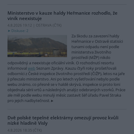
Ministerstvo v kauze haldy Heřmanice rozhodlo, že
viník neexistuje
4.8.2026 19:12 | OSTRAVA (
ČTK
)
Diskuse: 2
Za škodu za zavezení haldy
Heřmanice v Ostravě statisíci
tunami odpadu není podle
ministerstva životního
prostředí (MŽP) nikdo
odpovědný a neexistuje oficiální viník. O rozhodnutí resortu
informoval
web
Seznam Zprávy. Kauzu čtyři roky prošetřovali
odborníci z České inspekce životního prostředí (ČIŽP), letos na jaře
ji převzalo ministerstvo. Ani po letech vyšetřování nebylo podle
webu známo, co přesně se v haldě skrývá, inspekce si proto loni
objednala sérii vrtů a následných analýz odebraných vzorků. Práce
ale měl podle webu minulý měsíc zastavit šéf úřadu Pavel Straka
pro jejich nadbytečnost.
Dvě polské tepelné elektrárny omezují provoz kvůli
nízké hladině Visly
4.8.2026 18:35 (
ČTK
)