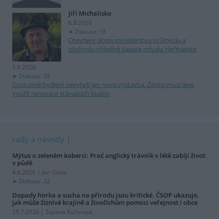
Jiří Michalisko
6.8.2026
Diskuse: 18
Otevřený dopis ministerstvu průmyslu a
obchodu ohledně sanace odvalu Heřmanice
5.8.2026
Diskuse: 39
Dostupné bydlení nevyřeší jen nová výstavba. Česko musí lépe
využít renovace stávajících budov
rady a návody
Mýtus o zeleném koberci: Proč anglický trávník v létě zabíjí život
v půdě
4.8.2026 | Jan Skala
Diskuse: 32
Dopady horka a sucha na přírodu jsou kritické. ČSOP ukazuje,
jak může žíznivé krajině a živočichům pomoci veřejnost i obce
29.7.2026 | Zuzana Kučerová