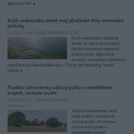
agentura AFP.
Kvůli nedostatku deště mají jihočeské řeky minimální
průtoky
6.8.2026 14:24 | ČESKÉ BUDĚJOVICE (
ČTK
)
Kvůli nedostatku srážek je
téměř ve všech jihočeských
řekách historicky nejmenší
průtok vody. Nejhorší je
situace v rovinatých oblastech,
například na Českobudějovicku. ČTK to řekl hydrolog Tomáš
Vlasák.
Tradiční záhumenky udržují ptáky v zemědělské
krajině, ukázala studie
6.8.2026 01:23 | PRAHA (
ČTK/Ekolist
)
Diskuse: 17
Tradiční záhumenky, tedy
malá políčka, významně
zvyšují počet i druhovou
rozmanitost ptáků v
zemědělské krajině.