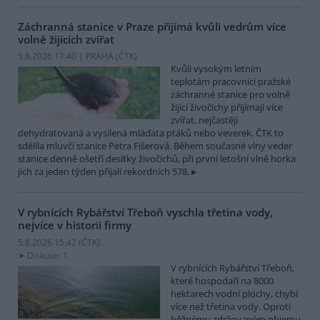
Záchranná stanice v Praze přijímá kvůli vedrům více
volně žijících zvířat
5.8.2026 17:40 | PRAHA (
ČTK
)
Kvůli vysokým letním
teplotám pracovníci pražské
záchranné stanice pro volně
žijící živočichy přijímají více
zvířat, nejčastěji
dehydratovaná a vysílená mláďata ptáků nebo veverek. ČTK to
sdělila mluvčí stanice Petra Fišerová. Během současné vlny veder
stanice denně ošetří desítky živočichů, při první letošní vlně horka
jich za jeden týden přijali rekordních 578.
V rybnících Rybářství Třeboň vyschla třetina vody,
nejvíce v historii firmy
5.8.2026 15:42 (
ČTK
)
Diskuse: 1
V rybnících Rybářství Třeboň,
které hospodaří na 8000
hektarech vodní plochy, chybí
více než třetina vody. Oproti
běžnému zdržovaném objemu