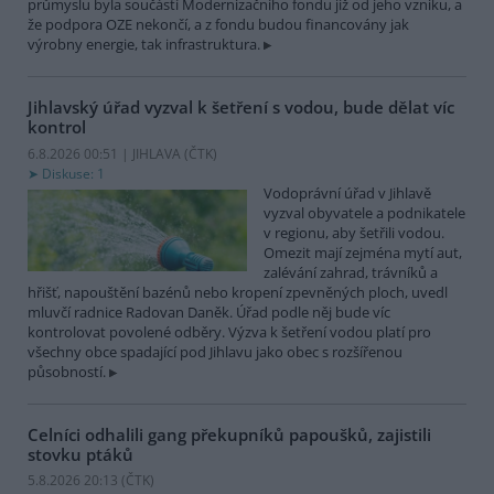
průmyslu byla součástí Modernizačního fondu již od jeho vzniku, a
že podpora OZE nekončí, a z fondu budou financovány jak
výrobny energie, tak infrastruktura.
Jihlavský úřad vyzval k šetření s vodou, bude dělat víc
kontrol
6.8.2026 00:51 | JIHLAVA (
ČTK
)
Diskuse: 1
Vodoprávní úřad v Jihlavě
vyzval obyvatele a podnikatele
v regionu, aby šetřili vodou.
Omezit mají zejména mytí aut,
zalévání zahrad, trávníků a
hřišť, napouštění bazénů nebo kropení zpevněných ploch, uvedl
mluvčí radnice Radovan Daněk. Úřad podle něj bude víc
kontrolovat povolené odběry. Výzva k šetření vodou platí pro
všechny obce spadající pod Jihlavu jako obec s rozšířenou
působností.
Celníci odhalili gang překupníků papoušků, zajistili
stovku ptáků
5.8.2026 20:13 (
ČTK
)