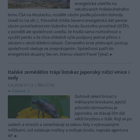
energetická ušetřila na
rekultivacích hnědouhelného
lomu ČSA na Mostecku, rozdělit obcím podle původní dohody.
Uvedl to na síti
X
. Původně chtěla Severní energetická dát peníze
obcím prostřednictvím Státního fondu životního prostředí (SFŽP),
v pondělí ale společnost uvedla, že hodlá sama rozhodnout o
využití peněz a že chce ohledně výše podpory jednat přímo s
obcemi v okolí těžební oblasti. Červeného krok překvapil, postup
společnosti sleduje se znepokojením. Společnost patří do
energetické skupiny Sev.en, kterou vlastní Pavel Tykač.
Italské zemědělce trápí listokaz japonský ničící vinice i
sady
5.8.2026 01:12 | ŘÍM (
ČTK
)
Diskuse: 2
Duhově zelení brouci s
měňavými krovkami, jejichž
původní domovinou je
Japonsko, se stávají čím dál
větší hrozbou v Itálii. Rojí se po
sadech a vinicích a zanechávají za sebou listy s vykousanými
mřížkami, což oslabuje rostliny a snižuje úrodu, napsala agentura
AP.