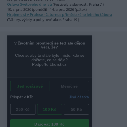
Oslava Světového dne lvů
(Festivaly a slavnosti, Praha 7 )
10. srpna 2026 (pondělí) - 14. srpna 2026 (pátek)
Hrajeme si v Pralese - 2. turnus příměstského letního tábora
(Tábory, výlety a pobytové akce, Praha 19 )