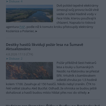
Diskuse: 4
Dvě polské tepelné elektrárny
omezují svůj provoz kvůli vlně
veder a nízké hladině vody v
řece Visle, kterou používají k
chlazení. Napsala to tisková
agentura
PAP
, podle níž k tomuto kroku přistoupily elektrárny
Kozienice a Polaniec.
Desítky hasičů likvidují požár lesa na Šumavě
Aktualizováno
4.8.2026 17:13 (
ČTK
)
Diskuse: 2
Požár přibližně šesti hektarů
lesa a louky u šumavských
Nezdic na Klatovsku se přestal
šířit. Vrtulník s bambivakem
odletěl zhruba po 1,5 hodině
kolem 17:00. Zasahuje až 150 hasičů. Nikdo nebyl zraněn. ČTK to
řekl velitel zásahu Aleš Bucifal. Odhadl, že ohniska se budou ještě
dohašovat a hasiči budou místo hlídat přes noc do středy.