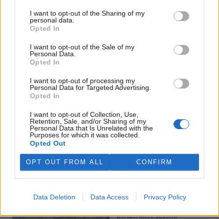
I want to opt-out of the Sharing of my
personal data.
Potok Bylanka v Pardubicích vyschl. Městský obvod
Opted In
chce, aby Povodí Labe vyčistilo koryto
5.8.2026 10:26 | PARDUBICE (
ČTK
)
I want to opt-out of the Sale of my
Diskuse: 1
Personal Data.
Potok Bylanka v Pardubicích v
Opted In
důsledku dlouhodobě nízkých
průtoků a suchého počasí
I want to opt-out of processing my
Personal Data for Targeted Advertising.
vyschl. Městský obvod VI chce
Opted In
využít období bez vody k
vyčištění koryta, a obrátil se proto se žádostí na správce toku,
I want to opt-out of Collection, Use,
Povodí Labe. Organizace ale požadavek odmítla s tím, že údržbu
Retention, Sale, and/or Sharing of my
dělala už v červnu a další zásah v tuto chvíli neplánuje, zjistila ČTK.
Personal Data that Is Unrelated with the
Purposes for which it was collected.
Opted Out
Červený chce peníze ušetřené za rekultivaci rozdělit
OPT OUT FROM ALL
CONFIRM
obcím podle původní dohody
5.8.2026 01:29 (
ČTK
)
Diskuse: 2
Data Deletion
Data Access
Privacy Policy
Ministr životního prostředí
Igor Červený (Motoristé) chce
peníze, které Severní