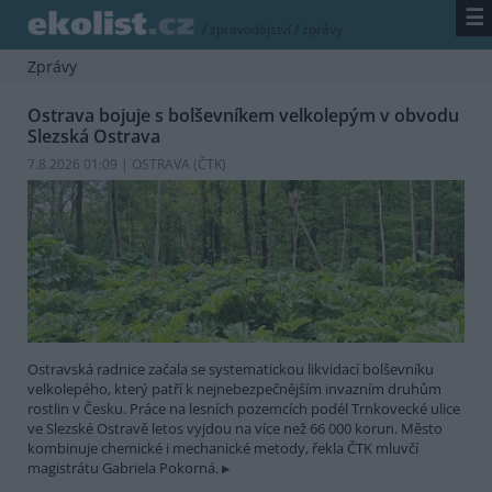
☰
/
zpravodajství
/
zprávy
Zprávy
Ostrava bojuje s bolševníkem velkolepým v obvodu
Slezská Ostrava
7.8.2026 01:09 | OSTRAVA (
ČTK
)
Ostravská radnice začala se systematickou likvidací bolševníku
velkolepého, který patří k nejnebezpečnějším invazním druhům
rostlin v Česku. Práce na lesních pozemcích podél Trnkovecké ulice
ve Slezské Ostravě letos vyjdou na více než 66 000 korun. Město
kombinuje chemické i mechanické metody, řekla ČTK mluvčí
magistrátu Gabriela Pokorná.