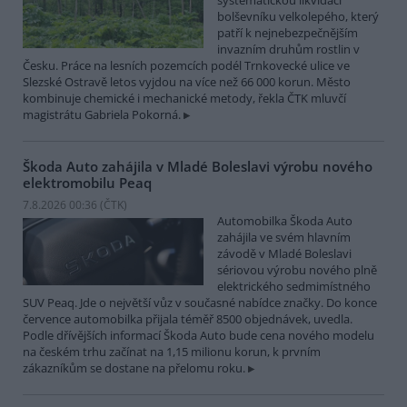
systematickou likvidací
bolševníku velkolepého, který
patří k nejnebezpečnějším
invazním druhům rostlin v
Česku. Práce na lesních pozemcích podél Trnkovecké ulice ve
Slezské Ostravě letos vyjdou na více než 66 000 korun. Město
kombinuje chemické i mechanické metody, řekla ČTK mluvčí
magistrátu Gabriela Pokorná.
Škoda Auto zahájila v Mladé Boleslavi výrobu nového
elektromobilu Peaq
7.8.2026 00:36 (
ČTK
)
Automobilka Škoda Auto
zahájila ve svém hlavním
závodě v Mladé Boleslavi
sériovou výrobu nového plně
elektrického sedmimístného
SUV Peaq. Jde o největší vůz v současné nabídce značky. Do konce
července automobilka přijala téměř 8500 objednávek, uvedla.
Podle dřívějších informací Škoda Auto bude cena nového modelu
na českém trhu začínat na 1,15 milionu korun, k prvním
zákazníkům se dostane na přelomu roku.