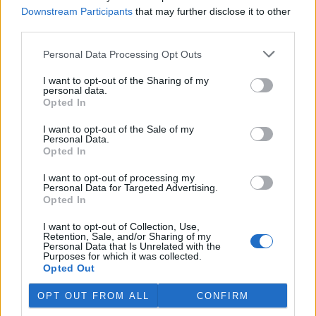
Martina Kaňková. Případem se zabývá policie.
Downstream Participants
that may further disclose it to other
third parties.
Island vyhostí aktivisty bojující proti lovu velryb,
Personal Data Processing Opt Outs
pronásledovali velrybáře
5.8.2026 19:54 (
ČTK
)
I want to opt-out of the Sharing of my
Islandské úřady nařídily
personal data.
vyhoštění 21 aktivistů
Opted In
bojujících proti lovu velryb
poté, co minulý týden
I want to opt-out of the Sale of my
Personal Data.
pobřežní stráž s policií zabavily
Opted In
jejich loď, která pronásledovala velrybářské plavidlo. Pasažéři lodi
patřící nadaci kanadsko-amerického ekologického aktivisty Paula
Watsona jsou od té doby zadržováni v Reykjavíku. Sám Watson na
I want to opt-out of processing my
Personal Data for Targeted Advertising.
palubě nebyl. Píše o tom agentura AFP s odvoláním na islandskou
Opted In
policii.
I want to opt-out of Collection, Use,
Retention, Sale, and/or Sharing of my
Záchranná stanice v Praze přijímá kvůli vedrům více
Personal Data that Is Unrelated with the
volně žijících zvířat
Purposes for which it was collected.
Opted Out
5.8.2026 17:40 | PRAHA (
ČTK
)
Kvůli vysokým letním
OPT OUT FROM ALL
CONFIRM
teplotám pracovníci pražské
záchranné stanice pro volně