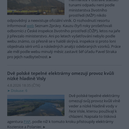
tunami odpadu není podle
ministerstva životního
prostředí (MŽP) nikdo
odpovědný a neexistuje oficiální viník. O rozhodnutí resortu
informoval
web
Seznam Zprávy. Kauzu čtyři roky prošetřovali
odborníci z České inspekce životního prostředí (ČIŽP), letos na jaře
ji převzalo ministerstvo. Ani po letech vyšetřování nebylo podle
webu známo, co přesně se v haldě skrývá, inspekce si proto loni
objednala sérii vrtů a následných analýz odebraných vzorků. Práce
ale měl podle webu minulý měsíc zastavit šéf úřadu Pavel Straka
pro jejich nadbytečnost.
Dvě polské tepelné elektrárny omezují provoz kvůli
nízké hladině Visly
4.8.2026 18:35 (
ČTK
)
Diskuse: 6
Dvě polské tepelné elektrárny
omezují svůj provoz kvůli vlně
veder a nízké hladině vody v
řece Visle, kterou používají k
chlazení. Napsala to tisková
agentura
PAP
, podle níž k tomuto kroku přistoupily elektrárny
Kozienice a Polaniec.