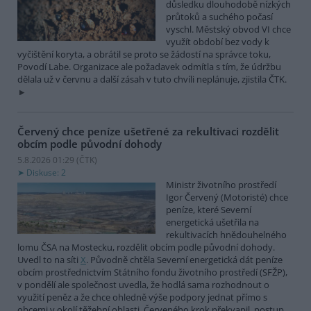
důsledku dlouhodobě nízkých
průtoků a suchého počasí
vyschl. Městský obvod VI chce
využít období bez vody k
vyčištění koryta, a obrátil se proto se žádostí na správce toku,
Povodí Labe. Organizace ale požadavek odmítla s tím, že údržbu
dělala už v červnu a další zásah v tuto chvíli neplánuje, zjistila ČTK.
Červený chce peníze ušetřené za rekultivaci rozdělit
obcím podle původní dohody
5.8.2026 01:29 (
ČTK
)
Diskuse: 2
Ministr životního prostředí
Igor Červený (Motoristé) chce
peníze, které Severní
energetická ušetřila na
rekultivacích hnědouhelného
lomu ČSA na Mostecku, rozdělit obcím podle původní dohody.
Uvedl to na síti
X
. Původně chtěla Severní energetická dát peníze
obcím prostřednictvím Státního fondu životního prostředí (SFŽP),
v pondělí ale společnost uvedla, že hodlá sama rozhodnout o
využití peněz a že chce ohledně výše podpory jednat přímo s
obcemi v okolí těžební oblasti. Červeného krok překvapil, postup