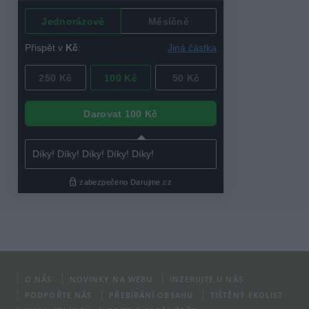
O NÁS
NOVINKY NA WEBU
INZERUJTE U NÁS
PODPOŘTE NÁS
PŘEBÍRÁNÍ OBSAHU
TIŠTĚNÝ EKOLIST