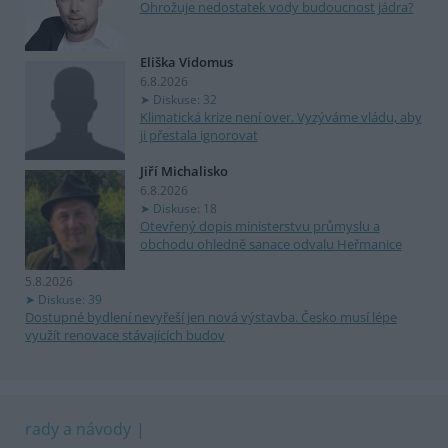
Ohrožuje nedostatek vody budoucnost jádra?
Eliška Vidomus
6.8.2026
Diskuse: 32
Klimatická krize není over. Vyzýváme vládu, aby
ji přestala ignorovat
Jiří Michalisko
6.8.2026
Diskuse: 18
Otevřený dopis ministerstvu průmyslu a
obchodu ohledně sanace odvalu Heřmanice
5.8.2026
Diskuse: 39
Dostupné bydlení nevyřeší jen nová výstavba. Česko musí lépe
využít renovace stávajících budov
rady a návody