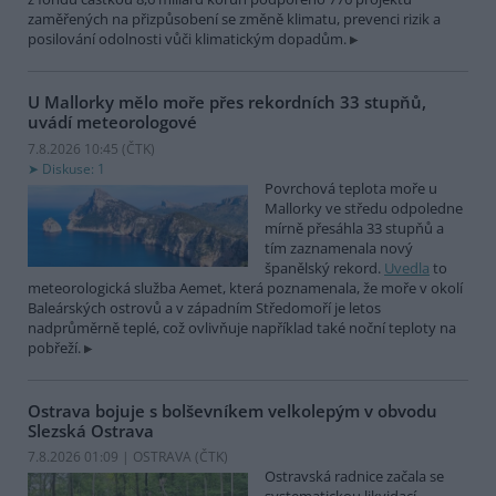
zaměřených na přizpůsobení se změně klimatu, prevenci rizik a
posilování odolnosti vůči klimatickým dopadům.
U Mallorky mělo moře přes rekordních 33 stupňů,
uvádí meteorologové
7.8.2026 10:45 (
ČTK
)
Diskuse: 1
Povrchová teplota moře u
Mallorky ve středu odpoledne
mírně přesáhla 33 stupňů a
tím zaznamenala nový
španělský rekord.
Uvedla
to
meteorologická služba Aemet, která poznamenala, že moře v okolí
Baleárských ostrovů a v západním Středomoří je letos
nadprůměrně teplé, což ovlivňuje například také noční teploty na
pobřeží.
Ostrava bojuje s bolševníkem velkolepým v obvodu
Slezská Ostrava
7.8.2026 01:09 | OSTRAVA (
ČTK
)
Ostravská radnice začala se