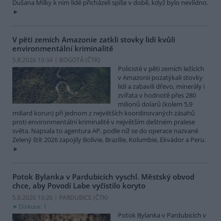
Dušana Milky k nim lidé přicházeli spíše v době, když bylo nevlídno.
V pěti zemích Amazonie zatkli stovky lidí kvůli
environmentální kriminalitě
5.8.2026 10:34 | BOGOTÁ (
ČTK
)
Policisté v pěti zemích ležících
v Amazonii pozatýkali stovky
lidí a zabavili dřevo, minerály i
zvířata v hodnotě přes 280
milionů dolarů (kolem 5,9
miliard korun) při jednom z největších koordinovaných zásahů
proti environmentální kriminalitě v největším deštném pralese
světa. Napsala to agentura AP, podle níž se do operace nazvané
Zelený štít 2026 zapojily Bolívie, Brazílie, Kolumbie, Ekvádor a Peru.
Potok Bylanka v Pardubicích vyschl. Městský obvod
chce, aby Povodí Labe vyčistilo koryto
5.8.2026 10:26 | PARDUBICE (
ČTK
)
Diskuse: 1
Potok Bylanka v Pardubicích v