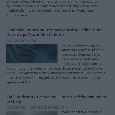
cyklistů je dopravit na konferenci
deset návrhů
na podporu
cyklistické dopravy. V Praze stráví necelé tři dny. Včera večer
osobně přivítala náměstkyně primátora hl. m. Prahy Jana
Komrsková.
Ománskou mořskou rezervaci ohrožuje velká ropná
skvrna z poškozeného tankeru
6.8.2026 15:03 (
ČTK
)
Bezprostřední ekologická
katastrofa ohrožuje přírodní
rezervaci v Ománu, v jejíž
blízkosti se rozšířila velká
ropná skvrna. Ropa unikla z
lodi, u níž panuje podezření, že patří do takzvané ruské stínové
flotily. S odkazem na sdělení ekologické organizace Greenpeace a
nizozemské nevládní organizace PAX o tom dnes informovala
agentura AFP.
Kvůli nedostatku deště mají jihočeské řeky minimální
průtoky
6.8.2026 14:24 | ČESKÉ BUDĚJOVICE (
ČTK
)
Kvůli nedostatku srážek je