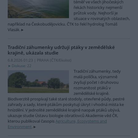
téměř ve všech jihočeských
řekách historicky nejmenší
průtok vody. Nejhorší je
situace v rovinatých oblastech,
například na Českobudějovicku. ČTK to řekl hydrolog Tomáš
Vlasák.
Tradiční záhumenky udržují ptáky v zemědělské
krajině, ukázala studie
6.8.2026 01:23 | PRAHA (
ČTK/Ekolist
)
Diskuse: 22
Tradiční záhumenky, tedy
malá políčka, významně
zvyšují počet i druhovou
rozmanitost ptáků v
zemědělské krajině.
Biodiverzitě prospívají také staré stodoly, otevřené půdy, pestré
zahrady a sady, které ptákům poskytují úkryt i vhodná místa ke
hnízdění. V jednolité zemědělské krajině naopak ptáků ubývá,
ukazuje studie Ústavu biologie obratlovců Akademie věd ČR,
kterou publikoval časopis
Agriculture, Ecosystems and
Environment
.