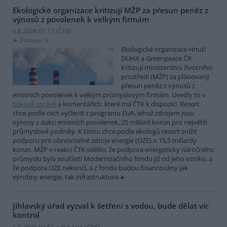
Ekologické organizace kritizují MŽP za přesun peněz z
výnosů z povolenek k velkým firmám
6.8.2026 01:17 (
ČTK
)
Diskuse: 9
Ekologické organizace Hnutí
DUHA a Greenpeace ČR
kritizují ministerstvo životního
prostředí (MŽP) za plánovaný
přesun peněz z výnosů z
emisních povolenek k velkým průmyslovým firmám. Uvedly to v
tiskové zprávě
a komentářích, které má ČTK k dispozici. Resort
chce podle nich vyčlenit z programu EUA, jehož zdrojem jsou
výnosy z aukcí emisních povolenek, 25 miliard korun pro největší
průmyslové podniky. K tomu chce podle ekologů resort snížit
podporu pro obnovitelné zdroje energie (OZE) o 15,5 miliardy
korun. MŽP v reakci ČTK sdělilo, že podpora energeticky náročného
průmyslu byla součástí Modernizačního fondu již od jeho vzniku, a
že podpora OZE nekončí, a z fondu budou financovány jak
výrobny energie, tak infrastruktura.
Jihlavský úřad vyzval k šetření s vodou, bude dělat víc
kontrol