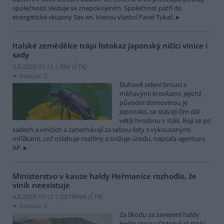
společnosti sleduje se znepokojením. Společnost patří do
energetické skupiny Sev.en, kterou vlastní Pavel Tykač.
Italské zemědělce trápí listokaz japonský ničící vinice i
sady
5.8.2026 01:12 | ŘÍM (
ČTK
)
Diskuse: 2
Duhově zelení brouci s
měňavými krovkami, jejichž
původní domovinou je
Japonsko, se stávají čím dál
větší hrozbou v Itálii. Rojí se po
sadech a vinicích a zanechávají za sebou listy s vykousanými
mřížkami, což oslabuje rostliny a snižuje úrodu, napsala agentura
AP.
Ministerstvo v kauze haldy Heřmanice rozhodlo, že
viník neexistuje
4.8.2026 19:12 | OSTRAVA (
ČTK
)
Diskuse: 2
Za škodu za zavezení haldy
Heřmanice v Ostravě statisíci