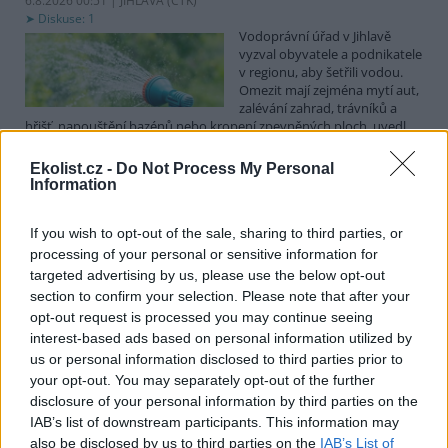
6.8.2026 00:51 | JIHLAVA (
ČTK
)
Diskuse: 1
Vodoprávní úřad v Jihlavě
vyzval obyvatele a podnikatele
v regionu, aby šetřili vodou.
Omezit mají zejména mytí aut,
zalévání zahrad, trávníků a
hřišť, napouštění bazénů nebo kropení zpevněných ploch, uvedl
mluvčí radnice Radovan Daněk. Úřad podle něj bude víc
kontrolovat povolené odběry. Výzva k šetření vodou platí pro
Ekolist.cz -
Do Not Process My Personal
všechny obce spadající pod Jihlavu jako obec s rozšířenou
Information
působností.
If you wish to opt-out of the sale, sharing to third parties, or
Celníci odhalili gang překupníků papoušků, zajistili
processing of your personal or sensitive information for
stovku ptáků
targeted advertising by us, please use the below opt-out
section to confirm your selection. Please note that after your
5.8.2026 20:13 (
ČTK
)
Celníci odhalili gang
opt-out request is processed you may continue seeing
překupníků chráněných druhů
interest-based ads based on personal information utilized by
papoušků působící v několika
us or personal information disclosed to third parties prior to
krajích a zajistili asi stovku
your opt-out. You may separately opt-out of the further
ptáků. S odchytem a
disclosure of your personal information by third parties on the
zajištěním zvířat celníkům pomohly zoo v Praze, Zlíně a Ostravě. V
ostravské zahradě také papoušci nalezli dočasné útočiště. V
IAB’s list of downstream participants. This information may
tiskové zprávě na
webu
celníků to oznámila mluvčí Celní správy ČR
also be disclosed by us to third parties on the
IAB’s List of