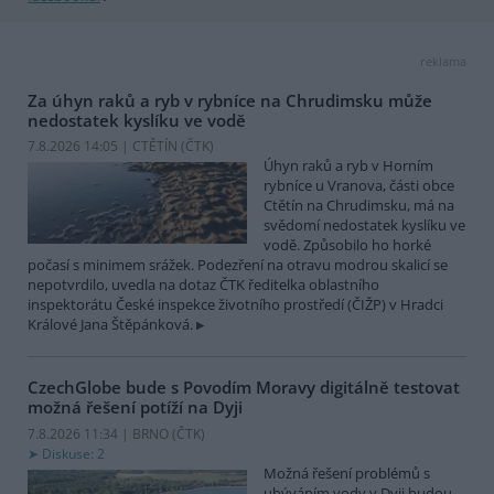
reklama
Za úhyn raků a ryb v rybníce na Chrudimsku může
nedostatek kyslíku ve vodě
7.8.2026 14:05 | CTĚTÍN (
ČTK
)
Úhyn raků a ryb v Horním
rybníce u Vranova, části obce
Ctětín na Chrudimsku, má na
svědomí nedostatek kyslíku ve
vodě. Způsobilo ho horké
počasí s minimem srážek. Podezření na otravu modrou skalicí se
nepotvrdilo, uvedla na dotaz ČTK ředitelka oblastního
inspektorátu České inspekce životního prostředí (ČIŽP) v Hradci
Králové Jana Štěpánková.
CzechGlobe bude s Povodím Moravy digitálně testovat
možná řešení potíží na Dyji
7.8.2026 11:34 | BRNO (
ČTK
)
Diskuse: 2
Možná řešení problémů s
ubýváním vody v Dyji budou