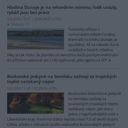
Hladina Dunaje je na rekordním minimu; lodě uvázly,
rybáři jsou bez práce
5.8.2026 15:37 | BUKUREŠŤ (
ČTK
)
Diskuse: 17
Turistický přístav v
rumunském městě Corabia,
které leží na břehu Dunaje, je
opuštěný. Až na několik člunů
uvázlých v řasách. Hladina
řeky je tak nízko, že plavidla už nemohou kvůli písčitým mělčinám
do přístavu vplouvat ani z něj vyplouvat, píše agentura AFP.
Bozkovské jeskyně na Semilsku zažívají za tropických
teplot nečekaný nápor
5.8.2026 11:20 | BOZKOV (
ČTK
)
Bozkovské dolomitové jeskyně
na Semilsku zažívají za
současných tropických teplot
nečekaný nápor. Jde sice o
jedno z nejchladnějších míst v
Libereckém kraji, které má stálou teplotu mezi 7,5 až devíti stupni
Celsia, přesto v minulosti podle vedoucího Bozkovských jeskyní