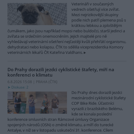
Veterináři v současných
vedrech ošetřují více zvířat.
Mezi nejrizikovější skupiny
podle nich patří plemena psů s
krátkou lebkou a zploštělým
čumákem, jako jsou například mopsi nebo buldočci, starší jedinci a
zvířata se srdečním onemocněním. Jejich majitelé pro ně
vyhledávají veterinární ošetření nejčastěji kvůli přehřátí organismu,
dehydrataci nebo kolapsu. ČTK to sdělila viceprezidentka Komory
veterinárních lékařů ČR Kateřina Valdhans.
Do Prahy dorazili jezdci cyklistické štafety, míří na
konferenci o klimatu
6.8.2026 15:08 | PRAHA (
ČTK
)
Diskuse: 2
Do Prahy dnes dorazili jezdci
mezinárodní cyklistické štafety
COP Bike Ride. Účastníci
vyrazili z brazilského Belému,
kde se konala poslední
konference smluvních stran Rámcové úmluvy Organizace
spojených národů (OSN) o změně klimatu, a míří do turecké
Antalye, v níž se v listopadu uskuteční 31. konference. Cílem