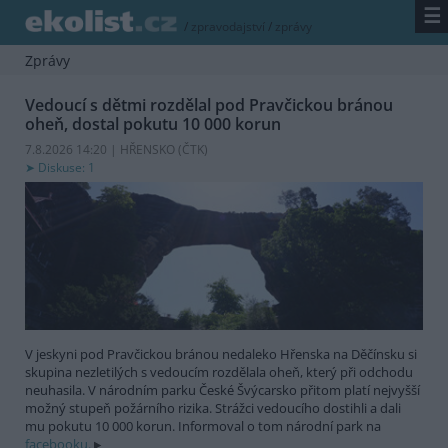
☰
/
zpravodajství
/
zprávy
Zprávy
Vedoucí s dětmi rozdělal pod Pravčickou bránou
oheň, dostal pokutu 10 000 korun
7.8.2026 14:20 | HŘENSKO (
ČTK
)
Diskuse: 1
V jeskyni pod Pravčickou bránou nedaleko Hřenska na Děčínsku si
skupina nezletilých s vedoucím rozdělala oheň, který při odchodu
neuhasila. V národním parku České Švýcarsko přitom platí nejvyšší
možný stupeň požárního rizika. Strážci vedoucího dostihli a dali
mu pokutu 10 000 korun. Informoval o tom národní park na
facebooku.