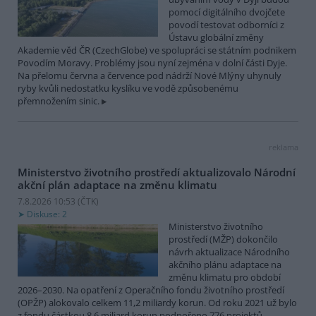
pomocí digitálního dvojčete
povodí testovat odborníci z
Ústavu globální změny
Akademie věd ČR (CzechGlobe) ve spolupráci se státním podnikem
Povodím Moravy. Problémy jsou nyní zejména v dolní části Dyje.
Na přelomu června a července pod nádrží Nové Mlýny uhynuly
ryby kvůli nedostatku kyslíku ve vodě způsobenému
přemnožením sinic.
reklama
Ministerstvo životního prostředí aktualizovalo Národní
akční plán adaptace na změnu klimatu
7.8.2026 10:53 (
ČTK
)
Diskuse: 2
Ministerstvo životního
prostředí (MŽP) dokončilo
návrh aktualizace Národního
akčního plánu adaptace na
změnu klimatu pro období
2026–2030. Na opatření z Operačního fondu životního prostředí
(OPŽP) alokovalo celkem 11,2 miliardy korun. Od roku 2021 už bylo
z fondu částkou 8,6 miliard korun podpořeno 776 projektů