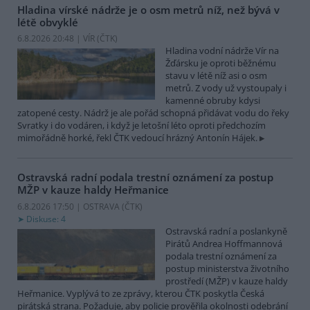
Hladina vírské nádrže je o osm metrů níž, než bývá v
létě obvyklé
6.8.2026 20:48 | VÍR (
ČTK
)
Hladina vodní nádrže Vír na
Žďársku je oproti běžnému
stavu v létě níž asi o osm
metrů. Z vody už vystoupaly i
kamenné obruby kdysi
zatopené cesty. Nádrž je ale pořád schopná přidávat vodu do řeky
Svratky i do vodáren, i když je letošní léto oproti předchozím
mimořádně horké, řekl ČTK vedoucí hrázný Antonín Hájek.
Ostravská radní podala trestní oznámení za postup
MŽP v kauze haldy Heřmanice
6.8.2026 17:50 | OSTRAVA (
ČTK
)
Diskuse: 4
Ostravská radní a poslankyně
Pirátů Andrea Hoffmannová
podala trestní oznámení za
postup ministerstva životního
prostředí (MŽP) v kauze haldy
Heřmanice. Vyplývá to ze zprávy, kterou ČTK poskytla Česká
pirátská strana. Požaduje, aby policie prověřila okolnosti odebrání