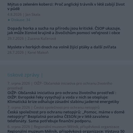
Mýtus o zeleném koberci: Proč anglický trávník v létě zabíjí život
v půdě
4.8.2026 | Jan Skala
Diskuse: 34
Dopady horka a sucha na přírodu jsou kritické. ČSOP ukazuje,
jak může žíznivé krajině a živočichům pomoci veřejnost i obce
29.7.2026 | Zuzana Kučerová
Myslete v horkých dnech na volně žijící ptáky a další zvířata
28.7.2026 | Karel Makoň
tiskové zprávy
7. srpna 2026 |
OIŽP- Občanská iniciativa pro ochranu životního
prostředí
OIŽP- Občanská iniciativa pro ochranu životního prostředí :
OIŽP: Evropské řeky vysychají a voda v nich se otepluje:
Klimatická krize odhaluje zásadní slabinu jaderné energetiky
7. srpna 2026 |
Česká společnost pro ochranu netopýrů
Česká společnost pro ochranu netopýrů: „Pomoc, máme v domě
netopýry!“ Bezplatná poradna ČESON je v létě zavalena
telefonáty. Sama potřebuje finanční podporu.
6. srpna 2026 |
Regionální muzeum Mělník, příspěvková organizace
Regionální muzeum Mělník, příspěvková organizace: Výstava 50