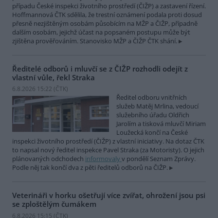
případu České inspekci životního prostředí (ČIŽP) a zastavení řízení.
Hoffmannová ČTK sdělila, že trestní oznámení podala proti dosud
přesně nezjištěným osobám působícím na MŽP a ČIŽP, případně
dalším osobám, jejichž účast na popsaném postupu může být
zjištěna prověřováním. Stanovisko MŽP a ČIŽP ČTK shání.
Ředitelé odborů i mluvčí se z ČIŽP rozhodli odejít z
vlastní vůle, řekl Straka
6.8.2026 15:22 (
ČTK
)
Ředitel odboru vnitřních
služeb Matěj Mrlina, vedoucí
služebního úřadu Oldřich
Jarolím a tisková mluvčí Miriam
Loužecká končí na České
inspekci životního prostředí (ČIŽP) z vlastní iniciativy. Na dotaz ČTK
to napsal nový ředitel inspekce Pavel Straka (za Motoristy). O jejich
plánovaných odchodech
informovaly
v pondělí Seznam Zprávy.
Podle něj tak končí dva z pěti ředitelů odborů na ČIŽP.
Veterináři v horku ošetřují více zvířat, ohrožení jsou psi
se zploštělým čumákem
6.8.2026 15:15 (
ČTK
)