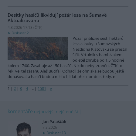
Desítky hasičů likvidují požár lesa na Šumavě
Aktualizováno
4.8.2026 17:13 (
ČTK
)
Diskuse: 2
Požár přibližně šesti hektarů
lesa a louky u šumavských
Nezdic na Klatovsku se přestal
šířit. Vrtulník s bambivakem
odletěl zhruba po 1,5 hodině
kolem 17:00. Zasahuje až 150 hasičů. Nikdo nebyl zraněn. ČTK to
řekl velitel zásahu Aleš Bucifal. Odhadl, že ohniska se budou ještě
dohašovat a hasiči budou místo hlídat přes noc do středy.
1
|
2
|
3
|
4
|
..
|
1581
|
»
komentáře
nejnovější
nejčtenější
Jan Palaščák
7.8.2026
Diskuse: 13