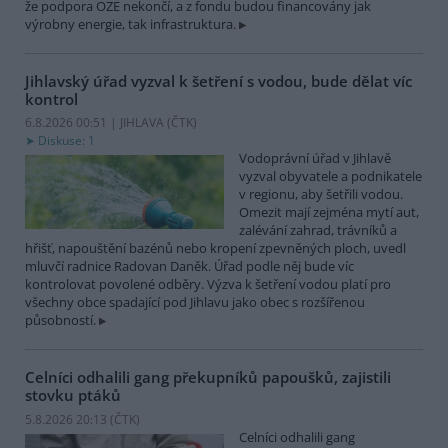
že podpora OZE nekončí, a z fondu budou financovány jak
výrobny energie, tak infrastruktura.
Jihlavský úřad vyzval k šetření s vodou, bude dělat víc
kontrol
6.8.2026 00:51 | JIHLAVA (
ČTK
)
Diskuse: 1
Vodoprávní úřad v Jihlavě
vyzval obyvatele a podnikatele
v regionu, aby šetřili vodou.
Omezit mají zejména mytí aut,
zalévání zahrad, trávníků a
hřišť, napouštění bazénů nebo kropení zpevněných ploch, uvedl
mluvčí radnice Radovan Daněk. Úřad podle něj bude víc
kontrolovat povolené odběry. Výzva k šetření vodou platí pro
všechny obce spadající pod Jihlavu jako obec s rozšířenou
působností.
Celníci odhalili gang překupníků papoušků, zajistili
stovku ptáků
5.8.2026 20:13 (
ČTK
)
Celníci odhalili gang