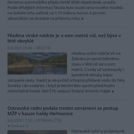
července automobilka přijala téměř 8500 objednávek, uvedla.
Podle dřívějších informací Škoda Auto bude cena nového modelu
na českém trhu začínat na 1,15 milionu korun, k prvním
zákazníkům se dostane na přelomu roku.
Hladina vírské nádrže je o osm metrů níž, než bývá v
létě obvyklé
6.8.2026 20:48 | VÍR (
ČTK
)
Hladina vodní nádrže Vír na
Žďársku je oproti běžnému
stavu v létě níž asi o osm
metrů. Z vody už vystoupaly i
kamenné obruby kdysi
zatopené cesty. Nádrž je ale pořád schopná přidávat vodu do řeky
Svratky i do vodáren, i když je letošní léto oproti předchozím
mimořádně horké, řekl ČTK vedoucí hrázný Antonín Hájek.
Ostravská radní podala trestní oznámení za postup
MŽP v kauze haldy Heřmanice
6.8.2026 17:50 | OSTRAVA (
ČTK
)
Diskuse: 6
Ostravská radní a poslankyně