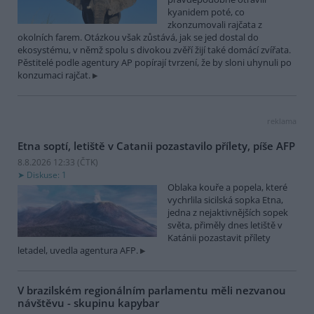
kyanidem poté, co
zkonzumovali rajčata z
okolních farem. Otázkou však zůstává, jak se jed dostal do
ekosystému, v němž spolu s divokou zvěří žijí také domácí zvířata.
Pěstitelé podle agentury AP popírají tvrzení, že by sloni uhynuli po
konzumaci rajčat.
reklama
Etna soptí, letiště v Catanii pozastavilo přílety, píše AFP
8.8.2026 12:33 (
ČTK
)
Diskuse: 1
Oblaka kouře a popela, které
vychrlila sicilská sopka Etna,
jedna z nejaktivnějších sopek
světa, přiměly dnes letiště v
Katánii pozastavit přílety
letadel, uvedla agentura AFP.
V brazilském regionálním parlamentu měli nezvanou
návštěvu - skupinu kapybar