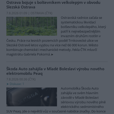
Ostrava bojuje s bolševníkem velkolepým v obvodu
Slezská Ostrava
7.8.2026 01:09 | OSTRAVA (
ČTK
)
Ostravská radnice začala se
systematickou likvidací
bolševníku velkolepého, který
patří k nejnebezpečnějším
invazním druhům rostlin v
Česku. Práce na lesních pozemcích podél Trnkovecké ulice ve
Slezské Ostravě letos vyjdou na více než 66 000 korun. Město
kombinuje chemické i mechanické metody, řekla ČTK mluvčí
magistrátu Gabriela Pokorná.
Škoda Auto zahájila v Mladé Boleslavi výrobu nového
elektromobilu Peaq
7.8.2026 00:36 (
ČTK
)
Diskuse: 1
Automobilka Škoda Auto
zahájila ve svém hlavním
závodě v Mladé Boleslavi
sériovou výrobu nového plně
elektrického sedmimístného
SUV Peaq. Jde o největší vůz v současné nabídce značky. Do konce