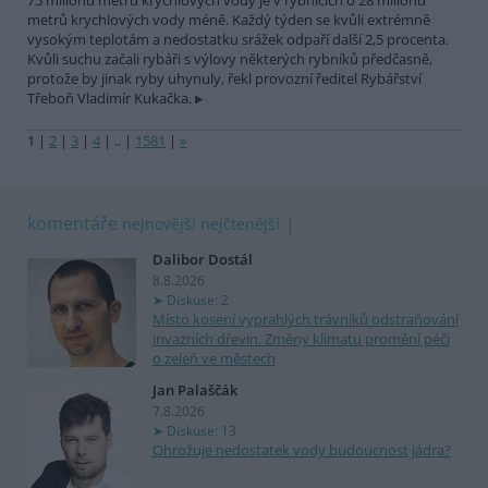
75 milionů metrů krychlových vody je v rybnících o 28 milionů
metrů krychlových vody méně. Každý týden se kvůli extrémně
vysokým teplotám a nedostatku srážek odpaří další 2,5 procenta.
Kvůli suchu začali rybáři s výlovy některých rybníků předčasně,
protože by jinak ryby uhynuly, řekl provozní ředitel Rybářství
Třeboň Vladimír Kukačka.
1
|
2
|
3
|
4
|
..
|
1581
|
»
komentáře
nejnovější
nejčtenější
Dalibor Dostál
8.8.2026
Diskuse: 2
Místo kosení vyprahlých trávníků odstraňování
invazních dřevin. Změny klimatu promění péči
o zeleň ve městech
Jan Palaščák
7.8.2026
Diskuse: 13
Ohrožuje nedostatek vody budoucnost jádra?