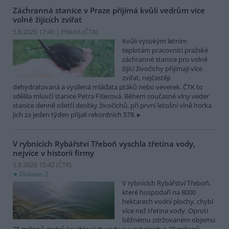
Záchranná stanice v Praze přijímá kvůli vedrům více
volně žijících zvířat
5.8.2026 17:40 | PRAHA (
ČTK
)
Kvůli vysokým letním
teplotám pracovníci pražské
záchranné stanice pro volně
žijící živočichy přijímají více
zvířat, nejčastěji
dehydratovaná a vysílená mláďata ptáků nebo veverek. ČTK to
sdělila mluvčí stanice Petra Fišerová. Během současné vlny veder
stanice denně ošetří desítky živočichů, při první letošní vlně horka
jich za jeden týden přijali rekordních 578.
V rybnících Rybářství Třeboň vyschla třetina vody,
nejvíce v historii firmy
5.8.2026 15:42 (
ČTK
)
Diskuse: 2
V rybnících Rybářství Třeboň,
které hospodaří na 8000
hektarech vodní plochy, chybí
více než třetina vody. Oproti
běžnému zdržovaném objemu