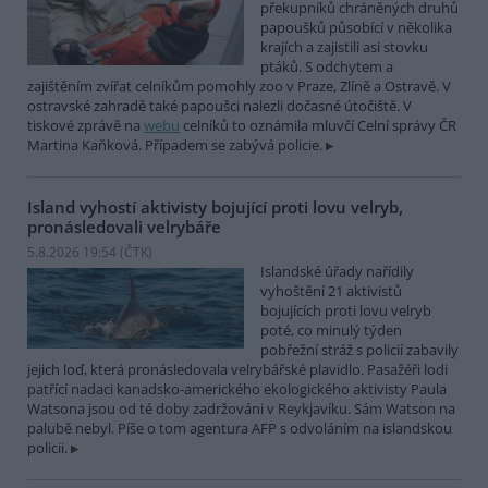
překupníků chráněných druhů
papoušků působící v několika
krajích a zajistili asi stovku
ptáků. S odchytem a
zajištěním zvířat celníkům pomohly zoo v Praze, Zlíně a Ostravě. V
ostravské zahradě také papoušci nalezli dočasné útočiště. V
tiskové zprávě na
webu
celníků to oznámila mluvčí Celní správy ČR
Martina Kaňková. Případem se zabývá policie.
Island vyhostí aktivisty bojující proti lovu velryb,
pronásledovali velrybáře
5.8.2026 19:54 (
ČTK
)
Islandské úřady nařídily
vyhoštění 21 aktivistů
bojujících proti lovu velryb
poté, co minulý týden
pobřežní stráž s policií zabavily
jejich loď, která pronásledovala velrybářské plavidlo. Pasažéři lodi
patřící nadaci kanadsko-amerického ekologického aktivisty Paula
Watsona jsou od té doby zadržováni v Reykjavíku. Sám Watson na
palubě nebyl. Píše o tom agentura AFP s odvoláním na islandskou
policii.