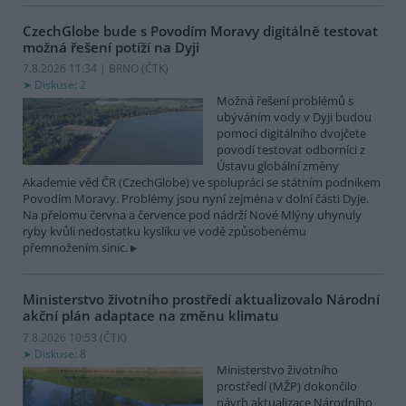
CzechGlobe bude s Povodím Moravy digitálně testovat
možná řešení potíží na Dyji
7.8.2026 11:34 | BRNO (
ČTK
)
Diskuse: 2
Možná řešení problémů s
ubýváním vody v Dyji budou
pomocí digitálního dvojčete
povodí testovat odborníci z
Ústavu globální změny
Akademie věd ČR (CzechGlobe) ve spolupráci se státním podnikem
Povodím Moravy. Problémy jsou nyní zejména v dolní části Dyje.
Na přelomu června a července pod nádrží Nové Mlýny uhynuly
ryby kvůli nedostatku kyslíku ve vodě způsobenému
přemnožením sinic.
Ministerstvo životního prostředí aktualizovalo Národní
akční plán adaptace na změnu klimatu
7.8.2026 10:53 (
ČTK
)
Diskuse: 8
Ministerstvo životního
prostředí (MŽP) dokončilo
návrh aktualizace Národního