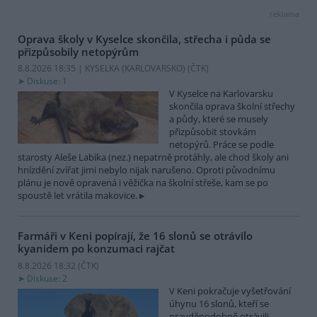
reklama
Oprava školy v Kyselce skončila, střecha i půda se
přizpůsobily netopýrům
8.8.2026 18:35 | KYSELKA (KARLOVARSKO) (
ČTK
)
Diskuse: 1
V Kyselce na Karlovarsku
skončila oprava školní střechy
a půdy, které se musely
přizpůsobit stovkám
netopýrů. Práce se podle
starosty Aleše Labíka (nez.) nepatrně protáhly, ale chod školy ani
hnízdění zvířat jimi nebylo nijak narušeno. Oproti původnímu
plánu je nově opravená i věžička na školní střeše, kam se po
spoustě let vrátila makovice.
Farmáři v Keni popírají, že 16 slonů se otrávilo
kyanidem po konzumaci rajčat
8.8.2026 18:32 (
ČTK
)
Diskuse: 2
V Keni pokračuje vyšetřování
úhynu 16 slonů, kteří se
pravděpodobně otrávili