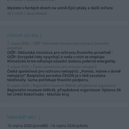
Myslete v horkých dnech na volně žijící ptáky a další zvířata
28.7.2026 | Karel Makoň
tiskové zprávy
7. srpna 2026 |
OIŽP- Občanská iniciativa pro ochranu životního
prostředí
OIŽP- Občanská iniciativa pro ochranu životního prostředí :
OIŽP: Evropské řeky vysychají a voda v nich se otepluje:
Klimatická krize odhaluje zásadní slabinu jaderné energetiky
7. srpna 2026 |
Česká společnost pro ochranu netopýrů
Česká společnost pro ochranu netopýrů: „Pomoc, máme v domě
netopýry!“ Bezplatná poradna ČESON je v létě zavalena
telefonáty. Sama potřebuje finanční podporu.
6. srpna 2026 |
Regionální muzeum Mělník, příspěvková organizace
Regionální muzeum Mělník, příspěvková organizace: Výstava 50
let CHKO Kokořínsko - Máchův kraj
kalendář akcí
10. srpna 2026 (pondělí) - 14. srpna 2026 (pátek)