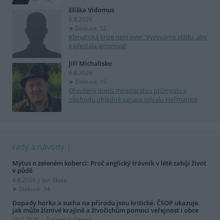
Eliška Vidomus
6.8.2026
Diskuse: 52
Klimatická krize není over. Vyzýváme vládu, aby
ji přestala ignorovat
Jiří Michalisko
6.8.2026
Diskuse: 19
Otevřený dopis ministerstvu průmyslu a
obchodu ohledně sanace odvalu Heřmanice
rady a návody
Mýtus o zeleném koberci: Proč anglický trávník v létě zabíjí život
v půdě
4.8.2026 | Jan Skala
Diskuse: 34
Dopady horka a sucha na přírodu jsou kritické. ČSOP ukazuje,
jak může žíznivé krajině a živočichům pomoci veřejnost i obce
29.7.2026 | Zuzana Kučerová