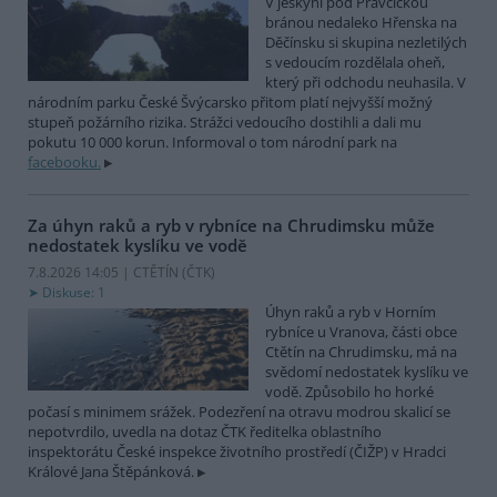
V jeskyni pod Pravčickou
bránou nedaleko Hřenska na
Děčínsku si skupina nezletilých
s vedoucím rozdělala oheň,
který při odchodu neuhasila. V
národním parku České Švýcarsko přitom platí nejvyšší možný
stupeň požárního rizika. Strážci vedoucího dostihli a dali mu
pokutu 10 000 korun. Informoval o tom národní park na
facebooku.
Za úhyn raků a ryb v rybníce na Chrudimsku může
nedostatek kyslíku ve vodě
7.8.2026 14:05 | CTĚTÍN (
ČTK
)
Diskuse: 1
Úhyn raků a ryb v Horním
rybníce u Vranova, části obce
Ctětín na Chrudimsku, má na
svědomí nedostatek kyslíku ve
vodě. Způsobilo ho horké
počasí s minimem srážek. Podezření na otravu modrou skalicí se
nepotvrdilo, uvedla na dotaz ČTK ředitelka oblastního
inspektorátu České inspekce životního prostředí (ČIŽP) v Hradci
Králové Jana Štěpánková.