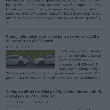
informovala na sociální
síti
Speleologická záchranná služba. Tělo
bylo vyzvednuto z hloubky 186 metrů. Na případ upozornil
server
Novinky.cz. Policie případ vyšetřuje pro trestný čin usmrcení z
nedbalosti, řekla ČTK policejní mluvčí Miluše Zajícová. Muž, hasič z
Kladna, se měl původně potopit do hloubky 40 metrů, zjistila ČTK.
Prodej hybridních vozů se do konce července zvýšil o
16 procent na 43 653 vozů
8.8.2026 01:18 (
ČTK
)
Prodej nových aut s hybridním
pohonem od ledna do konce
července vzrostl o 16,3
procenta na 43 653 vozů. Z
toho plug-in hybridy rostly o
28,1 procenta na 7585 vozů. Prodej elektromobilů se zvýšil o 27,4
procenta na 10 168 vozidel. Uvedl to Svaz dovozců automobilů.
Vedoucí s dětmi rozdělal pod Pravčickou bránou oheň,
dostal pokutu 10 000 korun
7.8.2026 14:20 | HŘENSKO (
ČTK
)
Diskuse: 3