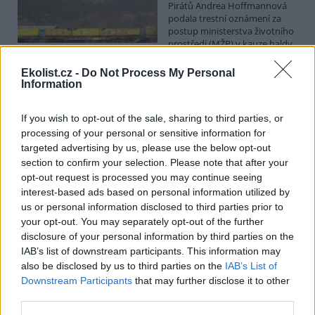
Pirátů Andrea Hoffmannová
podala trestní oznámení za
postup ministerstva životního
prostředí (MŽP) v kauze haldy
Heřmanice. Vyplývá to ze zprávy, kterou ČTK poskytla Česká
pirátská strana. Požaduje, aby policie prověřila okolnosti odebrání
Ekolist.cz -
Do Not Process My Personal
případu České inspekci životního prostředí (ČIŽP) a zastavení řízení.
Information
Hoffmannová ČTK sdělila, že trestní oznámení podala proti dosud
přesně nezjištěným osobám působícím na MŽP a ČIŽP, případně
If you wish to opt-out of the sale, sharing to third parties, or
dalším osobám, jejichž účast na popsaném postupu může být
zjištěna prověřováním. Stanovisko MŽP a ČIŽP ČTK shání.
processing of your personal or sensitive information for
targeted advertising by us, please use the below opt-out
section to confirm your selection. Please note that after your
Ředitelé odborů i mluvčí se z ČIŽP rozhodli odejít z
opt-out request is processed you may continue seeing
vlastní vůle, řekl Straka
interest-based ads based on personal information utilized by
6.8.2026 15:22 (
ČTK
)
us or personal information disclosed to third parties prior to
Diskuse: 1
your opt-out. You may separately opt-out of the further
Ředitel odboru vnitřních
disclosure of your personal information by third parties on the
služeb Matěj Mrlina, vedoucí
IAB’s list of downstream participants. This information may
služebního úřadu Oldřich
Jarolím a tisková mluvčí Miriam
also be disclosed by us to third parties on the
IAB’s List of
Loužecká končí na České
Downstream Participants
that may further disclose it to other
inspekci životního prostředí (ČIŽP) z vlastní iniciativy. Na dotaz ČTK
third parties.
to napsal nový ředitel inspekce Pavel Straka (za Motoristy). O jejich