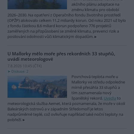
akčního plánu adaptace na
změnu klimatu pro období
2026–2030. Na opatření z Operačního fondu životního prostředí
(OPŽP) alokovalo celkem 11,2 miliardy korun. Od roku 2021 už bylo
z fondu částkou 8,6 miliard korun podpořeno 776 projektů
zaměřených na přizpůsobení se změně klimatu, prevenci rizik a
posilování odolnosti vůči klimatickým dopadům.
U Mallorky mělo moře přes rekordních 33 stupňů,
uvádí meteorologové
7.8.2026 10:45 (
ČTK
)
Diskuse: 2
Povrchová teplota moře u
Mallorky ve středu odpoledne
mírně přesáhla 33 stupňů a
tím zaznamenala nový
španělský rekord.
Uvedla
to
meteorologická služba Aemet, která poznamenala, že moře v okolí
Baleárských ostrovů a v západním Středomoří je letos
nadprůměrně teplé, což ovlivňuje například také noční teploty na
pobřeží.