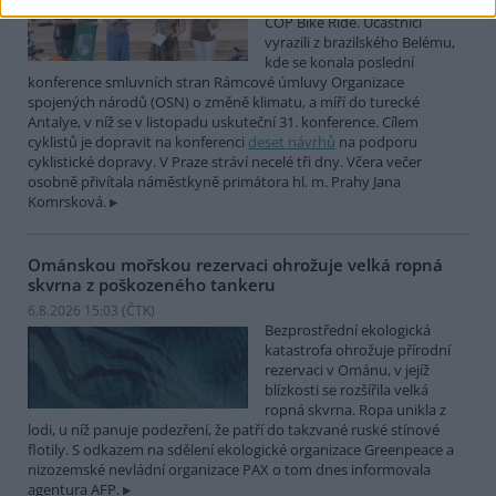
mezinárodní cyklistické štafety
COP Bike Ride. Účastníci
vyrazili z brazilského Belému,
kde se konala poslední
konference smluvních stran Rámcové úmluvy Organizace
spojených národů (OSN) o změně klimatu, a míří do turecké
Antalye, v níž se v listopadu uskuteční 31. konference. Cílem
cyklistů je dopravit na konferenci
deset návrhů
na podporu
cyklistické dopravy. V Praze stráví necelé tři dny. Včera večer
osobně přivítala náměstkyně primátora hl. m. Prahy Jana
Komrsková.
Ománskou mořskou rezervaci ohrožuje velká ropná
skvrna z poškozeného tankeru
6.8.2026 15:03 (
ČTK
)
Bezprostřední ekologická
katastrofa ohrožuje přírodní
rezervaci v Ománu, v jejíž
blízkosti se rozšířila velká
ropná skvrna. Ropa unikla z
lodi, u níž panuje podezření, že patří do takzvané ruské stínové
flotily. S odkazem na sdělení ekologické organizace Greenpeace a
nizozemské nevládní organizace PAX o tom dnes informovala
agentura AFP.