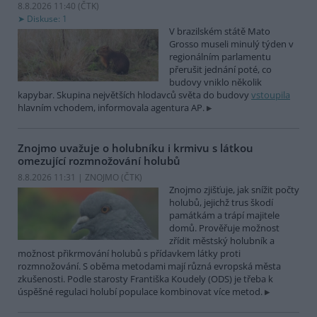
8.8.2026 11:40 (
ČTK
)
Diskuse: 1
V brazilském státě Mato
Grosso museli minulý týden v
regionálním parlamentu
přerušit jednání poté, co
budovy vniklo několik
kapybar. Skupina největších hlodavců světa do budovy
vstoupila
hlavním vchodem, informovala agentura AP.
Znojmo uvažuje o holubníku i krmivu s látkou
omezující rozmnožování holubů
8.8.2026 11:31 | ZNOJMO (
ČTK
)
Znojmo zjišťuje, jak snížit počty
holubů, jejichž trus škodí
památkám a trápí majitele
domů. Prověřuje možnost
zřídit městský holubník a
možnost přikrmování holubů s přídavkem látky proti
rozmnožování. S oběma metodami mají různá evropská města
zkušenosti. Podle starosty Františka Koudely (ODS) je třeba k
úspěšné regulaci holubí populace kombinovat více metod.