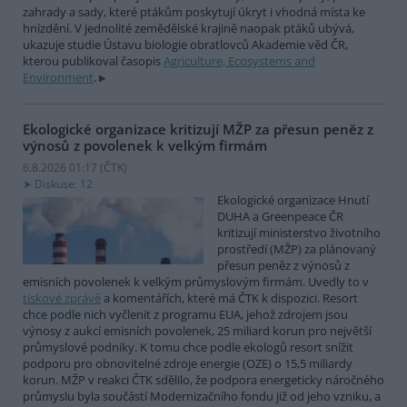
zahrady a sady, které ptákům poskytují úkryt i vhodná místa ke
hnízdění. V jednolité zemědělské krajině naopak ptáků ubývá,
ukazuje studie Ústavu biologie obratlovců Akademie věd ČR,
kterou publikoval časopis
Agriculture, Ecosystems and
Environment
.
Ekologické organizace kritizují MŽP za přesun peněz z
výnosů z povolenek k velkým firmám
6.8.2026 01:17 (
ČTK
)
Diskuse: 12
Ekologické organizace Hnutí
DUHA a Greenpeace ČR
kritizují ministerstvo životního
prostředí (MŽP) za plánovaný
přesun peněz z výnosů z
emisních povolenek k velkým průmyslovým firmám. Uvedly to v
tiskové zprávě
a komentářích, které má ČTK k dispozici. Resort
chce podle nich vyčlenit z programu EUA, jehož zdrojem jsou
výnosy z aukcí emisních povolenek, 25 miliard korun pro největší
průmyslové podniky. K tomu chce podle ekologů resort snížit
podporu pro obnovitelné zdroje energie (OZE) o 15,5 miliardy
korun. MŽP v reakci ČTK sdělilo, že podpora energeticky náročného
průmyslu byla součástí Modernizačního fondu již od jeho vzniku, a