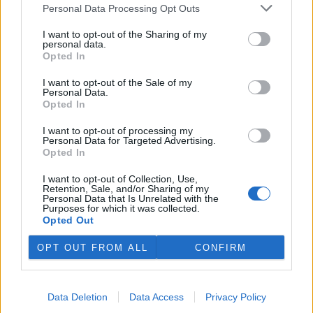
plánovaných odchodech
informovaly
v pondělí Seznam Zprávy.
Personal Data Processing Opt Outs
Podle něj tak končí dva z pěti ředitelů odborů na ČIŽP.
I want to opt-out of the Sharing of my
personal data.
Veterináři v horku ošetřují více zvířat, ohrožení jsou psi
Opted In
se zploštělým čumákem
6.8.2026 15:15 (
ČTK
)
I want to opt-out of the Sale of my
Personal Data.
Veterináři v současných
Opted In
vedrech ošetřují více zvířat.
Mezi nejrizikovější skupiny
I want to opt-out of processing my
podle nich patří plemena psů s
Personal Data for Targeted Advertising.
krátkou lebkou a zploštělým
Opted In
čumákem, jako jsou například mopsi nebo buldočci, starší jedinci a
zvířata se srdečním onemocněním. Jejich majitelé pro ně
I want to opt-out of Collection, Use,
vyhledávají veterinární ošetření nejčastěji kvůli přehřátí organismu,
Retention, Sale, and/or Sharing of my
dehydrataci nebo kolapsu. ČTK to sdělila viceprezidentka Komory
Personal Data that Is Unrelated with the
veterinárních lékařů ČR Kateřina Valdhans.
Purposes for which it was collected.
Opted Out
Do Prahy dorazili jezdci cyklistické štafety, míří na
OPT OUT FROM ALL
CONFIRM
konferenci o klimatu
6.8.2026 15:08 | PRAHA (
ČTK
)
Diskuse: 2
Data Deletion
Data Access
Privacy Policy
Do Prahy dnes dorazili jezdci