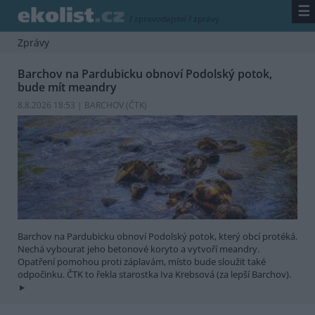
☰
/
zpravodajství
/
zprávy
Zprávy
Barchov na Pardubicku obnoví Podolský potok,
bude mít meandry
8.8.2026 18:53 | BARCHOV (
ČTK
)
Barchov na Pardubicku obnoví Podolský potok, který obcí protéká.
Nechá vybourat jeho betonové koryto a vytvoří meandry.
Opatření pomohou proti záplavám, místo bude sloužit také
odpočinku. ČTK to řekla starostka Iva Krebsová (za lepší Barchov).