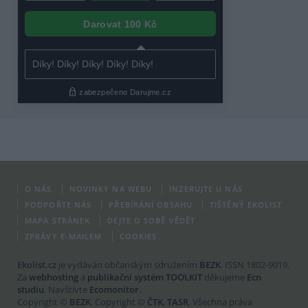
O NÁS
NOVINKY NA WEBU
INZERUJTE U NÁS
PODPOŘTE NÁS
PŘEBÍRÁNÍ OBSAHU
TIŠTĚNÝ EKOLIST
MAPA STRÁNEK
DEJTE O SOBĚ VĚDĚT
ZPRÁVY E-MAILEM
COOKIES
Ekolist.cz
je vydáván občanským sdružením
BEZK
. ISSN 1802-9019.
Za
webhosting
a
publikační systém TOOLKIT
děkujeme
Ecn
studiu
. Navštivte
Ecomonitor
.
Copyright ©
BEZK
. Copyright ©
ČTK
,
TASR
. Všechna práva