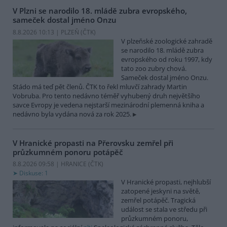
V Plzni se narodilo 18. mládě zubra evropského,
sameček dostal jméno Onzu
8.8.2026 10:13 | PLZEŇ (
ČTK
)
V plzeňské zoologické zahradě
se narodilo 18. mládě zubra
evropského od roku 1997, kdy
tato zoo zubry chová.
Sameček dostal jméno Onzu.
Stádo má teď pět členů. ČTK to řekl mluvčí zahrady Martin
Vobruba. Pro tento nedávno téměř vyhubený druh největšího
savce Evropy je vedena nejstarší mezinárodní plemenná kniha a
nedávno byla vydána nová za rok 2025.
V Hranické propasti na Přerovsku zemřel při
průzkumném ponoru potápěč
8.8.2026 09:58 | HRANICE (
ČTK
)
Diskuse: 1
V Hranické propasti, nejhlubší
zatopené jeskyni na světě,
zemřel potápěč. Tragická
událost se stala ve středu při
průzkumném ponoru,