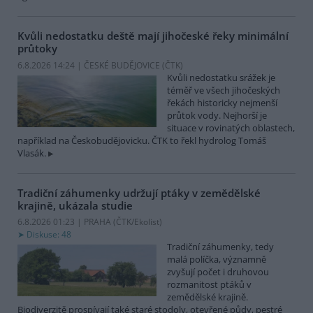
Kvůli nedostatku deště mají jihočeské řeky minimální
průtoky
6.8.2026 14:24 | ČESKÉ BUDĚJOVICE (
ČTK
)
Kvůli nedostatku srážek je
téměř ve všech jihočeských
řekách historicky nejmenší
průtok vody. Nejhorší je
situace v rovinatých oblastech,
například na Českobudějovicku. ČTK to řekl hydrolog Tomáš
Vlasák.
Tradiční záhumenky udržují ptáky v zemědělské
krajině, ukázala studie
6.8.2026 01:23 | PRAHA (
ČTK/Ekolist
)
Diskuse: 48
Tradiční záhumenky, tedy
malá políčka, významně
zvyšují počet i druhovou
rozmanitost ptáků v
zemědělské krajině.
Biodiverzitě prospívají také staré stodoly, otevřené půdy, pestré