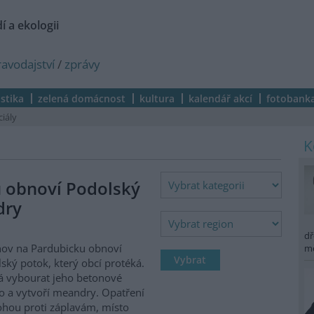
í a ekologii
ravodajství
/
zprávy
istika
zelená domácnost
kultura
kalendář akcí
fotobank
ciály
 obnoví Podolský
dry
dř
ov na Pardubicku obnoví
m
ský potok, který obcí protéká.
 vybourat jeho betonové
o a vytvoří meandry. Opatření
hou proti záplavám, místo