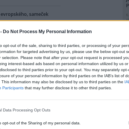
p
ra evropského, sameček
6
p
R
p
 -
Do Not Process My Personal Information
eňské zoologické zahradě se
l
ilo 18. mládě zubra
to opt-out of the sale, sharing to third parties, or processing of your per
ského od roku 1997, kdy tato
formation for targeted advertising by us, please use the below opt-out s
ubry chová. Sameček dostal
r selection. Please note that after your opt-out request is processed y
 Onzu. Stádo má teď pět
eing interest-based ads based on personal information utilized by us or
tin Vobruba. Pro tento nedávno
9
disclosed to third parties prior to your opt-out. You may separately opt-
Evropy je vedena nejstarší
O
losure of your personal information by third parties on the IAB’s list of
o byla vydána nová za rok
s
. This information may also be disclosed by us to third parties on the
IA
1
Participants
that may further disclose it to other third parties.
(
H
 zemřel při průzkumném
p
a
l Data Processing Opt Outs
e: 1
1
nické propasti, nejhlubší
(
o opt-out of the Sharing of my personal data.
ené jeskyni na světě, zemřel
P