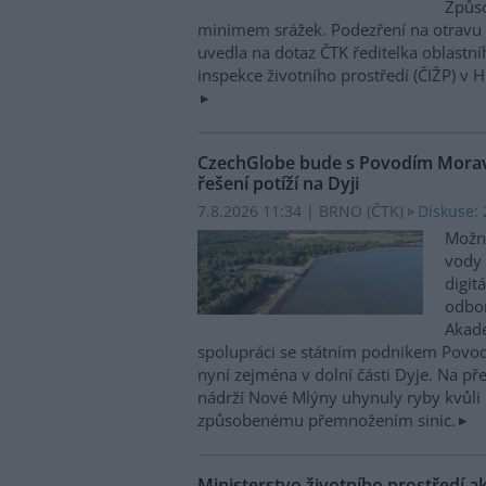
Způso
minimem srážek. Podezření na otravu 
uvedla na dotaz ČTK ředitelka oblastn
inspekce životního prostředí (ČIŽP) v 
CzechGlobe bude s Povodím Moravy
řešení potíží na Dyji
7.8.2026 11:34 | BRNO (
ČTK
)
Diskuse: 
Možn
vody 
digit
odbor
Akade
spolupráci se státním podnikem Povo
nyní zejména v dolní části Dyje. Na p
nádrží Nové Mlýny uhynuly ryby kvůli 
způsobenému přemnožením sinic.
Ministerstvo životního prostředí a