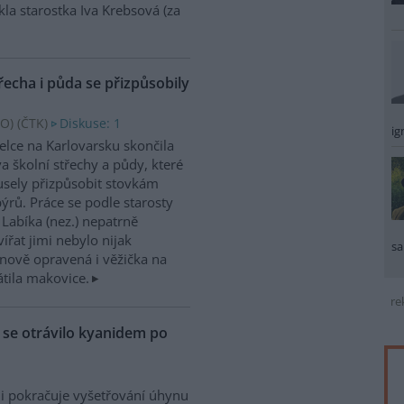
kla starostka Iva Krebsová (za
řecha i půda se přizpůsobily
O) (
ČTK
)
Diskuse: 1
ig
elce na Karlovarsku skončila
a školní střechy a půdy, které
sely přizpůsobit stovkám
ýrů. Práce se podle starosty
 Labíka (nez.) nepatrně
ířat jimi nebylo nijak
sa
nově opravená i věžička na
átila makovice.
re
ů se otrávilo kyanidem po
i pokračuje vyšetřování úhynu