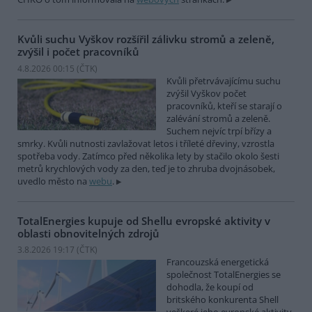
Kvůli suchu Vyškov rozšířil zálivku stromů a zeleně,
zvýšil i počet pracovníků
4.8.2026 00:15 (
ČTK
)
Kvůli přetrvávajícímu suchu
zvýšil Vyškov počet
pracovníků, kteří se starají o
zalévání stromů a zeleně.
Suchem nejvíc trpí břízy a
smrky. Kvůli nutnosti zavlažovat letos i tříleté dřeviny, vzrostla
spotřeba vody. Zatímco před několika lety by stačilo okolo šesti
metrů krychlových vody za den, teď je to zhruba dvojnásobek,
uvedlo město na
webu
.
TotalEnergies kupuje od Shellu evropské aktivity v
oblasti obnovitelných zdrojů
3.8.2026 19:17 (
ČTK
)
Francouzská energetická
společnost TotalEnergies se
dohodla, že koupí od
britského konkurenta Shell