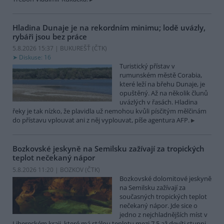
Hladina Dunaje je na rekordním minimu; lodě uvázly,
rybáři jsou bez práce
5.8.2026 15:37 | BUKUREŠŤ (
ČTK
)
Diskuse: 16
Turistický přístav v
rumunském městě Corabia,
které leží na břehu Dunaje, je
opuštěný. Až na několik člunů
uvázlých v řasách. Hladina
řeky je tak nízko, že plavidla už nemohou kvůli písčitým mělčinám
do přístavu vplouvat ani z něj vyplouvat, píše agentura AFP.
Bozkovské jeskyně na Semilsku zažívají za tropických
teplot nečekaný nápor
5.8.2026 11:20 | BOZKOV (
ČTK
)
Bozkovské dolomitové jeskyně
na Semilsku zažívají za
současných tropických teplot
nečekaný nápor. Jde sice o
jedno z nejchladnějších míst v
Libereckém kraji, které má stálou teplotu mezi 7,5 až devíti stupni