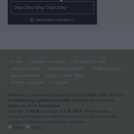
O NÁS
NOVINKY NA WEBU
INZERUJTE U NÁS
PODPOŘTE NÁS
PŘEBÍRÁNÍ OBSAHU
TIŠTĚNÝ EKOLIST
MAPA STRÁNEK
DEJTE O SOBĚ VĚDĚT
ZPRÁVY E-MAILEM
COOKIES
Ekolist.cz
je vydáván občanským sdružením
BEZK
. ISSN 1802-9019.
Za
webhosting
a
publikační systém TOOLKIT
děkujeme
Ecn
studiu
. Navštivte
Ecomonitor
.
Copyright ©
BEZK
. Copyright ©
ČTK
,
TASR
. Všechna práva
vyhrazena. Publikování nebo šíření obsahu je bez předchozího
souhlasu držitele autorských práv zakázáno.