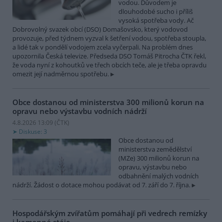
vodou. Důvodem je
dlouhodobé sucho i příliš
vysoká spotřeba vody. Ač
Dobrovolný svazek obcí (DSO) Domašovsko, který vodovod
provozuje, před týdnem vyzval k šetření vodou, spotřeba stoupla,
a lidé tak v pondělí vodojem zcela vyčerpali. Na problém dnes
upozornila Česká televize. Předseda DSO Tomáš Pitrocha ČTK řekl,
že voda nyní z kohoutků ve třech obcích teče, ale je třeba opravdu
omezit její nadměrnou spotřebu.
Obce dostanou od ministerstva 300 milionů korun na
opravu nebo výstavbu vodních nádrží
4.8.2026 13:09 (
ČTK
)
Diskuse: 3
Obce dostanou od
ministerstva zemědělství
(MZe) 300 milionů korun na
opravu, výstavbu nebo
odbahnění malých vodních
nádrží. Žádost o dotace mohou podávat od 7. září do 7. října.
Hospodářským zvířatům pomáhají při vedrech remízky