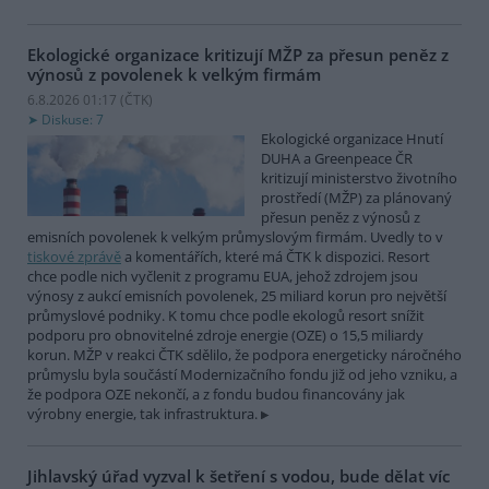
Ekologické organizace kritizují MŽP za přesun peněz z
výnosů z povolenek k velkým firmám
6.8.2026 01:17 (
ČTK
)
Diskuse: 7
Ekologické organizace Hnutí
DUHA a Greenpeace ČR
kritizují ministerstvo životního
prostředí (MŽP) za plánovaný
přesun peněz z výnosů z
emisních povolenek k velkým průmyslovým firmám. Uvedly to v
tiskové zprávě
a komentářích, které má ČTK k dispozici. Resort
chce podle nich vyčlenit z programu EUA, jehož zdrojem jsou
výnosy z aukcí emisních povolenek, 25 miliard korun pro největší
průmyslové podniky. K tomu chce podle ekologů resort snížit
podporu pro obnovitelné zdroje energie (OZE) o 15,5 miliardy
korun. MŽP v reakci ČTK sdělilo, že podpora energeticky náročného
průmyslu byla součástí Modernizačního fondu již od jeho vzniku, a
že podpora OZE nekončí, a z fondu budou financovány jak
výrobny energie, tak infrastruktura.
Jihlavský úřad vyzval k šetření s vodou, bude dělat víc