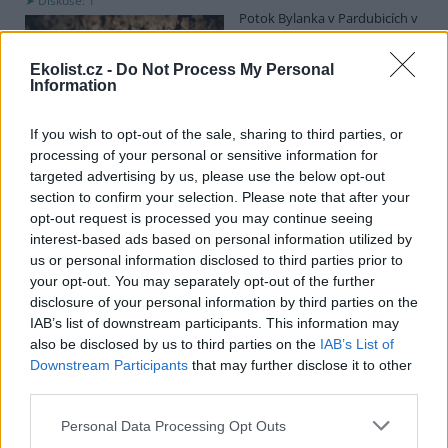
Diskuse: 1
Potok Bylanka v Pardubicích v
důsledku dlouhodobě nízkých
průtoků a suchého počasí
Ekolist.cz -
Do Not Process My Personal
vyschl. Městský obvod VI chce
Information
využít období bez vody k
vyčištění koryta, a obrátil se proto se žádostí na správce toku,
Povodí Labe. Organizace ale požadavek odmítla s tím, že údržbu
If you wish to opt-out of the sale, sharing to third parties, or
dělala už v červnu a další zásah v tuto chvíli neplánuje, zjistila ČTK.
processing of your personal or sensitive information for
targeted advertising by us, please use the below opt-out
section to confirm your selection. Please note that after your
Červený chce peníze ušetřené za rekultivaci rozdělit
opt-out request is processed you may continue seeing
obcím podle původní dohody
interest-based ads based on personal information utilized by
us or personal information disclosed to third parties prior to
5.8.2026 01:29 (
ČTK
)
Diskuse: 2
your opt-out. You may separately opt-out of the further
Ministr životního prostředí
disclosure of your personal information by third parties on the
Igor Červený (Motoristé) chce
IAB’s list of downstream participants. This information may
peníze, které Severní
also be disclosed by us to third parties on the
IAB’s List of
energetická ušetřila na
Downstream Participants
that may further disclose it to other
rekultivacích hnědouhelného
lomu ČSA na Mostecku, rozdělit obcím podle původní dohody.
third parties.
Uvedl to na síti
X
. Původně chtěla Severní energetická dát peníze
obcím prostřednictvím Státního fondu životního prostředí (SFŽP),
Personal Data Processing Opt Outs
v pondělí ale společnost uvedla, že hodlá sama rozhodnout o