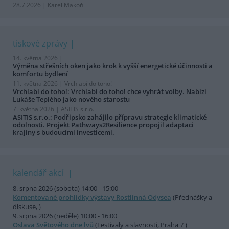
28.7.2026 | Karel Makoň
tiskové zprávy
14. května 2026 |
Výměna střešních oken jako krok k vyšší energetické účinnosti a
komfortu bydlení
11. května 2026 |
Vrchlabí do toho!
Vrchlabí do toho!: Vrchlabí do toho! chce vyhrát volby. Nabízí
Lukáše Teplého jako nového starostu
7. května 2026 |
ASITIS s.r.o.
ASITIS s.r.o.: Podřipsko zahájilo přípravu strategie klimatické
odolnosti. Projekt Pathways2Resilience propojil adaptaci
krajiny s budoucími investicemi.
kalendář akcí
8. srpna 2026 (sobota) 14:00 - 15:00
Komentované prohlídky výstavy Rostlinná Odysea
(Přednášky a
diskuse, )
9. srpna 2026 (neděle) 10:00 - 16:00
Oslava Světového dne lvů
(Festivaly a slavnosti, Praha 7 )