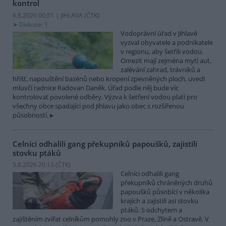
kontrol
6.8.2026 00:51 | JIHLAVA (
ČTK
)
Diskuse: 1
Vodoprávní úřad v Jihlavě
vyzval obyvatele a podnikatele
v regionu, aby šetřili vodou.
Omezit mají zejména mytí aut,
zalévání zahrad, trávníků a
hřišť, napouštění bazénů nebo kropení zpevněných ploch, uvedl
mluvčí radnice Radovan Daněk. Úřad podle něj bude víc
kontrolovat povolené odběry. Výzva k šetření vodou platí pro
všechny obce spadající pod Jihlavu jako obec s rozšířenou
působností.
Celníci odhalili gang překupníků papoušků, zajistili
stovku ptáků
5.8.2026 20:13 (
ČTK
)
Celníci odhalili gang
překupníků chráněných druhů
papoušků působící v několika
krajích a zajistili asi stovku
ptáků. S odchytem a
zajištěním zvířat celníkům pomohly zoo v Praze, Zlíně a Ostravě. V