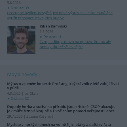
5.8.2026
Diskuse: 39
Dostupné bydlení nevyřeší jen nová výstavba. Česko musí lépe
využít renovace stávajících budov
Kilian Kaminski
1.8.2026
Diskuse: 41
Evropa slibuje právo na opravu. Budou ale
opravy skutečně levnější?
rady a návody
Mýtus o zeleném koberci: Proč anglický trávník v létě zabíjí život
v půdě
4.8.2026 | Jan Skala
Diskuse: 32
Dopady horka a sucha na přírodu jsou kritické. ČSOP ukazuje,
jak může žíznivé krajině a živočichům pomoci veřejnost i obce
29.7.2026 | Zuzana Kučerová
Myslete v horkých dnech na volně žijící ptáky a další zvířata