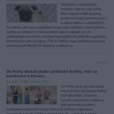
Veterináři v současných
vedrech ošetřují více zvířat.
Mezi nejrizikovější skupiny
podle nich patří plemena psů s
krátkou lebkou a zploštělým
čumákem, jako jsou například mopsi nebo buldočci, starší jedinci a
zvířata se srdečním onemocněním. Jejich majitelé pro ně
vyhledávají veterinární ošetření nejčastěji kvůli přehřátí organismu,
dehydrataci nebo kolapsu. ČTK to sdělila viceprezidentka Komory
veterinárních lékařů ČR Kateřina Valdhans.
reklama
Do Prahy dorazili jezdci cyklistické štafety, míří na
konferenci o klimatu
6.8.2026 15:08 | PRAHA (
ČTK
)
Do Prahy dnes dorazili jezdci
mezinárodní cyklistické štafety
COP Bike Ride. Účastníci
vyrazili z brazilského Belému,
kde se konala poslední
konference smluvních stran Rámcové úmluvy Organizace
spojených národů (OSN) o změně klimatu, a míří do turecké