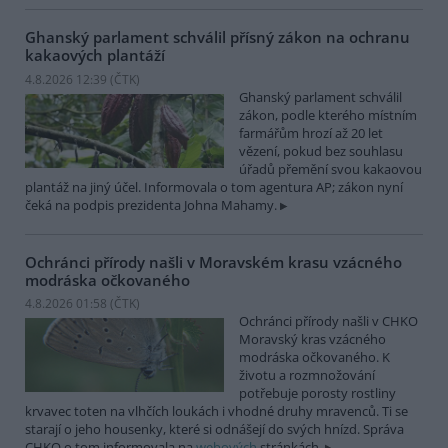
Ghanský parlament schválil přísný zákon na ochranu
kakaových plantáží
4.8.2026 12:39 (
ČTK
)
Ghanský parlament schválil
zákon, podle kterého místním
farmářům hrozí až 20 let
vězení, pokud bez souhlasu
úřadů přemění svou kakaovou
plantáž na jiný účel. Informovala o tom agentura AP; zákon nyní
čeká na podpis prezidenta Johna Mahamy.
Ochránci přírody našli v Moravském krasu vzácného
modráska očkovaného
4.8.2026 01:58 (
ČTK
)
Ochránci přírody našli v CHKO
Moravský kras vzácného
modráska očkovaného. K
životu a rozmnožování
potřebuje porosty rostliny
krvavec toten na vlhčích loukách i vhodné druhy mravenců. Ti se
starají o jeho housenky, které si odnášejí do svých hnízd. Správa
CHKO o tom informovala na
webových
stránkách.