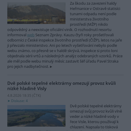
Za škodu za zavezení haldy
Heřmanice v Ostravě statisíci
tunami odpadu není podle
ministerstva životního
prostředí (MŽP) nikdo
odpovědný a neexistuje oficiální viník. O rozhodnutí resortu
informoval
web
Seznam Zprávy. Kauzu čtyři roky prošetřovali
odborníci z České inspekce životního prostředí (ČIŽP), letos na jaře
ji převzalo ministerstvo. Ani po letech vyšetřování nebylo podle
webu známo, co přesně se v haldě skrývá, inspekce si proto loni
objednala sérii vrtů a následných analýz odebraných vzorků. Práce
ale měl podle webu minulý měsíc zastavit šéf úřadu Pavel Straka
pro jejich nadbytečnost.
Dvě polské tepelné elektrárny omezují provoz kvůli
nízké hladině Visly
4.8.2026 18:35 (
ČTK
)
Diskuse: 4
Dvě polské tepelné elektrárny
omezují svůj provoz kvůli vlně
veder a nízké hladině vody v
řece Visle, kterou používají k
chlazení. Napsala to tisková