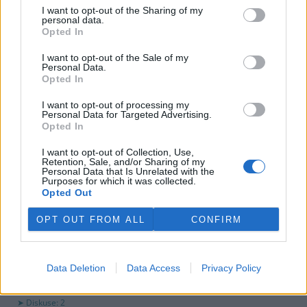
využití peněz a že chce ohledně výše podpory jednat přímo s
I want to opt-out of the Sharing of my
obcemi v okolí těžební oblasti. Červeného krok překvapil, postup
personal data.
společnosti sleduje se znepokojením. Společnost patří do
Opted In
energetické skupiny Sev.en, kterou vlastní Pavel Tykač.
I want to opt-out of the Sale of my
Personal Data.
Opted In
Italské zemědělce trápí listokaz japonský ničící vinice i
sady
I want to opt-out of processing my
5.8.2026 01:12 | ŘÍM (
ČTK
)
Personal Data for Targeted Advertising.
Diskuse: 2
Opted In
Duhově zelení brouci s
měňavými krovkami, jejichž
I want to opt-out of Collection, Use,
původní domovinou je
Retention, Sale, and/or Sharing of my
Personal Data that Is Unrelated with the
Japonsko, se stávají čím dál
Purposes for which it was collected.
větší hrozbou v Itálii. Rojí se po
Opted Out
sadech a vinicích a zanechávají za sebou listy s vykousanými
mřížkami, což oslabuje rostliny a snižuje úrodu, napsala agentura
OPT OUT FROM ALL
CONFIRM
AP.
Ministerstvo v kauze haldy Heřmanice rozhodlo, že
Data Deletion
Data Access
Privacy Policy
viník neexistuje
4.8.2026 19:12 | OSTRAVA (
ČTK
)
Diskuse: 2