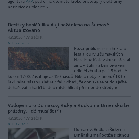
agentura
PAP
, podle níž k tomuto kroku přistoupily elektrárny
Kozienice a Polaniec.
Desítky hasičů likvidují požár lesa na Šumavě
Aktualizováno
4.8.2026 17:13 (
ČTK
)
Diskuse: 2
Požár přibližně šesti hektarů
lesa a louky u šumavských
Nezdic na Klatovsku se přestal
šířit. Vrtulník s bambivakem
odletěl zhruba po 1,5 hodině
kolem 17:00. Zasahuje až 150 hasičů. Nikdo nebyl zraněn. ČTK to
řekl velitel zásahu Aleš Bucifal. Odhadl, že ohniska se budou ještě
dohašovat a hasiči budou místo hlídat přes noc do středy.
Vodojem pro Domašov, Říčky a Rudku na Brněnsku byl
prázdný, lidé musí šetřit
4.8.2026 17:12 (
ČTK
)
Diskuse: 9
Domašov, Rudka a Říčky na
Brněnsku mají potíže s pitnou