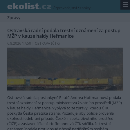
☰
/
zpravodajství
/
zprávy
Zprávy
Ostravská radní podala trestní oznámení za postup
MŽP v kauze haldy Heřmanice
6.8.2026 17:50 | OSTRAVA (
ČTK
)
Ostravská radní a poslankyně Pirátů Andrea Hoffmannová podala
trestní oznámení za postup ministerstva životního prostředí (MŽP)
v kauze haldy Heřmanice. Vyplývá to ze zprávy, kterou ČTK
poskytla Česká pirátská strana. Požaduje, aby policie prověřila
okolnosti odebrání případu České inspekci životního prostředí
(ČIŽP) a zastavení řízení. Hoffmannová ČTK sdělila, že trestní
oznámení podala proti dosud přesně nezjištěným osobám