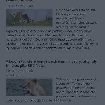
i kamenné stáje
4.8.2026 12:52 (
ČTK
)
Hospodářská zvířata na jihu
Čech se při tropických
teplotách ochlazují v
remízkách i kamenných stájích.
Někteří jihočeští farmáři
vypouštějí krávy, ovce či koně na pastviny v noci a v největších
vedrech je nechávají uvnitř chladnějších budov. Kvůli suchu
neroste na loukách tráva a zemědělci musí dobytek přikrmovat
zásobami sena na zimu. Vysychají zdroje vody a rostou náklady na
její dopravu i na elektřinu na ochlazování zvířat, zjistila ČTK.
V Japonsku, které bojuje s extrémními vedry, uhynuly
tři lvice, píše BBC News
4.8.2026 12:42 (
ČTK
)
Diskuse: 2
Tři lvice v zoologické zahradě v
japonském Tokiu uhynuly
pravděpodobně v důsledku
horka. Japonsko se toto léto
potýká s vlnami extrémních
veder, napsal zpravodajský server
BBC News
.