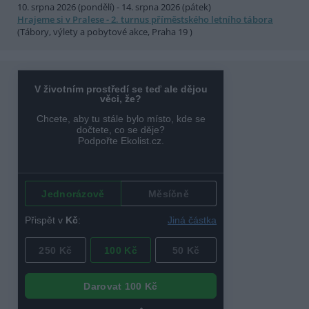
10. srpna 2026 (pondělí) - 14. srpna 2026 (pátek)
Hrajeme si v Pralese - 2. turnus příměstského letního tábora
(Tábory, výlety a pobytové akce, Praha 19 )