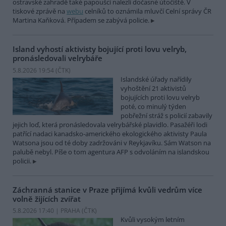
ostravské zahradě také papoušci nalezli dočasné útočiště. V
tiskové zprávě na
webu
celníků to oznámila mluvčí Celní správy ČR
Martina Kaňková. Případem se zabývá policie.
Island vyhostí aktivisty bojující proti lovu velryb,
pronásledovali velrybáře
5.8.2026 19:54 (
ČTK
)
Islandské úřady nařídily
vyhoštění 21 aktivistů
bojujících proti lovu velryb
poté, co minulý týden
pobřežní stráž s policií zabavily
jejich loď, která pronásledovala velrybářské plavidlo. Pasažéři lodi
patřící nadaci kanadsko-amerického ekologického aktivisty Paula
Watsona jsou od té doby zadržováni v Reykjavíku. Sám Watson na
palubě nebyl. Píše o tom agentura AFP s odvoláním na islandskou
policii.
Záchranná stanice v Praze přijímá kvůli vedrům více
volně žijících zvířat
5.8.2026 17:40 | PRAHA (
ČTK
)
Kvůli vysokým letním