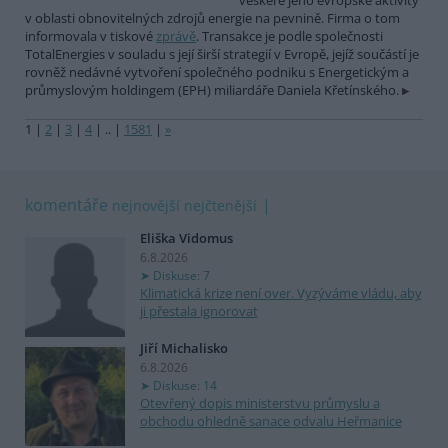
veškeré jeho evropské aktivity
v oblasti obnovitelných zdrojů energie na pevnině. Firma o tom
informovala v tiskové
zprávě
. Transakce je podle společnosti
TotalEnergies v souladu s její širší strategií v Evropě, jejíž součástí je
rovněž nedávné vytvoření společného podniku s Energetickým a
průmyslovým holdingem (EPH) miliardáře Daniela Křetínského.
1
|
2
|
3
|
4
|
..
|
1581
|
»
komentáře
nejnovější
nejčtenější
Eliška Vidomus
6.8.2026
Diskuse: 7
Klimatická krize není over. Vyzýváme vládu, aby
ji přestala ignorovat
Jiří Michalisko
6.8.2026
Diskuse: 14
Otevřený dopis ministerstvu průmyslu a
obchodu ohledně sanace odvalu Heřmanice