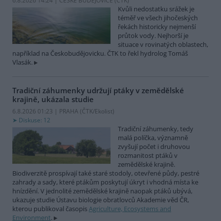
6.8.2026 14:24 | ČESKÉ BUDĚJOVICE (
ČTK
)
Kvůli nedostatku srážek je
téměř ve všech jihočeských
řekách historicky nejmenší
průtok vody. Nejhorší je
situace v rovinatých oblastech,
například na Českobudějovicku. ČTK to řekl hydrolog Tomáš
Vlasák.
Tradiční záhumenky udržují ptáky v zemědělské
krajině, ukázala studie
6.8.2026 01:23 | PRAHA (
ČTK/Ekolist
)
Diskuse: 12
Tradiční záhumenky, tedy
malá políčka, významně
zvyšují počet i druhovou
rozmanitost ptáků v
zemědělské krajině.
Biodiverzitě prospívají také staré stodoly, otevřené půdy, pestré
zahrady a sady, které ptákům poskytují úkryt i vhodná místa ke
hnízdění. V jednolité zemědělské krajině naopak ptáků ubývá,
ukazuje studie Ústavu biologie obratlovců Akademie věd ČR,
kterou publikoval časopis
Agriculture, Ecosystems and
Environment
.