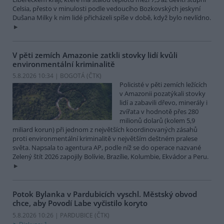
Celsia, přesto v minulosti podle vedoucího Bozkovských jeskyní
Dušana Milky k nim lidé přicházeli spíše v době, když bylo nevlídno.
V pěti zemích Amazonie zatkli stovky lidí kvůli
environmentální kriminalitě
5.8.2026 10:34 | BOGOTÁ (
ČTK
)
Policisté v pěti zemích ležících
v Amazonii pozatýkali stovky
lidí a zabavili dřevo, minerály i
zvířata v hodnotě přes 280
milionů dolarů (kolem 5,9
miliard korun) při jednom z největších koordinovaných zásahů
proti environmentální kriminalitě v největším deštném pralese
světa. Napsala to agentura AP, podle níž se do operace nazvané
Zelený štít 2026 zapojily Bolívie, Brazílie, Kolumbie, Ekvádor a Peru.
Potok Bylanka v Pardubicích vyschl. Městský obvod
chce, aby Povodí Labe vyčistilo koryto
5.8.2026 10:26 | PARDUBICE (
ČTK
)