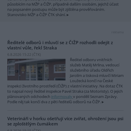
působícím na MŽP a ČIŽP, případně dalším osobám, jejichž účast
na popsaném postupu může být zjištěna prověřováním.
Stanovisko MŽP a ČIŽP ČTK shání.
reklama
Ředitelé odborů i mluvčí se z ČIŽP rozhodli odejít z
vlastní vůle, řekl Straka
6.8.2026 15:22 (
ČTK
)
Ředitel odboru vnitřních
služeb Matěj Mrlina, vedoucí
služebního úřadu Oldřich
Jarolím a tisková mluvčí Miriam
Loužecká končí na České
inspekci životního prostředí (ČIŽP) z vlastní iniciativy. Na dotaz ČTK
to napsal nový ředitel inspekce Pavel Straka (za Motoristy). O jejich
plánovaných odchodech
informovaly
v pondělí Seznam Zprávy.
Podle něj tak končí dva z pěti ředitelů odborů na ČIŽP.
Veterináři v horku ošetřují více zvířat, ohrožení jsou psi
se zploštělým čumákem
6.8.2026 15:15 (
ČTK
)