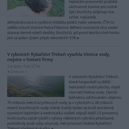
teplotám pracovníci pražské
záchranné stanice pro volně
žijící živočichy přijímají více
zvířat, nejčastěji
dehydratovaná a vysílená mláďata ptáků nebo veverek. ČTK to
sdělila mluvčí stanice Petra Fišerová. Během současné vlny veder
stanice denně ošetří desítky živočichů, při první letošní vlně horka
jich za jeden týden přijali rekordních 578.
V rybnících Rybářství Třeboň vyschla třetina vody,
nejvíce v historii firmy
5.8.2026 15:42 (
ČTK
)
Diskuse: 1
V rybnících Rybářství Třeboň,
které hospodaří na 8000
hektarech vodní plochy, chybí
více než třetina vody. Oproti
běžnému zdržovaném objemu
75 milionů metrů krychlových vody je v rybnících o 28 milionů
metrů krychlových vody méně. Každý týden se kvůli extrémně
vysokým teplotám a nedostatku srážek odpaří další 2,5 procenta.
Kvůli suchu začali rybáři s výlovy některých rybníků předčasně,
protože by jinak ryby uhynuly, řekl provozní ředitel Rybářství
Třeboň Vladimír Kukačka.