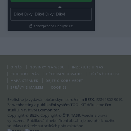
O NÁS
NOVINKY NA WEBU
INZERUJTE U NÁS
PODPOŘTE NÁS
PŘEBÍRÁNÍ OBSAHU
TIŠTĚNÝ EKOLIST
MAPA STRÁNEK
DEJTE O SOBĚ VĚDĚT
ZPRÁVY E-MAILEM
COOKIES
Ekolist.cz
je vydáván občanským sdružením
BEZK
. ISSN 1802-9019.
Za
webhosting
a
publikační systém TOOLKIT
děkujeme
Ecn
studiu
. Navštivte
Ecomonitor
.
Copyright ©
BEZK
. Copyright ©
ČTK
,
TASR
. Všechna práva
vyhrazena. Publikování nebo šíření obsahu je bez předchozího
souhlasu držitele autorských práv zakázáno.