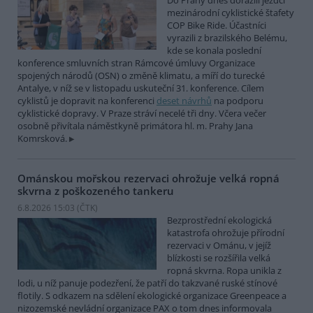
Do Prahy dnes dorazili jezdci
mezinárodní cyklistické štafety
COP Bike Ride. Účastníci
vyrazili z brazilského Belému,
kde se konala poslední
konference smluvních stran Rámcové úmluvy Organizace
spojených národů (OSN) o změně klimatu, a míří do turecké
Antalye, v níž se v listopadu uskuteční 31. konference. Cílem
cyklistů je dopravit na konferenci
deset návrhů
na podporu
cyklistické dopravy. V Praze stráví necelé tři dny. Včera večer
osobně přivítala náměstkyně primátora hl. m. Prahy Jana
Komrsková.
Ománskou mořskou rezervaci ohrožuje velká ropná
skvrna z poškozeného tankeru
6.8.2026 15:03 (
ČTK
)
Bezprostřední ekologická
katastrofa ohrožuje přírodní
rezervaci v Ománu, v jejíž
blízkosti se rozšířila velká
ropná skvrna. Ropa unikla z
lodi, u níž panuje podezření, že patří do takzvané ruské stínové
flotily. S odkazem na sdělení ekologické organizace Greenpeace a
nizozemské nevládní organizace PAX o tom dnes informovala