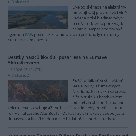
Diskuse: 4
Dvě polské tepelné elektrárny
omezují svůj provoz kvůli vlně
veder a nízké hladině vody v
řece Visle, kterou používají k
chlazení. Napsala to tisková
agentura
PAP
, podle níž k tomuto kroku přistoupily elektrárny
Kozienice a Polaniec.
Desítky hasičů likvidují požár lesa na Šumavě
Aktualizováno
4.8.2026 17:13 (
ČTK
)
Diskuse: 2
Požár přibližně šesti hektarů
lesa a louky u šumavských
Nezdic na Klatovsku se přestal
šířit. Vrtulník s bambivakem
odletěl zhruba po 1,5 hodině
kolem 17:00. Zasahuje až 150 hasičů. Nikdo nebyl zraněn. ČTK to
řekl velitel zásahu Aleš Bucifal. Odhadl, že ohniska se budou ještě
dohašovat a hasiči budou místo hlídat přes noc do středy.