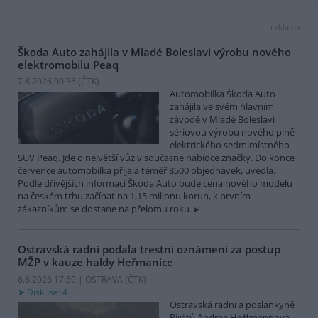
reklama
Škoda Auto zahájila v Mladé Boleslavi výrobu nového
elektromobilu Peaq
7.8.2026 00:36 (
ČTK
)
Automobilka Škoda Auto
zahájila ve svém hlavním
závodě v Mladé Boleslavi
sériovou výrobu nového plně
elektrického sedmimístného
SUV Peaq. Jde o největší vůz v současné nabídce značky. Do konce
července automobilka přijala téměř 8500 objednávek, uvedla.
Podle dřívějších informací Škoda Auto bude cena nového modelu
na českém trhu začínat na 1,15 milionu korun, k prvním
zákazníkům se dostane na přelomu roku.
Ostravská radní podala trestní oznámení za postup
MŽP v kauze haldy Heřmanice
6.8.2026 17:50 | OSTRAVA (
ČTK
)
Diskuse: 4
Ostravská radní a poslankyně
Pirátů Andrea Hoffmannová