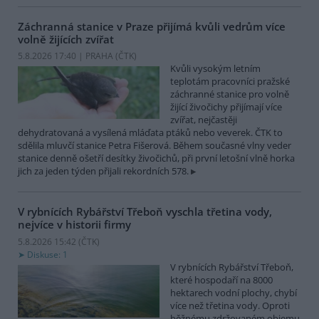
Záchranná stanice v Praze přijímá kvůli vedrům více
volně žijících zvířat
5.8.2026 17:40 | PRAHA (
ČTK
)
Kvůli vysokým letním
teplotám pracovníci pražské
záchranné stanice pro volně
žijící živočichy přijímají více
zvířat, nejčastěji
dehydratovaná a vysílená mláďata ptáků nebo veverek. ČTK to
sdělila mluvčí stanice Petra Fišerová. Během současné vlny veder
stanice denně ošetří desítky živočichů, při první letošní vlně horka
jich za jeden týden přijali rekordních 578.
V rybnících Rybářství Třeboň vyschla třetina vody,
nejvíce v historii firmy
5.8.2026 15:42 (
ČTK
)
Diskuse: 1
V rybnících Rybářství Třeboň,
které hospodaří na 8000
hektarech vodní plochy, chybí
více než třetina vody. Oproti
běžnému zdržovaném objemu