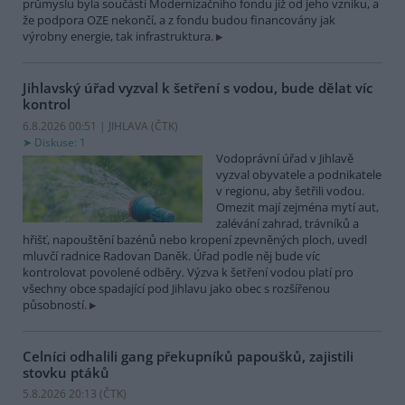
průmyslu byla součástí Modernizačního fondu již od jeho vzniku, a
že podpora OZE nekončí, a z fondu budou financovány jak
výrobny energie, tak infrastruktura.
Jihlavský úřad vyzval k šetření s vodou, bude dělat víc
kontrol
6.8.2026 00:51 | JIHLAVA (
ČTK
)
Diskuse: 1
Vodoprávní úřad v Jihlavě
vyzval obyvatele a podnikatele
v regionu, aby šetřili vodou.
Omezit mají zejména mytí aut,
zalévání zahrad, trávníků a
hřišť, napouštění bazénů nebo kropení zpevněných ploch, uvedl
mluvčí radnice Radovan Daněk. Úřad podle něj bude víc
kontrolovat povolené odběry. Výzva k šetření vodou platí pro
všechny obce spadající pod Jihlavu jako obec s rozšířenou
působností.
Celníci odhalili gang překupníků papoušků, zajistili
stovku ptáků
5.8.2026 20:13 (
ČTK
)