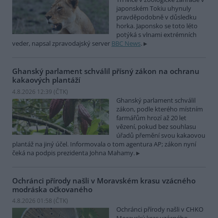
japonském Tokiu uhynuly
pravděpodobně v důsledku
horka. Japonsko se toto léto
potýká s vlnami extrémních
veder, napsal zpravodajský server
BBC News
.
Ghanský parlament schválil přísný zákon na ochranu
kakaových plantáží
4.8.2026 12:39 (
ČTK
)
Ghanský parlament schválil
zákon, podle kterého místním
farmářům hrozí až 20 let
vězení, pokud bez souhlasu
úřadů přemění svou kakaovou
plantáž na jiný účel. Informovala o tom agentura AP; zákon nyní
čeká na podpis prezidenta Johna Mahamy.
Ochránci přírody našli v Moravském krasu vzácného
modráska očkovaného
4.8.2026 01:58 (
ČTK
)
Ochránci přírody našli v CHKO