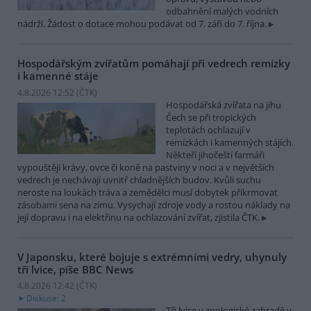
odbahnění malých vodních
nádrží. Žádost o dotace mohou podávat od 7. září do 7. října.
Hospodářským zvířatům pomáhají při vedrech remízky
i kamenné stáje
4.8.2026 12:52 (
ČTK
)
Hospodářská zvířata na jihu
Čech se při tropických
teplotách ochlazují v
remízkách i kamenných stájích.
Někteří jihočeští farmáři
vypouštějí krávy, ovce či koně na pastviny v noci a v největších
vedrech je nechávají uvnitř chladnějších budov. Kvůli suchu
neroste na loukách tráva a zemědělci musí dobytek přikrmovat
zásobami sena na zimu. Vysychají zdroje vody a rostou náklady na
její dopravu i na elektřinu na ochlazování zvířat, zjistila ČTK.
V Japonsku, které bojuje s extrémními vedry, uhynuly
tři lvice, píše BBC News
4.8.2026 12:42 (
ČTK
)
Diskuse: 2
Tři lvice v zoologické zahradě v