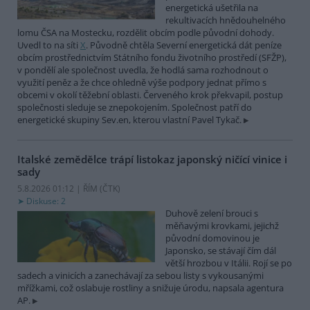
energetická ušetřila na
rekultivacích hnědouhelného
lomu ČSA na Mostecku, rozdělit obcím podle původní dohody.
Uvedl to na síti
X
. Původně chtěla Severní energetická dát peníze
obcím prostřednictvím Státního fondu životního prostředí (SFŽP),
v pondělí ale společnost uvedla, že hodlá sama rozhodnout o
využití peněz a že chce ohledně výše podpory jednat přímo s
obcemi v okolí těžební oblasti. Červeného krok překvapil, postup
společnosti sleduje se znepokojením. Společnost patří do
energetické skupiny Sev.en, kterou vlastní Pavel Tykač.
Italské zemědělce trápí listokaz japonský ničící vinice i
sady
5.8.2026 01:12 | ŘÍM (
ČTK
)
Diskuse: 2
Duhově zelení brouci s
měňavými krovkami, jejichž
původní domovinou je
Japonsko, se stávají čím dál
větší hrozbou v Itálii. Rojí se po
sadech a vinicích a zanechávají za sebou listy s vykousanými
mřížkami, což oslabuje rostliny a snižuje úrodu, napsala agentura
AP.