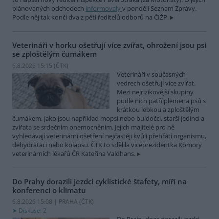
plánovaných odchodech
informovaly
v pondělí Seznam Zprávy.
Podle něj tak končí dva z pěti ředitelů odborů na ČIŽP.
Veterináři v horku ošetřují více zvířat, ohrožení jsou psi
se zploštělým čumákem
6.8.2026 15:15 (
ČTK
)
Veterináři v současných
vedrech ošetřují více zvířat.
Mezi nejrizikovější skupiny
podle nich patří plemena psů s
krátkou lebkou a zploštělým
čumákem, jako jsou například mopsi nebo buldočci, starší jedinci a
zvířata se srdečním onemocněním. Jejich majitelé pro ně
vyhledávají veterinární ošetření nejčastěji kvůli přehřátí organismu,
dehydrataci nebo kolapsu. ČTK to sdělila viceprezidentka Komory
veterinárních lékařů ČR Kateřina Valdhans.
Do Prahy dorazili jezdci cyklistické štafety, míří na
konferenci o klimatu
6.8.2026 15:08 | PRAHA (
ČTK
)
Diskuse: 2