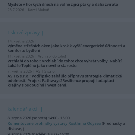
Myslete v horkých dnech na volně žijící ptáky a další zvířata
28.7.2026 | Karel Makoň
tiskové zprávy
14. května 2026 |
Výměna střešních oken jako krok k vyšší energetické účinnosti a
komfortu bydlení
11. května 2026 |
Vrchlabí do toho!
Vrchlabí do toho!: Vrchlabí do toho! chce vyhrát volby. Nabízí
Lukáše Teplého jako nového starostu
7. května 2026 |
ASITIS s.r.o.
ASITIS s.r.o.: Podřipsko zahájilo přípravu strategie klimatické
odolnosti. Projekt Pathways2Resilience propojil adaptaci
krajiny s budoucími investicemi.
kalendář akcí
8. srpna 2026 (sobota) 14:00 - 15:00
Komentované prohlídky výstavy Rostlinná Odysea
(Přednášky a
diskuse, )
9. srpna 2026 (neděle) 10:00 - 16:00