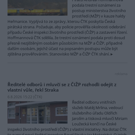
podala trestní oznámení za
postup ministerstva životního
prostředí (MŽP) v kauze haldy
Heřmanice. Vyplývá to ze zprávy, kterou ČTK poskytla Česká
pirátská strana. Požaduje, aby policie prověřila okolnosti odebrání
případu České inspekci životního prostředí (ČIŽP) a zastavení řízení.
Hoffmannová ČTK sdělila, že trestní oznámení podala proti dosud
přesně nezjištěným osobám působícím na MŽP a ČIŽP, případně
dalším osobám, jejichž účast na popsaném postupu může být
zjištěna prověřováním. Stanovisko MŽP a ČIŽP ČTK shání.
reklama
Ředitelé odborů i mluvčí se z ČIŽP rozhodli odejít z
vlastní vůle, řekl Straka
6.8.2026 15:22 (
ČTK
)
Ředitel odboru vnitřních
služeb Matěj Mrlina, vedoucí
služebního úřadu Oldřich
Jarolím a tisková mluvčí Miriam
Loužecká končí na České
inspekci životního prostředí (ČIŽP) z vlastní iniciativy. Na dotaz ČTK
to napsal nový ředitel inspekce Pavel Straka (za Motoristy). O jejich