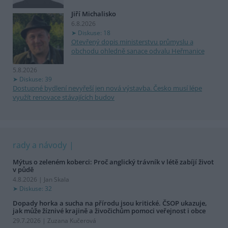
Jiří Michalisko
6.8.2026
Diskuse: 18
Otevřený dopis ministerstvu průmyslu a
obchodu ohledně sanace odvalu Heřmanice
5.8.2026
Diskuse: 39
Dostupné bydlení nevyřeší jen nová výstavba. Česko musí lépe
využít renovace stávajících budov
rady a návody
Mýtus o zeleném koberci: Proč anglický trávník v létě zabíjí život
v půdě
4.8.2026 | Jan Skala
Diskuse: 32
Dopady horka a sucha na přírodu jsou kritické. ČSOP ukazuje,
jak může žíznivé krajině a živočichům pomoci veřejnost i obce
29.7.2026 | Zuzana Kučerová