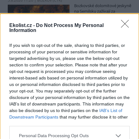
5.8.2026 11:20 | BOZKOV (
ČTK
)
Bozkovské dolomitové jeskyně
na Semilsku zažívají za
současných tropických teplot
nečekaný nápor. Jde sice o
Ekolist.cz -
Do Not Process My Personal
jedno z nejchladnějších míst v
Information
Libereckém kraji, které má stálou teplotu mezi 7,5 až devíti stupni
Celsia, přesto v minulosti podle vedoucího Bozkovských jeskyní
Dušana Milky k nim lidé přicházeli spíše v době, když bylo nevlídno.
If you wish to opt-out of the sale, sharing to third parties, or
processing of your personal or sensitive information for
targeted advertising by us, please use the below opt-out
section to confirm your selection. Please note that after your
V pěti zemích Amazonie zatkli stovky lidí kvůli
opt-out request is processed you may continue seeing
environmentální kriminalitě
interest-based ads based on personal information utilized by
5.8.2026 10:34 | BOGOTÁ (
ČTK
)
us or personal information disclosed to third parties prior to
Policisté v pěti zemích ležících
your opt-out. You may separately opt-out of the further
v Amazonii pozatýkali stovky
lidí a zabavili dřevo, minerály i
disclosure of your personal information by third parties on the
zvířata v hodnotě přes 280
IAB’s list of downstream participants. This information may
milionů dolarů (kolem 5,9
also be disclosed by us to third parties on the
IAB’s List of
miliard korun) při jednom z největších koordinovaných zásahů
Downstream Participants
that may further disclose it to other
proti environmentální kriminalitě v největším deštném pralese
third parties.
světa. Napsala to agentura AP, podle níž se do operace nazvané
Zelený štít 2026 zapojily Bolívie, Brazílie, Kolumbie, Ekvádor a Peru.
Personal Data Processing Opt Outs