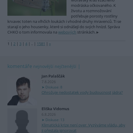
Moravský kras vzácného
modráska očkovaného. K
životu a rozmnožování
potřebuje porosty rostliny
krvavec toten na vlhčích loukách i vhodné druhy mravenců. Ti se
starají o jeho housenky, které si odnášejí do svých hnízd. Správa
CHKO o tom informovala na
webových
stránkách.
1
|
2
|
3
|
4
|
..
|
1581
|
»
komentáře
nejnovější
nejčtenější
Jan Palaščák
7.8.2026
Diskuse: 8
Ohrožuje nedostatek vody budoucnost jádra?
Eliška Vidomus
6.8.2026
Diskuse: 13
Klimatická krize není over. Vyzýváme vládu, aby
ji přestala ignorovat