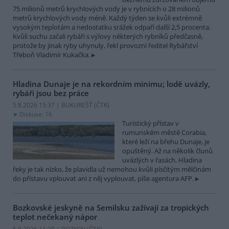
75 milionů metrů krychlových vody je v rybnících o 28 milionů
metrů krychlových vody méně. Každý týden se kvůli extrémně
vysokým teplotám a nedostatku srážek odpaří další 2,5 procenta.
Kvůli suchu začali rybáři s výlovy některých rybníků předčasně,
protože by jinak ryby uhynuly, řekl provozní ředitel Rybářství
Třeboň Vladimír Kukačka.
Hladina Dunaje je na rekordním minimu; lodě uvázly,
rybáři jsou bez práce
5.8.2026 15:37 | BUKUREŠŤ (
ČTK
)
Diskuse: 16
Turistický přístav v
rumunském městě Corabia,
které leží na břehu Dunaje, je
opuštěný. Až na několik člunů
uvázlých v řasách. Hladina
řeky je tak nízko, že plavidla už nemohou kvůli písčitým mělčinám
do přístavu vplouvat ani z něj vyplouvat, píše agentura AFP.
Bozkovské jeskyně na Semilsku zažívají za tropických
teplot nečekaný nápor