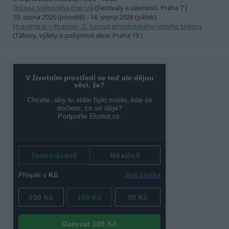
Oslava Světového dne lvů
(Festivaly a slavnosti, Praha 7 )
10. srpna 2026 (pondělí) - 14. srpna 2026 (pátek)
Hrajeme si v Pralese - 2. turnus příměstského letního tábora
(Tábory, výlety a pobytové akce, Praha 19 )