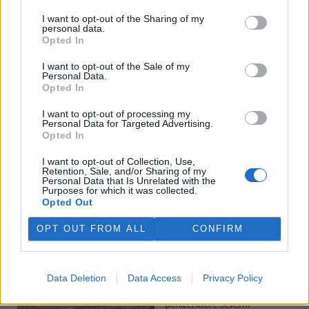
I want to opt-out of the Sharing of my
personal data.
Potok Bylanka v Pardubicích vyschl. Městský obvod
Opted In
chce, aby Povodí Labe vyčistilo koryto
5.8.2026 10:26 | PARDUBICE (
ČTK
)
I want to opt-out of the Sale of my
Diskuse: 1
Personal Data.
Potok Bylanka v Pardubicích v
Opted In
důsledku dlouhodobě nízkých
průtoků a suchého počasí
I want to opt-out of processing my
Personal Data for Targeted Advertising.
vyschl. Městský obvod VI chce
Opted In
využít období bez vody k
vyčištění koryta, a obrátil se proto se žádostí na správce toku,
I want to opt-out of Collection, Use,
Povodí Labe. Organizace ale požadavek odmítla s tím, že údržbu
Retention, Sale, and/or Sharing of my
dělala už v červnu a další zásah v tuto chvíli neplánuje, zjistila ČTK.
Personal Data that Is Unrelated with the
Purposes for which it was collected.
Opted Out
Červený chce peníze ušetřené za rekultivaci rozdělit
OPT OUT FROM ALL
CONFIRM
obcím podle původní dohody
5.8.2026 01:29 (
ČTK
)
Diskuse: 2
Data Deletion
Data Access
Privacy Policy
Ministr životního prostředí
Igor Červený (Motoristé) chce
peníze, které Severní