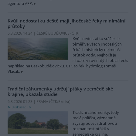
agentura AFP.
Kvůli nedostatku deště mají jihočeské řeky minimální
průtoky
6.8.2026 14:24 | ČESKÉ BUDĚJOVICE (
ČTK
)
Kvůli nedostatku srážek je
téměř ve všech jihočeských
řekách historicky nejmenší
průtok vody. Nejhorší je
situace v rovinatých oblastech,
například na Českobudějovicku. ČTK to řekl hydrolog Tomáš
Vlasák.
Tradiční záhumenky udržují ptáky v zemědělské
krajině, ukázala studie
6.8.2026 01:23 | PRAHA (
ČTK/Ekolist
)
Diskuse: 16
Tradiční záhumenky, tedy
malá políčka, významně
zvyšují počet i druhovou
rozmanitost ptáků v
zemědělské krajině.