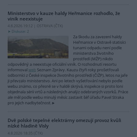
Ministerstvo v kauze haldy Heřmanice rozhodlo, že
viník neexistuje
4.8.2026 19:12 | OSTRAVA (
ČTK
)
Diskuse: 2
Za škodu za zavezení haldy
Heřmanice v Ostravě statisíci
tunami odpadu není podle
ministerstva životního
prostředí (MŽP) nikdo
odpovědný a neexistuje oficiální viník. O rozhodnutí resortu
informoval
web
Seznam Zprávy. Kauzu čtyři roky prošetřovali
odborníci z České inspekce životního prostředí (ČIŽP), letos na jaře
ji převzalo ministerstvo. Ani po letech vyšetřování nebylo podle
webu známo, co přesně se v haldě skrývá, inspekce si proto loni
objednala sérii vrtů a následných analýz odebraných vzorků. Práce
ale měl podle webu minulý měsíc zastavit šéf úřadu Pavel Straka
pro jejich nadbytečnost.
Dvě polské tepelné elektrárny omezují provoz kvůli
nízké hladině Visly
4.8.2026 18:35 (
ČTK
)