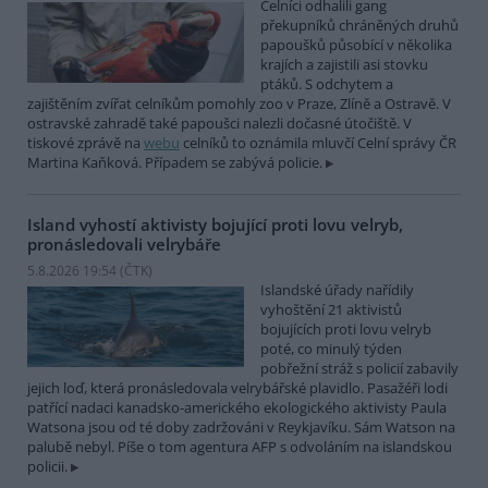
Celníci odhalili gang
překupníků chráněných druhů
papoušků působící v několika
krajích a zajistili asi stovku
ptáků. S odchytem a
zajištěním zvířat celníkům pomohly zoo v Praze, Zlíně a Ostravě. V
ostravské zahradě také papoušci nalezli dočasné útočiště. V
tiskové zprávě na
webu
celníků to oznámila mluvčí Celní správy ČR
Martina Kaňková. Případem se zabývá policie.
Island vyhostí aktivisty bojující proti lovu velryb,
pronásledovali velrybáře
5.8.2026 19:54 (
ČTK
)
Islandské úřady nařídily
vyhoštění 21 aktivistů
bojujících proti lovu velryb
poté, co minulý týden
pobřežní stráž s policií zabavily
jejich loď, která pronásledovala velrybářské plavidlo. Pasažéři lodi
patřící nadaci kanadsko-amerického ekologického aktivisty Paula
Watsona jsou od té doby zadržováni v Reykjavíku. Sám Watson na
palubě nebyl. Píše o tom agentura AFP s odvoláním na islandskou
policii.