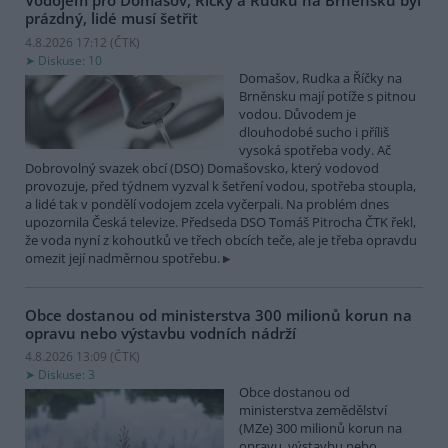
Vodojem pro Domašov, Říčky a Rudku na Brněnsku byl
prázdný, lidé musí šetřit
4.8.2026 17:12 (
ČTK
)
Diskuse: 10
Domašov, Rudka a Říčky na
Brněnsku mají potíže s pitnou
vodou. Důvodem je
dlouhodobé sucho i příliš
vysoká spotřeba vody. Ač
Dobrovolný svazek obcí (DSO) Domašovsko, který vodovod
provozuje, před týdnem vyzval k šetření vodou, spotřeba stoupla,
a lidé tak v pondělí vodojem zcela vyčerpali. Na problém dnes
upozornila Česká televize. Předseda DSO Tomáš Pitrocha ČTK řekl,
že voda nyní z kohoutků ve třech obcích teče, ale je třeba opravdu
omezit její nadměrnou spotřebu.
Obce dostanou od ministerstva 300 milionů korun na
opravu nebo výstavbu vodních nádrží
4.8.2026 13:09 (
ČTK
)
Diskuse: 3
Obce dostanou od
ministerstva zemědělství
(MZe) 300 milionů korun na
opravu, výstavbu nebo