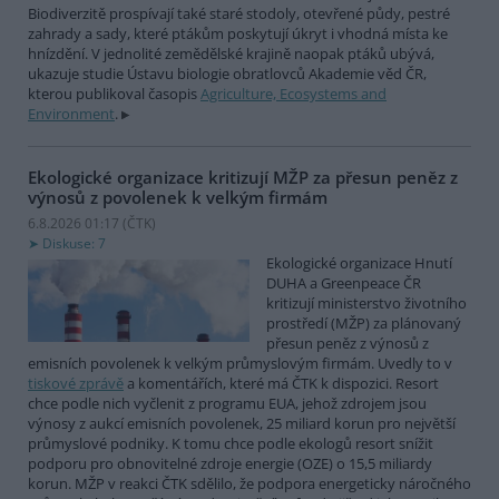
Biodiverzitě prospívají také staré stodoly, otevřené půdy, pestré
zahrady a sady, které ptákům poskytují úkryt i vhodná místa ke
hnízdění. V jednolité zemědělské krajině naopak ptáků ubývá,
ukazuje studie Ústavu biologie obratlovců Akademie věd ČR,
kterou publikoval časopis
Agriculture, Ecosystems and
Environment
.
Ekologické organizace kritizují MŽP za přesun peněz z
výnosů z povolenek k velkým firmám
6.8.2026 01:17 (
ČTK
)
Diskuse: 7
Ekologické organizace Hnutí
DUHA a Greenpeace ČR
kritizují ministerstvo životního
prostředí (MŽP) za plánovaný
přesun peněz z výnosů z
emisních povolenek k velkým průmyslovým firmám. Uvedly to v
tiskové zprávě
a komentářích, které má ČTK k dispozici. Resort
chce podle nich vyčlenit z programu EUA, jehož zdrojem jsou
výnosy z aukcí emisních povolenek, 25 miliard korun pro největší
průmyslové podniky. K tomu chce podle ekologů resort snížit
podporu pro obnovitelné zdroje energie (OZE) o 15,5 miliardy
korun. MŽP v reakci ČTK sdělilo, že podpora energeticky náročného