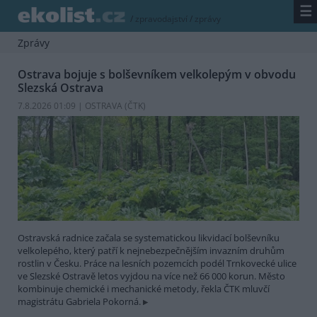
☰
/
zpravodajství
/
zprávy
Zprávy
Ostrava bojuje s bolševníkem velkolepým v obvodu
Slezská Ostrava
7.8.2026 01:09 | OSTRAVA (
ČTK
)
Ostravská radnice začala se systematickou likvidací bolševníku
velkolepého, který patří k nejnebezpečnějším invazním druhům
rostlin v Česku. Práce na lesních pozemcích podél Trnkovecké ulice
ve Slezské Ostravě letos vyjdou na více než 66 000 korun. Město
kombinuje chemické i mechanické metody, řekla ČTK mluvčí
magistrátu Gabriela Pokorná.