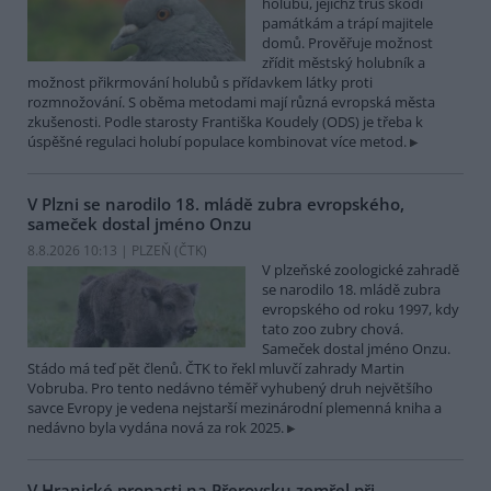
holubů, jejichž trus škodí
památkám a trápí majitele
domů. Prověřuje možnost
zřídit městský holubník a
možnost přikrmování holubů s přídavkem látky proti
rozmnožování. S oběma metodami mají různá evropská města
zkušenosti. Podle starosty Františka Koudely (ODS) je třeba k
úspěšné regulaci holubí populace kombinovat více metod.
V Plzni se narodilo 18. mládě zubra evropského,
sameček dostal jméno Onzu
8.8.2026 10:13 | PLZEŇ (
ČTK
)
V plzeňské zoologické zahradě
se narodilo 18. mládě zubra
evropského od roku 1997, kdy
tato zoo zubry chová.
Sameček dostal jméno Onzu.
Stádo má teď pět členů. ČTK to řekl mluvčí zahrady Martin
Vobruba. Pro tento nedávno téměř vyhubený druh největšího
savce Evropy je vedena nejstarší mezinárodní plemenná kniha a
nedávno byla vydána nová za rok 2025.
V Hranické propasti na Přerovsku zemřel při