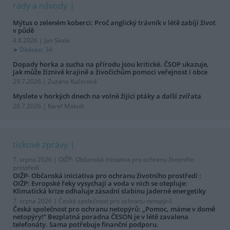
rady a návody
Mýtus o zeleném koberci: Proč anglický trávník v létě zabíjí život
v půdě
4.8.2026 | Jan Skala
Diskuse: 34
Dopady horka a sucha na přírodu jsou kritické. ČSOP ukazuje,
jak může žíznivé krajině a živočichům pomoci veřejnost i obce
29.7.2026 | Zuzana Kučerová
Myslete v horkých dnech na volně žijící ptáky a další zvířata
28.7.2026 | Karel Makoň
tiskové zprávy
7. srpna 2026 |
OIŽP- Občanská iniciativa pro ochranu životního
prostředí
OIŽP- Občanská iniciativa pro ochranu životního prostředí :
OIŽP: Evropské řeky vysychají a voda v nich se otepluje:
Klimatická krize odhaluje zásadní slabinu jaderné energetiky
7. srpna 2026 |
Česká společnost pro ochranu netopýrů
Česká společnost pro ochranu netopýrů: „Pomoc, máme v domě
netopýry!“ Bezplatná poradna ČESON je v létě zavalena
telefonáty. Sama potřebuje finanční podporu.