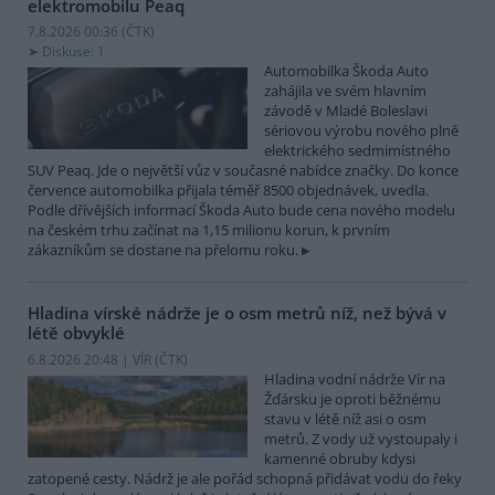
elektromobilu Peaq
7.8.2026 00:36 (
ČTK
)
Diskuse: 1
Automobilka Škoda Auto
zahájila ve svém hlavním
závodě v Mladé Boleslavi
sériovou výrobu nového plně
elektrického sedmimístného
SUV Peaq. Jde o největší vůz v současné nabídce značky. Do konce
července automobilka přijala téměř 8500 objednávek, uvedla.
Podle dřívějších informací Škoda Auto bude cena nového modelu
na českém trhu začínat na 1,15 milionu korun, k prvním
zákazníkům se dostane na přelomu roku.
Hladina vírské nádrže je o osm metrů níž, než bývá v
létě obvyklé
6.8.2026 20:48 | VÍR (
ČTK
)
Hladina vodní nádrže Vír na
Žďársku je oproti běžnému
stavu v létě níž asi o osm
metrů. Z vody už vystoupaly i
kamenné obruby kdysi
zatopené cesty. Nádrž je ale pořád schopná přidávat vodu do řeky