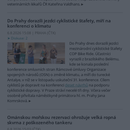
veterinárních lékařů ČR Kateřina Valdhans.
Do Prahy dorazili jezdci cyklistické štafety, míří na
konferenci o klimatu
6.8.2026 15:08 | PRAHA (
ČTK
)
Diskuse: 2
Do Prahy dnes dorazili jezdci
mezinárodní cyklistické štafety
COP Bike Ride. Účastníci
vyrazili z brazilského Belému,
kde se konala poslední
konference smluvních stran Rámcové úmluvy Organizace
spojených národů (OSN) o změně klimatu, a míří do turecké
Antalye, v níž se v listopadu uskuteční 31. konference. Cílem
cyklistů je dopravit na konferenci
deset návrhů
na podporu
cyklistické dopravy. V Praze stráví necelé tři dny. Včera večer
osobně přivítala náměstkyně primátora hl. m. Prahy Jana
Komrsková.
Ománskou mořskou rezervaci ohrožuje velká ropná
skvrna z poškozeného tankeru
6.8.2026 15:03 (
ČTK
)