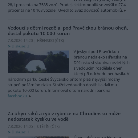
28,1 procenta na 7585 vozů. Prodej elektromobilů se zvýšil o 27,4
procenta na 10 168 vozidel. Uvedl to Svaz dovozců automobilů.
Vedoucí s dětmi rozdělal pod Pravčickou bránou oheň,
dostal pokutu 10 000 korun
7.8.2026 14:20 | HŘENSKO (
ČTK
)
Diskuse: 3
V jeskyni pod Pravčickou
bránou nedaleko Hřenska na
Děčínsku si skupina nezletilých
s vedoucím rozdělala oheň,
který při odchodu neuhasila. V
národním parku České Švýcarsko přitom platí nejvyšší možný
stupeň požárního rizika. Strážci vedoucího dostihli a dali mu
pokutu 10 000 korun. Informoval o tom národní park na
facebooku.
Za úhyn raků a ryb v rybníce na Chrudimsku může
nedostatek kyslíku ve vodě
7.8.2026 14:05 | CTĚTÍN (
ČTK
)
Diskuse: 1
Úhyn raků a ryb v Horním