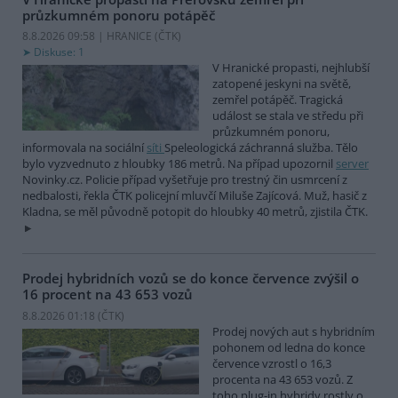
průzkumném ponoru potápěč
8.8.2026 09:58 | HRANICE (
ČTK
)
Diskuse: 1
V Hranické propasti, nejhlubší
zatopené jeskyni na světě,
zemřel potápěč. Tragická
událost se stala ve středu při
průzkumném ponoru,
informovala na sociální
síti
Speleologická záchranná služba. Tělo
bylo vyzvednuto z hloubky 186 metrů. Na případ upozornil
server
Novinky.cz. Policie případ vyšetřuje pro trestný čin usmrcení z
nedbalosti, řekla ČTK policejní mluvčí Miluše Zajícová. Muž, hasič z
Kladna, se měl původně potopit do hloubky 40 metrů, zjistila ČTK.
Prodej hybridních vozů se do konce července zvýšil o
16 procent na 43 653 vozů
8.8.2026 01:18 (
ČTK
)
Prodej nových aut s hybridním
pohonem od ledna do konce
července vzrostl o 16,3
procenta na 43 653 vozů. Z
toho plug-in hybridy rostly o