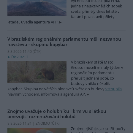
vychrlila sicilská sopka Etna,
jedna z nejaktivnějších sopek
světa, přiměly dnes letiště v
Katánii pozastavit přílety
letadel, uvedla agentura AFP.
V brazilském regionálním parlamentu měli nezvanou
návštěvu - skupinu kapybar
8.8.2026 11:40 (
ČTK
)
Diskuse: 1
V brazilském státě Mato
Grosso museli minulý týden v
regionálním parlamentu
přerušit jednání poté, co
budovy vniklo několik
kapybar. Skupina největších hlodavců světa do budovy
vstoupila
hlavním vchodem, informovala agentura AP.
Znojmo uvažuje o holubníku i krmivu s látkou
omezující rozmnožování holubů
8.8.2026 11:31 | ZNOJMO (
ČTK
)
Znojmo zjišťuje, jak snížit počty