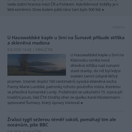
vede státní hranice mezi ČR a Polskem. Návštěvnost Sněžky je v
létě extrémní. Dnes kolem páté ráno tam bylo 500 lidí.
reklama
U Hauswaldské kaple u Srní na Šumavě přibude stříška
a skleněná madona
9.8.2026 16:42 | SRNÍ (
ČTK
)
U Hauswaldské kaple u Srní na
Klatovsku vzniká nová
dřevěná stříška nad ruinami
staré stavby, do níž byl kdysi
sveden tamní údajně léčivý
pramen. Interiér doplní 160 centimetrů vysoká skleněná socha
Panny Marie Lurdské, patronky tohoto poutního místa, kterému
se přezdívá šumavské Lurdy. Požehnání se uskuteční 15. srpna při
tradiční pouti, řekl ČTK Ondřej Uher ze spolku Karel Klostermann -
spisovatel Šumavy, který úpravy inicioval.
Žraloci tygří sežerou téměř cokoli, pomáhají tím ale
oceánům, píše BBC
9.8.2026 16:41 (
ČTK
)