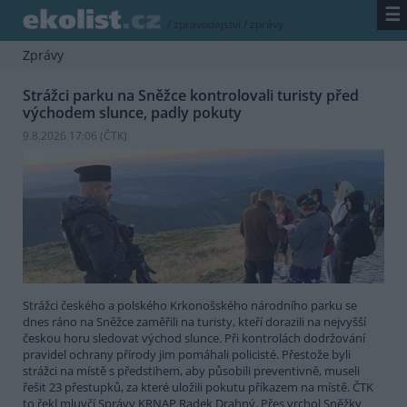
☰
/
zpravodajství
/
zprávy
Zprávy
Strážci parku na Sněžce kontrolovali turisty před
východem slunce, padly pokuty
9.8.2026 17:06 (
ČTK
)
Strážci českého a polského Krkonošského národního parku se
dnes ráno na Sněžce zaměřili na turisty, kteří dorazili na nejvyšší
českou horu sledovat východ slunce. Při kontrolách dodržování
pravidel ochrany přírody jim pomáhali policisté. Přestože byli
strážci na místě s předstihem, aby působili preventivně, museli
řešit 23 přestupků, za které uložili pokutu příkazem na místě. ČTK
to řekl mluvčí Správy KRNAP Radek Drahný. Přes vrchol Sněžky