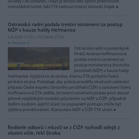
Svratky i do vodáren, i když je letošní léto oproti předchozím
mimořádně horké, řekl ČTK vedoucí hrázný Antonín Hájek.
Ostravská radní podala trestní oznámení za postup
MŽP v kauze haldy Heřmanice
6.8.2026 17:50 | OSTRAVA (
ČTK
)
Diskuse: 6
Ostravská radní a poslankyně
Pirátů Andrea Hoffmannová
podala trestní oznámení za
postup ministerstva životního
prostředí (MŽP) v kauze haldy
Heřmanice. Vyplývá to ze zprávy, kterou ČTK poskytla Česká
pirátská strana. Požaduje, aby policie prověřila okolnosti odebrání
případu České inspekci životního prostředí (ČIŽP) a zastavení řízení.
Hoffmannová ČTK sdělila, že trestní oznámení podala proti dosud
přesně nezjištěným osobám působícím na MŽP a ČIŽP, případně
dalším osobám, jejichž účast na popsaném postupu může být
zjištěna prověřováním. Stanovisko MŽP a ČIŽP ČTK shání.
Ředitelé odborů i mluvčí se z ČIŽP rozhodli odejít z
vlastní vůle, řekl Straka