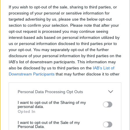
If you wish to opt-out of the sale, sharing to third parties, or
processing of your personal or sensitive information for
Ministerstvo životního prostředí aktualizovalo Národní
akční plán adaptace na změnu klimatu
targeted advertising by us, please use the below opt-out
section to confirm your selection. Please note that after your
7.8.2026 10:53 (
ČTK
)
Diskuse: 8
opt-out request is processed you may continue seeing
Ministerstvo životního
interest-based ads based on personal information utilized by
prostředí (MŽP) dokončilo
us or personal information disclosed to third parties prior to
návrh aktualizace Národního
your opt-out. You may separately opt-out of the further
akčního plánu adaptace na
disclosure of your personal information by third parties on the
změnu klimatu pro období
IAB’s list of downstream participants. This information may
2026–2030. Na opatření z Operačního fondu životního prostředí
(OPŽP) alokovalo celkem 11,2 miliardy korun. Od roku 2021 už bylo
also be disclosed by us to third parties on the
IAB’s List of
z fondu částkou 8,6 miliard korun podpořeno 776 projektů
Downstream Participants
that may further disclose it to other
zaměřených na přizpůsobení se změně klimatu, prevenci rizik a
third parties.
posilování odolnosti vůči klimatickým dopadům.
Personal Data Processing Opt Outs
U Mallorky mělo moře přes rekordních 33 stupňů,
I want to opt-out of the Sharing of my
uvádí meteorologové
personal data.
Opted In
7.8.2026 10:45 (
ČTK
)
Diskuse: 2
Povrchová teplota moře u
I want to opt-out of the Sale of my
Personal Data.
Mallorky ve středu odpoledne