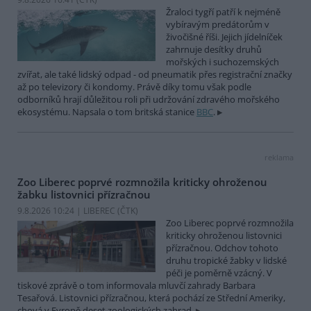
Žraloci tygří patří k nejméně
vybíravým predátorům v
živočišné říši. Jejich jídelníček
zahrnuje desítky druhů
mořských i suchozemských
zvířat, ale také lidský odpad - od pneumatik přes registrační značky
až po televizory či kondomy. Právě díky tomu však podle
odborníků hrají důležitou roli při udržování zdravého mořského
ekosystému. Napsala o tom britská stanice
BBC
.
reklama
Zoo Liberec poprvé rozmnožila kriticky ohroženou
žabku listovnici přízračnou
9.8.2026 10:24 | LIBEREC (
ČTK
)
Zoo Liberec poprvé rozmnožila
kriticky ohroženou listovnici
přízračnou. Odchov tohoto
druhu tropické žabky v lidské
péči je poměrně vzácný. V
tiskové zprávě o tom informovala mluvčí zahrady Barbara
Tesařová. Listovnici přízračnou, která pochází ze Střední Ameriky,
chová v Evropě deset zoologických zahrad.