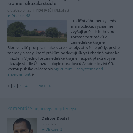
krajině, ukázala studie
6.8.2026 01:23 | PRAHA (
ČTK/Ekolist
)
Diskuse: 48
Tradiční záhumenky, tedy
malá políčka, významně
zvyšují počet i druhovou
rozmanitost ptáků v
zemědělské krajině.
Biodiverzitě prospívají také staré stodoly, otevřené půdy, pestré
zahrady a sady, které ptákům poskytují úkryt i vhodná místa ke
hnízdění. V jednolité zemědělské krajině naopak ptáků ubývá,
ukazuje studie Ústavu biologie obratlovců Akademie věd ČR,
kterou publikoval časopis
Agriculture, Ecosystems and
Environment
.
1
|
2
|
3
|
4
|
..
|
1581
|
»
komentáře
nejnovější
nejčtenější
Dalibor Dostál
8.8.2026
Diskuse: 2