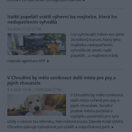
Italští popeláři vrátili výherní los majitelce, která ho
nedopatřením vyhodila
9.8.2026 01:27 (
ČTK
)
Los vyhrávající milion eur (přes
24 milionů korun), který jeho
majitelka nedopatřením
vyhodila do smetí, našli
popeláři... a majitelce vrátili,
napsala agentura AFP.
V Chrudimi by mělo vzniknout další místo pro psy a
jejich chovatele
8.8.2026 19:45 | CHRUDIM (
ČTK
)
V Chrudimi by mělo vzniknout
další místo určené pro psy a
jejich chovatele. Sociální
podnik města požádal o
výpůjčku pozemků pro tyto
účely v oblasti Na Větrníku, řekl místostarosta Zdeněk Kolář (ANO).
Chrudim plánuje vybudovat psí výběh a odpočinkový park.