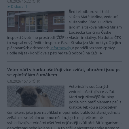
6.8.2026 15:22 (
ČTK
)
Diskuse: 1
Ředitel odboru vnitřních
služeb Matěj Mrlina, vedoucí
služebního úřadu Oldřich
Jarolím a tisková mluvčí Miriam
Loužecká končí na České
inspekci životního prostředí (ČIŽP) z vlastní iniciativy. Na dotaz ČTK
to napsal nový ředitel inspekce Pavel Straka (za Motoristy). O jejich
plánovaných odchodech
informovaly
v pondělí Seznam Zprávy.
Podle něj tak končí dva z pěti ředitelů odborů na ČIŽP.
Veterináři v horku ošetřují více zvířat, ohrožení jsou psi
se zploštělým čumákem
6.8.2026 15:15 (
ČTK
)
Veterináři v současných
vedrech ošetřují více zvířat.
Mezi nejrizikovější skupiny
podle nich patří plemena psů s
krátkou lebkou a zploštělým
čumákem, jako jsou například mopsi nebo buldočci, starší jedinci a
zvířata se srdečním onemocněním. Jejich majitelé pro ně
vyhledávají veterinární ošetření nejčastěji kvůli přehřátí organismu,
dehydrataci nebo kolapsu. ČTK to sdělila viceprezidentka Komory