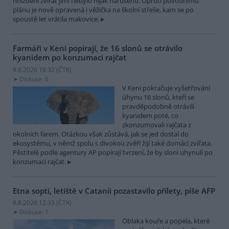
hnízdění zvířat jimi nebylo nijak narušeno. Oproti původnímu
plánu je nově opravená i věžička na školní střeše, kam se po
spoustě let vrátila makovice.
Farmáři v Keni popírají, že 16 slonů se otrávilo
kyanidem po konzumaci rajčat
8.8.2026 18:32 (
ČTK
)
Diskuse: 6
V Keni pokračuje vyšetřování
úhynu 16 slonů, kteří se
pravděpodobně otrávili
kyanidem poté, co
zkonzumovali rajčata z
okolních farem. Otázkou však zůstává, jak se jed dostal do
ekosystému, v němž spolu s divokou zvěří žijí také domácí zvířata.
Pěstitelé podle agentury AP popírají tvrzení, že by sloni uhynuli po
konzumaci rajčat.
Etna soptí, letiště v Catanii pozastavilo přílety, píše AFP
8.8.2026 12:33 (
ČTK
)
Diskuse: 1
Oblaka kouře a popela, které