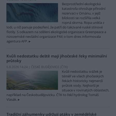
Bezprostřední ekologická
katastrofa ohrožuje přírodní
rezervaci v Ománu, v jejíž
blízkosti se rozšířila velká
ropná skvrna. Ropa unikla z
lodi, u níž panuje podezření, že patří do takzvané ruské stínové
flotily. S odkazem na sdělení ekologické organizace Greenpeace a
nizozemské nevládní organizace PAX o tom dnes informovala
agentura AFP.
Kvůli nedostatku deště mají jihočeské řeky minimální
průtoky
6.8.2026 14:24 | ČESKÉ BUDĚJOVICE (
ČTK
)
Kvůli nedostatku srážek je
téměř ve všech jihočeských
řekách historicky nejmenší
průtok vody. Nejhorší je
situace v rovinatých oblastech,
například na Českobudějovicku. ČTK to řekl hydrolog Tomáš
Vlasák.
Tradiční záhumenky udržují ptáky v zemědělské