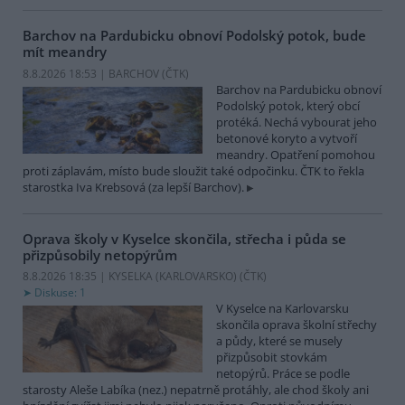
Barchov na Pardubicku obnoví Podolský potok, bude
mít meandry
8.8.2026 18:53 | BARCHOV (
ČTK
)
Barchov na Pardubicku obnoví
Podolský potok, který obcí
protéká. Nechá vybourat jeho
betonové koryto a vytvoří
meandry. Opatření pomohou
proti záplavám, místo bude sloužit také odpočinku. ČTK to řekla
starostka Iva Krebsová (za lepší Barchov).
Oprava školy v Kyselce skončila, střecha i půda se
přizpůsobily netopýrům
8.8.2026 18:35 | KYSELKA (KARLOVARSKO) (
ČTK
)
Diskuse: 1
V Kyselce na Karlovarsku
skončila oprava školní střechy
a půdy, které se musely
přizpůsobit stovkám
netopýrů. Práce se podle
starosty Aleše Labíka (nez.) nepatrně protáhly, ale chod školy ani