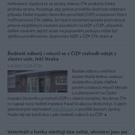
Heřmanice. Vyplývá to ze zprávy, kterou ČTK poskytla Česká
pirátská strana. Požaduje, aby policie prověřila okolnosti odebrání
případu České inspekci životního prostředí (ČIŽP) a zastavení řízení.
Hoffmannová ČTK sdělila, že trestní oznámení podala proti dosud
přesně nezjištěným osobám působícím na MŽP a ČIŽP, případně
dalším osobám, jejichž účast na popsaném postupu může být
zjištěna prověřováním. Stanovisko MŽP a ČIŽP ČTK shání.
Ředitelé odborů i mluvčí se z ČIŽP rozhodli odejít z
vlastní vůle, řekl Straka
6.8.2026 15:22 (
ČTK
)
Ředitel odboru vnitřních
služeb Matěj Mrlina, vedoucí
služebního úřadu Oldřich
Jarolím a tisková mluvčí Miriam
Loužecká končí na České
inspekci životního prostředí (ČIŽP) z vlastní iniciativy. Na dotaz ČTK
to napsal nový ředitel inspekce Pavel Straka (za Motoristy). O jejich
plánovaných odchodech
informovaly
v pondělí Seznam Zprávy.
Podle něj tak končí dva z pěti ředitelů odborů na ČIŽP.
Veterináři v horku ošetřují více zvířat, ohrožení jsou psi