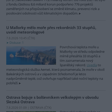
z fondu částkou 8,6 miliard korun podpořeno 776 projektů
zaměřených na přizpůsobení se změně klimatu, prevenci rizik a
posilování odolnosti vůči klimatickým dopadům.
U Mallorky mělo moře přes rekordních 33 stupňů,
uvádí meteorologové
7.8.2026 10:45 (
ČTK
)
Diskuse: 1
Povrchová teplota moře u
Mallorky ve středu odpoledne
mírně přesáhla 33 stupňů a
tím zaznamenala nový
španělský rekord.
Uvedla
to
meteorologická služba Aemet, která poznamenala, že moře v okolí
Baleárských ostrovů a v západním Středomoří je letos
nadprůměrně teplé, což ovlivňuje například také noční teploty na
pobřeží.
Ostrava bojuje s bolševníkem velkolepým v obvodu
Slezská Ostrava
7.8.2026 01:09 | OSTRAVA (
ČTK
)