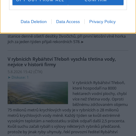
teplotám pracovníci pražské
záchranné stanice pro volně
žijící živočichy přijímají více
zvířat, nejčastěji
Data Deletion
Data Access
Privacy Policy
dehydratovaná a vysílená mláďata ptáků nebo veverek. ČTK to
sdělila mluvčí stanice Petra Fišerová. Během současné vlny veder
stanice denně ošetří desítky živočichů, při první letošní vlně horka
jich za jeden týden přijali rekordních 578.
V rybnících Rybářství Třeboň vyschla třetina vody,
nejvíce v historii firmy
5.8.2026 15:42 (
ČTK
)
Diskuse: 1
V rybnících Rybářství Třeboň,
které hospodaří na 8000
hektarech vodní plochy, chybí
více než třetina vody. Oproti
běžnému zdržovaném objemu
75 milionů metrů krychlových vody je v rybnících o 28 milionů
metrů krychlových vody méně. Každý týden se kvůli extrémně
vysokým teplotám a nedostatku srážek odpaří další 2,5 procenta.
Kvůli suchu začali rybáři s výlovy některých rybníků předčasně,
protože by jinak ryby uhynuly, řekl provozní ředitel Rybářství