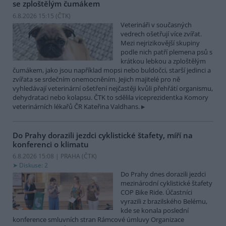
se zploštělým čumákem
6.8.2026 15:15 (
ČTK
)
Veterináři v současných
vedrech ošetřují více zvířat.
Mezi nejrizikovější skupiny
podle nich patří plemena psů s
krátkou lebkou a zploštělým
čumákem, jako jsou například mopsi nebo buldočci, starší jedinci a
zvířata se srdečním onemocněním. Jejich majitelé pro ně
vyhledávají veterinární ošetření nejčastěji kvůli přehřátí organismu,
dehydrataci nebo kolapsu. ČTK to sdělila viceprezidentka Komory
veterinárních lékařů ČR Kateřina Valdhans.
Do Prahy dorazili jezdci cyklistické štafety, míří na
konferenci o klimatu
6.8.2026 15:08 | PRAHA (
ČTK
)
Diskuse: 2
Do Prahy dnes dorazili jezdci
mezinárodní cyklistické štafety
COP Bike Ride. Účastníci
vyrazili z brazilského Belému,
kde se konala poslední
konference smluvních stran Rámcové úmluvy Organizace