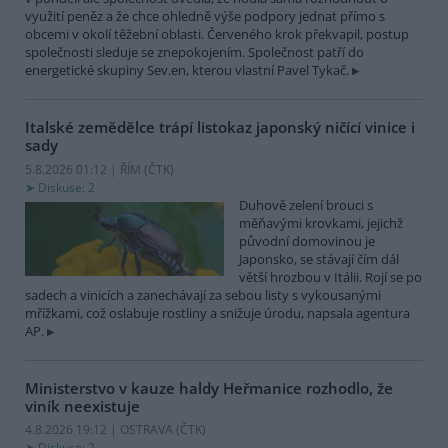
využití peněz a že chce ohledně výše podpory jednat přímo s
obcemi v okolí těžební oblasti. Červeného krok překvapil, postup
společnosti sleduje se znepokojením. Společnost patří do
energetické skupiny Sev.en, kterou vlastní Pavel Tykač.
Italské zemědělce trápí listokaz japonský ničící vinice i
sady
5.8.2026 01:12 | ŘÍM (
ČTK
)
Diskuse: 2
Duhově zelení brouci s
měňavými krovkami, jejichž
původní domovinou je
Japonsko, se stávají čím dál
větší hrozbou v Itálii. Rojí se po
sadech a vinicích a zanechávají za sebou listy s vykousanými
mřížkami, což oslabuje rostliny a snižuje úrodu, napsala agentura
AP.
Ministerstvo v kauze haldy Heřmanice rozhodlo, že
viník neexistuje
4.8.2026 19:12 | OSTRAVA (
ČTK
)
Diskuse: 2