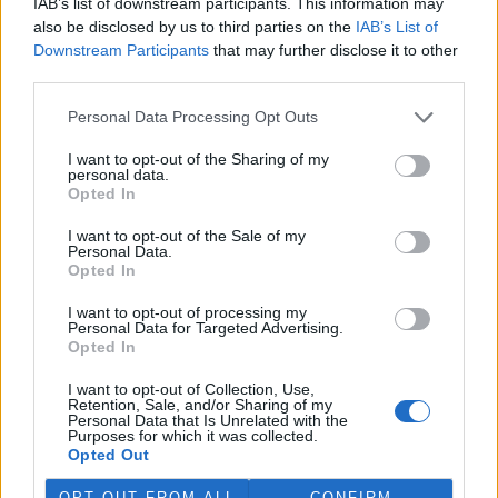
IAB’s list of downstream participants. This information may
ostravské zahradě také papoušci nalezli dočasné útočiště. V
also be disclosed by us to third parties on the
IAB’s List of
tiskové zprávě na
webu
celníků to oznámila mluvčí Celní správy ČR
Downstream Participants
that may further disclose it to other
Martina Kaňková. Případem se zabývá policie.
third parties.
Island vyhostí aktivisty bojující proti lovu velryb,
Personal Data Processing Opt Outs
pronásledovali velrybáře
I want to opt-out of the Sharing of my
5.8.2026 19:54 (
ČTK
)
personal data.
Islandské úřady nařídily
Opted In
vyhoštění 21 aktivistů
bojujících proti lovu velryb
I want to opt-out of the Sale of my
poté, co minulý týden
Personal Data.
pobřežní stráž s policií zabavily
Opted In
jejich loď, která pronásledovala velrybářské plavidlo. Pasažéři lodi
patřící nadaci kanadsko-amerického ekologického aktivisty Paula
I want to opt-out of processing my
Watsona jsou od té doby zadržováni v Reykjavíku. Sám Watson na
Personal Data for Targeted Advertising.
palubě nebyl. Píše o tom agentura AFP s odvoláním na islandskou
Opted In
policii.
I want to opt-out of Collection, Use,
Retention, Sale, and/or Sharing of my
Personal Data that Is Unrelated with the
Záchranná stanice v Praze přijímá kvůli vedrům více
Purposes for which it was collected.
volně žijících zvířat
Opted Out
5.8.2026 17:40 | PRAHA (
ČTK
)
Kvůli vysokým letním
OPT OUT FROM ALL
CONFIRM