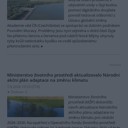
ubýváním vody v Dyji budou
pomocí digitálního dvojčete
povodí testovat odborníci z
Ústavu globální změny
Akademie věd ČR (CzechGlobe) ve spolupráci se státním podnikem
Povodím Moravy. Problémy jsou nyní zejména v dolní části Dyje.
Na přelomu června a července pod nádrží Nové Mlýny uhynuly
ryby kvůli nedostatku kyslíku ve vodě způsobenému
přemnožením sinic.
reklama
Ministerstvo životního prostředí aktualizovalo Národní
akční plán adaptace na změnu klimatu
7.8.2026 10:53 (
ČTK
)
Diskuse: 3
Ministerstvo životního
prostředí (MŽP) dokončilo
návrh aktualizace Národního
akčního plánu adaptace na
změnu klimatu pro období
2026–2030. Na opatření z Operačního fondu životního prostředí
(OPŽP) alokovalo celkem 11,2 miliardy korun. Od roku 2021 už bylo