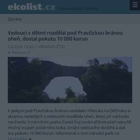
☰
/
zpravodajství
/
zprávy
Zprávy
Vedoucí s dětmi rozdělal pod Pravčickou bránou
oheň, dostal pokutu 10 000 korun
7.8.2026 14:20 | HŘENSKO (
ČTK
)
Diskuse: 2
V jeskyni pod Pravčickou bránou nedaleko Hřenska na Děčínsku si
skupina nezletilých s vedoucím rozdělala oheň, který při odchodu
neuhasila. V národním parku České Švýcarsko přitom platí nejvyšší
možný stupeň požárního rizika. Strážci vedoucího dostihli a dali
mu pokutu 10 000 korun. Informoval o tom národní park na
facebooku.