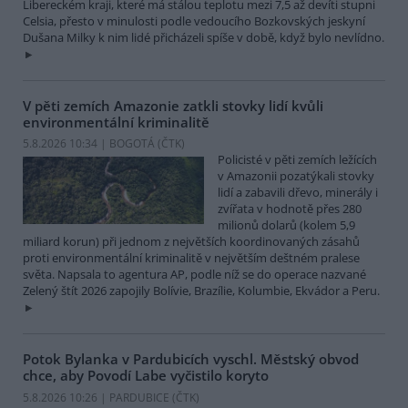
Libereckém kraji, které má stálou teplotu mezi 7,5 až devíti stupni
Celsia, přesto v minulosti podle vedoucího Bozkovských jeskyní
Dušana Milky k nim lidé přicházeli spíše v době, když bylo nevlídno.
V pěti zemích Amazonie zatkli stovky lidí kvůli
environmentální kriminalitě
5.8.2026 10:34 | BOGOTÁ (
ČTK
)
Policisté v pěti zemích ležících
v Amazonii pozatýkali stovky
lidí a zabavili dřevo, minerály i
zvířata v hodnotě přes 280
milionů dolarů (kolem 5,9
miliard korun) při jednom z největších koordinovaných zásahů
proti environmentální kriminalitě v největším deštném pralese
světa. Napsala to agentura AP, podle níž se do operace nazvané
Zelený štít 2026 zapojily Bolívie, Brazílie, Kolumbie, Ekvádor a Peru.
Potok Bylanka v Pardubicích vyschl. Městský obvod
chce, aby Povodí Labe vyčistilo koryto
5.8.2026 10:26 | PARDUBICE (
ČTK
)