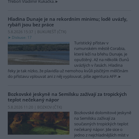
Třeboň Vladimír Kukačka.
Hladina Dunaje je na rekordním minimu; lodě uvázly,
rybáři jsou bez práce
5.8.2026 15:37 | BUKUREŠŤ (
ČTK
)
Diskuse: 17
Turistický přístav v
rumunském městě Corabia,
které leží na břehu Dunaje, je
opuštěný. Až na několik člunů
uvázlých v řasách. Hladina
řeky je tak nízko, že plavidla už nemohou kvůli písčitým mělčinám
do přístavu vplouvat ani z něj vyplouvat, píše agentura AFP.
Bozkovské jeskyně na Semilsku zažívají za tropických
teplot nečekaný nápor
5.8.2026 11:20 | BOZKOV (
ČTK
)
Bozkovské dolomitové jeskyně
na Semilsku zažívají za
současných tropických teplot
nečekaný nápor. Jde sice o
jedno z nejchladnějších míst v