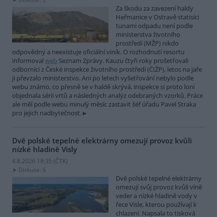
Za škodu za zavezení haldy
Heřmanice v Ostravě statisíci
tunami odpadu není podle
ministerstva životního
prostředí (MŽP) nikdo
odpovědný a neexistuje oficiální viník. O rozhodnutí resortu
informoval
web
Seznam Zprávy. Kauzu čtyři roky prošetřovali
odborníci z České inspekce životního prostředí (ČIŽP), letos na jaře
ji převzalo ministerstvo. Ani po letech vyšetřování nebylo podle
webu známo, co přesně se v haldě skrývá, inspekce si proto loni
objednala sérii vrtů a následných analýz odebraných vzorků. Práce
ale měl podle webu minulý měsíc zastavit šéf úřadu Pavel Straka
pro jejich nadbytečnost.
Dvě polské tepelné elektrárny omezují provoz kvůli
nízké hladině Visly
4.8.2026 18:35 (
ČTK
)
Diskuse: 6
Dvě polské tepelné elektrárny
omezují svůj provoz kvůli vlně
veder a nízké hladině vody v
řece Visle, kterou používají k
chlazení. Napsala to tisková