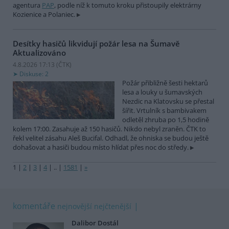
agentura
PAP
, podle níž k tomuto kroku přistoupily elektrárny
Kozienice a Polaniec.
Desítky hasičů likvidují požár lesa na Šumavě
Aktualizováno
4.8.2026 17:13 (
ČTK
)
Diskuse: 2
Požár přibližně šesti hektarů
lesa a louky u šumavských
Nezdic na Klatovsku se přestal
šířit. Vrtulník s bambivakem
odletěl zhruba po 1,5 hodině
kolem 17:00. Zasahuje až 150 hasičů. Nikdo nebyl zraněn. ČTK to
řekl velitel zásahu Aleš Bucifal. Odhadl, že ohniska se budou ještě
dohašovat a hasiči budou místo hlídat přes noc do středy.
1
|
2
|
3
|
4
|
..
|
1581
|
»
komentáře
nejnovější
nejčtenější
Dalibor Dostál