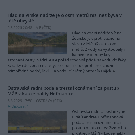
Hladina vírské nádrže je o osm metrů níž, než bývá v
létě obvyklé
6.8.2026 20:48 | VÍR (
ČTK
)
Hladina vodní nádrže Vír na
Žďársku je oproti běžnému
stavu v létě níž asi o osm
metrů. Z vody už vystoupaly i
kamenné obruby kdysi
zatopené cesty. Nádrž je ale pořád schopná přidávat vodu do řeky
Svratky i do vodáren, i když je letošní léto oproti předchozím
mimořádně horké, řekl ČTK vedoucí hrázný Antonín Hájek.
Ostravská radní podala trestní oznámení za postup
MŽP v kauze haldy Heřmanice
6.8.2026 17:50 | OSTRAVA (
ČTK
)
Diskuse: 4
Ostravská radní a poslankyně
Pirátů Andrea Hoffmannová
podala trestní oznámení za
postup ministerstva životního
prostředí (MŽP) v kauze haldy