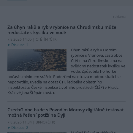
reklama
Za úhyn raků a ryb v rybníce na Chrudimsku může
nedostatek kyslíku ve vodě
7.8.2026 14:05 | CTĚTÍN (
ČTK
)
Diskuse: 1
Úhyn raků a ryb v Horním
rybníce u Vranova, části obce
Ctětín na Chrudimsku, má na
svědomí nedostatek kyslíku ve
vodě. Způsobilo ho horké
počasí s minimem srážek. Podezření na otravu modrou skalicí se
nepotvrdilo, uvedla na dotaz ČTK ředitelka oblastního
inspektorátu České inspekce životního prostředí (ČIŽP) v Hradci
Králové Jana Štěpánková.
CzechGlobe bude s Povodím Moravy digitálně testovat
možná řešení potíží na Dyji
7.8.2026 11:34 | BRNO (
ČTK
)
Diskuse: 2
Možná řešení problémů s