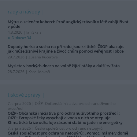
rady a návody
Mýtus o zeleném koberci: Proč anglický trávník v létě zabíjí život
v půdě
4.8.2026 | Jan Skala
Diskuse: 34
Dopady horka a sucha na přírodu jsou kritické. ČSOP ukazuje,
jak může žíznivé krajině a živočichům pomoci veřejnost i obce
29.7.2026 | Zuzana Kučerová
Myslete v horkých dnech na volně žijící ptáky a další zvířata
28.7.2026 | Karel Makoň
tiskové zprávy
7. srpna 2026 |
OIŽP- Občanská iniciativa pro ochranu životního
prostředí
OIŽP- Občanská iniciativa pro ochranu životního prostředí :
OIŽP: Evropské řeky vysychají a voda v nich se otepluje:
Klimatická krize odhaluje zásadní slabinu jaderné energetiky
7. srpna 2026 |
Česká společnost pro ochranu netopýrů
Česká společnost pro ochranu netopýrů: „Pomoc, máme v domě