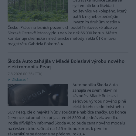
Ostravská radnice začala se
systematickou likvidací
bolševníku velkolepého, který
patří k nejnebezpečnějším
invazním druhům rostlin v
Česku. Práce na lesních pozemcích podél Trnkovecké ulice ve
Slezské Ostravě letos vyjdou na více než 66 000 korun. Město
kombinuje chemické i mechanické metody, řekla ČTK mluvčí
magistrátu Gabriela Pokorná.
Škoda Auto zahájila v Mladé Boleslavi výrobu nového
elektromobilu Peaq
7.8.2026 00:36 (
ČTK
)
Diskuse: 1
Automobilka Škoda Auto
zahájila ve svém hlavním
závodě v Mladé Boleslavi
sériovou výrobu nového plně
elektrického sedmimístného
SUV Peaq. Jde o největší vůz v současné nabídce značky. Do konce
července automobilka přijala téměř 8500 objednávek, uvedla.
Podle dřívějších informací Škoda Auto bude cena nového modelu
na českém trhu začínat na 1,15 milionu korun, k prvním
zákazníkům se dostane na přelomu roku.