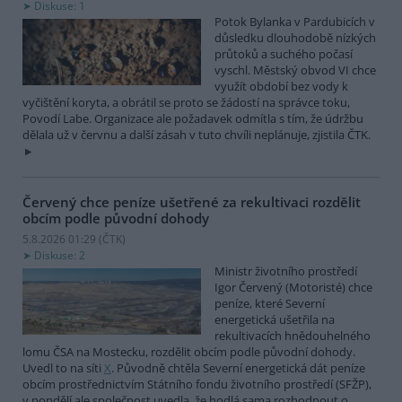
Diskuse: 1
Potok Bylanka v Pardubicích v
důsledku dlouhodobě nízkých
průtoků a suchého počasí
vyschl. Městský obvod VI chce
využít období bez vody k
vyčištění koryta, a obrátil se proto se žádostí na správce toku,
Povodí Labe. Organizace ale požadavek odmítla s tím, že údržbu
dělala už v červnu a další zásah v tuto chvíli neplánuje, zjistila ČTK.
Červený chce peníze ušetřené za rekultivaci rozdělit
obcím podle původní dohody
5.8.2026 01:29 (
ČTK
)
Diskuse: 2
Ministr životního prostředí
Igor Červený (Motoristé) chce
peníze, které Severní
energetická ušetřila na
rekultivacích hnědouhelného
lomu ČSA na Mostecku, rozdělit obcím podle původní dohody.
Uvedl to na síti
X
. Původně chtěla Severní energetická dát peníze
obcím prostřednictvím Státního fondu životního prostředí (SFŽP),
v pondělí ale společnost uvedla, že hodlá sama rozhodnout o