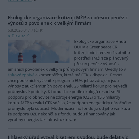
Ekologické organizace kritizují MŽP za přesun peněz z
výnosů z povolenek k velkým firmám
6.8.2026 01:17 (
ČTK
)
Diskuse: 9
Ekologické organizace Hnutí
DUHA a Greenpeace ČR
kritizují ministerstvo životního
prostředí (MŽP) za plánovaný
přesun peněz z výnosů z
emisních povolenek k velkým průmyslovým firmám. Uvedly to v
tiskové zprávě
a komentářích, které má ČTK k dispozici. Resort
chce podle nich vyčlenit z programu EUA, jehož zdrojem jsou
výnosy z aukcí emisních povolenek, 25 miliard korun pro největší
průmyslové podniky. K tomu chce podle ekologů resort snížit
podporu pro obnovitelné zdroje energie (OZE) o 15,5 miliardy
korun. MŽP v reakci ČTK sdělilo, že podpora energeticky náročného
průmyslu byla součástí Modernizačního fondu již od jeho vzniku, a
že podpora OZE nekončí, a z fondu budou financovány jak
výrobny energie, tak infrastruktura.
Jihlavský úřad vyzval k šetření s vodou, bude dělat víc