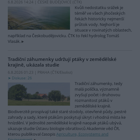
6.8.2026 14:24 | ČESKÉ BUDĚJOVICE (
ČTK
)
Kvůli nedostatku srážek je
téměř ve všech jihočeských
řekách historicky nejmenší
průtok vody. Nejhorší je
situace v rovinatých oblastech,
například na Českobudějovicku. ČTK to řekl hydrolog Tomáš
Vlasák.
Tradiční záhumenky udržují ptáky v zemědělské
krajině, ukázala studie
6.8.2026 01:23 | PRAHA (
ČTK/Ekolist
)
Diskuse: 26
Tradiční záhumenky, tedy
malá políčka, významně
zvyšují počet i druhovou
rozmanitost ptáků v
zemědělské krajině.
Biodiverzitě prospívají také staré stodoly, otevřené půdy, pestré
zahrady a sady, které ptákům poskytují úkryt i vhodná místa ke
hnízdění. V jednolité zemědělské krajině naopak ptáků ubývá,
ukazuje studie Ústavu biologie obratlovců Akademie věd ČR,
kterou publikoval časopis
Agriculture, Ecosystems and
Environment
.