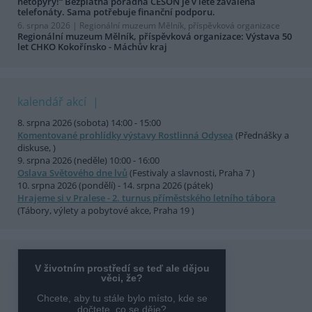
netopýry!“ Bezplatná poradna ČESON je v létě zavalena
telefonáty. Sama potřebuje finanční podporu.
6. srpna 2026 |
Regionální muzeum Mělník, příspěvková organizace
Regionální muzeum Mělník, příspěvková organizace: Výstava 50
let CHKO Kokořínsko - Máchův kraj
kalendář akcí
8. srpna 2026 (sobota) 14:00 - 15:00
Komentované prohlídky výstavy Rostlinná Odysea
(Přednášky a
diskuse, )
9. srpna 2026 (neděle) 10:00 - 16:00
Oslava Světového dne lvů
(Festivaly a slavnosti, Praha 7 )
10. srpna 2026 (pondělí) - 14. srpna 2026 (pátek)
Hrajeme si v Pralese - 2. turnus příměstského letního tábora
(Tábory, výlety a pobytové akce, Praha 19 )