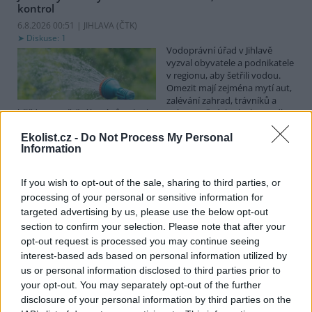
kontrol
6.8.2026 00:51 | JIHLAVA (
ČTK
)
Diskuse: 1
Vodoprávní úřad v Jihlavě
vyzval obyvatele a podnikatele
v regionu, aby šetřili vodou.
Omezit mají zejména mytí aut,
zalévání zahrad, trávníků a
hřišť, napouštění bazénů nebo kropení zpevněných ploch, uvedl
mluvčí radnice Radovan Daněk. Úřad podle něj bude víc
Ekolist.cz -
Do Not Process My Personal
kontrolovat povolené odběry. Výzva k šetření vodou platí pro
Information
všechny obce spadající pod Jihlavu jako obec s rozšířenou
působností.
If you wish to opt-out of the sale, sharing to third parties, or
processing of your personal or sensitive information for
Celníci odhalili gang překupníků papoušků, zajistili
targeted advertising by us, please use the below opt-out
stovku ptáků
section to confirm your selection. Please note that after your
5.8.2026 20:13 (
ČTK
)
opt-out request is processed you may continue seeing
Celníci odhalili gang
interest-based ads based on personal information utilized by
překupníků chráněných druhů
papoušků působící v několika
us or personal information disclosed to third parties prior to
krajích a zajistili asi stovku
your opt-out. You may separately opt-out of the further
ptáků. S odchytem a
disclosure of your personal information by third parties on the
zajištěním zvířat celníkům pomohly zoo v Praze, Zlíně a Ostravě. V