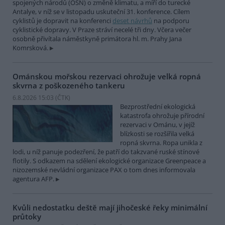
spojených národů (OSN) o změně klimatu, a míří do turecké
Antalye, v níž se v listopadu uskuteční 31. konference. Cílem
cyklistů je dopravit na konferenci
deset návrhů
na podporu
cyklistické dopravy. V Praze stráví necelé tři dny. Včera večer
osobně přivítala náměstkyně primátora hl. m. Prahy Jana
Komrsková.
Ománskou mořskou rezervaci ohrožuje velká ropná
skvrna z poškozeného tankeru
6.8.2026 15:03 (
ČTK
)
Bezprostřední ekologická
katastrofa ohrožuje přírodní
rezervaci v Ománu, v jejíž
blízkosti se rozšířila velká
ropná skvrna. Ropa unikla z
lodi, u níž panuje podezření, že patří do takzvané ruské stínové
flotily. S odkazem na sdělení ekologické organizace Greenpeace a
nizozemské nevládní organizace PAX o tom dnes informovala
agentura AFP.
Kvůli nedostatku deště mají jihočeské řeky minimální
průtoky