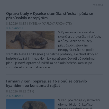
reklama
Oprava školy v Kyselce skončila, střecha i půda se
přizpůsobily netopýrům
8.8.2026 18:35 | KYSELKA (KARLOVARSKO) (
ČTK
)
Diskuse: 1
V Kyselce na Karlovarsku
skončila oprava školní střechy
a půdy, které se musely
přizpůsobit stovkám
netopýrů. Práce se podle
starosty Aleše Labíka (nez.) nepatrně protáhly, ale chod školy ani
hnízdění zvířat jimi nebylo nijak narušeno. Oproti původnímu
plánu je nově opravená i věžička na školní střeše, kam se po
spoustě let vrátila makovice.
Farmáři v Keni popírají, že 16 slonů se otrávilo
kyanidem po konzumaci rajčat
8.8.2026 18:32 (
ČTK
)
Diskuse: 1
V Keni pokračuje vyšetřování
úhynu 16 slonů, kteří se
pravděpodobně otrávili