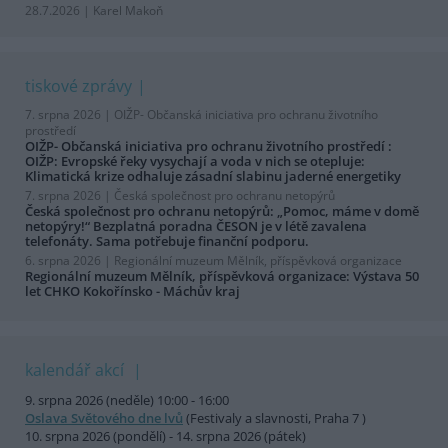
28.7.2026 | Karel Makoň
tiskové zprávy
7. srpna 2026 |
OIŽP- Občanská iniciativa pro ochranu životního
prostředí
OIŽP- Občanská iniciativa pro ochranu životního prostředí :
OIŽP: Evropské řeky vysychají a voda v nich se otepluje:
Klimatická krize odhaluje zásadní slabinu jaderné energetiky
7. srpna 2026 |
Česká společnost pro ochranu netopýrů
Česká společnost pro ochranu netopýrů: „Pomoc, máme v domě
netopýry!“ Bezplatná poradna ČESON je v létě zavalena
telefonáty. Sama potřebuje finanční podporu.
6. srpna 2026 |
Regionální muzeum Mělník, příspěvková organizace
Regionální muzeum Mělník, příspěvková organizace: Výstava 50
let CHKO Kokořínsko - Máchův kraj
kalendář akcí
9. srpna 2026 (neděle) 10:00 - 16:00
Oslava Světového dne lvů
(Festivaly a slavnosti, Praha 7 )
10. srpna 2026 (pondělí) - 14. srpna 2026 (pátek)