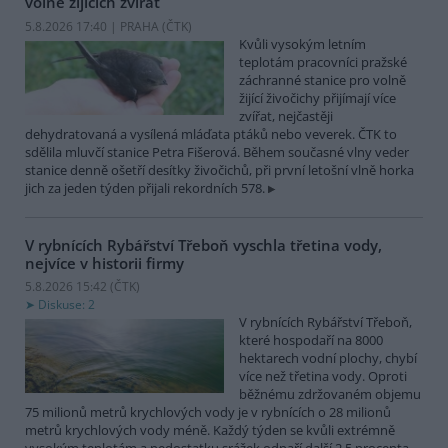
volně žijících zvířat
5.8.2026 17:40 | PRAHA (
ČTK
)
Kvůli vysokým letním
teplotám pracovníci pražské
záchranné stanice pro volně
žijící živočichy přijímají více
zvířat, nejčastěji
dehydratovaná a vysílená mláďata ptáků nebo veverek. ČTK to
sdělila mluvčí stanice Petra Fišerová. Během současné vlny veder
stanice denně ošetří desítky živočichů, při první letošní vlně horka
jich za jeden týden přijali rekordních 578.
V rybnících Rybářství Třeboň vyschla třetina vody,
nejvíce v historii firmy
5.8.2026 15:42 (
ČTK
)
Diskuse: 2
V rybnících Rybářství Třeboň,
které hospodaří na 8000
hektarech vodní plochy, chybí
více než třetina vody. Oproti
běžnému zdržovaném objemu
75 milionů metrů krychlových vody je v rybnících o 28 milionů
metrů krychlových vody méně. Každý týden se kvůli extrémně