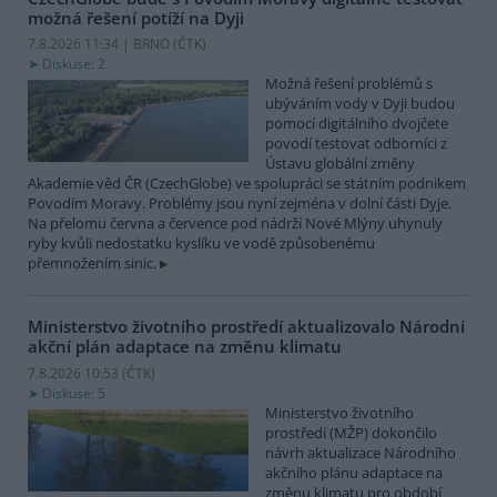
možná řešení potíží na Dyji
7.8.2026 11:34 | BRNO (
ČTK
)
Diskuse: 2
Možná řešení problémů s
ubýváním vody v Dyji budou
pomocí digitálního dvojčete
povodí testovat odborníci z
Ústavu globální změny
Akademie věd ČR (CzechGlobe) ve spolupráci se státním podnikem
Povodím Moravy. Problémy jsou nyní zejména v dolní části Dyje.
Na přelomu června a července pod nádrží Nové Mlýny uhynuly
ryby kvůli nedostatku kyslíku ve vodě způsobenému
přemnožením sinic.
Ministerstvo životního prostředí aktualizovalo Národní
akční plán adaptace na změnu klimatu
7.8.2026 10:53 (
ČTK
)
Diskuse: 5
Ministerstvo životního
prostředí (MŽP) dokončilo
návrh aktualizace Národního
akčního plánu adaptace na
změnu klimatu pro období