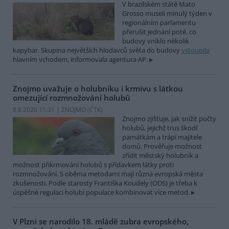
V brazilském státě Mato
Grosso museli minulý týden v
regionálním parlamentu
přerušit jednání poté, co
budovy vniklo několik
kapybar. Skupina největších hlodavců světa do budovy
vstoupila
hlavním vchodem, informovala agentura AP.
Znojmo uvažuje o holubníku i krmivu s látkou
omezující rozmnožování holubů
8.8.2026 11:31 | ZNOJMO (
ČTK
)
Znojmo zjišťuje, jak snížit počty
holubů, jejichž trus škodí
památkám a trápí majitele
domů. Prověřuje možnost
zřídit městský holubník a
možnost přikrmování holubů s přídavkem látky proti
rozmnožování. S oběma metodami mají různá evropská města
zkušenosti. Podle starosty Františka Koudely (ODS) je třeba k
úspěšné regulaci holubí populace kombinovat více metod.
V Plzni se narodilo 18. mládě zubra evropského,