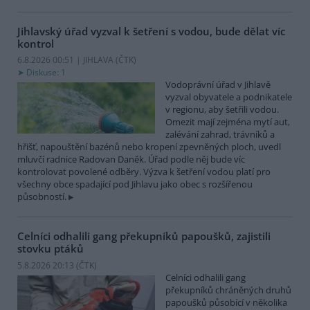
Jihlavský úřad vyzval k šetření s vodou, bude dělat víc
kontrol
6.8.2026 00:51 | JIHLAVA (
ČTK
)
Diskuse: 1
Vodoprávní úřad v Jihlavě
vyzval obyvatele a podnikatele
v regionu, aby šetřili vodou.
Omezit mají zejména mytí aut,
zalévání zahrad, trávníků a
hřišť, napouštění bazénů nebo kropení zpevněných ploch, uvedl
mluvčí radnice Radovan Daněk. Úřad podle něj bude víc
kontrolovat povolené odběry. Výzva k šetření vodou platí pro
všechny obce spadající pod Jihlavu jako obec s rozšířenou
působností.
Celníci odhalili gang překupníků papoušků, zajistili
stovku ptáků
5.8.2026 20:13 (
ČTK
)
Celníci odhalili gang
překupníků chráněných druhů
papoušků působící v několika