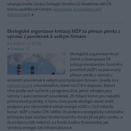
ukazuje studie Ústavu biologie obratlovců Akademie věd ČR,
kterou publikoval časopis
Agriculture, Ecosystems and
Environment
.
Ekologické organizace kritizují MŽP za přesun peněz z
výnosů z povolenek k velkým firmám
6.8.2026 01:17 (
ČTK
)
Diskuse: 12
Ekologické organizace Hnutí
DUHA a Greenpeace ČR
kritizují ministerstvo životního
prostředí (MŽP) za plánovaný
přesun peněz z výnosů z
emisních povolenek k velkým průmyslovým firmám. Uvedly to v
tiskové zprávě
a komentářích, které má ČTK k dispozici. Resort
chce podle nich vyčlenit z programu EUA, jehož zdrojem jsou
výnosy z aukcí emisních povolenek, 25 miliard korun pro největší
průmyslové podniky. K tomu chce podle ekologů resort snížit
podporu pro obnovitelné zdroje energie (OZE) o 15,5 miliardy
korun. MŽP v reakci ČTK sdělilo, že podpora energeticky náročného
průmyslu byla součástí Modernizačního fondu již od jeho vzniku, a
že podpora OZE nekončí, a z fondu budou financovány jak
výrobny energie, tak infrastruktura.