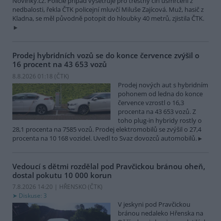
Novinky.cz. Policie případ vyšetřuje pro trestný čin usmrcení z
nedbalosti, řekla ČTK policejní mluvčí Miluše Zajícová. Muž, hasič z
Kladna, se měl původně potopit do hloubky 40 metrů, zjistila ČTK.
Prodej hybridních vozů se do konce července zvýšil o
16 procent na 43 653 vozů
8.8.2026 01:18 (
ČTK
)
Prodej nových aut s hybridním
pohonem od ledna do konce
července vzrostl o 16,3
procenta na 43 653 vozů. Z
toho plug-in hybridy rostly o
28,1 procenta na 7585 vozů. Prodej elektromobilů se zvýšil o 27,4
procenta na 10 168 vozidel. Uvedl to Svaz dovozců automobilů.
Vedoucí s dětmi rozdělal pod Pravčickou bránou oheň,
dostal pokutu 10 000 korun
7.8.2026 14:20 | HŘENSKO (
ČTK
)
Diskuse: 3
V jeskyni pod Pravčickou
bránou nedaleko Hřenska na