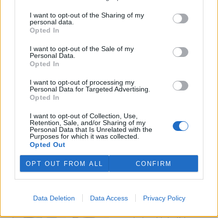
I want to opt-out of the Sharing of my
Veterináři v horku ošetřují více zvířat, ohrožení jsou psi
personal data.
se zploštělým čumákem
Opted In
6.8.2026 15:15 (
ČTK
)
Veterináři v současných
I want to opt-out of the Sale of my
Personal Data.
vedrech ošetřují více zvířat.
Opted In
Mezi nejrizikovější skupiny
podle nich patří plemena psů s
I want to opt-out of processing my
krátkou lebkou a zploštělým
Personal Data for Targeted Advertising.
čumákem, jako jsou například mopsi nebo buldočci, starší jedinci a
Opted In
zvířata se srdečním onemocněním. Jejich majitelé pro ně
vyhledávají veterinární ošetření nejčastěji kvůli přehřátí organismu,
I want to opt-out of Collection, Use,
dehydrataci nebo kolapsu. ČTK to sdělila viceprezidentka Komory
Retention, Sale, and/or Sharing of my
veterinárních lékařů ČR Kateřina Valdhans.
Personal Data that Is Unrelated with the
Purposes for which it was collected.
Opted Out
Do Prahy dorazili jezdci cyklistické štafety, míří na
konferenci o klimatu
OPT OUT FROM ALL
CONFIRM
6.8.2026 15:08 | PRAHA (
ČTK
)
Diskuse: 2
Do Prahy dnes dorazili jezdci
Data Deletion
Data Access
Privacy Policy
mezinárodní cyklistické štafety
COP Bike Ride. Účastníci