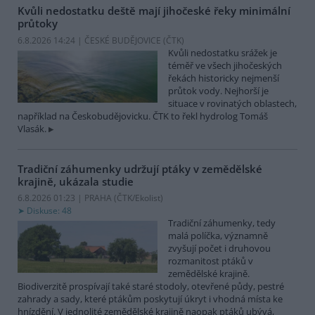
Kvůli nedostatku deště mají jihočeské řeky minimální
průtoky
6.8.2026 14:24 | ČESKÉ BUDĚJOVICE (
ČTK
)
Kvůli nedostatku srážek je
téměř ve všech jihočeských
řekách historicky nejmenší
průtok vody. Nejhorší je
situace v rovinatých oblastech,
například na Českobudějovicku. ČTK to řekl hydrolog Tomáš
Vlasák.
Tradiční záhumenky udržují ptáky v zemědělské
krajině, ukázala studie
6.8.2026 01:23 | PRAHA (
ČTK/Ekolist
)
Diskuse: 48
Tradiční záhumenky, tedy
malá políčka, významně
zvyšují počet i druhovou
rozmanitost ptáků v
zemědělské krajině.
Biodiverzitě prospívají také staré stodoly, otevřené půdy, pestré
zahrady a sady, které ptákům poskytují úkryt i vhodná místa ke
hnízdění. V jednolité zemědělské krajině naopak ptáků ubývá,