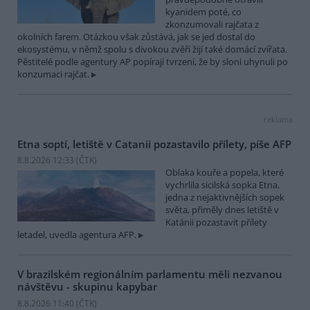
kyanidem poté, co
zkonzumovali rajčata z
okolních farem. Otázkou však zůstává, jak se jed dostal do
ekosystému, v němž spolu s divokou zvěří žijí také domácí zvířata.
Pěstitelé podle agentury AP popírají tvrzení, že by sloni uhynuli po
konzumaci rajčat.
reklama
Etna soptí, letiště v Catanii pozastavilo přílety, píše AFP
8.8.2026 12:33 (
ČTK
)
Oblaka kouře a popela, které
vychrlila sicilská sopka Etna,
jedna z nejaktivnějších sopek
světa, přiměly dnes letiště v
Katánii pozastavit přílety
letadel, uvedla agentura AFP.
V brazilském regionálním parlamentu měli nezvanou
návštěvu - skupinu kapybar
8.8.2026 11:40 (
ČTK
)