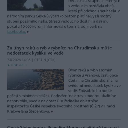
Děčínsku si skupina nezletilých
s vedoucím rozdělala oheň,
který při odchodu neuhasila. V
národním parku České Švýcarsko přitom platí nejvyšší možný
stupeň požárního rizika. Strážci vedoucího dostihli a dali mu
pokutu 10 000 korun. Informoval o tom národní park na
facebooku.
Za úhyn raků a ryb v rybníce na Chrudimsku může
nedostatek kyslíku ve vodě
7.8.2026 14:05 | CTĚTÍN (
ČTK
)
Diskuse: 1
Úhyn raků a ryb v Horním
rybníce u Vranova, části obce
Ctětín na Chrudimsku, má na
svědomí nedostatek kyslíku ve
vodě. Způsobilo ho horké
počasí s minimem srážek. Podezření na otravu modrou skalicí se
nepotvrdilo, uvedla na dotaz ČTK ředitelka oblastního
inspektorátu České inspekce životního prostředí (ČIŽP) v Hradci
Králové Jana Štěpánková.
CzechGlobe bude s Povodím Moravy digitálně testovat