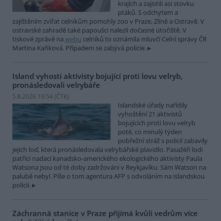
krajích a zajistili asi stovku
ptáků. S odchytem a
zajištěním zvířat celníkům pomohly zoo v Praze, Zlíně a Ostravě. V
ostravské zahradě také papoušci nalezli dočasné útočiště. V
tiskové zprávě na
webu
celníků to oznámila mluvčí Celní správy ČR
Martina Kaňková. Případem se zabývá policie.
Island vyhostí aktivisty bojující proti lovu velryb,
pronásledovali velrybáře
5.8.2026 19:54 (
ČTK
)
Islandské úřady nařídily
vyhoštění 21 aktivistů
bojujících proti lovu velryb
poté, co minulý týden
pobřežní stráž s policií zabavily
jejich loď, která pronásledovala velrybářské plavidlo. Pasažéři lodi
patřící nadaci kanadsko-amerického ekologického aktivisty Paula
Watsona jsou od té doby zadržováni v Reykjavíku. Sám Watson na
palubě nebyl. Píše o tom agentura AFP s odvoláním na islandskou
policii.
Záchranná stanice v Praze přijímá kvůli vedrům více