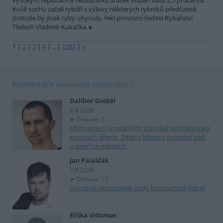
vysokým teplotám a nedostatku srážek odpaří další 2,5 procenta.
Kvůli suchu začali rybáři s výlovy některých rybníků předčasně,
protože by jinak ryby uhynuly, řekl provozní ředitel Rybářství
Třeboň Vladimír Kukačka.
1
|
2
|
3
|
4
|
..
|
1581
|
»
komentáře
nejnovější
nejčtenější
Dalibor Dostál
8.8.2026
Diskuse: 2
Místo kosení vyprahlých trávníků odstraňování
invazních dřevin. Změny klimatu promění péči
o zeleň ve městech
Jan Palaščák
7.8.2026
Diskuse: 13
Ohrožuje nedostatek vody budoucnost jádra?
Eliška Vidomus