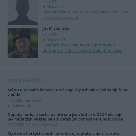
6.8.2026
Diskuse: 51
Klimatická krize není over. Vyzýváme vládu, aby
ji přestala ignorovat
Jiří Michalisko
6.8.2026
Diskuse: 18
Otevřený dopis ministerstvu průmyslu a
obchodu ohledně sanace odvalu Heřmanice
rady a návody
Mýtus o zeleném koberci: Proč anglický trávník v létě zabíjí život
v půdě
4.8.2026 | Jan Skala
Diskuse: 34
Dopady horka a sucha na přírodu jsou kritické. ČSOP ukazuje,
jak může žíznivé krajině a živočichům pomoci veřejnost i obce
29.7.2026 | Zuzana Kučerová
Myslete v horkých dnech na volně žijící ptáky a další zvířata