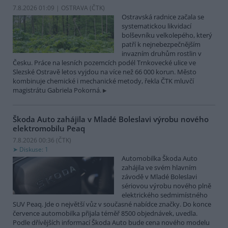
7.8.2026 01:09 | OSTRAVA (
ČTK
)
Ostravská radnice začala se
systematickou likvidací
bolševníku velkolepého, který
patří k nejnebezpečnějším
invazním druhům rostlin v
Česku. Práce na lesních pozemcích podél Trnkovecké ulice ve
Slezské Ostravě letos vyjdou na více než 66 000 korun. Město
kombinuje chemické i mechanické metody, řekla ČTK mluvčí
magistrátu Gabriela Pokorná.
Škoda Auto zahájila v Mladé Boleslavi výrobu nového
elektromobilu Peaq
7.8.2026 00:36 (
ČTK
)
Diskuse: 1
Automobilka Škoda Auto
zahájila ve svém hlavním
závodě v Mladé Boleslavi
sériovou výrobu nového plně
elektrického sedmimístného
SUV Peaq. Jde o největší vůz v současné nabídce značky. Do konce
července automobilka přijala téměř 8500 objednávek, uvedla.
Podle dřívějších informací Škoda Auto bude cena nového modelu