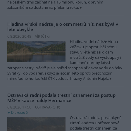
na českém trhu začínat na 1,15 milionu korun, k prvním
zákazníkům se dostane na přelomu roku.
Hladina vírské nádrže je o osm metrů níž, než bývá v
létě obvyklé
6.8.2026 20:48 | VÍR (
ČTK
)
Hladina vodní nádrže Vír na
Žďársku je oproti běžnému
stavu v létě níž asi o osm
metrů. Z vody už vystoupaly i
kamenné obruby kdysi
zatopené cesty. Nádrž je ale pořád schopná přidávat vodu do řeky
Svratky i do vodáren, i když je letošní léto oproti předchozím
mimořádně horké, řekl ČTK vedoucí hrázný Antonín Hájek.
Ostravská radní podala trestní oznámení za postup
MŽP v kauze haldy Heřmanice
6.8.2026 17:50 | OSTRAVA (
ČTK
)
Diskuse: 6
Ostravská radní a poslankyně
Pirátů Andrea Hoffmannová
podala trestní oznámení za