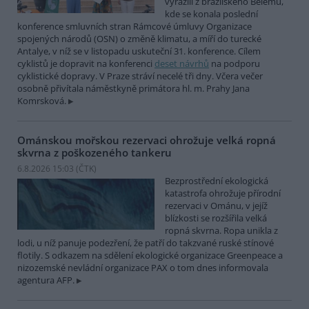
vyrazili z brazilského Belému,
kde se konala poslední
konference smluvních stran Rámcové úmluvy Organizace
spojených národů (OSN) o změně klimatu, a míří do turecké
Antalye, v níž se v listopadu uskuteční 31. konference. Cílem
cyklistů je dopravit na konferenci
deset návrhů
na podporu
cyklistické dopravy. V Praze stráví necelé tři dny. Včera večer
osobně přivítala náměstkyně primátora hl. m. Prahy Jana
Komrsková.
Ománskou mořskou rezervaci ohrožuje velká ropná
skvrna z poškozeného tankeru
6.8.2026 15:03 (
ČTK
)
Bezprostřední ekologická
katastrofa ohrožuje přírodní
rezervaci v Ománu, v jejíž
blízkosti se rozšířila velká
ropná skvrna. Ropa unikla z
lodi, u níž panuje podezření, že patří do takzvané ruské stínové
flotily. S odkazem na sdělení ekologické organizace Greenpeace a
nizozemské nevládní organizace PAX o tom dnes informovala
agentura AFP.