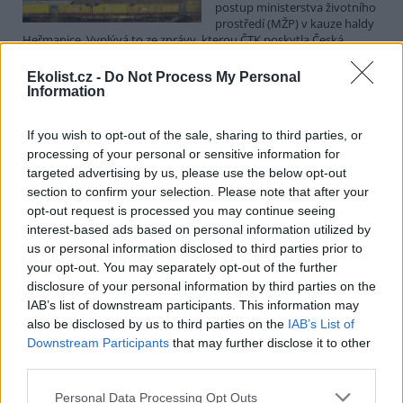
postup ministerstva životního
prostředí (MŽP) v kauze haldy
Heřmanice. Vyplývá to ze zprávy, kterou ČTK poskytla Česká
pirátská strana. Požaduje, aby policie prověřila okolnosti odebrání
případu České inspekci životního prostředí (ČIŽP) a zastavení řízení.
Ekolist.cz -
Do Not Process My Personal
Hoffmannová ČTK sdělila, že trestní oznámení podala proti dosud
Information
přesně nezjištěným osobám působícím na MŽP a ČIŽP, případně
dalším osobám, jejichž účast na popsaném postupu může být
If you wish to opt-out of the sale, sharing to third parties, or
zjištěna prověřováním. Stanovisko MŽP a ČIŽP ČTK shání.
processing of your personal or sensitive information for
targeted advertising by us, please use the below opt-out
Ředitelé odborů i mluvčí se z ČIŽP rozhodli odejít z
section to confirm your selection. Please note that after your
vlastní vůle, řekl Straka
opt-out request is processed you may continue seeing
6.8.2026 15:22 (
ČTK
)
interest-based ads based on personal information utilized by
Diskuse: 1
us or personal information disclosed to third parties prior to
Ředitel odboru vnitřních
your opt-out. You may separately opt-out of the further
služeb Matěj Mrlina, vedoucí
disclosure of your personal information by third parties on the
služebního úřadu Oldřich
IAB’s list of downstream participants. This information may
Jarolím a tisková mluvčí Miriam
Loužecká končí na České
also be disclosed by us to third parties on the
IAB’s List of
inspekci životního prostředí (ČIŽP) z vlastní iniciativy. Na dotaz ČTK
Downstream Participants
that may further disclose it to other
to napsal nový ředitel inspekce Pavel Straka (za Motoristy). O jejich
third parties.
plánovaných odchodech
informovaly
v pondělí Seznam Zprávy.
Podle něj tak končí dva z pěti ředitelů odborů na ČIŽP.
Personal Data Processing Opt Outs