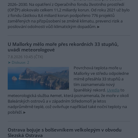
2026–2030. Na opatření z Operačního fondu životního prostředí
(OPŽP) alokovalo celkem 11,2 miliardy korun. Od roku 2021 už bylo
z fondu částkou 8,6 miliard korun podpořeno 776 projektů
zaměřených na přizpůsobení se změně klimatu, prevenci rizik a
posilování odolnosti vůči klimatickým dopadům.
U Mallorky mělo moře přes rekordních 33 stupňů,
uvádí meteorologové
7.8.2026 10:45 (
ČTK
)
Diskuse: 2
Povrchová teplota moře u
Mallorky ve středu odpoledne
mírně přesáhla 33 stupňů a
tím zaznamenala nový
španělský rekord.
Uvedla
to
meteorologická služba Aemet, která poznamenala, že moře v okolí
Baleárských ostrovů a v západním Středomoří je letos
nadprůměrně teplé, což ovlivňuje například také noční teploty na
pobřeží.
Ostrava bojuje s bolševníkem velkolepým v obvodu
Slezská Ostrava