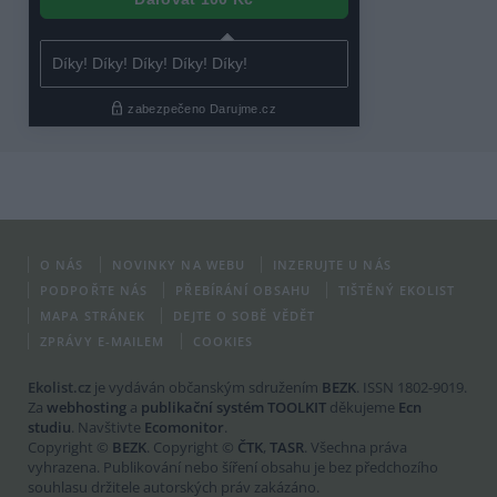
O NÁS
NOVINKY NA WEBU
INZERUJTE U NÁS
PODPOŘTE NÁS
PŘEBÍRÁNÍ OBSAHU
TIŠTĚNÝ EKOLIST
MAPA STRÁNEK
DEJTE O SOBĚ VĚDĚT
ZPRÁVY E-MAILEM
COOKIES
Ekolist.cz
je vydáván občanským sdružením
BEZK
. ISSN 1802-9019.
Za
webhosting
a
publikační systém TOOLKIT
děkujeme
Ecn
studiu
. Navštivte
Ecomonitor
.
Copyright ©
BEZK
. Copyright ©
ČTK
,
TASR
. Všechna práva
vyhrazena. Publikování nebo šíření obsahu je bez předchozího
souhlasu držitele autorských práv zakázáno.