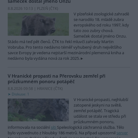
sameček dostal jméno Onzu
8.8.2026 10:13 | PLZEŇ (
ČTK
)
V plzeňské zoologické zahradě
se narodilo 18. mládě zubra
evropského od roku 1997, kdy
tato zoo zubry chová.
Sameček dostal jméno Onzu.
Stádo má teď pět členů. ČTK to řekl mluvčí zahrady Martin
Vobruba. Pro tento nedávno téměř vyhubený druh největšího
savce Evropy je vedena nejstarší mezinárodní plemenná kniha a
nedávno byla vydána nová za rok 2025.
V Hranické propasti na Přerovsku zemřel při
průzkumném ponoru potápěč
8.8.2026 09:58 | HRANICE (
ČTK
)
Diskuse: 1
V Hranické propasti, nejhlubší
zatopené jeskyni na světě,
zemřel potápěč. Tragická
událost se stala ve středu při
průzkumném ponoru,
informovala na sociální
síti
Speleologická záchranná služba. Tělo
bylo vyzvednuto z hloubky 186 metrů. Na případ upozornil
server