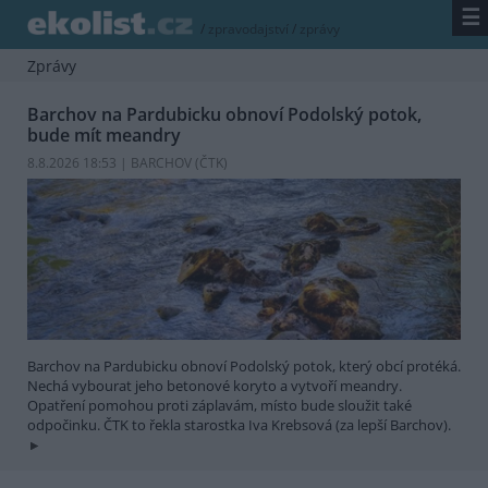
☰
/
zpravodajství
/
zprávy
Zprávy
Barchov na Pardubicku obnoví Podolský potok,
bude mít meandry
8.8.2026 18:53 | BARCHOV (
ČTK
)
Barchov na Pardubicku obnoví Podolský potok, který obcí protéká.
Nechá vybourat jeho betonové koryto a vytvoří meandry.
Opatření pomohou proti záplavám, místo bude sloužit také
odpočinku. ČTK to řekla starostka Iva Krebsová (za lepší Barchov).