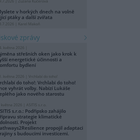
9.7.2026 | Zuzana Kučerová
yslete v horkých dnech na volně
ijící ptáky a další zvířata
8.7.2026 | Karel Makoň
tiskové zprávy
4. května 2026 |
ýměna střešních oken jako krok k
yšší energetické účinnosti a
omfortu bydlení
1. května 2026 |
Vrchlabí do toho!
rchlabí do toho!: Vrchlabí do toho!
hce vyhrát volby. Nabízí Lukáše
eplého jako nového starostu
. května 2026 |
ASITIS s.r.o.
SITIS s.r.o.: Podřipsko zahájilo
řípravu strategie klimatické
dolnosti. Projekt
athways2Resilience propojil adaptaci
rajiny s budoucími investicemi.