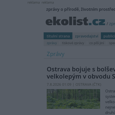
reklama
reklama
zprávy o přírodě, životním prostřed
/
zp
titulní strana
zpravodajství
public
zprávy
tiskové zprávy
co píší jiní
spe
Zprávy
Ostrava bojuje s bolš
velkolepým v obvodu S
7.8.2026 01:09 | OSTRAVA (
ČTK
)
Ostra
syste
velko
nejn
druhů