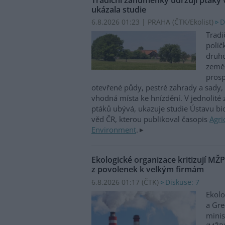
ukázala studie
6.8.2026 01:23 | PRAHA (
ČTK/Ekolist
)
D
Tradi
políč
druho
zeměd
prosp
otevřené půdy, pestré zahrady a sady, 
vhodná místa ke hnízdění. V jednolité
ptáků ubývá, ukazuje studie Ústavu b
věd ČR, kterou publikoval časopis
Agri
Environment
.
Ekologické organizace kritizují MŽ
z povolenek k velkým firmám
6.8.2026 01:17 (
ČTK
)
Diskuse: 7
Ekolo
a Gre
minis