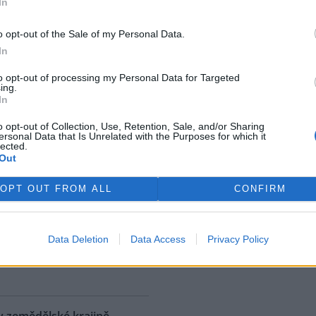
In
ostřední ekologická katastrofa
uje přírodní rezervaci v
o opt-out of the Sale of my Personal Data.
, v jejíž blízkosti se rozšířila
In
 ropná skvrna. Ropa unikla z
 u níž panuje podezření, že
to opt-out of processing my Personal Data for Targeted
ing.
. S odkazem na sdělení
In
izozemské nevládní organizace
 AFP.
o opt-out of Collection, Use, Retention, Sale, and/or Sharing
ersonal Data that Is Unrelated with the Purposes for which it
lected.
Out
ské řeky minimální průtoky
K
)
OPT OUT FROM ALL
CONFIRM
 nedostatku srážek je téměř ve
 jihočeských řekách historicky
nší průtok vody. Nejhorší je
Data Deletion
Data Access
Privacy Policy
ce v rovinatých oblastech,
rek
klad na Českobudějovicku. ČTK
v zemědělské krajině,