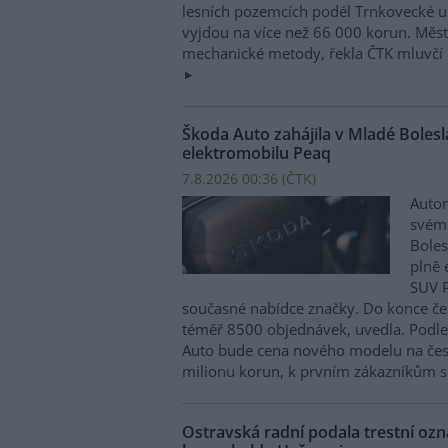
lesních pozemcích podél Trnkovecké ul
vyjdou na více než 66 000 korun. Měs
mechanické metody, řekla ČTK mluvčí 
Škoda Auto zahájila v Mladé Boles
elektromobilu Peaq
7.8.2026 00:36 (
ČTK
)
Autom
svém
Boles
plně 
SUV P
současné nabídce značky. Do konce če
téměř 8500 objednávek, uvedla. Podle 
Auto bude cena nového modelu na čes
milionu korun, k prvním zákazníkům s
Ostravská radní podala trestní oz