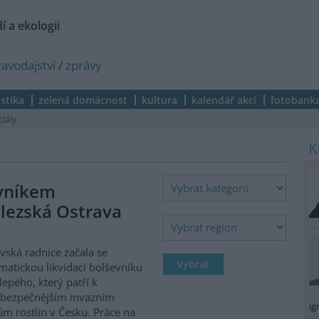
í a ekologii
ravodajství
/
zprávy
istika
zelená domácnost
kultura
kalendář akcí
fotobank
ciály
evníkem
lezská Ostrava
vská radnice začala se
matickou likvidací bolševníku
lepého, který patří k
ebezpečnějším invazním
ig
m rostlin v Česku. Práce na