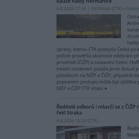
kauze haldy Heřmanice
6.8.2026 17:50 | OSTRAVA (
ČTK
)
Diskus
Ostra
Andre
oznám
život
haldy
zprávy, kterou ČTK poskytla Česká pirá
policie prověřila okolnosti odebrání p
prostředí (ČIŽP) a zastavení řízení. Ho
trestní oznámení podala proti dosud 
působícím na MŽP a ČIŽP, případně dal
popsaném postupu může být zjištěna 
MŽP a ČIŽP ČTK shání.
Ředitelé odborů i mluvčí se z ČIŽP r
řekl Straka
6.8.2026 15:22 (
ČTK
)
Ředit
Matěj