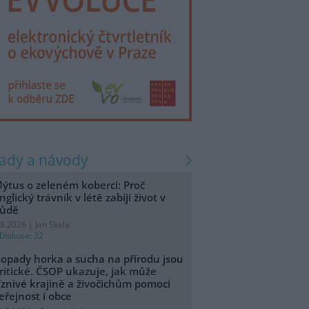
rady a návody
ýtus o zeleném koberci: Proč
nglický trávník v létě zabíjí život v
ůdě
.8.2026 | Jan Skala
Diskuse: 32
opady horka a sucha na přírodu jsou
ritické. ČSOP ukazuje, jak může
íznivé krajině a živočichům pomoci
eřejnost i obce