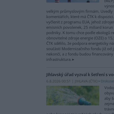
(MŽP)
výnos
velkým průmyslovým firmám. Uvedly 
komentářích, které má ČTK k dispozici.
vyčlenit z programu EUA, jehož zdroje
emisních povolenek, 25 miliard korun
podniky. K tomu chce podle ekologů re
obnovitelné zdroje energie (OZE) o 15,
ČTK sdělilo, že podpora energeticky 
součástí Modernizačního fondu již od 
nekončí, a z fondu budou financovány 
infrastruktura.
Jihlavský úřad vyzval k šetření s v
6.8.2026 00:51 | JIHLAVA (
ČTK
)
Diskuse
Vodop
obyva
aby š
zejmé
trávn