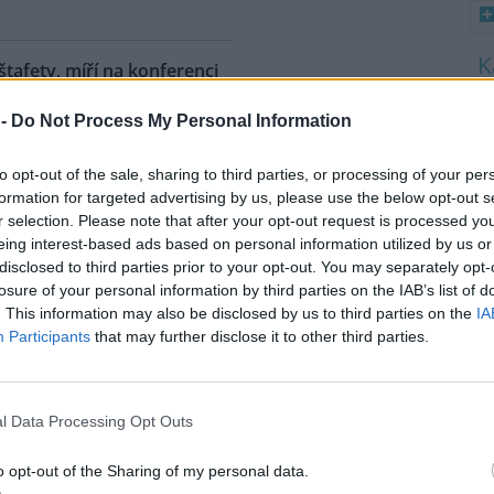
 štafety, míří na konferenci
8
 2
 -
Do Not Process My Personal Information
K
O
ahy dnes dorazili jezdci
árodní cyklistické štafety COP
to opt-out of the sale, sharing to third parties, or processing of your per
9
Ride. Účastníci vyrazili z
O
formation for targeted advertising by us, please use the below opt-out s
lského Belému, kde se konala
s
r selection. Please note that after your opt-out request is processed y
dní konference smluvních
eing interest-based ads based on personal information utilized by us or
1
ojených národů (OSN) o změně
disclosed to third parties prior to your opt-out. You may separately opt-
(
íž se v listopadu uskuteční 31.
losure of your personal information by third parties on the IAB’s list of
H
 na konferenci
deset návrhů
na
p
. This information may also be disclosed by us to third parties on the
IA
a
ráví necelé tři dny. Včera
Participants
that may further disclose it to other third parties.
mátora hl. m. Prahy Jana
l Data Processing Opt Outs
uje velká ropná skvrna z
o opt-out of the Sharing of my personal data.