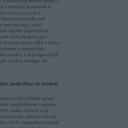
 za plánovaný přesun peněz z
ů z emisních povolenek k
to v
tiskové zprávě
a
 Resort chce podle nich
m jsou výnosy z aukcí
 pro největší průmyslové
sort snížit podporu pro
5 miliardy korun. MŽP v reakci
náročného průmyslu byla
jeho vzniku, a že podpora OZE
jak výrobny energie, tak
odou, bude dělat víc kontrol
: 1
rávní úřad v Jihlavě vyzval
tele a podnikatele v regionu,
etřili vodou. Omezit mají
na mytí aut, zalévání zahrad,
íků a hřišť, napouštění bazénů