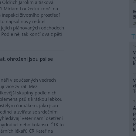
2
 Oldřich Jarolím a tisková
í Miriam Loužecká končí na
M
 inspekci životního prostředí
ž
K to napsal nový ředitel
2
 O jejich plánovaných odchodech
Podle něj tak končí dva z pěti
1
V
v
řat, ohrožení jsou psi se
k
1
ináři v současných vedrech
V
c
ují více zvířat. Mezi
T
zikovější skupiny podle nich
 plemena psů s krátkou lebkou
7
oštělým čumákem, jako jsou
A
edinci a zvířata se srdečním
p
hledávají veterinární ošetření
o
P
ehydrataci nebo kolapsu. ČTK to
k
árních lékařů ČR Kateřina