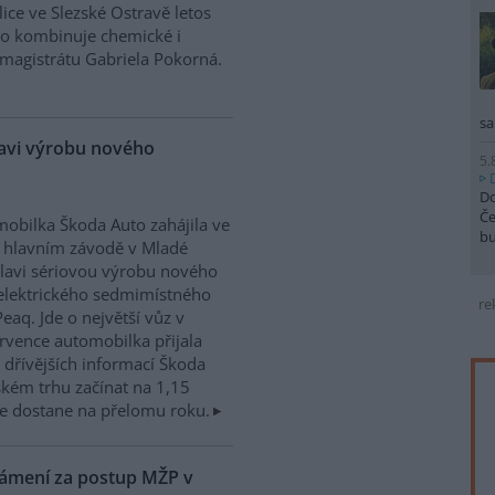
ice ve Slezské Ostravě letos
to kombinuje chemické i
magistrátu Gabriela Pokorná.
sa
lavi výrobu nového
5.
Do
Če
obilka Škoda Auto zahájila ve
b
 hlavním závodě v Mladé
lavi sériovou výrobu nového
elektrického sedmimístného
re
eaq. Jde o největší vůz v
rvence automobilka přijala
dřívějších informací Škoda
kém trhu začínat na 1,15
e dostane na přelomu roku.
námení za postup MŽP v