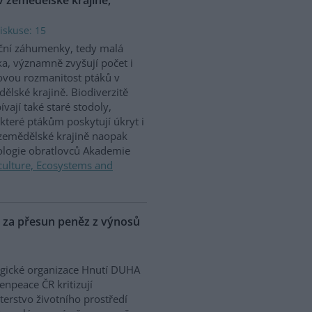
iskuse: 15
ční záhumenky, tedy malá
ka, významně zvyšují počet i
vou rozmanitost ptáků v
ělské krajině. Biodiverzitě
ívají také staré stodoly,
které ptákům poskytují úkryt i
 zemědělské krajině naopak
iologie obratlovců Akademie
culture, Ecosystems and
P za přesun peněz z výnosů
gické organizace Hnutí DUHA
enpeace ČR kritizují
terstvo životního prostředí