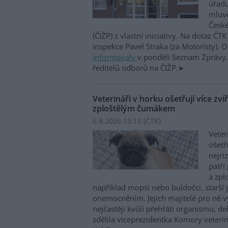
úřadu
mluvč
České
(ČIŽP) z vlastní iniciativy. Na dotaz ČT
inspekce Pavel Straka (za Motoristy).
informovaly
v pondělí Seznam Zprávy. 
ředitelů odborů na ČIŽP.
Veterináři v horku ošetřují více zví
zploštělým čumákem
6.8.2026 15:15 (
ČTK
)
Veter
ošetř
nejri
patří
a zpl
například mopsi nebo buldočci, starší j
onemocněním. Jejich majitelé pro ně vy
nejčastěji kvůli přehřátí organismu, d
sdělila viceprezidentka Komory veterin