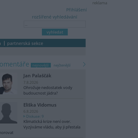
reklama
Přihlášení
rozšířené vyhledávání
a
partnerská sekce
komentáře
nejnovější
nejčtenější
Jan Palaščák
7.8.2026
Ohrožuje nedostatek vody
budoucnost jádra?
Eliška Vidomus
6.8.2026
Diskuse: 9
Klimatická krize není over.
Vyzýváme vládu, aby ji přestala
norovat