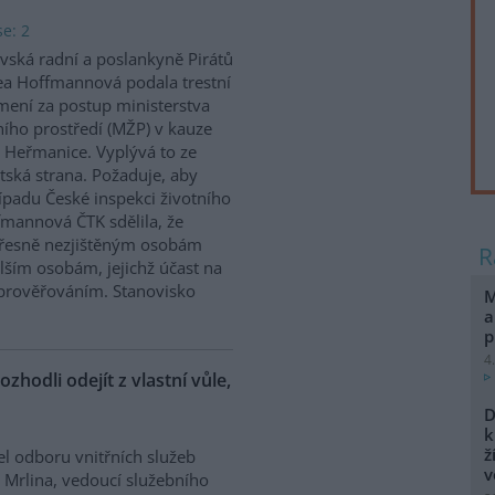
e: 2
vská radní a poslankyně Pirátů
a Hoffmannová podala trestní
ení za postup ministerstva
ního prostředí (MŽP) v kauze
 Heřmanice. Vyplývá to ze
tská strana. Požaduje, aby
řípadu České inspekci životního
ffmannová ČTK sdělila, že
přesně nezjištěným osobám
ším osobám, jejichž účast na
prověřováním. Stanovisko
M
a
p
4
ozhodli odejít z vlastní vůle,
D
k
ž
el odboru vnitřních služeb
v
 Mrlina, vedoucí služebního