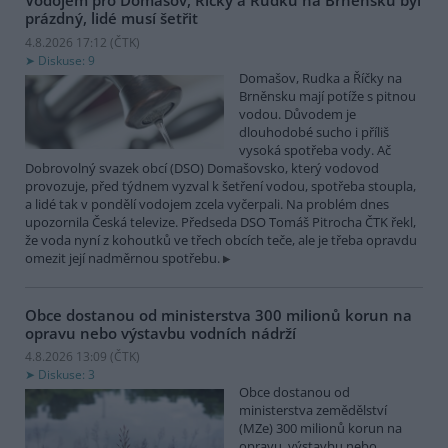
Vodojem pro Domašov, Říčky a Rudku na Brněnsku byl
prázdný, lidé musí šetřit
4.8.2026 17:12 (
ČTK
)
Diskuse: 9
Domašov, Rudka a Říčky na
Brněnsku mají potíže s pitnou
vodou. Důvodem je
dlouhodobé sucho i příliš
vysoká spotřeba vody. Ač
Dobrovolný svazek obcí (DSO) Domašovsko, který vodovod
provozuje, před týdnem vyzval k šetření vodou, spotřeba stoupla,
a lidé tak v pondělí vodojem zcela vyčerpali. Na problém dnes
upozornila Česká televize. Předseda DSO Tomáš Pitrocha ČTK řekl,
že voda nyní z kohoutků ve třech obcích teče, ale je třeba opravdu
omezit její nadměrnou spotřebu.
Obce dostanou od ministerstva 300 milionů korun na
opravu nebo výstavbu vodních nádrží
4.8.2026 13:09 (
ČTK
)
Diskuse: 3
Obce dostanou od
ministerstva zemědělství
(MZe) 300 milionů korun na
opravu, výstavbu nebo