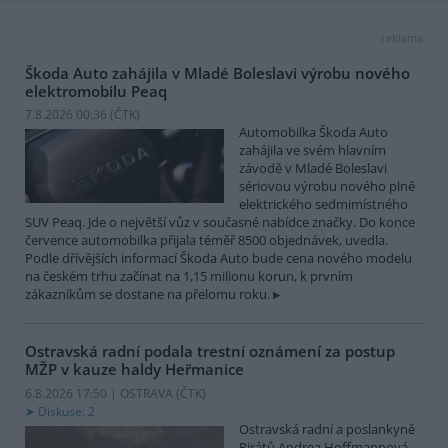
reklama
Škoda Auto zahájila v Mladé Boleslavi výrobu nového
elektromobilu Peaq
7.8.2026 00:36 (
ČTK
)
Automobilka Škoda Auto
zahájila ve svém hlavním
závodě v Mladé Boleslavi
sériovou výrobu nového plně
elektrického sedmimístného
SUV Peaq. Jde o největší vůz v současné nabídce značky. Do konce
července automobilka přijala téměř 8500 objednávek, uvedla.
Podle dřívějších informací Škoda Auto bude cena nového modelu
na českém trhu začínat na 1,15 milionu korun, k prvním
zákazníkům se dostane na přelomu roku.
Ostravská radní podala trestní oznámení za postup
MŽP v kauze haldy Heřmanice
6.8.2026 17:50 | OSTRAVA (
ČTK
)
Diskuse: 2
Ostravská radní a poslankyně
Pirátů Andrea Hoffmannová