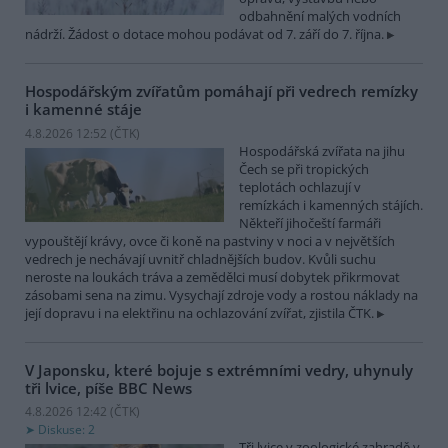
odbahnění malých vodních
nádrží. Žádost o dotace mohou podávat od 7. září do 7. října.
Hospodářským zvířatům pomáhají při vedrech remízky
i kamenné stáje
4.8.2026 12:52 (
ČTK
)
Hospodářská zvířata na jihu
Čech se při tropických
teplotách ochlazují v
remízkách i kamenných stájích.
Někteří jihočeští farmáři
vypouštějí krávy, ovce či koně na pastviny v noci a v největších
vedrech je nechávají uvnitř chladnějších budov. Kvůli suchu
neroste na loukách tráva a zemědělci musí dobytek přikrmovat
zásobami sena na zimu. Vysychají zdroje vody a rostou náklady na
její dopravu i na elektřinu na ochlazování zvířat, zjistila ČTK.
V Japonsku, které bojuje s extrémními vedry, uhynuly
tři lvice, píše BBC News
4.8.2026 12:42 (
ČTK
)
Diskuse: 2
Tři lvice v zoologické zahradě v