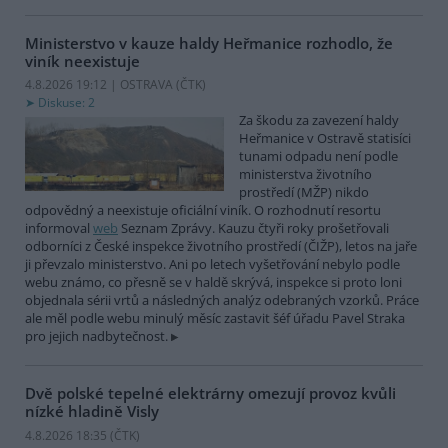
Ministerstvo v kauze haldy Heřmanice rozhodlo, že
viník neexistuje
4.8.2026 19:12 | OSTRAVA (
ČTK
)
Diskuse: 2
Za škodu za zavezení haldy
Heřmanice v Ostravě statisíci
tunami odpadu není podle
ministerstva životního
prostředí (MŽP) nikdo
odpovědný a neexistuje oficiální viník. O rozhodnutí resortu
informoval
web
Seznam Zprávy. Kauzu čtyři roky prošetřovali
odborníci z České inspekce životního prostředí (ČIŽP), letos na jaře
ji převzalo ministerstvo. Ani po letech vyšetřování nebylo podle
webu známo, co přesně se v haldě skrývá, inspekce si proto loni
objednala sérii vrtů a následných analýz odebraných vzorků. Práce
ale měl podle webu minulý měsíc zastavit šéf úřadu Pavel Straka
pro jejich nadbytečnost.
Dvě polské tepelné elektrárny omezují provoz kvůli
nízké hladině Visly
4.8.2026 18:35 (
ČTK
)