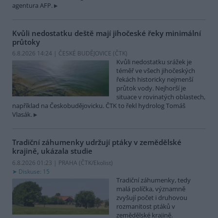
agentura AFP.
Kvůli nedostatku deště mají jihočeské řeky minimální
průtoky
6.8.2026 14:24 | ČESKÉ BUDĚJOVICE (
ČTK
)
Kvůli nedostatku srážek je
téměř ve všech jihočeských
řekách historicky nejmenší
průtok vody. Nejhorší je
situace v rovinatých oblastech,
například na Českobudějovicku. ČTK to řekl hydrolog Tomáš
Vlasák.
Tradiční záhumenky udržují ptáky v zemědělské
krajině, ukázala studie
6.8.2026 01:23 | PRAHA (
ČTK/Ekolist
)
Diskuse: 15
Tradiční záhumenky, tedy
malá políčka, významně
zvyšují počet i druhovou
rozmanitost ptáků v
zemědělské krajině.