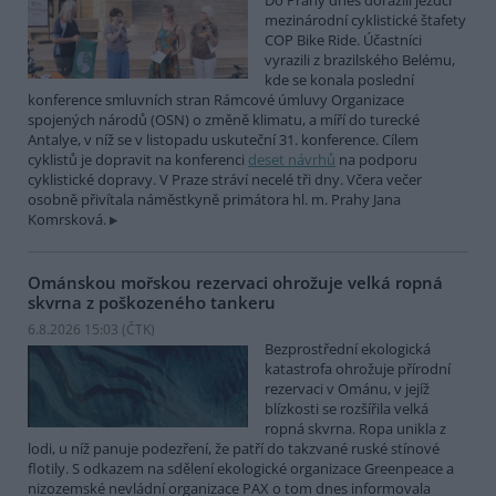
Do Prahy dnes dorazili jezdci
mezinárodní cyklistické štafety
COP Bike Ride. Účastníci
vyrazili z brazilského Belému,
kde se konala poslední
konference smluvních stran Rámcové úmluvy Organizace
spojených národů (OSN) o změně klimatu, a míří do turecké
Antalye, v níž se v listopadu uskuteční 31. konference. Cílem
cyklistů je dopravit na konferenci
deset návrhů
na podporu
cyklistické dopravy. V Praze stráví necelé tři dny. Včera večer
osobně přivítala náměstkyně primátora hl. m. Prahy Jana
Komrsková.
Ománskou mořskou rezervaci ohrožuje velká ropná
skvrna z poškozeného tankeru
6.8.2026 15:03 (
ČTK
)
Bezprostřední ekologická
katastrofa ohrožuje přírodní
rezervaci v Ománu, v jejíž
blízkosti se rozšířila velká
ropná skvrna. Ropa unikla z
lodi, u níž panuje podezření, že patří do takzvané ruské stínové
flotily. S odkazem na sdělení ekologické organizace Greenpeace a
nizozemské nevládní organizace PAX o tom dnes informovala