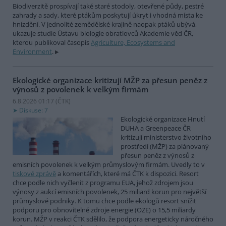
Biodiverzitě prospívají také staré stodoly, otevřené půdy, pestré
zahrady a sady, které ptákům poskytují úkryt i vhodná místa ke
hnízdění. V jednolité zemědělské krajině naopak ptáků ubývá,
ukazuje studie Ústavu biologie obratlovců Akademie věd ČR,
kterou publikoval časopis
Agriculture, Ecosystems and
Environment
.
Ekologické organizace kritizují MŽP za přesun peněz z
výnosů z povolenek k velkým firmám
6.8.2026 01:17 (
ČTK
)
Diskuse: 7
Ekologické organizace Hnutí
DUHA a Greenpeace ČR
kritizují ministerstvo životního
prostředí (MŽP) za plánovaný
přesun peněz z výnosů z
emisních povolenek k velkým průmyslovým firmám. Uvedly to v
tiskové zprávě
a komentářích, které má ČTK k dispozici. Resort
chce podle nich vyčlenit z programu EUA, jehož zdrojem jsou
výnosy z aukcí emisních povolenek, 25 miliard korun pro největší
průmyslové podniky. K tomu chce podle ekologů resort snížit
podporu pro obnovitelné zdroje energie (OZE) o 15,5 miliardy
korun. MŽP v reakci ČTK sdělilo, že podpora energeticky náročného