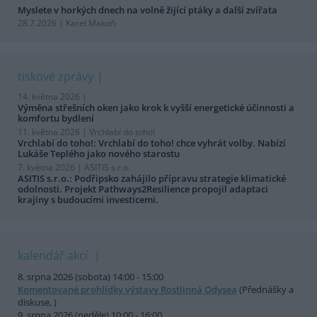
Myslete v horkých dnech na volně žijící ptáky a další zvířata
28.7.2026 | Karel Makoň
tiskové zprávy
14. května 2026 |
Výměna střešních oken jako krok k vyšší energetické účinnosti a
komfortu bydlení
11. května 2026 |
Vrchlabí do toho!
Vrchlabí do toho!: Vrchlabí do toho! chce vyhrát volby. Nabízí
Lukáše Teplého jako nového starostu
7. května 2026 |
ASITIS s.r.o.
ASITIS s.r.o.: Podřipsko zahájilo přípravu strategie klimatické
odolnosti. Projekt Pathways2Resilience propojil adaptaci
krajiny s budoucími investicemi.
kalendář akcí
8. srpna 2026 (sobota) 14:00 - 15:00
Komentované prohlídky výstavy Rostlinná Odysea
(Přednášky a
diskuse, )
9. srpna 2026 (neděle) 10:00 - 16:00