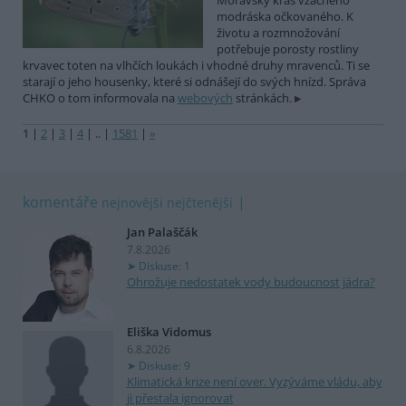
Moravský kras vzácného
modráska očkovaného. K
životu a rozmnožování
potřebuje porosty rostliny
krvavec toten na vlhčích loukách i vhodné druhy mravenců. Ti se
starají o jeho housenky, které si odnášejí do svých hnízd. Správa
CHKO o tom informovala na
webových
stránkách.
1
|
2
|
3
|
4
|
..
|
1581
|
»
komentáře
nejnovější
nejčtenější
Jan Palaščák
7.8.2026
Diskuse: 1
Ohrožuje nedostatek vody budoucnost jádra?
Eliška Vidomus
6.8.2026
Diskuse: 9
Klimatická krize není over. Vyzýváme vládu, aby
ji přestala ignorovat