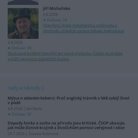
Jiří Michalisko
6.8.2026
Diskuse: 16
Otevřený dopis ministerstvu průmyslu a
obchodu ohledně sanace odvalu Heřmanice
5.8.2026
Diskuse: 39
Dostupné bydlení nevyřeší jen nová výstavba. Česko musí lépe
využít renovace stávajících budov
rady a návody
Mýtus o zeleném koberci: Proč anglický trávník v létě zabíjí život
v půdě
4.8.2026 | Jan Skala
Diskuse: 32
Dopady horka a sucha na přírodu jsou kritické. ČSOP ukazuje,
jak může žíznivé krajině a živočichům pomoci veřejnost i obce
29.7.2026 | Zuzana Kučerová