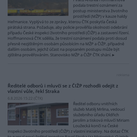
podala trestní oznámení za
postup ministerstva životního
prostředí (MŽP) v kauze haldy
Heřmanice. Vyplývá to ze zprávy, kterou ČTK poskytla Česká
pirátská strana. Požaduje, aby policie prověřila okolnosti odebrání
případu České inspekci životního prostředí (ČIŽP) a zastavení řízení.
Hoffmannová ČTK sdělila, že trestní oznámení podala proti dosud
přesně nezjištěným osobám působícím na MŽP a ČIŽP, případně
dalším osobám, jejichž účast na popsaném postupu může být
zjištěna prověřováním. Stanovisko MŽP a ČIŽP ČTK shání.
reklama
Ředitelé odborů i mluvčí se z ČIŽP rozhodli odejít z
vlastní vůle, řekl Straka
6.8.2026 15:22 (
ČTK
)
Ředitel odboru vnitřních
služeb Matěj Mrlina, vedoucí
služebního úřadu Oldřich
Jarolím a tisková mluvčí Miriam
Loužecká končí na České
inspekci životního prostředí (ČIŽP) z vlastní iniciativy. Na dotaz ČTK
to napsal nový ředitel inspekce Pavel Straka (za Motoristy). O jejich