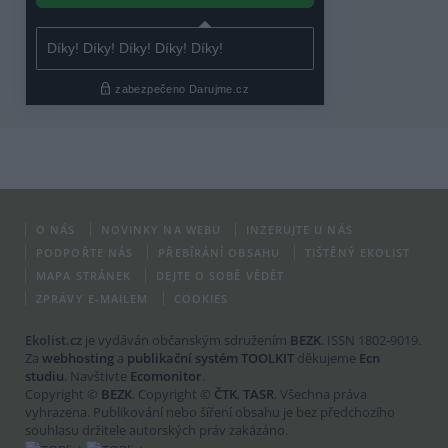
O NÁS
NOVINKY NA WEBU
INZERUJTE U NÁS
PODPOŘTE NÁS
PŘEBÍRÁNÍ OBSAHU
TIŠTĚNÝ EKOLIST
MAPA STRÁNEK
DEJTE O SOBĚ VĚDĚT
ZPRÁVY E-MAILEM
COOKIES
Ekolist.cz
je vydáván občanským sdružením
BEZK
. ISSN 1802-9019.
Za
webhosting
a
publikační systém TOOLKIT
děkujeme
Ecn
studiu
. Navštivte
Ecomonitor
.
Copyright ©
BEZK
. Copyright ©
ČTK
,
TASR
. Všechna práva
vyhrazena. Publikování nebo šíření obsahu je bez předchozího
souhlasu držitele autorských práv zakázáno.