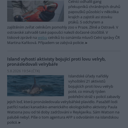
Celníci odhalili gang
překupníků chráněných druhů
papoušků působící v několika
krajích a zajistili asi stovku
ptáků. S odchytem a
zajištěním zvířat celníkům pomohly zoo v Praze, Zlíně a Ostravě. V
ostravské zahradě také papoušci nalezli dočasné útočiště. V
tiskové zprávě na
webu
celníků to oznámila mluvčí Celní správy ČR
Martina Kaňková. Případem se zabývá policie.
Island vyhostí aktivisty bojující proti lovu velryb,
pronásledovali velrybáře
5.8.2026 19:54 (
ČTK
)
Islandské úřady nařídily
vyhoštění 21 aktivistů
bojujících proti lovu velryb
poté, co minulý týden
pobřežní stráž s policií zabavily
jejich loď, která pronásledovala velrybářské plavidlo. Pasažéři lodi
patřící nadaci kanadsko-amerického ekologického aktivisty Paula
Watsona jsou od té doby zadržováni v Reykjavíku. Sám Watson na
palubě nebyl. Píše o tom agentura AFP s odvoláním na islandskou
policii.