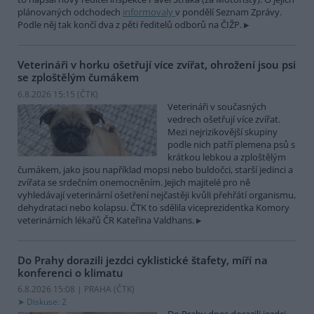
plánovaných odchodech
informovaly
v pondělí Seznam Zprávy.
Podle něj tak končí dva z pěti ředitelů odborů na ČIŽP.
Veterináři v horku ošetřují více zvířat, ohrožení jsou psi
se zploštělým čumákem
6.8.2026 15:15 (
ČTK
)
Veterináři v současných
vedrech ošetřují více zvířat.
Mezi nejrizikovější skupiny
podle nich patří plemena psů s
krátkou lebkou a zploštělým
čumákem, jako jsou například mopsi nebo buldočci, starší jedinci a
zvířata se srdečním onemocněním. Jejich majitelé pro ně
vyhledávají veterinární ošetření nejčastěji kvůli přehřátí organismu,
dehydrataci nebo kolapsu. ČTK to sdělila viceprezidentka Komory
veterinárních lékařů ČR Kateřina Valdhans.
Do Prahy dorazili jezdci cyklistické štafety, míří na
konferenci o klimatu
6.8.2026 15:08 | PRAHA (
ČTK
)
Diskuse: 2