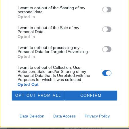
I want to opt-out of the Sharing of my
personal data.
Potok Bylanka v Pardubicích vyschl. Městský obvod
Opted In
chce, aby Povodí Labe vyčistilo koryto
5.8.2026 10:26 | PARDUBICE (
ČTK
)
I want to opt-out of the Sale of my
Diskuse: 1
Personal Data.
Potok Bylanka v Pardubicích v
Opted In
důsledku dlouhodobě nízkých
průtoků a suchého počasí
I want to opt-out of processing my
Personal Data for Targeted Advertising.
vyschl. Městský obvod VI chce
Opted In
využít období bez vody k
vyčištění koryta, a obrátil se proto se žádostí na správce toku,
I want to opt-out of Collection, Use,
Povodí Labe. Organizace ale požadavek odmítla s tím, že údržbu
Retention, Sale, and/or Sharing of my
dělala už v červnu a další zásah v tuto chvíli neplánuje, zjistila ČTK.
Personal Data that Is Unrelated with the
Purposes for which it was collected.
Opted Out
Červený chce peníze ušetřené za rekultivaci rozdělit
OPT OUT FROM ALL
CONFIRM
obcím podle původní dohody
5.8.2026 01:29 (
ČTK
)
Diskuse: 2
Data Deletion
Data Access
Privacy Policy
Ministr životního prostředí
Igor Červený (Motoristé) chce
peníze, které Severní