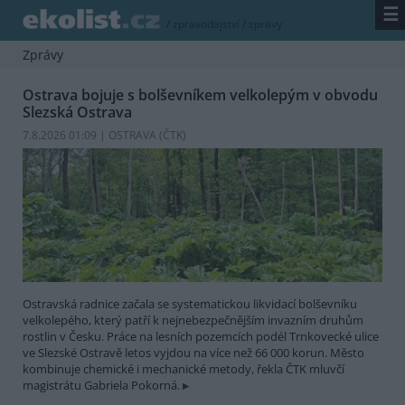
☰
/
zpravodajství
/
zprávy
Zprávy
Ostrava bojuje s bolševníkem velkolepým v obvodu
Slezská Ostrava
7.8.2026 01:09 | OSTRAVA (
ČTK
)
Ostravská radnice začala se systematickou likvidací bolševníku
velkolepého, který patří k nejnebezpečnějším invazním druhům
rostlin v Česku. Práce na lesních pozemcích podél Trnkovecké ulice
ve Slezské Ostravě letos vyjdou na více než 66 000 korun. Město
kombinuje chemické i mechanické metody, řekla ČTK mluvčí
magistrátu Gabriela Pokorná.