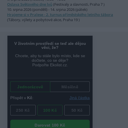
Oslava Světového dne lvů
(Festivaly a slavnosti, Praha 7 )
10. srpna 2026 (pondělí) - 14. srpna 2026 (pátek)
Hrajeme si v Pralese - 2. turnus příměstského letního tábora
(Tábory, výlety a pobytové akce, Praha 19 )