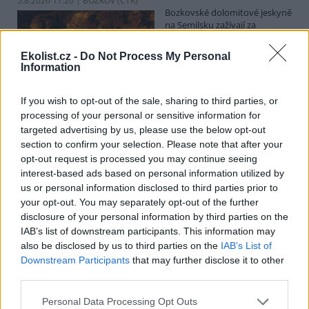
5.8.2026 11:20 | BOZKOV (
ČTK
)
Bozkovské dolomitové jeskyně
na Semilsku zažívají za
současných tropických teplot
nečekaný nápor. Jde sice o
Ekolist.cz -
Do Not Process My Personal
jedno z nejchladnějších míst v
Information
Libereckém kraji, které má stálou teplotu mezi 7,5 až devíti stupni
Celsia, přesto v minulosti podle vedoucího Bozkovských jeskyní
Dušana Milky k nim lidé přicházeli spíše v době, když bylo nevlídno.
If you wish to opt-out of the sale, sharing to third parties, or
processing of your personal or sensitive information for
targeted advertising by us, please use the below opt-out
section to confirm your selection. Please note that after your
V pěti zemích Amazonie zatkli stovky lidí kvůli
opt-out request is processed you may continue seeing
environmentální kriminalitě
interest-based ads based on personal information utilized by
5.8.2026 10:34 | BOGOTÁ (
ČTK
)
us or personal information disclosed to third parties prior to
Policisté v pěti zemích ležících
your opt-out. You may separately opt-out of the further
v Amazonii pozatýkali stovky
lidí a zabavili dřevo, minerály i
disclosure of your personal information by third parties on the
zvířata v hodnotě přes 280
IAB’s list of downstream participants. This information may
milionů dolarů (kolem 5,9
also be disclosed by us to third parties on the
IAB’s List of
miliard korun) při jednom z největších koordinovaných zásahů
Downstream Participants
that may further disclose it to other
proti environmentální kriminalitě v největším deštném pralese
third parties.
světa. Napsala to agentura AP, podle níž se do operace nazvané
Zelený štít 2026 zapojily Bolívie, Brazílie, Kolumbie, Ekvádor a Peru.
Personal Data Processing Opt Outs