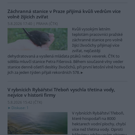
Záchranná stanice v Praze přijímá kvůli vedrům více
volně žijících zvířat
5.8.2026 17:40 | PRAHA (
ČTK
)
Kvůli vysokým letním
teplotám pracovníci pražské
záchranné stanice pro volně
žijící živočichy přijímají více
zvířat, nejčastěji
dehydratovaná a vysílená mláďata ptáků nebo veverek. ČTK to
sdělila mluvčí stanice Petra Fišerová. Během současné vlny veder
stanice denně ošetří desítky živočichů, při první letošní vlně horka
jich za jeden týden přijali rekordních 578.
V rybnících Rybářství Třeboň vyschla třetina vody,
nejvíce v historii firmy
5.8.2026 15:42 (
ČTK
)
Diskuse: 1
V rybnících Rybářství Třeboň,
které hospodaří na 8000
hektarech vodní plochy, chybí
více než třetina vody. Oproti
běžnému zdržovaném objemu