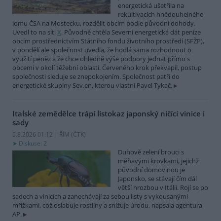
energetická ušetřila na
rekultivacích hnědouhelného
lomu ČSA na Mostecku, rozdělit obcím podle původní dohody.
Uvedl to na síti
X
. Původně chtěla Severní energetická dát peníze
obcím prostřednictvím Státního fondu životního prostředí (SFŽP),
v pondělí ale společnost uvedla, že hodlá sama rozhodnout o
využití peněz a že chce ohledně výše podpory jednat přímo s
obcemi v okolí těžební oblasti. Červeného krok překvapil, postup
společnosti sleduje se znepokojením. Společnost patří do
energetické skupiny Sev.en, kterou vlastní Pavel Tykač.
Italské zemědělce trápí listokaz japonský ničící vinice i
sady
5.8.2026 01:12 | ŘÍM (
ČTK
)
Diskuse: 2
Duhově zelení brouci s
měňavými krovkami, jejichž
původní domovinou je
Japonsko, se stávají čím dál
větší hrozbou v Itálii. Rojí se po
sadech a vinicích a zanechávají za sebou listy s vykousanými
mřížkami, což oslabuje rostliny a snižuje úrodu, napsala agentura
AP.