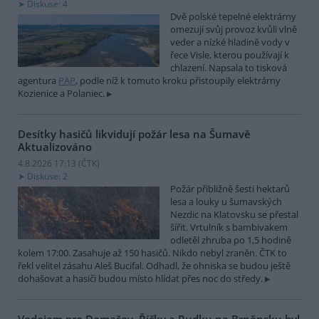
Diskuse: 4
Dvě polské tepelné elektrárny
omezují svůj provoz kvůli vlně
veder a nízké hladině vody v
řece Visle, kterou používají k
chlazení. Napsala to tisková
agentura
PAP
, podle níž k tomuto kroku přistoupily elektrárny
Kozienice a Polaniec.
Desítky hasičů likvidují požár lesa na Šumavě
Aktualizováno
4.8.2026 17:13 (
ČTK
)
Diskuse: 2
Požár přibližně šesti hektarů
lesa a louky u šumavských
Nezdic na Klatovsku se přestal
šířit. Vrtulník s bambivakem
odletěl zhruba po 1,5 hodině
kolem 17:00. Zasahuje až 150 hasičů. Nikdo nebyl zraněn. ČTK to
řekl velitel zásahu Aleš Bucifal. Odhadl, že ohniska se budou ještě
dohašovat a hasiči budou místo hlídat přes noc do středy.