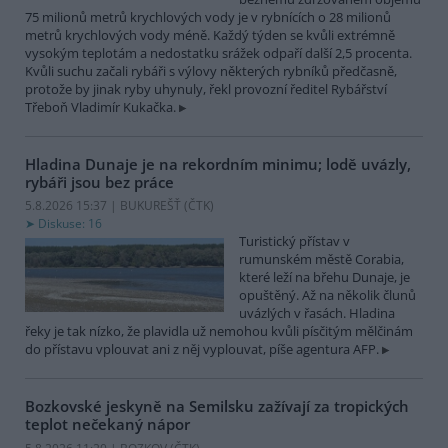
75 milionů metrů krychlových vody je v rybnících o 28 milionů
metrů krychlových vody méně. Každý týden se kvůli extrémně
vysokým teplotám a nedostatku srážek odpaří další 2,5 procenta.
Kvůli suchu začali rybáři s výlovy některých rybníků předčasně,
protože by jinak ryby uhynuly, řekl provozní ředitel Rybářství
Třeboň Vladimír Kukačka.
Hladina Dunaje je na rekordním minimu; lodě uvázly,
rybáři jsou bez práce
5.8.2026 15:37 | BUKUREŠŤ (
ČTK
)
Diskuse: 16
Turistický přístav v
rumunském městě Corabia,
které leží na břehu Dunaje, je
opuštěný. Až na několik člunů
uvázlých v řasách. Hladina
řeky je tak nízko, že plavidla už nemohou kvůli písčitým mělčinám
do přístavu vplouvat ani z něj vyplouvat, píše agentura AFP.
Bozkovské jeskyně na Semilsku zažívají za tropických
teplot nečekaný nápor