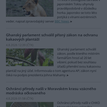
japonském Tokiu uhynuly
pravděpodobně v důsledku
horka. Japonsko se toto léto
potýká s vlnami extrémních
veder, napsal zpravodajský server
BBC News
.
Ghanský parlament schválil přísný zákon na ochranu
kakaových plantáží
4.8.2026 12:39 (
ČTK
)
Ghanský parlament schválil
zákon, podle kterého místním
farmářům hrozí až 20 let
vězení, pokud bez souhlasu
úřadů přemění svou kakaovou
plantáž na jiný účel. Informovala o tom agentura AP; zákon nyní
čeká na podpis prezidenta Johna Mahamy.
Ochránci přírody našli v Moravském krasu vzácného
modráska očkovaného
4.8.2026 01:58 (
ČTK
)
Ochránci přírody našli v CHKO