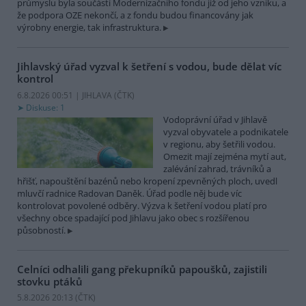
průmyslu byla součástí Modernizačního fondu již od jeho vzniku, a
že podpora OZE nekončí, a z fondu budou financovány jak
výrobny energie, tak infrastruktura.
Jihlavský úřad vyzval k šetření s vodou, bude dělat víc
kontrol
6.8.2026 00:51 | JIHLAVA (
ČTK
)
Diskuse: 1
Vodoprávní úřad v Jihlavě
vyzval obyvatele a podnikatele
v regionu, aby šetřili vodou.
Omezit mají zejména mytí aut,
zalévání zahrad, trávníků a
hřišť, napouštění bazénů nebo kropení zpevněných ploch, uvedl
mluvčí radnice Radovan Daněk. Úřad podle něj bude víc
kontrolovat povolené odběry. Výzva k šetření vodou platí pro
všechny obce spadající pod Jihlavu jako obec s rozšířenou
působností.
Celníci odhalili gang překupníků papoušků, zajistili
stovku ptáků
5.8.2026 20:13 (
ČTK
)