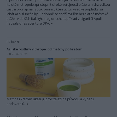
italské metropole zpřístupnit široké veřejnosti pláže, z nichž velkou
část si pronajímají soukromníci, kteří účtují vysoké poplatky za
lehátka a slunečníky. Podobně se snaží rozšířit bezplatné městské
pláže i v dalších italských regionech, například v Ligurii či Apulii,
napsala dnes agentura DPA.
PR článek
Asijské rostliny v Evropě: od matchy po kratom
3.8.2026 03:21
Matcha i kratom ukazují, proč záleží na původu a výběru
dodavatelů.