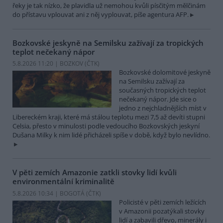
řeky je tak nízko, že plavidla už nemohou kvůli písčitým mělčinám
do přístavu vplouvat ani z něj vyplouvat, píše agentura AFP.
Bozkovské jeskyně na Semilsku zažívají za tropických
teplot nečekaný nápor
5.8.2026 11:20 | BOZKOV (
ČTK
)
Bozkovské dolomitové jeskyně
na Semilsku zažívají za
současných tropických teplot
nečekaný nápor. Jde sice o
jedno z nejchladnějších míst v
Libereckém kraji, které má stálou teplotu mezi 7,5 až devíti stupni
Celsia, přesto v minulosti podle vedoucího Bozkovských jeskyní
Dušana Milky k nim lidé přicházeli spíše v době, když bylo nevlídno.
V pěti zemích Amazonie zatkli stovky lidí kvůli
environmentální kriminalitě
5.8.2026 10:34 | BOGOTÁ (
ČTK
)
Policisté v pěti zemích ležících
v Amazonii pozatýkali stovky
lidí a zabavili dřevo, minerály i