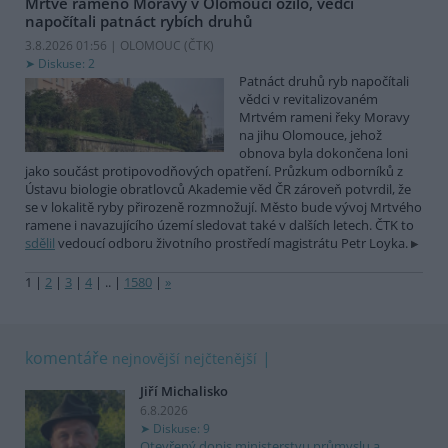
Mrtvé rameno Moravy v Olomouci ožilo, vědci
napočítali patnáct rybích druhů
3.8.2026 01:56 | OLOMOUC (
ČTK
)
Diskuse: 2
Patnáct druhů ryb napočítali
vědci v revitalizovaném
Mrtvém rameni řeky Moravy
na jihu Olomouce, jehož
obnova byla dokončena loni
jako součást protipovodňových opatření. Průzkum odborníků z
Ústavu biologie obratlovců Akademie věd ČR zároveň potvrdil, že
se v lokalitě ryby přirozeně rozmnožují. Město bude vývoj Mrtvého
ramene i navazujícího území sledovat také v dalších letech. ČTK to
sdělil
vedoucí odboru životního prostředí magistrátu Petr Loyka.
1
|
2
|
3
|
4
|
..
|
1580
|
»
komentáře
nejnovější
nejčtenější
Jiří Michalisko
6.8.2026
Diskuse: 9
Otevřený dopis ministerstvu průmyslu a