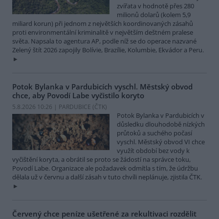
zvířata v hodnotě přes 280
milionů dolarů (kolem 5,9
miliard korun) při jednom z největších koordinovaných zásahů
proti environmentální kriminalitě v největším deštném pralese
světa. Napsala to agentura AP, podle níž se do operace nazvané
Zelený štít 2026 zapojily Bolívie, Brazílie, Kolumbie, Ekvádor a Peru.
Potok Bylanka v Pardubicích vyschl. Městský obvod
chce, aby Povodí Labe vyčistilo koryto
5.8.2026 10:26 | PARDUBICE (
ČTK
)
Potok Bylanka v Pardubicích v
důsledku dlouhodobě nízkých
průtoků a suchého počasí
vyschl. Městský obvod VI chce
využít období bez vody k
vyčištění koryta, a obrátil se proto se žádostí na správce toku,
Povodí Labe. Organizace ale požadavek odmítla s tím, že údržbu
dělala už v červnu a další zásah v tuto chvíli neplánuje, zjistila ČTK.
Červený chce peníze ušetřené za rekultivaci rozdělit