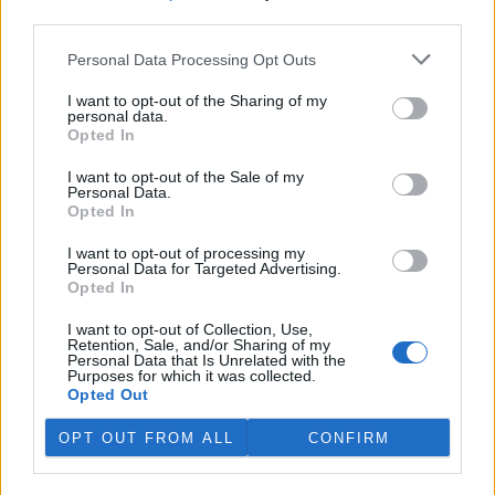
third parties.
V Japonsku, které bojuje s extrémními vedry, uhynuly
tři lvice, píše BBC News
Personal Data Processing Opt Outs
4.8.2026 12:42 (
ČTK
)
Diskuse: 2
I want to opt-out of the Sharing of my
personal data.
Tři lvice v zoologické zahradě v
Opted In
japonském Tokiu uhynuly
pravděpodobně v důsledku
I want to opt-out of the Sale of my
horka. Japonsko se toto léto
Personal Data.
potýká s vlnami extrémních
Opted In
veder, napsal zpravodajský server
BBC News
.
I want to opt-out of processing my
Personal Data for Targeted Advertising.
Ghanský parlament schválil přísný zákon na ochranu
Opted In
kakaových plantáží
4.8.2026 12:39 (
ČTK
)
I want to opt-out of Collection, Use,
Retention, Sale, and/or Sharing of my
Ghanský parlament schválil
Personal Data that Is Unrelated with the
zákon, podle kterého místním
Purposes for which it was collected.
farmářům hrozí až 20 let
Opted Out
vězení, pokud bez souhlasu
úřadů přemění svou kakaovou
OPT OUT FROM ALL
CONFIRM
plantáž na jiný účel. Informovala o tom agentura AP; zákon nyní
čeká na podpis prezidenta Johna Mahamy.