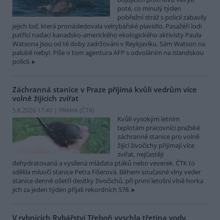
poté, co minulý týden
pobřežní stráž s policií zabavily
jejich loď, která pronásledovala velrybářské plavidlo. Pasažéři lodi
patřící nadaci kanadsko-amerického ekologického aktivisty Paula
Watsona jsou od té doby zadržováni v Reykjavíku. Sám Watson na
palubě nebyl. Píše o tom agentura AFP s odvoláním na islandskou
policii.
Záchranná stanice v Praze přijímá kvůli vedrům více
volně žijících zvířat
5.8.2026 17:40 | PRAHA (
ČTK
)
Kvůli vysokým letním
teplotám pracovníci pražské
záchranné stanice pro volně
žijící živočichy přijímají více
zvířat, nejčastěji
dehydratovaná a vysílená mláďata ptáků nebo veverek. ČTK to
sdělila mluvčí stanice Petra Fišerová. Během současné vlny veder
stanice denně ošetří desítky živočichů, při první letošní vlně horka
jich za jeden týden přijali rekordních 578.
V rybnících Rybářství Třeboň vyschla třetina vody,