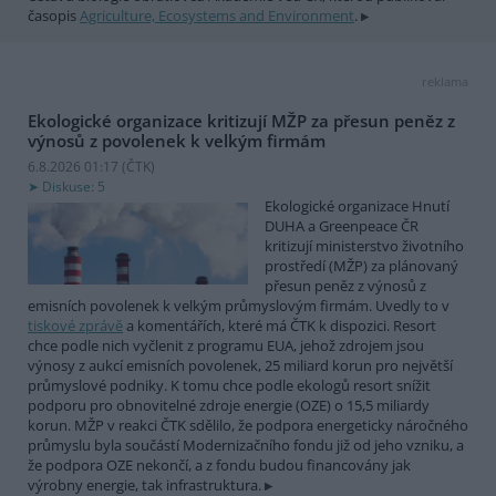
časopis
Agriculture, Ecosystems and Environment
.
reklama
Ekologické organizace kritizují MŽP za přesun peněz z
výnosů z povolenek k velkým firmám
6.8.2026 01:17 (
ČTK
)
Diskuse: 5
Ekologické organizace Hnutí
DUHA a Greenpeace ČR
kritizují ministerstvo životního
prostředí (MŽP) za plánovaný
přesun peněz z výnosů z
emisních povolenek k velkým průmyslovým firmám. Uvedly to v
tiskové zprávě
a komentářích, které má ČTK k dispozici. Resort
chce podle nich vyčlenit z programu EUA, jehož zdrojem jsou
výnosy z aukcí emisních povolenek, 25 miliard korun pro největší
průmyslové podniky. K tomu chce podle ekologů resort snížit
podporu pro obnovitelné zdroje energie (OZE) o 15,5 miliardy
korun. MŽP v reakci ČTK sdělilo, že podpora energeticky náročného
průmyslu byla součástí Modernizačního fondu již od jeho vzniku, a
že podpora OZE nekončí, a z fondu budou financovány jak
výrobny energie, tak infrastruktura.