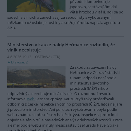
původní domovinou je
Japonsko, se stávají čím dál
větší hrozbou v Itálii. Rojí se po
sadech a vinicích a zanechávají za sebou listy s vykousanými
mřížkami, což oslabuje rostliny a snižuje úrodu, napsala agentura
AP.
Ministerstvo v kauze haldy Heřmanice rozhodlo, že
viník neexistuje
4.8.2026 19:12 | OSTRAVA (
ČTK
)
Diskuse: 2
Za škodu za zavezení haldy
Heřmanice v Ostravě statisíci
tunami odpadu není podle
ministerstva životního
prostředí (MŽP) nikdo
odpovědný a neexistuje oficiální viník. O rozhodnutí resortu
informoval
web
Seznam Zprávy. Kauzu čtyři roky prošetřovali
odborníci z České inspekce životního prostředí (ČIŽP), letos na jaře
ji převzalo ministerstvo. Ani po letech vyšetřování nebylo podle
webu známo, co přesně se v haldě skrývá, inspekce si proto loni
objednala sérii vrtů a následných analýz odebraných vzorků. Práce
ale měl podle webu minulý měsíc zastavit šéf úřadu Pavel Straka
pro jejich nadbytečnost.