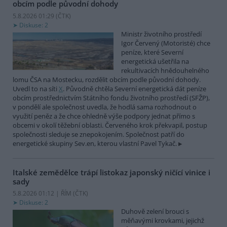
obcím podle původní dohody
5.8.2026 01:29 (
ČTK
)
Diskuse: 2
Ministr životního prostředí
Igor Červený (Motoristé) chce
peníze, které Severní
energetická ušetřila na
rekultivacích hnědouhelného
lomu ČSA na Mostecku, rozdělit obcím podle původní dohody.
Uvedl to na síti
X
. Původně chtěla Severní energetická dát peníze
obcím prostřednictvím Státního fondu životního prostředí (SFŽP),
v pondělí ale společnost uvedla, že hodlá sama rozhodnout o
využití peněz a že chce ohledně výše podpory jednat přímo s
obcemi v okolí těžební oblasti. Červeného krok překvapil, postup
společnosti sleduje se znepokojením. Společnost patří do
energetické skupiny Sev.en, kterou vlastní Pavel Tykač.
Italské zemědělce trápí listokaz japonský ničící vinice i
sady
5.8.2026 01:12 | ŘÍM (
ČTK
)
Diskuse: 2
Duhově zelení brouci s
měňavými krovkami, jejichž