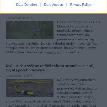
Data Deletion
Data Access
Privacy Policy
Ochránci přírody našli v Moravském krasu vzácného
modráska očkovaného
4.8.2026 01:58 (
ČTK
)
Ochránci přírody našli v CHKO
Moravský kras vzácného
modráska očkovaného. K
životu a rozmnožování
potřebuje porosty rostliny
krvavec toten na vlhčích loukách i vhodné druhy mravenců. Ti se
starají o jeho housenky, které si odnášejí do svých hnízd. Správa
CHKO o tom informovala na
webových
stránkách.
Kvůli suchu Vyškov rozšířil zálivku stromů a zeleně,
zvýšil i počet pracovníků
4.8.2026 00:15 (
ČTK
)
Kvůli přetrvávajícímu suchu
zvýšil Vyškov počet
pracovníků, kteří se starají o
zalévání stromů a zeleně.
Suchem nejvíc trpí břízy a
smrky. Kvůli nutnosti zavlažovat letos i tříleté dřeviny, vzrostla
spotřeba vody. Zatímco před několika lety by stačilo okolo šesti