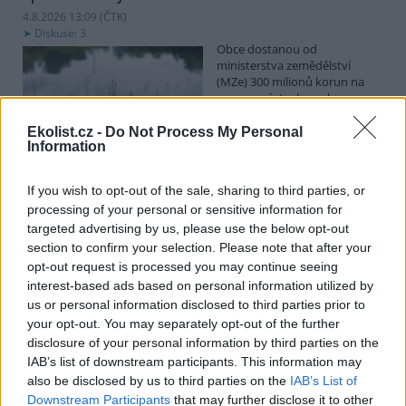
4.8.2026 13:09 (
ČTK
)
Diskuse: 3
Obce dostanou od
ministerstva zemědělství
(MZe) 300 milionů korun na
opravu, výstavbu nebo
odbahnění malých vodních
nádrží. Žádost o dotace mohou podávat od 7. září do 7. října.
Ekolist.cz -
Do Not Process My Personal
Information
Hospodářským zvířatům pomáhají při vedrech remízky
If you wish to opt-out of the sale, sharing to third parties, or
i kamenné stáje
processing of your personal or sensitive information for
4.8.2026 12:52 (
ČTK
)
targeted advertising by us, please use the below opt-out
Hospodářská zvířata na jihu
section to confirm your selection. Please note that after your
Čech se při tropických
opt-out request is processed you may continue seeing
teplotách ochlazují v
remízkách i kamenných stájích.
interest-based ads based on personal information utilized by
Někteří jihočeští farmáři
us or personal information disclosed to third parties prior to
vypouštějí krávy, ovce či koně na pastviny v noci a v největších
your opt-out. You may separately opt-out of the further
vedrech je nechávají uvnitř chladnějších budov. Kvůli suchu
disclosure of your personal information by third parties on the
neroste na loukách tráva a zemědělci musí dobytek přikrmovat
IAB’s list of downstream participants. This information may
zásobami sena na zimu. Vysychají zdroje vody a rostou náklady na
also be disclosed by us to third parties on the
IAB’s List of
její dopravu i na elektřinu na ochlazování zvířat, zjistila ČTK.
Downstream Participants
that may further disclose it to other