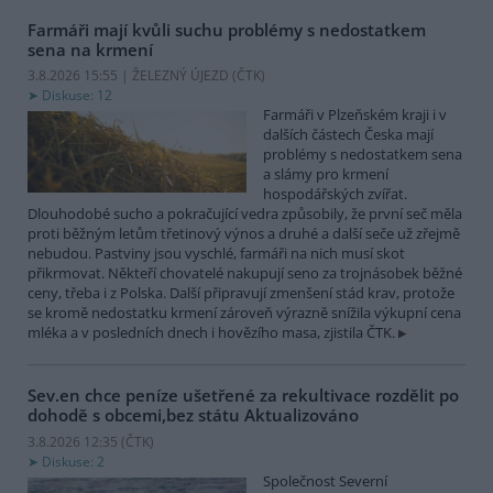
Farmáři mají kvůli suchu problémy s nedostatkem
sena na krmení
3.8.2026 15:55 | ŽELEZNÝ ÚJEZD (
ČTK
)
Diskuse: 12
Farmáři v Plzeňském kraji i v
dalších částech Česka mají
problémy s nedostatkem sena
a slámy pro krmení
hospodářských zvířat.
Dlouhodobé sucho a pokračující vedra způsobily, že první seč měla
proti běžným letům třetinový výnos a druhé a další seče už zřejmě
nebudou. Pastviny jsou vyschlé, farmáři na nich musí skot
přikrmovat. Někteří chovatelé nakupují seno za trojnásobek běžné
ceny, třeba i z Polska. Další připravují zmenšení stád krav, protože
se kromě nedostatku krmení zároveň výrazně snížila výkupní cena
mléka a v posledních dnech i hovězího masa, zjistila ČTK.
Sev.en chce peníze ušetřené za rekultivace rozdělit po
dohodě s obcemi,bez státu
Aktualizováno
3.8.2026 12:35 (
ČTK
)
Diskuse: 2
Společnost Severní