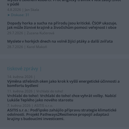
v půdě
4.8.2026 | Jan Skala
Diskuse: 31
Dopady horka a sucha na přírodu jsou kritické. ČSOP ukazuje,
jak může žíznivé krajině a živočichům pomoci veřejnost i obce
29.7.2026 | Zuzana Kučerová
Myslete v horkých dnech na volně žijící ptáky a další zvířata
28.7.2026 | Karel Makoň
tiskové zprávy
14. května 2026 |
Výměna střešních oken jako krok k vyšší energetické účinnosti a
komfortu bydlení
11. května 2026 |
Vrchlabí do toho!
Vrchlabí do toho!: Vrchlabí do toho! chce vyhrát volby. Nabízí
Lukáše Teplého jako nového starostu
7. května 2026 |
ASITIS s.r.o.
ASITIS s.r.o.: Podřipsko zahájilo přípravu strategie klimatické
odolnosti. Projekt Pathways2Resilience propojil adaptaci
krajiny s budoucími investicemi.