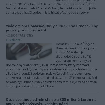
kolem 17:00. Zasahuje až 150 hasičů. Nikdo nebyl zraněn. ČTK to
řekl velitel zásahu Aleš Bucifal. Odhadl, že ohniska se budou ještě
dohašovat a hasiči budou místo hlídat přes noc do středy.
Vodojem pro Domašov, Říčky a Rudku na Brněnsku byl
prázdný, lidé musí šetřit
4.8.2026 17:12 (
ČTK
)
Diskuse: 9
Domašov, Rudka a Říčky na
Brněnsku mají potíže s pitnou
vodou. Důvodem je
dlouhodobé sucho i příliš
vysoká spotřeba vody. Ač
Dobrovolný svazek obcí (DSO) Domašovsko, který vodovod
provozuje, před týdnem vyzval k šetření vodou, spotřeba stoupla,
a lidé tak v pondělí vodojem zcela vyčerpali. Na problém dnes
upozornila Česká televize. Předseda DSO Tomáš Pitrocha ČTK řekl,
že voda nyní z kohoutků ve třech obcích teče, ale je třeba opravdu
omezit její nadměrnou spotřebu.
Obce dostanou od ministerstva 300 milionů korun na
opravu nebo výstavbu vodních nádrží