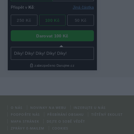
O NÁS
NOVINKY NA WEBU
INZERUJTE U NÁS
PODPOŘTE NÁS
PŘEBÍRÁNÍ OBSAHU
TIŠTĚNÝ EKOLIST
MAPA STRÁNEK
DEJTE O SOBĚ VĚDĚT
ZPRÁVY E-MAILEM
COOKIES