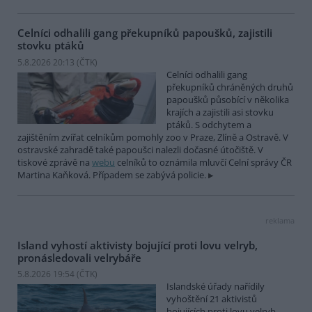
Celníci odhalili gang překupníků papoušků, zajistili
stovku ptáků
5.8.2026 20:13 (
ČTK
)
Celníci odhalili gang
překupníků chráněných druhů
papoušků působící v několika
krajích a zajistili asi stovku
ptáků. S odchytem a
zajištěním zvířat celníkům pomohly zoo v Praze, Zlíně a Ostravě. V
ostravské zahradě také papoušci nalezli dočasné útočiště. V
tiskové zprávě na
webu
celníků to oznámila mluvčí Celní správy ČR
Martina Kaňková. Případem se zabývá policie.
reklama
Island vyhostí aktivisty bojující proti lovu velryb,
pronásledovali velrybáře
5.8.2026 19:54 (
ČTK
)
Islandské úřady nařídily
vyhoštění 21 aktivistů
bojujících proti lovu velryb