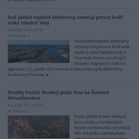
Dvě polské tepelné elektrárny omezují provoz kvůli
nízké hladině Visly
4.8.2026 18:35 (
ČTK
)
Diskuse: 4
Dvě polské tepelné elektrárny
omezují svůj provoz kvůli vlně
veder a nízké hladině vody v
řece Visle, kterou používají k
chlazení. Napsala to tisková
agentura
PAP
, podle níž k tomuto kroku přistoupily elektrárny
Kozienice a Polaniec.
Desítky hasičů likvidují požár lesa na Šumavě
Aktualizováno
4.8.2026 17:13 (
ČTK
)
Diskuse: 2
Požár přibližně šesti hektarů
lesa a louky u šumavských
Nezdic na Klatovsku se přestal
šířit. Vrtulník s bambivakem
odletěl zhruba po 1,5 hodině