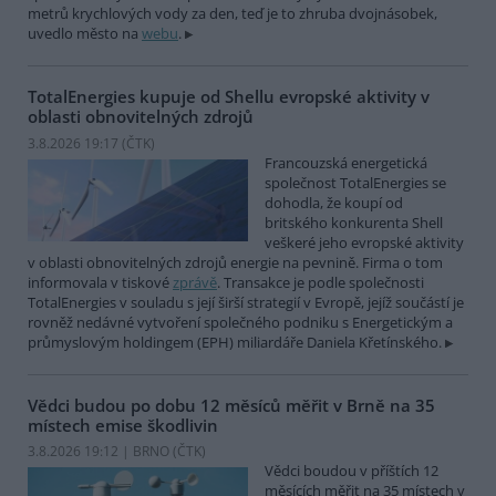
metrů krychlových vody za den, teď je to zhruba dvojnásobek,
uvedlo město na
webu
.
TotalEnergies kupuje od Shellu evropské aktivity v
oblasti obnovitelných zdrojů
3.8.2026 19:17 (
ČTK
)
Francouzská energetická
společnost TotalEnergies se
dohodla, že koupí od
britského konkurenta Shell
veškeré jeho evropské aktivity
v oblasti obnovitelných zdrojů energie na pevnině. Firma o tom
informovala v tiskové
zprávě
. Transakce je podle společnosti
TotalEnergies v souladu s její širší strategií v Evropě, jejíž součástí je
rovněž nedávné vytvoření společného podniku s Energetickým a
průmyslovým holdingem (EPH) miliardáře Daniela Křetínského.
Vědci budou po dobu 12 měsíců měřit v Brně na 35
místech emise škodlivin
3.8.2026 19:12 | BRNO (
ČTK
)
Vědci boudou v příštích 12
měsících měřit na 35 místech v