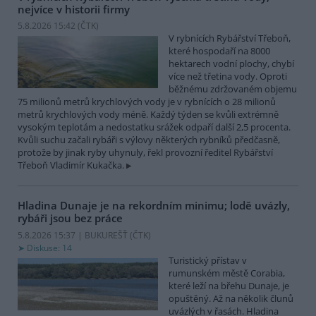
nejvíce v historii firmy
5.8.2026 15:42 (
ČTK
)
V rybnících Rybářství Třeboň,
které hospodaří na 8000
hektarech vodní plochy, chybí
více než třetina vody. Oproti
běžnému zdržovaném objemu
75 milionů metrů krychlových vody je v rybnících o 28 milionů
metrů krychlových vody méně. Každý týden se kvůli extrémně
vysokým teplotám a nedostatku srážek odpaří další 2,5 procenta.
Kvůli suchu začali rybáři s výlovy některých rybníků předčasně,
protože by jinak ryby uhynuly, řekl provozní ředitel Rybářství
Třeboň Vladimír Kukačka.
Hladina Dunaje je na rekordním minimu; lodě uvázly,
rybáři jsou bez práce
5.8.2026 15:37 | BUKUREŠŤ (
ČTK
)
Diskuse: 14
Turistický přístav v
rumunském městě Corabia,
které leží na břehu Dunaje, je
opuštěný. Až na několik člunů
uvázlých v řasách. Hladina