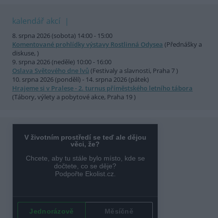
kalendář akcí
8. srpna 2026 (sobota) 14:00 - 15:00
Komentované prohlídky výstavy Rostlinná Odysea
(Přednášky a
diskuse, )
9. srpna 2026 (neděle) 10:00 - 16:00
Oslava Světového dne lvů
(Festivaly a slavnosti, Praha 7 )
10. srpna 2026 (pondělí) - 14. srpna 2026 (pátek)
Hrajeme si v Pralese - 2. turnus příměstského letního tábora
(Tábory, výlety a pobytové akce, Praha 19 )