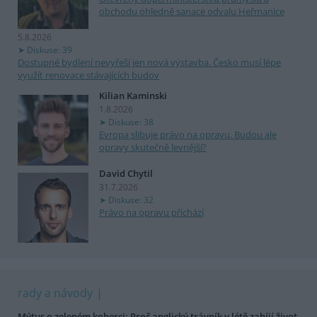
obchodu ohledně sanace odvalu Heřmanice
5.8.2026
Diskuse: 39
Dostupné bydlení nevyřeší jen nová výstavba. Česko musí lépe
využít renovace stávajících budov
Kilian Kaminski
1.8.2026
Diskuse: 38
Evropa slibuje právo na opravu. Budou ale
opravy skutečně levnější?
David Chytil
31.7.2026
Diskuse: 32
Právo na opravu přichází
rady a návody
Mýtus o zeleném koberci: Proč anglický trávník v létě zabíjí život