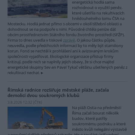
energetická hodlá sama
rozhodnout o využití peněz,
které ušetřila na rekultivacích
hnědouhelného lomu ČSA na
Mostecku. Hodlá jednat přímo s obcemi v okolí těžební oblasti a
dohodnout se na podpoře s nimi. Původně chtěla peníze dát
obcím prostřednictvím Státního fondu životního prostředí (SFŽP).
Firma to dnes uvedla v tiskové
zprávě
. O jakou částku půjde,
neuvedla, podle předchozích informací by to měly být stamiliony
korun. Fond se nechtěl k prohlášení ani k avizovaným krokům
společnosti vyjadřovat. Ekologické organizace přístup firmy
kritizují, podle nich se naplnily jejich obavy, že si chce majitel
energetické skupiny Sev.en Pavel Tykač většinu ušetřených peněz z
rekultivací nechat.
Římská radnice rozšiřuje městské pláže, začala
demolicí dvou soukromých klubů
3.8.2026 12:32 (
ČTK
)
Na pláži Ostia na předměstí
Říma začali bourat několik
budov, které patřily
soukromému podniku a které
město kvůli nelegální výstavbě
a porušení dalších předpisů zabavilo. Jde o součást úsilí vedení