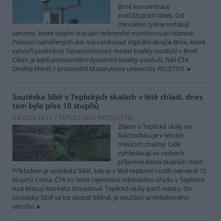
Brně koncentrace
znečišťujících látek. Od
minulého týdne instalují
senzory, které doplní stávající referenční monitorovací stanice.
Pomocí naměřených dat má vzniknout digitální dvojče Brna, které
vytvoří podrobný časoprostorový model kvality ovzduší v Brně.
Cílem je lepší porozumění dynamice kvality ovzduší, řekl ČTK
Ondřej Mikeš z pracoviště Masarykovy univerzity RECETOX.
Soutěska Sibiř v Teplických skalách v létě chladí, dnes
tam bylo přes 10 stupňů
3.8.2026 16:12 | TEPLICE NAD METUJÍ (
ČTK
)
Zájem o Teplické skály na
Náchodsku je v letních
měsících značný. Lidé
vyhledávají ve vedrech
příjemné klima skalních měst.
Příkladem je soutěska Sibiř, kde je v létě teplotní rozdíl nejméně 15
stupňů Celsia. ČTK to řekla tajemnice městského úřadu v Teplicích
nad Metují Markéta Strnadová. Teplické skály patří městu. Do
soutěsky Sibiř se lze dostat běžně, je součástí prohlídkového
okruhu.