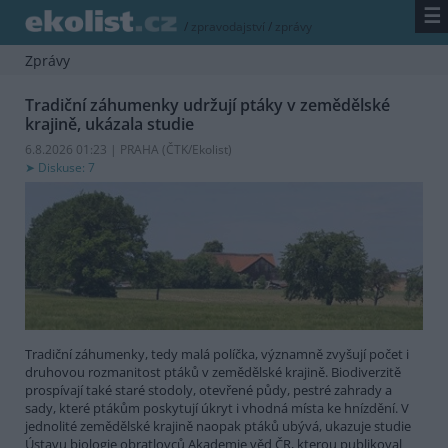
☰
/
zpravodajství
/
zprávy
Zprávy
Tradiční záhumenky udržují ptáky v zemědělské
krajině, ukázala studie
6.8.2026 01:23 | PRAHA (
ČTK/Ekolist
)
Diskuse: 7
Tradiční záhumenky, tedy malá políčka, významně zvyšují počet i
druhovou rozmanitost ptáků v zemědělské krajině. Biodiverzitě
prospívají také staré stodoly, otevřené půdy, pestré zahrady a
sady, které ptákům poskytují úkryt i vhodná místa ke hnízdění. V
jednolité zemědělské krajině naopak ptáků ubývá, ukazuje studie
Ústavu biologie obratlovců Akademie věd ČR, kterou publikoval