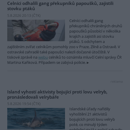
Celníci odhalili gang překupníků papoušků, zajistili
stovku ptáků
5.8.2026 20:13 (
ČTK
)
Celníci odhalili gang
překupníků chráněných druhů
papoušků působící v několika
krajích a zajistili asi stovku
ptáků. S odchytem a
zajištěním zvířat celníkům pomohly zoo v Praze, Zlíně a Ostravě. V
ostravské zahradě také papoušci nalezli dočasné útočiště. V
tiskové zprávě na
webu
celníků to oznámila mluvčí Celní správy ČR
Martina Kaňková. Případem se zabývá policie.
reklama
Island vyhostí aktivisty bojující proti lovu velryb,
pronásledovali velrybáře
5.8.2026 19:54 (
ČTK
)
Islandské úřady nařídily
vyhoštění 21 aktivistů
bojujících proti lovu velryb
poté, co minulý týden
pobřežní stráž s policií zabavily