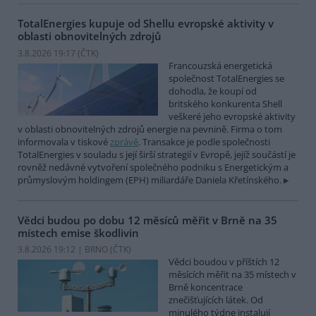
TotalEnergies kupuje od Shellu evropské aktivity v
oblasti obnovitelných zdrojů
3.8.2026 19:17 (
ČTK
)
Francouzská energetická
společnost TotalEnergies se
dohodla, že koupí od
britského konkurenta Shell
veškeré jeho evropské aktivity
v oblasti obnovitelných zdrojů energie na pevnině. Firma o tom
informovala v tiskové
zprávě
. Transakce je podle společnosti
TotalEnergies v souladu s její širší strategií v Evropě, jejíž součástí je
rovněž nedávné vytvoření společného podniku s Energetickým a
průmyslovým holdingem (EPH) miliardáře Daniela Křetínského.
Vědci budou po dobu 12 měsíců měřit v Brně na 35
místech emise škodlivin
3.8.2026 19:12 | BRNO (
ČTK
)
Vědci boudou v příštích 12
měsících měřit na 35 místech v
Brně koncentrace
znečišťujících látek. Od
minulého týdne instalují