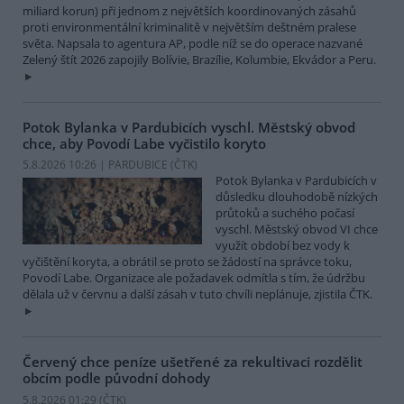
miliard korun) při jednom z největších koordinovaných zásahů
proti environmentální kriminalitě v největším deštném pralese
světa. Napsala to agentura AP, podle níž se do operace nazvané
Zelený štít 2026 zapojily Bolívie, Brazílie, Kolumbie, Ekvádor a Peru.
Potok Bylanka v Pardubicích vyschl. Městský obvod
chce, aby Povodí Labe vyčistilo koryto
5.8.2026 10:26 | PARDUBICE (
ČTK
)
Potok Bylanka v Pardubicích v
důsledku dlouhodobě nízkých
průtoků a suchého počasí
vyschl. Městský obvod VI chce
využít období bez vody k
vyčištění koryta, a obrátil se proto se žádostí na správce toku,
Povodí Labe. Organizace ale požadavek odmítla s tím, že údržbu
dělala už v červnu a další zásah v tuto chvíli neplánuje, zjistila ČTK.
Červený chce peníze ušetřené za rekultivaci rozdělit
obcím podle původní dohody
5.8.2026 01:29 (
ČTK
)