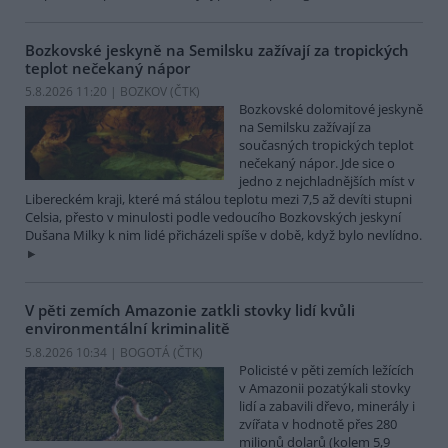
Bozkovské jeskyně na Semilsku zažívají za tropických
teplot nečekaný nápor
5.8.2026 11:20 | BOZKOV (
ČTK
)
Bozkovské dolomitové jeskyně
na Semilsku zažívají za
současných tropických teplot
nečekaný nápor. Jde sice o
jedno z nejchladnějších míst v
Libereckém kraji, které má stálou teplotu mezi 7,5 až devíti stupni
Celsia, přesto v minulosti podle vedoucího Bozkovských jeskyní
Dušana Milky k nim lidé přicházeli spíše v době, když bylo nevlídno.
V pěti zemích Amazonie zatkli stovky lidí kvůli
environmentální kriminalitě
5.8.2026 10:34 | BOGOTÁ (
ČTK
)
Policisté v pěti zemích ležících
v Amazonii pozatýkali stovky
lidí a zabavili dřevo, minerály i
zvířata v hodnotě přes 280
milionů dolarů (kolem 5,9