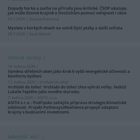
Dopady horka a sucha na přírodu jsou kritické. ČSOP ukazuje,
jak může žíznivé krajině a živočichům pomoci veřejnost i obce
29.7.2026 | Zuzana Kučerová
Myslete v horkých dnech na volně žijící ptáky a další zvířata
28.7.2026 | Karel Makoň
tiskové zprávy
14. května 2026 |
Výměna střešních oken jako krok k vyšší energetické účinnosti a
komfortu bydlení
11. května 2026 |
Vrchlabí do toho!
Vrchlabí do toho!: Vrchlabí do toho! chce vyhrát volby. Nabízí
Lukáše Teplého jako nového starostu
7. května 2026 |
ASITIS s.r.o.
ASITIS s.r.o.: Podřipsko zahájilo přípravu strategie klimatické
odolnosti. Projekt Pathways2Resilience propojil adaptaci
krajiny s budoucími investicemi.
kalendář akcí