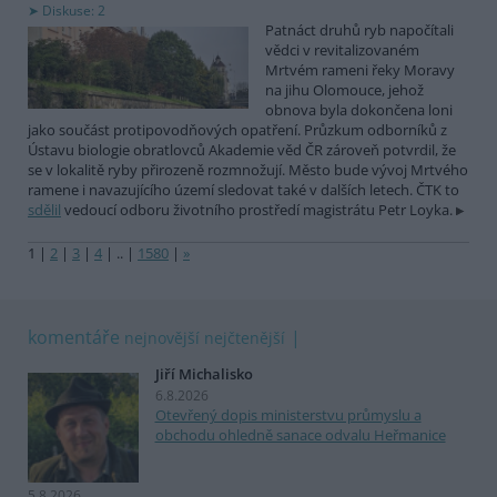
Diskuse: 2
Patnáct druhů ryb napočítali
vědci v revitalizovaném
Mrtvém rameni řeky Moravy
na jihu Olomouce, jehož
obnova byla dokončena loni
jako součást protipovodňových opatření. Průzkum odborníků z
Ústavu biologie obratlovců Akademie věd ČR zároveň potvrdil, že
se v lokalitě ryby přirozeně rozmnožují. Město bude vývoj Mrtvého
ramene i navazujícího území sledovat také v dalších letech. ČTK to
sdělil
vedoucí odboru životního prostředí magistrátu Petr Loyka.
1
|
2
|
3
|
4
|
..
|
1580
|
»
komentáře
nejnovější
nejčtenější
Jiří Michalisko
6.8.2026
Otevřený dopis ministerstvu průmyslu a
obchodu ohledně sanace odvalu Heřmanice
5.8.2026