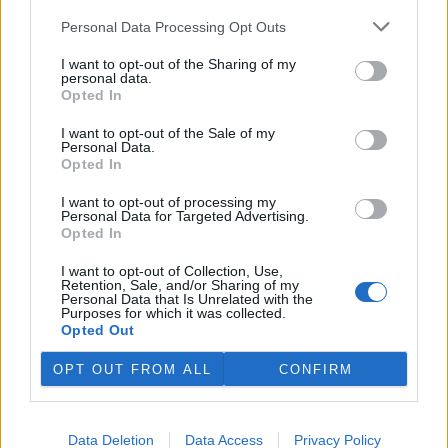
4.8.2026 12:42 (
ČTK
)
Personal Data Processing Opt Outs
Diskuse: 2
Tři lvice v zoologické zahradě v
I want to opt-out of the Sharing of my
japonském Tokiu uhynuly
personal data.
pravděpodobně v důsledku
Opted In
horka. Japonsko se toto léto
potýká s vlnami extrémních
I want to opt-out of the Sale of my
veder, napsal zpravodajský server
BBC News
.
Personal Data.
Opted In
Ghanský parlament schválil přísný zákon na ochranu
I want to opt-out of processing my
Personal Data for Targeted Advertising.
kakaových plantáží
Opted In
4.8.2026 12:39 (
ČTK
)
Ghanský parlament schválil
I want to opt-out of Collection, Use,
zákon, podle kterého místním
Retention, Sale, and/or Sharing of my
farmářům hrozí až 20 let
Personal Data that Is Unrelated with the
Purposes for which it was collected.
vězení, pokud bez souhlasu
Opted Out
úřadů přemění svou kakaovou
plantáž na jiný účel. Informovala o tom agentura AP; zákon nyní
čeká na podpis prezidenta Johna Mahamy.
OPT OUT FROM ALL
CONFIRM
Ochránci přírody našli v Moravském krasu vzácného
Data Deletion
Data Access
Privacy Policy
modráska očkovaného