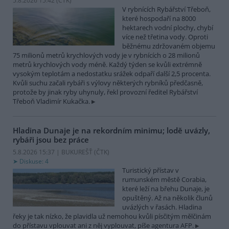
5.8.2026 15:42 (
ČTK
)
V rybnících Rybářství Třeboň,
které hospodaří na 8000
hektarech vodní plochy, chybí
více než třetina vody. Oproti
běžnému zdržovaném objemu
75 milionů metrů krychlových vody je v rybnících o 28 milionů
metrů krychlových vody méně. Každý týden se kvůli extrémně
vysokým teplotám a nedostatku srážek odpaří další 2,5 procenta.
Kvůli suchu začali rybáři s výlovy některých rybníků předčasně,
protože by jinak ryby uhynuly, řekl provozní ředitel Rybářství
Třeboň Vladimír Kukačka.
Hladina Dunaje je na rekordním minimu; lodě uvázly,
rybáři jsou bez práce
5.8.2026 15:37 | BUKUREŠŤ (
ČTK
)
Diskuse: 4
Turistický přístav v
rumunském městě Corabia,
které leží na břehu Dunaje, je
opuštěný. Až na několik člunů
uvázlých v řasách. Hladina
řeky je tak nízko, že plavidla už nemohou kvůli písčitým mělčinám
do přístavu vplouvat ani z něj vyplouvat, píše agentura AFP.