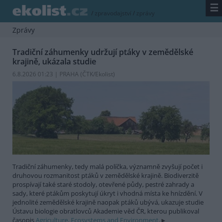
☰
/
zpravodajství
/
zprávy
Zprávy
Tradiční záhumenky udržují ptáky v zemědělské
krajině, ukázala studie
6.8.2026 01:23 | PRAHA (
ČTK/Ekolist
)
Tradiční záhumenky, tedy malá políčka, významně zvyšují počet i
druhovou rozmanitost ptáků v zemědělské krajině. Biodiverzitě
prospívají také staré stodoly, otevřené půdy, pestré zahrady a
sady, které ptákům poskytují úkryt i vhodná místa ke hnízdění. V
jednolité zemědělské krajině naopak ptáků ubývá, ukazuje studie
Ústavu biologie obratlovců Akademie věd ČR, kterou publikoval
časopis
Agriculture, Ecosystems and Environment
.