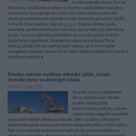
hnědouhelného lomu ČSA na
Mostecku. Hodlá jednat přímo s obcemi v okolí těžební oblasti a
dohodnout se na podpoře s nimi. Původně chtěla peníze dát
obcím prostřednictvím Státního fondu životního prostředí (SFŽP).
Firma to dnes uvedla v tiskové
zprávě
. O jakou částku půjde,
neuvedla, podle předchozích informací by to měly být stamiliony
korun. Fond se nechtěl k prohlášení ani k avizovaným krokům
společnosti vyjadřovat. Ekologické organizace přístup firmy
kritizují, podle nich se naplnily jejich obavy, že si chce majitel
energetické skupiny Sev.en Pavel Tykač většinu ušetřených peněz z
rekultivací nechat.
Římská radnice rozšiřuje městské pláže, začala
demolicí dvou soukromých klubů
3.8.2026 12:32 (
ČTK
)
Na pláži Ostia na předměstí
Říma začali bourat několik
budov, které patřily
soukromému podniku a které
město kvůli nelegální výstavbě
a porušení dalších předpisů zabavilo. Jde o součást úsilí vedení
italské metropole zpřístupnit široké veřejnosti pláže, z nichž velkou
část si pronajímají soukromníci, kteří účtují vysoké poplatky za
lehátka a slunečníky. Podobně se snaží rozšířit bezplatné městské