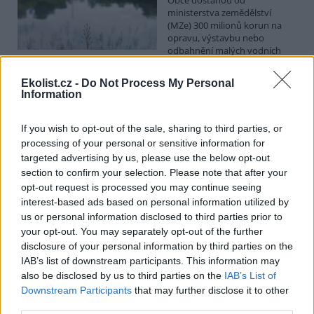
ministerstva zemědělství
(MZe) 300 milionů korun na
opravu, výstavbu nebo
odbahnění malých vodních
nádrží. Žádost o dotace mohou podávat od 7. září do 7. října.
Ekolist.cz -
Do Not Process My Personal
Information
Hospodářským zvířatům pomáhají při vedrech remízky
i kamenné stáje
If you wish to opt-out of the sale, sharing to third parties, or
4.8.2026 12:52 (
ČTK
)
processing of your personal or sensitive information for
Hospodářská zvířata na jihu
Čech se při tropických
targeted advertising by us, please use the below opt-out
teplotách ochlazují v
section to confirm your selection. Please note that after your
remízkách i kamenných stájích.
opt-out request is processed you may continue seeing
Někteří jihočeští farmáři
interest-based ads based on personal information utilized by
vypouštějí krávy, ovce či koně na pastviny v noci a v největších
us or personal information disclosed to third parties prior to
vedrech je nechávají uvnitř chladnějších budov. Kvůli suchu
your opt-out. You may separately opt-out of the further
neroste na loukách tráva a zemědělci musí dobytek přikrmovat
zásobami sena na zimu. Vysychají zdroje vody a rostou náklady na
disclosure of your personal information by third parties on the
její dopravu i na elektřinu na ochlazování zvířat, zjistila ČTK.
IAB’s list of downstream participants. This information may
also be disclosed by us to third parties on the
IAB’s List of
Downstream Participants
that may further disclose it to other
V Japonsku, které bojuje s extrémními vedry, uhynuly
third parties.
tři lvice, píše BBC News