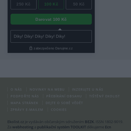
O NÁS
NOVINKY NA WEBU
INZERUJTE U NÁS
PODPOŘTE NÁS
PŘEBÍRÁNÍ OBSAHU
TIŠTĚNÝ EKOLIST
MAPA STRÁNEK
DEJTE O SOBĚ VĚDĚT
ZPRÁVY E-MAILEM
COOKIES
Ekolist.cz
je vydáván občanským sdružením
BEZK
. ISSN 1802-9019.
Za
webhosting
a
publikační systém TOOLKIT
děkujeme
Ecn