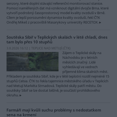
senzory, které doplní stávající referenční monitorovací stanice.
Pomocí naměřených dat má vzniknout digitální dvojče Brna, které
vytvoří podrobný časoprostorový model kvality ovzduší v Brně.
Cílem je lepší porozumění dynamice kvality ovzduší, řekl ČTK
Ondřej Mikeš z pracoviště Masarykovy univerzity RECETOX.
Soutěska Sibiř v Teplických skalách v létě chladí, dnes
tam bylo přes 10 stupňů
3.8.2026 16:12 | TEPLICE NAD METUJÍ (
ČTK
)
Zájem o Teplické skály na
Náchodsku je v letních
měsících značný. Lidé
vyhledávají ve vedrech
příjemné klima skalních měst.
Příkladem je soutěska Sibiř, kde je v létě teplotní rozdíl nejméně 15
stupňů Celsia. ČTK to řekla tajemnice městského úřadu v Teplicích
nad Metují Markéta Strnadová. Teplické skály patří městu. Do
soutěsky Sibiř se lze dostat běžně, je součástí prohlídkového
okruhu.
Farmáři mají kvůli suchu problémy s nedostatkem
sena na krmení