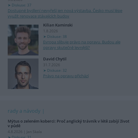
Diskuse: 37
Dostupné bydlení nevyřeší jen nová výstavba. Česko musí lépe
využít renovace stávajících budov
Kilian Kaminski
1.8.2026
Diskuse: 38
Evropa slibuje právo na opravu. Budou ale
opravy skutečně levnější?
David Chytil
31.7.2026
Diskuse: 32
Právo na opravu přichází
rady a návody
Mýtus o zeleném koberci: Proč anglický trávník v létě zabíjí život
v půdě
4.8.2026 | Jan Skala
Diskuse: 31