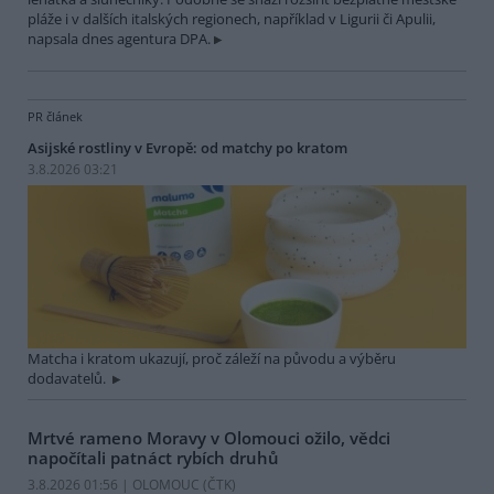
pláže i v dalších italských regionech, například v Ligurii či Apulii,
napsala dnes agentura DPA.
PR článek
Asijské rostliny v Evropě: od matchy po kratom
3.8.2026 03:21
Matcha i kratom ukazují, proč záleží na původu a výběru
dodavatelů.
Mrtvé rameno Moravy v Olomouci ožilo, vědci
napočítali patnáct rybích druhů
3.8.2026 01:56 | OLOMOUC (
ČTK
)