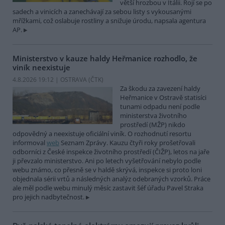
větší hrozbou v Itálii. Rojí se po
sadech a vinicích a zanechávají za sebou listy s vykousanými
mřížkami, což oslabuje rostliny a snižuje úrodu, napsala agentura
AP.
Ministerstvo v kauze haldy Heřmanice rozhodlo, že
viník neexistuje
4.8.2026 19:12 | OSTRAVA (
ČTK
)
Za škodu za zavezení haldy
Heřmanice v Ostravě statisíci
tunami odpadu není podle
ministerstva životního
prostředí (MŽP) nikdo
odpovědný a neexistuje oficiální viník. O rozhodnutí resortu
informoval
web
Seznam Zprávy. Kauzu čtyři roky prošetřovali
odborníci z České inspekce životního prostředí (ČIŽP), letos na jaře
ji převzalo ministerstvo. Ani po letech vyšetřování nebylo podle
webu známo, co přesně se v haldě skrývá, inspekce si proto loni
objednala sérii vrtů a následných analýz odebraných vzorků. Práce
ale měl podle webu minulý měsíc zastavit šéf úřadu Pavel Straka
pro jejich nadbytečnost.