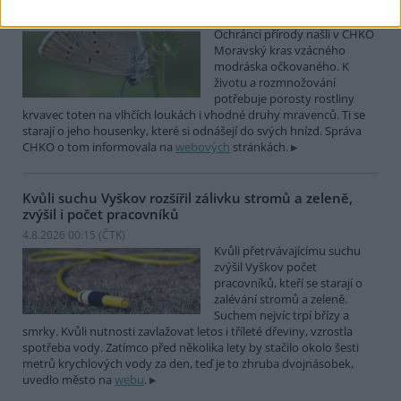
4.8.2026 01:58 (
ČTK
)
Ochránci přírody našli v CHKO
Moravský kras vzácného
modráska očkovaného. K
životu a rozmnožování
potřebuje porosty rostliny
krvavec toten na vlhčích loukách i vhodné druhy mravenců. Ti se
starají o jeho housenky, které si odnášejí do svých hnízd. Správa
CHKO o tom informovala na
webových
stránkách.
Kvůli suchu Vyškov rozšířil zálivku stromů a zeleně,
zvýšil i počet pracovníků
4.8.2026 00:15 (
ČTK
)
Kvůli přetrvávajícímu suchu
zvýšil Vyškov počet
pracovníků, kteří se starají o
zalévání stromů a zeleně.
Suchem nejvíc trpí břízy a
smrky. Kvůli nutnosti zavlažovat letos i tříleté dřeviny, vzrostla
spotřeba vody. Zatímco před několika lety by stačilo okolo šesti
metrů krychlových vody za den, teď je to zhruba dvojnásobek,
uvedlo město na
webu
.