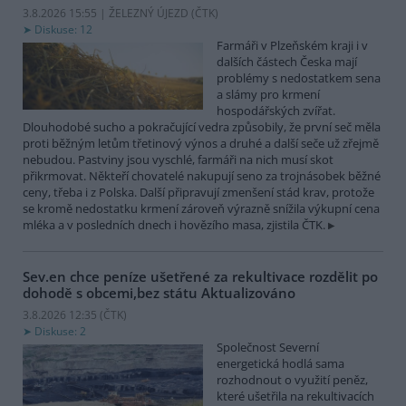
3.8.2026 15:55 | ŽELEZNÝ ÚJEZD (
ČTK
)
Diskuse: 12
Farmáři v Plzeňském kraji i v
dalších částech Česka mají
problémy s nedostatkem sena
a slámy pro krmení
hospodářských zvířat.
Dlouhodobé sucho a pokračující vedra způsobily, že první seč měla
proti běžným letům třetinový výnos a druhé a další seče už zřejmě
nebudou. Pastviny jsou vyschlé, farmáři na nich musí skot
přikrmovat. Někteří chovatelé nakupují seno za trojnásobek běžné
ceny, třeba i z Polska. Další připravují zmenšení stád krav, protože
se kromě nedostatku krmení zároveň výrazně snížila výkupní cena
mléka a v posledních dnech i hovězího masa, zjistila ČTK.
Sev.en chce peníze ušetřené za rekultivace rozdělit po
dohodě s obcemi,bez státu
Aktualizováno
3.8.2026 12:35 (
ČTK
)
Diskuse: 2
Společnost Severní
energetická hodlá sama
rozhodnout o využití peněz,
které ušetřila na rekultivacích