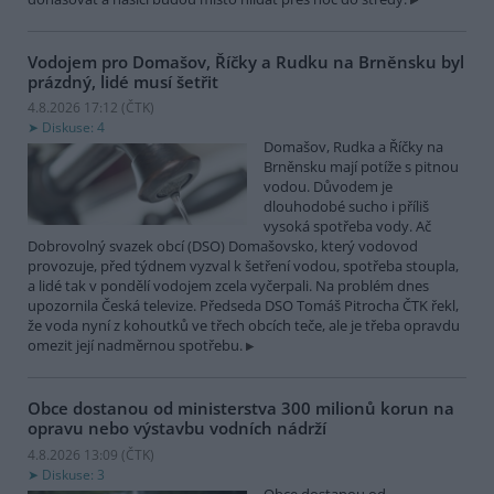
Vodojem pro Domašov, Říčky a Rudku na Brněnsku byl
prázdný, lidé musí šetřit
4.8.2026 17:12 (
ČTK
)
Diskuse: 4
Domašov, Rudka a Říčky na
Brněnsku mají potíže s pitnou
vodou. Důvodem je
dlouhodobé sucho i příliš
vysoká spotřeba vody. Ač
Dobrovolný svazek obcí (DSO) Domašovsko, který vodovod
provozuje, před týdnem vyzval k šetření vodou, spotřeba stoupla,
a lidé tak v pondělí vodojem zcela vyčerpali. Na problém dnes
upozornila Česká televize. Předseda DSO Tomáš Pitrocha ČTK řekl,
že voda nyní z kohoutků ve třech obcích teče, ale je třeba opravdu
omezit její nadměrnou spotřebu.
Obce dostanou od ministerstva 300 milionů korun na
opravu nebo výstavbu vodních nádrží
4.8.2026 13:09 (
ČTK
)
Diskuse: 3
Obce dostanou od