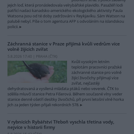
jejich loď, která pronásledovala velrybářské plavidlo. Pasažéři lodi
patřící nadaci kanadsko-amerického ekologického aktivisty Paula
Watsona jsou od té doby zadržováni v Reykjavíku. Sám Watson na
palubě nebyl. Píše o tom agentura AFP s odvoláním na islandskou
policii.
Záchranná stanice v Praze přijímá kvůli vedrům více
volně žijících zvířat
5.8.2026 17:40 | PRAHA (
ČTK
)
Kvůli vysokým letním
teplotám pracovníci pražské
záchranné stanice pro volně
žijící živočichy přijímají více
zvířat, nejčastěji
dehydratovaná a vysílená mláďata ptáků nebo veverek. ČTK to
sdělila mluvčí stanice Petra Fišerová. Během současné vlny veder
stanice denně ošetří desítky živočichů, při první letošní vlně horka
jich za jeden týden přijali rekordních 578.
V rybnících Rybářství Třeboň vyschla třetina vody,
nejvíce v historii firmy