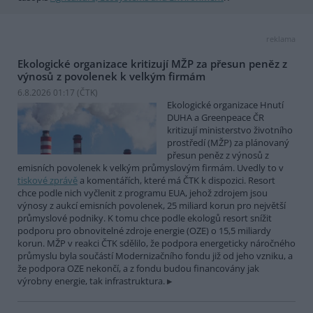
reklama
Ekologické organizace kritizují MŽP za přesun peněz z
výnosů z povolenek k velkým firmám
6.8.2026 01:17 (
ČTK
)
Ekologické organizace Hnutí
DUHA a Greenpeace ČR
kritizují ministerstvo životního
prostředí (MŽP) za plánovaný
přesun peněz z výnosů z
emisních povolenek k velkým průmyslovým firmám. Uvedly to v
tiskové zprávě
a komentářích, které má ČTK k dispozici. Resort
chce podle nich vyčlenit z programu EUA, jehož zdrojem jsou
výnosy z aukcí emisních povolenek, 25 miliard korun pro největší
průmyslové podniky. K tomu chce podle ekologů resort snížit
podporu pro obnovitelné zdroje energie (OZE) o 15,5 miliardy
korun. MŽP v reakci ČTK sdělilo, že podpora energeticky náročného
průmyslu byla součástí Modernizačního fondu již od jeho vzniku, a
že podpora OZE nekončí, a z fondu budou financovány jak
výrobny energie, tak infrastruktura.