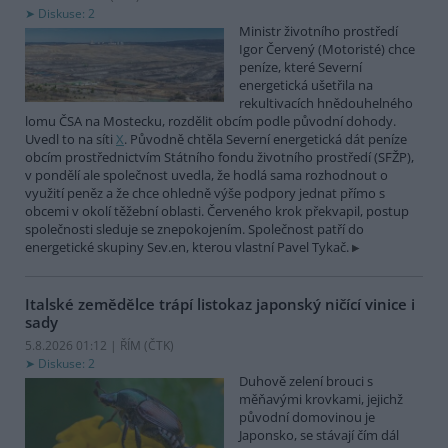
Diskuse: 2
Ministr životního prostředí
Igor Červený (Motoristé) chce
peníze, které Severní
energetická ušetřila na
rekultivacích hnědouhelného
lomu ČSA na Mostecku, rozdělit obcím podle původní dohody.
Uvedl to na síti
X
. Původně chtěla Severní energetická dát peníze
obcím prostřednictvím Státního fondu životního prostředí (SFŽP),
v pondělí ale společnost uvedla, že hodlá sama rozhodnout o
využití peněz a že chce ohledně výše podpory jednat přímo s
obcemi v okolí těžební oblasti. Červeného krok překvapil, postup
společnosti sleduje se znepokojením. Společnost patří do
energetické skupiny Sev.en, kterou vlastní Pavel Tykač.
Italské zemědělce trápí listokaz japonský ničící vinice i
sady
5.8.2026 01:12 | ŘÍM (
ČTK
)
Diskuse: 2
Duhově zelení brouci s
měňavými krovkami, jejichž
původní domovinou je
Japonsko, se stávají čím dál