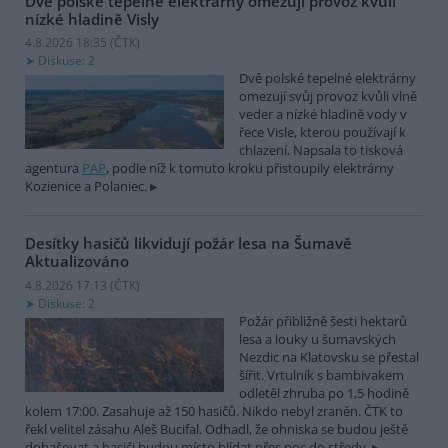
Dvě polské tepelné elektrárny omezují provoz kvůli
nízké hladině Visly
4.8.2026 18:35 (
ČTK
)
Diskuse: 2
Dvě polské tepelné elektrárny
omezují svůj provoz kvůli vlně
veder a nízké hladině vody v
řece Visle, kterou používají k
chlazení. Napsala to tisková
agentura
PAP
, podle níž k tomuto kroku přistoupily elektrárny
Kozienice a Polaniec.
Desítky hasičů likvidují požár lesa na Šumavě
Aktualizováno
4.8.2026 17:13 (
ČTK
)
Diskuse: 2
Požár přibližně šesti hektarů
lesa a louky u šumavských
Nezdic na Klatovsku se přestal
šířit. Vrtulník s bambivakem
odletěl zhruba po 1,5 hodině
kolem 17:00. Zasahuje až 150 hasičů. Nikdo nebyl zraněn. ČTK to
řekl velitel zásahu Aleš Bucifal. Odhadl, že ohniska se budou ještě
dohašovat a hasiči budou místo hlídat přes noc do středy.