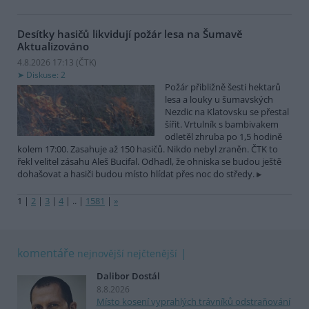
Desítky hasičů likvidují požár lesa na Šumavě
Aktualizováno
4.8.2026 17:13 (
ČTK
)
Diskuse: 2
Požár přibližně šesti hektarů
lesa a louky u šumavských
Nezdic na Klatovsku se přestal
šířit. Vrtulník s bambivakem
odletěl zhruba po 1,5 hodině
kolem 17:00. Zasahuje až 150 hasičů. Nikdo nebyl zraněn. ČTK to
řekl velitel zásahu Aleš Bucifal. Odhadl, že ohniska se budou ještě
dohašovat a hasiči budou místo hlídat přes noc do středy.
1
|
2
|
3
|
4
|
..
|
1581
|
»
komentáře
nejnovější
nejčtenější
Dalibor Dostál
8.8.2026
Místo kosení vyprahlých trávníků odstraňování