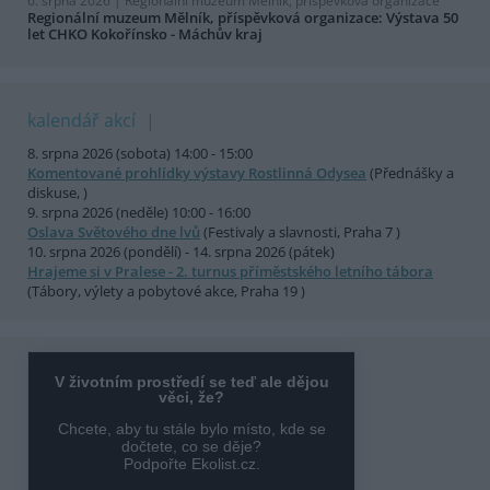
6. srpna 2026 |
Regionální muzeum Mělník, příspěvková organizace
Regionální muzeum Mělník, příspěvková organizace: Výstava 50
let CHKO Kokořínsko - Máchův kraj
kalendář akcí
8. srpna 2026 (sobota) 14:00 - 15:00
Komentované prohlídky výstavy Rostlinná Odysea
(Přednášky a
diskuse, )
9. srpna 2026 (neděle) 10:00 - 16:00
Oslava Světového dne lvů
(Festivaly a slavnosti, Praha 7 )
10. srpna 2026 (pondělí) - 14. srpna 2026 (pátek)
Hrajeme si v Pralese - 2. turnus příměstského letního tábora
(Tábory, výlety a pobytové akce, Praha 19 )