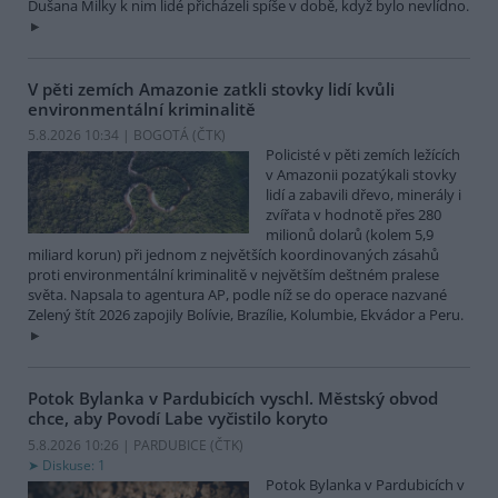
Dušana Milky k nim lidé přicházeli spíše v době, když bylo nevlídno.
V pěti zemích Amazonie zatkli stovky lidí kvůli
environmentální kriminalitě
5.8.2026 10:34 | BOGOTÁ (
ČTK
)
Policisté v pěti zemích ležících
v Amazonii pozatýkali stovky
lidí a zabavili dřevo, minerály i
zvířata v hodnotě přes 280
milionů dolarů (kolem 5,9
miliard korun) při jednom z největších koordinovaných zásahů
proti environmentální kriminalitě v největším deštném pralese
světa. Napsala to agentura AP, podle níž se do operace nazvané
Zelený štít 2026 zapojily Bolívie, Brazílie, Kolumbie, Ekvádor a Peru.
Potok Bylanka v Pardubicích vyschl. Městský obvod
chce, aby Povodí Labe vyčistilo koryto
5.8.2026 10:26 | PARDUBICE (
ČTK
)
Diskuse: 1
Potok Bylanka v Pardubicích v