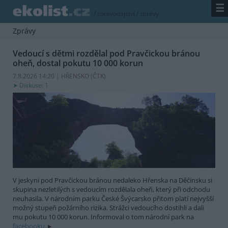
☰
/
zpravodajství
/
zprávy
Zprávy
Vedoucí s dětmi rozdělal pod Pravčickou bránou
oheň, dostal pokutu 10 000 korun
7.8.2026 14:20 | HŘENSKO (
ČTK
)
Diskuse: 1
V jeskyni pod Pravčickou bránou nedaleko Hřenska na Děčínsku si
skupina nezletilých s vedoucím rozdělala oheň, který při odchodu
neuhasila. V národním parku České Švýcarsko přitom platí nejvyšší
možný stupeň požárního rizika. Strážci vedoucího dostihli a dali
mu pokutu 10 000 korun. Informoval o tom národní park na
facebooku.