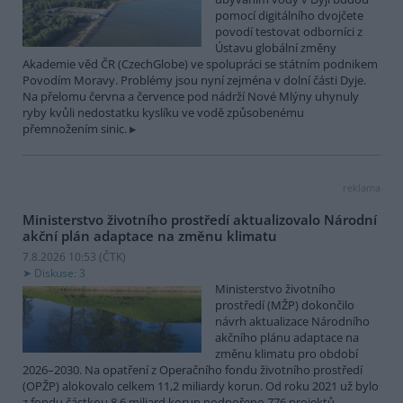
pomocí digitálního dvojčete
povodí testovat odborníci z
Ústavu globální změny
Akademie věd ČR (CzechGlobe) ve spolupráci se státním podnikem
Povodím Moravy. Problémy jsou nyní zejména v dolní části Dyje.
Na přelomu června a července pod nádrží Nové Mlýny uhynuly
ryby kvůli nedostatku kyslíku ve vodě způsobenému
přemnožením sinic.
reklama
Ministerstvo životního prostředí aktualizovalo Národní
akční plán adaptace na změnu klimatu
7.8.2026 10:53 (
ČTK
)
Diskuse: 3
Ministerstvo životního
prostředí (MŽP) dokončilo
návrh aktualizace Národního
akčního plánu adaptace na
změnu klimatu pro období
2026–2030. Na opatření z Operačního fondu životního prostředí
(OPŽP) alokovalo celkem 11,2 miliardy korun. Od roku 2021 už bylo
z fondu částkou 8,6 miliard korun podpořeno 776 projektů