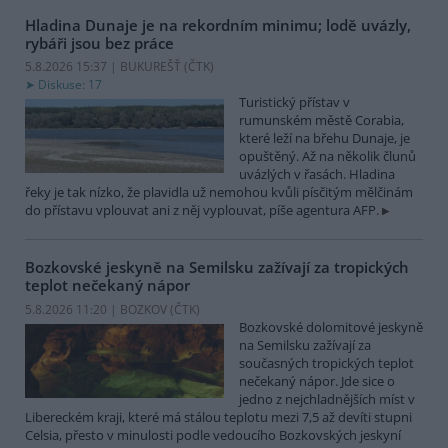
Hladina Dunaje je na rekordním minimu; lodě uvázly,
rybáři jsou bez práce
5.8.2026 15:37 | BUKUREŠŤ (
ČTK
)
Diskuse: 17
Turistický přístav v
rumunském městě Corabia,
které leží na břehu Dunaje, je
opuštěný. Až na několik člunů
uvázlých v řasách. Hladina
řeky je tak nízko, že plavidla už nemohou kvůli písčitým mělčinám
do přístavu vplouvat ani z něj vyplouvat, píše agentura AFP.
Bozkovské jeskyně na Semilsku zažívají za tropických
teplot nečekaný nápor
5.8.2026 11:20 | BOZKOV (
ČTK
)
Bozkovské dolomitové jeskyně
na Semilsku zažívají za
současných tropických teplot
nečekaný nápor. Jde sice o
jedno z nejchladnějších míst v
Libereckém kraji, které má stálou teplotu mezi 7,5 až devíti stupni
Celsia, přesto v minulosti podle vedoucího Bozkovských jeskyní