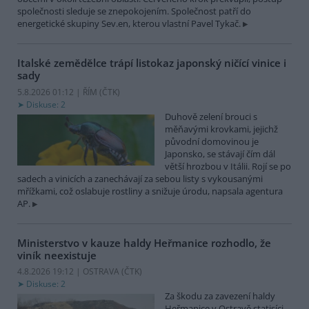
společnosti sleduje se znepokojením. Společnost patří do
energetické skupiny Sev.en, kterou vlastní Pavel Tykač.
Italské zemědělce trápí listokaz japonský ničící vinice i
sady
5.8.2026 01:12 | ŘÍM (
ČTK
)
Diskuse: 2
Duhově zelení brouci s
měňavými krovkami, jejichž
původní domovinou je
Japonsko, se stávají čím dál
větší hrozbou v Itálii. Rojí se po
sadech a vinicích a zanechávají za sebou listy s vykousanými
mřížkami, což oslabuje rostliny a snižuje úrodu, napsala agentura
AP.
Ministerstvo v kauze haldy Heřmanice rozhodlo, že
viník neexistuje
4.8.2026 19:12 | OSTRAVA (
ČTK
)
Diskuse: 2
Za škodu za zavezení haldy
Heřmanice v Ostravě statisíci