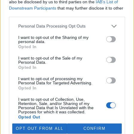
also be disclosed by us to third parties on the
IAB’s List of
Martina Kaňková. Případem se zabývá policie.
Downstream Participants
that may further disclose it to other
third parties.
Island vyhostí aktivisty bojující proti lovu velryb,
pronásledovali velrybáře
Personal Data Processing Opt Outs
5.8.2026 19:54 (
ČTK
)
I want to opt-out of the Sharing of my
Islandské úřady nařídily
personal data.
vyhoštění 21 aktivistů
Opted In
bojujících proti lovu velryb
poté, co minulý týden
I want to opt-out of the Sale of my
pobřežní stráž s policií zabavily
Personal Data.
jejich loď, která pronásledovala velrybářské plavidlo. Pasažéři lodi
Opted In
patřící nadaci kanadsko-amerického ekologického aktivisty Paula
Watsona jsou od té doby zadržováni v Reykjavíku. Sám Watson na
I want to opt-out of processing my
palubě nebyl. Píše o tom agentura AFP s odvoláním na islandskou
Personal Data for Targeted Advertising.
policii.
Opted In
I want to opt-out of Collection, Use,
Záchranná stanice v Praze přijímá kvůli vedrům více
Retention, Sale, and/or Sharing of my
Personal Data that Is Unrelated with the
volně žijících zvířat
Purposes for which it was collected.
5.8.2026 17:40 | PRAHA (
ČTK
)
Opted Out
Kvůli vysokým letním
teplotám pracovníci pražské
OPT OUT FROM ALL
CONFIRM
záchranné stanice pro volně