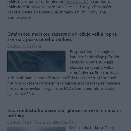
cyklistů je dopravit na konferenci
deset návrhů
na podporu
cyklistické dopravy. V Praze stráví necelé tři dny. Včera večer
osobně přivítala náměstkyně primátora hl. m. Prahy Jana
Komrsková.
Ománskou mořskou rezervaci ohrožuje velká ropná
skvrna z poškozeného tankeru
6.8.2026 15:03 (
ČTK
)
Bezprostřední ekologická
katastrofa ohrožuje přírodní
rezervaci v Ománu, v jejíž
blízkosti se rozšířila velká
ropná skvrna. Ropa unikla z
lodi, u níž panuje podezření, že patří do takzvané ruské stínové
flotily. S odkazem na sdělení ekologické organizace Greenpeace a
nizozemské nevládní organizace PAX o tom dnes informovala
agentura AFP.
Kvůli nedostatku deště mají jihočeské řeky minimální
průtoky
6.8.2026 14:24 | ČESKÉ BUDĚJOVICE (
ČTK
)
Kvůli nedostatku srážek je