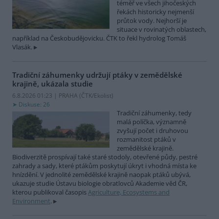
téměř ve všech jihočeských
řekách historicky nejmenší
průtok vody. Nejhorší je
situace v rovinatých oblastech,
například na Českobudějovicku. ČTK to řekl hydrolog Tomáš
Vlasák.
Tradiční záhumenky udržují ptáky v zemědělské
krajině, ukázala studie
6.8.2026 01:23 | PRAHA (
ČTK/Ekolist
)
Diskuse: 26
Tradiční záhumenky, tedy
malá políčka, významně
zvyšují počet i druhovou
rozmanitost ptáků v
zemědělské krajině.
Biodiverzitě prospívají také staré stodoly, otevřené půdy, pestré
zahrady a sady, které ptákům poskytují úkryt i vhodná místa ke
hnízdění. V jednolité zemědělské krajině naopak ptáků ubývá,
ukazuje studie Ústavu biologie obratlovců Akademie věd ČR,
kterou publikoval časopis
Agriculture, Ecosystems and
Environment
.