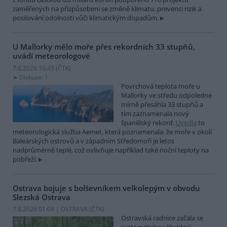
zaměřených na přizpůsobení se změně klimatu, prevenci rizik a
posilování odolnosti vůči klimatickým dopadům.
U Mallorky mělo moře přes rekordních 33 stupňů,
uvádí meteorologové
7.8.2026 10:45 (
ČTK
)
Diskuse: 1
Povrchová teplota moře u
Mallorky ve středu odpoledne
mírně přesáhla 33 stupňů a
tím zaznamenala nový
španělský rekord.
Uvedla
to
meteorologická služba Aemet, která poznamenala, že moře v okolí
Baleárských ostrovů a v západním Středomoří je letos
nadprůměrně teplé, což ovlivňuje například také noční teploty na
pobřeží.
Ostrava bojuje s bolševníkem velkolepým v obvodu
Slezská Ostrava
7.8.2026 01:09 | OSTRAVA (
ČTK
)
Ostravská radnice začala se