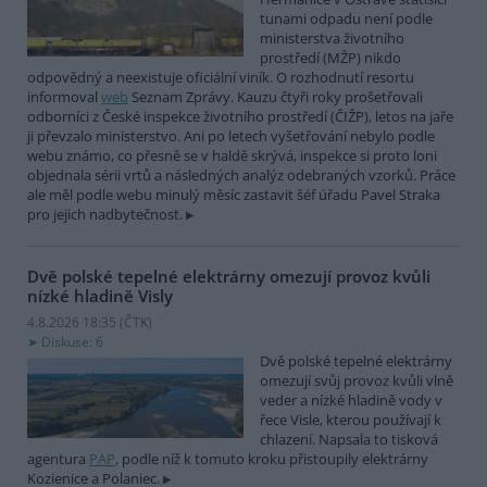
tunami odpadu není podle
ministerstva životního
prostředí (MŽP) nikdo
odpovědný a neexistuje oficiální viník. O rozhodnutí resortu
informoval
web
Seznam Zprávy. Kauzu čtyři roky prošetřovali
odborníci z České inspekce životního prostředí (ČIŽP), letos na jaře
ji převzalo ministerstvo. Ani po letech vyšetřování nebylo podle
webu známo, co přesně se v haldě skrývá, inspekce si proto loni
objednala sérii vrtů a následných analýz odebraných vzorků. Práce
ale měl podle webu minulý měsíc zastavit šéf úřadu Pavel Straka
pro jejich nadbytečnost.
Dvě polské tepelné elektrárny omezují provoz kvůli
nízké hladině Visly
4.8.2026 18:35 (
ČTK
)
Diskuse: 6
Dvě polské tepelné elektrárny
omezují svůj provoz kvůli vlně
veder a nízké hladině vody v
řece Visle, kterou používají k
chlazení. Napsala to tisková
agentura
PAP
, podle níž k tomuto kroku přistoupily elektrárny
Kozienice a Polaniec.