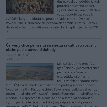
důsledku dlouhodobě nízkých
průtoků a suchého počasí
vyschl. Městský obvod VI chce
využít období bez vody k
vyčištění koryta, a obrátil se proto se žádostí na správce toku,
Povodí Labe. Organizace ale požadavek odmítla s tím, že údržbu
dělala už v červnu a další zásah v tuto chvíli neplánuje, zjistila ČTK.
Červený chce peníze ušetřené za rekultivaci rozdělit
obcím podle původní dohody
5.8.2026 01:29 (
ČTK
)
Diskuse: 2
Ministr životního prostředí
Igor Červený (Motoristé) chce
peníze, které Severní
energetická ušetřila na
rekultivacích hnědouhelného
lomu ČSA na Mostecku, rozdělit obcím podle původní dohody.
Uvedl to na síti
X
. Původně chtěla Severní energetická dát peníze
obcím prostřednictvím Státního fondu životního prostředí (SFŽP),
v pondělí ale společnost uvedla, že hodlá sama rozhodnout o
využití peněz a že chce ohledně výše podpory jednat přímo s
obcemi v okolí těžební oblasti. Červeného krok překvapil, postup