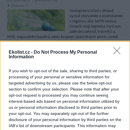
6.8.2026 00:51 | JIHLAVA (
ČTK
)
Diskuse: 1
Vodoprávní úřad v Jihlavě
vyzval obyvatele a podnikatele
v regionu, aby šetřili vodou.
Omezit mají zejména mytí aut,
zalévání zahrad, trávníků a
hřišť, napouštění bazénů nebo kropení zpevněných ploch, uvedl
mluvčí radnice Radovan Daněk. Úřad podle něj bude víc
kontrolovat povolené odběry. Výzva k šetření vodou platí pro
Ekolist.cz -
Do Not Process My Personal
všechny obce spadající pod Jihlavu jako obec s rozšířenou
Information
působností.
If you wish to opt-out of the sale, sharing to third parties, or
Celníci odhalili gang překupníků papoušků, zajistili
processing of your personal or sensitive information for
stovku ptáků
targeted advertising by us, please use the below opt-out
5.8.2026 20:13 (
ČTK
)
section to confirm your selection. Please note that after your
Celníci odhalili gang
opt-out request is processed you may continue seeing
překupníků chráněných druhů
interest-based ads based on personal information utilized by
papoušků působící v několika
krajích a zajistili asi stovku
us or personal information disclosed to third parties prior to
ptáků. S odchytem a
your opt-out. You may separately opt-out of the further
zajištěním zvířat celníkům pomohly zoo v Praze, Zlíně a Ostravě. V
disclosure of your personal information by third parties on the
ostravské zahradě také papoušci nalezli dočasné útočiště. V
IAB’s list of downstream participants. This information may
tiskové zprávě na
webu
celníků to oznámila mluvčí Celní správy ČR