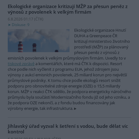
Ekologické organizace kritizují MŽP za přesun peněz z
výnosů z povolenek k velkým firmám
6.8.2026 01:17 (
ČTK
)
Diskuse: 9
Ekologické organizace Hnutí
DUHA a Greenpeace ČR
kritizují ministerstvo životního
prostředí (MŽP) za plánovaný
přesun peněz z výnosů z
emisních povolenek k velkým průmyslovým firmám. Uvedly to v
tiskové zprávě
a komentářích, které má ČTK k dispozici. Resort
chce podle nich vyčlenit z programu EUA, jehož zdrojem jsou
výnosy z aukcí emisních povolenek, 25 miliard korun pro největší
průmyslové podniky. K tomu chce podle ekologů resort snížit
podporu pro obnovitelné zdroje energie (OZE) o 15,5 miliardy
korun. MŽP v reakci ČTK sdělilo, že podpora energeticky náročného
průmyslu byla součástí Modernizačního fondu již od jeho vzniku, a
že podpora OZE nekončí, a z fondu budou financovány jak
výrobny energie, tak infrastruktura.
Jihlavský úřad vyzval k šetření s vodou, bude dělat víc
kontrol