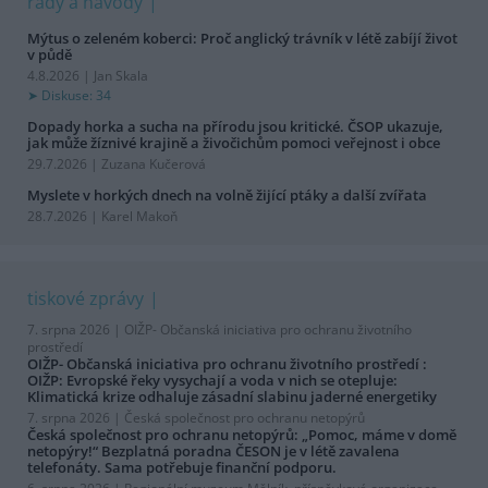
rady a návody
Mýtus o zeleném koberci: Proč anglický trávník v létě zabíjí život
v půdě
4.8.2026 | Jan Skala
Diskuse: 34
Dopady horka a sucha na přírodu jsou kritické. ČSOP ukazuje,
jak může žíznivé krajině a živočichům pomoci veřejnost i obce
29.7.2026 | Zuzana Kučerová
Myslete v horkých dnech na volně žijící ptáky a další zvířata
28.7.2026 | Karel Makoň
tiskové zprávy
7. srpna 2026 |
OIŽP- Občanská iniciativa pro ochranu životního
prostředí
OIŽP- Občanská iniciativa pro ochranu životního prostředí :
OIŽP: Evropské řeky vysychají a voda v nich se otepluje:
Klimatická krize odhaluje zásadní slabinu jaderné energetiky
7. srpna 2026 |
Česká společnost pro ochranu netopýrů
Česká společnost pro ochranu netopýrů: „Pomoc, máme v domě
netopýry!“ Bezplatná poradna ČESON je v létě zavalena
telefonáty. Sama potřebuje finanční podporu.