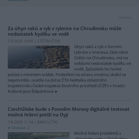
reklama
Za úhyn raků a ryb v rybníce na Chrudimsku může
nedostatek kyslíku ve vodě
7.8.2026 14:05 | CTĚTÍN (
ČTK
)
Úhyn raků a ryb v Horním
rybníce u Vranova, části obce
Ctětín na Chrudimsku, má na
svědomí nedostatek kyslíku ve
vodě. Způsobilo ho horké
počasí s minimem srážek. Podezření na otravu modrou skalicí se
nepotvrdilo, uvedla na dotaz ČTK ředitelka oblastního
inspektorátu České inspekce životního prostředí (ČIŽP) v Hradci
Králové Jana Štěpánková.
CzechGlobe bude s Povodím Moravy digitálně testovat
možná řešení potíží na Dyji
7.8.2026 11:34 | BRNO (
ČTK
)
Diskuse: 2
Možná řešení problémů s
ubýváním vody v Dyji budou