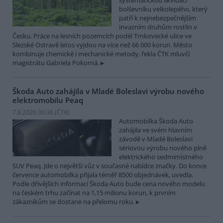
systematickou likvidací
bolševníku velkolepého, který
patří k nejnebezpečnějším
invazním druhům rostlin v
Česku. Práce na lesních pozemcích podél Trnkovecké ulice ve
Slezské Ostravě letos vyjdou na více než 66 000 korun. Město
kombinuje chemické i mechanické metody, řekla ČTK mluvčí
magistrátu Gabriela Pokorná.
Škoda Auto zahájila v Mladé Boleslavi výrobu nového
elektromobilu Peaq
7.8.2026 00:36 (
ČTK
)
Automobilka Škoda Auto
zahájila ve svém hlavním
závodě v Mladé Boleslavi
sériovou výrobu nového plně
elektrického sedmimístného
SUV Peaq. Jde o největší vůz v současné nabídce značky. Do konce
července automobilka přijala téměř 8500 objednávek, uvedla.
Podle dřívějších informací Škoda Auto bude cena nového modelu
na českém trhu začínat na 1,15 milionu korun, k prvním
zákazníkům se dostane na přelomu roku.