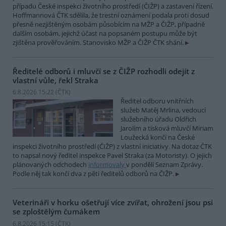
případu České inspekci životního prostředí (ČIŽP) a zastavení řízení.
Hoffmannová ČTK sdělila, že trestní oznámení podala proti dosud
přesně nezjištěným osobám působícím na MŽP a ČIŽP, případně
dalším osobám, jejichž účast na popsaném postupu může být
zjištěna prověřováním. Stanovisko MŽP a ČIŽP ČTK shání.
Ředitelé odborů i mluvčí se z ČIŽP rozhodli odejít z
vlastní vůle, řekl Straka
6.8.2026 15:22 (
ČTK
)
Ředitel odboru vnitřních
služeb Matěj Mrlina, vedoucí
služebního úřadu Oldřich
Jarolím a tisková mluvčí Miriam
Loužecká končí na České
inspekci životního prostředí (ČIŽP) z vlastní iniciativy. Na dotaz ČTK
to napsal nový ředitel inspekce Pavel Straka (za Motoristy). O jejich
plánovaných odchodech
informovaly
v pondělí Seznam Zprávy.
Podle něj tak končí dva z pěti ředitelů odborů na ČIŽP.
Veterináři v horku ošetřují více zvířat, ohrožení jsou psi
se zploštělým čumákem
6.8.2026 15:15 (
ČTK
)