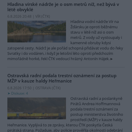
Hladina vírské nádrže je o osm metrů níž, než bývá v
létě obvyklé
6.8.2026 20:48 | VÍR (
ČTK
)
Hladina vodní nádrže Vír na
Žďársku je oproti běžnému
stavu v létě níž asi o osm
metrů. Z vody už vystoupaly i
kamenné obruby kdysi
zatopené cesty. Nádrž je ale pořád schopná přidávat vodu do řeky
Svratky i do vodáren, i když je letošní léto oproti předchozím
mimořádně horké, řekl ČTK vedoucí hrázný Antonín Hájek.
Ostravská radní podala trestní oznámení za postup
MŽP v kauze haldy Heřmanice
6.8.2026 17:50 | OSTRAVA (
ČTK
)
Diskuse: 4
Ostravská radní a poslankyně
Pirátů Andrea Hoffmannová
podala trestní oznámení za
postup ministerstva životního
prostředí (MŽP) v kauze haldy
Heřmanice. Vyplývá to ze zprávy, kterou ČTK poskytla Česká
pirátská strana. Požaduje, aby policie prověřila okolnosti odebrání