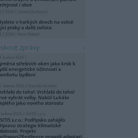
eřejnost i obce
9.7.2026 | Zuzana Kučerová
yslete v horkých dnech na volně
ijící ptáky a další zvířata
8.7.2026 | Karel Makoň
tiskové zprávy
4. května 2026 |
ýměna střešních oken jako krok k
yšší energetické účinnosti a
omfortu bydlení
1. května 2026 |
Vrchlabí do toho!
rchlabí do toho!: Vrchlabí do toho!
hce vyhrát volby. Nabízí Lukáše
eplého jako nového starostu
. května 2026 |
ASITIS s.r.o.
SITIS s.r.o.: Podřipsko zahájilo
řípravu strategie klimatické
dolnosti. Projekt
athways2Resilience propojil adaptaci