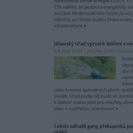
obnovitelné zdroje energie (OZE) o 15,
ČTK sdělilo, že podpora energeticky 
součástí Modernizačního fondu již od 
nekončí, a z fondu budou financovány 
infrastruktura.
Jihlavský úřad vyzval k šetření s v
6.8.2026 00:51 | JIHLAVA (
ČTK
)
Diskuse
Vodop
obyva
aby š
zejmé
trávn
nebo kropení zpevněných ploch, uvedl
Daněk. Úřad podle něj bude víc kontr
k šetření vodou platí pro všechny obce
obec s rozšířenou působností.
Celníci odhalili gang překupníků pa
ptáků