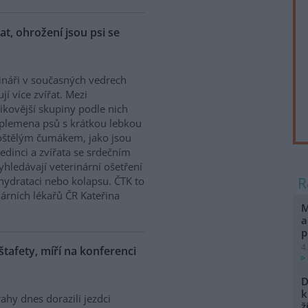
řat, ohrožení jsou psi se
ináři v současných vedrech
ují více zvířat. Mezi
zikovější skupiny podle nich
 plemena psů s krátkou lebkou
oštělým čumákem, jako jsou
edinci a zvířata se srdečním
hledávají veterinární ošetření
ehydrataci nebo kolapsu. ČTK to
árních lékařů ČR Kateřina
M
a
p
4
 štafety, míří na konferenci
D
k
ahy dnes dorazili jezdci
ž