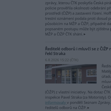
zprávy, kterou ČTK poskytla Česká pirá
policie prověřila okolnosti odebrání p
prostředí (ČIŽP) a zastavení řízení. Ho
trestní oznámení podala proti dosud 
působícím na MŽP a ČIŽP, případně dal
popsaném postupu může být zjištěna 
MŽP a ČIŽP ČTK shání.
Ředitelé odborů i mluvčí se z ČIŽP r
řekl Straka
6.8.2026 15:22 (
ČTK
)
Ředit
Matěj
úřadu
mluvč
České
(ČIŽP) z vlastní iniciativy. Na dotaz ČT
inspekce Pavel Straka (za Motoristy).
informovaly
v pondělí Seznam Zprávy. 
ředitelů odborů na ČIŽP.