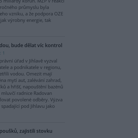
5 miliardy korun. MŽP v reakci
náročného průmyslu byla
jeho vzniku, a že podpora OZE
jak výrobny energie, tak
odou, bude dělat víc kontrol
: 1
rávní úřad v Jihlavě vyzval
tele a podnikatele v regionu,
etřili vodou. Omezit mají
na mytí aut, zalévání zahrad,
íků a hřišť, napouštění bazénů
 mluvčí radnice Radovan
olovat povolené odběry. Výzva
 spadající pod Jihlavu jako
poušků, zajistili stovku