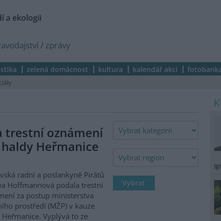
í a ekologii
ravodajství
/
zprávy
istika
zelená domácnost
kultura
kalendář akcí
fotobank
ciály
a trestní oznámení
 haldy Heřmanice
ig
vská radní a poslankyně Pirátů
a Hoffmannová podala trestní
ení za postup ministerstva
ního prostředí (MŽP) v kauze
 Heřmanice. Vyplývá to ze