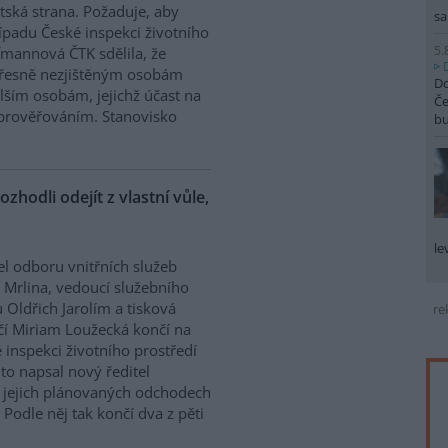
tská strana. Požaduje, aby
sa
řípadu České inspekci životního
5.
ffmannová ČTK sdělila, že
přesně nezjištěným osobám
Do
ším osobám, jejichž účast na
Če
prověřováním. Stanovisko
b
ozhodli odejít z vlastní vůle,
le
el odboru vnitřních služeb
 Mrlina, vedoucí služebního
 Oldřich Jarolím a tisková
re
í Miriam Loužecká končí na
 inspekci životního prostředí
K to napsal nový ředitel
 O jejich plánovaných odchodech
Podle něj tak končí dva z pěti