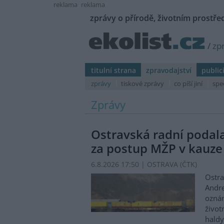
reklama
reklama
zprávy o přírodě, životním prostřed
/
zp
titulní strana
zpravodajství
public
zprávy
tiskové zprávy
co píší jiní
spe
Zprávy
Ostravská radní podal
za postup MŽP v kauze
6.8.2026 17:50 | OSTRAVA (
ČTK
)
Ostra
Andre
oznám
život
haldy