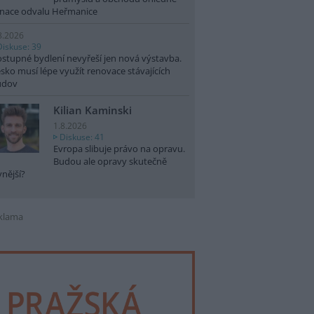
nace odvalu Heřmanice
8.2026
Diskuse: 39
stupné bydlení nevyřeší jen nová výstavba.
sko musí lépe využít renovace stávajících
udov
Kilian Kaminski
1.8.2026
Diskuse: 41
Evropa slibuje právo na opravu.
Budou ale opravy skutečně
vnější?
klama