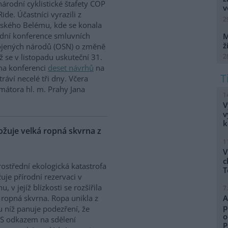
árodní cyklistické štafety COP
v
Ride. Účastníci vyrazili z
2
lského Belému, kde se konala
dní konference smluvních
M
ž
ojených národů (OSN) o změně
2
íž se v listopadu uskuteční 31.
 na konferenci
deset návrhů
na
ráví necelé tři dny. Včera
mátora hl. m. Prahy Jana
1
V
v
k
uje velká ropná skvrna z
1
V
c
ostřední ekologická katastrofa
T
uje přírodní rezervaci v
, v jejíž blízkosti se rozšířila
7
 ropná skvrna. Ropa unikla z
A
p
 u níž panuje podezření, že
o
. S odkazem na sdělení
P