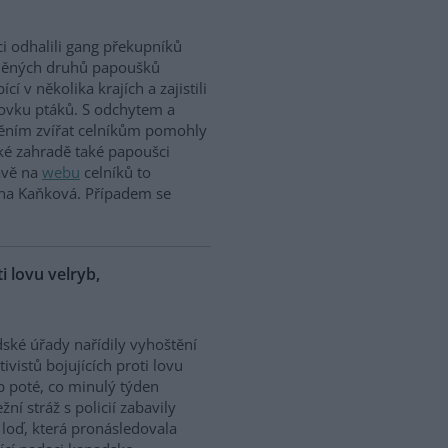
ci odhalili gang překupníků
něných druhů papoušků
cí v několika krajích a zajistili
tovku ptáků. S odchytem a
těním zvířat celníkům pomohly
ské zahradě také papoušci
rávě na
webu
celníků to
ina Kaňková. Případem se
ti lovu velryb,
dské úřady nařídily vyhoštění
tivistů bojujících proti lovu
b poté, co minulý týden
žní stráž s policií zabavily
h loď, která pronásledovala