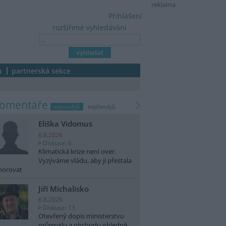
reklama
Přihlášení
rozšířené vyhledávání
a
partnerská sekce
komentáře
nejnovější
nejčtenější
Eliška Vidomus
6.8.2026
Diskuse: 6
Klimatická krize není over.
Vyzýváme vládu, aby ji přestala
norovat
Jiří Michalisko
6.8.2026
Diskuse: 13
Otevřený dopis ministerstvu
průmyslu a obchodu ohledně