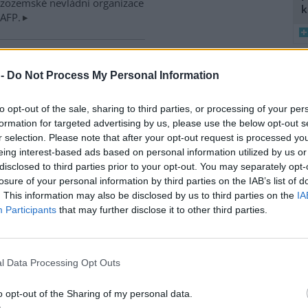
izozemské nevládní organizace
k
 AFP.
ské řeky minimální průtoky
 -
Do Not Process My Personal Information
K
)
8
 nedostatku srážek je téměř ve
K
 jihočeských řekách historicky
to opt-out of the sale, sharing to third parties, or processing of your per
O
nší průtok vody. Nejhorší je
formation for targeted advertising by us, please use the below opt-out s
9
ce v rovinatých oblastech,
r selection. Please note that after your opt-out request is processed y
O
klad na Českobudějovicku. ČTK
eing interest-based ads based on personal information utilized by us or
s
disclosed to third parties prior to your opt-out. You may separately opt-
1
losure of your personal information by third parties on the IAB’s list of
(
. This information may also be disclosed by us to third parties on the
IA
H
v zemědělské krajině,
Participants
that may further disclose it to other third parties.
p
a
iskuse: 12
ční záhumenky, tedy malá
l Data Processing Opt Outs
ka, významně zvyšují počet i
vou rozmanitost ptáků v
o opt-out of the Sharing of my personal data.
ělské krajině. Biodiverzitě