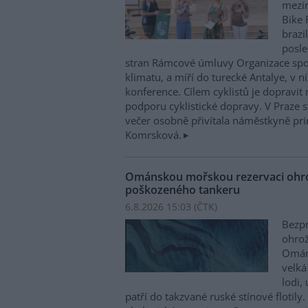
mezin
Bike 
brazi
posle
stran Rámcové úmluvy Organizace sp
klimatu, a míří do turecké Antalye, v n
konference. Cílem cyklistů je dopravit
podporu cyklistické dopravy. V Praze st
večer osobně přivítala náměstkyně pri
Komrsková.
Ománskou mořskou rezervaci ohrož
poškozeného tankeru
6.8.2026 15:03 (
ČTK
)
Bezpr
ohrož
Ománu
velká
lodi,
patří do takzvané ruské stínové flotily