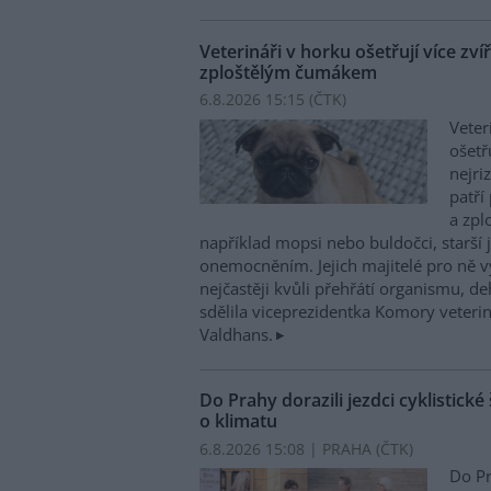
Veterináři v horku ošetřují více zví
zploštělým čumákem
6.8.2026 15:15 (
ČTK
)
Veter
ošetř
nejri
patří
a zpl
například mopsi nebo buldočci, starší j
onemocněním. Jejich majitelé pro ně vy
nejčastěji kvůli přehřátí organismu, d
sdělila viceprezidentka Komory veterin
Valdhans.
Do Prahy dorazili jezdci cyklistické
o klimatu
6.8.2026 15:08 | PRAHA (
ČTK
)
Do Pr