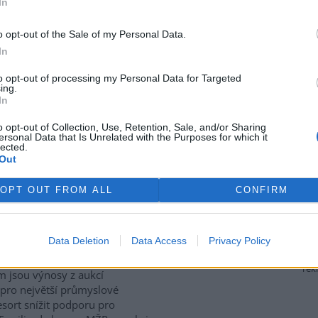
In
ívají také staré stodoly,
které ptákům poskytují úkryt i
 zemědělské krajině naopak
o opt-out of the Sale of my Personal Data.
iologie obratlovců Akademie
In
culture, Ecosystems and
to opt-out of processing my Personal Data for Targeted
ing.
In
P za přesun peněz z výnosů
o opt-out of Collection, Use, Retention, Sale, and/or Sharing
ersonal Data that Is Unrelated with the Purposes for which it
lected.
Out
gické organizace Hnutí DUHA
enpeace ČR kritizují
OPT OUT FROM ALL
CONFIRM
terstvo životního prostředí
 za plánovaný přesun peněz z
ů z emisních povolenek k
Data Deletion
Data Access
Privacy Policy
to v
tiskové zprávě
a
 Resort chce podle nich
rek
m jsou výnosy z aukcí
 pro největší průmyslové
sort snížit podporu pro