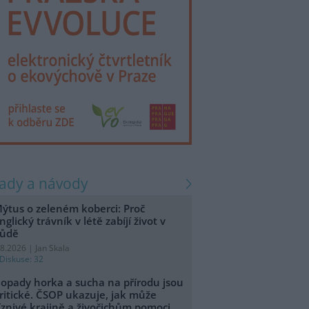
rady a návody
ýtus o zeleném koberci: Proč
nglický trávník v létě zabíjí život v
ůdě
.8.2026 | Jan Skala
Diskuse: 32
opady horka a sucha na přírodu jsou
ritické. ČSOP ukazuje, jak může
íznivé krajině a živočichům pomoci