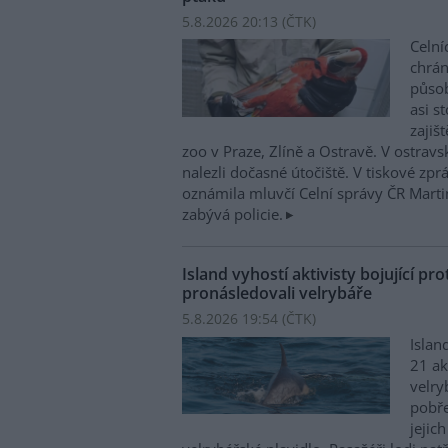
5.8.2026 20:13 (
ČTK
)
Celní
chrá
působí
asi s
zajiš
zoo v Praze, Zlíně a Ostravě. V ostrav
nalezli dočasné útočiště. V tiskové zp
oznámila mluvčí Celní správy ČR Mart
zabývá policie.
Island vyhostí aktivisty bojující pro
pronásledovali velrybáře
5.8.2026 19:54 (
ČTK
)
Islan
21 ak
velry
pobře
jejic