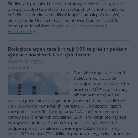
Biodiverzitě prospívají také staré stodoly, otevřené půdy, pestré
zahrady a sady, které ptákům poskytují úkryt i vhodná místa ke
hnízdění. V jednolité zemědělské krajině naopak ptáků ubývá,
ukazuje studie Ústavu biologie obratlovců Akademie věd ČR,
kterou publikoval časopis
Agriculture, Ecosystems and
Environment
.
Ekologické organizace kritizují MŽP za přesun peněz z
výnosů z povolenek k velkým firmám
6.8.2026 01:17 (
ČTK
)
Diskuse: 9
Ekologické organizace Hnutí
DUHA a Greenpeace ČR
kritizují ministerstvo životního
prostředí (MŽP) za plánovaný
přesun peněz z výnosů z
emisních povolenek k velkým průmyslovým firmám. Uvedly to v
tiskové zprávě
a komentářích, které má ČTK k dispozici. Resort
chce podle nich vyčlenit z programu EUA, jehož zdrojem jsou
výnosy z aukcí emisních povolenek, 25 miliard korun pro největší
průmyslové podniky. K tomu chce podle ekologů resort snížit
podporu pro obnovitelné zdroje energie (OZE) o 15,5 miliardy
korun. MŽP v reakci ČTK sdělilo, že podpora energeticky náročného