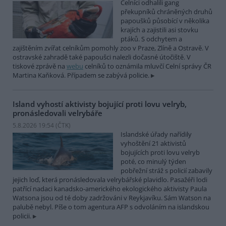
Celníci odhalili gang
překupníků chráněných druhů
papoušků působící v několika
krajích a zajistili asi stovku
ptáků. S odchytem a
zajištěním zvířat celníkům pomohly zoo v Praze, Zlíně a Ostravě. V
ostravské zahradě také papoušci nalezli dočasné útočiště. V
tiskové zprávě na
webu
celníků to oznámila mluvčí Celní správy ČR
Martina Kaňková. Případem se zabývá policie.
Island vyhostí aktivisty bojující proti lovu velryb,
pronásledovali velrybáře
5.8.2026 19:54 (
ČTK
)
Islandské úřady nařídily
vyhoštění 21 aktivistů
bojujících proti lovu velryb
poté, co minulý týden
pobřežní stráž s policií zabavily
jejich loď, která pronásledovala velrybářské plavidlo. Pasažéři lodi
patřící nadaci kanadsko-amerického ekologického aktivisty Paula
Watsona jsou od té doby zadržováni v Reykjavíku. Sám Watson na
palubě nebyl. Píše o tom agentura AFP s odvoláním na islandskou
policii.