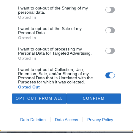
I want to opt-out of the Sharing of my
personal data.
Potok Bylanka v Pardubicích vyschl. Městský obvod
Opted In
chce, aby Povodí Labe vyčistilo koryto
5.8.2026 10:26 | PARDUBICE (
ČTK
)
I want to opt-out of the Sale of my
Diskuse: 1
Personal Data.
Potok Bylanka v Pardubicích v
Opted In
důsledku dlouhodobě nízkých
průtoků a suchého počasí
I want to opt-out of processing my
Personal Data for Targeted Advertising.
vyschl. Městský obvod VI chce
Opted In
využít období bez vody k
vyčištění koryta, a obrátil se proto se žádostí na správce toku,
I want to opt-out of Collection, Use,
Povodí Labe. Organizace ale požadavek odmítla s tím, že údržbu
Retention, Sale, and/or Sharing of my
dělala už v červnu a další zásah v tuto chvíli neplánuje, zjistila ČTK.
Personal Data that Is Unrelated with the
Purposes for which it was collected.
Opted Out
Červený chce peníze ušetřené za rekultivaci rozdělit
OPT OUT FROM ALL
CONFIRM
obcím podle původní dohody
5.8.2026 01:29 (
ČTK
)
Diskuse: 2
Data Deletion
Data Access
Privacy Policy
Ministr životního prostředí
Igor Červený (Motoristé) chce
peníze, které Severní