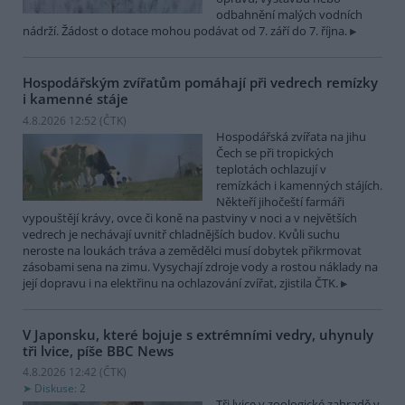
odbahnění malých vodních
nádrží. Žádost o dotace mohou podávat od 7. září do 7. října.
Hospodářským zvířatům pomáhají při vedrech remízky
i kamenné stáje
4.8.2026 12:52 (
ČTK
)
Hospodářská zvířata na jihu
Čech se při tropických
teplotách ochlazují v
remízkách i kamenných stájích.
Někteří jihočeští farmáři
vypouštějí krávy, ovce či koně na pastviny v noci a v největších
vedrech je nechávají uvnitř chladnějších budov. Kvůli suchu
neroste na loukách tráva a zemědělci musí dobytek přikrmovat
zásobami sena na zimu. Vysychají zdroje vody a rostou náklady na
její dopravu i na elektřinu na ochlazování zvířat, zjistila ČTK.
V Japonsku, které bojuje s extrémními vedry, uhynuly
tři lvice, píše BBC News
4.8.2026 12:42 (
ČTK
)
Diskuse: 2
Tři lvice v zoologické zahradě v