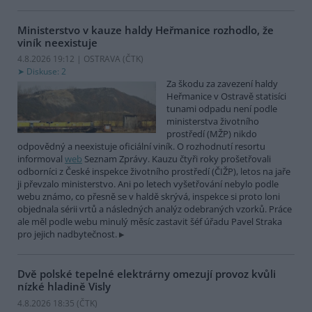
Ministerstvo v kauze haldy Heřmanice rozhodlo, že
viník neexistuje
4.8.2026 19:12 | OSTRAVA (
ČTK
)
Diskuse: 2
Za škodu za zavezení haldy
Heřmanice v Ostravě statisíci
tunami odpadu není podle
ministerstva životního
prostředí (MŽP) nikdo
odpovědný a neexistuje oficiální viník. O rozhodnutí resortu
informoval
web
Seznam Zprávy. Kauzu čtyři roky prošetřovali
odborníci z České inspekce životního prostředí (ČIŽP), letos na jaře
ji převzalo ministerstvo. Ani po letech vyšetřování nebylo podle
webu známo, co přesně se v haldě skrývá, inspekce si proto loni
objednala sérii vrtů a následných analýz odebraných vzorků. Práce
ale měl podle webu minulý měsíc zastavit šéf úřadu Pavel Straka
pro jejich nadbytečnost.
Dvě polské tepelné elektrárny omezují provoz kvůli
nízké hladině Visly
4.8.2026 18:35 (
ČTK
)