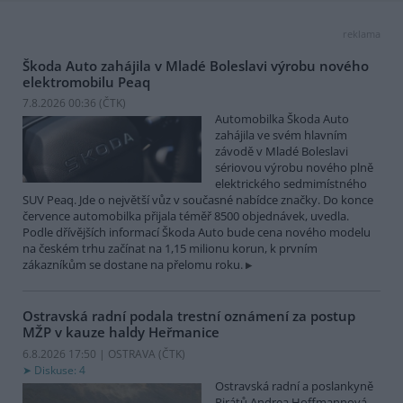
reklama
Škoda Auto zahájila v Mladé Boleslavi výrobu nového
elektromobilu Peaq
7.8.2026 00:36 (
ČTK
)
Automobilka Škoda Auto
zahájila ve svém hlavním
závodě v Mladé Boleslavi
sériovou výrobu nového plně
elektrického sedmimístného
SUV Peaq. Jde o největší vůz v současné nabídce značky. Do konce
července automobilka přijala téměř 8500 objednávek, uvedla.
Podle dřívějších informací Škoda Auto bude cena nového modelu
na českém trhu začínat na 1,15 milionu korun, k prvním
zákazníkům se dostane na přelomu roku.
Ostravská radní podala trestní oznámení za postup
MŽP v kauze haldy Heřmanice
6.8.2026 17:50 | OSTRAVA (
ČTK
)
Diskuse: 4
Ostravská radní a poslankyně
Pirátů Andrea Hoffmannová