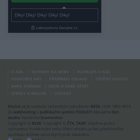
O NÁS
NOVINKY NA WEBU
INZERUJTE U NÁS
PODPOŘTE NÁS
PŘEBÍRÁNÍ OBSAHU
TIŠTĚNÝ EKOLIST
MAPA STRÁNEK
DEJTE O SOBĚ VĚDĚT
ZPRÁVY E-MAILEM
COOKIES
Ekolist.cz
je vydáván občanským sdružením
BEZK
. ISSN 1802-9019.
Za
webhosting
a
publikační systém TOOLKIT
děkujeme
Ecn
studiu
. Navštivte
Ecomonitor
.
Copyright ©
BEZK
. Copyright ©
ČTK
,
TASR
. Všechna práva
vyhrazena. Publikování nebo šíření obsahu je bez předchozího
souhlasu držitele autorských práv zakázáno.