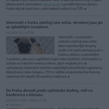
plánovaných odchodech
informovaly
v pondělí Seznam Zprávy.
Podle něj tak končí dva z pěti ředitelů odborů na ČIŽP.
Veterináři v horku ošetřují více zvířat, ohrožení jsou psi
se zploštělým čumákem
6.8.2026 15:15 (
ČTK
)
Veterináři v současných
vedrech ošetřují více zvířat.
Mezi nejrizikovější skupiny
podle nich patří plemena psů s
krátkou lebkou a zploštělým
čumákem, jako jsou například mopsi nebo buldočci, starší jedinci a
zvířata se srdečním onemocněním. Jejich majitelé pro ně
vyhledávají veterinární ošetření nejčastěji kvůli přehřátí organismu,
dehydrataci nebo kolapsu. ČTK to sdělila viceprezidentka Komory
veterinárních lékařů ČR Kateřina Valdhans.
Do Prahy dorazili jezdci cyklistické štafety, míří na
konferenci o klimatu
6.8.2026 15:08 | PRAHA (
ČTK
)
Diskuse: 2