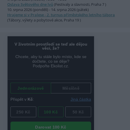
Oslava Světového dne lvů
(Festivaly a slavnosti, Praha 7 )
10. srpna 2026 (pondělí) - 14. srpna 2026 (pátek)
Hrajeme si v Pralese - 2. turnus příměstského letního tábora
(Tábory, výlety a pobytové akce, Praha 19 )