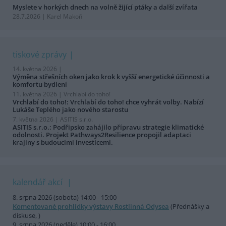
Myslete v horkých dnech na volně žijící ptáky a další zvířata
28.7.2026 | Karel Makoň
tiskové zprávy
14. května 2026 |
Výměna střešních oken jako krok k vyšší energetické účinnosti a
komfortu bydlení
11. května 2026 |
Vrchlabí do toho!
Vrchlabí do toho!: Vrchlabí do toho! chce vyhrát volby. Nabízí
Lukáše Teplého jako nového starostu
7. května 2026 |
ASITIS s.r.o.
ASITIS s.r.o.: Podřipsko zahájilo přípravu strategie klimatické
odolnosti. Projekt Pathways2Resilience propojil adaptaci
krajiny s budoucími investicemi.
kalendář akcí
8. srpna 2026 (sobota) 14:00 - 15:00
Komentované prohlídky výstavy Rostlinná Odysea
(Přednášky a
diskuse, )
9. srpna 2026 (neděle) 10:00 - 16:00