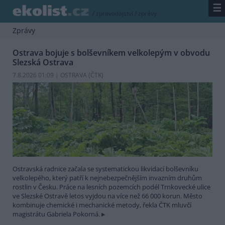
☰
/
zpravodajství
/
zprávy
Zprávy
Ostrava bojuje s bolševníkem velkolepým v obvodu
Slezská Ostrava
7.8.2026 01:09 | OSTRAVA (
ČTK
)
Ostravská radnice začala se systematickou likvidací bolševníku
velkolepého, který patří k nejnebezpečnějším invazním druhům
rostlin v Česku. Práce na lesních pozemcích podél Trnkovecké ulice
ve Slezské Ostravě letos vyjdou na více než 66 000 korun. Město
kombinuje chemické i mechanické metody, řekla ČTK mluvčí
magistrátu Gabriela Pokorná.