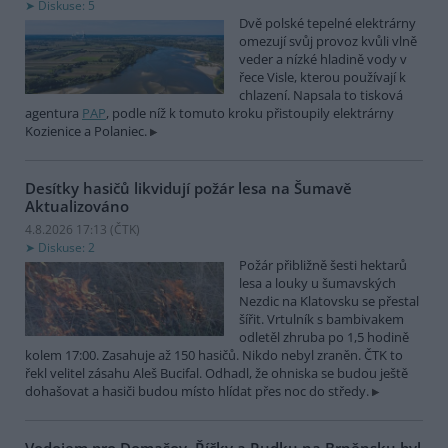
Diskuse: 5
Dvě polské tepelné elektrárny
omezují svůj provoz kvůli vlně
veder a nízké hladině vody v
řece Visle, kterou používají k
chlazení. Napsala to tisková
agentura
PAP
, podle níž k tomuto kroku přistoupily elektrárny
Kozienice a Polaniec.
Desítky hasičů likvidují požár lesa na Šumavě
Aktualizováno
4.8.2026 17:13 (
ČTK
)
Diskuse: 2
Požár přibližně šesti hektarů
lesa a louky u šumavských
Nezdic na Klatovsku se přestal
šířit. Vrtulník s bambivakem
odletěl zhruba po 1,5 hodině
kolem 17:00. Zasahuje až 150 hasičů. Nikdo nebyl zraněn. ČTK to
řekl velitel zásahu Aleš Bucifal. Odhadl, že ohniska se budou ještě
dohašovat a hasiči budou místo hlídat přes noc do středy.