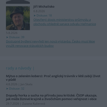
Jiří Michalisko
6.8.2026
Diskuse: 18
Otevřený dopis ministerstvu průmyslu a
obchodu ohledně sanace odvalu Heřmanice
5.8.2026
Diskuse: 39
Dostupné bydlení nevyřeší jen nová výstavba. Česko musí lépe
využít renovace stávajících budov
rady a návody
Mýtus o zeleném koberci: Proč anglický trávník v létě zabíjí život
v půdě
4.8.2026 | Jan Skala
Diskuse: 32
Dopady horka a sucha na přírodu jsou kritické. ČSOP ukazuje,
jak může žíznivé krajině a živočichům pomoci veřejnost i obce
29.7.2026 | Zuzana Kučerová