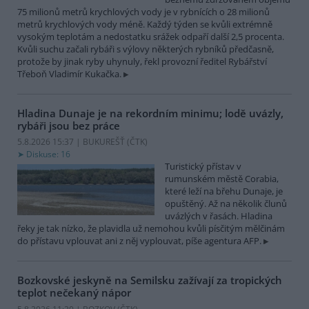
75 milionů metrů krychlových vody je v rybnících o 28 milionů
metrů krychlových vody méně. Každý týden se kvůli extrémně
vysokým teplotám a nedostatku srážek odpaří další 2,5 procenta.
Kvůli suchu začali rybáři s výlovy některých rybníků předčasně,
protože by jinak ryby uhynuly, řekl provozní ředitel Rybářství
Třeboň Vladimír Kukačka.
Hladina Dunaje je na rekordním minimu; lodě uvázly,
rybáři jsou bez práce
5.8.2026 15:37 | BUKUREŠŤ (
ČTK
)
Diskuse: 16
Turistický přístav v
rumunském městě Corabia,
které leží na břehu Dunaje, je
opuštěný. Až na několik člunů
uvázlých v řasách. Hladina
řeky je tak nízko, že plavidla už nemohou kvůli písčitým mělčinám
do přístavu vplouvat ani z něj vyplouvat, píše agentura AFP.
Bozkovské jeskyně na Semilsku zažívají za tropických
teplot nečekaný nápor