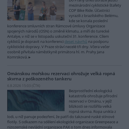
Do Prahy dnes dorazili jezdci
mezinárodní cyklistické štafety
COP Bike Ride. Účastníci
vyrazili z brazilského Belému,
kde se konala poslední
konference smluvních stran Rámcové úmluvy Organizace
spojených národů (OSN) o změně klimatu, a míří do turecké
Antalye, v níž se v listopadu uskuteční 31. konference. Cílem
cyklistů je dopravit na konferenci
deset návrhů
na podporu
cyklistické dopravy. V Praze stráví necelé tři dny. Včera večer
osobně přivítala náměstkyně primátora hl. m. Prahy Jana
Komrsková.
Ománskou mořskou rezervaci ohrožuje velká ropná
skvrna z poškozeného tankeru
6.8.2026 15:03 (
ČTK
)
Bezprostřední ekologická
katastrofa ohrožuje přírodní
rezervaci v Ománu, v jejíž
blízkosti se rozšířila velká
ropná skvrna. Ropa unikla z
lodi, u níž panuje podezření, že patří do takzvané ruské stínové
flotily. S odkazem na sdělení ekologické organizace Greenpeace a
nizozemské nevládní organizace PAX o tom dnes informovala