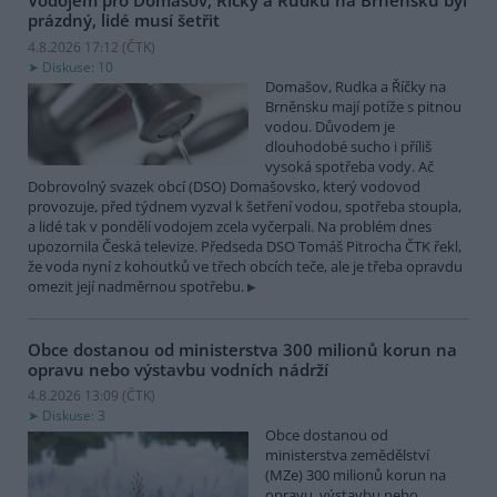
Vodojem pro Domašov, Říčky a Rudku na Brněnsku byl
prázdný, lidé musí šetřit
4.8.2026 17:12 (
ČTK
)
Diskuse: 10
Domašov, Rudka a Říčky na
Brněnsku mají potíže s pitnou
vodou. Důvodem je
dlouhodobé sucho i příliš
vysoká spotřeba vody. Ač
Dobrovolný svazek obcí (DSO) Domašovsko, který vodovod
provozuje, před týdnem vyzval k šetření vodou, spotřeba stoupla,
a lidé tak v pondělí vodojem zcela vyčerpali. Na problém dnes
upozornila Česká televize. Předseda DSO Tomáš Pitrocha ČTK řekl,
že voda nyní z kohoutků ve třech obcích teče, ale je třeba opravdu
omezit její nadměrnou spotřebu.
Obce dostanou od ministerstva 300 milionů korun na
opravu nebo výstavbu vodních nádrží
4.8.2026 13:09 (
ČTK
)
Diskuse: 3
Obce dostanou od
ministerstva zemědělství
(MZe) 300 milionů korun na
opravu, výstavbu nebo