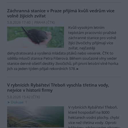
Záchranná stanice v Praze přijímá kvůli vedrům více
volně žijících zvířat
5.8.2026 17:40 | PRAHA (
ČTK
)
Kvůli vysokým letním
teplotám pracovníci pražské
záchranné stanice pro volně
žijící živočichy přijímají více
zvířat, nejčastěji
dehydratovaná a vysílená mláďata ptáků nebo veverek. ČTK to
sdělila mluvčí stanice Petra Fišerová. Během současné vlny veder
stanice denně ošetří desítky živočichů, při první letošní vlně horka
jich za jeden týden přijali rekordních 578.
V rybnících Rybářství Třeboň vyschla třetina vody,
nejvíce v historii firmy
5.8.2026 15:42 (
ČTK
)
Diskuse: 1
V rybnících Rybářství Třeboň,
které hospodaří na 8000
hektarech vodní plochy, chybí
více než třetina vody. Oproti
běžnému zdržovaném objemu