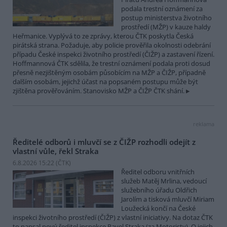
podala trestní oznámení za
postup ministerstva životního
prostředí (MŽP) v kauze haldy
Heřmanice. Vyplývá to ze zprávy, kterou ČTK poskytla Česká
pirátská strana. Požaduje, aby policie prověřila okolnosti odebrání
případu České inspekci životního prostředí (ČIŽP) a zastavení řízení.
Hoffmannová ČTK sdělila, že trestní oznámení podala proti dosud
přesně nezjištěným osobám působícím na MŽP a ČIŽP, případně
dalším osobám, jejichž účast na popsaném postupu může být
zjištěna prověřováním. Stanovisko MŽP a ČIŽP ČTK shání.
reklama
Ředitelé odborů i mluvčí se z ČIŽP rozhodli odejít z
vlastní vůle, řekl Straka
6.8.2026 15:22 (
ČTK
)
Ředitel odboru vnitřních
služeb Matěj Mrlina, vedoucí
služebního úřadu Oldřich
Jarolím a tisková mluvčí Miriam
Loužecká končí na České
inspekci životního prostředí (ČIŽP) z vlastní iniciativy. Na dotaz ČTK
to napsal nový ředitel inspekce Pavel Straka (za Motoristy). O jejich