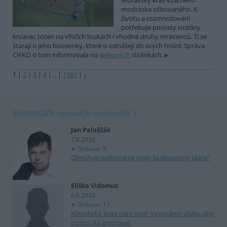
Moravský kras vzácného
modráska očkovaného. K
životu a rozmnožování
potřebuje porosty rostliny
krvavec toten na vlhčích loukách i vhodné druhy mravenců. Ti se
starají o jeho housenky, které si odnášejí do svých hnízd. Správa
CHKO o tom informovala na
webových
stránkách.
1
|
2
|
3
|
4
|
..
|
1581
|
»
komentáře
nejnovější
nejčtenější
Jan Palaščák
7.8.2026
Diskuse: 8
Ohrožuje nedostatek vody budoucnost jádra?
Eliška Vidomus
6.8.2026
Diskuse: 17
Klimatická krize není over. Vyzýváme vládu, aby
ji přestala ignorovat