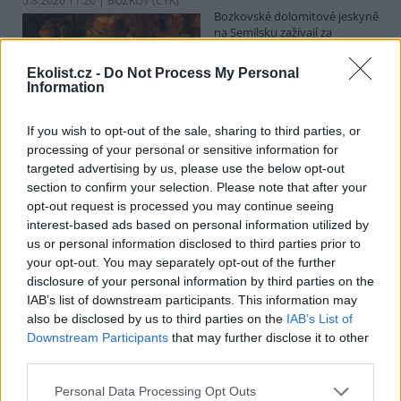
5.8.2026 11:20 | BOZKOV (
ČTK
)
Bozkovské dolomitové jeskyně
na Semilsku zažívají za
současných tropických teplot
nečekaný nápor. Jde sice o
Ekolist.cz -
Do Not Process My Personal
jedno z nejchladnějších míst v
Information
Libereckém kraji, které má stálou teplotu mezi 7,5 až devíti stupni
Celsia, přesto v minulosti podle vedoucího Bozkovských jeskyní
Dušana Milky k nim lidé přicházeli spíše v době, když bylo nevlídno.
If you wish to opt-out of the sale, sharing to third parties, or
processing of your personal or sensitive information for
targeted advertising by us, please use the below opt-out
section to confirm your selection. Please note that after your
V pěti zemích Amazonie zatkli stovky lidí kvůli
opt-out request is processed you may continue seeing
environmentální kriminalitě
interest-based ads based on personal information utilized by
5.8.2026 10:34 | BOGOTÁ (
ČTK
)
us or personal information disclosed to third parties prior to
Policisté v pěti zemích ležících
your opt-out. You may separately opt-out of the further
v Amazonii pozatýkali stovky
lidí a zabavili dřevo, minerály i
disclosure of your personal information by third parties on the
zvířata v hodnotě přes 280
IAB’s list of downstream participants. This information may
milionů dolarů (kolem 5,9
also be disclosed by us to third parties on the
IAB’s List of
miliard korun) při jednom z největších koordinovaných zásahů
Downstream Participants
that may further disclose it to other
proti environmentální kriminalitě v největším deštném pralese
third parties.
světa. Napsala to agentura AP, podle níž se do operace nazvané
Zelený štít 2026 zapojily Bolívie, Brazílie, Kolumbie, Ekvádor a Peru.
Personal Data Processing Opt Outs