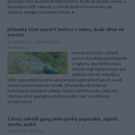
průmyslu byla součástí Modernizačního fondu již od jeho vzniku, a
že podpora OZE nekončí, a z fondu budou financovány jak
výrobny energie, tak infrastruktura.
Jihlavský úřad vyzval k šetření s vodou, bude dělat víc
kontrol
6.8.2026 00:51 | JIHLAVA (
ČTK
)
Diskuse: 1
Vodoprávní úřad v Jihlavě
vyzval obyvatele a podnikatele
v regionu, aby šetřili vodou.
Omezit mají zejména mytí aut,
zalévání zahrad, trávníků a
hřišť, napouštění bazénů nebo kropení zpevněných ploch, uvedl
mluvčí radnice Radovan Daněk. Úřad podle něj bude víc
kontrolovat povolené odběry. Výzva k šetření vodou platí pro
všechny obce spadající pod Jihlavu jako obec s rozšířenou
působností.
Celníci odhalili gang překupníků papoušků, zajistili
stovku ptáků
5.8.2026 20:13 (
ČTK
)