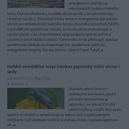
energetická ušetřila na
rekultivacích hnědouhelného
lomu ČSA na Mostecku, rozdělit obcím podle původní dohody.
Uvedl to na síti
X
. Původně chtěla Severní energetická dát peníze
obcím prostřednictvím Státního fondu životního prostředí (SFŽP),
v pondělí ale společnost uvedla, že hodlá sama rozhodnout o
využití peněz a že chce ohledně výše podpory jednat přímo s
obcemi v okolí těžební oblasti. Červeného krok překvapil, postup
společnosti sleduje se znepokojením. Společnost patří do
energetické skupiny Sev.en, kterou vlastní Pavel Tykač.
Italské zemědělce trápí listokaz japonský ničící vinice i
sady
5.8.2026 01:12 | ŘÍM (
ČTK
)
Diskuse: 2
Duhově zelení brouci s
měňavými krovkami, jejichž
původní domovinou je
Japonsko, se stávají čím dál
větší hrozbou v Itálii. Rojí se po
sadech a vinicích a zanechávají za sebou listy s vykousanými
mřížkami, což oslabuje rostliny a snižuje úrodu, napsala agentura
AP.