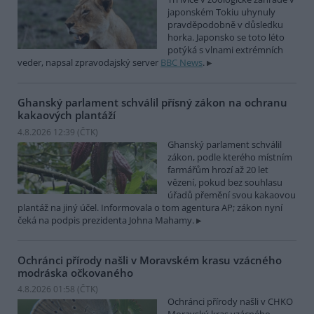
japonském Tokiu uhynuly
pravděpodobně v důsledku
horka. Japonsko se toto léto
potýká s vlnami extrémních
veder, napsal zpravodajský server
BBC News
.
Ghanský parlament schválil přísný zákon na ochranu
kakaových plantáží
4.8.2026 12:39 (
ČTK
)
Ghanský parlament schválil
zákon, podle kterého místním
farmářům hrozí až 20 let
vězení, pokud bez souhlasu
úřadů přemění svou kakaovou
plantáž na jiný účel. Informovala o tom agentura AP; zákon nyní
čeká na podpis prezidenta Johna Mahamy.
Ochránci přírody našli v Moravském krasu vzácného
modráska očkovaného
4.8.2026 01:58 (
ČTK
)
Ochránci přírody našli v CHKO