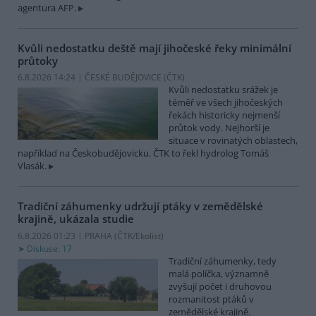
agentura AFP.
Kvůli nedostatku deště mají jihočeské řeky minimální
průtoky
6.8.2026 14:24 | ČESKÉ BUDĚJOVICE (
ČTK
)
Kvůli nedostatku srážek je
téměř ve všech jihočeských
řekách historicky nejmenší
průtok vody. Nejhorší je
situace v rovinatých oblastech,
například na Českobudějovicku. ČTK to řekl hydrolog Tomáš
Vlasák.
Tradiční záhumenky udržují ptáky v zemědělské
krajině, ukázala studie
6.8.2026 01:23 | PRAHA (
ČTK/Ekolist
)
Diskuse: 17
Tradiční záhumenky, tedy
malá políčka, významně
zvyšují počet i druhovou
rozmanitost ptáků v
zemědělské krajině.