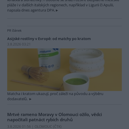
pláže i v dalších italských regionech, například v Ligurii či Apulii,
napsala dnes agentura DPA.
PR článek
Asijské rostliny v Evropě: od matchy po kratom
3.8.2026 03:21
Matcha i kratom ukazují, proč záleží na původu a výběru
dodavatelů.
Mrtvé rameno Moravy v Olomouci ožilo, vědci
napočítali patnáct rybích druhů
3.8.2026 01:56 | OLOMOUC (
ČTK
)