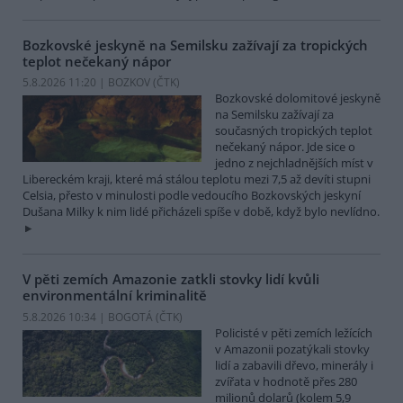
Bozkovské jeskyně na Semilsku zažívají za tropických
teplot nečekaný nápor
5.8.2026 11:20 | BOZKOV (
ČTK
)
Bozkovské dolomitové jeskyně
na Semilsku zažívají za
současných tropických teplot
nečekaný nápor. Jde sice o
jedno z nejchladnějších míst v
Libereckém kraji, které má stálou teplotu mezi 7,5 až devíti stupni
Celsia, přesto v minulosti podle vedoucího Bozkovských jeskyní
Dušana Milky k nim lidé přicházeli spíše v době, když bylo nevlídno.
V pěti zemích Amazonie zatkli stovky lidí kvůli
environmentální kriminalitě
5.8.2026 10:34 | BOGOTÁ (
ČTK
)
Policisté v pěti zemích ležících
v Amazonii pozatýkali stovky
lidí a zabavili dřevo, minerály i
zvířata v hodnotě přes 280
milionů dolarů (kolem 5,9