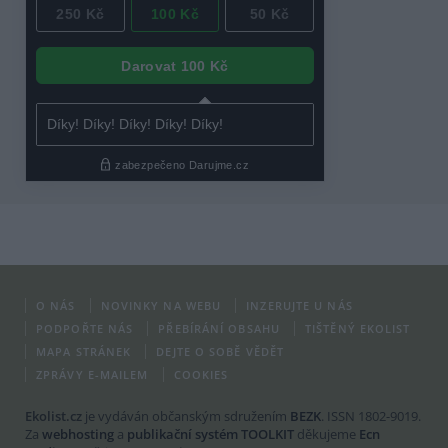
O NÁS
NOVINKY NA WEBU
INZERUJTE U NÁS
PODPOŘTE NÁS
PŘEBÍRÁNÍ OBSAHU
TIŠTĚNÝ EKOLIST
MAPA STRÁNEK
DEJTE O SOBĚ VĚDĚT
ZPRÁVY E-MAILEM
COOKIES
Ekolist.cz
je vydáván občanským sdružením
BEZK
. ISSN 1802-9019.
Za
webhosting
a
publikační systém TOOLKIT
děkujeme
Ecn