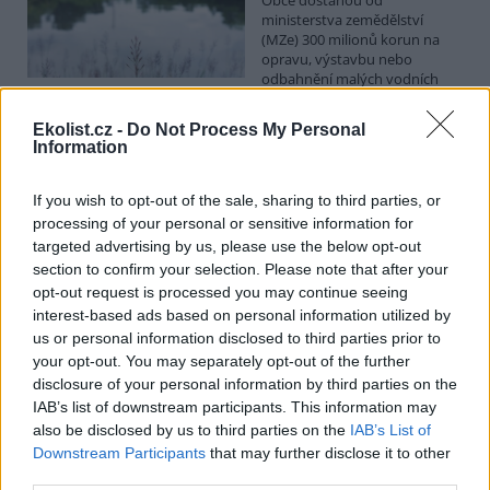
ministerstva zemědělství
(MZe) 300 milionů korun na
opravu, výstavbu nebo
odbahnění malých vodních
nádrží. Žádost o dotace mohou podávat od 7. září do 7. října.
Ekolist.cz -
Do Not Process My Personal
Information
Hospodářským zvířatům pomáhají při vedrech remízky
i kamenné stáje
If you wish to opt-out of the sale, sharing to third parties, or
4.8.2026 12:52 (
ČTK
)
processing of your personal or sensitive information for
Hospodářská zvířata na jihu
Čech se při tropických
targeted advertising by us, please use the below opt-out
teplotách ochlazují v
section to confirm your selection. Please note that after your
remízkách i kamenných stájích.
opt-out request is processed you may continue seeing
Někteří jihočeští farmáři
interest-based ads based on personal information utilized by
vypouštějí krávy, ovce či koně na pastviny v noci a v největších
us or personal information disclosed to third parties prior to
vedrech je nechávají uvnitř chladnějších budov. Kvůli suchu
your opt-out. You may separately opt-out of the further
neroste na loukách tráva a zemědělci musí dobytek přikrmovat
zásobami sena na zimu. Vysychají zdroje vody a rostou náklady na
disclosure of your personal information by third parties on the
její dopravu i na elektřinu na ochlazování zvířat, zjistila ČTK.
IAB’s list of downstream participants. This information may
also be disclosed by us to third parties on the
IAB’s List of
Downstream Participants
that may further disclose it to other
V Japonsku, které bojuje s extrémními vedry, uhynuly
third parties.
tři lvice, píše BBC News