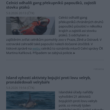
Celníci odhalili gang překupníků papoušků, zajistili
stovku ptáků
5.8.2026 20:13 (
ČTK
)
Celníci odhalili gang
překupníků chráněných druhů
papoušků působící v několika
krajích a zajistili asi stovku
ptáků. S odchytem a
zajištěním zvířat celníkům pomohly zoo v Praze, Zlíně a Ostravě. V
ostravské zahradě také papoušci nalezli dočasné útočiště. V
tiskové zprávě na
webu
celníků to oznámila mluvčí Celní správy ČR
Martina Kaňková. Případem se zabývá policie.
reklama
Island vyhostí aktivisty bojující proti lovu velryb,
pronásledovali velrybáře
5.8.2026 19:54 (
ČTK
)
Islandské úřady nařídily
vyhoštění 21 aktivistů
bojujících proti lovu velryb
poté, co minulý týden
pobřežní stráž s policií zabavily