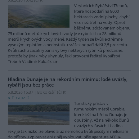
5.8.2026 15:42 (
ČTK
)
V rybnících Rybářství Třeboň,
které hospodaří na 8000
hektarech vodní plochy, chybí
více než třetina vody. Oproti
běžnému zdržovaném objemu
75 milionů metrů krychlových vody je v rybnících o 28 milionů
metrů krychlových vody méně. Každý týden se kvůli extrémně
vysokým teplotám a nedostatku srážek odpaří další 2,5 procenta.
Kvůli suchu začali rybáři s výlovy některých rybníků předčasně,
protože by jinak ryby uhynuly, řekl provozní ředitel Rybářství
Třeboň Vladimír Kukačka.
Hladina Dunaje je na rekordním minimu; lodě uvázly,
rybáři jsou bez práce
5.8.2026 15:37 | BUKUREŠŤ (
ČTK
)
Diskuse: 2
Turistický přístav v
rumunském městě Corabia,
které leží na břehu Dunaje, je
opuštěný. Až na několik člunů
uvázlých v řasách. Hladina
řeky je tak nízko, že plavidla už nemohou kvůli písčitým mělčinám
do přístavu vplouvat ani z něj vyplouvat, píše agentura AFP.