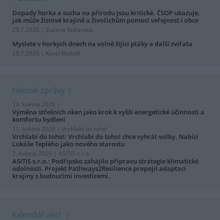
Dopady horka a sucha na přírodu jsou kritické. ČSOP ukazuje,
jak může žíznivé krajině a živočichům pomoci veřejnost i obce
29.7.2026 | Zuzana Kučerová
Myslete v horkých dnech na volně žijící ptáky a další zvířata
28.7.2026 | Karel Makoň
tiskové zprávy
14. května 2026 |
Výměna střešních oken jako krok k vyšší energetické účinnosti a
komfortu bydlení
11. května 2026 |
Vrchlabí do toho!
Vrchlabí do toho!: Vrchlabí do toho! chce vyhrát volby. Nabízí
Lukáše Teplého jako nového starostu
7. května 2026 |
ASITIS s.r.o.
ASITIS s.r.o.: Podřipsko zahájilo přípravu strategie klimatické
odolnosti. Projekt Pathways2Resilience propojil adaptaci
krajiny s budoucími investicemi.
kalendář akcí