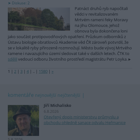
Diskuse: 2
Patnáct druhů ryb napočítali
vědci v revitalizovaném
Mrtvém rameni řeky Moravy
na jihu Olomouce, jehož
obnova byla dokončena loni
jako součást protipovodňových opatření. Průzkum odborníků z
Ústavu biologie obratlovců Akademie věd ČR zároveň potvrdil, že
se v lokalitě ryby přirozeně rozmnožují. Město bude vývoj Mrtvého
ramene i navazujícího území sledovat také v dalších letech. ČTK to
sdělil
vedoucí odboru životního prostředí magistrátu Petr Loyka.
1
|
2
|
3
|
4
|
..
|
1580
|
»
komentáře
nejnovější
nejčtenější
Jiří Michalisko
6.8.2026
Otevřený dopis ministerstvu průmyslu a
obchodu ohledně sanace odvalu Heřmanice
5.8.2026