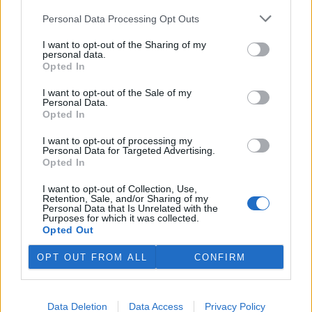
4.8.2026 12:42 (
ČTK
)
Personal Data Processing Opt Outs
Diskuse: 2
Tři lvice v zoologické zahradě v
I want to opt-out of the Sharing of my
japonském Tokiu uhynuly
personal data.
pravděpodobně v důsledku
Opted In
horka. Japonsko se toto léto
potýká s vlnami extrémních
I want to opt-out of the Sale of my
veder, napsal zpravodajský server
BBC News
.
Personal Data.
Opted In
Ghanský parlament schválil přísný zákon na ochranu
I want to opt-out of processing my
Personal Data for Targeted Advertising.
kakaových plantáží
Opted In
4.8.2026 12:39 (
ČTK
)
Ghanský parlament schválil
I want to opt-out of Collection, Use,
zákon, podle kterého místním
Retention, Sale, and/or Sharing of my
farmářům hrozí až 20 let
Personal Data that Is Unrelated with the
Purposes for which it was collected.
vězení, pokud bez souhlasu
Opted Out
úřadů přemění svou kakaovou
plantáž na jiný účel. Informovala o tom agentura AP; zákon nyní
čeká na podpis prezidenta Johna Mahamy.
OPT OUT FROM ALL
CONFIRM
Ochránci přírody našli v Moravském krasu vzácného
Data Deletion
Data Access
Privacy Policy
modráska očkovaného