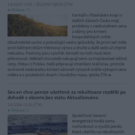
3.8.2026 15:55 | ŽELEZNÝ ÚJEZD (
ČTK
)
Diskuse: 11
Farmáři v Plzeňském kraji i v
dalších částech Česka mají
problémy s nedostatkem sena
a slámy pro krmení
hospodářských zvířat.
Dlouhodobé sucho a pokračující vedra způsobily, že první seč měla
proti běžným letům třetinový výnos a druhé a další seče už zřejmě
nebudou. Pastviny jsou vyschlé, farmáři na nich musí skot
přikrmovat. Někteří chovatelé nakupují seno za trojnásobek běžné
ceny, třeba i z Polska. Další připravují zmenšení stád krav, protože
se kromě nedostatku krmení zároveň výrazně snížila výkupní cena
mléka a v posledních dnech i hovězího masa, zjistila ČTK.
Sev.en chce peníze ušetřené za rekultivace rozdělit po
dohodě s obcemi,bez státu
Aktualizováno
3.8.2026 12:35 (
ČTK
)
Diskuse: 2
Společnost Severní
energetická hodlá sama
rozhodnout o využití peněz,
které ušetřila na rekultivacích