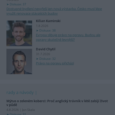
Diskuse: 37
Dostupné bydlení nevyřeší jen nová výstavba. Česko musí lépe
využít renovace stávajících budov
Kilian Kaminski
1.8.2026
Diskuse: 38
Evropa slibuje právo na opravu. Budou ale
opravy skutečně levnější?
David Chytil
31.7.2026
Diskuse: 32
Právo na opravu přichází
rady a návody
Mýtus o zeleném koberci: Proč anglický trávník v létě zabíjí život
v půdě
4.8.2026 | Jan Skala
Diskuse: 31