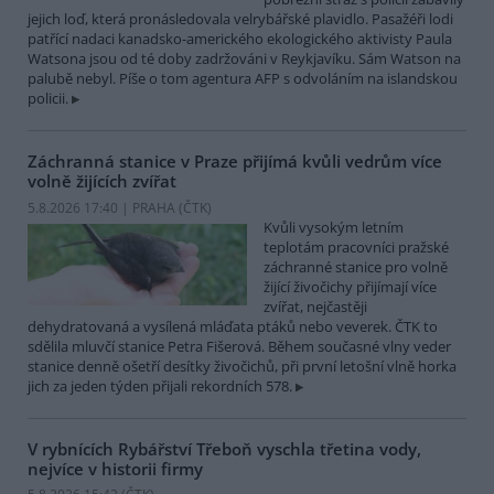
jejich loď, která pronásledovala velrybářské plavidlo. Pasažéři lodi
patřící nadaci kanadsko-amerického ekologického aktivisty Paula
Watsona jsou od té doby zadržováni v Reykjavíku. Sám Watson na
palubě nebyl. Píše o tom agentura AFP s odvoláním na islandskou
policii.
Záchranná stanice v Praze přijímá kvůli vedrům více
volně žijících zvířat
5.8.2026 17:40 | PRAHA (
ČTK
)
Kvůli vysokým letním
teplotám pracovníci pražské
záchranné stanice pro volně
žijící živočichy přijímají více
zvířat, nejčastěji
dehydratovaná a vysílená mláďata ptáků nebo veverek. ČTK to
sdělila mluvčí stanice Petra Fišerová. Během současné vlny veder
stanice denně ošetří desítky živočichů, při první letošní vlně horka
jich za jeden týden přijali rekordních 578.
V rybnících Rybářství Třeboň vyschla třetina vody,
nejvíce v historii firmy