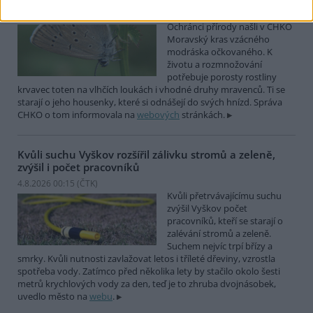
4.8.2026 01:58 (
ČTK
)
Ochránci přírody našli v CHKO
Moravský kras vzácného
modráska očkovaného. K
životu a rozmnožování
potřebuje porosty rostliny
krvavec toten na vlhčích loukách i vhodné druhy mravenců. Ti se
starají o jeho housenky, které si odnášejí do svých hnízd. Správa
CHKO o tom informovala na
webových
stránkách.
Kvůli suchu Vyškov rozšířil zálivku stromů a zeleně,
zvýšil i počet pracovníků
4.8.2026 00:15 (
ČTK
)
Kvůli přetrvávajícímu suchu
zvýšil Vyškov počet
pracovníků, kteří se starají o
zalévání stromů a zeleně.
Suchem nejvíc trpí břízy a
smrky. Kvůli nutnosti zavlažovat letos i tříleté dřeviny, vzrostla
spotřeba vody. Zatímco před několika lety by stačilo okolo šesti
metrů krychlových vody za den, teď je to zhruba dvojnásobek,
uvedlo město na
webu
.