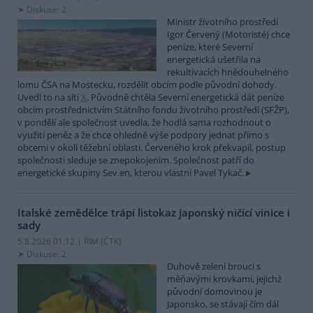
Diskuse: 2
Ministr životního prostředí
Igor Červený (Motoristé) chce
peníze, které Severní
energetická ušetřila na
rekultivacích hnědouhelného
lomu ČSA na Mostecku, rozdělit obcím podle původní dohody.
Uvedl to na síti
X
. Původně chtěla Severní energetická dát peníze
obcím prostřednictvím Státního fondu životního prostředí (SFŽP),
v pondělí ale společnost uvedla, že hodlá sama rozhodnout o
využití peněz a že chce ohledně výše podpory jednat přímo s
obcemi v okolí těžební oblasti. Červeného krok překvapil, postup
společnosti sleduje se znepokojením. Společnost patří do
energetické skupiny Sev.en, kterou vlastní Pavel Tykač.
Italské zemědělce trápí listokaz japonský ničící vinice i
sady
5.8.2026 01:12 | ŘÍM (
ČTK
)
Diskuse: 2
Duhově zelení brouci s
měňavými krovkami, jejichž
původní domovinou je
Japonsko, se stávají čím dál