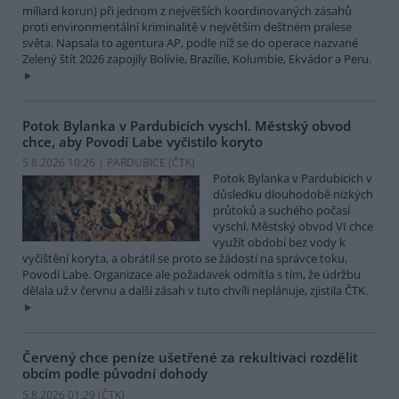
miliard korun) při jednom z největších koordinovaných zásahů
proti environmentální kriminalitě v největším deštném pralese
světa. Napsala to agentura AP, podle níž se do operace nazvané
Zelený štít 2026 zapojily Bolívie, Brazílie, Kolumbie, Ekvádor a Peru.
Potok Bylanka v Pardubicích vyschl. Městský obvod
chce, aby Povodí Labe vyčistilo koryto
5.8.2026 10:26 | PARDUBICE (
ČTK
)
Potok Bylanka v Pardubicích v
důsledku dlouhodobě nízkých
průtoků a suchého počasí
vyschl. Městský obvod VI chce
využít období bez vody k
vyčištění koryta, a obrátil se proto se žádostí na správce toku,
Povodí Labe. Organizace ale požadavek odmítla s tím, že údržbu
dělala už v červnu a další zásah v tuto chvíli neplánuje, zjistila ČTK.
Červený chce peníze ušetřené za rekultivaci rozdělit
obcím podle původní dohody
5.8.2026 01:29 (
ČTK
)