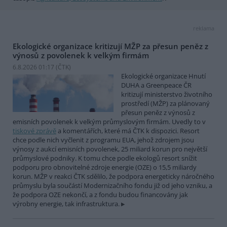
reklama
Ekologické organizace kritizují MŽP za přesun peněz z
výnosů z povolenek k velkým firmám
6.8.2026 01:17 (
ČTK
)
Ekologické organizace Hnutí
DUHA a Greenpeace ČR
kritizují ministerstvo životního
prostředí (MŽP) za plánovaný
přesun peněz z výnosů z
emisních povolenek k velkým průmyslovým firmám. Uvedly to v
tiskové zprávě
a komentářích, které má ČTK k dispozici. Resort
chce podle nich vyčlenit z programu EUA, jehož zdrojem jsou
výnosy z aukcí emisních povolenek, 25 miliard korun pro největší
průmyslové podniky. K tomu chce podle ekologů resort snížit
podporu pro obnovitelné zdroje energie (OZE) o 15,5 miliardy
korun. MŽP v reakci ČTK sdělilo, že podpora energeticky náročného
průmyslu byla součástí Modernizačního fondu již od jeho vzniku, a
že podpora OZE nekončí, a z fondu budou financovány jak
výrobny energie, tak infrastruktura.