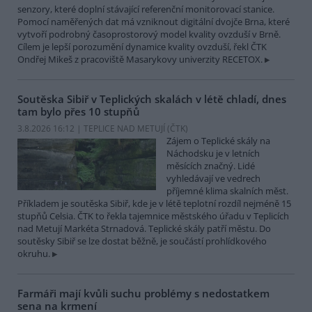
senzory, které doplní stávající referenční monitorovací stanice.
Pomocí naměřených dat má vzniknout digitální dvojče Brna, které
vytvoří podrobný časoprostorový model kvality ovzduší v Brně.
Cílem je lepší porozumění dynamice kvality ovzduší, řekl ČTK
Ondřej Mikeš z pracoviště Masarykovy univerzity RECETOX.
Soutěska Sibiř v Teplických skalách v létě chladí, dnes
tam bylo přes 10 stupňů
3.8.2026 16:12 | TEPLICE NAD METUJÍ (
ČTK
)
Zájem o Teplické skály na
Náchodsku je v letních
měsících značný. Lidé
vyhledávají ve vedrech
příjemné klima skalních měst.
Příkladem je soutěska Sibiř, kde je v létě teplotní rozdíl nejméně 15
stupňů Celsia. ČTK to řekla tajemnice městského úřadu v Teplicích
nad Metují Markéta Strnadová. Teplické skály patří městu. Do
soutěsky Sibiř se lze dostat běžně, je součástí prohlídkového
okruhu.
Farmáři mají kvůli suchu problémy s nedostatkem
sena na krmení