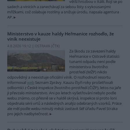
větší hrozbou v Itálii. Rojí se po
sadech a vinicích a zanechávají za sebou listy s vykousanými
mřížkami, což oslabuje rostliny a snižuje úrodu, napsala agentura
AP.
Ministerstvo v kauze haldy Heřmanice rozhodlo, že
viník neexistuje
4.8.2026 19:12 | OSTRAVA (
ČTK
)
Za škodu za zavezení haldy
Heřmanice v Ostravě statisíci
tunami odpadu není podle
ministerstva životního
prostředí (MŽP) nikdo
odpovědný a neexistuje oficiální viník. O rozhodnutí resortu
informoval
web
Seznam Zprávy. Kauzu čtyři roky prošetřovali
odborníci z České inspekce životního prostředí (ČIŽP), letos na jaře
ji převzalo ministerstvo. Ani po letech vyšetřování nebylo podle
webu známo, co přesně se v haldě skrývá, inspekce si proto loni
objednala sérii vrtů a následných analýz odebraných vzorků. Práce
ale měl podle webu minulý měsíc zastavit šéf úřadu Pavel Straka
pro jejich nadbytečnost.