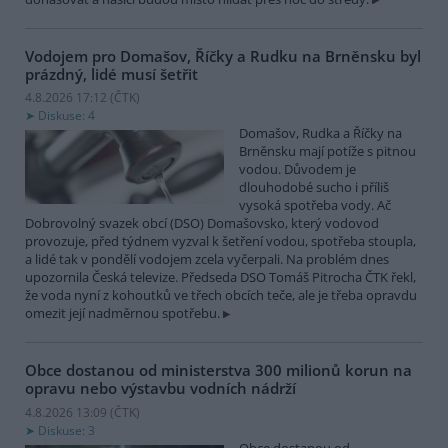
Vodojem pro Domašov, Říčky a Rudku na Brněnsku byl
prázdný, lidé musí šetřit
4.8.2026 17:12 (
ČTK
)
Diskuse: 4
Domašov, Rudka a Říčky na
Brněnsku mají potíže s pitnou
vodou. Důvodem je
dlouhodobé sucho i příliš
vysoká spotřeba vody. Ač
Dobrovolný svazek obcí (DSO) Domašovsko, který vodovod
provozuje, před týdnem vyzval k šetření vodou, spotřeba stoupla,
a lidé tak v pondělí vodojem zcela vyčerpali. Na problém dnes
upozornila Česká televize. Předseda DSO Tomáš Pitrocha ČTK řekl,
že voda nyní z kohoutků ve třech obcích teče, ale je třeba opravdu
omezit její nadměrnou spotřebu.
Obce dostanou od ministerstva 300 milionů korun na
opravu nebo výstavbu vodních nádrží
4.8.2026 13:09 (
ČTK
)
Diskuse: 3
Obce dostanou od