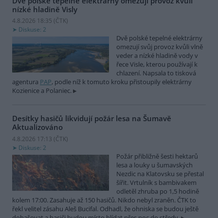
Dvě polské tepelné elektrárny omezují provoz kvůli
nízké hladině Visly
4.8.2026 18:35 (
ČTK
)
Diskuse: 2
Dvě polské tepelné elektrárny
omezují svůj provoz kvůli vlně
veder a nízké hladině vody v
řece Visle, kterou používají k
chlazení. Napsala to tisková
agentura
PAP
, podle níž k tomuto kroku přistoupily elektrárny
Kozienice a Polaniec.
Desítky hasičů likvidují požár lesa na Šumavě
Aktualizováno
4.8.2026 17:13 (
ČTK
)
Diskuse: 2
Požár přibližně šesti hektarů
lesa a louky u šumavských
Nezdic na Klatovsku se přestal
šířit. Vrtulník s bambivakem
odletěl zhruba po 1,5 hodině
kolem 17:00. Zasahuje až 150 hasičů. Nikdo nebyl zraněn. ČTK to
řekl velitel zásahu Aleš Bucifal. Odhadl, že ohniska se budou ještě
dohašovat a hasiči budou místo hlídat přes noc do středy.