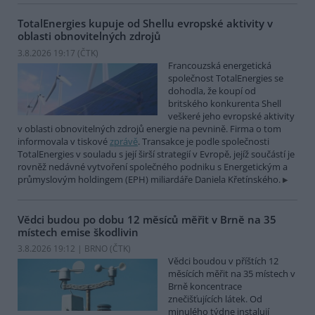
TotalEnergies kupuje od Shellu evropské aktivity v
oblasti obnovitelných zdrojů
3.8.2026 19:17 (
ČTK
)
Francouzská energetická
společnost TotalEnergies se
dohodla, že koupí od
britského konkurenta Shell
veškeré jeho evropské aktivity
v oblasti obnovitelných zdrojů energie na pevnině. Firma o tom
informovala v tiskové
zprávě
. Transakce je podle společnosti
TotalEnergies v souladu s její širší strategií v Evropě, jejíž součástí je
rovněž nedávné vytvoření společného podniku s Energetickým a
průmyslovým holdingem (EPH) miliardáře Daniela Křetínského.
Vědci budou po dobu 12 měsíců měřit v Brně na 35
místech emise škodlivin
3.8.2026 19:12 | BRNO (
ČTK
)
Vědci boudou v příštích 12
měsících měřit na 35 místech v
Brně koncentrace
znečišťujících látek. Od
minulého týdne instalují