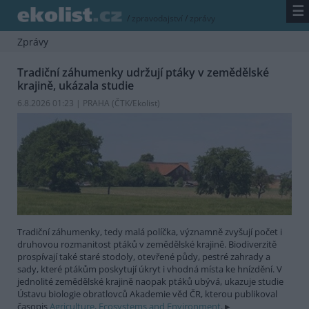
☰
/
zpravodajství
/
zprávy
Zprávy
Tradiční záhumenky udržují ptáky v zemědělské
krajině, ukázala studie
6.8.2026 01:23 | PRAHA (
ČTK/Ekolist
)
Tradiční záhumenky, tedy malá políčka, významně zvyšují počet i
druhovou rozmanitost ptáků v zemědělské krajině. Biodiverzitě
prospívají také staré stodoly, otevřené půdy, pestré zahrady a
sady, které ptákům poskytují úkryt i vhodná místa ke hnízdění. V
jednolité zemědělské krajině naopak ptáků ubývá, ukazuje studie
Ústavu biologie obratlovců Akademie věd ČR, kterou publikoval
časopis
Agriculture, Ecosystems and Environment
.