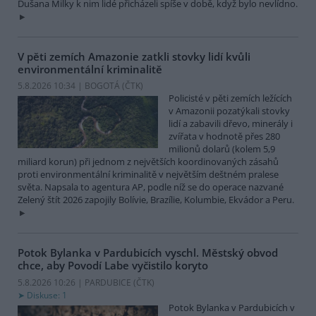
Dušana Milky k nim lidé přicházeli spíše v době, když bylo nevlídno.
V pěti zemích Amazonie zatkli stovky lidí kvůli
environmentální kriminalitě
5.8.2026 10:34 | BOGOTÁ (
ČTK
)
Policisté v pěti zemích ležících
v Amazonii pozatýkali stovky
lidí a zabavili dřevo, minerály i
zvířata v hodnotě přes 280
milionů dolarů (kolem 5,9
miliard korun) při jednom z největších koordinovaných zásahů
proti environmentální kriminalitě v největším deštném pralese
světa. Napsala to agentura AP, podle níž se do operace nazvané
Zelený štít 2026 zapojily Bolívie, Brazílie, Kolumbie, Ekvádor a Peru.
Potok Bylanka v Pardubicích vyschl. Městský obvod
chce, aby Povodí Labe vyčistilo koryto
5.8.2026 10:26 | PARDUBICE (
ČTK
)
Diskuse: 1
Potok Bylanka v Pardubicích v