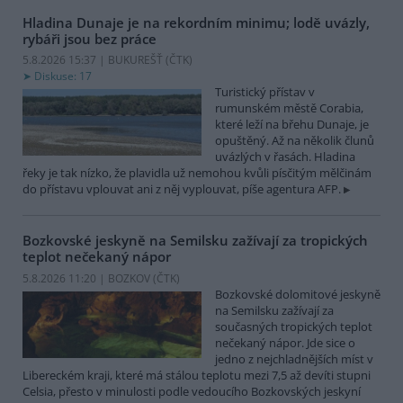
Hladina Dunaje je na rekordním minimu; lodě uvázly,
rybáři jsou bez práce
5.8.2026 15:37 | BUKUREŠŤ (
ČTK
)
Diskuse: 17
Turistický přístav v
rumunském městě Corabia,
které leží na břehu Dunaje, je
opuštěný. Až na několik člunů
uvázlých v řasách. Hladina
řeky je tak nízko, že plavidla už nemohou kvůli písčitým mělčinám
do přístavu vplouvat ani z něj vyplouvat, píše agentura AFP.
Bozkovské jeskyně na Semilsku zažívají za tropických
teplot nečekaný nápor
5.8.2026 11:20 | BOZKOV (
ČTK
)
Bozkovské dolomitové jeskyně
na Semilsku zažívají za
současných tropických teplot
nečekaný nápor. Jde sice o
jedno z nejchladnějších míst v
Libereckém kraji, které má stálou teplotu mezi 7,5 až devíti stupni
Celsia, přesto v minulosti podle vedoucího Bozkovských jeskyní