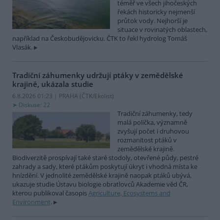
téměř ve všech jihočeských
řekách historicky nejmenší
průtok vody. Nejhorší je
situace v rovinatých oblastech,
například na Českobudějovicku. ČTK to řekl hydrolog Tomáš
Vlasák.
Tradiční záhumenky udržují ptáky v zemědělské
krajině, ukázala studie
6.8.2026 01:23 | PRAHA (
ČTK/Ekolist
)
Diskuse: 22
Tradiční záhumenky, tedy
malá políčka, významně
zvyšují počet i druhovou
rozmanitost ptáků v
zemědělské krajině.
Biodiverzitě prospívají také staré stodoly, otevřené půdy, pestré
zahrady a sady, které ptákům poskytují úkryt i vhodná místa ke
hnízdění. V jednolité zemědělské krajině naopak ptáků ubývá,
ukazuje studie Ústavu biologie obratlovců Akademie věd ČR,
kterou publikoval časopis
Agriculture, Ecosystems and
Environment
.