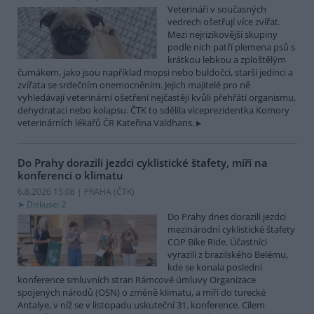
Veterináři v současných
vedrech ošetřují více zvířat.
Mezi nejrizikovější skupiny
podle nich patří plemena psů s
krátkou lebkou a zploštělým
čumákem, jako jsou například mopsi nebo buldočci, starší jedinci a
zvířata se srdečním onemocněním. Jejich majitelé pro ně
vyhledávají veterinární ošetření nejčastěji kvůli přehřátí organismu,
dehydrataci nebo kolapsu. ČTK to sdělila viceprezidentka Komory
veterinárních lékařů ČR Kateřina Valdhans.
Do Prahy dorazili jezdci cyklistické štafety, míří na
konferenci o klimatu
6.8.2026 15:08 | PRAHA (
ČTK
)
Diskuse: 2
Do Prahy dnes dorazili jezdci
mezinárodní cyklistické štafety
COP Bike Ride. Účastníci
vyrazili z brazilského Belému,
kde se konala poslední
konference smluvních stran Rámcové úmluvy Organizace
spojených národů (OSN) o změně klimatu, a míří do turecké
Antalye, v níž se v listopadu uskuteční 31. konference. Cílem