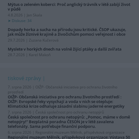
Mýtus o zeleném koberci: Proč anglický trávník v létě zabíjí život
v půdě
4.8.2026 | Jan Skala
Diskuse: 34
Dopady horka a sucha na přírodu jsou kritické. ČSOP ukazuje,
jak může žíznivé krajině a živočichům pomoci veřejnost i obce
29.7.2026 | Zuzana Kučerová
Myslete v horkých dnech na volně žijící ptáky a další zvířata
28.7.2026 | Karel Makoň
tiskové zprávy
7. srpna 2026 |
OIŽP- Občanská iniciativa pro ochranu životního
prostředí
OIŽP- Občanská iniciativa pro ochranu životního prostředí :
OIŽP: Evropské řeky vysychají a voda v nich se otepluje:
Klimatická krize odhaluje zásadní slabinu jaderné energetiky
7. srpna 2026 |
Česká společnost pro ochranu netopýrů
Česká společnost pro ochranu netopýrů: „Pomoc, máme v domě
netopýry!“ Bezplatná poradna ČESON je v létě zavalena
telefonáty. Sama potřebuje finanční podporu.
6. srpna 2026 |
Regionální muzeum Mělník, příspěvková organizace
Regionální muzeum Mělník, příspěvková organizace: Výstava 50