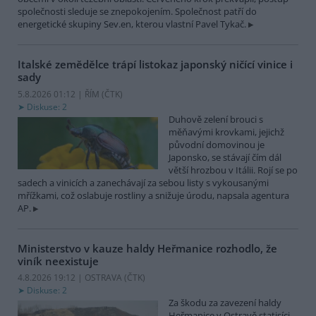
společnosti sleduje se znepokojením. Společnost patří do
energetické skupiny Sev.en, kterou vlastní Pavel Tykač.
Italské zemědělce trápí listokaz japonský ničící vinice i
sady
5.8.2026 01:12 | ŘÍM (
ČTK
)
Diskuse: 2
Duhově zelení brouci s
měňavými krovkami, jejichž
původní domovinou je
Japonsko, se stávají čím dál
větší hrozbou v Itálii. Rojí se po
sadech a vinicích a zanechávají za sebou listy s vykousanými
mřížkami, což oslabuje rostliny a snižuje úrodu, napsala agentura
AP.
Ministerstvo v kauze haldy Heřmanice rozhodlo, že
viník neexistuje
4.8.2026 19:12 | OSTRAVA (
ČTK
)
Diskuse: 2
Za škodu za zavezení haldy
Heřmanice v Ostravě statisíci