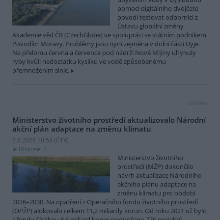
pomocí digitálního dvojčete
povodí testovat odborníci z
Ústavu globální změny
Akademie věd ČR (CzechGlobe) ve spolupráci se státním podnikem
Povodím Moravy. Problémy jsou nyní zejména v dolní části Dyje.
Na přelomu června a července pod nádrží Nové Mlýny uhynuly
ryby kvůli nedostatku kyslíku ve vodě způsobenému
přemnožením sinic.
reklama
Ministerstvo životního prostředí aktualizovalo Národní
akční plán adaptace na změnu klimatu
7.8.2026 10:53 (
ČTK
)
Diskuse: 2
Ministerstvo životního
prostředí (MŽP) dokončilo
návrh aktualizace Národního
akčního plánu adaptace na
změnu klimatu pro období
2026–2030. Na opatření z Operačního fondu životního prostředí
(OPŽP) alokovalo celkem 11,2 miliardy korun. Od roku 2021 už bylo
z fondu částkou 8,6 miliard korun podpořeno 776 projektů