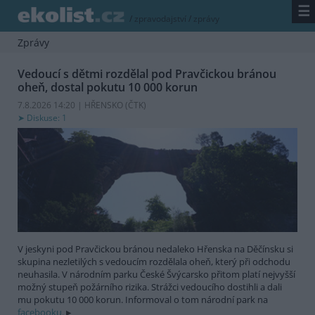
☰
/
zpravodajství
/
zprávy
Zprávy
Vedoucí s dětmi rozdělal pod Pravčickou bránou
oheň, dostal pokutu 10 000 korun
7.8.2026 14:20 | HŘENSKO (
ČTK
)
Diskuse: 1
V jeskyni pod Pravčickou bránou nedaleko Hřenska na Děčínsku si
skupina nezletilých s vedoucím rozdělala oheň, který při odchodu
neuhasila. V národním parku České Švýcarsko přitom platí nejvyšší
možný stupeň požárního rizika. Strážci vedoucího dostihli a dali
mu pokutu 10 000 korun. Informoval o tom národní park na
facebooku.