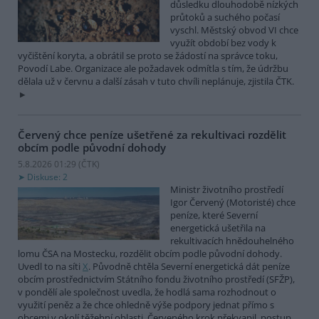
důsledku dlouhodobě nízkých
průtoků a suchého počasí
vyschl. Městský obvod VI chce
využít období bez vody k
vyčištění koryta, a obrátil se proto se žádostí na správce toku,
Povodí Labe. Organizace ale požadavek odmítla s tím, že údržbu
dělala už v červnu a další zásah v tuto chvíli neplánuje, zjistila ČTK.
Červený chce peníze ušetřené za rekultivaci rozdělit
obcím podle původní dohody
5.8.2026 01:29 (
ČTK
)
Diskuse: 2
Ministr životního prostředí
Igor Červený (Motoristé) chce
peníze, které Severní
energetická ušetřila na
rekultivacích hnědouhelného
lomu ČSA na Mostecku, rozdělit obcím podle původní dohody.
Uvedl to na síti
X
. Původně chtěla Severní energetická dát peníze
obcím prostřednictvím Státního fondu životního prostředí (SFŽP),
v pondělí ale společnost uvedla, že hodlá sama rozhodnout o
využití peněz a že chce ohledně výše podpory jednat přímo s
obcemi v okolí těžební oblasti. Červeného krok překvapil, postup