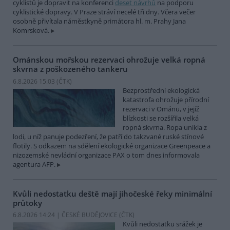
cyklistů je dopravit na konferenci
deset návrhů
na podporu
cyklistické dopravy. V Praze stráví necelé tři dny. Včera večer
osobně přivítala náměstkyně primátora hl. m. Prahy Jana
Komrsková.
Ománskou mořskou rezervaci ohrožuje velká ropná
skvrna z poškozeného tankeru
6.8.2026 15:03 (
ČTK
)
Bezprostřední ekologická
katastrofa ohrožuje přírodní
rezervaci v Ománu, v jejíž
blízkosti se rozšířila velká
ropná skvrna. Ropa unikla z
lodi, u níž panuje podezření, že patří do takzvané ruské stínové
flotily. S odkazem na sdělení ekologické organizace Greenpeace a
nizozemské nevládní organizace PAX o tom dnes informovala
agentura AFP.
Kvůli nedostatku deště mají jihočeské řeky minimální
průtoky
6.8.2026 14:24 | ČESKÉ BUDĚJOVICE (
ČTK
)
Kvůli nedostatku srážek je