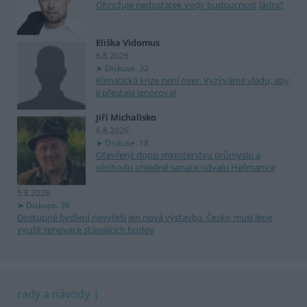
Ohrožuje nedostatek vody budoucnost jádra?
Eliška Vidomus
6.8.2026
Diskuse: 32
Klimatická krize není over. Vyzýváme vládu, aby
ji přestala ignorovat
Jiří Michalisko
6.8.2026
Diskuse: 18
Otevřený dopis ministerstvu průmyslu a
obchodu ohledně sanace odvalu Heřmanice
5.8.2026
Diskuse: 39
Dostupné bydlení nevyřeší jen nová výstavba. Česko musí lépe
využít renovace stávajících budov
rady a návody