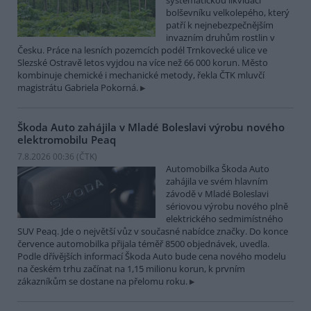
systematickou likvidací
bolševníku velkolepého, který
patří k nejnebezpečnějším
invazním druhům rostlin v
Česku. Práce na lesních pozemcích podél Trnkovecké ulice ve
Slezské Ostravě letos vyjdou na více než 66 000 korun. Město
kombinuje chemické i mechanické metody, řekla ČTK mluvčí
magistrátu Gabriela Pokorná.
Škoda Auto zahájila v Mladé Boleslavi výrobu nového
elektromobilu Peaq
7.8.2026 00:36 (
ČTK
)
Automobilka Škoda Auto
zahájila ve svém hlavním
závodě v Mladé Boleslavi
sériovou výrobu nového plně
elektrického sedmimístného
SUV Peaq. Jde o největší vůz v současné nabídce značky. Do konce
července automobilka přijala téměř 8500 objednávek, uvedla.
Podle dřívějších informací Škoda Auto bude cena nového modelu
na českém trhu začínat na 1,15 milionu korun, k prvním
zákazníkům se dostane na přelomu roku.