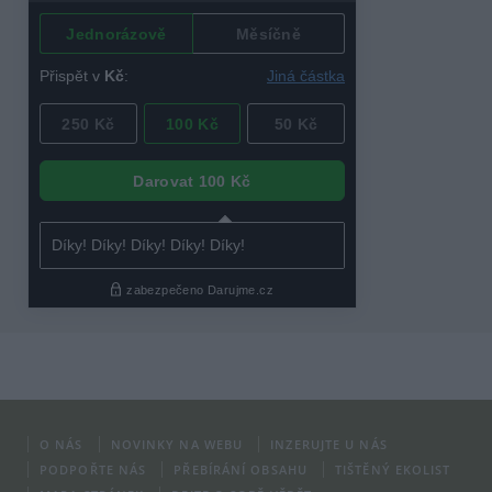
O NÁS
NOVINKY NA WEBU
INZERUJTE U NÁS
PODPOŘTE NÁS
PŘEBÍRÁNÍ OBSAHU
TIŠTĚNÝ EKOLIST