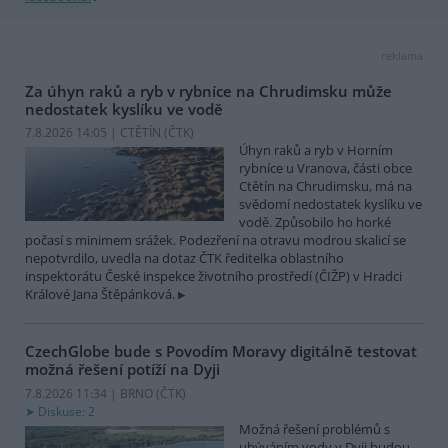
reklama
Za úhyn raků a ryb v rybníce na Chrudimsku může
nedostatek kyslíku ve vodě
7.8.2026 14:05 | CTĚTÍN (
ČTK
)
Úhyn raků a ryb v Horním
rybníce u Vranova, části obce
Ctětín na Chrudimsku, má na
svědomí nedostatek kyslíku ve
vodě. Způsobilo ho horké
počasí s minimem srážek. Podezření na otravu modrou skalicí se
nepotvrdilo, uvedla na dotaz ČTK ředitelka oblastního
inspektorátu České inspekce životního prostředí (ČIŽP) v Hradci
Králové Jana Štěpánková.
CzechGlobe bude s Povodím Moravy digitálně testovat
možná řešení potíží na Dyji
7.8.2026 11:34 | BRNO (
ČTK
)
Diskuse: 2
Možná řešení problémů s
ubýváním vody v Dyji budou