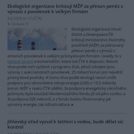
Ekologické organizace kritizují MŽP za přesun peněz z
výnosů z povolenek k velkým firmám
6.8.2026 01:17 (
ČTK
)
Diskuse: 9
Ekologické organizace Hnutí
DUHA a Greenpeace ČR
kritizují ministerstvo životního
prostředí (MŽP) za plánovaný
přesun peněz z výnosů z
emisních povolenek k velkým průmyslovým firmám. Uvedly to v
tiskové zprávě
a komentářích, které má ČTK k dispozici. Resort
chce podle nich vyčlenit z programu EUA, jehož zdrojem jsou
výnosy z aukcí emisních povolenek, 25 miliard korun pro největší
průmyslové podniky. K tomu chce podle ekologů resort snížit
podporu pro obnovitelné zdroje energie (OZE) o 15,5 miliardy
korun. MŽP v reakci ČTK sdělilo, že podpora energeticky náročného
průmyslu byla součástí Modernizačního fondu již od jeho vzniku, a
že podpora OZE nekončí, a z fondu budou financovány jak
výrobny energie, tak infrastruktura.
Jihlavský úřad vyzval k šetření s vodou, bude dělat víc
kontrol