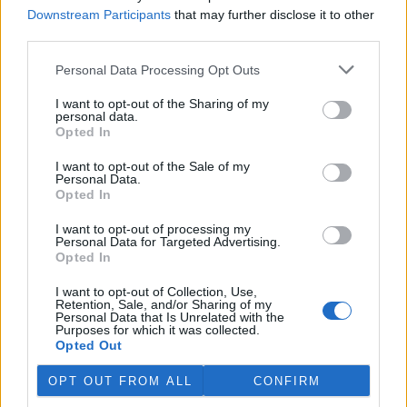
Martina Kaňková. Případem se zabývá policie.
Downstream Participants
that may further disclose it to other
third parties.
Island vyhostí aktivisty bojující proti lovu velryb,
Personal Data Processing Opt Outs
pronásledovali velrybáře
5.8.2026 19:54 (
ČTK
)
I want to opt-out of the Sharing of my
Islandské úřady nařídily
personal data.
vyhoštění 21 aktivistů
Opted In
bojujících proti lovu velryb
poté, co minulý týden
I want to opt-out of the Sale of my
Personal Data.
pobřežní stráž s policií zabavily
Opted In
jejich loď, která pronásledovala velrybářské plavidlo. Pasažéři lodi
patřící nadaci kanadsko-amerického ekologického aktivisty Paula
Watsona jsou od té doby zadržováni v Reykjavíku. Sám Watson na
I want to opt-out of processing my
Personal Data for Targeted Advertising.
palubě nebyl. Píše o tom agentura AFP s odvoláním na islandskou
Opted In
policii.
I want to opt-out of Collection, Use,
Retention, Sale, and/or Sharing of my
Záchranná stanice v Praze přijímá kvůli vedrům více
Personal Data that Is Unrelated with the
volně žijících zvířat
Purposes for which it was collected.
Opted Out
5.8.2026 17:40 | PRAHA (
ČTK
)
Kvůli vysokým letním
OPT OUT FROM ALL
CONFIRM
teplotám pracovníci pražské
záchranné stanice pro volně