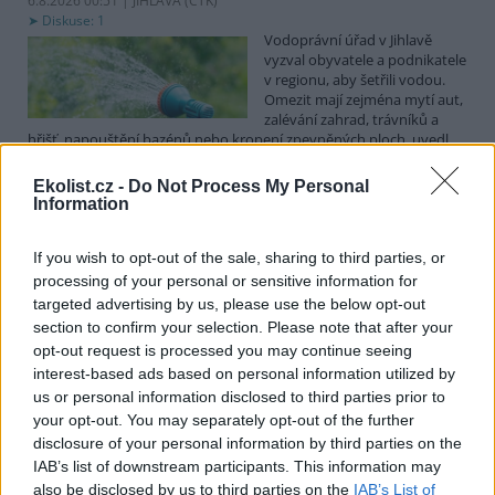
6.8.2026 00:51 | JIHLAVA (
ČTK
)
Diskuse: 1
Vodoprávní úřad v Jihlavě
vyzval obyvatele a podnikatele
v regionu, aby šetřili vodou.
Omezit mají zejména mytí aut,
zalévání zahrad, trávníků a
hřišť, napouštění bazénů nebo kropení zpevněných ploch, uvedl
mluvčí radnice Radovan Daněk. Úřad podle něj bude víc
kontrolovat povolené odběry. Výzva k šetření vodou platí pro
Ekolist.cz -
Do Not Process My Personal
všechny obce spadající pod Jihlavu jako obec s rozšířenou
Information
působností.
If you wish to opt-out of the sale, sharing to third parties, or
Celníci odhalili gang překupníků papoušků, zajistili
processing of your personal or sensitive information for
stovku ptáků
targeted advertising by us, please use the below opt-out
section to confirm your selection. Please note that after your
5.8.2026 20:13 (
ČTK
)
Celníci odhalili gang
opt-out request is processed you may continue seeing
překupníků chráněných druhů
interest-based ads based on personal information utilized by
papoušků působící v několika
us or personal information disclosed to third parties prior to
krajích a zajistili asi stovku
your opt-out. You may separately opt-out of the further
ptáků. S odchytem a
disclosure of your personal information by third parties on the
zajištěním zvířat celníkům pomohly zoo v Praze, Zlíně a Ostravě. V
ostravské zahradě také papoušci nalezli dočasné útočiště. V
IAB’s list of downstream participants. This information may
tiskové zprávě na
webu
celníků to oznámila mluvčí Celní správy ČR
also be disclosed by us to third parties on the
IAB’s List of