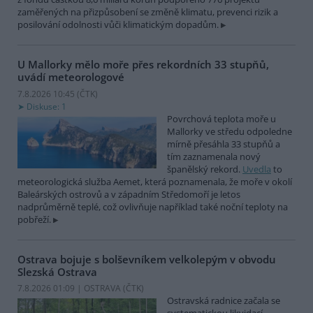
zaměřených na přizpůsobení se změně klimatu, prevenci rizik a
posilování odolnosti vůči klimatickým dopadům.
U Mallorky mělo moře přes rekordních 33 stupňů,
uvádí meteorologové
7.8.2026 10:45 (
ČTK
)
Diskuse: 1
Povrchová teplota moře u
Mallorky ve středu odpoledne
mírně přesáhla 33 stupňů a
tím zaznamenala nový
španělský rekord.
Uvedla
to
meteorologická služba Aemet, která poznamenala, že moře v okolí
Baleárských ostrovů a v západním Středomoří je letos
nadprůměrně teplé, což ovlivňuje například také noční teploty na
pobřeží.
Ostrava bojuje s bolševníkem velkolepým v obvodu
Slezská Ostrava
7.8.2026 01:09 | OSTRAVA (
ČTK
)
Ostravská radnice začala se