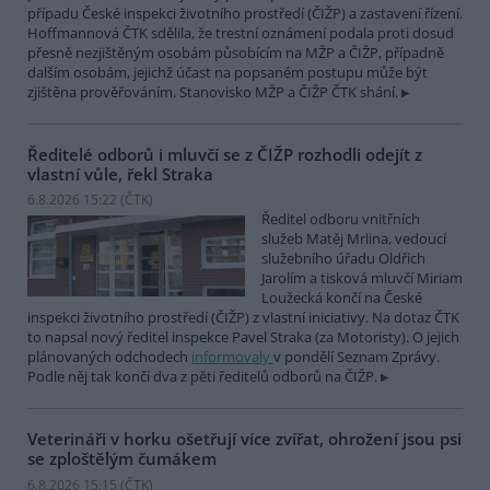
případu České inspekci životního prostředí (ČIŽP) a zastavení řízení.
Hoffmannová ČTK sdělila, že trestní oznámení podala proti dosud
přesně nezjištěným osobám působícím na MŽP a ČIŽP, případně
dalším osobám, jejichž účast na popsaném postupu může být
zjištěna prověřováním. Stanovisko MŽP a ČIŽP ČTK shání.
Ředitelé odborů i mluvčí se z ČIŽP rozhodli odejít z
vlastní vůle, řekl Straka
6.8.2026 15:22 (
ČTK
)
Ředitel odboru vnitřních
služeb Matěj Mrlina, vedoucí
služebního úřadu Oldřich
Jarolím a tisková mluvčí Miriam
Loužecká končí na České
inspekci životního prostředí (ČIŽP) z vlastní iniciativy. Na dotaz ČTK
to napsal nový ředitel inspekce Pavel Straka (za Motoristy). O jejich
plánovaných odchodech
informovaly
v pondělí Seznam Zprávy.
Podle něj tak končí dva z pěti ředitelů odborů na ČIŽP.
Veterináři v horku ošetřují více zvířat, ohrožení jsou psi
se zploštělým čumákem
6.8.2026 15:15 (
ČTK
)