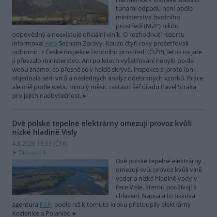
tunami odpadu není podle
ministerstva životního
prostředí (MŽP) nikdo
odpovědný a neexistuje oficiální viník. O rozhodnutí resortu
informoval
web
Seznam Zprávy. Kauzu čtyři roky prošetřovali
odborníci z České inspekce životního prostředí (ČIŽP), letos na jaře
ji převzalo ministerstvo. Ani po letech vyšetřování nebylo podle
webu známo, co přesně se v haldě skrývá, inspekce si proto loni
objednala sérii vrtů a následných analýz odebraných vzorků. Práce
ale měl podle webu minulý měsíc zastavit šéf úřadu Pavel Straka
pro jejich nadbytečnost.
Dvě polské tepelné elektrárny omezují provoz kvůli
nízké hladině Visly
4.8.2026 18:35 (
ČTK
)
Diskuse: 6
Dvě polské tepelné elektrárny
omezují svůj provoz kvůli vlně
veder a nízké hladině vody v
řece Visle, kterou používají k
chlazení. Napsala to tisková
agentura
PAP
, podle níž k tomuto kroku přistoupily elektrárny
Kozienice a Polaniec.