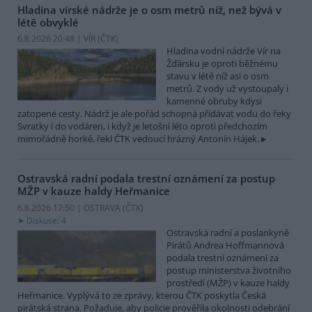
Hladina vírské nádrže je o osm metrů níž, než bývá v
létě obvyklé
6.8.2026 20:48 | VÍR (
ČTK
)
Hladina vodní nádrže Vír na
Žďársku je oproti běžnému
stavu v létě níž asi o osm
metrů. Z vody už vystoupaly i
kamenné obruby kdysi
zatopené cesty. Nádrž je ale pořád schopná přidávat vodu do řeky
Svratky i do vodáren, i když je letošní léto oproti předchozím
mimořádně horké, řekl ČTK vedoucí hrázný Antonín Hájek.
Ostravská radní podala trestní oznámení za postup
MŽP v kauze haldy Heřmanice
6.8.2026 17:50 | OSTRAVA (
ČTK
)
Diskuse: 4
Ostravská radní a poslankyně
Pirátů Andrea Hoffmannová
podala trestní oznámení za
postup ministerstva životního
prostředí (MŽP) v kauze haldy
Heřmanice. Vyplývá to ze zprávy, kterou ČTK poskytla Česká
pirátská strana. Požaduje, aby policie prověřila okolnosti odebrání