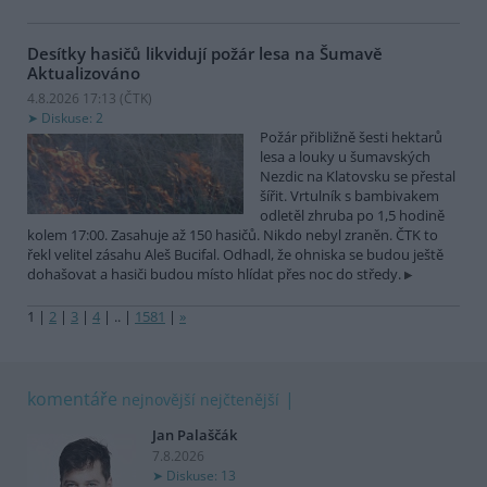
Desítky hasičů likvidují požár lesa na Šumavě
Aktualizováno
4.8.2026 17:13 (
ČTK
)
Diskuse: 2
Požár přibližně šesti hektarů
lesa a louky u šumavských
Nezdic na Klatovsku se přestal
šířit. Vrtulník s bambivakem
odletěl zhruba po 1,5 hodině
kolem 17:00. Zasahuje až 150 hasičů. Nikdo nebyl zraněn. ČTK to
řekl velitel zásahu Aleš Bucifal. Odhadl, že ohniska se budou ještě
dohašovat a hasiči budou místo hlídat přes noc do středy.
1
|
2
|
3
|
4
|
..
|
1581
|
»
komentáře
nejnovější
nejčtenější
Jan Palaščák
7.8.2026
Diskuse: 13