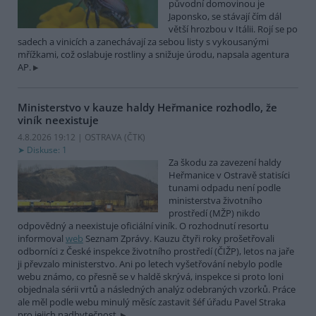
původní domovinou je
Japonsko, se stávají čím dál
větší hrozbou v Itálii. Rojí se po
sadech a vinicích a zanechávají za sebou listy s vykousanými
mřížkami, což oslabuje rostliny a snižuje úrodu, napsala agentura
AP.
Ministerstvo v kauze haldy Heřmanice rozhodlo, že
viník neexistuje
4.8.2026 19:12 | OSTRAVA (
ČTK
)
Diskuse: 1
Za škodu za zavezení haldy
Heřmanice v Ostravě statisíci
tunami odpadu není podle
ministerstva životního
prostředí (MŽP) nikdo
odpovědný a neexistuje oficiální viník. O rozhodnutí resortu
informoval
web
Seznam Zprávy. Kauzu čtyři roky prošetřovali
odborníci z České inspekce životního prostředí (ČIŽP), letos na jaře
ji převzalo ministerstvo. Ani po letech vyšetřování nebylo podle
webu známo, co přesně se v haldě skrývá, inspekce si proto loni
objednala sérii vrtů a následných analýz odebraných vzorků. Práce
ale měl podle webu minulý měsíc zastavit šéf úřadu Pavel Straka
pro jejich nadbytečnost.