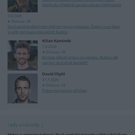
obchodu ohledně sanace odvalu Heřmanice
5.8.2026
Diskuse: 39
Dostupné bydlení nevyřeší jen nová výstavba. Česko musí lépe
využít renovace stávajících budov
Kilian Kaminski
1.8.2026
Diskuse: 38
Evropa slibuje právo na opravu. Budou ale
opravy skutečně levnější?
David Chytil
31.7.2026
Diskuse: 32
Právo na opravu přichází
rady a návody
Mýtus o zeleném koberci: Proč anglický trávník v létě zabíjí život