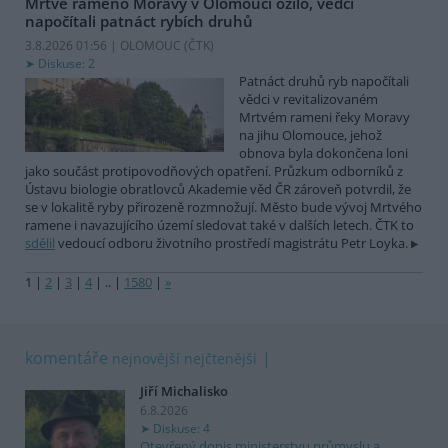
Mrtvé rameno Moravy v Olomouci ožilo, vědci
napočítali patnáct rybích druhů
3.8.2026 01:56 | OLOMOUC (
ČTK
)
Diskuse: 2
Patnáct druhů ryb napočítali
vědci v revitalizovaném
Mrtvém rameni řeky Moravy
na jihu Olomouce, jehož
obnova byla dokončena loni
jako součást protipovodňových opatření. Průzkum odborníků z
Ústavu biologie obratlovců Akademie věd ČR zároveň potvrdil, že
se v lokalitě ryby přirozeně rozmnožují. Město bude vývoj Mrtvého
ramene i navazujícího území sledovat také v dalších letech. ČTK to
sdělil
vedoucí odboru životního prostředí magistrátu Petr Loyka.
1
|
2
|
3
|
4
|
..
|
1580
|
»
komentáře
nejnovější
nejčtenější
Jiří Michalisko
6.8.2026
Diskuse: 4
Otevřený dopis ministerstvu průmyslu a