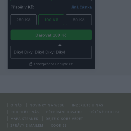
O NÁS
NOVINKY NA WEBU
INZERUJTE U NÁS
PODPOŘTE NÁS
PŘEBÍRÁNÍ OBSAHU
TIŠTĚNÝ EKOLIST
MAPA STRÁNEK
DEJTE O SOBĚ VĚDĚT
ZPRÁVY E-MAILEM
COOKIES