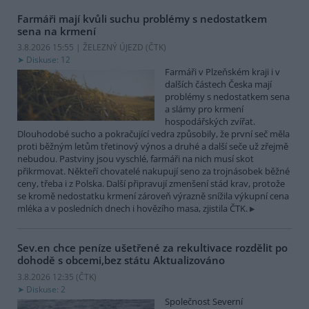
Farmáři mají kvůli suchu problémy s nedostatkem
sena na krmení
3.8.2026 15:55 | ŽELEZNÝ ÚJEZD (
ČTK
)
Diskuse: 12
Farmáři v Plzeňském kraji i v
dalších částech Česka mají
problémy s nedostatkem sena
a slámy pro krmení
hospodářských zvířat.
Dlouhodobé sucho a pokračující vedra způsobily, že první seč měla
proti běžným letům třetinový výnos a druhé a další seče už zřejmě
nebudou. Pastviny jsou vyschlé, farmáři na nich musí skot
přikrmovat. Někteří chovatelé nakupují seno za trojnásobek běžné
ceny, třeba i z Polska. Další připravují zmenšení stád krav, protože
se kromě nedostatku krmení zároveň výrazně snížila výkupní cena
mléka a v posledních dnech i hovězího masa, zjistila ČTK.
Sev.en chce peníze ušetřené za rekultivace rozdělit po
dohodě s obcemi,bez státu
Aktualizováno
3.8.2026 12:35 (
ČTK
)
Diskuse: 2
Společnost Severní