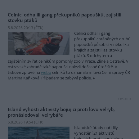
Celníci odhalili gang překupníků papoušků, zajistili
stovku ptáků
5.8.2026 20:13 (
ČTK
)
Celníci odhalili gang
překupníků chráněných druhů
papoušků působící v několika
krajích a zajistili asi stovku
ptáků. S odchytem a
zajištěním zvířat celníkům pomohly zoo v Praze, Zlíně a Ostravě. V
ostravské zahradě také papoušci nalezli dočasné útočiště. V
tiskové zprávě na
webu
celníků to oznámila mluvčí Celní správy ČR
Martina Kaňková. Případem se zabývá policie.
reklama
Island vyhostí aktivisty bojující proti lovu velryb,
pronásledovali velrybáře
5.8.2026 19:54 (
ČTK
)
Islandské úřady nařídily
vyhoštění 21 aktivistů
bojujících proti lovu velryb