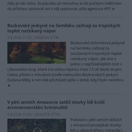
řeky je tak nízko, že plavidla už nemohou kvůli písčitým mělčinám
do přístavu vplouvat ani z něj vyplouvat, píše agentura AFP.
Bozkovské jeskyně na Semilsku zažívají za tropických
teplot nečekaný nápor
5.8.2026 11:20 | BOZKOV (
ČTK
)
Bozkovské dolomitové jeskyně
na Semilsku zažívají za
současných tropických teplot
nečekaný nápor. Jde sice o
jedno z nejchladnějších míst v
Libereckém kraji, které má stálou teplotu mezi 7,5 až devíti stupni
Celsia, přesto v minulosti podle vedoucího Bozkovských jeskyní
Dušana Milky k nim lidé přicházeli spíše v době, když bylo nevlídno.
V pěti zemích Amazonie zatkli stovky lidí kvůli
environmentální kriminalitě
5.8.2026 10:34 | BOGOTÁ (
ČTK
)
Policisté v pěti zemích ležících
v Amazonii pozatýkali stovky
lidí a zabavili dřevo, minerály i