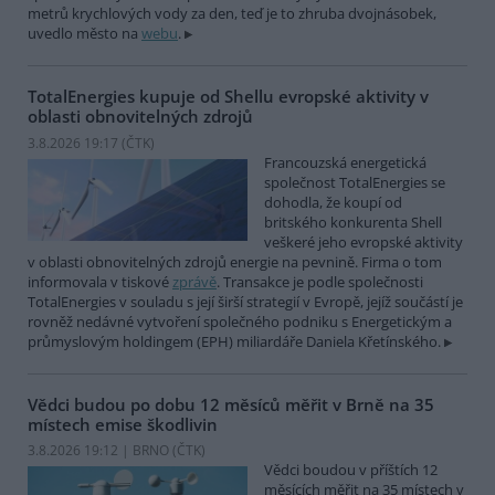
metrů krychlových vody za den, teď je to zhruba dvojnásobek,
uvedlo město na
webu
.
TotalEnergies kupuje od Shellu evropské aktivity v
oblasti obnovitelných zdrojů
3.8.2026 19:17 (
ČTK
)
Francouzská energetická
společnost TotalEnergies se
dohodla, že koupí od
britského konkurenta Shell
veškeré jeho evropské aktivity
v oblasti obnovitelných zdrojů energie na pevnině. Firma o tom
informovala v tiskové
zprávě
. Transakce je podle společnosti
TotalEnergies v souladu s její širší strategií v Evropě, jejíž součástí je
rovněž nedávné vytvoření společného podniku s Energetickým a
průmyslovým holdingem (EPH) miliardáře Daniela Křetínského.
Vědci budou po dobu 12 měsíců měřit v Brně na 35
místech emise škodlivin
3.8.2026 19:12 | BRNO (
ČTK
)
Vědci boudou v příštích 12
měsících měřit na 35 místech v