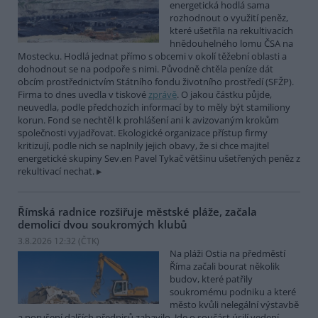
energetická hodlá sama
rozhodnout o využití peněz,
které ušetřila na rekultivacích
hnědouhelného lomu ČSA na
Mostecku. Hodlá jednat přímo s obcemi v okolí těžební oblasti a
dohodnout se na podpoře s nimi. Původně chtěla peníze dát
obcím prostřednictvím Státního fondu životního prostředí (SFŽP).
Firma to dnes uvedla v tiskové
zprávě
. O jakou částku půjde,
neuvedla, podle předchozích informací by to měly být stamiliony
korun. Fond se nechtěl k prohlášení ani k avizovaným krokům
společnosti vyjadřovat. Ekologické organizace přístup firmy
kritizují, podle nich se naplnily jejich obavy, že si chce majitel
energetické skupiny Sev.en Pavel Tykač většinu ušetřených peněz z
rekultivací nechat.
Římská radnice rozšiřuje městské pláže, začala
demolicí dvou soukromých klubů
3.8.2026 12:32 (
ČTK
)
Na pláži Ostia na předměstí
Říma začali bourat několik
budov, které patřily
soukromému podniku a které
město kvůli nelegální výstavbě
a porušení dalších předpisů zabavilo. Jde o součást úsilí vedení