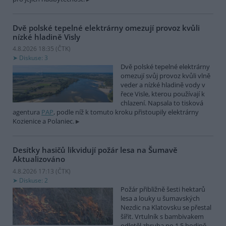
Dvě polské tepelné elektrárny omezují provoz kvůli
nízké hladině Visly
4.8.2026 18:35 (
ČTK
)
Diskuse: 3
Dvě polské tepelné elektrárny
omezují svůj provoz kvůli vlně
veder a nízké hladině vody v
řece Visle, kterou používají k
chlazení. Napsala to tisková
agentura
PAP
, podle níž k tomuto kroku přistoupily elektrárny
Kozienice a Polaniec.
Desítky hasičů likvidují požár lesa na Šumavě
Aktualizováno
4.8.2026 17:13 (
ČTK
)
Diskuse: 2
Požár přibližně šesti hektarů
lesa a louky u šumavských
Nezdic na Klatovsku se přestal
šířit. Vrtulník s bambivakem
odletěl zhruba po 1,5 hodině