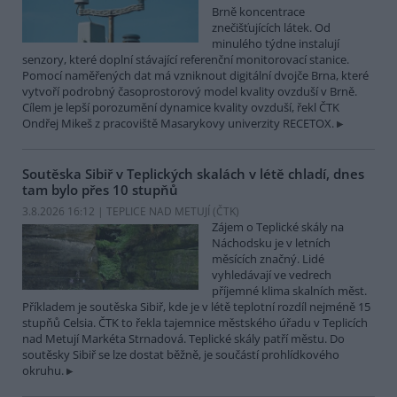
Brně koncentrace
znečišťujících látek. Od
minulého týdne instalují
senzory, které doplní stávající referenční monitorovací stanice.
Pomocí naměřených dat má vzniknout digitální dvojče Brna, které
vytvoří podrobný časoprostorový model kvality ovzduší v Brně.
Cílem je lepší porozumění dynamice kvality ovzduší, řekl ČTK
Ondřej Mikeš z pracoviště Masarykovy univerzity RECETOX.
Soutěska Sibiř v Teplických skalách v létě chladí, dnes
tam bylo přes 10 stupňů
3.8.2026 16:12 | TEPLICE NAD METUJÍ (
ČTK
)
Zájem o Teplické skály na
Náchodsku je v letních
měsících značný. Lidé
vyhledávají ve vedrech
příjemné klima skalních měst.
Příkladem je soutěska Sibiř, kde je v létě teplotní rozdíl nejméně 15
stupňů Celsia. ČTK to řekla tajemnice městského úřadu v Teplicích
nad Metují Markéta Strnadová. Teplické skály patří městu. Do
soutěsky Sibiř se lze dostat běžně, je součástí prohlídkového
okruhu.