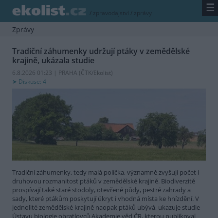
☰
/
zpravodajství
/
zprávy
Zprávy
Tradiční záhumenky udržují ptáky v zemědělské
krajině, ukázala studie
6.8.2026 01:23 | PRAHA (
ČTK/Ekolist
)
Diskuse: 4
Tradiční záhumenky, tedy malá políčka, významně zvyšují počet i
druhovou rozmanitost ptáků v zemědělské krajině. Biodiverzitě
prospívají také staré stodoly, otevřené půdy, pestré zahrady a
sady, které ptákům poskytují úkryt i vhodná místa ke hnízdění. V
jednolité zemědělské krajině naopak ptáků ubývá, ukazuje studie
Ústavu biologie obratlovců Akademie věd ČR, kterou publikoval