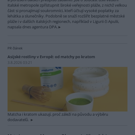
italské metropole zpřístupnit široké veřejnosti pláže, z nichž velkou
část si pronajímají soukromníci, kteří účtují vysoké poplatky za
lehátka a slunečníky. Podobně se snaží rozšířit bezplatné městské
pláže i v dalších italských regionech, například v Ligurii či Apulii,
napsala dnes agentura DPA.
PR článek
Asijské rostliny v Evropě: od matchy po kratom
3.8.2026 03:21
Matcha i kratom ukazují, proč záleží na původu a výběru
dodavatelů.