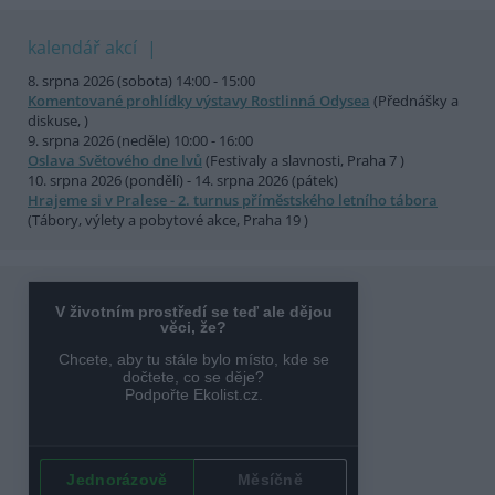
kalendář akcí
8. srpna 2026 (sobota) 14:00 - 15:00
Komentované prohlídky výstavy Rostlinná Odysea
(Přednášky a
diskuse, )
9. srpna 2026 (neděle) 10:00 - 16:00
Oslava Světového dne lvů
(Festivaly a slavnosti, Praha 7 )
10. srpna 2026 (pondělí) - 14. srpna 2026 (pátek)
Hrajeme si v Pralese - 2. turnus příměstského letního tábora
(Tábory, výlety a pobytové akce, Praha 19 )