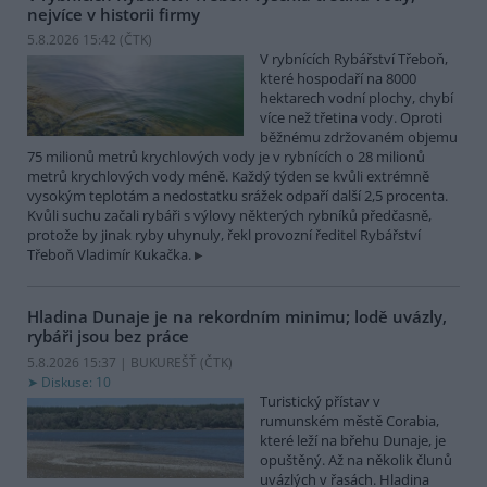
nejvíce v historii firmy
5.8.2026 15:42 (
ČTK
)
V rybnících Rybářství Třeboň,
které hospodaří na 8000
hektarech vodní plochy, chybí
více než třetina vody. Oproti
běžnému zdržovaném objemu
75 milionů metrů krychlových vody je v rybnících o 28 milionů
metrů krychlových vody méně. Každý týden se kvůli extrémně
vysokým teplotám a nedostatku srážek odpaří další 2,5 procenta.
Kvůli suchu začali rybáři s výlovy některých rybníků předčasně,
protože by jinak ryby uhynuly, řekl provozní ředitel Rybářství
Třeboň Vladimír Kukačka.
Hladina Dunaje je na rekordním minimu; lodě uvázly,
rybáři jsou bez práce
5.8.2026 15:37 | BUKUREŠŤ (
ČTK
)
Diskuse: 10
Turistický přístav v
rumunském městě Corabia,
které leží na břehu Dunaje, je
opuštěný. Až na několik člunů
uvázlých v řasách. Hladina