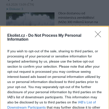
4.8.2026 13:09 (
ČTK
)
Diskuse: 3
Obce dostanou od
ministerstva zemědělství
(MZe) 300 milionů korun na
opravu, výstavbu nebo
odbahnění malých vodních
nádrží. Žádost o dotace mohou podávat od 7. září do 7. října.
Ekolist.cz -
Do Not Process My Personal
Information
Hospodářským zvířatům pomáhají při vedrech remízky
If you wish to opt-out of the sale, sharing to third parties, or
i kamenné stáje
processing of your personal or sensitive information for
4.8.2026 12:52 (
ČTK
)
targeted advertising by us, please use the below opt-out
Hospodářská zvířata na jihu
section to confirm your selection. Please note that after your
Čech se při tropických
opt-out request is processed you may continue seeing
teplotách ochlazují v
remízkách i kamenných stájích.
interest-based ads based on personal information utilized by
Někteří jihočeští farmáři
us or personal information disclosed to third parties prior to
vypouštějí krávy, ovce či koně na pastviny v noci a v největších
your opt-out. You may separately opt-out of the further
vedrech je nechávají uvnitř chladnějších budov. Kvůli suchu
disclosure of your personal information by third parties on the
neroste na loukách tráva a zemědělci musí dobytek přikrmovat
IAB’s list of downstream participants. This information may
zásobami sena na zimu. Vysychají zdroje vody a rostou náklady na
also be disclosed by us to third parties on the
IAB’s List of
její dopravu i na elektřinu na ochlazování zvířat, zjistila ČTK.
Downstream Participants
that may further disclose it to other