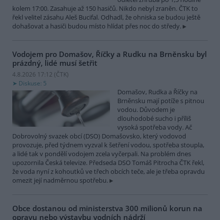
kolem 17:00. Zasahuje až 150 hasičů. Nikdo nebyl zraněn. ČTK to
řekl velitel zásahu Aleš Bucifal. Odhadl, že ohniska se budou ještě
dohašovat a hasiči budou místo hlídat přes noc do středy.
Vodojem pro Domašov, Říčky a Rudku na Brněnsku byl
prázdný, lidé musí šetřit
4.8.2026 17:12 (
ČTK
)
Diskuse: 5
Domašov, Rudka a Říčky na
Brněnsku mají potíže s pitnou
vodou. Důvodem je
dlouhodobé sucho i příliš
vysoká spotřeba vody. Ač
Dobrovolný svazek obcí (DSO) Domašovsko, který vodovod
provozuje, před týdnem vyzval k šetření vodou, spotřeba stoupla,
a lidé tak v pondělí vodojem zcela vyčerpali. Na problém dnes
upozornila Česká televize. Předseda DSO Tomáš Pitrocha ČTK řekl,
že voda nyní z kohoutků ve třech obcích teče, ale je třeba opravdu
omezit její nadměrnou spotřebu.
Obce dostanou od ministerstva 300 milionů korun na
opravu nebo výstavbu vodních nádrží