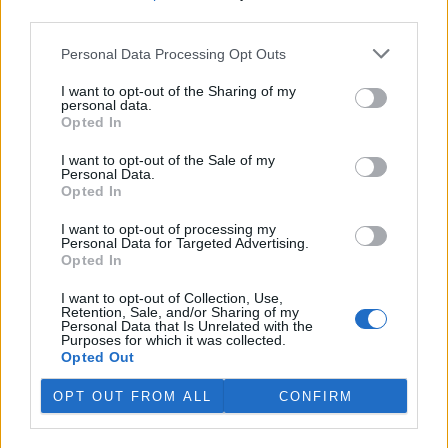
third parties.
V Japonsku, které bojuje s extrémními vedry, uhynuly
tři lvice, píše BBC News
Personal Data Processing Opt Outs
4.8.2026 12:42 (
ČTK
)
Diskuse: 2
I want to opt-out of the Sharing of my
personal data.
Tři lvice v zoologické zahradě v
Opted In
japonském Tokiu uhynuly
pravděpodobně v důsledku
I want to opt-out of the Sale of my
horka. Japonsko se toto léto
Personal Data.
potýká s vlnami extrémních
Opted In
veder, napsal zpravodajský server
BBC News
.
I want to opt-out of processing my
Personal Data for Targeted Advertising.
Ghanský parlament schválil přísný zákon na ochranu
Opted In
kakaových plantáží
4.8.2026 12:39 (
ČTK
)
I want to opt-out of Collection, Use,
Retention, Sale, and/or Sharing of my
Ghanský parlament schválil
Personal Data that Is Unrelated with the
zákon, podle kterého místním
Purposes for which it was collected.
farmářům hrozí až 20 let
Opted Out
vězení, pokud bez souhlasu
úřadů přemění svou kakaovou
OPT OUT FROM ALL
CONFIRM
plantáž na jiný účel. Informovala o tom agentura AP; zákon nyní
čeká na podpis prezidenta Johna Mahamy.