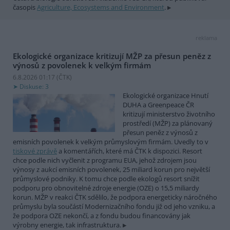
časopis
Agriculture, Ecosystems and Environment
.
reklama
Ekologické organizace kritizují MŽP za přesun peněz z
výnosů z povolenek k velkým firmám
6.8.2026 01:17 (
ČTK
)
Diskuse: 3
Ekologické organizace Hnutí
DUHA a Greenpeace ČR
kritizují ministerstvo životního
prostředí (MŽP) za plánovaný
přesun peněz z výnosů z
emisních povolenek k velkým průmyslovým firmám. Uvedly to v
tiskové zprávě
a komentářích, které má ČTK k dispozici. Resort
chce podle nich vyčlenit z programu EUA, jehož zdrojem jsou
výnosy z aukcí emisních povolenek, 25 miliard korun pro největší
průmyslové podniky. K tomu chce podle ekologů resort snížit
podporu pro obnovitelné zdroje energie (OZE) o 15,5 miliardy
korun. MŽP v reakci ČTK sdělilo, že podpora energeticky náročného
průmyslu byla součástí Modernizačního fondu již od jeho vzniku, a
že podpora OZE nekončí, a z fondu budou financovány jak
výrobny energie, tak infrastruktura.