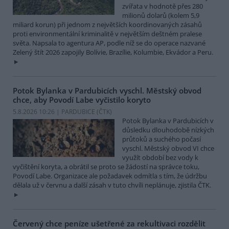
zvířata v hodnotě přes 280
milionů dolarů (kolem 5,9
miliard korun) při jednom z největších koordinovaných zásahů
proti environmentální kriminalitě v největším deštném pralese
světa. Napsala to agentura AP, podle níž se do operace nazvané
Zelený štít 2026 zapojily Bolívie, Brazílie, Kolumbie, Ekvádor a Peru.
Potok Bylanka v Pardubicích vyschl. Městský obvod
chce, aby Povodí Labe vyčistilo koryto
5.8.2026 10:26 | PARDUBICE (
ČTK
)
Potok Bylanka v Pardubicích v
důsledku dlouhodobě nízkých
průtoků a suchého počasí
vyschl. Městský obvod VI chce
využít období bez vody k
vyčištění koryta, a obrátil se proto se žádostí na správce toku,
Povodí Labe. Organizace ale požadavek odmítla s tím, že údržbu
dělala už v červnu a další zásah v tuto chvíli neplánuje, zjistila ČTK.
Červený chce peníze ušetřené za rekultivaci rozdělit