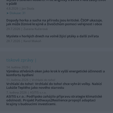
v půdě
4.8.2026 | Jan Skala
Diskuse: 31
Dopady horka a sucha na přírodu jsou kritické. ČSOP ukazuje,
jak může žíznivé krajině a živočichům pomoci veřejnost i obce
29.7.2026 | Zuzana Kučerová
Myslete v horkých dnech na volně žijící ptáky a další zvířata
28.7.2026 | Karel Makoň
tiskové zprávy
14. května 2026 |
Výměna střešních oken jako krok k vyšší energetické účinnosti a
komfortu bydlení
11. května 2026 |
Vrchlabí do toho!
Vrchlabí do toho!: Vrchlabí do toho! chce vyhrát volby. Nabízí
Lukáše Teplého jako nového starostu
7. května 2026 |
ASITIS s.r.o.
ASITIS s.r.o.: Podřipsko zahájilo přípravu strategie klimatické
odolnosti. Projekt Pathways2Resilience propojil adaptaci
krajiny s budoucími investicemi.