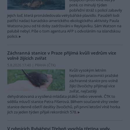
poté, co minulý týden
pobřežní stráž s policií zabavily
jejich loď, která pronásledovala velrybářské plavidlo. Pasažéři lodi
patřící nadaci kanadsko-amerického ekologického aktivisty Paula
Watsona jsou od té doby zadržováni v Reykjavíku. Sám Watson na
palubě nebyl. Píše o tom agentura AFP s odvoláním na islandskou
policii.
Záchranná stanice v Praze přijímá kvůli vedrům více
volně žijících zvířat
5.8.2026 17:40 | PRAHA (
ČTK
)
Kvůli vysokým letním
teplotám pracovníci pražské
záchranné stanice pro volně
žijící živočichy přijímají více
zvířat, nejčastěji
dehydratovaná a vysílená mláďata ptáků nebo veverek. ČTK to
sdělila mluvčí stanice Petra Fišerová. Během současné vlny veder
stanice denně ošetří desítky živočichů, při první letošní vlně horka
jich za jeden týden přijali rekordních 578.
V rybnících Rybářství Třeboň vyschla třetina vody,