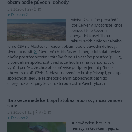
obcím podle původní dohody
5.8.2026 01:29 (
ČTK
)
Diskuse: 2
Ministr životního prostředí
Igor Červený (Motoristé) chce
peníze, které Severní
energetická ušetřila na
rekultivacích hnědouhelného
lomu ČSA na Mostecku, rozdělit obcím podle původní dohody.
Uvedl to na síti
X
. Původně chtěla Severní energetická dát peníze
obcím prostřednictvím Státního fondu životního prostředí (SFŽP),
v pondělí ale společnost uvedla, že hodlá sama rozhodnout o
využití peněz a že chce ohledně výše podpory jednat přímo s
obcemi v okolí těžební oblasti. Červeného krok překvapil, postup
společnosti sleduje se znepokojením. Společnost patří do
energetické skupiny Sev.en, kterou vlastní Pavel Tykač.
Italské zemědělce trápí listokaz japonský ničící vinice i
sady
5.8.2026 01:12 | ŘÍM (
ČTK
)
Diskuse: 2
Duhově zelení brouci s
měňavými krovkami, jejichž