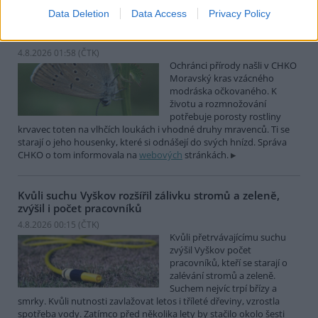
Data Deletion
Data Access
Privacy Policy
Ochránci přírody našli v Moravském krasu vzácného
modráska očkovaného
4.8.2026 01:58 (
ČTK
)
Ochránci přírody našli v CHKO
Moravský kras vzácného
modráska očkovaného. K
životu a rozmnožování
potřebuje porosty rostliny
krvavec toten na vlhčích loukách i vhodné druhy mravenců. Ti se
starají o jeho housenky, které si odnášejí do svých hnízd. Správa
CHKO o tom informovala na
webových
stránkách.
Kvůli suchu Vyškov rozšířil zálivku stromů a zeleně,
zvýšil i počet pracovníků
4.8.2026 00:15 (
ČTK
)
Kvůli přetrvávajícímu suchu
zvýšil Vyškov počet
pracovníků, kteří se starají o
zalévání stromů a zeleně.
Suchem nejvíc trpí břízy a
smrky. Kvůli nutnosti zavlažovat letos i tříleté dřeviny, vzrostla
spotřeba vody. Zatímco před několika lety by stačilo okolo šesti