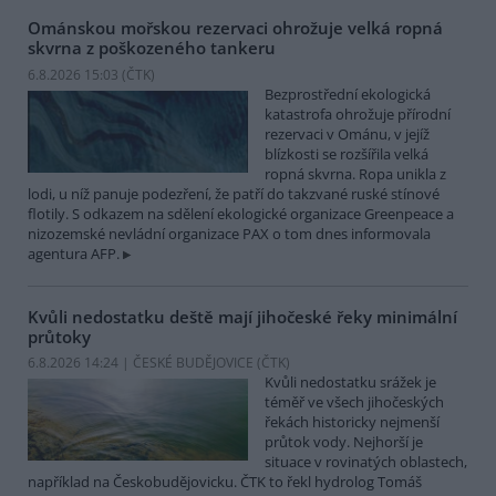
Ománskou mořskou rezervaci ohrožuje velká ropná
skvrna z poškozeného tankeru
6.8.2026 15:03 (
ČTK
)
Bezprostřední ekologická
katastrofa ohrožuje přírodní
rezervaci v Ománu, v jejíž
blízkosti se rozšířila velká
ropná skvrna. Ropa unikla z
lodi, u níž panuje podezření, že patří do takzvané ruské stínové
flotily. S odkazem na sdělení ekologické organizace Greenpeace a
nizozemské nevládní organizace PAX o tom dnes informovala
agentura AFP.
Kvůli nedostatku deště mají jihočeské řeky minimální
průtoky
6.8.2026 14:24 | ČESKÉ BUDĚJOVICE (
ČTK
)
Kvůli nedostatku srážek je
téměř ve všech jihočeských
řekách historicky nejmenší
průtok vody. Nejhorší je
situace v rovinatých oblastech,
například na Českobudějovicku. ČTK to řekl hydrolog Tomáš