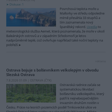
Diskuse: 1
Povrchová teplota moře u
Mallorky ve středu odpoledne
mírně přesáhla 33 stupňů a
tím zaznamenala nový
španělský rekord.
Uvedla
to
meteorologická služba Aemet, která poznamenala, že moře v okolí
Baleárských ostrovů a v západním Středomoří je letos
nadprůměrně teplé, což ovlivňuje například také noční teploty na
pobřeží.
reklama
Ostrava bojuje s bolševníkem velkolepým v obvodu
Slezská Ostrava
7.8.2026 01:09 | OSTRAVA (
ČTK
)
Ostravská radnice začala se
systematickou likvidací
bolševníku velkolepého, který
patří k nejnebezpečnějším
invazním druhům rostlin v
Česku. Práce na lesních pozemcích podél Trnkovecké ulice ve
Slezské Ostravě letos vyjdou na více než 66 000 korun. Město