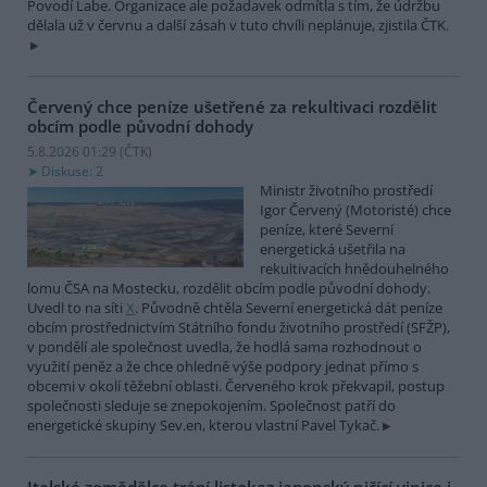
Povodí Labe. Organizace ale požadavek odmítla s tím, že údržbu
dělala už v červnu a další zásah v tuto chvíli neplánuje, zjistila ČTK.
Červený chce peníze ušetřené za rekultivaci rozdělit
obcím podle původní dohody
5.8.2026 01:29 (
ČTK
)
Diskuse: 2
Ministr životního prostředí
Igor Červený (Motoristé) chce
peníze, které Severní
energetická ušetřila na
rekultivacích hnědouhelného
lomu ČSA na Mostecku, rozdělit obcím podle původní dohody.
Uvedl to na síti
X
. Původně chtěla Severní energetická dát peníze
obcím prostřednictvím Státního fondu životního prostředí (SFŽP),
v pondělí ale společnost uvedla, že hodlá sama rozhodnout o
využití peněz a že chce ohledně výše podpory jednat přímo s
obcemi v okolí těžební oblasti. Červeného krok překvapil, postup
společnosti sleduje se znepokojením. Společnost patří do
energetické skupiny Sev.en, kterou vlastní Pavel Tykač.