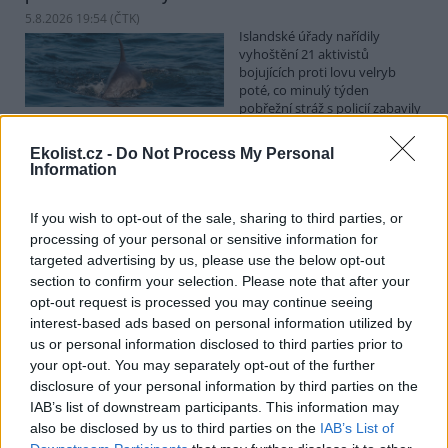
5.8.2026 19:54 (
ČTK
)
Islandské úřady nařídily
vyhoštění 21 aktivistů
bojujících proti lovu velryb
poté, co minulý týden
pobřežní stráž s policií zabavily
jejich loď, která pronásledovala velrybářské plavidlo. Pasažéři lodi
patřící nadaci kanadsko-amerického ekologického aktivisty Paula
Ekolist.cz -
Do Not Process My Personal
Watsona jsou od té doby zadržováni v Reykjavíku. Sám Watson na
Information
palubě nebyl. Píše o tom agentura AFP s odvoláním na islandskou
policii.
If you wish to opt-out of the sale, sharing to third parties, or
processing of your personal or sensitive information for
Záchranná stanice v Praze přijímá kvůli vedrům více
targeted advertising by us, please use the below opt-out
volně žijících zvířat
section to confirm your selection. Please note that after your
5.8.2026 17:40 | PRAHA (
ČTK
)
opt-out request is processed you may continue seeing
Kvůli vysokým letním
interest-based ads based on personal information utilized by
teplotám pracovníci pražské
us or personal information disclosed to third parties prior to
záchranné stanice pro volně
your opt-out. You may separately opt-out of the further
žijící živočichy přijímají více
zvířat, nejčastěji
disclosure of your personal information by third parties on the
dehydratovaná a vysílená mláďata ptáků nebo veverek. ČTK to
IAB’s list of downstream participants. This information may
sdělila mluvčí stanice Petra Fišerová. Během současné vlny veder
also be disclosed by us to third parties on the
IAB’s List of
stanice denně ošetří desítky živočichů, při první letošní vlně horka