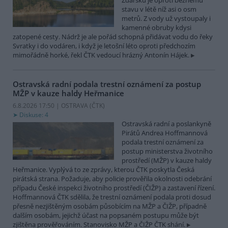
Žďársku je oproti běžnému
stavu v létě níž asi o osm
metrů. Z vody už vystoupaly i
kamenné obruby kdysi
zatopené cesty. Nádrž je ale pořád schopná přidávat vodu do řeky
Svratky i do vodáren, i když je letošní léto oproti předchozím
mimořádně horké, řekl ČTK vedoucí hrázný Antonín Hájek.
Ostravská radní podala trestní oznámení za postup
MŽP v kauze haldy Heřmanice
6.8.2026 17:50 | OSTRAVA (
ČTK
)
Diskuse: 4
Ostravská radní a poslankyně
Pirátů Andrea Hoffmannová
podala trestní oznámení za
postup ministerstva životního
prostředí (MŽP) v kauze haldy
Heřmanice. Vyplývá to ze zprávy, kterou ČTK poskytla Česká
pirátská strana. Požaduje, aby policie prověřila okolnosti odebrání
případu České inspekci životního prostředí (ČIŽP) a zastavení řízení.
Hoffmannová ČTK sdělila, že trestní oznámení podala proti dosud
přesně nezjištěným osobám působícím na MŽP a ČIŽP, případně
dalším osobám, jejichž účast na popsaném postupu může být
zjištěna prověřováním. Stanovisko MŽP a ČIŽP ČTK shání.