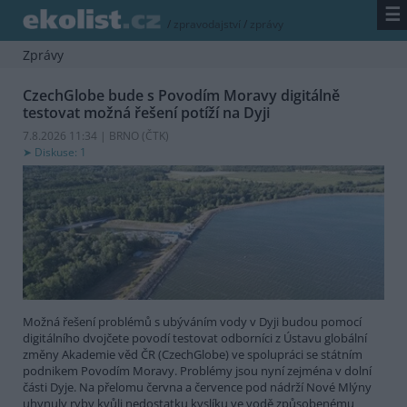
☰
/
zpravodajství
/
zprávy
Zprávy
CzechGlobe bude s Povodím Moravy digitálně
testovat možná řešení potíží na Dyji
7.8.2026 11:34 | BRNO (
ČTK
)
Diskuse: 1
Možná řešení problémů s ubýváním vody v Dyji budou pomocí
digitálního dvojčete povodí testovat odborníci z Ústavu globální
změny Akademie věd ČR (CzechGlobe) ve spolupráci se státním
podnikem Povodím Moravy. Problémy jsou nyní zejména v dolní
části Dyje. Na přelomu června a července pod nádrží Nové Mlýny
uhynuly ryby kvůli nedostatku kyslíku ve vodě způsobenému