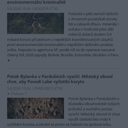
environmentální kriminalitě
5.8.2026 10:34 | BOGOTÁ (
ČTK
)
Policisté v pěti zemích ležících
v Amazonii pozatýkali stovky
lidí a zabavili dřevo, minerály i
zvířata v hodnotě přes 280
milionů dolarů (kolem 5,9
miliard korun) při jednom z největších koordinovaných zásahů
proti environmentální kriminalitě v největším deštném pralese
světa. Napsala to agentura AP, podle níž se do operace nazvané
Zelený štít 2026 zapojily Bolívie, Brazílie, Kolumbie, Ekvádor a Peru.
Potok Bylanka v Pardubicích vyschl. Městský obvod
chce, aby Povodí Labe vyčistilo koryto
5.8.2026 10:26 | PARDUBICE (
ČTK
)
Diskuse: 1
Potok Bylanka v Pardubicích v
důsledku dlouhodobě nízkých
průtoků a suchého počasí
vyschl. Městský obvod VI chce
využít období bez vody k
vyčištění koryta, a obrátil se proto se žádostí na správce toku,