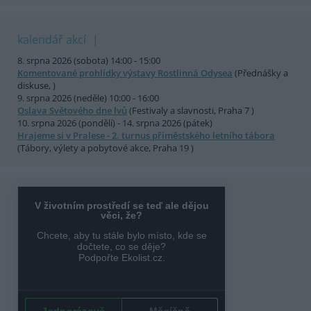
kalendář akcí
8. srpna 2026 (sobota) 14:00 - 15:00
Komentované prohlídky výstavy Rostlinná Odysea
(Přednášky a
diskuse, )
9. srpna 2026 (neděle) 10:00 - 16:00
Oslava Světového dne lvů
(Festivaly a slavnosti, Praha 7 )
10. srpna 2026 (pondělí) - 14. srpna 2026 (pátek)
Hrajeme si v Pralese - 2. turnus příměstského letního tábora
(Tábory, výlety a pobytové akce, Praha 19 )