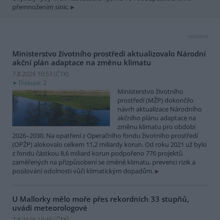
přemnožením sinic.
reklama
Ministerstvo životního prostředí aktualizovalo Národní
akční plán adaptace na změnu klimatu
7.8.2026 10:53 (
ČTK
)
Diskuse: 2
Ministerstvo životního
prostředí (MŽP) dokončilo
návrh aktualizace Národního
akčního plánu adaptace na
změnu klimatu pro období
2026–2030. Na opatření z Operačního fondu životního prostředí
(OPŽP) alokovalo celkem 11,2 miliardy korun. Od roku 2021 už bylo
z fondu částkou 8,6 miliard korun podpořeno 776 projektů
zaměřených na přizpůsobení se změně klimatu, prevenci rizik a
posilování odolnosti vůči klimatickým dopadům.
U Mallorky mělo moře přes rekordních 33 stupňů,
uvádí meteorologové
7.8.2026 10:45 (
ČTK
)