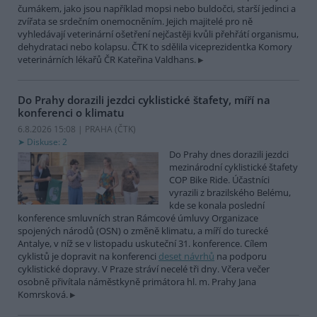
čumákem, jako jsou například mopsi nebo buldočci, starší jedinci a
zvířata se srdečním onemocněním. Jejich majitelé pro ně
vyhledávají veterinární ošetření nejčastěji kvůli přehřátí organismu,
dehydrataci nebo kolapsu. ČTK to sdělila viceprezidentka Komory
veterinárních lékařů ČR Kateřina Valdhans.
Do Prahy dorazili jezdci cyklistické štafety, míří na
konferenci o klimatu
6.8.2026 15:08 | PRAHA (
ČTK
)
Diskuse: 2
Do Prahy dnes dorazili jezdci
mezinárodní cyklistické štafety
COP Bike Ride. Účastníci
vyrazili z brazilského Belému,
kde se konala poslední
konference smluvních stran Rámcové úmluvy Organizace
spojených národů (OSN) o změně klimatu, a míří do turecké
Antalye, v níž se v listopadu uskuteční 31. konference. Cílem
cyklistů je dopravit na konferenci
deset návrhů
na podporu
cyklistické dopravy. V Praze stráví necelé tři dny. Včera večer
osobně přivítala náměstkyně primátora hl. m. Prahy Jana
Komrsková.