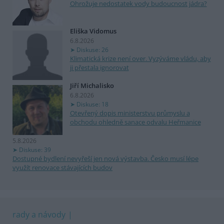
Ohrožuje nedostatek vody budoucnost jádra?
Eliška Vidomus
6.8.2026
Diskuse: 26
Klimatická krize není over. Vyzýváme vládu, aby
ji přestala ignorovat
Jiří Michalisko
6.8.2026
Diskuse: 18
Otevřený dopis ministerstvu průmyslu a
obchodu ohledně sanace odvalu Heřmanice
5.8.2026
Diskuse: 39
Dostupné bydlení nevyřeší jen nová výstavba. Česko musí lépe
využít renovace stávajících budov
rady a návody