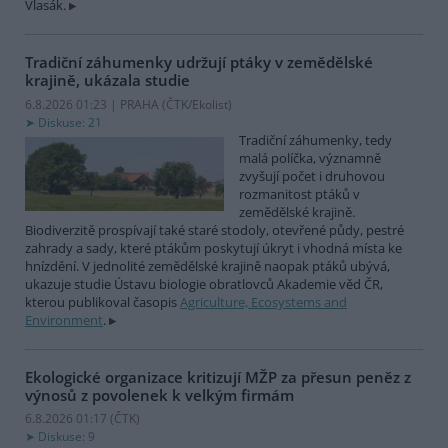
Vlasák.
Tradiční záhumenky udržují ptáky v zemědělské
krajině, ukázala studie
6.8.2026 01:23 | PRAHA (
ČTK/Ekolist
)
Diskuse: 21
Tradiční záhumenky, tedy
malá políčka, významně
zvyšují počet i druhovou
rozmanitost ptáků v
zemědělské krajině.
Biodiverzitě prospívají také staré stodoly, otevřené půdy, pestré
zahrady a sady, které ptákům poskytují úkryt i vhodná místa ke
hnízdění. V jednolité zemědělské krajině naopak ptáků ubývá,
ukazuje studie Ústavu biologie obratlovců Akademie věd ČR,
kterou publikoval časopis
Agriculture, Ecosystems and
Environment
.
Ekologické organizace kritizují MŽP za přesun peněz z
výnosů z povolenek k velkým firmám
6.8.2026 01:17 (
ČTK
)
Diskuse: 9