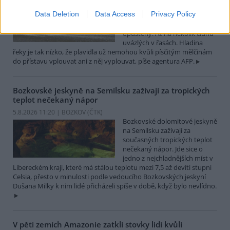
Turistický přístav v
Data Deletion
Data Access
Privacy Policy
rumunském městě Corabia,
které leží na břehu Dunaje, je
opuštěný. Až na několik člunů
uvázlých v řasách. Hladina
řeky je tak nízko, že plavidla už nemohou kvůli písčitým mělčinám
do přístavu vplouvat ani z něj vyplouvat, píše agentura AFP.
Bozkovské jeskyně na Semilsku zažívají za tropických
teplot nečekaný nápor
5.8.2026 11:20 | BOZKOV (
ČTK
)
Bozkovské dolomitové jeskyně
na Semilsku zažívají za
současných tropických teplot
nečekaný nápor. Jde sice o
jedno z nejchladnějších míst v
Libereckém kraji, které má stálou teplotu mezi 7,5 až devíti stupni
Celsia, přesto v minulosti podle vedoucího Bozkovských jeskyní
Dušana Milky k nim lidé přicházeli spíše v době, když bylo nevlídno.
V pěti zemích Amazonie zatkli stovky lidí kvůli