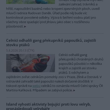
zalévání zahrad, trávníků a
hřišť, napouštění bazénů nebo kropení zpevněných ploch, uvedl
mluvčí radnice Radovan Daněk. Úřad podle něj bude víc
kontrolovat povolené odběry. Výzva k šetření vodou platí pro
všechny obce spadající pod Jihlavu jako obec s rozšířenou
působností.
Celníci odhalili gang překupníků papoušků, zajistili
stovku ptáků
5.8.2026 20:13 (
ČTK
)
Celníci odhalili gang
překupníků chráněných druhů
papoušků působící v několika
krajích a zajistili asi stovku
ptáků. S odchytem a
zajištěním zvířat celníkům pomohly zoo v Praze, Zlíně a Ostravě. V
ostravské zahradě také papoušci nalezli dočasné útočiště. V
tiskové zprávě na
webu
celníků to oznámila mluvčí Celní správy ČR
Martina Kaňková. Případem se zabývá policie.
Island vyhostí aktivisty bojující proti lovu velryb,
pronásledovali velrybáře