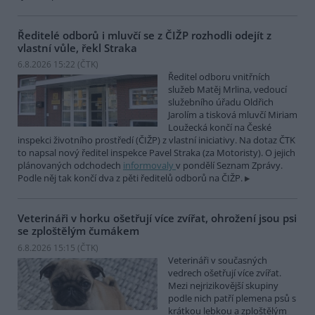
Ředitelé odborů i mluvčí se z ČIŽP rozhodli odejít z
vlastní vůle, řekl Straka
6.8.2026 15:22 (
ČTK
)
Ředitel odboru vnitřních
služeb Matěj Mrlina, vedoucí
služebního úřadu Oldřich
Jarolím a tisková mluvčí Miriam
Loužecká končí na České
inspekci životního prostředí (ČIŽP) z vlastní iniciativy. Na dotaz ČTK
to napsal nový ředitel inspekce Pavel Straka (za Motoristy). O jejich
plánovaných odchodech
informovaly
v pondělí Seznam Zprávy.
Podle něj tak končí dva z pěti ředitelů odborů na ČIŽP.
Veterináři v horku ošetřují více zvířat, ohrožení jsou psi
se zploštělým čumákem
6.8.2026 15:15 (
ČTK
)
Veterináři v současných
vedrech ošetřují více zvířat.
Mezi nejrizikovější skupiny
podle nich patří plemena psů s
krátkou lebkou a zploštělým