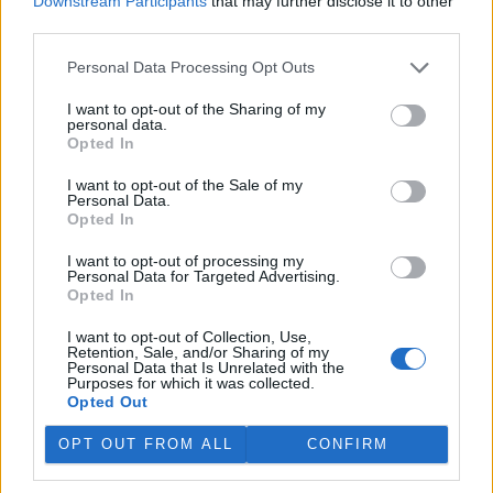
Downstream Participants
that may further disclose it to other
jich za jeden týden přijali rekordních 578.
third parties.
Personal Data Processing Opt Outs
V rybnících Rybářství Třeboň vyschla třetina vody,
nejvíce v historii firmy
I want to opt-out of the Sharing of my
5.8.2026 15:42 (
ČTK
)
personal data.
Diskuse: 1
Opted In
V rybnících Rybářství Třeboň,
které hospodaří na 8000
I want to opt-out of the Sale of my
hektarech vodní plochy, chybí
Personal Data.
více než třetina vody. Oproti
Opted In
běžnému zdržovaném objemu
75 milionů metrů krychlových vody je v rybnících o 28 milionů
I want to opt-out of processing my
Personal Data for Targeted Advertising.
metrů krychlových vody méně. Každý týden se kvůli extrémně
Opted In
vysokým teplotám a nedostatku srážek odpaří další 2,5 procenta.
Kvůli suchu začali rybáři s výlovy některých rybníků předčasně,
I want to opt-out of Collection, Use,
protože by jinak ryby uhynuly, řekl provozní ředitel Rybářství
Retention, Sale, and/or Sharing of my
Třeboň Vladimír Kukačka.
Personal Data that Is Unrelated with the
Purposes for which it was collected.
Opted Out
Hladina Dunaje je na rekordním minimu; lodě uvázly,
rybáři jsou bez práce
OPT OUT FROM ALL
CONFIRM
5.8.2026 15:37 | BUKUREŠŤ (
ČTK
)
Diskuse: 17