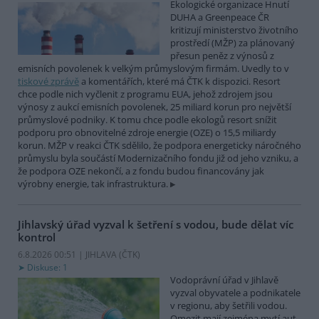
Ekologické organizace Hnutí
DUHA a Greenpeace ČR
kritizují ministerstvo životního
prostředí (MŽP) za plánovaný
přesun peněz z výnosů z
emisních povolenek k velkým průmyslovým firmám. Uvedly to v
tiskové zprávě
a komentářích, které má ČTK k dispozici. Resort
chce podle nich vyčlenit z programu EUA, jehož zdrojem jsou
výnosy z aukcí emisních povolenek, 25 miliard korun pro největší
průmyslové podniky. K tomu chce podle ekologů resort snížit
podporu pro obnovitelné zdroje energie (OZE) o 15,5 miliardy
korun. MŽP v reakci ČTK sdělilo, že podpora energeticky náročného
průmyslu byla součástí Modernizačního fondu již od jeho vzniku, a
že podpora OZE nekončí, a z fondu budou financovány jak
výrobny energie, tak infrastruktura.
Jihlavský úřad vyzval k šetření s vodou, bude dělat víc
kontrol
6.8.2026 00:51 | JIHLAVA (
ČTK
)
Diskuse: 1
Vodoprávní úřad v Jihlavě
vyzval obyvatele a podnikatele
v regionu, aby šetřili vodou.
Omezit mají zejména mytí aut,