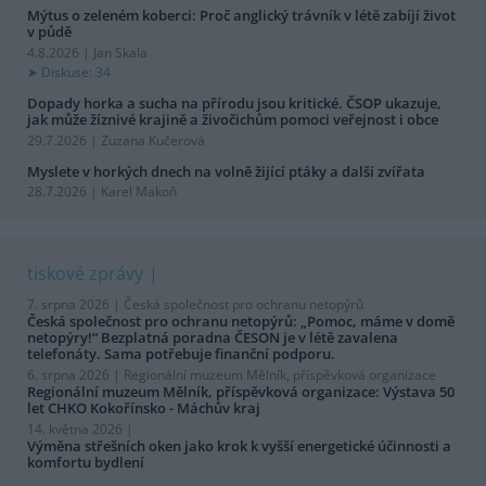
Mýtus o zeleném koberci: Proč anglický trávník v létě zabíjí život
v půdě
4.8.2026 | Jan Skala
Diskuse: 34
Dopady horka a sucha na přírodu jsou kritické. ČSOP ukazuje,
jak může žíznivé krajině a živočichům pomoci veřejnost i obce
29.7.2026 | Zuzana Kučerová
Myslete v horkých dnech na volně žijící ptáky a další zvířata
28.7.2026 | Karel Makoň
tiskové zprávy
7. srpna 2026 |
Česká společnost pro ochranu netopýrů
Česká společnost pro ochranu netopýrů: „Pomoc, máme v domě
netopýry!“ Bezplatná poradna ČESON je v létě zavalena
telefonáty. Sama potřebuje finanční podporu.
6. srpna 2026 |
Regionální muzeum Mělník, příspěvková organizace
Regionální muzeum Mělník, příspěvková organizace: Výstava 50
let CHKO Kokořínsko - Máchův kraj
14. května 2026 |
Výměna střešních oken jako krok k vyšší energetické účinnosti a
komfortu bydlení