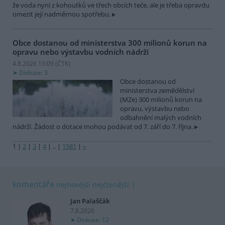
že voda nyní z kohoutků ve třech obcích teče, ale je třeba opravdu
omezit její nadměrnou spotřebu.
Obce dostanou od ministerstva 300 milionů korun na
opravu nebo výstavbu vodních nádrží
4.8.2026 13:09 (
ČTK
)
Diskuse: 3
Obce dostanou od
ministerstva zemědělství
(MZe) 300 milionů korun na
opravu, výstavbu nebo
odbahnění malých vodních
nádrží. Žádost o dotace mohou podávat od 7. září do 7. října.
1
|
2
|
3
|
4
|
..
|
1581
|
»
komentáře
nejnovější
nejčtenější
Jan Palaščák
7.8.2026
Diskuse: 12