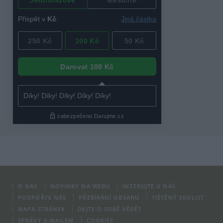
O NÁS
NOVINKY NA WEBU
INZERUJTE U NÁS
PODPOŘTE NÁS
PŘEBÍRÁNÍ OBSAHU
TIŠTĚNÝ EKOLIST
MAPA STRÁNEK
DEJTE O SOBĚ VĚDĚT
ZPRÁVY E-MAILEM
COOKIES