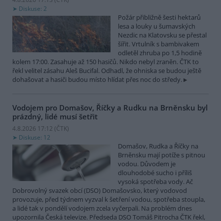
Diskuse: 2
Požár přibližně šesti hektarů
lesa a louky u šumavských
Nezdic na Klatovsku se přestal
šířit. Vrtulník s bambivakem
odletěl zhruba po 1,5 hodině
kolem 17:00. Zasahuje až 150 hasičů. Nikdo nebyl zraněn. ČTK to
řekl velitel zásahu Aleš Bucifal. Odhadl, že ohniska se budou ještě
dohašovat a hasiči budou místo hlídat přes noc do středy.
Vodojem pro Domašov, Říčky a Rudku na Brněnsku byl
prázdný, lidé musí šetřit
4.8.2026 17:12 (
ČTK
)
Diskuse: 12
Domašov, Rudka a Říčky na
Brněnsku mají potíže s pitnou
vodou. Důvodem je
dlouhodobé sucho i příliš
vysoká spotřeba vody. Ač
Dobrovolný svazek obcí (DSO) Domašovsko, který vodovod
provozuje, před týdnem vyzval k šetření vodou, spotřeba stoupla,
a lidé tak v pondělí vodojem zcela vyčerpali. Na problém dnes
upozornila Česká televize. Předseda DSO Tomáš Pitrocha ČTK řekl,