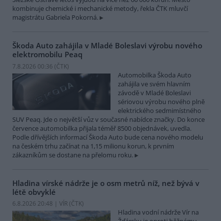
kombinuje chemické i mechanické metody, řekla ČTK mluvčí
magistrátu Gabriela Pokorná.
Škoda Auto zahájila v Mladé Boleslavi výrobu nového
elektromobilu Peaq
7.8.2026 00:36 (
ČTK
)
Automobilka Škoda Auto
zahájila ve svém hlavním
závodě v Mladé Boleslavi
sériovou výrobu nového plně
elektrického sedmimístného
SUV Peaq. Jde o největší vůz v současné nabídce značky. Do konce
července automobilka přijala téměř 8500 objednávek, uvedla.
Podle dřívějších informací Škoda Auto bude cena nového modelu
na českém trhu začínat na 1,15 milionu korun, k prvním
zákazníkům se dostane na přelomu roku.
Hladina vírské nádrže je o osm metrů níž, než bývá v
létě obvyklé
6.8.2026 20:48 | VÍR (
ČTK
)
Hladina vodní nádrže Vír na