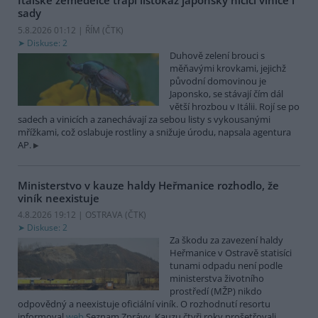
Italské zemědělce trápí listokaz japonský ničící vinice i
sady
5.8.2026 01:12 | ŘÍM (
ČTK
)
Diskuse: 2
Duhově zelení brouci s
měňavými krovkami, jejichž
původní domovinou je
Japonsko, se stávají čím dál
větší hrozbou v Itálii. Rojí se po
sadech a vinicích a zanechávají za sebou listy s vykousanými
mřížkami, což oslabuje rostliny a snižuje úrodu, napsala agentura
AP.
Ministerstvo v kauze haldy Heřmanice rozhodlo, že
viník neexistuje
4.8.2026 19:12 | OSTRAVA (
ČTK
)
Diskuse: 2
Za škodu za zavezení haldy
Heřmanice v Ostravě statisíci
tunami odpadu není podle
ministerstva životního
prostředí (MŽP) nikdo
odpovědný a neexistuje oficiální viník. O rozhodnutí resortu
informoval
web
Seznam Zprávy. Kauzu čtyři roky prošetřovali