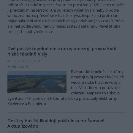
odborníci z České inspekce životního prostředí (ČIŽP), letos na jaře
ji převzalo ministerstvo. Ani po letech vyšetřování nebylo podle
webu známo, co přesně se v haldě skrývá, inspekce si proto loni
objednala sérii vrtů a následných analýz odebraných vzorků. Práce
ale měl podle webu minulý měsíc zastavit šéf úřadu Pavel Straka
pro jejich nadbytečnost.
Dvě polské tepelné elektrárny omezují provoz kvůli
nízké hladině Visly
4.8.2026 18:35 (
ČTK
)
Diskuse: 6
Dvě polské tepelné elektrárny
omezují svůj provoz kvůli vlně
veder a nízké hladině vody v
řece Visle, kterou používají k
chlazení. Napsala to tisková
agentura
PAP
, podle níž k tomuto kroku přistoupily elektrárny
Kozienice a Polaniec.
Desítky hasičů likvidují požár lesa na Šumavě
Aktualizováno
4.8.2026 17:13 (
ČTK
)