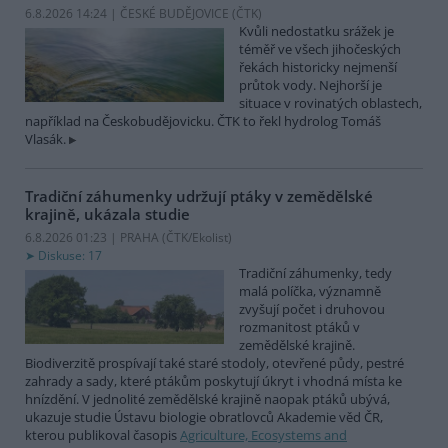
6.8.2026 14:24 | ČESKÉ BUDĚJOVICE (
ČTK
)
Kvůli nedostatku srážek je
téměř ve všech jihočeských
řekách historicky nejmenší
průtok vody. Nejhorší je
situace v rovinatých oblastech,
například na Českobudějovicku. ČTK to řekl hydrolog Tomáš
Vlasák.
Tradiční záhumenky udržují ptáky v zemědělské
krajině, ukázala studie
6.8.2026 01:23 | PRAHA (
ČTK/Ekolist
)
Diskuse: 17
Tradiční záhumenky, tedy
malá políčka, významně
zvyšují počet i druhovou
rozmanitost ptáků v
zemědělské krajině.
Biodiverzitě prospívají také staré stodoly, otevřené půdy, pestré
zahrady a sady, které ptákům poskytují úkryt i vhodná místa ke
hnízdění. V jednolité zemědělské krajině naopak ptáků ubývá,
ukazuje studie Ústavu biologie obratlovců Akademie věd ČR,
kterou publikoval časopis
Agriculture, Ecosystems and