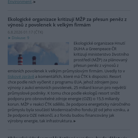
Environment
.
Ekologické organizace kritizují MŽP za přesun peněz z
výnosů z povolenek k velkým firmám
6.8.2026 01:17 (
ČTK
)
Diskuse: 9
Ekologické organizace Hnutí
DUHA a Greenpeace ČR
kritizují ministerstvo životního
prostředí (MŽP) za plánovaný
přesun peněz z výnosů z
emisních povolenek k velkým průmyslovým firmám. Uvedly to v
tiskové zprávě
a komentářích, které má ČTK k dispozici. Resort
chce podle nich vyčlenit z programu EUA, jehož zdrojem jsou
výnosy z aukcí emisních povolenek, 25 miliard korun pro největší
průmyslové podniky. K tomu chce podle ekologů resort snížit
podporu pro obnovitelné zdroje energie (OZE) o 15,5 miliardy
korun. MŽP v reakci ČTK sdělilo, že podpora energeticky náročného
průmyslu byla součástí Modernizačního fondu již od jeho vzniku, a
že podpora OZE nekončí, a z fondu budou financovány jak
výrobny energie, tak infrastruktura.