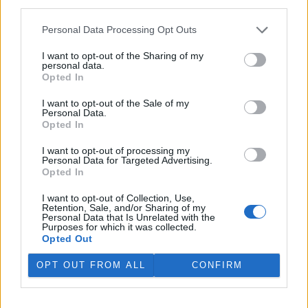
third parties.
Třeboň Vladimír Kukačka.
Personal Data Processing Opt Outs
Hladina Dunaje je na rekordním minimu; lodě uvázly,
I want to opt-out of the Sharing of my
rybáři jsou bez práce
personal data.
5.8.2026 15:37 | BUKUREŠŤ (
ČTK
)
Opted In
Diskuse: 17
Turistický přístav v
I want to opt-out of the Sale of my
rumunském městě Corabia,
Personal Data.
které leží na břehu Dunaje, je
Opted In
opuštěný. Až na několik člunů
uvázlých v řasách. Hladina
I want to opt-out of processing my
Personal Data for Targeted Advertising.
řeky je tak nízko, že plavidla už nemohou kvůli písčitým mělčinám
Opted In
do přístavu vplouvat ani z něj vyplouvat, píše agentura AFP.
I want to opt-out of Collection, Use,
Retention, Sale, and/or Sharing of my
Bozkovské jeskyně na Semilsku zažívají za tropických
Personal Data that Is Unrelated with the
teplot nečekaný nápor
Purposes for which it was collected.
Opted Out
5.8.2026 11:20 | BOZKOV (
ČTK
)
Bozkovské dolomitové jeskyně
OPT OUT FROM ALL
CONFIRM
na Semilsku zažívají za
současných tropických teplot
nečekaný nápor. Jde sice o
jedno z nejchladnějších míst v