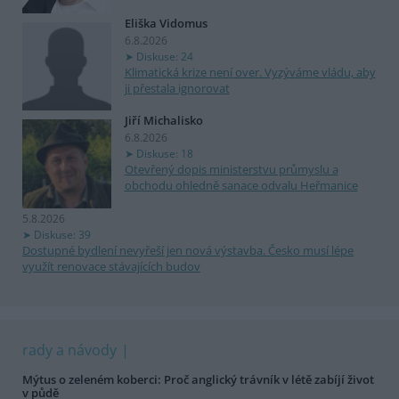
Eliška Vidomus
6.8.2026
Diskuse: 24
Klimatická krize není over. Vyzýváme vládu, aby
ji přestala ignorovat
Jiří Michalisko
6.8.2026
Diskuse: 18
Otevřený dopis ministerstvu průmyslu a
obchodu ohledně sanace odvalu Heřmanice
5.8.2026
Diskuse: 39
Dostupné bydlení nevyřeší jen nová výstavba. Česko musí lépe
využít renovace stávajících budov
rady a návody
Mýtus o zeleném koberci: Proč anglický trávník v létě zabíjí život
v půdě