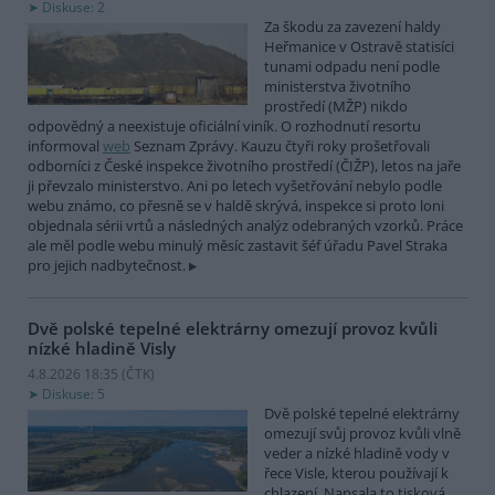
Diskuse: 2
Za škodu za zavezení haldy
Heřmanice v Ostravě statisíci
tunami odpadu není podle
ministerstva životního
prostředí (MŽP) nikdo
odpovědný a neexistuje oficiální viník. O rozhodnutí resortu
informoval
web
Seznam Zprávy. Kauzu čtyři roky prošetřovali
odborníci z České inspekce životního prostředí (ČIŽP), letos na jaře
ji převzalo ministerstvo. Ani po letech vyšetřování nebylo podle
webu známo, co přesně se v haldě skrývá, inspekce si proto loni
objednala sérii vrtů a následných analýz odebraných vzorků. Práce
ale měl podle webu minulý měsíc zastavit šéf úřadu Pavel Straka
pro jejich nadbytečnost.
Dvě polské tepelné elektrárny omezují provoz kvůli
nízké hladině Visly
4.8.2026 18:35 (
ČTK
)
Diskuse: 5
Dvě polské tepelné elektrárny
omezují svůj provoz kvůli vlně
veder a nízké hladině vody v
řece Visle, kterou používají k
chlazení. Napsala to tisková