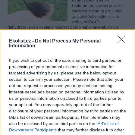
teplotám pracovníci pražské
záchranné stanice pro volně
žijící živočichy přijímají více
zvířat, nejčastěji
dehydratovaná a vysílená mláďata ptáků nebo veverek. ČTK to
sdělila mluvčí stanice Petra Fišerová. Během současné vlny veder
stanice denně ošetří desítky živočichů, při první letošní vlně horka
Ekolist.cz -
Do Not Process My Personal
jich za jeden týden přijali rekordních 578.
Information
V rybnících Rybářství Třeboň vyschla třetina vody,
If you wish to opt-out of the sale, sharing to third parties, or
nejvíce v historii firmy
processing of your personal or sensitive information for
targeted advertising by us, please use the below opt-out
5.8.2026 15:42 (
ČTK
)
Diskuse: 1
section to confirm your selection. Please note that after your
V rybnících Rybářství Třeboň,
opt-out request is processed you may continue seeing
které hospodaří na 8000
interest-based ads based on personal information utilized by
hektarech vodní plochy, chybí
us or personal information disclosed to third parties prior to
více než třetina vody. Oproti
your opt-out. You may separately opt-out of the further
běžnému zdržovaném objemu
75 milionů metrů krychlových vody je v rybnících o 28 milionů
disclosure of your personal information by third parties on the
metrů krychlových vody méně. Každý týden se kvůli extrémně
IAB’s list of downstream participants. This information may
vysokým teplotám a nedostatku srážek odpaří další 2,5 procenta.
also be disclosed by us to third parties on the
IAB’s List of
Kvůli suchu začali rybáři s výlovy některých rybníků předčasně,
Downstream Participants
that may further disclose it to other
protože by jinak ryby uhynuly, řekl provozní ředitel Rybářství