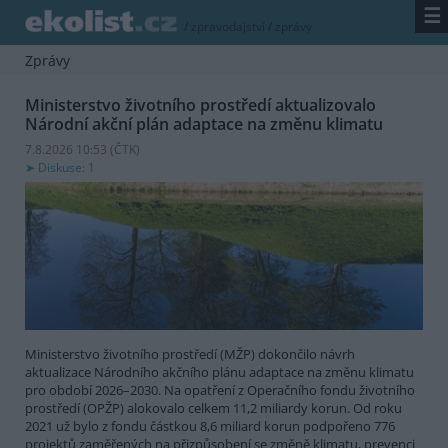
☰
/
zpravodajství
/
zprávy
Zprávy
Ministerstvo životního prostředí aktualizovalo
Národní akční plán adaptace na změnu klimatu
7.8.2026 10:53 (
ČTK
)
Diskuse: 1
Ministerstvo životního prostředí (MŽP) dokončilo návrh
aktualizace Národního akčního plánu adaptace na změnu klimatu
pro období 2026–2030. Na opatření z Operačního fondu životního
prostředí (OPŽP) alokovalo celkem 11,2 miliardy korun. Od roku
2021 už bylo z fondu částkou 8,6 miliard korun podpořeno 776
projektů zaměřených na přizpůsobení se změně klimatu, prevenci