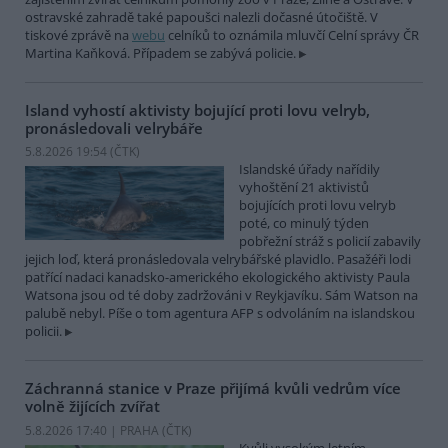
ostravské zahradě také papoušci nalezli dočasné útočiště. V
tiskové zprávě na
webu
celníků to oznámila mluvčí Celní správy ČR
Martina Kaňková. Případem se zabývá policie.
Island vyhostí aktivisty bojující proti lovu velryb,
pronásledovali velrybáře
5.8.2026 19:54 (
ČTK
)
Islandské úřady nařídily
vyhoštění 21 aktivistů
bojujících proti lovu velryb
poté, co minulý týden
pobřežní stráž s policií zabavily
jejich loď, která pronásledovala velrybářské plavidlo. Pasažéři lodi
patřící nadaci kanadsko-amerického ekologického aktivisty Paula
Watsona jsou od té doby zadržováni v Reykjavíku. Sám Watson na
palubě nebyl. Píše o tom agentura AFP s odvoláním na islandskou
policii.
Záchranná stanice v Praze přijímá kvůli vedrům více
volně žijících zvířat
5.8.2026 17:40 | PRAHA (
ČTK
)
Kvůli vysokým letním