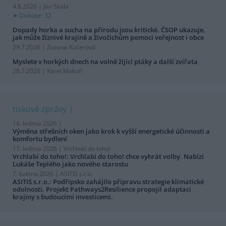
4.8.2026 | Jan Skala
Diskuse: 32
Dopady horka a sucha na přírodu jsou kritické. ČSOP ukazuje,
jak může žíznivé krajině a živočichům pomoci veřejnost i obce
29.7.2026 | Zuzana Kučerová
Myslete v horkých dnech na volně žijící ptáky a další zvířata
28.7.2026 | Karel Makoň
tiskové zprávy
14. května 2026 |
Výměna střešních oken jako krok k vyšší energetické účinnosti a
komfortu bydlení
11. května 2026 |
Vrchlabí do toho!
Vrchlabí do toho!: Vrchlabí do toho! chce vyhrát volby. Nabízí
Lukáše Teplého jako nového starostu
7. května 2026 |
ASITIS s.r.o.
ASITIS s.r.o.: Podřipsko zahájilo přípravu strategie klimatické
odolnosti. Projekt Pathways2Resilience propojil adaptaci
krajiny s budoucími investicemi.