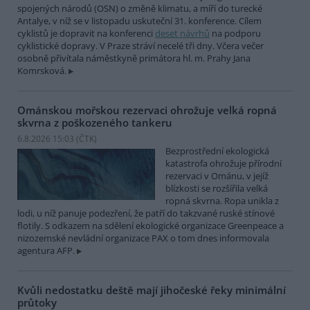
spojených národů (OSN) o změně klimatu, a míří do turecké
Antalye, v níž se v listopadu uskuteční 31. konference. Cílem
cyklistů je dopravit na konferenci
deset návrhů
na podporu
cyklistické dopravy. V Praze stráví necelé tři dny. Včera večer
osobně přivítala náměstkyně primátora hl. m. Prahy Jana
Komrsková.
Ománskou mořskou rezervaci ohrožuje velká ropná
skvrna z poškozeného tankeru
6.8.2026 15:03 (
ČTK
)
Bezprostřední ekologická
katastrofa ohrožuje přírodní
rezervaci v Ománu, v jejíž
blízkosti se rozšířila velká
ropná skvrna. Ropa unikla z
lodi, u níž panuje podezření, že patří do takzvané ruské stínové
flotily. S odkazem na sdělení ekologické organizace Greenpeace a
nizozemské nevládní organizace PAX o tom dnes informovala
agentura AFP.
Kvůli nedostatku deště mají jihočeské řeky minimální
průtoky