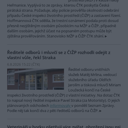
prostředí (MŽP) v kauze haldy
Heřmanice. Vyplývá to ze zprávy, kterou ČTK poskytla Česká
pirátská strana. Požaduje, aby policie prověřila okolnosti odebrání
případu České inspekci životního prostředí (ČIŽP) a zastavení řízení.
Hoffmannová ČTK sdělila, že trestní oznámení podala proti dosud
přesně nezjištěným osobám působícím na MŽP a ČIŽP, případně
dalším osobám, jejichž účast na popsaném postupu může být
zjištěna prověřováním. Stanovisko MŽP a ČIŽP ČTK shání.
Ředitelé odborů i mluvčí se z ČIŽP rozhodli odejít z
vlastní vůle, řekl Straka
6.8.2026 15:22 (
ČTK
)
Ředitel odboru vnitřních
služeb Matěj Mrlina, vedoucí
služebního úřadu Oldřich
Jarolím a tisková mluvčí Miriam
Loužecká končí na České
inspekci životního prostředí (ČIŽP) z vlastní iniciativy. Na dotaz ČTK
to napsal nový ředitel inspekce Pavel Straka (za Motoristy). O jejich
plánovaných odchodech
informovaly
v pondělí Seznam Zprávy.
Podle něj tak končí dva z pěti ředitelů odborů na ČIŽP.
Veterináři v horku ošetřují více zvířat, ohrožení jsou psi