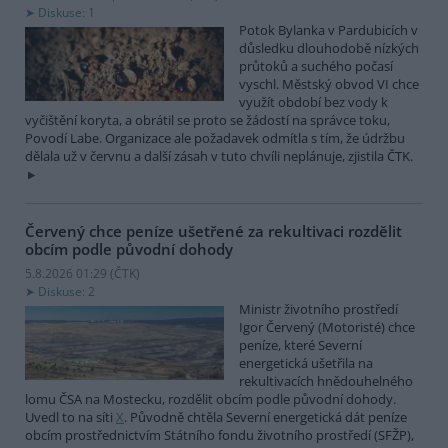
Diskuse: 1
Potok Bylanka v Pardubicích v
důsledku dlouhodobě nízkých
průtoků a suchého počasí
vyschl. Městský obvod VI chce
využít období bez vody k
vyčištění koryta, a obrátil se proto se žádostí na správce toku,
Povodí Labe. Organizace ale požadavek odmítla s tím, že údržbu
dělala už v červnu a další zásah v tuto chvíli neplánuje, zjistila ČTK.
Červený chce peníze ušetřené za rekultivaci rozdělit
obcím podle původní dohody
5.8.2026 01:29 (
ČTK
)
Diskuse: 2
Ministr životního prostředí
Igor Červený (Motoristé) chce
peníze, které Severní
energetická ušetřila na
rekultivacích hnědouhelného
lomu ČSA na Mostecku, rozdělit obcím podle původní dohody.
Uvedl to na síti
X
. Původně chtěla Severní energetická dát peníze
obcím prostřednictvím Státního fondu životního prostředí (SFŽP),