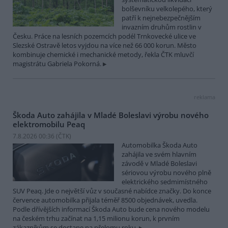
bolševníku velkolepého, který
patří k nejnebezpečnějším
invazním druhům rostlin v
Česku. Práce na lesních pozemcích podél Trnkovecké ulice ve
Slezské Ostravě letos vyjdou na více než 66 000 korun. Město
kombinuje chemické i mechanické metody, řekla ČTK mluvčí
magistrátu Gabriela Pokorná.
reklama
Škoda Auto zahájila v Mladé Boleslavi výrobu nového
elektromobilu Peaq
7.8.2026 00:36 (
ČTK
)
Automobilka Škoda Auto
zahájila ve svém hlavním
závodě v Mladé Boleslavi
sériovou výrobu nového plně
elektrického sedmimístného
SUV Peaq. Jde o největší vůz v současné nabídce značky. Do konce
července automobilka přijala téměř 8500 objednávek, uvedla.
Podle dřívějších informací Škoda Auto bude cena nového modelu
na českém trhu začínat na 1,15 milionu korun, k prvním
zákazníkům se dostane na přelomu roku.