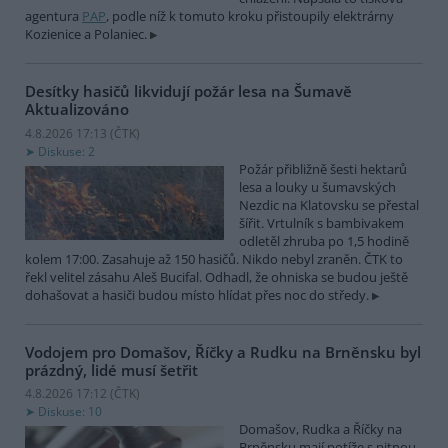
agentura
PAP
, podle níž k tomuto kroku přistoupily elektrárny
Kozienice a Polaniec.
Desítky hasičů likvidují požár lesa na Šumavě
Aktualizováno
4.8.2026 17:13 (
ČTK
)
Diskuse: 2
Požár přibližně šesti hektarů
lesa a louky u šumavských
Nezdic na Klatovsku se přestal
šířit. Vrtulník s bambivakem
odletěl zhruba po 1,5 hodině
kolem 17:00. Zasahuje až 150 hasičů. Nikdo nebyl zraněn. ČTK to
řekl velitel zásahu Aleš Bucifal. Odhadl, že ohniska se budou ještě
dohašovat a hasiči budou místo hlídat přes noc do středy.
Vodojem pro Domašov, Říčky a Rudku na Brněnsku byl
prázdný, lidé musí šetřit
4.8.2026 17:12 (
ČTK
)
Diskuse: 10
Domašov, Rudka a Říčky na
Brněnsku mají potíže s pitnou