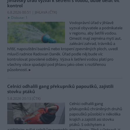
Jihlavský úřad vyzval k šetření s vodou, bude dělat víc
kontrol
6.8.2026 00:51 | JIHLAVA (
ČTK
)
Diskuse: 1
Vodoprávní úřad v Jihlavě
vyzval obyvatele a podnikatele
v regionu, aby šetřili vodou.
Omezit mají zejména mytí aut,
zalévání zahrad, trávníků a
hřišť, napouštění bazénů nebo kropení zpevněných ploch, uvedl
mluvčí radnice Radovan Daněk. Úřad podle něj bude víc
kontrolovat povolené odběry. Výzva k šetření vodou platí pro
všechny obce spadající pod Jihlavu jako obec s rozšířenou
působností.
Celníci odhalili gang překupníků papoušků, zajistili
stovku ptáků
5.8.2026 20:13 (
ČTK
)
Celníci odhalili gang
překupníků chráněných druhů
papoušků působící v několika
krajích a zajistili asi stovku
ptáků. S odchytem a
zajištěním zvířat celníkům pomohly zoo v Praze, Zlíně a Ostravě. V