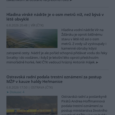
Hladina vírské nádrže je o osm metrů níž, než bývá v
létě obvyklé
6.8.2026 20:48 | VÍR (
ČTK
)
Hladina vodní nádrže Vír na
Žďársku je oproti běžnému
stavu v létě níž asi o osm
metrů. Z vody už vystoupaly i
kamenné obruby kdysi
zatopené cesty. Nádrž je ale pořád schopná přidávat vodu do řeky
Svratky i do vodáren, i když je letošní léto oproti předchozím
mimořádně horké, řekl ČTK vedoucí hrázný Antonín Hájek.
Ostravská radní podala trestní oznámení za postup
MŽP v kauze haldy Heřmanice
6.8.2026 17:50 | OSTRAVA (
ČTK
)
Diskuse: 4
Ostravská radní a poslankyně
Pirátů Andrea Hoffmannová
podala trestní oznámení za
postup ministerstva životního