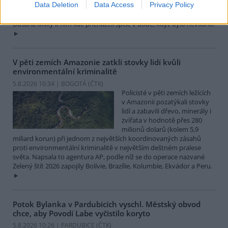
Data Deletion
Data Access
Privacy Policy
Libereckém kraji, které má stálou teplotu mezi 7,5 až devíti stupni
Celsia, přesto v minulosti podle vedoucího Bozkovských jeskyní
Dušana Milky k nim lidé přicházeli spíše v době, když bylo nevlídno.
V pěti zemích Amazonie zatkli stovky lidí kvůli
environmentální kriminalitě
5.8.2026 10:34 | BOGOTÁ (
ČTK
)
Policisté v pěti zemích ležících
v Amazonii pozatýkali stovky
lidí a zabavili dřevo, minerály i
zvířata v hodnotě přes 280
milionů dolarů (kolem 5,9
miliard korun) při jednom z největších koordinovaných zásahů
proti environmentální kriminalitě v největším deštném pralese
světa. Napsala to agentura AP, podle níž se do operace nazvané
Zelený štít 2026 zapojily Bolívie, Brazílie, Kolumbie, Ekvádor a Peru.
Potok Bylanka v Pardubicích vyschl. Městský obvod
chce, aby Povodí Labe vyčistilo koryto
5.8.2026 10:26 | PARDUBICE (
ČTK
)