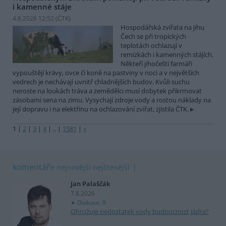
i kamenné stáje
4.8.2026 12:52 (
ČTK
)
Hospodářská zvířata na jihu
Čech se při tropických
teplotách ochlazují v
remízkách i kamenných stájích.
Někteří jihočeští farmáři
vypouštějí krávy, ovce či koně na pastviny v noci a v největších
vedrech je nechávají uvnitř chladnějších budov. Kvůli suchu
neroste na loukách tráva a zemědělci musí dobytek přikrmovat
zásobami sena na zimu. Vysychají zdroje vody a rostou náklady na
její dopravu i na elektřinu na ochlazování zvířat, zjistila ČTK.
1
|
2
|
3
|
4
|
..
|
1581
|
»
komentáře
nejnovější
nejčtenější
Jan Palaščák
7.8.2026
Diskuse: 9
Ohrožuje nedostatek vody budoucnost jádra?