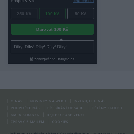
O NÁS
NOVINKY NA WEBU
INZERUJTE U NÁS
PODPOŘTE NÁS
PŘEBÍRÁNÍ OBSAHU
TIŠTĚNÝ EKOLIST
MAPA STRÁNEK
DEJTE O SOBĚ VĚDĚT
ZPRÁVY E-MAILEM
COOKIES