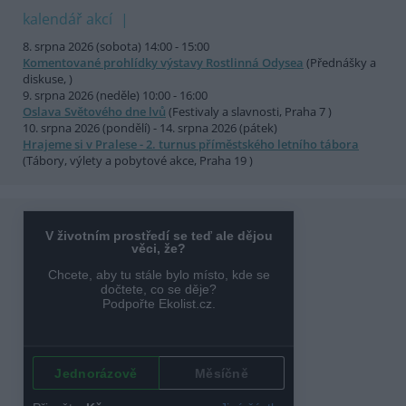
kalendář akcí
8. srpna 2026 (sobota) 14:00 - 15:00
Komentované prohlídky výstavy Rostlinná Odysea
(Přednášky a
diskuse, )
9. srpna 2026 (neděle) 10:00 - 16:00
Oslava Světového dne lvů
(Festivaly a slavnosti, Praha 7 )
10. srpna 2026 (pondělí) - 14. srpna 2026 (pátek)
Hrajeme si v Pralese - 2. turnus příměstského letního tábora
(Tábory, výlety a pobytové akce, Praha 19 )