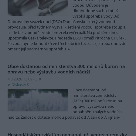
vodou. Důvodem je
dlouhodobé sucho i příliš
vysoká spotřeba vody. Ač
Dobrovolný svazek obcí (DSO) Domašovsko, který vodovod
provozuje, před týdnem vyzval k šetření vodou, spotřeba stoupla,
a lidé tak v pondělí vodojem zcela vyčerpali. Na problém dnes
upozornila Česká televize. Předseda DSO Tomáš Pitrocha ČTK řekl,
že voda nyní z kohoutků ve třech obcích teče, ale je třeba opravdu
omezit její nadměrnou spotřebu.
Obce dostanou od ministerstva 300 milionů korun na
opravu nebo výstavbu vodních nádrží
4.8.2026 13:09 (
ČTK
)
Diskuse: 3
Obce dostanou od
ministerstva zemědělství
(MZe) 300 milionů korun na
opravu, výstavbu nebo
odbahnění malých vodních
nádrží. Žádost o dotace mohou podávat od 7. září do 7. října.
Hospodářským zvířatům pomáhají při vedrech remízky