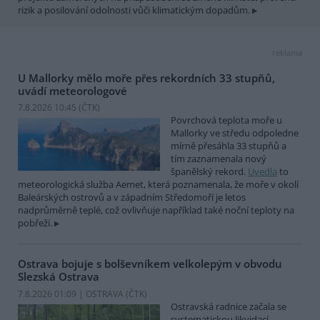
rizik a posilování odolnosti vůči klimatickým dopadům.
reklama
U Mallorky mělo moře přes rekordních 33 stupňů,
uvádí meteorologové
7.8.2026 10:45 (
ČTK
)
Povrchová teplota moře u
Mallorky ve středu odpoledne
mírně přesáhla 33 stupňů a
tím zaznamenala nový
španělský rekord.
Uvedla
to
meteorologická služba Aemet, která poznamenala, že moře v okolí
Baleárských ostrovů a v západním Středomoří je letos
nadprůměrně teplé, což ovlivňuje například také noční teploty na
pobřeží.
Ostrava bojuje s bolševníkem velkolepým v obvodu
Slezská Ostrava
7.8.2026 01:09 | OSTRAVA (
ČTK
)
Ostravská radnice začala se
systematickou likvidací