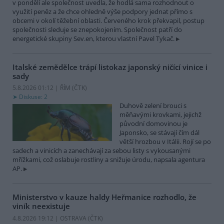
v pondělí ale společnost uvedla, že hodlá sama rozhodnout o
využití peněz a že chce ohledně výše podpory jednat přímo s
obcemi v okolí těžební oblasti. Červeného krok překvapil, postup
společnosti sleduje se znepokojením. Společnost patří do
energetické skupiny Sev.en, kterou vlastní Pavel Tykač.
Italské zemědělce trápí listokaz japonský ničící vinice i
sady
5.8.2026 01:12 | ŘÍM (
ČTK
)
Diskuse: 2
Duhově zelení brouci s
měňavými krovkami, jejichž
původní domovinou je
Japonsko, se stávají čím dál
větší hrozbou v Itálii. Rojí se po
sadech a vinicích a zanechávají za sebou listy s vykousanými
mřížkami, což oslabuje rostliny a snižuje úrodu, napsala agentura
AP.
Ministerstvo v kauze haldy Heřmanice rozhodlo, že
viník neexistuje
4.8.2026 19:12 | OSTRAVA (
ČTK
)