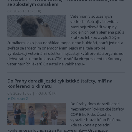
se zploštělým čumákem
6.8.2026 15:15 (
ČTK
)
Veterináři v současných
vedrech ošetřují více zvířat.
Mezi nejrizikovější skupiny
podle nich patří plemena psů s
krátkou lebkou a zploštělým
čumákem, jako jsou například mopsi nebo buldočci, starší jedinci a
zvířata se srdečním onemocněním. Jejich majitelé pro ně
vyhledávají veterinární ošetření nejčastěji kvůli přehřátí organismu,
dehydrataci nebo kolapsu. ČTK to sdělila viceprezidentka Komory
veterinárních lékařů ČR Kateřina Valdhans.
Do Prahy dorazili jezdci cyklistické štafety, míří na
konferenci o klimatu
6.8.2026 15:08 | PRAHA (
ČTK
)
Diskuse: 2
Do Prahy dnes dorazili jezdci
mezinárodní cyklistické štafety
COP Bike Ride. Účastníci
vyrazili z brazilského Belému,
kde se konala poslední
konference smluvních stran Rámcové úmluvy Organizace