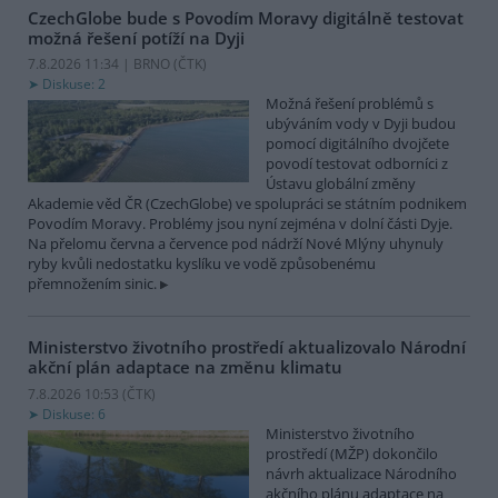
CzechGlobe bude s Povodím Moravy digitálně testovat
možná řešení potíží na Dyji
7.8.2026 11:34 | BRNO (
ČTK
)
Diskuse: 2
Možná řešení problémů s
ubýváním vody v Dyji budou
pomocí digitálního dvojčete
povodí testovat odborníci z
Ústavu globální změny
Akademie věd ČR (CzechGlobe) ve spolupráci se státním podnikem
Povodím Moravy. Problémy jsou nyní zejména v dolní části Dyje.
Na přelomu června a července pod nádrží Nové Mlýny uhynuly
ryby kvůli nedostatku kyslíku ve vodě způsobenému
přemnožením sinic.
Ministerstvo životního prostředí aktualizovalo Národní
akční plán adaptace na změnu klimatu
7.8.2026 10:53 (
ČTK
)
Diskuse: 6
Ministerstvo životního
prostředí (MŽP) dokončilo
návrh aktualizace Národního
akčního plánu adaptace na