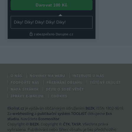
O NÁS
NOVINKY NA WEBU
INZERUJTE U NÁS
PODPOŘTE NÁS
PŘEBÍRÁNÍ OBSAHU
TIŠTĚNÝ EKOLIST
MAPA STRÁNEK
DEJTE O SOBĚ VĚDĚT
ZPRÁVY E-MAILEM
COOKIES
Ekolist.cz
je vydáván občanským sdružením
BEZK
. ISSN 1802-9019.
Za
webhosting
a
publikační systém TOOLKIT
děkujeme
Ecn
studiu
. Navštivte
Ecomonitor
.
Copyright ©
BEZK
. Copyright ©
ČTK
,
TASR
. Všechna práva
vyhrazena. Publikování nebo šíření obsahu je bez předchozího