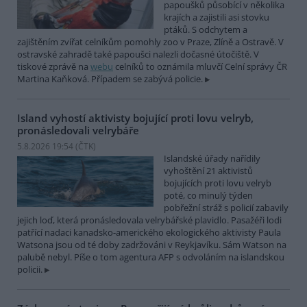
papoušků působící v několika
krajích a zajistili asi stovku
ptáků. S odchytem a
zajištěním zvířat celníkům pomohly zoo v Praze, Zlíně a Ostravě. V
ostravské zahradě také papoušci nalezli dočasné útočiště. V
tiskové zprávě na
webu
celníků to oznámila mluvčí Celní správy ČR
Martina Kaňková. Případem se zabývá policie.
Island vyhostí aktivisty bojující proti lovu velryb,
pronásledovali velrybáře
5.8.2026 19:54 (
ČTK
)
Islandské úřady nařídily
vyhoštění 21 aktivistů
bojujících proti lovu velryb
poté, co minulý týden
pobřežní stráž s policií zabavily
jejich loď, která pronásledovala velrybářské plavidlo. Pasažéři lodi
patřící nadaci kanadsko-amerického ekologického aktivisty Paula
Watsona jsou od té doby zadržováni v Reykjavíku. Sám Watson na
palubě nebyl. Píše o tom agentura AFP s odvoláním na islandskou
policii.