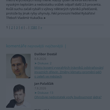
metrů krychlových vody méně. Každý týden se kvůli extrémně
vysokým teplotám a nedostatku srážek odpaří další 2,5 procenta.
Kvůli suchu začali rybáři s výlovy některých rybníků předčasně,
protože by jinak ryby uhynuly, řekl provozní ředitel Rybářství
Třeboň Vladimír Kukačka.
1
|
2
|
3
|
4
|
..
|
1581
|
»
komentáře
nejnovější
nejčtenější
Dalibor Dostál
8.8.2026
Diskuse: 2
Místo kosení vyprahlých trávníků odstraňování
invazních dřevin. Změny klimatu promění péči
o zeleň ve městech
Jan Palaščák
7.8.2026
Diskuse: 13
Ohrožuje nedostatek vody budoucnost jádra?