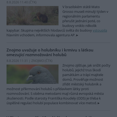
8.8.2026 11:40 (
ČTK
)
V brazilském státě Mato
Grosso museli minulý týden v
regionálním parlamentu
přerušit jednání poté, co
budovy vniklo několik
kapybar. Skupina největších hlodavců světa do budovy
vstoupila
hlavním vchodem, informovala agentura AP.
Znojmo uvažuje o holubníku i krmivu s látkou
omezující rozmnožování holubů
8.8.2026 11:31 | ZNOJMO (
ČTK
)
Znojmo zjišťuje, jak snížit počty
holubů, jejichž trus škodí
památkám a trápí majitele
domů. Prověřuje možnost
zřídit městský holubník a
možnost přikrmování holubů s přídavkem látky proti
rozmnožování. S oběma metodami mají různá evropská města
zkušenosti. Podle starosty Františka Koudely (ODS) je třeba k
úspěšné regulaci holubí populace kombinovat více metod.