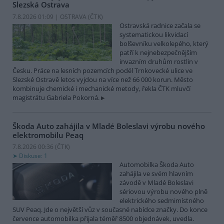
Slezská Ostrava
7.8.2026 01:09 | OSTRAVA (
ČTK
)
Ostravská radnice začala se
systematickou likvidací
bolševníku velkolepého, který
patří k nejnebezpečnějším
invazním druhům rostlin v
Česku. Práce na lesních pozemcích podél Trnkovecké ulice ve
Slezské Ostravě letos vyjdou na více než 66 000 korun. Město
kombinuje chemické i mechanické metody, řekla ČTK mluvčí
magistrátu Gabriela Pokorná.
Škoda Auto zahájila v Mladé Boleslavi výrobu nového
elektromobilu Peaq
7.8.2026 00:36 (
ČTK
)
Diskuse: 1
Automobilka Škoda Auto
zahájila ve svém hlavním
závodě v Mladé Boleslavi
sériovou výrobu nového plně
elektrického sedmimístného
SUV Peaq. Jde o největší vůz v současné nabídce značky. Do konce
července automobilka přijala téměř 8500 objednávek, uvedla.