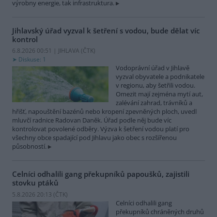
výrobny energie, tak infrastruktura.
Jihlavský úřad vyzval k šetření s vodou, bude dělat víc
kontrol
6.8.2026 00:51 | JIHLAVA (
ČTK
)
Diskuse: 1
Vodoprávní úřad v Jihlavě
vyzval obyvatele a podnikatele
v regionu, aby šetřili vodou.
Omezit mají zejména mytí aut,
zalévání zahrad, trávníků a
hřišť, napouštění bazénů nebo kropení zpevněných ploch, uvedl
mluvčí radnice Radovan Daněk. Úřad podle něj bude víc
kontrolovat povolené odběry. Výzva k šetření vodou platí pro
všechny obce spadající pod Jihlavu jako obec s rozšířenou
působností.
Celníci odhalili gang překupníků papoušků, zajistili
stovku ptáků
5.8.2026 20:13 (
ČTK
)
Celníci odhalili gang
překupníků chráněných druhů