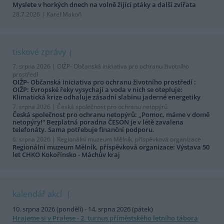
Myslete v horkých dnech na volně žijící ptáky a další zvířata
28.7.2026 | Karel Makoň
tiskové zprávy
7. srpna 2026 |
OIŽP- Občanská iniciativa pro ochranu životního
prostředí
OIŽP- Občanská iniciativa pro ochranu životního prostředí :
OIŽP: Evropské řeky vysychají a voda v nich se otepluje:
Klimatická krize odhaluje zásadní slabinu jaderné energetiky
7. srpna 2026 |
Česká společnost pro ochranu netopýrů
Česká společnost pro ochranu netopýrů: „Pomoc, máme v domě
netopýry!“ Bezplatná poradna ČESON je v létě zavalena
telefonáty. Sama potřebuje finanční podporu.
6. srpna 2026 |
Regionální muzeum Mělník, příspěvková organizace
Regionální muzeum Mělník, příspěvková organizace: Výstava 50
let CHKO Kokořínsko - Máchův kraj
kalendář akcí
10. srpna 2026 (pondělí) - 14. srpna 2026 (pátek)
Hrajeme si v Pralese - 2. turnus příměstského letního tábora