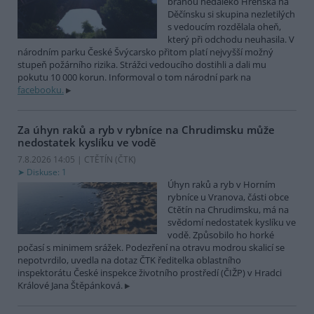
bránou nedaleko Hřenska na
Děčínsku si skupina nezletilých
s vedoucím rozdělala oheň,
který při odchodu neuhasila. V
národním parku České Švýcarsko přitom platí nejvyšší možný
stupeň požárního rizika. Strážci vedoucího dostihli a dali mu
pokutu 10 000 korun. Informoval o tom národní park na
facebooku.
Za úhyn raků a ryb v rybníce na Chrudimsku může
nedostatek kyslíku ve vodě
7.8.2026 14:05 | CTĚTÍN (
ČTK
)
Diskuse: 1
Úhyn raků a ryb v Horním
rybníce u Vranova, části obce
Ctětín na Chrudimsku, má na
svědomí nedostatek kyslíku ve
vodě. Způsobilo ho horké
počasí s minimem srážek. Podezření na otravu modrou skalicí se
nepotvrdilo, uvedla na dotaz ČTK ředitelka oblastního
inspektorátu České inspekce životního prostředí (ČIŽP) v Hradci
Králové Jana Štěpánková.