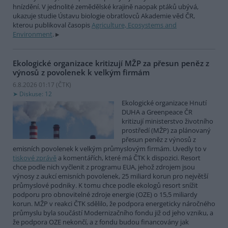
hnízdění. V jednolité zemědělské krajině naopak ptáků ubývá,
ukazuje studie Ústavu biologie obratlovců Akademie věd ČR,
kterou publikoval časopis
Agriculture, Ecosystems and
Environment
.
Ekologické organizace kritizují MŽP za přesun peněz z
výnosů z povolenek k velkým firmám
6.8.2026 01:17 (
ČTK
)
Diskuse: 12
Ekologické organizace Hnutí
DUHA a Greenpeace ČR
kritizují ministerstvo životního
prostředí (MŽP) za plánovaný
přesun peněz z výnosů z
emisních povolenek k velkým průmyslovým firmám. Uvedly to v
tiskové zprávě
a komentářích, které má ČTK k dispozici. Resort
chce podle nich vyčlenit z programu EUA, jehož zdrojem jsou
výnosy z aukcí emisních povolenek, 25 miliard korun pro největší
průmyslové podniky. K tomu chce podle ekologů resort snížit
podporu pro obnovitelné zdroje energie (OZE) o 15,5 miliardy
korun. MŽP v reakci ČTK sdělilo, že podpora energeticky náročného
průmyslu byla součástí Modernizačního fondu již od jeho vzniku, a
že podpora OZE nekončí, a z fondu budou financovány jak