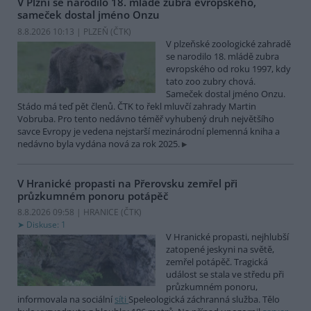
V Plzni se narodilo 18. mládě zubra evropského,
sameček dostal jméno Onzu
8.8.2026 10:13 | PLZEŇ (
ČTK
)
V plzeňské zoologické zahradě
se narodilo 18. mládě zubra
evropského od roku 1997, kdy
tato zoo zubry chová.
Sameček dostal jméno Onzu.
Stádo má teď pět členů. ČTK to řekl mluvčí zahrady Martin
Vobruba. Pro tento nedávno téměř vyhubený druh největšího
savce Evropy je vedena nejstarší mezinárodní plemenná kniha a
nedávno byla vydána nová za rok 2025.
V Hranické propasti na Přerovsku zemřel při
průzkumném ponoru potápěč
8.8.2026 09:58 | HRANICE (
ČTK
)
Diskuse: 1
V Hranické propasti, nejhlubší
zatopené jeskyni na světě,
zemřel potápěč. Tragická
událost se stala ve středu při
průzkumném ponoru,
informovala na sociální
síti
Speleologická záchranná služba. Tělo