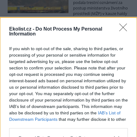
podala trestní oznámení za
postup ministerstva životního
prostředí (MŽP) v kauze haldy
Heřmanice. Vyplývá to ze zprávy, kterou ČTK poskytla Česká
pirátská strana. Požaduje, aby policie prověřila okolnosti odebrání
Ekolist.cz -
Do Not Process My Personal
případu České inspekci životního prostředí (ČIŽP) a zastavení řízení.
Information
Hoffmannová ČTK sdělila, že trestní oznámení podala proti dosud
přesně nezjištěným osobám působícím na MŽP a ČIŽP, případně
dalším osobám, jejichž účast na popsaném postupu může být
If you wish to opt-out of the sale, sharing to third parties, or
zjištěna prověřováním. Stanovisko MŽP a ČIŽP ČTK shání.
processing of your personal or sensitive information for
targeted advertising by us, please use the below opt-out
section to confirm your selection. Please note that after your
Ředitelé odborů i mluvčí se z ČIŽP rozhodli odejít z
opt-out request is processed you may continue seeing
vlastní vůle, řekl Straka
interest-based ads based on personal information utilized by
6.8.2026 15:22 (
ČTK
)
us or personal information disclosed to third parties prior to
Diskuse: 1
Ředitel odboru vnitřních
your opt-out. You may separately opt-out of the further
služeb Matěj Mrlina, vedoucí
disclosure of your personal information by third parties on the
služebního úřadu Oldřich
IAB’s list of downstream participants. This information may
Jarolím a tisková mluvčí Miriam
also be disclosed by us to third parties on the
IAB’s List of
Loužecká končí na České
Downstream Participants
that may further disclose it to other
inspekci životního prostředí (ČIŽP) z vlastní iniciativy. Na dotaz ČTK
third parties.
to napsal nový ředitel inspekce Pavel Straka (za Motoristy). O jejich
plánovaných odchodech
informovaly
v pondělí Seznam Zprávy.