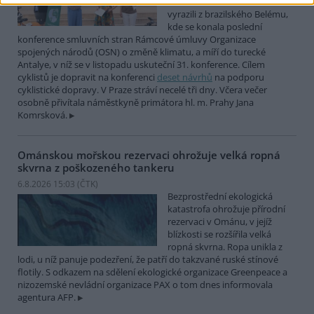
COP Bike Ride. Účastníci
vyrazili z brazilského Belému,
kde se konala poslední
konference smluvních stran Rámcové úmluvy Organizace
spojených národů (OSN) o změně klimatu, a míří do turecké
Antalye, v níž se v listopadu uskuteční 31. konference. Cílem
cyklistů je dopravit na konferenci
deset návrhů
na podporu
cyklistické dopravy. V Praze stráví necelé tři dny. Včera večer
osobně přivítala náměstkyně primátora hl. m. Prahy Jana
Komrsková.
Ománskou mořskou rezervaci ohrožuje velká ropná
skvrna z poškozeného tankeru
6.8.2026 15:03 (
ČTK
)
Bezprostřední ekologická
katastrofa ohrožuje přírodní
rezervaci v Ománu, v jejíž
blízkosti se rozšířila velká
ropná skvrna. Ropa unikla z
lodi, u níž panuje podezření, že patří do takzvané ruské stínové
flotily. S odkazem na sdělení ekologické organizace Greenpeace a
nizozemské nevládní organizace PAX o tom dnes informovala
agentura AFP.