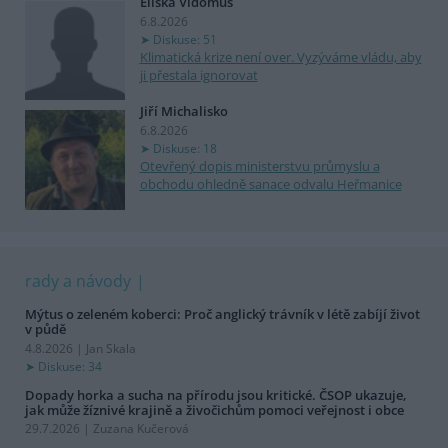
Eliška Vidomus
6.8.2026
Diskuse: 51
Klimatická krize není over. Vyzýváme vládu, aby
ji přestala ignorovat
Jiří Michalisko
6.8.2026
Diskuse: 18
Otevřený dopis ministerstvu průmyslu a
obchodu ohledně sanace odvalu Heřmanice
rady a návody
Mýtus o zeleném koberci: Proč anglický trávník v létě zabíjí život
v půdě
4.8.2026 | Jan Skala
Diskuse: 34
Dopady horka a sucha na přírodu jsou kritické. ČSOP ukazuje,
jak může žíznivé krajině a živočichům pomoci veřejnost i obce
29.7.2026 | Zuzana Kučerová