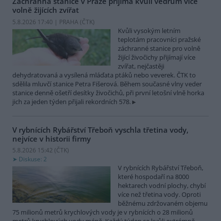
Záchranná stanice v Praze přijímá kvůli vedrům více
volně žijících zvířat
5.8.2026 17:40 | PRAHA (
ČTK
)
Kvůli vysokým letním
teplotám pracovníci pražské
záchranné stanice pro volně
žijící živočichy přijímají více
zvířat, nejčastěji
dehydratovaná a vysílená mláďata ptáků nebo veverek. ČTK to
sdělila mluvčí stanice Petra Fišerová. Během současné vlny veder
stanice denně ošetří desítky živočichů, při první letošní vlně horka
jich za jeden týden přijali rekordních 578.
V rybnících Rybářství Třeboň vyschla třetina vody,
nejvíce v historii firmy
5.8.2026 15:42 (
ČTK
)
Diskuse: 2
V rybnících Rybářství Třeboň,
které hospodaří na 8000
hektarech vodní plochy, chybí
více než třetina vody. Oproti
běžnému zdržovaném objemu
75 milionů metrů krychlových vody je v rybnících o 28 milionů