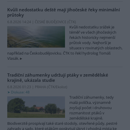
Kvůli nedostatku deště mají jihočeské řeky minimální
průtoky
6.8.2026 14:24 | ČESKÉ BUDĚJOVICE (
ČTK
)
Kvůli nedostatku srážek je
téměř ve všech jihočeských
řekách historicky nejmenší
průtok vody. Nejhorší je
situace v rovinatých oblastech,
například na Českobudějovicku. ČTK to řekl hydrolog Tomáš
Vlasák.
Tradiční záhumenky udržují ptáky v zemědělské
krajině, ukázala studie
6.8.2026 01:23 | PRAHA (
ČTK/Ekolist
)
Diskuse: 48
Tradiční záhumenky, tedy
malá políčka, významně
zvyšují počet i druhovou
rozmanitost ptáků v
zemědělské krajině.
Biodiverzitě prospívají také staré stodoly, otevřené půdy, pestré
zahrady a sady, které ptákům poskytují úkryt i vhodná místa ke