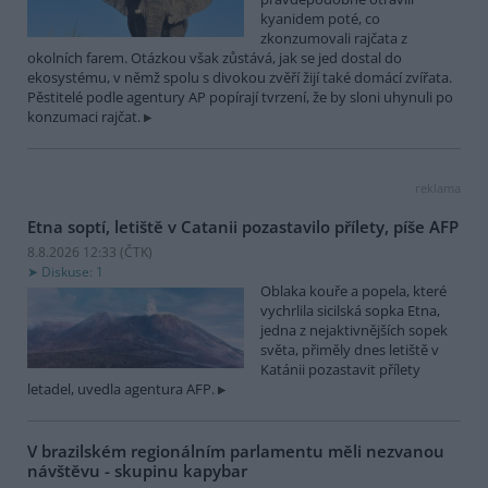
kyanidem poté, co
zkonzumovali rajčata z
okolních farem. Otázkou však zůstává, jak se jed dostal do
ekosystému, v němž spolu s divokou zvěří žijí také domácí zvířata.
Pěstitelé podle agentury AP popírají tvrzení, že by sloni uhynuli po
konzumaci rajčat.
reklama
Etna soptí, letiště v Catanii pozastavilo přílety, píše AFP
8.8.2026 12:33 (
ČTK
)
Diskuse: 1
Oblaka kouře a popela, které
vychrlila sicilská sopka Etna,
jedna z nejaktivnějších sopek
světa, přiměly dnes letiště v
Katánii pozastavit přílety
letadel, uvedla agentura AFP.
V brazilském regionálním parlamentu měli nezvanou
návštěvu - skupinu kapybar