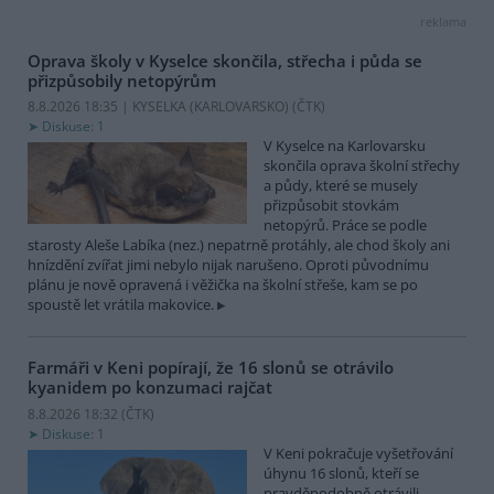
reklama
Oprava školy v Kyselce skončila, střecha i půda se
přizpůsobily netopýrům
8.8.2026 18:35 | KYSELKA (KARLOVARSKO) (
ČTK
)
Diskuse: 1
V Kyselce na Karlovarsku
skončila oprava školní střechy
a půdy, které se musely
přizpůsobit stovkám
netopýrů. Práce se podle
starosty Aleše Labíka (nez.) nepatrně protáhly, ale chod školy ani
hnízdění zvířat jimi nebylo nijak narušeno. Oproti původnímu
plánu je nově opravená i věžička na školní střeše, kam se po
spoustě let vrátila makovice.
Farmáři v Keni popírají, že 16 slonů se otrávilo
kyanidem po konzumaci rajčat
8.8.2026 18:32 (
ČTK
)
Diskuse: 1
V Keni pokračuje vyšetřování
úhynu 16 slonů, kteří se
pravděpodobně otrávili