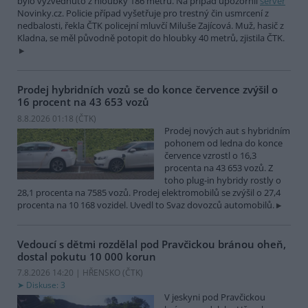
bylo vyzvednuto z hloubky 186 metrů. Na případ upozornil
server
Novinky.cz. Policie případ vyšetřuje pro trestný čin usmrcení z
nedbalosti, řekla ČTK policejní mluvčí Miluše Zajícová. Muž, hasič z
Kladna, se měl původně potopit do hloubky 40 metrů, zjistila ČTK.
Prodej hybridních vozů se do konce července zvýšil o
16 procent na 43 653 vozů
8.8.2026 01:18 (
ČTK
)
Prodej nových aut s hybridním
pohonem od ledna do konce
července vzrostl o 16,3
procenta na 43 653 vozů. Z
toho plug-in hybridy rostly o
28,1 procenta na 7585 vozů. Prodej elektromobilů se zvýšil o 27,4
procenta na 10 168 vozidel. Uvedl to Svaz dovozců automobilů.
Vedoucí s dětmi rozdělal pod Pravčickou bránou oheň,
dostal pokutu 10 000 korun
7.8.2026 14:20 | HŘENSKO (
ČTK
)
Diskuse: 3
V jeskyni pod Pravčickou