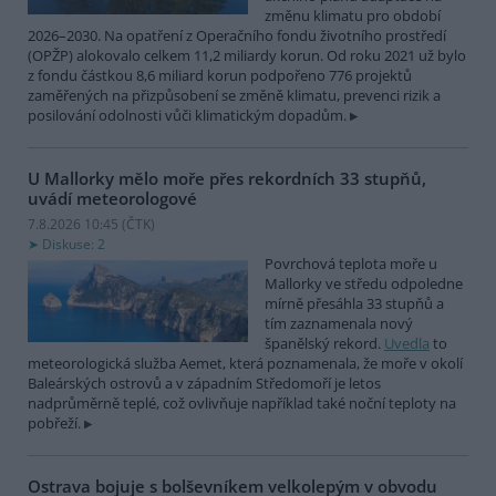
změnu klimatu pro období
2026–2030. Na opatření z Operačního fondu životního prostředí
(OPŽP) alokovalo celkem 11,2 miliardy korun. Od roku 2021 už bylo
z fondu částkou 8,6 miliard korun podpořeno 776 projektů
zaměřených na přizpůsobení se změně klimatu, prevenci rizik a
posilování odolnosti vůči klimatickým dopadům.
U Mallorky mělo moře přes rekordních 33 stupňů,
uvádí meteorologové
7.8.2026 10:45 (
ČTK
)
Diskuse: 2
Povrchová teplota moře u
Mallorky ve středu odpoledne
mírně přesáhla 33 stupňů a
tím zaznamenala nový
španělský rekord.
Uvedla
to
meteorologická služba Aemet, která poznamenala, že moře v okolí
Baleárských ostrovů a v západním Středomoří je letos
nadprůměrně teplé, což ovlivňuje například také noční teploty na
pobřeží.
Ostrava bojuje s bolševníkem velkolepým v obvodu