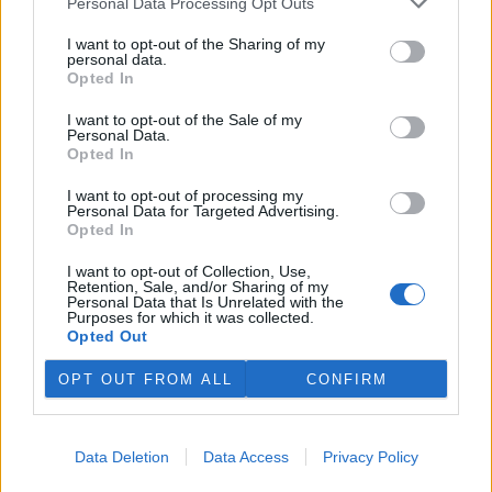
Podle něj tak končí dva z pěti ředitelů odborů na ČIŽP.
Personal Data Processing Opt Outs
I want to opt-out of the Sharing of my
personal data.
Veterináři v horku ošetřují více zvířat, ohrožení jsou psi
Opted In
se zploštělým čumákem
6.8.2026 15:15 (
ČTK
)
I want to opt-out of the Sale of my
Veterináři v současných
Personal Data.
vedrech ošetřují více zvířat.
Opted In
Mezi nejrizikovější skupiny
podle nich patří plemena psů s
I want to opt-out of processing my
krátkou lebkou a zploštělým
Personal Data for Targeted Advertising.
čumákem, jako jsou například mopsi nebo buldočci, starší jedinci a
Opted In
zvířata se srdečním onemocněním. Jejich majitelé pro ně
vyhledávají veterinární ošetření nejčastěji kvůli přehřátí organismu,
I want to opt-out of Collection, Use,
dehydrataci nebo kolapsu. ČTK to sdělila viceprezidentka Komory
Retention, Sale, and/or Sharing of my
Personal Data that Is Unrelated with the
veterinárních lékařů ČR Kateřina Valdhans.
Purposes for which it was collected.
Opted Out
Do Prahy dorazili jezdci cyklistické štafety, míří na
OPT OUT FROM ALL
CONFIRM
konferenci o klimatu
6.8.2026 15:08 | PRAHA (
ČTK
)
Diskuse: 2
Do Prahy dnes dorazili jezdci
Data Deletion
Data Access
Privacy Policy
mezinárodní cyklistické štafety