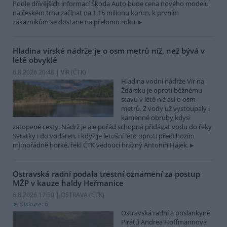
Podle dřívějších informací Škoda Auto bude cena nového modelu
na českém trhu začínat na 1,15 milionu korun, k prvním
zákazníkům se dostane na přelomu roku.
Hladina vírské nádrže je o osm metrů níž, než bývá v
létě obvyklé
6.8.2026 20:48 | VÍR (
ČTK
)
Hladina vodní nádrže Vír na
Žďársku je oproti běžnému
stavu v létě níž asi o osm
metrů. Z vody už vystoupaly i
kamenné obruby kdysi
zatopené cesty. Nádrž je ale pořád schopná přidávat vodu do řeky
Svratky i do vodáren, i když je letošní léto oproti předchozím
mimořádně horké, řekl ČTK vedoucí hrázný Antonín Hájek.
Ostravská radní podala trestní oznámení za postup
MŽP v kauze haldy Heřmanice
6.8.2026 17:50 | OSTRAVA (
ČTK
)
Diskuse: 6
Ostravská radní a poslankyně
Pirátů Andrea Hoffmannová