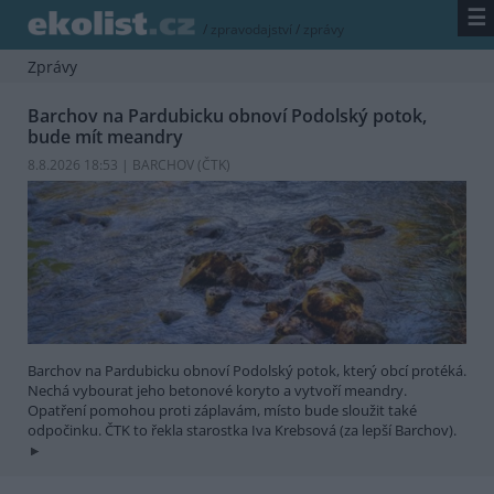
☰
/
zpravodajství
/
zprávy
Zprávy
Barchov na Pardubicku obnoví Podolský potok,
bude mít meandry
8.8.2026 18:53 | BARCHOV (
ČTK
)
Barchov na Pardubicku obnoví Podolský potok, který obcí protéká.
Nechá vybourat jeho betonové koryto a vytvoří meandry.
Opatření pomohou proti záplavám, místo bude sloužit také
odpočinku. ČTK to řekla starostka Iva Krebsová (za lepší Barchov).