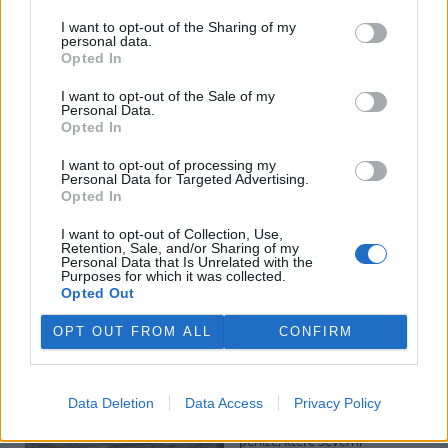
I want to opt-out of the Sharing of my
personal data.
Potok Bylanka v Pardubicích vyschl. Městský obvod
Opted In
chce, aby Povodí Labe vyčistilo koryto
5.8.2026 10:26 | PARDUBICE (
ČTK
)
I want to opt-out of the Sale of my
Diskuse: 1
Personal Data.
Potok Bylanka v Pardubicích v
Opted In
důsledku dlouhodobě nízkých
průtoků a suchého počasí
I want to opt-out of processing my
Personal Data for Targeted Advertising.
vyschl. Městský obvod VI chce
Opted In
využít období bez vody k
vyčištění koryta, a obrátil se proto se žádostí na správce toku,
I want to opt-out of Collection, Use,
Povodí Labe. Organizace ale požadavek odmítla s tím, že údržbu
Retention, Sale, and/or Sharing of my
dělala už v červnu a další zásah v tuto chvíli neplánuje, zjistila ČTK.
Personal Data that Is Unrelated with the
Purposes for which it was collected.
Opted Out
Červený chce peníze ušetřené za rekultivaci rozdělit
OPT OUT FROM ALL
CONFIRM
obcím podle původní dohody
5.8.2026 01:29 (
ČTK
)
Diskuse: 2
Data Deletion
Data Access
Privacy Policy
Ministr životního prostředí
Igor Červený (Motoristé) chce
peníze, které Severní