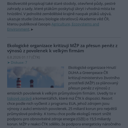
Biodiverzitě prospívají také staré stodoly, otevřené půdy, pestré
zahrady a sady, které ptákům poskytují úkryt i vhodná místa ke
hnízdění. V jednolité zemědělské krajině naopak ptáků ubývá,
ukazuje studie Ústavu biologie obratlovců Akademie věd ČR,
kterou publikoval časopis
Agriculture, Ecosystems and
Environment
.
Ekologické organizace kritizují MŽP za přesun peněz z
výnosů z povolenek k velkým firmám
6.8.2026 01:17 (
ČTK
)
Diskuse: 7
Ekologické organizace Hnutí
DUHA a Greenpeace ČR
kritizují ministerstvo životního
prostředí (MŽP) za plánovaný
přesun peněz z výnosů z
emisních povolenek k velkým průmyslovým firmám. Uvedly to v
tiskové zprávě
a komentářích, které má ČTK k dispozici. Resort
chce podle nich vyčlenit z programu EUA, jehož zdrojem jsou
výnosy z aukcí emisních povolenek, 25 miliard korun pro největší
průmyslové podniky. K tomu chce podle ekologů resort snížit
podporu pro obnovitelné zdroje energie (OZE) o 15,5 miliardy
korun. MŽP v reakci ČTK sdělilo, že podpora energeticky náročného