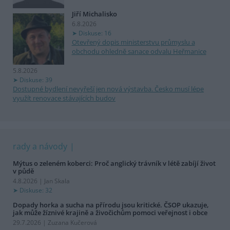
Jiří Michalisko
6.8.2026
Diskuse: 16
Otevřený dopis ministerstvu průmyslu a
obchodu ohledně sanace odvalu Heřmanice
5.8.2026
Diskuse: 39
Dostupné bydlení nevyřeší jen nová výstavba. Česko musí lépe
využít renovace stávajících budov
rady a návody
Mýtus o zeleném koberci: Proč anglický trávník v létě zabíjí život
v půdě
4.8.2026 | Jan Skala
Diskuse: 32
Dopady horka a sucha na přírodu jsou kritické. ČSOP ukazuje,
jak může žíznivé krajině a živočichům pomoci veřejnost i obce
29.7.2026 | Zuzana Kučerová