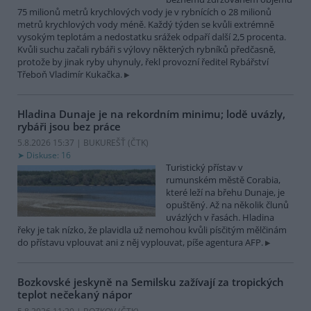
75 milionů metrů krychlových vody je v rybnících o 28 milionů
metrů krychlových vody méně. Každý týden se kvůli extrémně
vysokým teplotám a nedostatku srážek odpaří další 2,5 procenta.
Kvůli suchu začali rybáři s výlovy některých rybníků předčasně,
protože by jinak ryby uhynuly, řekl provozní ředitel Rybářství
Třeboň Vladimír Kukačka.
Hladina Dunaje je na rekordním minimu; lodě uvázly,
rybáři jsou bez práce
5.8.2026 15:37 | BUKUREŠŤ (
ČTK
)
Diskuse: 16
Turistický přístav v
rumunském městě Corabia,
které leží na břehu Dunaje, je
opuštěný. Až na několik člunů
uvázlých v řasách. Hladina
řeky je tak nízko, že plavidla už nemohou kvůli písčitým mělčinám
do přístavu vplouvat ani z něj vyplouvat, píše agentura AFP.
Bozkovské jeskyně na Semilsku zažívají za tropických
teplot nečekaný nápor