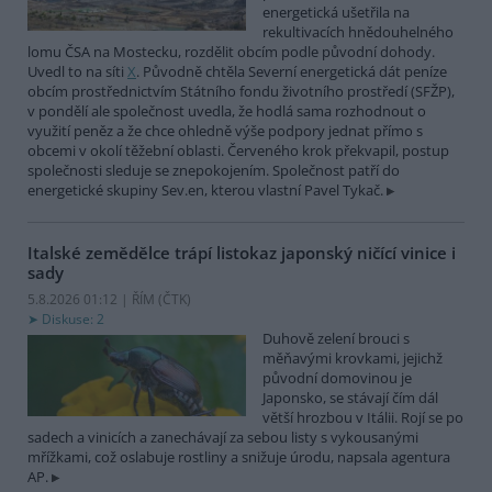
energetická ušetřila na
rekultivacích hnědouhelného
lomu ČSA na Mostecku, rozdělit obcím podle původní dohody.
Uvedl to na síti
X
. Původně chtěla Severní energetická dát peníze
obcím prostřednictvím Státního fondu životního prostředí (SFŽP),
v pondělí ale společnost uvedla, že hodlá sama rozhodnout o
využití peněz a že chce ohledně výše podpory jednat přímo s
obcemi v okolí těžební oblasti. Červeného krok překvapil, postup
společnosti sleduje se znepokojením. Společnost patří do
energetické skupiny Sev.en, kterou vlastní Pavel Tykač.
Italské zemědělce trápí listokaz japonský ničící vinice i
sady
5.8.2026 01:12 | ŘÍM (
ČTK
)
Diskuse: 2
Duhově zelení brouci s
měňavými krovkami, jejichž
původní domovinou je
Japonsko, se stávají čím dál
větší hrozbou v Itálii. Rojí se po
sadech a vinicích a zanechávají za sebou listy s vykousanými
mřížkami, což oslabuje rostliny a snižuje úrodu, napsala agentura
AP.