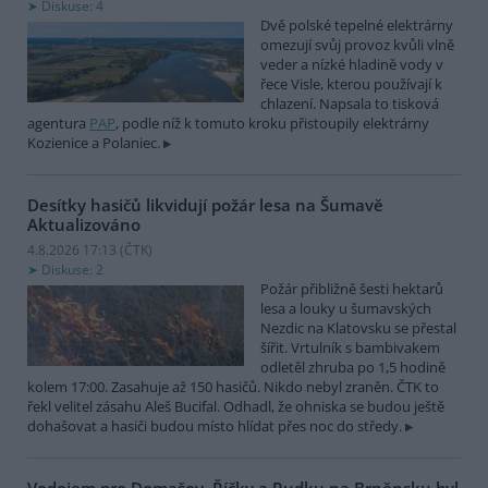
Diskuse: 4
Dvě polské tepelné elektrárny
omezují svůj provoz kvůli vlně
veder a nízké hladině vody v
řece Visle, kterou používají k
chlazení. Napsala to tisková
agentura
PAP
, podle níž k tomuto kroku přistoupily elektrárny
Kozienice a Polaniec.
Desítky hasičů likvidují požár lesa na Šumavě
Aktualizováno
4.8.2026 17:13 (
ČTK
)
Diskuse: 2
Požár přibližně šesti hektarů
lesa a louky u šumavských
Nezdic na Klatovsku se přestal
šířit. Vrtulník s bambivakem
odletěl zhruba po 1,5 hodině
kolem 17:00. Zasahuje až 150 hasičů. Nikdo nebyl zraněn. ČTK to
řekl velitel zásahu Aleš Bucifal. Odhadl, že ohniska se budou ještě
dohašovat a hasiči budou místo hlídat přes noc do středy.