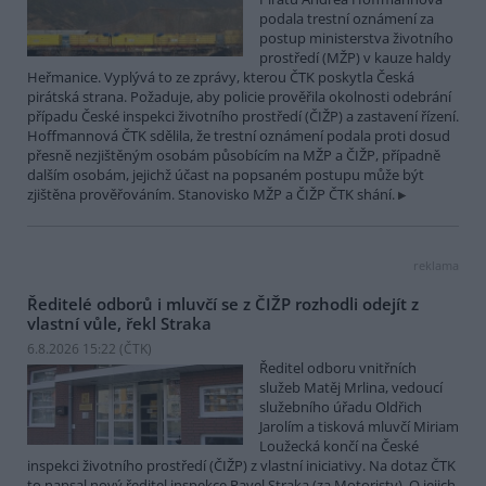
podala trestní oznámení za
postup ministerstva životního
prostředí (MŽP) v kauze haldy
Heřmanice. Vyplývá to ze zprávy, kterou ČTK poskytla Česká
pirátská strana. Požaduje, aby policie prověřila okolnosti odebrání
případu České inspekci životního prostředí (ČIŽP) a zastavení řízení.
Hoffmannová ČTK sdělila, že trestní oznámení podala proti dosud
přesně nezjištěným osobám působícím na MŽP a ČIŽP, případně
dalším osobám, jejichž účast na popsaném postupu může být
zjištěna prověřováním. Stanovisko MŽP a ČIŽP ČTK shání.
reklama
Ředitelé odborů i mluvčí se z ČIŽP rozhodli odejít z
vlastní vůle, řekl Straka
6.8.2026 15:22 (
ČTK
)
Ředitel odboru vnitřních
služeb Matěj Mrlina, vedoucí
služebního úřadu Oldřich
Jarolím a tisková mluvčí Miriam
Loužecká končí na České
inspekci životního prostředí (ČIŽP) z vlastní iniciativy. Na dotaz ČTK
to napsal nový ředitel inspekce Pavel Straka (za Motoristy). O jejich