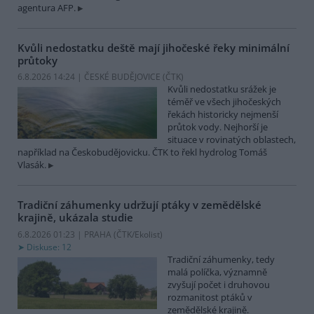
agentura AFP.
Kvůli nedostatku deště mají jihočeské řeky minimální
průtoky
6.8.2026 14:24 | ČESKÉ BUDĚJOVICE (
ČTK
)
Kvůli nedostatku srážek je
téměř ve všech jihočeských
řekách historicky nejmenší
průtok vody. Nejhorší je
situace v rovinatých oblastech,
například na Českobudějovicku. ČTK to řekl hydrolog Tomáš
Vlasák.
Tradiční záhumenky udržují ptáky v zemědělské
krajině, ukázala studie
6.8.2026 01:23 | PRAHA (
ČTK/Ekolist
)
Diskuse: 12
Tradiční záhumenky, tedy
malá políčka, významně
zvyšují počet i druhovou
rozmanitost ptáků v
zemědělské krajině.