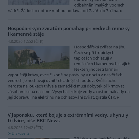
odbahnění malých vodních
nádrží. Žádost o dotace mohou podávat od 7. září do 7. října.
Hospodářským zvířatům pomáhají při vedrech remízky
i kamenné stáje
4.8.2026 12:52 (
ČTK
)
Hospodářská zvířata na jihu
Čech se při tropických
teplotách ochlazují v
remízkách i kamenných stájích.
Někteří jihočeští farmáři
vypouštějí krávy, ovce či koně na pastviny v noci a v největších
vedrech je nechávají uvnitř chladnějších budov. Kvůli suchu
neroste na loukách tráva a zemědělci musí dobytek přikrmovat
zásobami sena na zimu. Vysychají zdroje vody a rostou náklady na
její dopravu i na elektřinu na ochlazování zvířat, zjistila ČTK.
V Japonsku, které bojuje s extrémními vedry, uhynuly
tři lvice, píše BBC News
4.8.2026 12:42 (
ČTK
)
Diskuse: 2
Tři lvice v zoologické zahradě v