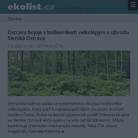
☰
/
zpravodajství
/
zprávy
Zprávy
Ostrava bojuje s bolševníkem velkolepým v obvodu
Slezská Ostrava
7.8.2026 01:09 | OSTRAVA (
ČTK
)
Ostravská radnice začala se systematickou likvidací bolševníku
velkolepého, který patří k nejnebezpečnějším invazním druhům
rostlin v Česku. Práce na lesních pozemcích podél Trnkovecké ulice
ve Slezské Ostravě letos vyjdou na více než 66 000 korun. Město
kombinuje chemické i mechanické metody, řekla ČTK mluvčí
magistrátu Gabriela Pokorná.