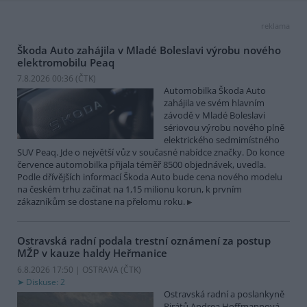
reklama
Škoda Auto zahájila v Mladé Boleslavi výrobu nového
elektromobilu Peaq
7.8.2026 00:36 (
ČTK
)
Automobilka Škoda Auto
zahájila ve svém hlavním
závodě v Mladé Boleslavi
sériovou výrobu nového plně
elektrického sedmimístného
SUV Peaq. Jde o největší vůz v současné nabídce značky. Do konce
července automobilka přijala téměř 8500 objednávek, uvedla.
Podle dřívějších informací Škoda Auto bude cena nového modelu
na českém trhu začínat na 1,15 milionu korun, k prvním
zákazníkům se dostane na přelomu roku.
Ostravská radní podala trestní oznámení za postup
MŽP v kauze haldy Heřmanice
6.8.2026 17:50 | OSTRAVA (
ČTK
)
Diskuse: 2
Ostravská radní a poslankyně
Pirátů Andrea Hoffmannová