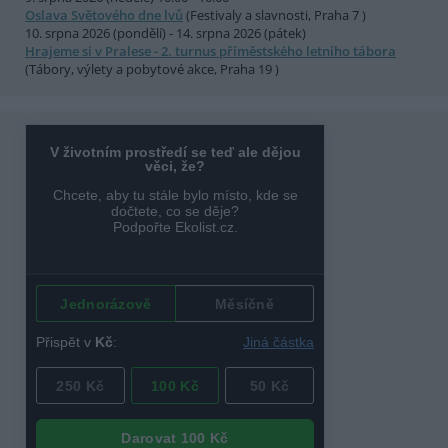
Oslava Světového dne lvů
(Festivaly a slavnosti, Praha 7 )
10. srpna 2026 (pondělí) - 14. srpna 2026 (pátek)
Hrajeme si v Pralese - 2. turnus příměstského letního tábora
(Tábory, výlety a pobytové akce, Praha 19 )