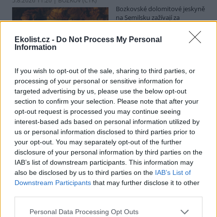
5.8.2026 11:20 | BOZKOV (
ČTK
)
Bozkovské dolomitové jeskyně
na Semilsku zažívají za
současných tropických teplot
nečekaný nápor. Jde sice o
Ekolist.cz -
Do Not Process My Personal
jedno z nejchladnějších míst v
Information
Libereckém kraji, které má stálou teplotu mezi 7,5 až devíti stupni
Celsia, přesto v minulosti podle vedoucího Bozkovských jeskyní
Dušana Milky k nim lidé přicházeli spíše v době, když bylo nevlídno.
If you wish to opt-out of the sale, sharing to third parties, or
processing of your personal or sensitive information for
targeted advertising by us, please use the below opt-out
section to confirm your selection. Please note that after your
V pěti zemích Amazonie zatkli stovky lidí kvůli
opt-out request is processed you may continue seeing
environmentální kriminalitě
interest-based ads based on personal information utilized by
5.8.2026 10:34 | BOGOTÁ (
ČTK
)
us or personal information disclosed to third parties prior to
Policisté v pěti zemích ležících
your opt-out. You may separately opt-out of the further
v Amazonii pozatýkali stovky
lidí a zabavili dřevo, minerály i
disclosure of your personal information by third parties on the
zvířata v hodnotě přes 280
IAB’s list of downstream participants. This information may
milionů dolarů (kolem 5,9
also be disclosed by us to third parties on the
IAB’s List of
miliard korun) při jednom z největších koordinovaných zásahů
Downstream Participants
that may further disclose it to other
proti environmentální kriminalitě v největším deštném pralese
third parties.
světa. Napsala to agentura AP, podle níž se do operace nazvané
Zelený štít 2026 zapojily Bolívie, Brazílie, Kolumbie, Ekvádor a Peru.
Personal Data Processing Opt Outs