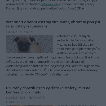
plánovaných odchodech
informovaly
v pondělí Seznam Zprávy.
Podle něj tak končí dva z pěti ředitelů odborů na ČIŽP.
Veterináři v horku ošetřují více zvířat, ohrožení jsou psi
se zploštělým čumákem
6.8.2026 15:15 (
ČTK
)
Veterináři v současných
vedrech ošetřují více zvířat.
Mezi nejrizikovější skupiny
podle nich patří plemena psů s
krátkou lebkou a zploštělým
čumákem, jako jsou například mopsi nebo buldočci, starší jedinci a
zvířata se srdečním onemocněním. Jejich majitelé pro ně
vyhledávají veterinární ošetření nejčastěji kvůli přehřátí organismu,
dehydrataci nebo kolapsu. ČTK to sdělila viceprezidentka Komory
veterinárních lékařů ČR Kateřina Valdhans.
Do Prahy dorazili jezdci cyklistické štafety, míří na
konferenci o klimatu
6.8.2026 15:08 | PRAHA (
ČTK
)
Diskuse: 2