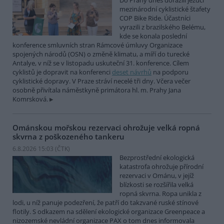
Do Prahy dnes dorazili jezdci
mezinárodní cyklistické štafety
COP Bike Ride. Účastníci
vyrazili z brazilského Belému,
kde se konala poslední
konference smluvních stran Rámcové úmluvy Organizace
spojených národů (OSN) o změně klimatu, a míří do turecké
Antalye, v níž se v listopadu uskuteční 31. konference. Cílem
cyklistů je dopravit na konferenci
deset návrhů
na podporu
cyklistické dopravy. V Praze stráví necelé tři dny. Včera večer
osobně přivítala náměstkyně primátora hl. m. Prahy Jana
Komrsková.
Ománskou mořskou rezervaci ohrožuje velká ropná
skvrna z poškozeného tankeru
6.8.2026 15:03 (
ČTK
)
Bezprostřední ekologická
katastrofa ohrožuje přírodní
rezervaci v Ománu, v jejíž
blízkosti se rozšířila velká
ropná skvrna. Ropa unikla z
lodi, u níž panuje podezření, že patří do takzvané ruské stínové
flotily. S odkazem na sdělení ekologické organizace Greenpeace a
nizozemské nevládní organizace PAX o tom dnes informovala