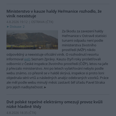
Ministerstvo v kauze haldy Heřmanice rozhodlo, že
viník neexistuje
4.8.2026 19:12 | OSTRAVA (
ČTK
)
Diskuse: 2
Za škodu za zavezení haldy
Heřmanice v Ostravě statisíci
tunami odpadu není podle
ministerstva životního
prostředí (MŽP) nikdo
odpovědný a neexistuje oficiální viník. O rozhodnutí resortu
informoval
web
Seznam Zprávy. Kauzu čtyři roky prošetřovali
odborníci z České inspekce životního prostředí (ČIŽP), letos na jaře
ji převzalo ministerstvo. Ani po letech vyšetřování nebylo podle
webu známo, co přesně se v haldě skrývá, inspekce si proto loni
objednala sérii vrtů a následných analýz odebraných vzorků. Práce
ale měl podle webu minulý měsíc zastavit šéf úřadu Pavel Straka
pro jejich nadbytečnost.
Dvě polské tepelné elektrárny omezují provoz kvůli
nízké hladině Visly
4.8.2026 18:35 (
ČTK
)