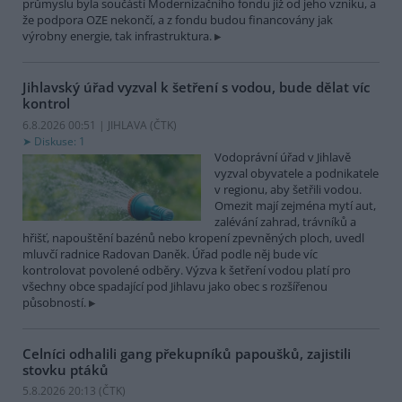
průmyslu byla součástí Modernizačního fondu již od jeho vzniku, a
že podpora OZE nekončí, a z fondu budou financovány jak
výrobny energie, tak infrastruktura.
Jihlavský úřad vyzval k šetření s vodou, bude dělat víc
kontrol
6.8.2026 00:51 | JIHLAVA (
ČTK
)
Diskuse: 1
Vodoprávní úřad v Jihlavě
vyzval obyvatele a podnikatele
v regionu, aby šetřili vodou.
Omezit mají zejména mytí aut,
zalévání zahrad, trávníků a
hřišť, napouštění bazénů nebo kropení zpevněných ploch, uvedl
mluvčí radnice Radovan Daněk. Úřad podle něj bude víc
kontrolovat povolené odběry. Výzva k šetření vodou platí pro
všechny obce spadající pod Jihlavu jako obec s rozšířenou
působností.
Celníci odhalili gang překupníků papoušků, zajistili
stovku ptáků
5.8.2026 20:13 (
ČTK
)