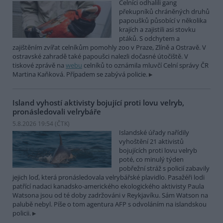
Celníci odhalili gang
překupníků chráněných druhů
papoušků působící v několika
krajích a zajistili asi stovku
ptáků. S odchytem a
zajištěním zvířat celníkům pomohly zoo v Praze, Zlíně a Ostravě. V
ostravské zahradě také papoušci nalezli dočasné útočiště. V
tiskové zprávě na
webu
celníků to oznámila mluvčí Celní správy ČR
Martina Kaňková. Případem se zabývá policie.
Island vyhostí aktivisty bojující proti lovu velryb,
pronásledovali velrybáře
5.8.2026 19:54 (
ČTK
)
Islandské úřady nařídily
vyhoštění 21 aktivistů
bojujících proti lovu velryb
poté, co minulý týden
pobřežní stráž s policií zabavily
jejich loď, která pronásledovala velrybářské plavidlo. Pasažéři lodi
patřící nadaci kanadsko-amerického ekologického aktivisty Paula
Watsona jsou od té doby zadržováni v Reykjavíku. Sám Watson na
palubě nebyl. Píše o tom agentura AFP s odvoláním na islandskou
policii.