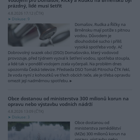
Vodojem pro Domašov, Říčky a Rudku na Brněnsku byl
prázdný, lidé musí šetřit
4.8.2026 17:12 (
ČTK
)
Diskuse: 9
Domašov, Rudka a Říčky na
Brněnsku mají potíže s pitnou
vodou. Důvodem je
dlouhodobé sucho i příliš
vysoká spotřeba vody. Ač
Dobrovolný svazek obcí (DSO) Domašovsko, který vodovod
provozuje, před týdnem vyzval k šetření vodou, spotřeba stoupla,
a lidé tak v pondělí vodojem zcela vyčerpali. Na problém dnes
upozornila Česká televize. Předseda DSO Tomáš Pitrocha ČTK řekl,
že voda nyní z kohoutků ve třech obcích teče, ale je třeba opravdu
omezit její nadměrnou spotřebu.
Obce dostanou od ministerstva 300 milionů korun na
opravu nebo výstavbu vodních nádrží
4.8.2026 13:09 (
ČTK
)
Diskuse: 3
Obce dostanou od
ministerstva zemědělství
(MZe) 300 milionů korun na
opravu, výstavbu nebo