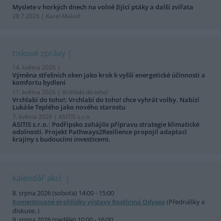
Myslete v horkých dnech na volně žijící ptáky a další zvířata
28.7.2026 | Karel Makoň
tiskové zprávy
14. května 2026 |
Výměna střešních oken jako krok k vyšší energetické účinnosti a
komfortu bydlení
11. května 2026 |
Vrchlabí do toho!
Vrchlabí do toho!: Vrchlabí do toho! chce vyhrát volby. Nabízí
Lukáše Teplého jako nového starostu
7. května 2026 |
ASITIS s.r.o.
ASITIS s.r.o.: Podřipsko zahájilo přípravu strategie klimatické
odolnosti. Projekt Pathways2Resilience propojil adaptaci
krajiny s budoucími investicemi.
kalendář akcí
8. srpna 2026 (sobota) 14:00 - 15:00
Komentované prohlídky výstavy Rostlinná Odysea
(Přednášky a
diskuse, )
9. srpna 2026 (neděle) 10:00 - 16:00