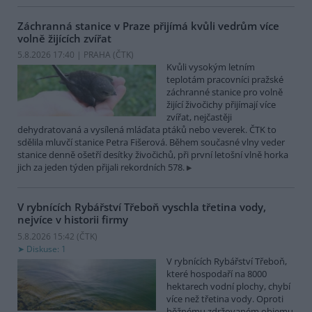
Záchranná stanice v Praze přijímá kvůli vedrům více
volně žijících zvířat
5.8.2026 17:40 | PRAHA (
ČTK
)
Kvůli vysokým letním
teplotám pracovníci pražské
záchranné stanice pro volně
žijící živočichy přijímají více
zvířat, nejčastěji
dehydratovaná a vysílená mláďata ptáků nebo veverek. ČTK to
sdělila mluvčí stanice Petra Fišerová. Během současné vlny veder
stanice denně ošetří desítky živočichů, při první letošní vlně horka
jich za jeden týden přijali rekordních 578.
V rybnících Rybářství Třeboň vyschla třetina vody,
nejvíce v historii firmy
5.8.2026 15:42 (
ČTK
)
Diskuse: 1
V rybnících Rybářství Třeboň,
které hospodaří na 8000
hektarech vodní plochy, chybí
více než třetina vody. Oproti
běžnému zdržovaném objemu