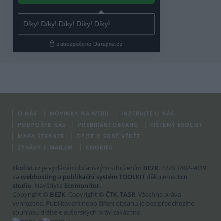
O NÁS
NOVINKY NA WEBU
INZERUJTE U NÁS
PODPOŘTE NÁS
PŘEBÍRÁNÍ OBSAHU
TIŠTĚNÝ EKOLIST
MAPA STRÁNEK
DEJTE O SOBĚ VĚDĚT
ZPRÁVY E-MAILEM
COOKIES
Ekolist.cz
je vydáván občanským sdružením
BEZK
. ISSN 1802-9019.
Za
webhosting
a
publikační systém TOOLKIT
děkujeme
Ecn
studiu
. Navštivte
Ecomonitor
.
Copyright ©
BEZK
. Copyright ©
ČTK
,
TASR
. Všechna práva
vyhrazena. Publikování nebo šíření obsahu je bez předchozího
souhlasu držitele autorských práv zakázáno.