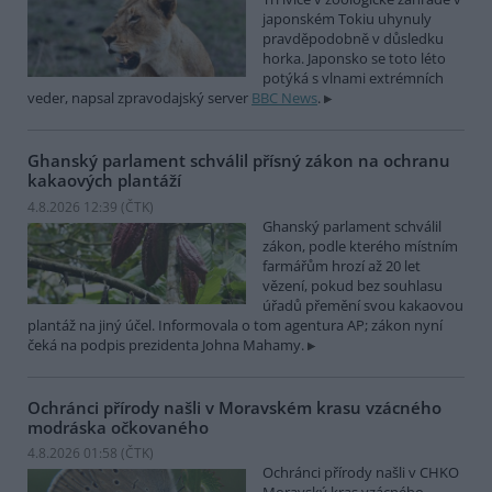
japonském Tokiu uhynuly
pravděpodobně v důsledku
horka. Japonsko se toto léto
potýká s vlnami extrémních
veder, napsal zpravodajský server
BBC News
.
Ghanský parlament schválil přísný zákon na ochranu
kakaových plantáží
4.8.2026 12:39 (
ČTK
)
Ghanský parlament schválil
zákon, podle kterého místním
farmářům hrozí až 20 let
vězení, pokud bez souhlasu
úřadů přemění svou kakaovou
plantáž na jiný účel. Informovala o tom agentura AP; zákon nyní
čeká na podpis prezidenta Johna Mahamy.
Ochránci přírody našli v Moravském krasu vzácného
modráska očkovaného
4.8.2026 01:58 (
ČTK
)
Ochránci přírody našli v CHKO