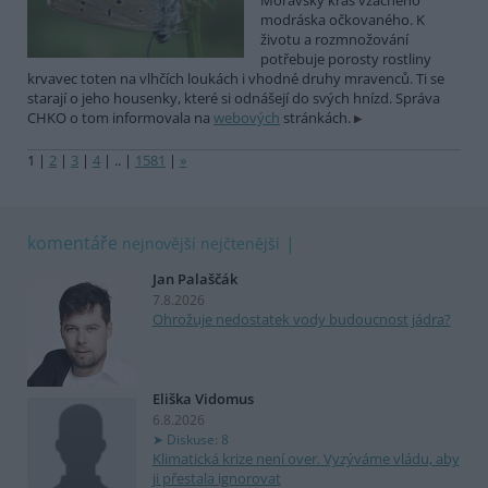
Moravský kras vzácného
modráska očkovaného. K
životu a rozmnožování
potřebuje porosty rostliny
krvavec toten na vlhčích loukách i vhodné druhy mravenců. Ti se
starají o jeho housenky, které si odnášejí do svých hnízd. Správa
CHKO o tom informovala na
webových
stránkách.
1
|
2
|
3
|
4
|
..
|
1581
|
»
komentáře
nejnovější
nejčtenější
Jan Palaščák
7.8.2026
Ohrožuje nedostatek vody budoucnost jádra?
Eliška Vidomus
6.8.2026
Diskuse: 8
Klimatická krize není over. Vyzýváme vládu, aby
ji přestala ignorovat