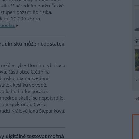
sila. V národním parku České
stupeň požárního rizika.
okutu 10 000 korun.
ebooku.
ig
Chrudimsku může nedostatek
raků a ryb v Horním rybníce u
va, části obce Ctětín na
dimsku, má na svědomí
sa
tatek kyslíku ve vodě.
bilo ho horké počasí s
modrou skalicí se nepotvrdilo,
re
ího inspektorátu České
Hradci Králové Jana Štěpánková.
 digitálně testovat možná