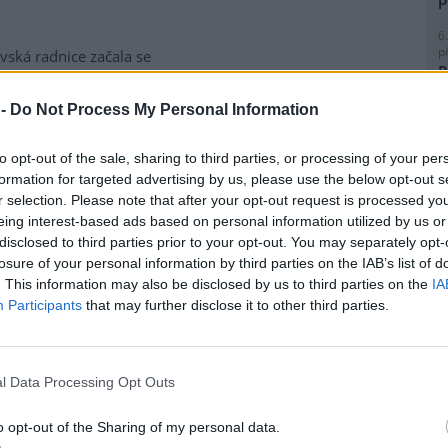
6
p
vská radnice začala se
R
matickou likvidací bolševníku
p
lepého, který patří k
l
 -
Do Not Process My Personal Information
ebezpečnějším invazním
m rostlin v Česku. Práce na
to opt-out of the sale, sharing to third parties, or processing of your per
ice ve Slezské Ostravě letos
formation for targeted advertising by us, please use the below opt-out s
to kombinuje chemické i
r selection. Please note that after your opt-out request is processed y
magistrátu Gabriela Pokorná.
8
eing interest-based ads based on personal information utilized by us or
K
disclosed to third parties prior to your opt-out. You may separately opt-
O
losure of your personal information by third parties on the IAB’s list of
lavi výrobu nového
. This information may also be disclosed by us to third parties on the
IA
9
O
Participants
that may further disclose it to other third parties.
s
obilka Škoda Auto zahájila ve
1
(
 hlavním závodě v Mladé
l Data Processing Opt Outs
H
lavi sériovou výrobu nového
p
elektrického sedmimístného
a
o opt-out of the Sharing of my personal data.
eaq. Jde o největší vůz v