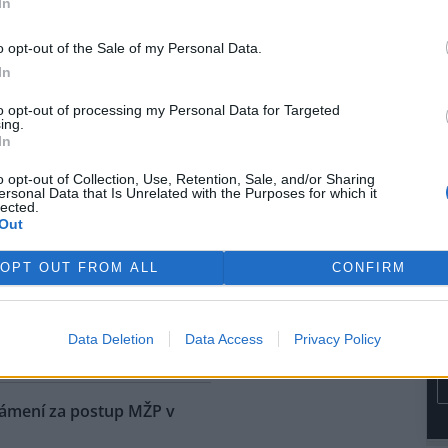
In
rvence automobilka přijala
dřívějších informací Škoda
o opt-out of the Sale of my Personal Data.
kém trhu začínat na 1,15
In
e dostane na přelomu roku.
to opt-out of processing my Personal Data for Targeted
ing.
ů níž, než bývá v létě
In
o opt-out of Collection, Use, Retention, Sale, and/or Sharing
ersonal Data that Is Unrelated with the Purposes for which it
na vodní nádrže Vír na
lected.
ku je oproti běžnému stavu v
Out
níž asi o osm metrů. Z vody už
upaly i kamenné obruby kdysi
OPT OUT FROM ALL
CONFIRM
ené cesty. Nádrž je ale pořád
i do vodáren, i když je letošní
ké, řekl ČTK vedoucí hrázný
Data Deletion
Data Access
Privacy Policy
námení za postup MŽP v