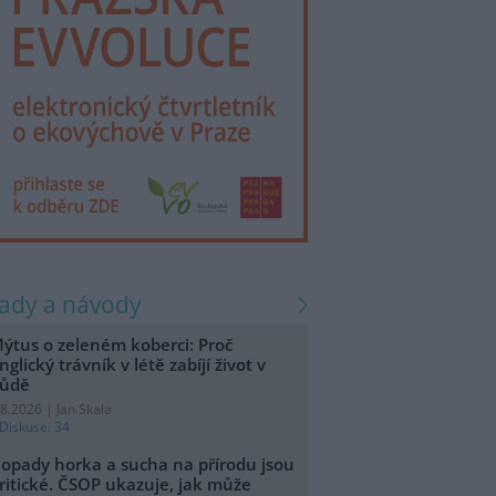
rady a návody
ýtus o zeleném koberci: Proč
nglický trávník v létě zabíjí život v
ůdě
.8.2026 | Jan Skala
Diskuse: 34
opady horka a sucha na přírodu jsou
ritické. ČSOP ukazuje, jak může