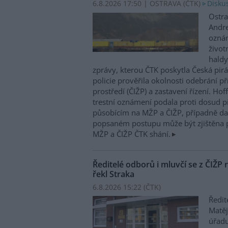
6.8.2026 17:50 | OSTRAVA (
ČTK
)
Diskus
Ostra
Andre
oznám
život
haldy
zprávy, kterou ČTK poskytla Česká pirá
policie prověřila okolnosti odebrání p
prostředí (ČIŽP) a zastavení řízení. Ho
trestní oznámení podala proti dosud 
působícím na MŽP a ČIŽP, případně dal
popsaném postupu může být zjištěna 
MŽP a ČIŽP ČTK shání.
Ředitelé odborů i mluvčí se z ČIŽP r
řekl Straka
6.8.2026 15:22 (
ČTK
)
Ředit
Matěj
úřadu