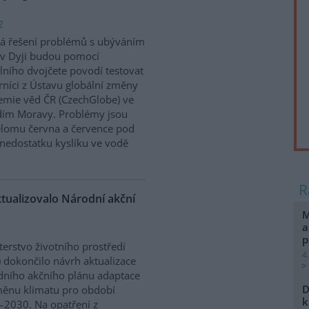
2
á řešení problémů s ubýváním
v Dyji budou pomocí
álního dvojčete povodí testovat
níci z Ústavu globální změny
mie věd ČR (CzechGlobe) ve
dím Moravy. Problémy jsou
řelomu června a července pod
nedostatku kyslíku ve vodě
ktualizovalo Národní akční
M
a
p
terstvo životního prostředí
4
 dokončilo návrh aktualizace
ního akčního plánu adaptace
D
ěnu klimatu pro období
k
2030. Na opatření z