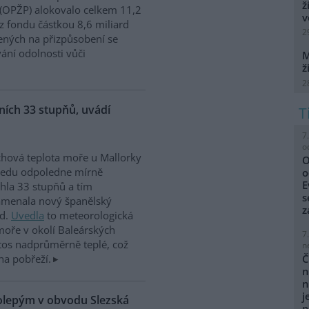
ž
 (OPŽP) alokovalo celkem 11,2
v
z fondu částkou 8,6 miliard
2
ných na přizpůsobení se
vání odolnosti vůči
M
ž
2
ích 33 stupňů, uvádí
7
o
hová teplota moře u Mallorky
O
ředu odpoledne mírně
o
E
hla 33 stupňů a tím
s
amenala nový španělský
z
rd.
Uvedla
to meteorologická
moře v okolí Baleárských
7
tos nadprůměrně teplé, což
n
na pobřeží.
Č
n
n
j
kolepým v obvodu Slezská
p