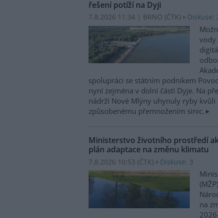
řešení potíží na Dyji
7.8.2026 11:34 | BRNO (
ČTK
)
Diskuse: 
Možn
vody 
digit
odbor
Akade
spolupráci se státním podnikem Povo
nyní zejména v dolní části Dyje. Na p
nádrží Nové Mlýny uhynuly ryby kvůli 
způsobenému přemnožením sinic.
Ministerstvo životního prostředí a
plán adaptace na změnu klimatu
7.8.2026 10:53 (
ČTK
)
Diskuse: 3
Minis
(MŽP)
Národ
na zm
2026–