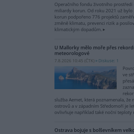
Operačního fondu životního prostředí
miliardy korun. Od roku 2021 už bylo 
korun podpořeno 776 projektů zaměře
změně klimatu, prevenci rizik a posilo
klimatickým dopadům.
U Mallorky mělo moře přes rekordn
meteorologové
7.8.2026 10:45 (
ČTK
)
Diskuse: 1
Povrc
ve st
přesá
zazn
reko
služba Aemet, která poznamenala, že 
ostrovů a v západním Středomoří je le
ovlivňuje například také noční teploty 
Ostrava bojuje s bolševníkem vel