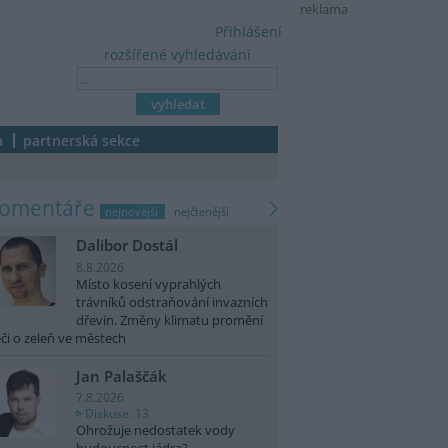
reklama
Přihlášení
rozšířené vyhledávání
a
partnerská sekce
komentáře
nejnovější
nejčtenější
Dalibor Dostál
8.8.2026
Místo kosení vyprahlých
trávníků odstraňování invazních
dřevin. Změny klimatu promění
či o zeleň ve městech
Jan Palaščák
7.8.2026
Diskuse: 13
Ohrožuje nedostatek vody