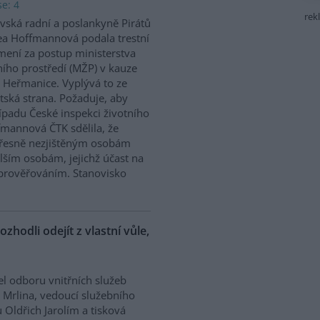
e: 4
rek
vská radní a poslankyně Pirátů
a Hoffmannová podala trestní
ení za postup ministerstva
ního prostředí (MŽP) v kauze
 Heřmanice. Vyplývá to ze
tská strana. Požaduje, aby
řípadu České inspekci životního
ffmannová ČTK sdělila, že
přesně nezjištěným osobám
ším osobám, jejichž účast na
prověřováním. Stanovisko
ozhodli odejít z vlastní vůle,
el odboru vnitřních služeb
 Mrlina, vedoucí služebního
 Oldřich Jarolím a tisková