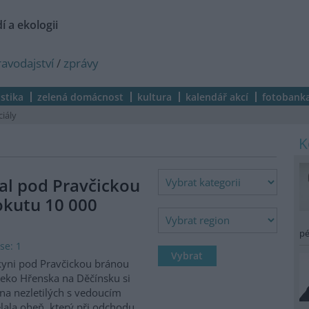
í a ekologii
ravodajství
/
zprávy
istika
zelená domácnost
kultura
kalendář akcí
fotobank
ciály
al pod Pravčickou
okutu 10 000
pé
se: 1
kyni pod Pravčickou bránou
eko Hřenska na Děčínsku si
na nezletilých s vedoucím
lala oheň, který při odchodu