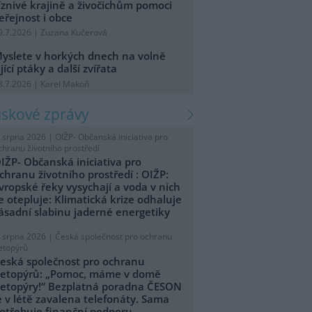
íznivé krajině a živočichům pomoci
eřejnost i obce
9.7.2026 | Zuzana Kučerová
yslete v horkých dnech na volně
ijící ptáky a další zvířata
8.7.2026 | Karel Makoň
tiskové zprávy
. srpna 2026 |
OIŽP- Občanská iniciativa pro
chranu životního prostředí
IŽP- Občanská iniciativa pro
chranu životního prostředí : OIŽP:
vropské řeky vysychají a voda v nich
e otepluje: Klimatická krize odhaluje
ásadní slabinu jaderné energetiky
. srpna 2026 |
Česká společnost pro ochranu
etopýrů
eská společnost pro ochranu
etopýrů: „Pomoc, máme v domě
etopýry!“ Bezplatná poradna ČESON
e v létě zavalena telefonáty. Sama
otřebuje finanční podporu.