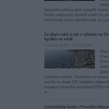
neuha
Švýcarsko přitom platí nejvyšší možný 
Strážci vedoucího dostihli a dali mu p
Informoval o tom národní park na
fac
Za úhyn raků a ryb v rybníce na 
kyslíku ve vodě
7.8.2026 14:05 | CTĚTÍN (
ČTK
)
Úhyn 
Vrano
Chru
nedos
Způso
minimem srážek. Podezření na otravu 
uvedla na dotaz ČTK ředitelka oblastn
inspekce životního prostředí (ČIŽP) v 
CzechGlobe bude s Povodím Moravy