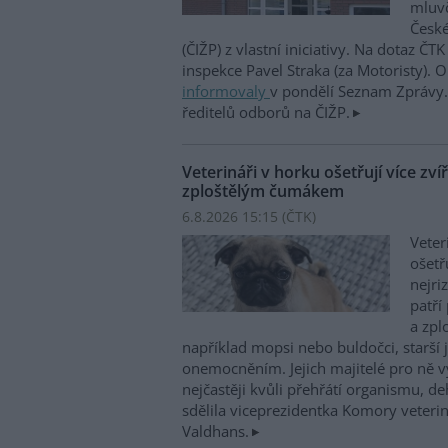
mluvč
České
(ČIŽP) z vlastní iniciativy. Na dotaz ČT
inspekce Pavel Straka (za Motoristy).
informovaly
v pondělí Seznam Zprávy. 
ředitelů odborů na ČIŽP.
Veterináři v horku ošetřují více zví
zploštělým čumákem
6.8.2026 15:15 (
ČTK
)
Veter
ošetř
nejri
patří
a zpl
například mopsi nebo buldočci, starší j
onemocněním. Jejich majitelé pro ně vy
nejčastěji kvůli přehřátí organismu, d
sdělila viceprezidentka Komory veterin
Valdhans.