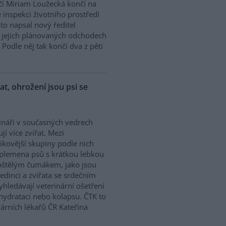
í Miriam Loužecká končí na
 inspekci životního prostředí
K to napsal nový ředitel
 O jejich plánovaných odchodech
Podle něj tak končí dva z pěti
řat, ohrožení jsou psi se
ináři v současných vedrech
ují více zvířat. Mezi
zikovější skupiny podle nich
 plemena psů s krátkou lebkou
oštělým čumákem, jako jsou
edinci a zvířata se srdečním
hledávají veterinární ošetření
ehydrataci nebo kolapsu. ČTK to
árních lékařů ČR Kateřina