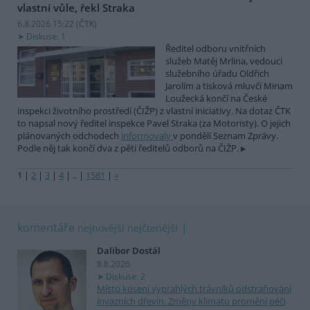
vlastní vůle, řekl Straka
6.8.2026 15:22 (
ČTK
)
Diskuse: 1
Ředitel odboru vnitřních
služeb Matěj Mrlina, vedoucí
služebního úřadu Oldřich
Jarolím a tisková mluvčí Miriam
Loužecká končí na České
inspekci životního prostředí (ČIŽP) z vlastní iniciativy. Na dotaz ČTK
to napsal nový ředitel inspekce Pavel Straka (za Motoristy). O jejich
plánovaných odchodech
informovaly
v pondělí Seznam Zprávy.
Podle něj tak končí dva z pěti ředitelů odborů na ČIŽP.
1
|
2
|
3
|
4
|
..
|
1581
|
»
komentáře
nejnovější
nejčtenější
Dalibor Dostál
8.8.2026
Diskuse: 2
Místo kosení vyprahlých trávníků odstraňování
invazních dřevin. Změny klimatu promění péči