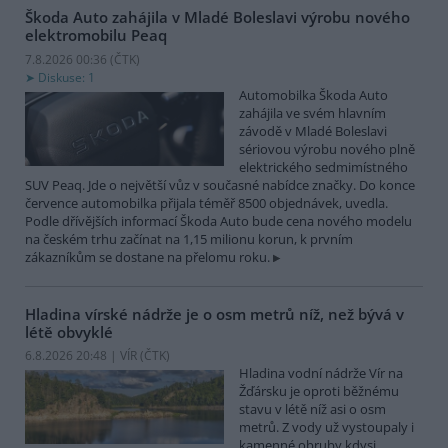
Škoda Auto zahájila v Mladé Boleslavi výrobu nového
elektromobilu Peaq
7.8.2026 00:36 (
ČTK
)
Diskuse: 1
Automobilka Škoda Auto
zahájila ve svém hlavním
závodě v Mladé Boleslavi
sériovou výrobu nového plně
elektrického sedmimístného
SUV Peaq. Jde o největší vůz v současné nabídce značky. Do konce
července automobilka přijala téměř 8500 objednávek, uvedla.
Podle dřívějších informací Škoda Auto bude cena nového modelu
na českém trhu začínat na 1,15 milionu korun, k prvním
zákazníkům se dostane na přelomu roku.
Hladina vírské nádrže je o osm metrů níž, než bývá v
létě obvyklé
6.8.2026 20:48 | VÍR (
ČTK
)
Hladina vodní nádrže Vír na
Žďársku je oproti běžnému
stavu v létě níž asi o osm
metrů. Z vody už vystoupaly i
kamenné obruby kdysi