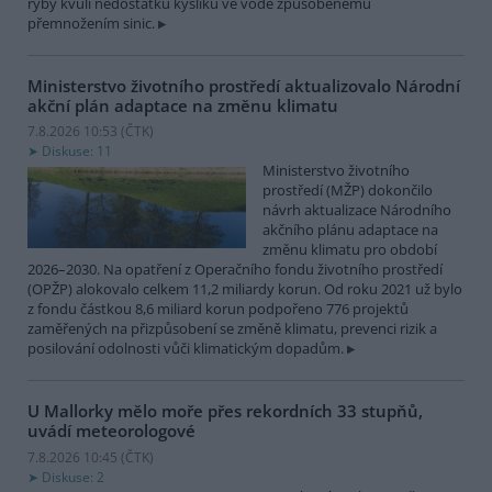
ryby kvůli nedostatku kyslíku ve vodě způsobenému
přemnožením sinic.
Ministerstvo životního prostředí aktualizovalo Národní
akční plán adaptace na změnu klimatu
7.8.2026 10:53 (
ČTK
)
Diskuse: 11
Ministerstvo životního
prostředí (MŽP) dokončilo
návrh aktualizace Národního
akčního plánu adaptace na
změnu klimatu pro období
2026–2030. Na opatření z Operačního fondu životního prostředí
(OPŽP) alokovalo celkem 11,2 miliardy korun. Od roku 2021 už bylo
z fondu částkou 8,6 miliard korun podpořeno 776 projektů
zaměřených na přizpůsobení se změně klimatu, prevenci rizik a
posilování odolnosti vůči klimatickým dopadům.
U Mallorky mělo moře přes rekordních 33 stupňů,
uvádí meteorologové
7.8.2026 10:45 (
ČTK
)
Diskuse: 2