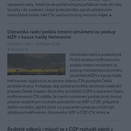
zatopené cesty. Nádrž je ale pořád schopná přidávat vodu do řeky
Svratky i do vodáren, i když je letošní léto oproti předchozím
mimořádně horké, řekl ČTK vedoucí hrázný Antonín Hájek.
Ostravská radní podala trestní oznámení za postup
MŽP v kauze haldy Heřmanice
6.8.2026 17:50 | OSTRAVA (
ČTK
)
Diskuse: 6
Ostravská radní a poslankyně
Pirátů Andrea Hoffmannová
podala trestní oznámení za
postup ministerstva životního
prostředí (MŽP) v kauze haldy
Heřmanice. Vyplývá to ze zprávy, kterou ČTK poskytla Česká
pirátská strana. Požaduje, aby policie prověřila okolnosti odebrání
případu České inspekci životního prostředí (ČIŽP) a zastavení řízení.
Hoffmannová ČTK sdělila, že trestní oznámení podala proti dosud
přesně nezjištěným osobám působícím na MŽP a ČIŽP, případně
dalším osobám, jejichž účast na popsaném postupu může být
zjištěna prověřováním. Stanovisko MŽP a ČIŽP ČTK shání.
Ředitelé odborů i mluvčí se z ČIŽP rozhodli odejít z