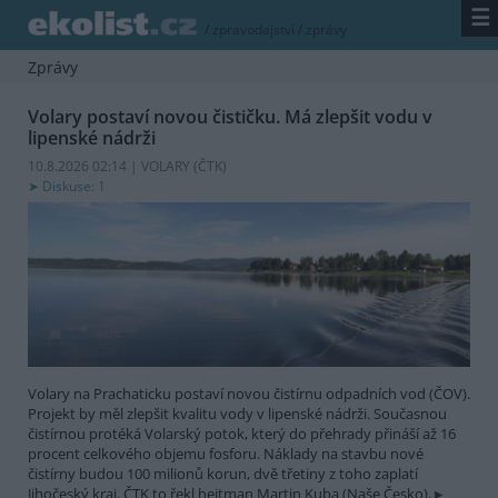
☰
/
zpravodajství
/
zprávy
Zprávy
Volary postaví novou čističku. Má zlepšit vodu v
lipenské nádrži
10.8.2026 02:14 | VOLARY (
ČTK
)
Diskuse: 1
Volary na Prachaticku postaví novou čistírnu odpadních vod (ČOV).
Projekt by měl zlepšit kvalitu vody v lipenské nádrži. Současnou
čistírnou protéká Volarský potok, který do přehrady přináší až 16
procent celkového objemu fosforu. Náklady na stavbu nové
čistírny budou 100 milionů korun, dvě třetiny z toho zaplatí
Jihočeský kraj. ČTK to řekl hejtman Martin Kuba (Naše Česko).