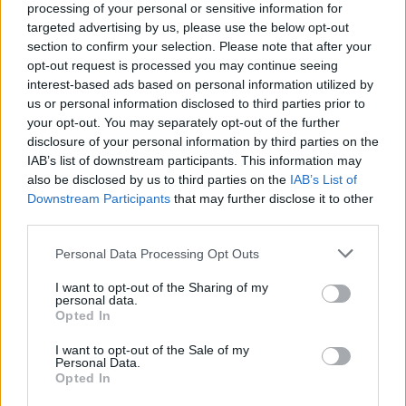
processing of your personal or sensitive information for
V Hranické propasti na Přerovsku zemřel při
targeted advertising by us, please use the below opt-out
průzkumném ponoru potápěč
section to confirm your selection. Please note that after your
8.8.2026 09:58 | HRANICE (
ČTK
)
opt-out request is processed you may continue seeing
Diskuse: 1
interest-based ads based on personal information utilized by
V Hranické propasti, nejhlubší
us or personal information disclosed to third parties prior to
zatopené jeskyni na světě,
your opt-out. You may separately opt-out of the further
zemřel potápěč. Tragická
disclosure of your personal information by third parties on the
událost se stala ve středu při
IAB’s list of downstream participants. This information may
průzkumném ponoru,
informovala na sociální
síti
Speleologická záchranná služba. Tělo
also be disclosed by us to third parties on the
IAB’s List of
bylo vyzvednuto z hloubky 186 metrů. Na případ upozornil
server
Downstream Participants
that may further disclose it to other
Novinky.cz. Policie případ vyšetřuje pro trestný čin usmrcení z
third parties.
nedbalosti, řekla ČTK policejní mluvčí Miluše Zajícová. Muž, hasič z
Kladna, se měl původně potopit do hloubky 40 metrů, zjistila ČTK.
Personal Data Processing Opt Outs
I want to opt-out of the Sharing of my
personal data.
Prodej hybridních vozů se do konce července zvýšil o
Opted In
16 procent na 43 653 vozů
8.8.2026 01:18 (
ČTK
)
I want to opt-out of the Sale of my
Personal Data.
Prodej nových aut s hybridním
Opted In
pohonem od ledna do konce
července vzrostl o 16,3