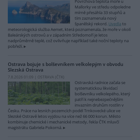
Povrchová teplota moře u
Mallorky ve středu odpoledne
mírně přesáhla 33 stupňů a
tím zaznamenala nový
španělský rekord.
Uvedla
to
meteorologická služba Aemet, která poznamenala, že moře v okolí
Baleárských ostrovů a v západním Středomoří je letos
nadprůměrně teplé, což ovlivňuje například také noční teploty na
pobřeží.
Ostrava bojuje s bolševníkem velkolepým v obvodu
Slezská Ostrava
7.8.2026 01:09 | OSTRAVA (
ČTK
)
Ostravská radnice začala se
systematickou likvidací
bolševníku velkolepého, který
patří k nejnebezpečnějším
invazním druhům rostlin v
Česku. Práce na lesních pozemcích podél Trnkovecké ulice ve
Slezské Ostravě letos vyjdou na více než 66 000 korun. Město
kombinuje chemické i mechanické metody, řekla ČTK mluvčí
magistrátu Gabriela Pokorná.