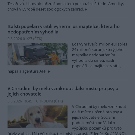
Tesařová. Listovnici přízračnou, která pochází ze Střední Ameriky,
chová v Evropě deset zoologických zahrad.
Italští popeláři vrátili výherní los majitelce, která ho
nedopatřením vyhodila
9.8.2026 01:27 (
ČTK
)
Los vyhrávající milion eur (přes
24 milionů korun), který jeho
majitelka nedopatřením
vyhodila do smetí, našli
popeláři... a majitelce vrátili,
napsala agentura AFP.
V Chrudimi by mělo vzniknout další místo pro psy a
jejich chovatele
8.8.2026 19:45 | CHRUDIM (
ČTK
)
V Chrudimi by mělo vzniknout
další místo určené pro psy a
jejich chovatele. Sociální
podnik města požádal o
výpůjčku pozemků pro tyto
účely v oblasti Na Větrníku, řekl místostarosta Zdeněk Kolář (ANO).