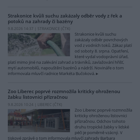
Strakonice kvůli suchu zakázaly odběr vody z řek a
potoků na zahrady či bazény
9.8.2026 14:37 | STRAKONICE (
ČTK
)
Strakonice kvůli suchu
zakázaly odběr povrchových
vod z vodních toků. Zákaz platí
od soboty 8. srpna. Opatření,
které vydal vodoprávní úřad,
platí mimo jiné na zalévání zahrad a trávníků, zavlažování hřišť,
mytí automobilů, napouštění bazénů a nádrží. Novináře o tom
informovala mluvčí radnice Markéta Bučoková.
Zoo Liberec poprvé rozmnožila kriticky ohroženou
žabku listovnici přízračnou
9.8.2026 10:24 | LIBEREC (
ČTK
)
Zoo Liberec poprvé rozmnožila
kriticky ohroženou listovnici
přízračnou. Odchov tohoto
druhu tropické žabky v lidské
péči je poměrně vzácný. V
tiskové zprávě o tom informovala mluvčí zahrady Barbara