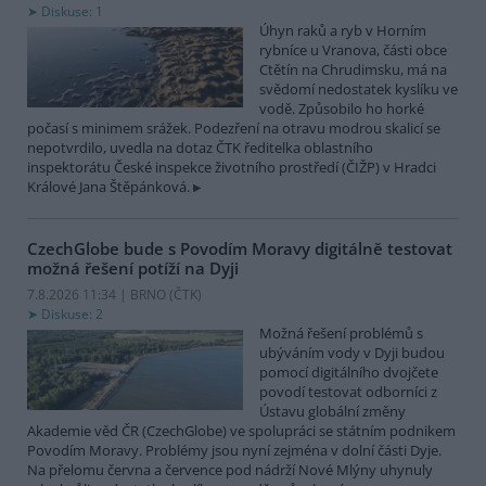
Diskuse: 1
Úhyn raků a ryb v Horním
rybníce u Vranova, části obce
Ctětín na Chrudimsku, má na
svědomí nedostatek kyslíku ve
vodě. Způsobilo ho horké
počasí s minimem srážek. Podezření na otravu modrou skalicí se
nepotvrdilo, uvedla na dotaz ČTK ředitelka oblastního
inspektorátu České inspekce životního prostředí (ČIŽP) v Hradci
Králové Jana Štěpánková.
CzechGlobe bude s Povodím Moravy digitálně testovat
možná řešení potíží na Dyji
7.8.2026 11:34 | BRNO (
ČTK
)
Diskuse: 2
Možná řešení problémů s
ubýváním vody v Dyji budou
pomocí digitálního dvojčete
povodí testovat odborníci z
Ústavu globální změny
Akademie věd ČR (CzechGlobe) ve spolupráci se státním podnikem
Povodím Moravy. Problémy jsou nyní zejména v dolní části Dyje.
Na přelomu června a července pod nádrží Nové Mlýny uhynuly