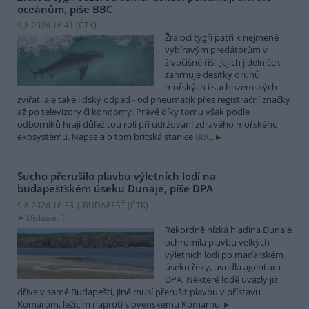
oceánům, píše BBC
9.8.2026 16:41 (
ČTK
)
Žraloci tygří patří k nejméně
vybíravým predátorům v
živočišné říši. Jejich jídelníček
zahrnuje desítky druhů
mořských i suchozemských
zvířat, ale také lidský odpad - od pneumatik přes registrační značky
až po televizory či kondomy. Právě díky tomu však podle
odborníků hrají důležitou roli při udržování zdravého mořského
ekosystému. Napsala o tom britská stanice
BBC
.
Sucho přerušilo plavbu výletních lodí na
budapešťském úseku Dunaje, píše DPA
9.8.2026 16:33 | BUDAPEŠŤ (
ČTK
)
Diskuse: 1
Rekordně nízká hladina Dunaje
ochromila plavbu velkých
výletních lodí po maďarském
úseku řeky, uvedla agentura
DPA. Některé lodě uvázly již
dříve v samé Budapešti, jiné musí přerušit plavbu v přístavu
Komárom, ležícím naproti slovenskému Komárnu.