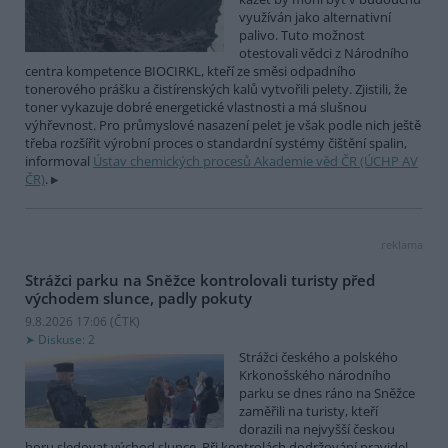
využíván jako alternativní
palivo. Tuto možnost
otestovali vědci z Národního
centra kompetence BIOCIRKL, kteří ze směsi odpadního
tonerového prášku a čistírenských kalů vytvořili pelety. Zjistili, že
toner vykazuje dobré energetické vlastnosti a má slušnou
výhřevnost. Pro průmyslové nasazení pelet je však podle nich ještě
třeba rozšířit výrobní proces o standardní systémy čištění spalin,
informoval
Ústav chemických procesů Akademie věd ČR (ÚCHP AV
ČR)
.
reklama
Strážci parku na Sněžce kontrolovali turisty před
východem slunce, padly pokuty
9.8.2026 17:06 (
ČTK
)
Diskuse: 2
Strážci českého a polského
Krkonošského národního
parku se dnes ráno na Sněžce
zaměřili na turisty, kteří
dorazili na nejvyšší českou
horu sledovat východ slunce. Při kontrolách dodržování pravidel