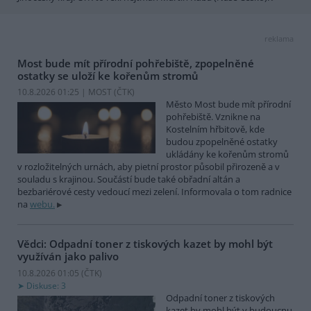
reklama
Most bude mít přírodní pohřebiště, zpopelněné
ostatky se uloží ke kořenům stromů
10.8.2026 01:25 | MOST (
ČTK
)
Město Most bude mít přírodní
pohřebiště. Vznikne na
Kostelním hřbitově, kde
budou zpopelněné ostatky
ukládány ke kořenům stromů
v rozložitelných urnách, aby pietní prostor působil přirozeně a v
souladu s krajinou. Součástí bude také obřadní altán a
bezbariérové cesty vedoucí mezi zelení. Informovala o tom radnice
na
webu.
Vědci: Odpadní toner z tiskových kazet by mohl být
využíván jako palivo
10.8.2026 01:05 (
ČTK
)
Diskuse: 3
Odpadní toner z tiskových
kazet by mohl být v budoucnu