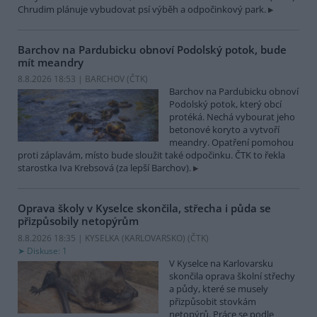
Chrudim plánuje vybudovat psí výběh a odpočinkový park.
Barchov na Pardubicku obnoví Podolský potok, bude
mít meandry
8.8.2026 18:53 | BARCHOV (
ČTK
)
Barchov na Pardubicku obnoví
Podolský potok, který obcí
protéká. Nechá vybourat jeho
betonové koryto a vytvoří
meandry. Opatření pomohou
proti záplavám, místo bude sloužit také odpočinku. ČTK to řekla
starostka Iva Krebsová (za lepší Barchov).
Oprava školy v Kyselce skončila, střecha i půda se
přizpůsobily netopýrům
8.8.2026 18:35 | KYSELKA (KARLOVARSKO) (
ČTK
)
Diskuse: 1
V Kyselce na Karlovarsku
skončila oprava školní střechy
a půdy, které se musely
přizpůsobit stovkám
netopýrů. Práce se podle