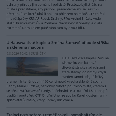
ochrany přírody jim pomáhali policisté. Přestože byli strážci na
místě s předstihem, aby působili preventivně, museli řešit 23
přestupků, za které uložili pokutu příkazem na místě. ČTK to řekl
mluvčí Správy KRNAP Radek Drahný. Přes vrchol Sněžky vede
státní hranice mezi ČR a Polskem. Návštěvnost Sněžky je v létě
extrémní. Dnes kolem páté ráno tam bylo 500 lidí.
U Hauswaldské kaple u Srní na Šumavě přibude stříška
a skleněná madona
9.8.2026 16:42 | SRNÍ (
ČTK
)
U Hauswaldské kaple u Srní na
Klatovsku vzniká nová
dřevěná stříška nad ruinami
staré stavby, do níž byl kdysi
sveden tamní údajně léčivý
pramen. Interiér doplní 160 centimetrů vysoká skleněná socha
Panny Marie Lurdské, patronky tohoto poutního místa, kterému
se přezdívá šumavské Lurdy. Požehnání se uskuteční 15. srpna při
tradiční pouti, řekl ČTK Ondřej Uher ze spolku Karel Klostermann -
spisovatel Šumavy, který úpravy inicioval.
Žraloci tygří sežerou téměř cokoli, pomáhají tím ale