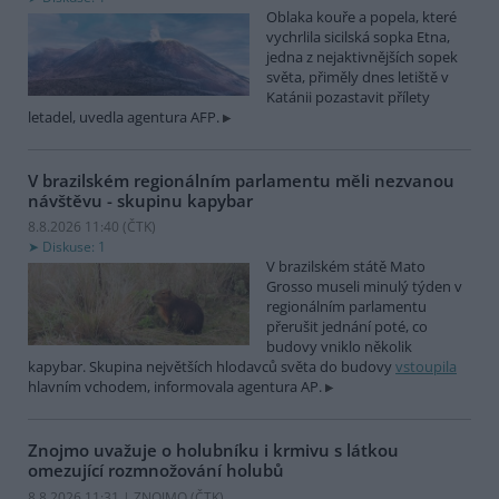
Oblaka kouře a popela, které
vychrlila sicilská sopka Etna,
jedna z nejaktivnějších sopek
světa, přiměly dnes letiště v
Katánii pozastavit přílety
letadel, uvedla agentura AFP.
V brazilském regionálním parlamentu měli nezvanou
návštěvu - skupinu kapybar
8.8.2026 11:40 (
ČTK
)
Diskuse: 1
V brazilském státě Mato
Grosso museli minulý týden v
regionálním parlamentu
přerušit jednání poté, co
budovy vniklo několik
kapybar. Skupina největších hlodavců světa do budovy
vstoupila
hlavním vchodem, informovala agentura AP.
Znojmo uvažuje o holubníku i krmivu s látkou
omezující rozmnožování holubů
8.8.2026 11:31 | ZNOJMO (
ČTK
)