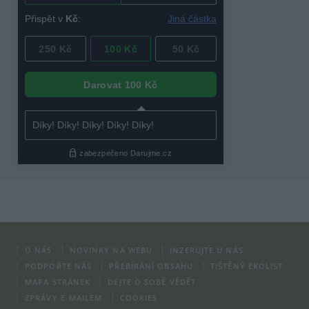
O NÁS
NOVINKY NA WEBU
INZERUJTE U NÁS
PODPOŘTE NÁS
PŘEBÍRÁNÍ OBSAHU
TIŠTĚNÝ EKOLIST
MAPA STRÁNEK
DEJTE O SOBĚ VĚDĚT
ZPRÁVY E-MAILEM
COOKIES