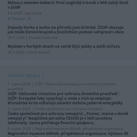
Mýtus o zeleném koberci: Proč anglický trávník v létě zabíjí život
v půdě
4.8.2026 | Jan Skala
Diskuse: 34
Dopady horka a sucha na přírodu jsou kritické. ČSOP ukazuje,
jak může žíznivé krajině a živočichům pomoci veřejnost i obce
29.7.2026 | Zuzana Kučerová
Myslete v horkých dnech na volně žijící ptáky a další zvířata
28.7.2026 | Karel Makoň
tiskové zprávy
7. srpna 2026 |
OIŽP- Občanská iniciativa pro ochranu životního
prostředí
OIŽP- Občanská iniciativa pro ochranu životního prostředí :
OIŽP: Evropské řeky vysychají a voda v nich se otepluje:
Klimatická krize odhaluje zásadní slabinu jaderné energetiky
7. srpna 2026 |
Česká společnost pro ochranu netopýrů
Česká společnost pro ochranu netopýrů: „Pomoc, máme v domě
netopýry!“ Bezplatná poradna ČESON je v létě zavalena
telefonáty. Sama potřebuje finanční podporu.
6. srpna 2026 |
Regionální muzeum Mělník, příspěvková organizace
Regionální muzeum Mělník, příspěvková organizace: Výstava 50