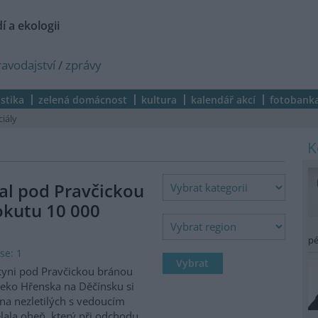
í a ekologii
ravodajství
/
zprávy
istika
zelená domácnost
kultura
kalendář akcí
fotobank
ciály
al pod Pravčickou
okutu 10 000
pé
se: 1
kyni pod Pravčickou bránou
eko Hřenska na Děčínsku si
na nezletilých s vedoucím
lala oheň, který při odchodu