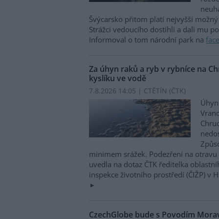
neuha
Švýcarsko přitom platí nejvyšší možný 
Strážci vedoucího dostihli a dali mu p
Informoval o tom národní park na
fac
Za úhyn raků a ryb v rybníce na 
kyslíku ve vodě
7.8.2026 14:05 | CTĚTÍN (
ČTK
)
Úhyn 
Vrano
Chru
nedos
Způso
minimem srážek. Podezření na otravu 
uvedla na dotaz ČTK ředitelka oblastn
inspekce životního prostředí (ČIŽP) v 
CzechGlobe bude s Povodím Moravy