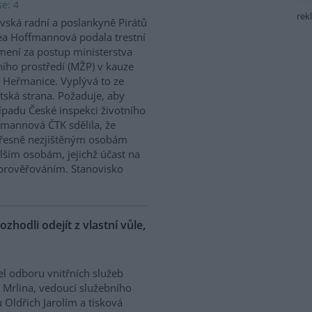
e: 4
rek
vská radní a poslankyně Pirátů
a Hoffmannová podala trestní
ení za postup ministerstva
ního prostředí (MŽP) v kauze
 Heřmanice. Vyplývá to ze
tská strana. Požaduje, aby
řípadu České inspekci životního
ffmannová ČTK sdělila, že
přesně nezjištěným osobám
ším osobám, jejichž účast na
prověřováním. Stanovisko
ozhodli odejít z vlastní vůle,
el odboru vnitřních služeb
 Mrlina, vedoucí služebního
 Oldřich Jarolím a tisková