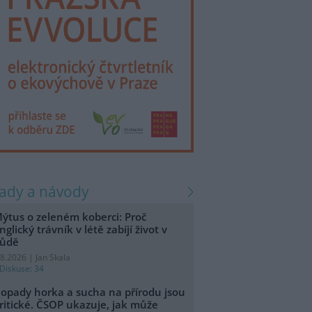
rady a návody
ýtus o zeleném koberci: Proč
nglický trávník v létě zabíjí život v
ůdě
.8.2026 | Jan Skala
Diskuse: 34
opady horka a sucha na přírodu jsou
ritické. ČSOP ukazuje, jak může