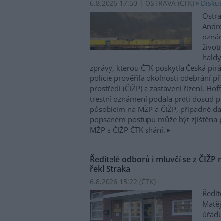
6.8.2026 17:50 | OSTRAVA (
ČTK
)
Diskus
Ostra
Andre
oznám
život
haldy
zprávy, kterou ČTK poskytla Česká pirá
policie prověřila okolnosti odebrání p
prostředí (ČIŽP) a zastavení řízení. Ho
trestní oznámení podala proti dosud 
působícím na MŽP a ČIŽP, případně dal
popsaném postupu může být zjištěna 
MŽP a ČIŽP ČTK shání.
Ředitelé odborů i mluvčí se z ČIŽP r
řekl Straka
6.8.2026 15:22 (
ČTK
)
Ředit
Matěj
úřadu