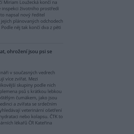
í Miriam Loužecká končí na
 inspekci životního prostředí
K to napsal nový ředitel
 O jejich plánovaných odchodech
Podle něj tak končí dva z pěti
řat, ohrožení jsou psi se
ináři v současných vedrech
ují více zvířat. Mezi
zikovější skupiny podle nich
 plemena psů s krátkou lebkou
oštělým čumákem, jako jsou
edinci a zvířata se srdečním
hledávají veterinární ošetření
ehydrataci nebo kolapsu. ČTK to
árních lékařů ČR Kateřina