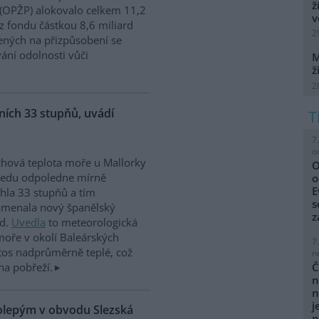
ž
 (OPŽP) alokovalo celkem 11,2
v
z fondu částkou 8,6 miliard
2
ných na přizpůsobení se
vání odolnosti vůči
M
ž
2
ích 33 stupňů, uvádí
7
o
hová teplota moře u Mallorky
O
ředu odpoledne mírně
o
E
hla 33 stupňů a tím
s
amenala nový španělský
z
rd.
Uvedla
to meteorologická
moře v okolí Baleárských
7
tos nadprůměrně teplé, což
n
na pobřeží.
Č
n
n
j
kolepým v obvodu Slezská
p