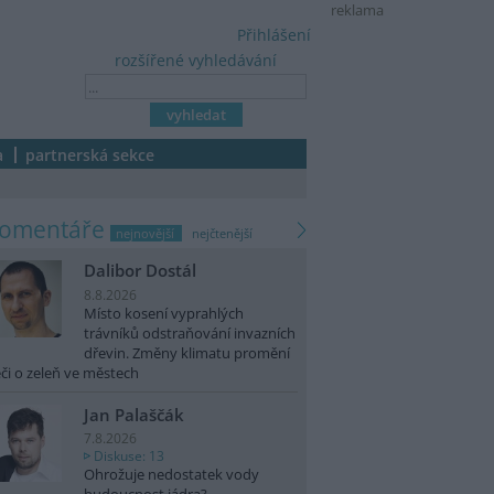
reklama
Přihlášení
rozšířené vyhledávání
a
partnerská sekce
komentáře
nejnovější
nejčtenější
Dalibor Dostál
8.8.2026
Místo kosení vyprahlých
trávníků odstraňování invazních
dřevin. Změny klimatu promění
či o zeleň ve městech
Jan Palaščák
7.8.2026
Diskuse: 13
Ohrožuje nedostatek vody