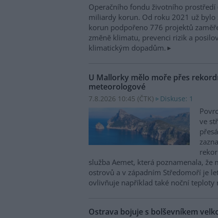
Operačního fondu životního prostředí
miliardy korun. Od roku 2021 už bylo 
korun podpořeno 776 projektů zaměře
změně klimatu, prevenci rizik a posilo
klimatickým dopadům.
U Mallorky mělo moře přes rekordn
meteorologové
7.8.2026 10:45 (
ČTK
)
Diskuse: 1
Povrc
ve st
přesá
zazn
reko
služba Aemet, která poznamenala, že 
ostrovů a v západním Středomoří je le
ovlivňuje například také noční teploty 
Ostrava bojuje s bolševníkem vel