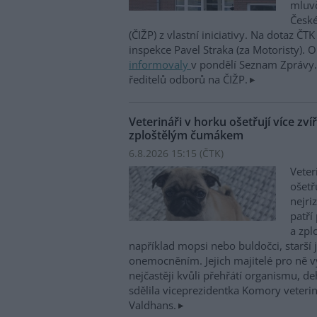
mluvč
České
(ČIŽP) z vlastní iniciativy. Na dotaz ČT
inspekce Pavel Straka (za Motoristy).
informovaly
v pondělí Seznam Zprávy. 
ředitelů odborů na ČIŽP.
Veterináři v horku ošetřují více zví
zploštělým čumákem
6.8.2026 15:15 (
ČTK
)
Veter
ošetř
nejri
patří
a zpl
například mopsi nebo buldočci, starší j
onemocněním. Jejich majitelé pro ně vy
nejčastěji kvůli přehřátí organismu, d
sdělila viceprezidentka Komory veterin
Valdhans.