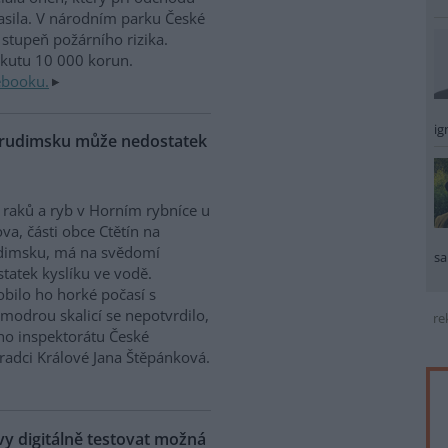
sila. V národním parku České
stupeň požárního rizika.
okutu 10 000 korun.
ebooku.
ig
Chrudimsku může nedostatek
raků a ryb v Horním rybníce u
va, části obce Ctětín na
dimsku, má na svědomí
sa
tatek kyslíku ve vodě.
bilo ho horké počasí s
modrou skalicí se nepotvrdilo,
re
ího inspektorátu České
Hradci Králové Jana Štěpánková.
 digitálně testovat možná