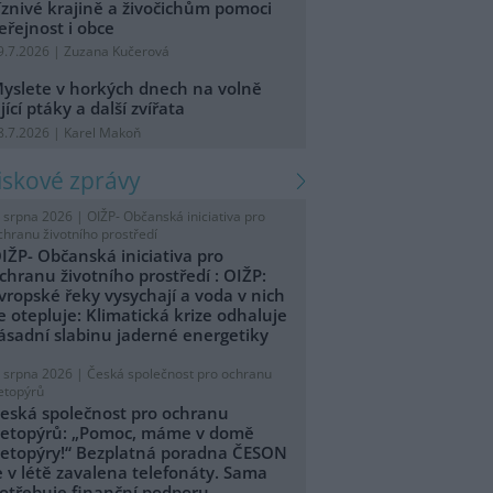
íznivé krajině a živočichům pomoci
eřejnost i obce
9.7.2026 | Zuzana Kučerová
yslete v horkých dnech na volně
ijící ptáky a další zvířata
8.7.2026 | Karel Makoň
tiskové zprávy
. srpna 2026 |
OIŽP- Občanská iniciativa pro
chranu životního prostředí
IŽP- Občanská iniciativa pro
chranu životního prostředí : OIŽP:
vropské řeky vysychají a voda v nich
e otepluje: Klimatická krize odhaluje
ásadní slabinu jaderné energetiky
. srpna 2026 |
Česká společnost pro ochranu
etopýrů
eská společnost pro ochranu
etopýrů: „Pomoc, máme v domě
etopýry!“ Bezplatná poradna ČESON
e v létě zavalena telefonáty. Sama
otřebuje finanční podporu.