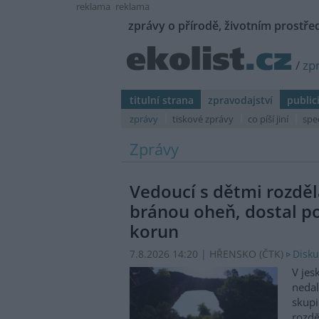
reklama
reklama
zprávy o přírodě, životním prostřed
/
zp
titulní strana
zpravodajství
public
zprávy
tiskové zprávy
co píší jiní
spe
Zprávy
Vedoucí s dětmi rozděl
bránou oheň, dostal p
korun
7.8.2026 14:20 | HŘENSKO (
ČTK
)
Disku
V jes
nedal
skupi
rozdě