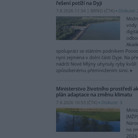
řešení potíží na Dyji
7.8.2026 11:34 | BRNO (
ČTK
)
Diskuse: 
Možn
vody 
digit
odbor
Akade
spolupráci se státním podnikem Povo
nyní zejména v dolní části Dyje. Na p
nádrží Nové Mlýny uhynuly ryby kvůli 
způsobenému přemnožením sinic.
Ministerstvo životního prostředí a
plán adaptace na změnu klimatu
7.8.2026 10:53 (
ČTK
)
Diskuse: 3
Minis
(MŽP)
Národ
na zm
2026–