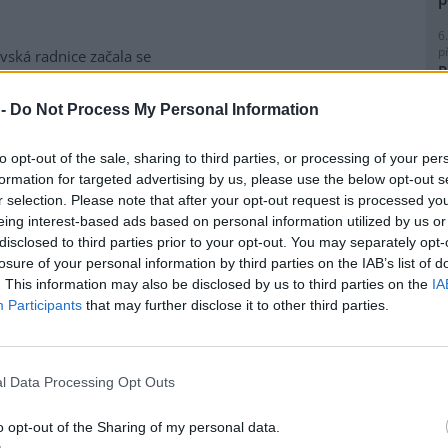
6
p
vská radnice začala se
R
matickou likvidací bolševníku
p
lepého, který patří k
l
 -
Do Not Process My Personal Information
ebezpečnějším invazním
m rostlin v Česku. Práce na
to opt-out of the sale, sharing to third parties, or processing of your per
ice ve Slezské Ostravě letos
formation for targeted advertising by us, please use the below opt-out s
to kombinuje chemické i
r selection. Please note that after your opt-out request is processed y
magistrátu Gabriela Pokorná.
8
eing interest-based ads based on personal information utilized by us or
K
disclosed to third parties prior to your opt-out. You may separately opt-
O
losure of your personal information by third parties on the IAB’s list of
lavi výrobu nového
. This information may also be disclosed by us to third parties on the
IA
9
O
Participants
that may further disclose it to other third parties.
s
obilka Škoda Auto zahájila ve
1
(
 hlavním závodě v Mladé
l Data Processing Opt Outs
H
lavi sériovou výrobu nového
p
elektrického sedmimístného
a
o opt-out of the Sharing of my personal data.
eaq. Jde o největší vůz v