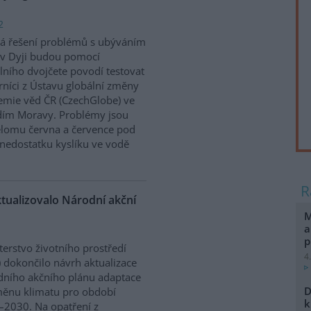
2
á řešení problémů s ubýváním
v Dyji budou pomocí
álního dvojčete povodí testovat
níci z Ústavu globální změny
mie věd ČR (CzechGlobe) ve
dím Moravy. Problémy jsou
řelomu června a července pod
nedostatku kyslíku ve vodě
ktualizovalo Národní akční
M
a
p
terstvo životního prostředí
4
 dokončilo návrh aktualizace
ního akčního plánu adaptace
D
ěnu klimatu pro období
k
2030. Na opatření z