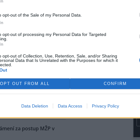
In
rvence automobilka přijala
dřívějších informací Škoda
o opt-out of the Sale of my Personal Data.
kém trhu začínat na 1,15
In
e dostane na přelomu roku.
to opt-out of processing my Personal Data for Targeted
ing.
ů níž, než bývá v létě
In
o opt-out of Collection, Use, Retention, Sale, and/or Sharing
ersonal Data that Is Unrelated with the Purposes for which it
na vodní nádrže Vír na
lected.
ku je oproti běžnému stavu v
Out
níž asi o osm metrů. Z vody už
upaly i kamenné obruby kdysi
OPT OUT FROM ALL
CONFIRM
ené cesty. Nádrž je ale pořád
i do vodáren, i když je letošní
ké, řekl ČTK vedoucí hrázný
Data Deletion
Data Access
Privacy Policy
námení za postup MŽP v