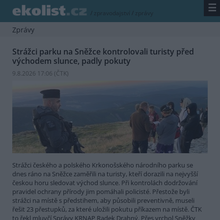
☰
/
zpravodajství
/
zprávy
Zprávy
Strážci parku na Sněžce kontrolovali turisty před
východem slunce, padly pokuty
9.8.2026 17:06 (
ČTK
)
Strážci českého a polského Krkonošského národního parku se
dnes ráno na Sněžce zaměřili na turisty, kteří dorazili na nejvyšší
českou horu sledovat východ slunce. Při kontrolách dodržování
pravidel ochrany přírody jim pomáhali policisté. Přestože byli
strážci na místě s předstihem, aby působili preventivně, museli
řešit 23 přestupků, za které uložili pokutu příkazem na místě. ČTK
to řekl mluvčí Správy KRNAP Radek Drahný. Přes vrchol Sněžky