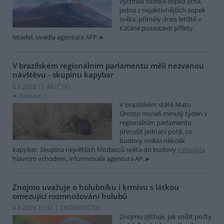
vychrlila sicilská sopka Etna,
jedna z nejaktivnějších sopek
světa, přiměly dnes letiště v
Katánii pozastavit přílety
letadel, uvedla agentura AFP.
V brazilském regionálním parlamentu měli nezvanou
návštěvu - skupinu kapybar
8.8.2026 11:40 (
ČTK
)
Diskuse: 1
V brazilském státě Mato
Grosso museli minulý týden v
regionálním parlamentu
přerušit jednání poté, co
budovy vniklo několik
kapybar. Skupina největších hlodavců světa do budovy
vstoupila
hlavním vchodem, informovala agentura AP.
Znojmo uvažuje o holubníku i krmivu s látkou
omezující rozmnožování holubů
8.8.2026 11:31 | ZNOJMO (
ČTK
)
Znojmo zjišťuje, jak snížit počty