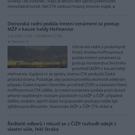
Svratky i do vodáren, i když je letošní léto oproti předchozím
mimořádně horké, řekl ČTK vedoucí hrázný Antonín Hájek.
Ostravská radní podala trestní oznámení za postup
MŽP v kauze haldy Heřmanice
6.8.2026 17:50 | OSTRAVA (
ČTK
)
Diskuse: 6
Ostravská radní a poslankyně
Pirátů Andrea Hoffmannová
podala trestní oznámení za
postup ministerstva životního
prostředí (MŽP) v kauze haldy
Heřmanice. Vyplývá to ze zprávy, kterou ČTK poskytla Česká
pirátská strana. Požaduje, aby policie prověřila okolnosti odebrání
případu České inspekci životního prostředí (ČIŽP) a zastavení řízení.
Hoffmannová ČTK sdělila, že trestní oznámení podala proti dosud
přesně nezjištěným osobám působícím na MŽP a ČIŽP, případně
dalším osobám, jejichž účast na popsaném postupu může být
zjištěna prověřováním. Stanovisko MŽP a ČIŽP ČTK shání.
Ředitelé odborů i mluvčí se z ČIŽP rozhodli odejít z
vlastní vůle, řekl Straka