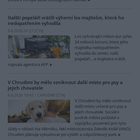
Italští popeláři vrátili výherní los majitelce, která ho
nedopatřením vyhodila
9.8.2026 01:27 (
ČTK
)
Los vyhrávající milion eur (přes
24 milionů korun), který jeho
majitelka nedopatřením
vyhodila do smetí, našli
popeláři... a majitelce vrátili,
napsala agentura AFP.
V Chrudimi by mělo vzniknout další místo pro psy a
jejich chovatele
8.8.2026 19:45 | CHRUDIM (
ČTK
)
V Chrudimi by mělo vzniknout
další místo určené pro psy a
jejich chovatele. Sociální
podnik města požádal o
výpůjčku pozemků pro tyto
účely v oblasti Na Větrníku, řekl místostarosta Zdeněk Kolář (ANO).
Chrudim plánuje vybudovat psí výběh a odpočinkový park.