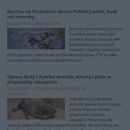
Barchov na Pardubicku obnoví Podolský potok, bude
mít meandry
8.8.2026 18:53 | BARCHOV (
ČTK
)
Barchov na Pardubicku obnoví
Podolský potok, který obcí
protéká. Nechá vybourat jeho
betonové koryto a vytvoří
meandry. Opatření pomohou
proti záplavám, místo bude sloužit také odpočinku. ČTK to řekla
starostka Iva Krebsová (za lepší Barchov).
Oprava školy v Kyselce skončila, střecha i půda se
přizpůsobily netopýrům
8.8.2026 18:35 | KYSELKA (KARLOVARSKO) (
ČTK
)
Diskuse: 1
V Kyselce na Karlovarsku
skončila oprava školní střechy
a půdy, které se musely
přizpůsobit stovkám
netopýrů. Práce se podle
starosty Aleše Labíka (nez.) nepatrně protáhly, ale chod školy ani