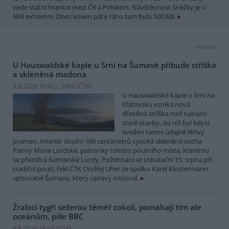
vede státní hranice mezi ČR a Polskem. Návštěvnost Sněžky je v
létě extrémní. Dnes kolem páté ráno tam bylo 500 lidí.
reklama
U Hauswaldské kaple u Srní na Šumavě přibude stříška
a skleněná madona
9.8.2026 16:42 | SRNÍ (
ČTK
)
U Hauswaldské kaple u Srní na
Klatovsku vzniká nová
dřevěná stříška nad ruinami
staré stavby, do níž byl kdysi
sveden tamní údajně léčivý
pramen. Interiér doplní 160 centimetrů vysoká skleněná socha
Panny Marie Lurdské, patronky tohoto poutního místa, kterému
se přezdívá šumavské Lurdy. Požehnání se uskuteční 15. srpna při
tradiční pouti, řekl ČTK Ondřej Uher ze spolku Karel Klostermann -
spisovatel Šumavy, který úpravy inicioval.
Žraloci tygří sežerou téměř cokoli, pomáhají tím ale
oceánům, píše BBC
9.8.2026 16:41 (
ČTK
)