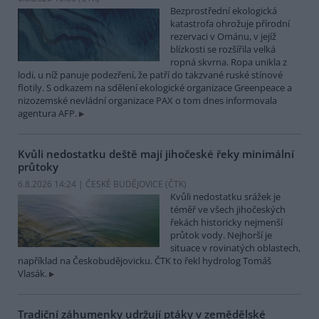
Bezprostřední ekologická
katastrofa ohrožuje přírodní
rezervaci v Ománu, v jejíž
blízkosti se rozšířila velká
ropná skvrna. Ropa unikla z
lodi, u níž panuje podezření, že patří do takzvané ruské stínové
flotily. S odkazem na sdělení ekologické organizace Greenpeace a
nizozemské nevládní organizace PAX o tom dnes informovala
agentura AFP.
Kvůli nedostatku deště mají jihočeské řeky minimální
průtoky
6.8.2026 14:24 | ČESKÉ BUDĚJOVICE (
ČTK
)
Kvůli nedostatku srážek je
téměř ve všech jihočeských
řekách historicky nejmenší
průtok vody. Nejhorší je
situace v rovinatých oblastech,
například na Českobudějovicku. ČTK to řekl hydrolog Tomáš
Vlasák.
Tradiční záhumenky udržují ptáky v zemědělské