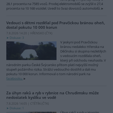
28,1 procenta na 7585 vozů. Prodej elektromobilů se zvýšil o 27,4
procenta na 10 168 vozidel. Uvedl to Svaz dovozců automobilů.
Vedoucí s dětmi rozdělal pod Pravčickou bránou oheň,
dostal pokutu 10 000 korun
7.8.2026 14:20 | HŘENSKO (
ČTK
)
Diskuse: 3
V jeskyni pod Pravčickou
bránou nedaleko Hřenska na
Děčínsku si skupina nezletilých
s vedoucím rozdělala oheň,
který při odchodu neuhasila. V
národním parku České Švýcarsko přitom platí nejvyšší možný
stupeň požárního rizika. Strážci vedoucího dostihli a dali mu
pokutu 10 000 korun. Informoval o tom národní park na
facebooku.
Za úhyn raků a ryb v rybníce na Chrudimsku může
nedostatek kyslíku ve vodě
7.8.2026 14:05 | CTĚTÍN (
ČTK
)
Diskuse: 1
Úhyn raků a ryb v Horním