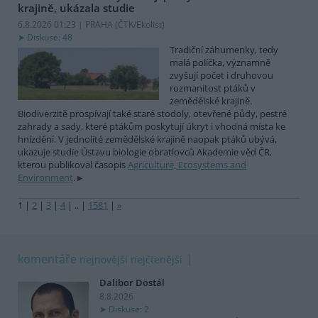
krajině, ukázala studie
6.8.2026 01:23 | PRAHA (
ČTK/Ekolist
)
Diskuse: 48
Tradiční záhumenky, tedy
malá políčka, významně
zvyšují počet i druhovou
rozmanitost ptáků v
zemědělské krajině.
Biodiverzitě prospívají také staré stodoly, otevřené půdy, pestré
zahrady a sady, které ptákům poskytují úkryt i vhodná místa ke
hnízdění. V jednolité zemědělské krajině naopak ptáků ubývá,
ukazuje studie Ústavu biologie obratlovců Akademie věd ČR,
kterou publikoval časopis
Agriculture, Ecosystems and
Environment
.
1
|
2
|
3
|
4
|
..
|
1581
|
»
komentáře
nejnovější
nejčtenější
Dalibor Dostál
8.8.2026
Diskuse: 2