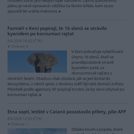
hnízdění zvířat jimi nebylo nijak narušeno. Oproti původnímu
plánu je nově opravená i věžička na školní střeše, kam se po
spoustě let vrátila makovice.
Farmáři v Keni popírají, že 16 slonů se otrávilo
kyanidem po konzumaci rajčat
8.8.2026 18:32 (
ČTK
)
Diskuse: 6
V Keni pokračuje vyšetřování
úhynu 16 slonů, kteří se
pravděpodobně otrávili
kyanidem poté, co
zkonzumovali rajčata z
okolních farem. Otázkou však zůstává, jak se jed dostal do
ekosystému, v němž spolu s divokou zvěří žijí také domácí zvířata.
Pěstitelé podle agentury AP popírají tvrzení, že by sloni uhynuli po
konzumaci rajčat.
Etna soptí, letiště v Catanii pozastavilo přílety, píše AFP
8.8.2026 12:33 (
ČTK
)
Diskuse: 1
Oblaka kouře a popela, které