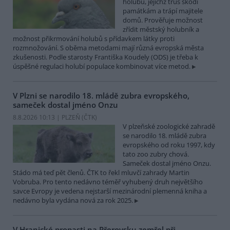
holubů, jejichž trus škodí
památkám a trápí majitele
domů. Prověřuje možnost
zřídit městský holubník a
možnost přikrmování holubů s přídavkem látky proti
rozmnožování. S oběma metodami mají různá evropská města
zkušenosti. Podle starosty Františka Koudely (ODS) je třeba k
úspěšné regulaci holubí populace kombinovat více metod.
V Plzni se narodilo 18. mládě zubra evropského,
sameček dostal jméno Onzu
8.8.2026 10:13 | PLZEŇ (
ČTK
)
V plzeňské zoologické zahradě
se narodilo 18. mládě zubra
evropského od roku 1997, kdy
tato zoo zubry chová.
Sameček dostal jméno Onzu.
Stádo má teď pět členů. ČTK to řekl mluvčí zahrady Martin
Vobruba. Pro tento nedávno téměř vyhubený druh největšího
savce Evropy je vedena nejstarší mezinárodní plemenná kniha a
nedávno byla vydána nová za rok 2025.
V Hranické propasti na Přerovsku zemřel při