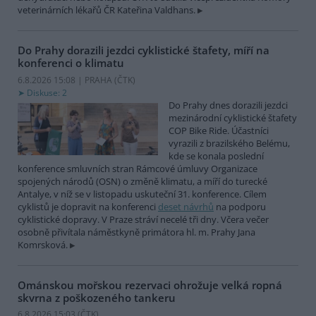
veterinárních lékařů ČR Kateřina Valdhans.
Do Prahy dorazili jezdci cyklistické štafety, míří na
konferenci o klimatu
6.8.2026 15:08 | PRAHA (
ČTK
)
Diskuse: 2
Do Prahy dnes dorazili jezdci
mezinárodní cyklistické štafety
COP Bike Ride. Účastníci
vyrazili z brazilského Belému,
kde se konala poslední
konference smluvních stran Rámcové úmluvy Organizace
spojených národů (OSN) o změně klimatu, a míří do turecké
Antalye, v níž se v listopadu uskuteční 31. konference. Cílem
cyklistů je dopravit na konferenci
deset návrhů
na podporu
cyklistické dopravy. V Praze stráví necelé tři dny. Včera večer
osobně přivítala náměstkyně primátora hl. m. Prahy Jana
Komrsková.
Ománskou mořskou rezervaci ohrožuje velká ropná
skvrna z poškozeného tankeru
6.8.2026 15:03 (
ČTK
)