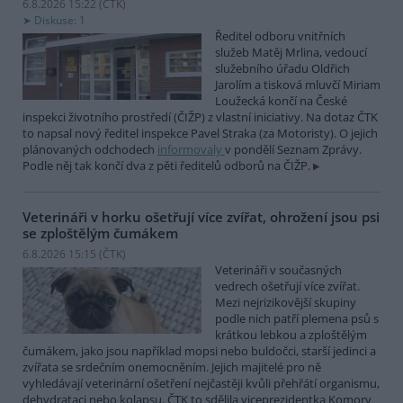
6.8.2026 15:22 (
ČTK
)
Diskuse: 1
Ředitel odboru vnitřních
služeb Matěj Mrlina, vedoucí
služebního úřadu Oldřich
Jarolím a tisková mluvčí Miriam
Loužecká končí na České
inspekci životního prostředí (ČIŽP) z vlastní iniciativy. Na dotaz ČTK
to napsal nový ředitel inspekce Pavel Straka (za Motoristy). O jejich
plánovaných odchodech
informovaly
v pondělí Seznam Zprávy.
Podle něj tak končí dva z pěti ředitelů odborů na ČIŽP.
Veterináři v horku ošetřují více zvířat, ohrožení jsou psi
se zploštělým čumákem
6.8.2026 15:15 (
ČTK
)
Veterináři v současných
vedrech ošetřují více zvířat.
Mezi nejrizikovější skupiny
podle nich patří plemena psů s
krátkou lebkou a zploštělým
čumákem, jako jsou například mopsi nebo buldočci, starší jedinci a
zvířata se srdečním onemocněním. Jejich majitelé pro ně
vyhledávají veterinární ošetření nejčastěji kvůli přehřátí organismu,
dehydrataci nebo kolapsu. ČTK to sdělila viceprezidentka Komory