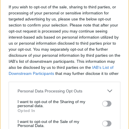
If you wish to opt-out of the sale, sharing to third parties, or
processing of your personal or sensitive information for
Ministerstvo životního prostředí aktualizovalo Národní
akční plán adaptace na změnu klimatu
targeted advertising by us, please use the below opt-out
section to confirm your selection. Please note that after your
7.8.2026 10:53 (
ČTK
)
Diskuse: 8
opt-out request is processed you may continue seeing
Ministerstvo životního
interest-based ads based on personal information utilized by
prostředí (MŽP) dokončilo
us or personal information disclosed to third parties prior to
návrh aktualizace Národního
your opt-out. You may separately opt-out of the further
akčního plánu adaptace na
disclosure of your personal information by third parties on the
změnu klimatu pro období
IAB’s list of downstream participants. This information may
2026–2030. Na opatření z Operačního fondu životního prostředí
(OPŽP) alokovalo celkem 11,2 miliardy korun. Od roku 2021 už bylo
also be disclosed by us to third parties on the
IAB’s List of
z fondu částkou 8,6 miliard korun podpořeno 776 projektů
Downstream Participants
that may further disclose it to other
zaměřených na přizpůsobení se změně klimatu, prevenci rizik a
third parties.
posilování odolnosti vůči klimatickým dopadům.
Personal Data Processing Opt Outs
U Mallorky mělo moře přes rekordních 33 stupňů,
I want to opt-out of the Sharing of my
uvádí meteorologové
personal data.
Opted In
7.8.2026 10:45 (
ČTK
)
Diskuse: 2
Povrchová teplota moře u
I want to opt-out of the Sale of my
Personal Data.
Mallorky ve středu odpoledne