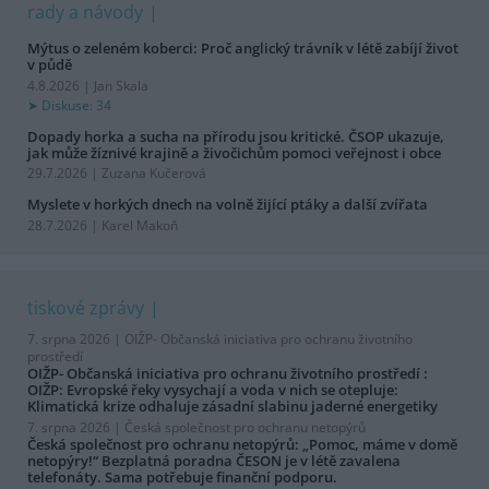
rady a návody
Mýtus o zeleném koberci: Proč anglický trávník v létě zabíjí život
v půdě
4.8.2026 | Jan Skala
Diskuse: 34
Dopady horka a sucha na přírodu jsou kritické. ČSOP ukazuje,
jak může žíznivé krajině a živočichům pomoci veřejnost i obce
29.7.2026 | Zuzana Kučerová
Myslete v horkých dnech na volně žijící ptáky a další zvířata
28.7.2026 | Karel Makoň
tiskové zprávy
7. srpna 2026 |
OIŽP- Občanská iniciativa pro ochranu životního
prostředí
OIŽP- Občanská iniciativa pro ochranu životního prostředí :
OIŽP: Evropské řeky vysychají a voda v nich se otepluje:
Klimatická krize odhaluje zásadní slabinu jaderné energetiky
7. srpna 2026 |
Česká společnost pro ochranu netopýrů
Česká společnost pro ochranu netopýrů: „Pomoc, máme v domě
netopýry!“ Bezplatná poradna ČESON je v létě zavalena
telefonáty. Sama potřebuje finanční podporu.