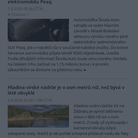
elektromobilu Peaq
7.8.2026 00:36 (
ČTK
)
Diskuse: 1
Automobilka Škoda Auto
zahájila ve svém hlavním
závodě v Mladé Boleslavi
sériovou výrobu nového plně
elektrického sedmimístného
SUV Peaq. Jde o největší vůz v současné nabídce značky. Do konce
července automobilka přijala téměř 8500 objednávek, uvedla.
Podle dřívějších informací Škoda Auto bude cena nového modelu
na českém trhu začínat na 1,15 milionu korun, k prvním
zákazníkům se dostane na přelomu roku.
Hladina vírské nádrže je o osm metrů níž, než bývá v
létě obvyklé
6.8.2026 20:48 | VÍR (
ČTK
)
Hladina vodní nádrže Vír na
Žďársku je oproti běžnému
stavu v létě níž asi o osm
metrů. Z vody už vystoupaly i
kamenné obruby kdysi
zatopené cesty. Nádrž je ale pořád schopná přidávat vodu do řeky