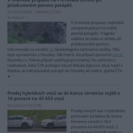
průzkumném ponoru potápěč
8.8.2026 09:58 | HRANICE (
ČTK
)
Diskuse: 1
V Hranické propasti, nejhlubší
zatopené jeskyni na světě,
zemřel potápěč. Tragická
událost se stala ve středu při
průzkumném ponoru,
informovala na sociální
síti
Speleologická záchranná služba. Tělo
bylo vyzvednuto z hloubky 186 metrů. Na případ upozornil
server
Novinky.cz. Policie případ vyšetřuje pro trestný čin usmrcení z
nedbalosti, řekla ČTK policejní mluvčí Miluše Zajícová. Muž, hasič z
Kladna, se měl původně potopit do hloubky 40 metrů, zjistila ČTK.
Prodej hybridních vozů se do konce července zvýšil o
16 procent na 43 653 vozů
8.8.2026 01:18 (
ČTK
)
Prodej nových aut s hybridním
pohonem od ledna do konce
července vzrostl o 16,3
procenta na 43 653 vozů. Z
toho plug-in hybridy rostly o