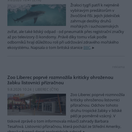
Žraloci tygří patří k nejméně
vybíravým predátorům v
živočišné říši. Jejich jídelníček
zahrnuje desítky druhů
mořských i suchozemských
zvířat, ale také lidský odpad - od pneumatik přes registrační značky
až po televizory či kondomy. Právě díky tomu však podle
odborníků hrají důležitou roli při udržování zdravého mořského
ekosystému. Napsala o tom britská stanice
BBC
.
reklama
Zoo Liberec poprvé rozmnožila kriticky ohroženou
žabku listovnici přízračnou
9.8.2026 10:24 | LIBEREC (
ČTK
)
Zoo Liberec poprvé rozmnožila
kriticky ohroženou listovnici
přízračnou. Odchov tohoto
druhu tropické žabky v lidské
péči je poměrně vzácný. V
tiskové zprávě o tom informovala mluvčí zahrady Barbara
Tesařová. Listovnici přízračnou, která pochází ze Střední Ameriky,
chová v Evropě deset zoologických zahrad.