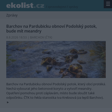
☰
/
zpravodajství
/
zprávy
Zprávy
Barchov na Pardubicku obnoví Podolský potok,
bude mít meandry
8.8.2026 18:53 | BARCHOV (
ČTK
)
Barchov na Pardubicku obnoví Podolský potok, který obcí protéká.
Nechá vybourat jeho betonové koryto a vytvoří meandry.
Opatření pomohou proti záplavám, místo bude sloužit také
odpočinku. ČTK to řekla starostka Iva Krebsová (za lepší Barchov).