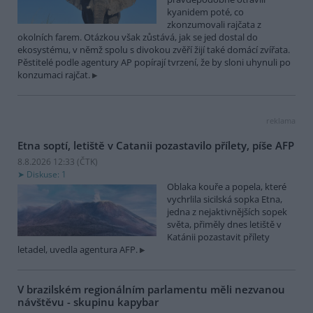
kyanidem poté, co
zkonzumovali rajčata z
okolních farem. Otázkou však zůstává, jak se jed dostal do
ekosystému, v němž spolu s divokou zvěří žijí také domácí zvířata.
Pěstitelé podle agentury AP popírají tvrzení, že by sloni uhynuli po
konzumaci rajčat.
reklama
Etna soptí, letiště v Catanii pozastavilo přílety, píše AFP
8.8.2026 12:33 (
ČTK
)
Diskuse: 1
Oblaka kouře a popela, které
vychrlila sicilská sopka Etna,
jedna z nejaktivnějších sopek
světa, přiměly dnes letiště v
Katánii pozastavit přílety
letadel, uvedla agentura AFP.
V brazilském regionálním parlamentu měli nezvanou
návštěvu - skupinu kapybar