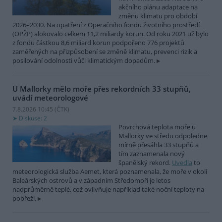
akčního plánu adaptace na
změnu klimatu pro období
2026–2030. Na opatření z Operačního fondu životního prostředí
(OPŽP) alokovalo celkem 11,2 miliardy korun. Od roku 2021 už bylo
z fondu částkou 8,6 miliard korun podpořeno 776 projektů
zaměřených na přizpůsobení se změně klimatu, prevenci rizik a
posilování odolnosti vůči klimatickým dopadům.
U Mallorky mělo moře přes rekordních 33 stupňů,
uvádí meteorologové
7.8.2026 10:45 (
ČTK
)
Diskuse: 2
Povrchová teplota moře u
Mallorky ve středu odpoledne
mírně přesáhla 33 stupňů a
tím zaznamenala nový
španělský rekord.
Uvedla
to
meteorologická služba Aemet, která poznamenala, že moře v okolí
Baleárských ostrovů a v západním Středomoří je letos
nadprůměrně teplé, což ovlivňuje například také noční teploty na
pobřeží.