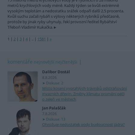
75 milionů metrů krychlových vody je v rybnících o 28 milionů
metrů krychlových vody méně. Každý týden se kvůli extrémně
vysokým teplotám a nedostatku srážek odpaří další 2,5 procenta.
Kvůli suchu začali rybáři s výlovy některých rybníků předčasně,
protože by jinak ryby uhynuly, řekl provozní ředitel Rybářství
Třeboň Vladimír Kukačka.
1
|
2
|
3
|
4
|
..
|
1581
|
»
komentáře
nejnovější
nejčtenější
Dalibor Dostál
8.8.2026
Diskuse: 2
Místo kosení vyprahlých trávníků odstraňování
invazních dřevin. Změny klimatu promění péči
o zeleň ve městech
Jan Palaščák
7.8.2026
Diskuse: 13
Ohrožuje nedostatek vody budoucnost jádra?