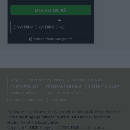
O NÁS
NOVINKY NA WEBU
INZERUJTE U NÁS
PODPOŘTE NÁS
PŘEBÍRÁNÍ OBSAHU
TIŠTĚNÝ EKOLIST
MAPA STRÁNEK
DEJTE O SOBĚ VĚDĚT
ZPRÁVY E-MAILEM
COOKIES
Ekolist.cz
je vydáván občanským sdružením
BEZK
. ISSN 1802-9019.
Za
webhosting
a
publikační systém TOOLKIT
děkujeme
Ecn
studiu
. Navštivte
Ecomonitor
.
Copyright ©
BEZK
. Copyright ©
ČTK
,
TASR
. Všechna práva