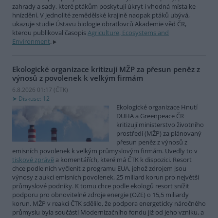
zahrady a sady, které ptákům poskytují úkryt i vhodná místa ke
hnízdění. V jednolité zemědělské krajině naopak ptáků ubývá,
ukazuje studie Ústavu biologie obratlovců Akademie věd ČR,
kterou publikoval časopis
Agriculture, Ecosystems and
Environment
.
Ekologické organizace kritizují MŽP za přesun peněz z
výnosů z povolenek k velkým firmám
6.8.2026 01:17 (
ČTK
)
Diskuse: 12
Ekologické organizace Hnutí
DUHA a Greenpeace ČR
kritizují ministerstvo životního
prostředí (MŽP) za plánovaný
přesun peněz z výnosů z
emisních povolenek k velkým průmyslovým firmám. Uvedly to v
tiskové zprávě
a komentářích, které má ČTK k dispozici. Resort
chce podle nich vyčlenit z programu EUA, jehož zdrojem jsou
výnosy z aukcí emisních povolenek, 25 miliard korun pro největší
průmyslové podniky. K tomu chce podle ekologů resort snížit
podporu pro obnovitelné zdroje energie (OZE) o 15,5 miliardy
korun. MŽP v reakci ČTK sdělilo, že podpora energeticky náročného
průmyslu byla součástí Modernizačního fondu již od jeho vzniku, a