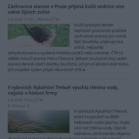
Záchranná stanice v Praze přijímá kvůli vedrům více
volně žijících zvířat
5.8.2026 17:40 | PRAHA (
ČTK
)
Kvůli vysokým letním
teplotám pracovníci pražské
záchranné stanice pro volně
žijící živočichy přijímají více
zvířat, nejčastěji
dehydratovaná a vysílená mláďata ptáků nebo veverek. ČTK to
sdělila mluvčí stanice Petra Fišerová. Během současné vlny veder
stanice denně ošetří desítky živočichů, při první letošní vlně horka
jich za jeden týden přijali rekordních 578.
V rybnících Rybářství Třeboň vyschla třetina vody,
nejvíce v historii firmy
5.8.2026 15:42 (
ČTK
)
Diskuse: 2
V rybnících Rybářství Třeboň,
které hospodaří na 8000
hektarech vodní plochy, chybí
více než třetina vody. Oproti
běžnému zdržovaném objemu