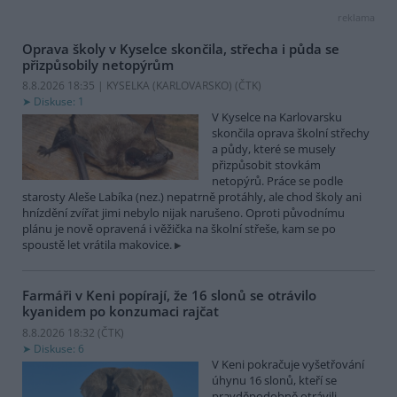
reklama
Oprava školy v Kyselce skončila, střecha i půda se
přizpůsobily netopýrům
8.8.2026 18:35 | KYSELKA (KARLOVARSKO) (
ČTK
)
Diskuse: 1
V Kyselce na Karlovarsku
skončila oprava školní střechy
a půdy, které se musely
přizpůsobit stovkám
netopýrů. Práce se podle
starosty Aleše Labíka (nez.) nepatrně protáhly, ale chod školy ani
hnízdění zvířat jimi nebylo nijak narušeno. Oproti původnímu
plánu je nově opravená i věžička na školní střeše, kam se po
spoustě let vrátila makovice.
Farmáři v Keni popírají, že 16 slonů se otrávilo
kyanidem po konzumaci rajčat
8.8.2026 18:32 (
ČTK
)
Diskuse: 6
V Keni pokračuje vyšetřování
úhynu 16 slonů, kteří se
pravděpodobně otrávili