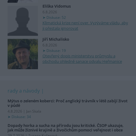
Eliška Vidomus
6.8.2026
Diskuse: 52
Klimatická krize není over. Vyzýváme vládu, aby
ji přestala ignorovat
Jiří Michalisko
6.8.2026
Diskuse: 19
Otevřený dopis ministerstvu průmyslu a
obchodu ohledně sanace odvalu Heřmanice
rady a návody
Mýtus o zeleném koberci: Proč anglický trávník v létě zabíjí život
v půdě
4.8.2026 | Jan Skala
Diskuse: 34
Dopady horka a sucha na přírodu jsou kritické. ČSOP ukazuje,
jak může žíznivé krajině a živočichům pomoci veřejnost i obce
29.7.2026 | Zuzana Kučerová