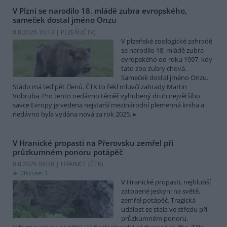
V Plzni se narodilo 18. mládě zubra evropského,
sameček dostal jméno Onzu
8.8.2026 10:13 | PLZEŇ (
ČTK
)
V plzeňské zoologické zahradě
se narodilo 18. mládě zubra
evropského od roku 1997, kdy
tato zoo zubry chová.
Sameček dostal jméno Onzu.
Stádo má teď pět členů. ČTK to řekl mluvčí zahrady Martin
Vobruba. Pro tento nedávno téměř vyhubený druh největšího
savce Evropy je vedena nejstarší mezinárodní plemenná kniha a
nedávno byla vydána nová za rok 2025.
V Hranické propasti na Přerovsku zemřel při
průzkumném ponoru potápěč
8.8.2026 09:58 | HRANICE (
ČTK
)
Diskuse: 1
V Hranické propasti, nejhlubší
zatopené jeskyni na světě,
zemřel potápěč. Tragická
událost se stala ve středu při
průzkumném ponoru,