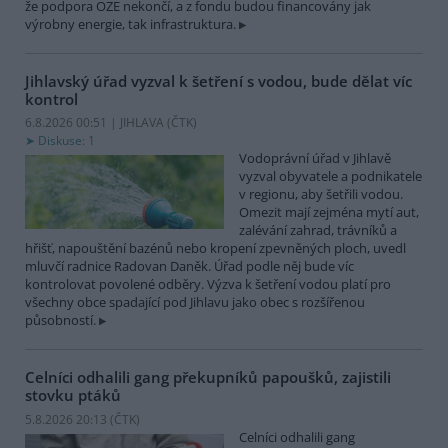
že podpora OZE nekončí, a z fondu budou financovány jak
výrobny energie, tak infrastruktura.
Jihlavský úřad vyzval k šetření s vodou, bude dělat víc
kontrol
6.8.2026 00:51 | JIHLAVA (
ČTK
)
Diskuse: 1
Vodoprávní úřad v Jihlavě
vyzval obyvatele a podnikatele
v regionu, aby šetřili vodou.
Omezit mají zejména mytí aut,
zalévání zahrad, trávníků a
hřišť, napouštění bazénů nebo kropení zpevněných ploch, uvedl
mluvčí radnice Radovan Daněk. Úřad podle něj bude víc
kontrolovat povolené odběry. Výzva k šetření vodou platí pro
všechny obce spadající pod Jihlavu jako obec s rozšířenou
působností.
Celníci odhalili gang překupníků papoušků, zajistili
stovku ptáků
5.8.2026 20:13 (
ČTK
)
Celníci odhalili gang