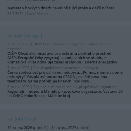
Myslete v horkých dnech na volně žijící ptáky a další zvířata
28.7.2026 | Karel Makoň
tiskové zprávy
7. srpna 2026 |
OIŽP- Občanská iniciativa pro ochranu životního
prostředí
OIŽP- Občanská iniciativa pro ochranu životního prostředí :
OIŽP: Evropské řeky vysychají a voda v nich se otepluje:
Klimatická krize odhaluje zásadní slabinu jaderné energetiky
7. srpna 2026 |
Česká společnost pro ochranu netopýrů
Česká společnost pro ochranu netopýrů: „Pomoc, máme v domě
netopýry!“ Bezplatná poradna ČESON je v létě zavalena
telefonáty. Sama potřebuje finanční podporu.
6. srpna 2026 |
Regionální muzeum Mělník, příspěvková organizace
Regionální muzeum Mělník, příspěvková organizace: Výstava 50
let CHKO Kokořínsko - Máchův kraj
kalendář akcí
10. srpna 2026 (pondělí) - 14. srpna 2026 (pátek)