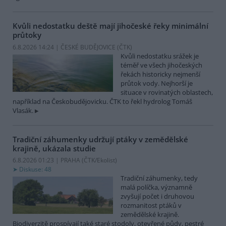
Kvůli nedostatku deště mají jihočeské řeky minimální
průtoky
6.8.2026 14:24 | ČESKÉ BUDĚJOVICE (
ČTK
)
Kvůli nedostatku srážek je
téměř ve všech jihočeských
řekách historicky nejmenší
průtok vody. Nejhorší je
situace v rovinatých oblastech,
například na Českobudějovicku. ČTK to řekl hydrolog Tomáš
Vlasák.
Tradiční záhumenky udržují ptáky v zemědělské
krajině, ukázala studie
6.8.2026 01:23 | PRAHA (
ČTK/Ekolist
)
Diskuse: 48
Tradiční záhumenky, tedy
malá políčka, významně
zvyšují počet i druhovou
rozmanitost ptáků v
zemědělské krajině.
Biodiverzitě prospívají také staré stodoly, otevřené půdy, pestré