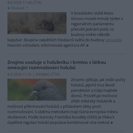
8.8.2026 11:40 (
ČTK
)
Diskuse: 1
V brazilském státě Mato
Grosso museli minulý týden v
regionálním parlamentu
přerušit jednání poté, co
budovy vniklo několik
kapybar. Skupina největších hlodavců světa do budovy
vstoupila
hlavním vchodem, informovala agentura AP.
Znojmo uvažuje o holubníku i krmivu s látkou
omezující rozmnožování holubů
8.8.2026 11:31 | ZNOJMO (
ČTK
)
Znojmo zjišťuje, jak snížit počty
holubů, jejichž trus škodí
památkám a trápí majitele
domů. Prověřuje možnost
zřídit městský holubník a
možnost přikrmování holubů s přídavkem látky proti
rozmnožování. S oběma metodami mají různá evropská města
zkušenosti. Podle starosty Františka Koudely (ODS) je třeba k
úspěšné regulaci holubí populace kombinovat více metod.