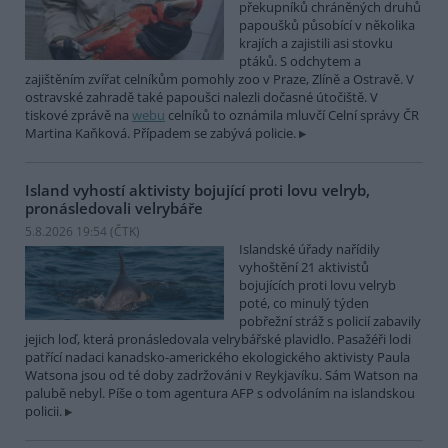
překupníků chráněných druhů
papoušků působící v několika
krajích a zajistili asi stovku
ptáků. S odchytem a
zajištěním zvířat celníkům pomohly zoo v Praze, Zlíně a Ostravě. V
ostravské zahradě také papoušci nalezli dočasné útočiště. V
tiskové zprávě na
webu
celníků to oznámila mluvčí Celní správy ČR
Martina Kaňková. Případem se zabývá policie.
Island vyhostí aktivisty bojující proti lovu velryb,
pronásledovali velrybáře
5.8.2026 19:54 (
ČTK
)
Islandské úřady nařídily
vyhoštění 21 aktivistů
bojujících proti lovu velryb
poté, co minulý týden
pobřežní stráž s policií zabavily
jejich loď, která pronásledovala velrybářské plavidlo. Pasažéři lodi
patřící nadaci kanadsko-amerického ekologického aktivisty Paula
Watsona jsou od té doby zadržováni v Reykjavíku. Sám Watson na
palubě nebyl. Píše o tom agentura AFP s odvoláním na islandskou
policii.