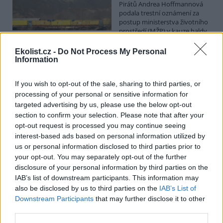
Pirátů Andrea Hoffmannová
podala trestní oznámení za
postup ministerstva životního
prostředí (MŽP) v kauze haldy
Heřmanice. Vyplývá to ze zprávy, kterou ČTK poskytla Česká
pirátská strana. Požaduje, aby policie prověřila okolnosti odebrání
Ekolist.cz -
Do Not Process My Personal
případu České inspekci životního prostředí (ČIŽP) a zastavení řízení.
Information
Hoffmannová ČTK sdělila, že trestní oznámení podala proti dosud
přesně nezjištěným osobám působícím na MŽP a ČIŽP, případně
If you wish to opt-out of the sale, sharing to third parties, or
dalším osobám, jejichž účast na popsaném postupu může být
zjištěna prověřováním. Stanovisko MŽP a ČIŽP ČTK shání.
processing of your personal or sensitive information for
targeted advertising by us, please use the below opt-out
section to confirm your selection. Please note that after your
Ředitelé odborů i mluvčí se z ČIŽP rozhodli odejít z
opt-out request is processed you may continue seeing
vlastní vůle, řekl Straka
interest-based ads based on personal information utilized by
6.8.2026 15:22 (
ČTK
)
us or personal information disclosed to third parties prior to
Diskuse: 1
your opt-out. You may separately opt-out of the further
Ředitel odboru vnitřních
disclosure of your personal information by third parties on the
služeb Matěj Mrlina, vedoucí
IAB’s list of downstream participants. This information may
služebního úřadu Oldřich
Jarolím a tisková mluvčí Miriam
also be disclosed by us to third parties on the
IAB’s List of
Loužecká končí na České
Downstream Participants
that may further disclose it to other
inspekci životního prostředí (ČIŽP) z vlastní iniciativy. Na dotaz ČTK
third parties.
to napsal nový ředitel inspekce Pavel Straka (za Motoristy). O jejich