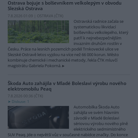
Ostrava bojuje s bolševníkem velkolepým v obvodu
Slezská Ostrava
7.8.2026 01:09 | OSTRAVA (
ČTK
)
Ostravská radnice začala se
systematickou likvidací
bolševníku velkolepého, který
patří k nejnebezpečnějším
invazním druhům rostlin v
Česku. Práce na lesních pozemcích podél Trnkovecké ulice ve
Slezské Ostravě letos vyjdou na více než 66 000 korun. Město
kombinuje chemické i mechanické metody, řekla ČTK mluvčí
magistrátu Gabriela Pokorná.
Škoda Auto zahájila v Mladé Boleslavi výrobu nového
elektromobilu Peaq
7.8.2026 00:36 (
ČTK
)
Diskuse: 1
Automobilka Škoda Auto
zahájila ve svém hlavním
závodě v Mladé Boleslavi
sériovou výrobu nového plně
elektrického sedmimístného
SUV Peaq. Jde o největší vůz v současné nabídce značky. Do konce