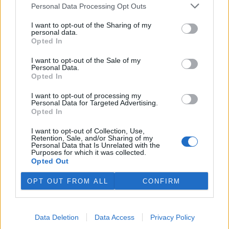
plánovaných odchodech
informovaly
v pondělí Seznam Zprávy.
Personal Data Processing Opt Outs
Podle něj tak končí dva z pěti ředitelů odborů na ČIŽP.
I want to opt-out of the Sharing of my
personal data.
Veterináři v horku ošetřují více zvířat, ohrožení jsou psi
Opted In
se zploštělým čumákem
6.8.2026 15:15 (
ČTK
)
I want to opt-out of the Sale of my
Personal Data.
Veterináři v současných
Opted In
vedrech ošetřují více zvířat.
Mezi nejrizikovější skupiny
I want to opt-out of processing my
podle nich patří plemena psů s
Personal Data for Targeted Advertising.
krátkou lebkou a zploštělým
Opted In
čumákem, jako jsou například mopsi nebo buldočci, starší jedinci a
zvířata se srdečním onemocněním. Jejich majitelé pro ně
I want to opt-out of Collection, Use,
vyhledávají veterinární ošetření nejčastěji kvůli přehřátí organismu,
Retention, Sale, and/or Sharing of my
dehydrataci nebo kolapsu. ČTK to sdělila viceprezidentka Komory
Personal Data that Is Unrelated with the
veterinárních lékařů ČR Kateřina Valdhans.
Purposes for which it was collected.
Opted Out
Do Prahy dorazili jezdci cyklistické štafety, míří na
OPT OUT FROM ALL
CONFIRM
konferenci o klimatu
6.8.2026 15:08 | PRAHA (
ČTK
)
Diskuse: 2
Data Deletion
Data Access
Privacy Policy
Do Prahy dnes dorazili jezdci