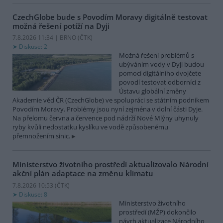
CzechGlobe bude s Povodím Moravy digitálně testovat
možná řešení potíží na Dyji
7.8.2026 11:34 | BRNO (
ČTK
)
Diskuse: 2
Možná řešení problémů s
ubýváním vody v Dyji budou
pomocí digitálního dvojčete
povodí testovat odborníci z
Ústavu globální změny
Akademie věd ČR (CzechGlobe) ve spolupráci se státním podnikem
Povodím Moravy. Problémy jsou nyní zejména v dolní části Dyje.
Na přelomu června a července pod nádrží Nové Mlýny uhynuly
ryby kvůli nedostatku kyslíku ve vodě způsobenému
přemnožením sinic.
Ministerstvo životního prostředí aktualizovalo Národní
akční plán adaptace na změnu klimatu
7.8.2026 10:53 (
ČTK
)
Diskuse: 8
Ministerstvo životního
prostředí (MŽP) dokončilo
návrh aktualizace Národního