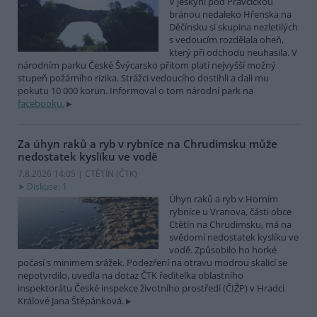
V jeskyni pod Pravčickou
bránou nedaleko Hřenska na
Děčínsku si skupina nezletilých
s vedoucím rozdělala oheň,
který při odchodu neuhasila. V
národním parku České Švýcarsko přitom platí nejvyšší možný
stupeň požárního rizika. Strážci vedoucího dostihli a dali mu
pokutu 10 000 korun. Informoval o tom národní park na
facebooku.
Za úhyn raků a ryb v rybníce na Chrudimsku může
nedostatek kyslíku ve vodě
7.8.2026 14:05 | CTĚTÍN (
ČTK
)
Diskuse: 1
Úhyn raků a ryb v Horním
rybníce u Vranova, části obce
Ctětín na Chrudimsku, má na
svědomí nedostatek kyslíku ve
vodě. Způsobilo ho horké
počasí s minimem srážek. Podezření na otravu modrou skalicí se
nepotvrdilo, uvedla na dotaz ČTK ředitelka oblastního
inspektorátu České inspekce životního prostředí (ČIŽP) v Hradci
Králové Jana Štěpánková.