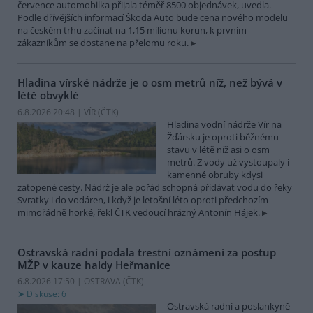
července automobilka přijala téměř 8500 objednávek, uvedla.
Podle dřívějších informací Škoda Auto bude cena nového modelu
na českém trhu začínat na 1,15 milionu korun, k prvním
zákazníkům se dostane na přelomu roku.
Hladina vírské nádrže je o osm metrů níž, než bývá v
létě obvyklé
6.8.2026 20:48 | VÍR (
ČTK
)
Hladina vodní nádrže Vír na
Žďársku je oproti běžnému
stavu v létě níž asi o osm
metrů. Z vody už vystoupaly i
kamenné obruby kdysi
zatopené cesty. Nádrž je ale pořád schopná přidávat vodu do řeky
Svratky i do vodáren, i když je letošní léto oproti předchozím
mimořádně horké, řekl ČTK vedoucí hrázný Antonín Hájek.
Ostravská radní podala trestní oznámení za postup
MŽP v kauze haldy Heřmanice
6.8.2026 17:50 | OSTRAVA (
ČTK
)
Diskuse: 6
Ostravská radní a poslankyně