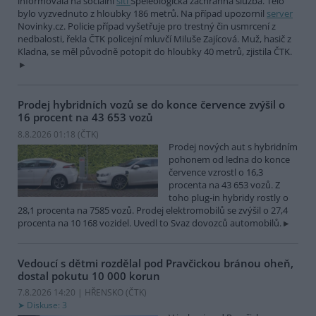
informovala na sociální
síti
Speleologická záchranná služba. Tělo
bylo vyzvednuto z hloubky 186 metrů. Na případ upozornil
server
Novinky.cz. Policie případ vyšetřuje pro trestný čin usmrcení z
nedbalosti, řekla ČTK policejní mluvčí Miluše Zajícová. Muž, hasič z
Kladna, se měl původně potopit do hloubky 40 metrů, zjistila ČTK.
Prodej hybridních vozů se do konce července zvýšil o
16 procent na 43 653 vozů
8.8.2026 01:18 (
ČTK
)
Prodej nových aut s hybridním
pohonem od ledna do konce
července vzrostl o 16,3
procenta na 43 653 vozů. Z
toho plug-in hybridy rostly o
28,1 procenta na 7585 vozů. Prodej elektromobilů se zvýšil o 27,4
procenta na 10 168 vozidel. Uvedl to Svaz dovozců automobilů.
Vedoucí s dětmi rozdělal pod Pravčickou bránou oheň,
dostal pokutu 10 000 korun
7.8.2026 14:20 | HŘENSKO (
ČTK
)
Diskuse: 3