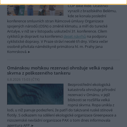
mezinárodní cyklistické štafety
COP Bike Ride. Účastníci
vyrazili z brazilského Belému,
kde se konala poslední
konference smluvních stran Rámcové úmluvy Organizace
spojených národů (OSN) o změně klimatu, a míří do turecké
Antalye, v níž se v listopadu uskuteční 31. konference. Cílem
cyklistů je dopravit na konferenci
deset návrhů
na podporu
cyklistické dopravy. V Praze stráví necelé tři dny. Včera večer
osobně přivítala náměstkyně primátora hl. m. Prahy Jana
Komrsková.
Ománskou mořskou rezervaci ohrožuje velká ropná
skvrna z poškozeného tankeru
6.8.2026 15:03 (
ČTK
)
Bezprostřední ekologická
katastrofa ohrožuje přírodní
rezervaci v Ománu, v jejíž
blízkosti se rozšířila velká
ropná skvrna. Ropa unikla z
lodi, u níž panuje podezření, že patří do takzvané ruské stínové
flotily. S odkazem na sdělení ekologické organizace Greenpeace a
nizozemské nevládní organizace PAX o tom dnes informovala
agentura AFP.