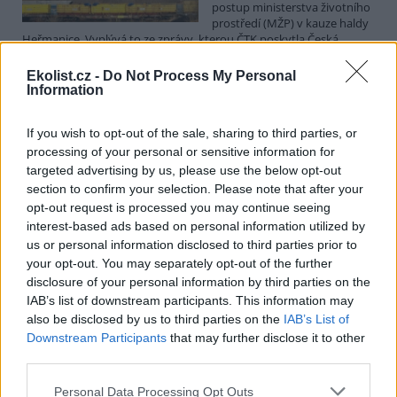
postup ministerstva životního
prostředí (MŽP) v kauze haldy
Heřmanice. Vyplývá to ze zprávy, kterou ČTK poskytla Česká
pirátská strana. Požaduje, aby policie prověřila okolnosti odebrání
případu České inspekci životního prostředí (ČIŽP) a zastavení řízení.
Ekolist.cz -
Do Not Process My Personal
Hoffmannová ČTK sdělila, že trestní oznámení podala proti dosud
Information
přesně nezjištěným osobám působícím na MŽP a ČIŽP, případně
dalším osobám, jejichž účast na popsaném postupu může být
If you wish to opt-out of the sale, sharing to third parties, or
zjištěna prověřováním. Stanovisko MŽP a ČIŽP ČTK shání.
processing of your personal or sensitive information for
targeted advertising by us, please use the below opt-out
Ředitelé odborů i mluvčí se z ČIŽP rozhodli odejít z
section to confirm your selection. Please note that after your
vlastní vůle, řekl Straka
opt-out request is processed you may continue seeing
6.8.2026 15:22 (
ČTK
)
interest-based ads based on personal information utilized by
Diskuse: 1
us or personal information disclosed to third parties prior to
Ředitel odboru vnitřních
your opt-out. You may separately opt-out of the further
služeb Matěj Mrlina, vedoucí
disclosure of your personal information by third parties on the
služebního úřadu Oldřich
IAB’s list of downstream participants. This information may
Jarolím a tisková mluvčí Miriam
Loužecká končí na České
also be disclosed by us to third parties on the
IAB’s List of
inspekci životního prostředí (ČIŽP) z vlastní iniciativy. Na dotaz ČTK
Downstream Participants
that may further disclose it to other
to napsal nový ředitel inspekce Pavel Straka (za Motoristy). O jejich
third parties.
plánovaných odchodech
informovaly
v pondělí Seznam Zprávy.
Podle něj tak končí dva z pěti ředitelů odborů na ČIŽP.
Personal Data Processing Opt Outs