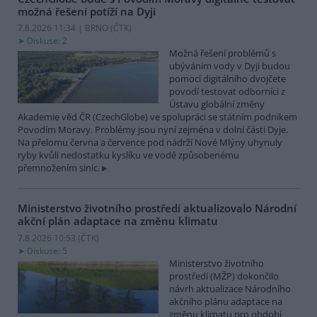
možná řešení potíží na Dyji
7.8.2026 11:34 | BRNO (
ČTK
)
Diskuse: 2
Možná řešení problémů s
ubýváním vody v Dyji budou
pomocí digitálního dvojčete
povodí testovat odborníci z
Ústavu globální změny
Akademie věd ČR (CzechGlobe) ve spolupráci se státním podnikem
Povodím Moravy. Problémy jsou nyní zejména v dolní části Dyje.
Na přelomu června a července pod nádrží Nové Mlýny uhynuly
ryby kvůli nedostatku kyslíku ve vodě způsobenému
přemnožením sinic.
Ministerstvo životního prostředí aktualizovalo Národní
akční plán adaptace na změnu klimatu
7.8.2026 10:53 (
ČTK
)
Diskuse: 5
Ministerstvo životního
prostředí (MŽP) dokončilo
návrh aktualizace Národního
akčního plánu adaptace na
změnu klimatu pro období