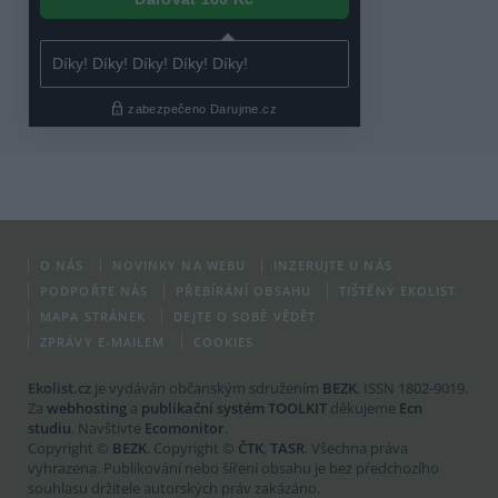
O NÁS
NOVINKY NA WEBU
INZERUJTE U NÁS
PODPOŘTE NÁS
PŘEBÍRÁNÍ OBSAHU
TIŠTĚNÝ EKOLIST
MAPA STRÁNEK
DEJTE O SOBĚ VĚDĚT
ZPRÁVY E-MAILEM
COOKIES
Ekolist.cz
je vydáván občanským sdružením
BEZK
. ISSN 1802-9019.
Za
webhosting
a
publikační systém TOOLKIT
děkujeme
Ecn
studiu
. Navštivte
Ecomonitor
.
Copyright ©
BEZK
. Copyright ©
ČTK
,
TASR
. Všechna práva
vyhrazena. Publikování nebo šíření obsahu je bez předchozího
souhlasu držitele autorských práv zakázáno.