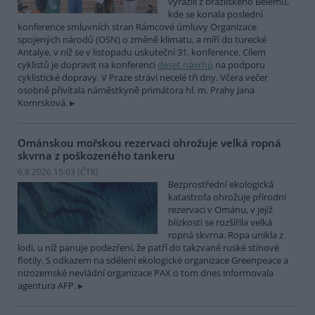
vyrazili z brazilského Belému,
kde se konala poslední
konference smluvních stran Rámcové úmluvy Organizace
spojených národů (OSN) o změně klimatu, a míří do turecké
Antalye, v níž se v listopadu uskuteční 31. konference. Cílem
cyklistů je dopravit na konferenci
deset návrhů
na podporu
cyklistické dopravy. V Praze stráví necelé tři dny. Včera večer
osobně přivítala náměstkyně primátora hl. m. Prahy Jana
Komrsková.
Ománskou mořskou rezervaci ohrožuje velká ropná
skvrna z poškozeného tankeru
6.8.2026 15:03 (
ČTK
)
Bezprostřední ekologická
katastrofa ohrožuje přírodní
rezervaci v Ománu, v jejíž
blízkosti se rozšířila velká
ropná skvrna. Ropa unikla z
lodi, u níž panuje podezření, že patří do takzvané ruské stínové
flotily. S odkazem na sdělení ekologické organizace Greenpeace a
nizozemské nevládní organizace PAX o tom dnes informovala
agentura AFP.