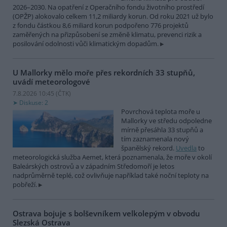
2026–2030. Na opatření z Operačního fondu životního prostředí
(OPŽP) alokovalo celkem 11,2 miliardy korun. Od roku 2021 už bylo
z fondu částkou 8,6 miliard korun podpořeno 776 projektů
zaměřených na přizpůsobení se změně klimatu, prevenci rizik a
posilování odolnosti vůči klimatickým dopadům.
U Mallorky mělo moře přes rekordních 33 stupňů,
uvádí meteorologové
7.8.2026 10:45 (
ČTK
)
Diskuse: 2
Povrchová teplota moře u
Mallorky ve středu odpoledne
mírně přesáhla 33 stupňů a
tím zaznamenala nový
španělský rekord.
Uvedla
to
meteorologická služba Aemet, která poznamenala, že moře v okolí
Baleárských ostrovů a v západním Středomoří je letos
nadprůměrně teplé, což ovlivňuje například také noční teploty na
pobřeží.
Ostrava bojuje s bolševníkem velkolepým v obvodu
Slezská Ostrava