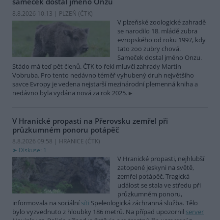
sameček dostal jméno Onzu
8.8.2026 10:13 | PLZEŇ (
ČTK
)
V plzeňské zoologické zahradě
se narodilo 18. mládě zubra
evropského od roku 1997, kdy
tato zoo zubry chová.
Sameček dostal jméno Onzu.
Stádo má teď pět členů. ČTK to řekl mluvčí zahrady Martin
Vobruba. Pro tento nedávno téměř vyhubený druh největšího
savce Evropy je vedena nejstarší mezinárodní plemenná kniha a
nedávno byla vydána nová za rok 2025.
V Hranické propasti na Přerovsku zemřel při
průzkumném ponoru potápěč
8.8.2026 09:58 | HRANICE (
ČTK
)
Diskuse: 1
V Hranické propasti, nejhlubší
zatopené jeskyni na světě,
zemřel potápěč. Tragická
událost se stala ve středu při
průzkumném ponoru,
informovala na sociální
síti
Speleologická záchranná služba. Tělo
bylo vyzvednuto z hloubky 186 metrů. Na případ upozornil
server