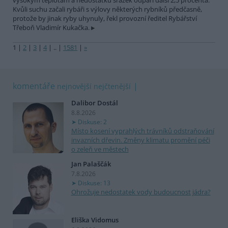
vysokým teplotám a nedostatku srážek odpaří další 2,5 procenta.
Kvůli suchu začali rybáři s výlovy některých rybníků předčasně,
protože by jinak ryby uhynuly, řekl provozní ředitel Rybářství
Třeboň Vladimír Kukačka.
1
|
2
|
3
|
4
|
..
|
1581
|
»
komentáře
nejnovější
nejčtenější
Dalibor Dostál
8.8.2026
Diskuse: 2
Místo kosení vyprahlých trávníků odstraňování
invazních dřevin. Změny klimatu promění péči
o zeleň ve městech
Jan Palaščák
7.8.2026
Diskuse: 13
Ohrožuje nedostatek vody budoucnost jádra?
Eliška Vidomus