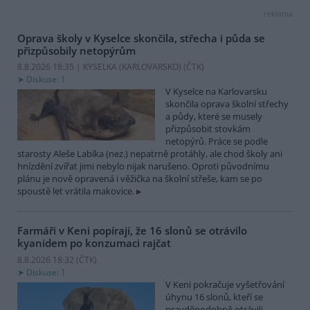
reklama
Oprava školy v Kyselce skončila, střecha i půda se
přizpůsobily netopýrům
8.8.2026 18:35 | KYSELKA (KARLOVARSKO) (
ČTK
)
Diskuse: 1
V Kyselce na Karlovarsku
skončila oprava školní střechy
a půdy, které se musely
přizpůsobit stovkám
netopýrů. Práce se podle
starosty Aleše Labíka (nez.) nepatrně protáhly, ale chod školy ani
hnízdění zvířat jimi nebylo nijak narušeno. Oproti původnímu
plánu je nově opravená i věžička na školní střeše, kam se po
spoustě let vrátila makovice.
Farmáři v Keni popírají, že 16 slonů se otrávilo
kyanidem po konzumaci rajčat
8.8.2026 18:32 (
ČTK
)
Diskuse: 1
V Keni pokračuje vyšetřování
úhynu 16 slonů, kteří se
pravděpodobně otrávili