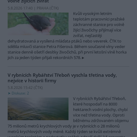
volně žijících zvířat
5.8.2026 17:40 | PRAHA (
ČTK
)
Kvůli vysokým letním
teplotám pracovníci pražské
záchranné stanice pro volně
žijící živočichy přijímají více
zvířat, nejčastěji
dehydratovaná a vysílená mláďata ptáků nebo veverek. ČTK to
sdělila mluvčí stanice Petra Fišerová. Během současné vlny veder
stanice denně ošetří desítky živočichů, při první letošní vlně horka
jich za jeden týden přijali rekordních 578.
V rybnících Rybářství Třeboň vyschla třetina vody,
nejvíce v historii firmy
5.8.2026 15:42 (
ČTK
)
Diskuse: 2
V rybnících Rybářství Třeboň,
které hospodaří na 8000
hektarech vodní plochy, chybí
více než třetina vody. Oproti
běžnému zdržovaném objemu
75 milionů metrů krychlových vody je v rybnících o 28 milionů
metrů krychlových vody méně. Každý týden se kvůli extrémně