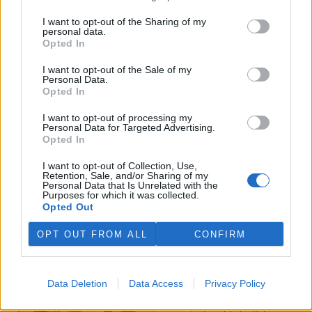
I want to opt-out of the Sharing of my
Veterináři v horku ošetřují více zvířat, ohrožení jsou psi
personal data.
se zploštělým čumákem
Opted In
6.8.2026 15:15 (
ČTK
)
Veterináři v současných
I want to opt-out of the Sale of my
Personal Data.
vedrech ošetřují více zvířat.
Opted In
Mezi nejrizikovější skupiny
podle nich patří plemena psů s
I want to opt-out of processing my
krátkou lebkou a zploštělým
Personal Data for Targeted Advertising.
čumákem, jako jsou například mopsi nebo buldočci, starší jedinci a
Opted In
zvířata se srdečním onemocněním. Jejich majitelé pro ně
vyhledávají veterinární ošetření nejčastěji kvůli přehřátí organismu,
I want to opt-out of Collection, Use,
dehydrataci nebo kolapsu. ČTK to sdělila viceprezidentka Komory
Retention, Sale, and/or Sharing of my
veterinárních lékařů ČR Kateřina Valdhans.
Personal Data that Is Unrelated with the
Purposes for which it was collected.
Opted Out
Do Prahy dorazili jezdci cyklistické štafety, míří na
konferenci o klimatu
OPT OUT FROM ALL
CONFIRM
6.8.2026 15:08 | PRAHA (
ČTK
)
Diskuse: 2
Do Prahy dnes dorazili jezdci
Data Deletion
Data Access
Privacy Policy
mezinárodní cyklistické štafety
COP Bike Ride. Účastníci