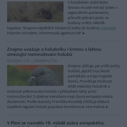
V brazilském státě Mato
Grosso museli minulý týden v
regionálním parlamentu
přerušit jednání poté, co
budovy vniklo několik
kapybar. Skupina největších hlodavců světa do budovy
vstoupila
hlavním vchodem, informovala agentura AP.
Znojmo uvažuje o holubníku i krmivu s látkou
omezující rozmnožování holubů
8.8.2026 11:31 | ZNOJMO (
ČTK
)
Znojmo zjišťuje, jak snížit počty
holubů, jejichž trus škodí
památkám a trápí majitele
domů. Prověřuje možnost
zřídit městský holubník a
možnost přikrmování holubů s přídavkem látky proti
rozmnožování. S oběma metodami mají různá evropská města
zkušenosti. Podle starosty Františka Koudely (ODS) je třeba k
úspěšné regulaci holubí populace kombinovat více metod.
V Plzni se narodilo 18. mládě zubra evropského,