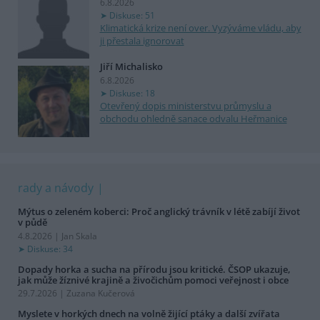
6.8.2026
Diskuse: 51
Klimatická krize není over. Vyzýváme vládu, aby
ji přestala ignorovat
Jiří Michalisko
6.8.2026
Diskuse: 18
Otevřený dopis ministerstvu průmyslu a
obchodu ohledně sanace odvalu Heřmanice
rady a návody
Mýtus o zeleném koberci: Proč anglický trávník v létě zabíjí život
v půdě
4.8.2026 | Jan Skala
Diskuse: 34
Dopady horka a sucha na přírodu jsou kritické. ČSOP ukazuje,
jak může žíznivé krajině a živočichům pomoci veřejnost i obce
29.7.2026 | Zuzana Kučerová
Myslete v horkých dnech na volně žijící ptáky a další zvířata