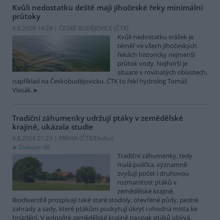
Kvůli nedostatku deště mají jihočeské řeky minimální
průtoky
6.8.2026 14:24 | ČESKÉ BUDĚJOVICE (
ČTK
)
Kvůli nedostatku srážek je
téměř ve všech jihočeských
řekách historicky nejmenší
průtok vody. Nejhorší je
situace v rovinatých oblastech,
například na Českobudějovicku. ČTK to řekl hydrolog Tomáš
Vlasák.
Tradiční záhumenky udržují ptáky v zemědělské
krajině, ukázala studie
6.8.2026 01:23 | PRAHA (
ČTK/Ekolist
)
Diskuse: 48
Tradiční záhumenky, tedy
malá políčka, významně
zvyšují počet i druhovou
rozmanitost ptáků v
zemědělské krajině.
Biodiverzitě prospívají také staré stodoly, otevřené půdy, pestré
zahrady a sady, které ptákům poskytují úkryt i vhodná místa ke
hnízdění. V jednolité zemědělské krajině naopak ptáků ubývá,