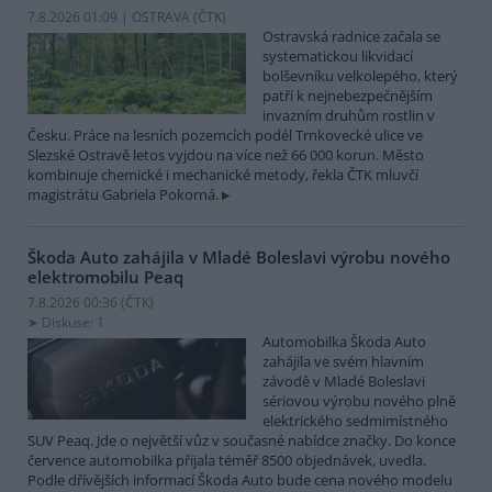
7.8.2026 01:09 | OSTRAVA (
ČTK
)
Ostravská radnice začala se
systematickou likvidací
bolševníku velkolepého, který
patří k nejnebezpečnějším
invazním druhům rostlin v
Česku. Práce na lesních pozemcích podél Trnkovecké ulice ve
Slezské Ostravě letos vyjdou na více než 66 000 korun. Město
kombinuje chemické i mechanické metody, řekla ČTK mluvčí
magistrátu Gabriela Pokorná.
Škoda Auto zahájila v Mladé Boleslavi výrobu nového
elektromobilu Peaq
7.8.2026 00:36 (
ČTK
)
Diskuse: 1
Automobilka Škoda Auto
zahájila ve svém hlavním
závodě v Mladé Boleslavi
sériovou výrobu nového plně
elektrického sedmimístného
SUV Peaq. Jde o největší vůz v současné nabídce značky. Do konce
července automobilka přijala téměř 8500 objednávek, uvedla.
Podle dřívějších informací Škoda Auto bude cena nového modelu