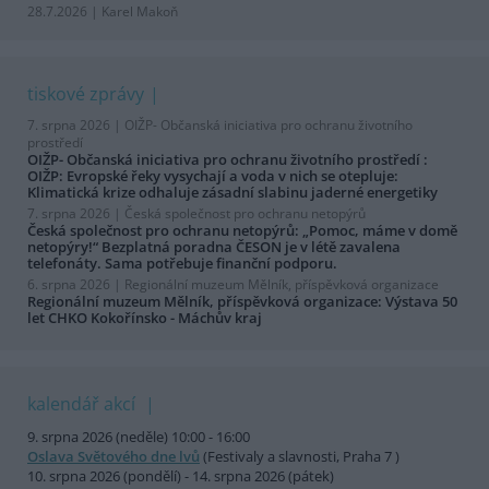
28.7.2026 | Karel Makoň
tiskové zprávy
7. srpna 2026 |
OIŽP- Občanská iniciativa pro ochranu životního
prostředí
OIŽP- Občanská iniciativa pro ochranu životního prostředí :
OIŽP: Evropské řeky vysychají a voda v nich se otepluje:
Klimatická krize odhaluje zásadní slabinu jaderné energetiky
7. srpna 2026 |
Česká společnost pro ochranu netopýrů
Česká společnost pro ochranu netopýrů: „Pomoc, máme v domě
netopýry!“ Bezplatná poradna ČESON je v létě zavalena
telefonáty. Sama potřebuje finanční podporu.
6. srpna 2026 |
Regionální muzeum Mělník, příspěvková organizace
Regionální muzeum Mělník, příspěvková organizace: Výstava 50
let CHKO Kokořínsko - Máchův kraj
kalendář akcí
9. srpna 2026 (neděle) 10:00 - 16:00
Oslava Světového dne lvů
(Festivaly a slavnosti, Praha 7 )
10. srpna 2026 (pondělí) - 14. srpna 2026 (pátek)