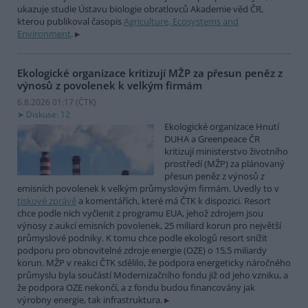
ukazuje studie Ústavu biologie obratlovců Akademie věd ČR,
kterou publikoval časopis
Agriculture, Ecosystems and
Environment
.
Ekologické organizace kritizují MŽP za přesun peněz z
výnosů z povolenek k velkým firmám
6.8.2026 01:17 (
ČTK
)
Diskuse: 12
Ekologické organizace Hnutí
DUHA a Greenpeace ČR
kritizují ministerstvo životního
prostředí (MŽP) za plánovaný
přesun peněz z výnosů z
emisních povolenek k velkým průmyslovým firmám. Uvedly to v
tiskové zprávě
a komentářích, které má ČTK k dispozici. Resort
chce podle nich vyčlenit z programu EUA, jehož zdrojem jsou
výnosy z aukcí emisních povolenek, 25 miliard korun pro největší
průmyslové podniky. K tomu chce podle ekologů resort snížit
podporu pro obnovitelné zdroje energie (OZE) o 15,5 miliardy
korun. MŽP v reakci ČTK sdělilo, že podpora energeticky náročného
průmyslu byla součástí Modernizačního fondu již od jeho vzniku, a
že podpora OZE nekončí, a z fondu budou financovány jak
výrobny energie, tak infrastruktura.