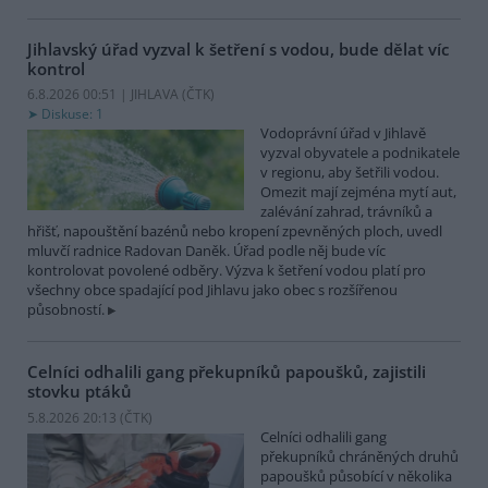
Jihlavský úřad vyzval k šetření s vodou, bude dělat víc
kontrol
6.8.2026 00:51 | JIHLAVA (
ČTK
)
Diskuse: 1
Vodoprávní úřad v Jihlavě
vyzval obyvatele a podnikatele
v regionu, aby šetřili vodou.
Omezit mají zejména mytí aut,
zalévání zahrad, trávníků a
hřišť, napouštění bazénů nebo kropení zpevněných ploch, uvedl
mluvčí radnice Radovan Daněk. Úřad podle něj bude víc
kontrolovat povolené odběry. Výzva k šetření vodou platí pro
všechny obce spadající pod Jihlavu jako obec s rozšířenou
působností.
Celníci odhalili gang překupníků papoušků, zajistili
stovku ptáků
5.8.2026 20:13 (
ČTK
)
Celníci odhalili gang
překupníků chráněných druhů
papoušků působící v několika