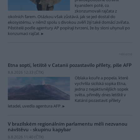
kyanidem poté, co
zkonzumovali rajčata z
okolních farem. Otázkou však zůstává, jak se jed dostal do
ekosystému, v němž spolu s divokou zvěří žijí také domácí zvířata.
Pěstitelé podle agentury AP popírají tvrzení, že by sloni uhynuli po
konzumaci rajčat.
reklama
Etna soptí, letiště v Catanii pozastavilo přílety, píše AFP
8.8.2026 12:33 (
ČTK
)
Oblaka kouře a popela, které
vychrlila sicilská sopka Etna,
jedna z nejaktivnějších sopek
světa, přiměly dnes letiště v
Katánii pozastavit přílety
letadel, uvedla agentura AFP.
V brazilském regionálním parlamentu měli nezvanou
návštěvu - skupinu kapybar
8.8.2026 11:40 (
ČTK
)