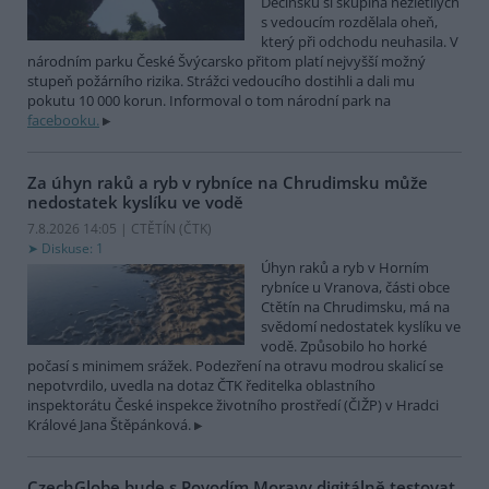
Děčínsku si skupina nezletilých
s vedoucím rozdělala oheň,
který při odchodu neuhasila. V
národním parku České Švýcarsko přitom platí nejvyšší možný
stupeň požárního rizika. Strážci vedoucího dostihli a dali mu
pokutu 10 000 korun. Informoval o tom národní park na
facebooku.
Za úhyn raků a ryb v rybníce na Chrudimsku může
nedostatek kyslíku ve vodě
7.8.2026 14:05 | CTĚTÍN (
ČTK
)
Diskuse: 1
Úhyn raků a ryb v Horním
rybníce u Vranova, části obce
Ctětín na Chrudimsku, má na
svědomí nedostatek kyslíku ve
vodě. Způsobilo ho horké
počasí s minimem srážek. Podezření na otravu modrou skalicí se
nepotvrdilo, uvedla na dotaz ČTK ředitelka oblastního
inspektorátu České inspekce životního prostředí (ČIŽP) v Hradci
Králové Jana Štěpánková.
CzechGlobe bude s Povodím Moravy digitálně testovat