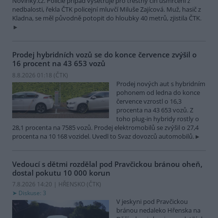
Novinky.cz. Policie případ vyšetřuje pro trestný čin usmrcení z
nedbalosti, řekla ČTK policejní mluvčí Miluše Zajícová. Muž, hasič z
Kladna, se měl původně potopit do hloubky 40 metrů, zjistila ČTK.
Prodej hybridních vozů se do konce července zvýšil o
16 procent na 43 653 vozů
8.8.2026 01:18 (
ČTK
)
Prodej nových aut s hybridním
pohonem od ledna do konce
července vzrostl o 16,3
procenta na 43 653 vozů. Z
toho plug-in hybridy rostly o
28,1 procenta na 7585 vozů. Prodej elektromobilů se zvýšil o 27,4
procenta na 10 168 vozidel. Uvedl to Svaz dovozců automobilů.
Vedoucí s dětmi rozdělal pod Pravčickou bránou oheň,
dostal pokutu 10 000 korun
7.8.2026 14:20 | HŘENSKO (
ČTK
)
Diskuse: 3
V jeskyni pod Pravčickou
bránou nedaleko Hřenska na