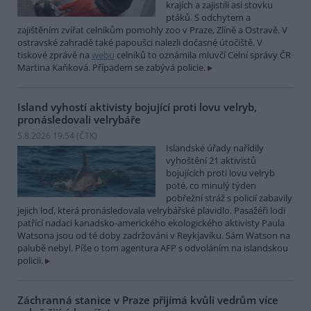
krajích a zajistili asi stovku
ptáků. S odchytem a
zajištěním zvířat celníkům pomohly zoo v Praze, Zlíně a Ostravě. V
ostravské zahradě také papoušci nalezli dočasné útočiště. V
tiskové zprávě na
webu
celníků to oznámila mluvčí Celní správy ČR
Martina Kaňková. Případem se zabývá policie.
Island vyhostí aktivisty bojující proti lovu velryb,
pronásledovali velrybáře
5.8.2026 19:54 (
ČTK
)
Islandské úřady nařídily
vyhoštění 21 aktivistů
bojujících proti lovu velryb
poté, co minulý týden
pobřežní stráž s policií zabavily
jejich loď, která pronásledovala velrybářské plavidlo. Pasažéři lodi
patřící nadaci kanadsko-amerického ekologického aktivisty Paula
Watsona jsou od té doby zadržováni v Reykjavíku. Sám Watson na
palubě nebyl. Píše o tom agentura AFP s odvoláním na islandskou
policii.
Záchranná stanice v Praze přijímá kvůli vedrům více