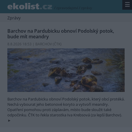
☰
/
zpravodajství
/
zprávy
Zprávy
Barchov na Pardubicku obnoví Podolský potok,
bude mít meandry
8.8.2026 18:53 | BARCHOV (
ČTK
)
Barchov na Pardubicku obnoví Podolský potok, který obcí protéká.
Nechá vybourat jeho betonové koryto a vytvoří meandry.
Opatření pomohou proti záplavám, místo bude sloužit také
odpočinku. ČTK to řekla starostka Iva Krebsová (za lepší Barchov).