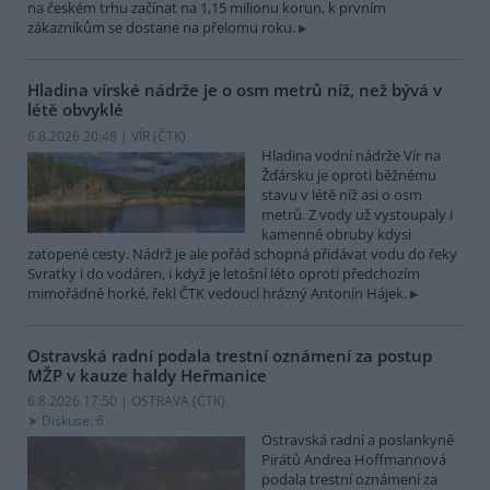
na českém trhu začínat na 1,15 milionu korun, k prvním
zákazníkům se dostane na přelomu roku.
Hladina vírské nádrže je o osm metrů níž, než bývá v
létě obvyklé
6.8.2026 20:48 | VÍR (
ČTK
)
Hladina vodní nádrže Vír na
Žďársku je oproti běžnému
stavu v létě níž asi o osm
metrů. Z vody už vystoupaly i
kamenné obruby kdysi
zatopené cesty. Nádrž je ale pořád schopná přidávat vodu do řeky
Svratky i do vodáren, i když je letošní léto oproti předchozím
mimořádně horké, řekl ČTK vedoucí hrázný Antonín Hájek.
Ostravská radní podala trestní oznámení za postup
MŽP v kauze haldy Heřmanice
6.8.2026 17:50 | OSTRAVA (
ČTK
)
Diskuse: 6
Ostravská radní a poslankyně
Pirátů Andrea Hoffmannová
podala trestní oznámení za