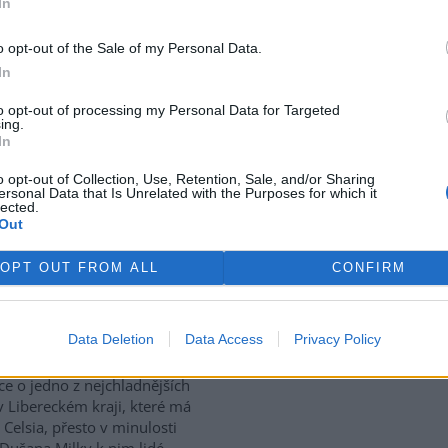
In
use: 7
o opt-out of the Sale of my Personal Data.
tický přístav v rumunském
In
 Corabia, které leží na břehu
e, je opuštěný. Až na několik
to opt-out of processing my Personal Data for Targeted
ing.
 uvázlých v řasách. Hladina
In
je tak nízko, že plavidla už
ístavu vplouvat ani z něj
o opt-out of Collection, Use, Retention, Sale, and/or Sharing
ersonal Data that Is Unrelated with the Purposes for which it
lected.
Out
vají za tropických teplot
OPT OUT FROM ALL
CONFIRM
vské dolomitové jeskyně na
Data Deletion
Data Access
Privacy Policy
sku zažívají za současných
rek
ckých teplot nečekaný nápor.
ice o jedno z nejchladnějších
v Libereckém kraji, které má
 Celsia, přesto v minulosti