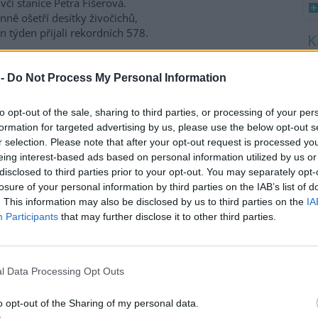
včí stanice Petra Fišerová.
ně ošetří desítky živočichů,
en týden přijali rekordních 578.
8
K
 -
Do Not Process My Personal Information
a třetina vody, nejvíce v
O
9
to opt-out of the sale, sharing to third parties, or processing of your per
O
formation for targeted advertising by us, please use the below opt-out s
s
nících Rybářství Třeboň, které
r selection. Please note that after your opt-out request is processed y
daří na 8000 hektarech vodní
eing interest-based ads based on personal information utilized by us or
1
y, chybí více než třetina vody.
disclosed to third parties prior to your opt-out. You may separately opt-
(
ti běžnému zdržovaném
H
losure of your personal information by third parties on the IAB’s list of
mu 75 milionů metrů
p
. This information may also be disclosed by us to third parties on the
IA
a
milionů metrů krychlových
Participants
that may further disclose it to other third parties.
rémně vysokým teplotám a
enta. Kvůli suchu začali rybáři
 protože by jinak ryby
l Data Processing Opt Outs
ví Třeboň Vladimír Kukačka.
o opt-out of the Sharing of my personal data.
imu; lodě uvázly, rybáři