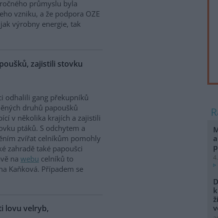
náročného průmyslu byla
jeho vzniku, a že podpora OZE
jak výrobny energie, tak
poušků, zajistili stovku
ci odhalili gang překupníků
něných druhů papoušků
cí v několika krajích a zajistili
tovku ptáků. S odchytem a
M
a
těním zvířat celníkům pomohly
p
ské zahradě také papoušci
4
rávě na
webu
celníků to
ina Kaňková. Případem se
D
k
ž
ti lovu velryb,
v