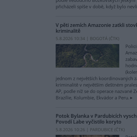
podle vedoucího Bozkovských jeskyní 
přicházeli spíše v době, když bylo nevl
V pěti zemích Amazonie zatkli stovk
kriminalitě
5.8.2026 10:34 | BOGOTÁ (
ČTK
)
Polic
Amazo
zabav
hodno
(kole
jednom z největších koordinovaných z
kriminalitě v největším deštném prales
AP, podle níž se do operace nazvané Zel
Brazílie, Kolumbie, Ekvádor a Peru.
Potok Bylanka v Pardubicích vysch
Povodí Labe vyčistilo koryto
5.8.2026 10:26 | PARDUBICE (
ČTK
)