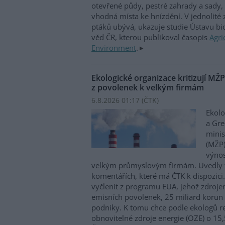
otevřené půdy, pestré zahrady a sady, 
vhodná místa ke hnízdění. V jednolité
ptáků ubývá, ukazuje studie Ústavu b
věd ČR, kterou publikoval časopis
Agri
Environment
.
Ekologické organizace kritizují MŽ
z povolenek k velkým firmám
6.8.2026 01:17 (
ČTK
)
Ekolo
a Gre
minis
(MŽP)
výnos
velkým průmyslovým firmám. Uvedly 
komentářích, které má ČTK k dispozici.
vyčlenit z programu EUA, jehož zdroje
emisních povolenek, 25 miliard korun
podniky. K tomu chce podle ekologů re
obnovitelné zdroje energie (OZE) o 15,