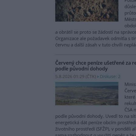
Potok
důsl
průto
Městs
obdob
a obrátil se proto se žádostí na správc
Organizace ale požadavek odmítla s tím
červnu a další zásah v tuto chvíli neplán
Červený chce peníze ušetřené za re
podle původní dohody
5.8.2026 01:29 (
ČTK
)
Diskuse: 2
Minis
Červe
které
rekul
ČSA n
podle původní dohody. Uvedl to na sít
energetická dát peníze obcím prostřed
životního prostředí (SFŽP), v pondělí a
sama rozhodnout o využití peněz a že