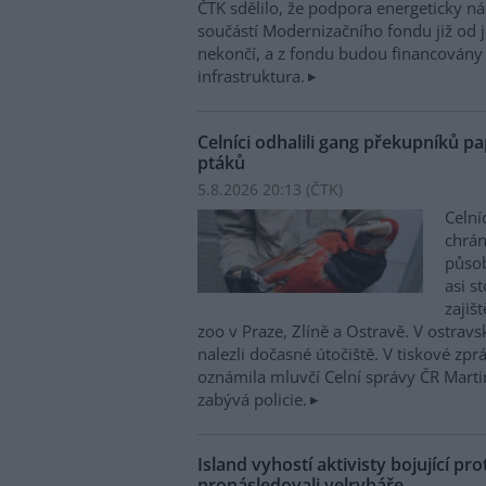
ČTK sdělilo, že podpora energeticky 
součástí Modernizačního fondu již od 
nekončí, a z fondu budou financovány 
infrastruktura.
Celníci odhalili gang překupníků pa
ptáků
5.8.2026 20:13 (
ČTK
)
Celní
chrá
působí
asi s
zajiš
zoo v Praze, Zlíně a Ostravě. V ostrav
nalezli dočasné útočiště. V tiskové zp
oznámila mluvčí Celní správy ČR Mart
zabývá policie.
Island vyhostí aktivisty bojující pro
pronásledovali velrybáře