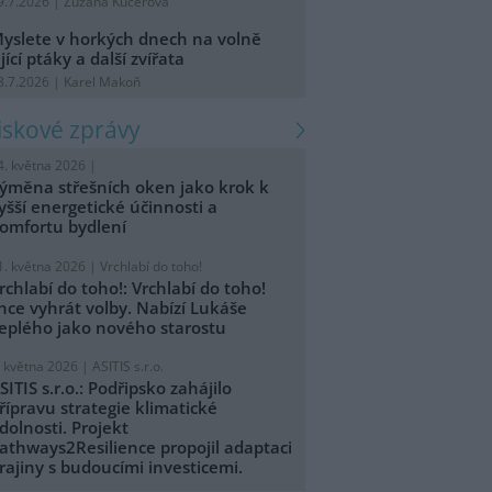
9.7.2026 | Zuzana Kučerová
yslete v horkých dnech na volně
ijící ptáky a další zvířata
8.7.2026 | Karel Makoň
tiskové zprávy
4. května 2026 |
ýměna střešních oken jako krok k
yšší energetické účinnosti a
omfortu bydlení
1. května 2026 |
Vrchlabí do toho!
rchlabí do toho!: Vrchlabí do toho!
hce vyhrát volby. Nabízí Lukáše
eplého jako nového starostu
. května 2026 |
ASITIS s.r.o.
SITIS s.r.o.: Podřipsko zahájilo
řípravu strategie klimatické
dolnosti. Projekt
athways2Resilience propojil adaptaci
rajiny s budoucími investicemi.