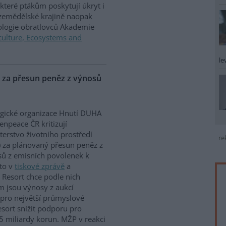
které ptákům poskytují úkryt i
 zemědělské krajině naopak
iologie obratlovců Akademie
culture, Ecosystems and
le
P za přesun peněz z výnosů
gické organizace Hnutí DUHA
enpeace ČR kritizují
terstvo životního prostředí
re
 za plánovaný přesun peněz z
ů z emisních povolenek k
to v
tiskové zprávě
a
 Resort chce podle nich
m jsou výnosy z aukcí
 pro největší průmyslové
sort snížit podporu pro
5 miliardy korun. MŽP v reakci