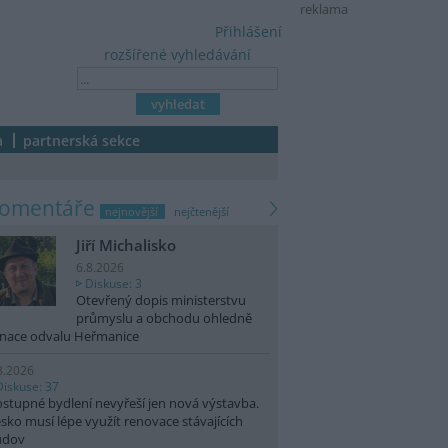
reklama
Přihlášení
rozšířené vyhledávání
a
partnerská sekce
komentáře
nejnovější
nejčtenější
Jiří Michalisko
6.8.2026
Diskuse: 3
Otevřený dopis ministerstvu
průmyslu a obchodu ohledně
nace odvalu Heřmanice
8.2026
Diskuse: 37
stupné bydlení nevyřeší jen nová výstavba.
sko musí lépe využít renovace stávajících
udov