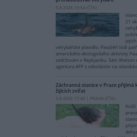
5.8.2026 19:54 (
ČTK
)
Islan
21 ak
velry
pobře
jejic
velrybářské plavidlo. Pasažéři lodi pat
amerického ekologického aktivisty Pa
zadržováni v Reykjavíku. Sám Watson 
agentura AFP s odvoláním na islandskou
Záchranná stanice v Praze přijímá 
žijících zvířat
5.8.2026 17:40 | PRAHA (
ČTK
)
Kvůli
praco
stani
přijím
dehyd