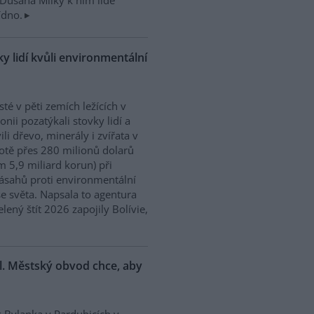
Dušana Milky k nim lidé
ídno.
y lidí kvůli environmentální
isté v pěti zemích ležících v
nii pozatýkali stovky lidí a
ili dřevo, minerály i zvířata v
tě přes 280 milionů dolarů
m 5,9 miliard korun) při
ásahů proti environmentální
e světa. Napsala to agentura
ený štít 2026 zapojily Bolívie,
l. Městský obvod chce, aby