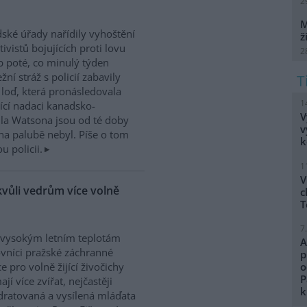
2
M
dské úřady nařídily vyhoštění
ž
tivistů bojujících proti lovu
2
b poté, co minulý týden
žní stráž s policií zabavily
h loď, která pronásledovala
1
řící nadaci kanadsko-
V
ula Watsona jsou od té doby
v
na palubě nebyl. Píše o tom
k
 policii.
1
V
kvůli vedrům více volně
c
T
7
 vysokým letním teplotám
A
vníci pražské záchranné
p
ce pro volně žijící živočichy
o
P
ají více zvířat, nejčastěji
k
ratovaná a vysílená mláďata