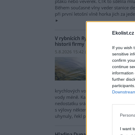
ptáků nebo veverek. ČTK to sdělila mlu
Během současné vlny veder stanice den
při první letošní vlně horka jich za jed
Ekolist.cz
V rybnících Rybářství Třeboň vyschl
historii firmy
If you wish 
5.8.2026 15:42 (
ČTK
)
sensitive in
V ryb
confirm you
hospo
continue se
ploch
information 
Opro
further disc
obje
participants
krychlových vody je v rybnících o 28 
Downstream 
vody méně. Každý týden se kvůli ext
nedostatku srážek odpaří další 2,5 proc
s výlovy některých rybníků předčasně,
Persona
uhynuly, řekl provozní ředitel Rybářst
I want t
Hladina Dunaje je na rekordním min