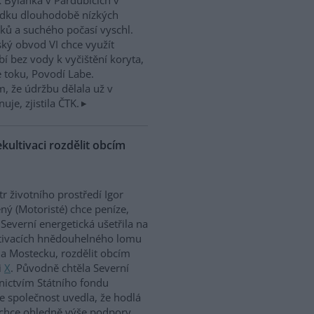
 Bylanka v Pardubicích v
edku dlouhodobě nízkých
ků a suchého počasí vyschl.
ký obvod VI chce využít
í bez vody k vyčištění koryta,
e toku, Povodí Labe.
, že údržbu dělala už v
uje, zjistila ČTK.
kultivaci rozdělit obcím
tr životního prostředí Igor
ný (Motoristé) chce peníze,
 Severní energetická ušetřila na
tivacích hnědouhelného lomu
a Mostecku, rozdělit obcím
i
X
. Původně chtěla Severní
nictvím Státního fondu
le společnost uvedla, že hodlá
 chce ohledně výše podpory