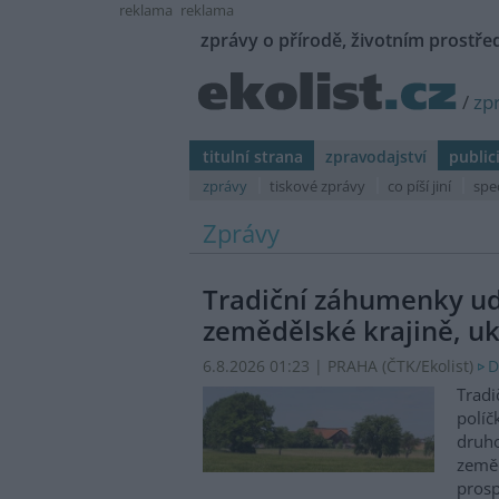
reklama
reklama
zprávy o přírodě, životním prostřed
/
zp
titulní strana
zpravodajství
public
zprávy
tiskové zprávy
co píší jiní
spe
Zprávy
Tradiční záhumenky udr
zemědělské krajině, uk
6.8.2026 01:23 | PRAHA (
ČTK/Ekolist
)
D
Tradi
políč
druho
zeměd
prosp