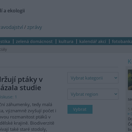
í a ekologii
ravodajství
/
zprávy
istika
zelená domácnost
kultura
kalendář akcí
fotobank
ciály
žují ptáky v
ázala studie
iskuse: 1
sa
ční záhumenky, tedy malá
5.
ka, významně zvyšují počet i
vou rozmanitost ptáků v
Do
ělské krajině. Biodiverzitě
Če
ívají také staré stodoly,
b