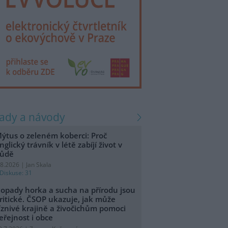
rady a návody
ýtus o zeleném koberci: Proč
nglický trávník v létě zabíjí život v
ůdě
.8.2026 | Jan Skala
Diskuse: 31
opady horka a sucha na přírodu jsou
ritické. ČSOP ukazuje, jak může
íznivé krajině a živočichům pomoci
eřejnost i obce