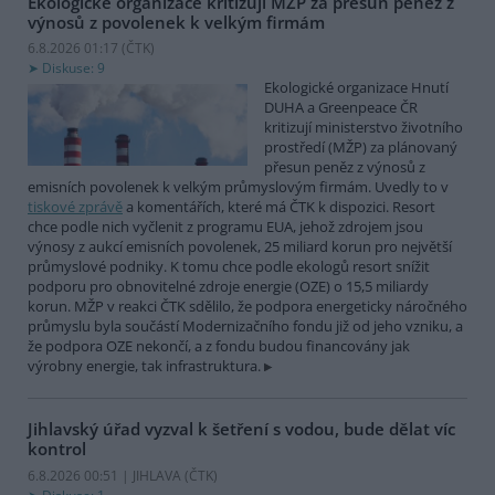
Ekologické organizace kritizují MŽP za přesun peněz z
výnosů z povolenek k velkým firmám
6.8.2026 01:17 (
ČTK
)
Diskuse: 9
Ekologické organizace Hnutí
DUHA a Greenpeace ČR
kritizují ministerstvo životního
prostředí (MŽP) za plánovaný
přesun peněz z výnosů z
emisních povolenek k velkým průmyslovým firmám. Uvedly to v
tiskové zprávě
a komentářích, které má ČTK k dispozici. Resort
chce podle nich vyčlenit z programu EUA, jehož zdrojem jsou
výnosy z aukcí emisních povolenek, 25 miliard korun pro největší
průmyslové podniky. K tomu chce podle ekologů resort snížit
podporu pro obnovitelné zdroje energie (OZE) o 15,5 miliardy
korun. MŽP v reakci ČTK sdělilo, že podpora energeticky náročného
průmyslu byla součástí Modernizačního fondu již od jeho vzniku, a
že podpora OZE nekončí, a z fondu budou financovány jak
výrobny energie, tak infrastruktura.
Jihlavský úřad vyzval k šetření s vodou, bude dělat víc
kontrol
6.8.2026 00:51 | JIHLAVA (
ČTK
)