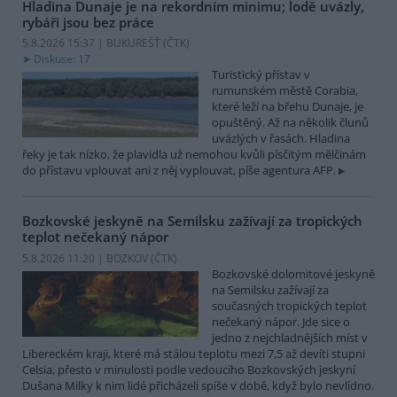
Hladina Dunaje je na rekordním minimu; lodě uvázly,
rybáři jsou bez práce
5.8.2026 15:37 | BUKUREŠŤ (
ČTK
)
Diskuse: 17
Turistický přístav v
rumunském městě Corabia,
které leží na břehu Dunaje, je
opuštěný. Až na několik člunů
uvázlých v řasách. Hladina
řeky je tak nízko, že plavidla už nemohou kvůli písčitým mělčinám
do přístavu vplouvat ani z něj vyplouvat, píše agentura AFP.
Bozkovské jeskyně na Semilsku zažívají za tropických
teplot nečekaný nápor
5.8.2026 11:20 | BOZKOV (
ČTK
)
Bozkovské dolomitové jeskyně
na Semilsku zažívají za
současných tropických teplot
nečekaný nápor. Jde sice o
jedno z nejchladnějších míst v
Libereckém kraji, které má stálou teplotu mezi 7,5 až devíti stupni
Celsia, přesto v minulosti podle vedoucího Bozkovských jeskyní
Dušana Milky k nim lidé přicházeli spíše v době, když bylo nevlídno.