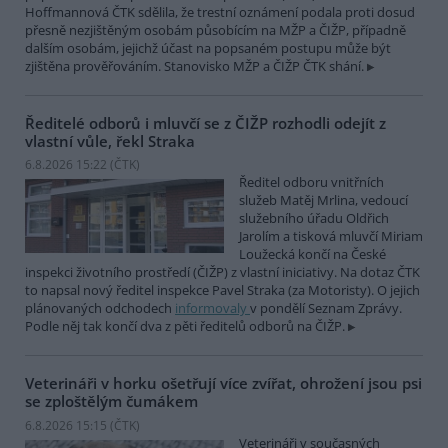
Hoffmannová ČTK sdělila, že trestní oznámení podala proti dosud
přesně nezjištěným osobám působícím na MŽP a ČIŽP, případně
dalším osobám, jejichž účast na popsaném postupu může být
zjištěna prověřováním. Stanovisko MŽP a ČIŽP ČTK shání.
Ředitelé odborů i mluvčí se z ČIŽP rozhodli odejít z
vlastní vůle, řekl Straka
6.8.2026 15:22 (
ČTK
)
Ředitel odboru vnitřních
služeb Matěj Mrlina, vedoucí
služebního úřadu Oldřich
Jarolím a tisková mluvčí Miriam
Loužecká končí na České
inspekci životního prostředí (ČIŽP) z vlastní iniciativy. Na dotaz ČTK
to napsal nový ředitel inspekce Pavel Straka (za Motoristy). O jejich
plánovaných odchodech
informovaly
v pondělí Seznam Zprávy.
Podle něj tak končí dva z pěti ředitelů odborů na ČIŽP.
Veterináři v horku ošetřují více zvířat, ohrožení jsou psi
se zploštělým čumákem
6.8.2026 15:15 (
ČTK
)
Veterináři v současných