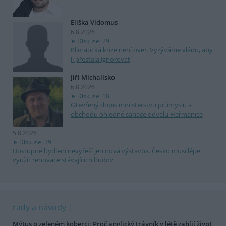
Eliška Vidomus
6.8.2026
Diskuse: 29
Klimatická krize není over. Vyzýváme vládu, aby
ji přestala ignorovat
Jiří Michalisko
6.8.2026
Diskuse: 18
Otevřený dopis ministerstvu průmyslu a
obchodu ohledně sanace odvalu Heřmanice
5.8.2026
Diskuse: 39
Dostupné bydlení nevyřeší jen nová výstavba. Česko musí lépe
využít renovace stávajících budov
rady a návody
Mýtus o zeleném koberci: Proč anglický trávník v létě zabíjí život