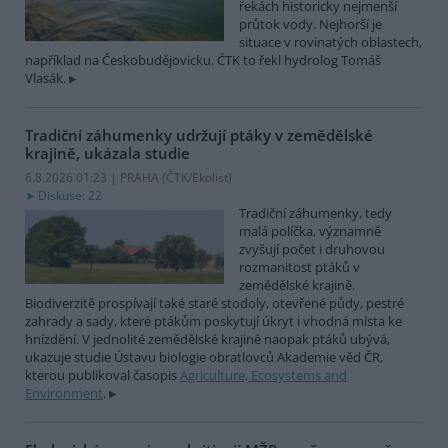
řekách historicky nejmenší
průtok vody. Nejhorší je
situace v rovinatých oblastech,
například na Českobudějovicku. ČTK to řekl hydrolog Tomáš
Vlasák.
Tradiční záhumenky udržují ptáky v zemědělské
krajině, ukázala studie
6.8.2026 01:23 | PRAHA (
ČTK/Ekolist
)
Diskuse: 22
Tradiční záhumenky, tedy
malá políčka, významně
zvyšují počet i druhovou
rozmanitost ptáků v
zemědělské krajině.
Biodiverzitě prospívají také staré stodoly, otevřené půdy, pestré
zahrady a sady, které ptákům poskytují úkryt i vhodná místa ke
hnízdění. V jednolité zemědělské krajině naopak ptáků ubývá,
ukazuje studie Ústavu biologie obratlovců Akademie věd ČR,
kterou publikoval časopis
Agriculture, Ecosystems and
Environment
.