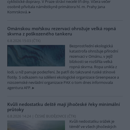
cyklistické dopravy. V Praze stráví necelé tři dny. Včera večer
osobně přivítala náměstkyně primátora hl. m. Prahy Jana
Komrsková.
Ománskou mořskou rezervaci ohrožuje velká ropná
skvrna z poškozeného tankeru
6.8.2026 15:03 (
ČTK
)
Bezprostřední ekologická
katastrofa ohrožuje přírodní
rezervaci v Ománu, v jejíž
blízkosti se rozšířila velká
ropná skvrna. Ropa unikla z
lodi, u níž panuje podezření, že patří do takzvané ruské stínové
flotily. S odkazem na sdělení ekologické organizace Greenpeace a
nizozemské nevládní organizace PAX o tom dnes informovala
agentura AFP.
Kvůli nedostatku deště mají jihočeské řeky minimální
průtoky
6.8.2026 14:24 | ČESKÉ BUDĚJOVICE (
ČTK
)
Kvůli nedostatku srážek je
téměř ve všech jihočeských