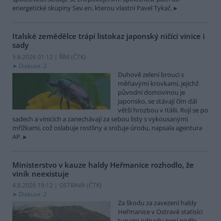
energetické skupiny Sev.en, kterou vlastní Pavel Tykač.
Italské zemědělce trápí listokaz japonský ničící vinice i
sady
5.8.2026 01:12 | ŘÍM (
ČTK
)
Diskuse: 2
Duhově zelení brouci s
měňavými krovkami, jejichž
původní domovinou je
Japonsko, se stávají čím dál
větší hrozbou v Itálii. Rojí se po
sadech a vinicích a zanechávají za sebou listy s vykousanými
mřížkami, což oslabuje rostliny a snižuje úrodu, napsala agentura
AP.
Ministerstvo v kauze haldy Heřmanice rozhodlo, že
viník neexistuje
4.8.2026 19:12 | OSTRAVA (
ČTK
)
Diskuse: 2
Za škodu za zavezení haldy
Heřmanice v Ostravě statisíci
tunami odpadu není podle