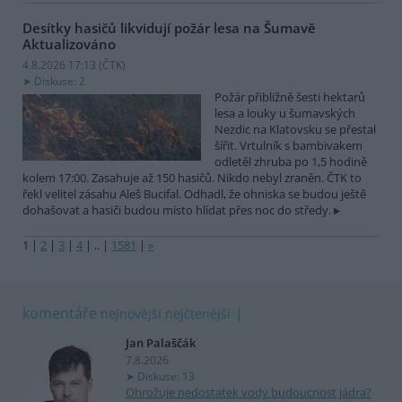
Desítky hasičů likvidují požár lesa na Šumavě
Aktualizováno
4.8.2026 17:13 (
ČTK
)
Diskuse: 2
Požár přibližně šesti hektarů
lesa a louky u šumavských
Nezdic na Klatovsku se přestal
šířit. Vrtulník s bambivakem
odletěl zhruba po 1,5 hodině
kolem 17:00. Zasahuje až 150 hasičů. Nikdo nebyl zraněn. ČTK to
řekl velitel zásahu Aleš Bucifal. Odhadl, že ohniska se budou ještě
dohašovat a hasiči budou místo hlídat přes noc do středy.
1
|
2
|
3
|
4
|
..
|
1581
|
»
komentáře
nejnovější
nejčtenější
Jan Palaščák
7.8.2026
Diskuse: 13
Ohrožuje nedostatek vody budoucnost jádra?