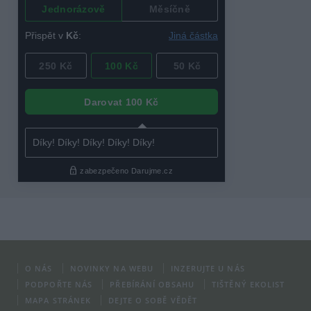
O NÁS
NOVINKY NA WEBU
INZERUJTE U NÁS
PODPOŘTE NÁS
PŘEBÍRÁNÍ OBSAHU
TIŠTĚNÝ EKOLIST
MAPA STRÁNEK
DEJTE O SOBĚ VĚDĚT