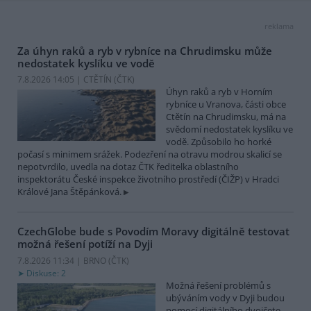
reklama
Za úhyn raků a ryb v rybníce na Chrudimsku může
nedostatek kyslíku ve vodě
7.8.2026 14:05 | CTĚTÍN (
ČTK
)
Úhyn raků a ryb v Horním
rybníce u Vranova, části obce
Ctětín na Chrudimsku, má na
svědomí nedostatek kyslíku ve
vodě. Způsobilo ho horké
počasí s minimem srážek. Podezření na otravu modrou skalicí se
nepotvrdilo, uvedla na dotaz ČTK ředitelka oblastního
inspektorátu České inspekce životního prostředí (ČIŽP) v Hradci
Králové Jana Štěpánková.
CzechGlobe bude s Povodím Moravy digitálně testovat
možná řešení potíží na Dyji
7.8.2026 11:34 | BRNO (
ČTK
)
Diskuse: 2
Možná řešení problémů s
ubýváním vody v Dyji budou
pomocí digitálního dvojčete