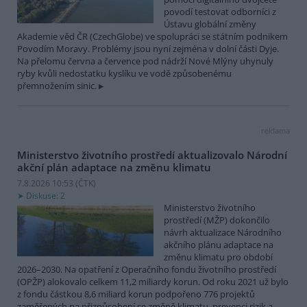
povodí testovat odborníci z
Ústavu globální změny
Akademie věd ČR (CzechGlobe) ve spolupráci se státním podnikem
Povodím Moravy. Problémy jsou nyní zejména v dolní části Dyje.
Na přelomu června a července pod nádrží Nové Mlýny uhynuly
ryby kvůli nedostatku kyslíku ve vodě způsobenému
přemnožením sinic.
reklama
Ministerstvo životního prostředí aktualizovalo Národní
akční plán adaptace na změnu klimatu
7.8.2026 10:53 (
ČTK
)
Diskuse: 2
Ministerstvo životního
prostředí (MŽP) dokončilo
návrh aktualizace Národního
akčního plánu adaptace na
změnu klimatu pro období
2026–2030. Na opatření z Operačního fondu životního prostředí
(OPŽP) alokovalo celkem 11,2 miliardy korun. Od roku 2021 už bylo
z fondu částkou 8,6 miliard korun podpořeno 776 projektů
zaměřených na přizpůsobení se změně klimatu, prevenci rizik a