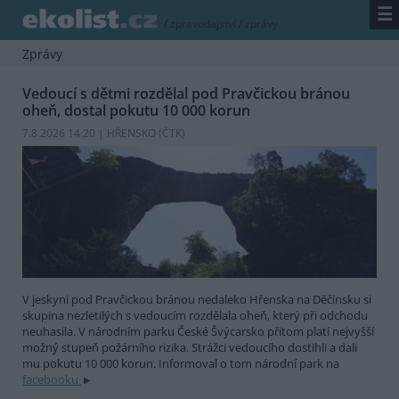
☰
/
zpravodajství
/
zprávy
Zprávy
Vedoucí s dětmi rozdělal pod Pravčickou bránou
oheň, dostal pokutu 10 000 korun
7.8.2026 14:20 | HŘENSKO (
ČTK
)
V jeskyni pod Pravčickou bránou nedaleko Hřenska na Děčínsku si
skupina nezletilých s vedoucím rozdělala oheň, který při odchodu
neuhasila. V národním parku České Švýcarsko přitom platí nejvyšší
možný stupeň požárního rizika. Strážci vedoucího dostihli a dali
mu pokutu 10 000 korun. Informoval o tom národní park na
facebooku.