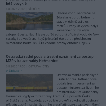
létě obvyklé
6.8.2026 20:48 | VÍR (
ČTK
)
Hladina vodní nádrže Vír na
Žďársku je oproti běžnému
stavu v létě níž asi o osm
metrů. Z vody už vystoupaly i
kamenné obruby kdysi
zatopené cesty. Nádrž je ale pořád schopná přidávat vodu do řeky
Svratky i do vodáren, i když je letošní léto oproti předchozím
mimořádně horké, řekl ČTK vedoucí hrázný Antonín Hájek.
Ostravská radní podala trestní oznámení za postup
MŽP v kauze haldy Heřmanice
6.8.2026 17:50 | OSTRAVA (
ČTK
)
Diskuse: 4
Ostravská radní a poslankyně
Pirátů Andrea Hoffmannová
podala trestní oznámení za
postup ministerstva životního
prostředí (MŽP) v kauze haldy
Heřmanice. Vyplývá to ze zprávy, kterou ČTK poskytla Česká
pirátská strana. Požaduje, aby policie prověřila okolnosti odebrání
případu České inspekci životního prostředí (ČIŽP) a zastavení řízení.