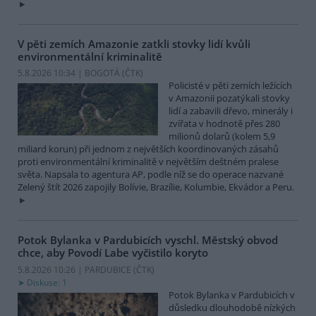
V pěti zemích Amazonie zatkli stovky lidí kvůli
environmentální kriminalitě
5.8.2026 10:34 | BOGOTÁ (
ČTK
)
Policisté v pěti zemích ležících
v Amazonii pozatýkali stovky
lidí a zabavili dřevo, minerály i
zvířata v hodnotě přes 280
milionů dolarů (kolem 5,9
miliard korun) při jednom z největších koordinovaných zásahů
proti environmentální kriminalitě v největším deštném pralese
světa. Napsala to agentura AP, podle níž se do operace nazvané
Zelený štít 2026 zapojily Bolívie, Brazílie, Kolumbie, Ekvádor a Peru.
Potok Bylanka v Pardubicích vyschl. Městský obvod
chce, aby Povodí Labe vyčistilo koryto
5.8.2026 10:26 | PARDUBICE (
ČTK
)
Diskuse: 1
Potok Bylanka v Pardubicích v
důsledku dlouhodobě nízkých