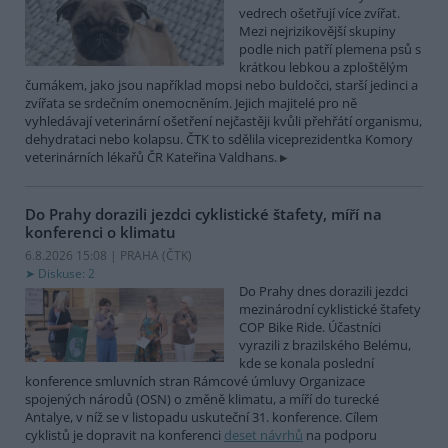
vedrech ošetřují více zvířat.
Mezi nejrizikovější skupiny
podle nich patří plemena psů s
krátkou lebkou a zploštělým
čumákem, jako jsou například mopsi nebo buldočci, starší jedinci a
zvířata se srdečním onemocněním. Jejich majitelé pro ně
vyhledávají veterinární ošetření nejčastěji kvůli přehřátí organismu,
dehydrataci nebo kolapsu. ČTK to sdělila viceprezidentka Komory
veterinárních lékařů ČR Kateřina Valdhans.
Do Prahy dorazili jezdci cyklistické štafety, míří na
konferenci o klimatu
6.8.2026 15:08 | PRAHA (
ČTK
)
Diskuse: 2
Do Prahy dnes dorazili jezdci
mezinárodní cyklistické štafety
COP Bike Ride. Účastníci
vyrazili z brazilského Belému,
kde se konala poslední
konference smluvních stran Rámcové úmluvy Organizace
spojených národů (OSN) o změně klimatu, a míří do turecké
Antalye, v níž se v listopadu uskuteční 31. konference. Cílem
cyklistů je dopravit na konferenci
deset návrhů
na podporu