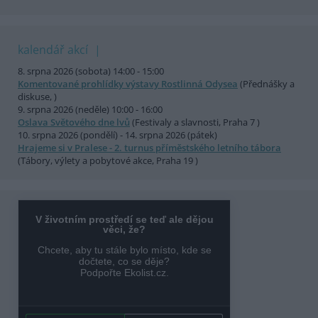
kalendář akcí
8. srpna 2026 (sobota) 14:00 - 15:00
Komentované prohlídky výstavy Rostlinná Odysea
(Přednášky a
diskuse, )
9. srpna 2026 (neděle) 10:00 - 16:00
Oslava Světového dne lvů
(Festivaly a slavnosti, Praha 7 )
10. srpna 2026 (pondělí) - 14. srpna 2026 (pátek)
Hrajeme si v Pralese - 2. turnus příměstského letního tábora
(Tábory, výlety a pobytové akce, Praha 19 )