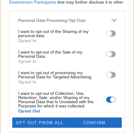
Downstream Participants
that may further disclose it to other
third parties.
Island vyhostí aktivisty bojující proti lovu velryb,
pronásledovali velrybáře
Personal Data Processing Opt Outs
5.8.2026 19:54 (
ČTK
)
I want to opt-out of the Sharing of my
Islandské úřady nařídily
personal data.
vyhoštění 21 aktivistů
Opted In
bojujících proti lovu velryb
poté, co minulý týden
I want to opt-out of the Sale of my
pobřežní stráž s policií zabavily
Personal Data.
jejich loď, která pronásledovala velrybářské plavidlo. Pasažéři lodi
Opted In
patřící nadaci kanadsko-amerického ekologického aktivisty Paula
Watsona jsou od té doby zadržováni v Reykjavíku. Sám Watson na
I want to opt-out of processing my
palubě nebyl. Píše o tom agentura AFP s odvoláním na islandskou
Personal Data for Targeted Advertising.
policii.
Opted In
I want to opt-out of Collection, Use,
Záchranná stanice v Praze přijímá kvůli vedrům více
Retention, Sale, and/or Sharing of my
Personal Data that Is Unrelated with the
volně žijících zvířat
Purposes for which it was collected.
5.8.2026 17:40 | PRAHA (
ČTK
)
Opted Out
Kvůli vysokým letním
teplotám pracovníci pražské
OPT OUT FROM ALL
CONFIRM
záchranné stanice pro volně
žijící živočichy přijímají více