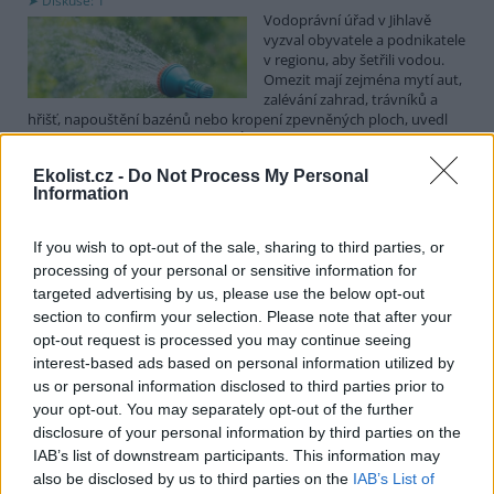
Diskuse: 1
Vodoprávní úřad v Jihlavě
vyzval obyvatele a podnikatele
v regionu, aby šetřili vodou.
Omezit mají zejména mytí aut,
zalévání zahrad, trávníků a
hřišť, napouštění bazénů nebo kropení zpevněných ploch, uvedl
mluvčí radnice Radovan Daněk. Úřad podle něj bude víc
kontrolovat povolené odběry. Výzva k šetření vodou platí pro
Ekolist.cz -
Do Not Process My Personal
všechny obce spadající pod Jihlavu jako obec s rozšířenou
Information
působností.
If you wish to opt-out of the sale, sharing to third parties, or
Celníci odhalili gang překupníků papoušků, zajistili
processing of your personal or sensitive information for
stovku ptáků
targeted advertising by us, please use the below opt-out
5.8.2026 20:13 (
ČTK
)
section to confirm your selection. Please note that after your
Celníci odhalili gang
opt-out request is processed you may continue seeing
překupníků chráněných druhů
interest-based ads based on personal information utilized by
papoušků působící v několika
krajích a zajistili asi stovku
us or personal information disclosed to third parties prior to
ptáků. S odchytem a
your opt-out. You may separately opt-out of the further
zajištěním zvířat celníkům pomohly zoo v Praze, Zlíně a Ostravě. V
disclosure of your personal information by third parties on the
ostravské zahradě také papoušci nalezli dočasné útočiště. V
IAB’s list of downstream participants. This information may
tiskové zprávě na
webu
celníků to oznámila mluvčí Celní správy ČR
also be disclosed by us to third parties on the
IAB’s List of
Martina Kaňková. Případem se zabývá policie.