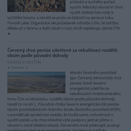
průtoků a suchého počasí
vyschl. Městský obvod VI chce
využít období bez vody k
vyčištění koryta, a obrátil se proto se žádostí na správce toku,
Povodí Labe. Organizace ale požadavek odmítla s tím, že údržbu
dělala už v červnu a další zásah v tuto chvíli neplánuje, zjistila ČTK.
Červený chce peníze ušetřené za rekultivaci rozdělit
obcím podle původní dohody
5.8.2026 01:29 (
ČTK
)
Diskuse: 2
Ministr životního prostředí
Igor Červený (Motoristé) chce
peníze, které Severní
energetická ušetřila na
rekultivacích hnědouhelného
lomu ČSA na Mostecku, rozdělit obcím podle původní dohody.
Uvedl to na síti
X
. Původně chtěla Severní energetická dát peníze
obcím prostřednictvím Státního fondu životního prostředí (SFŽP),
v pondělí ale společnost uvedla, že hodlá sama rozhodnout o
využití peněz a že chce ohledně výše podpory jednat přímo s
obcemi v okolí těžební oblasti. Červeného krok překvapil, postup
společnosti sleduje se znepokojením. Společnost patří do