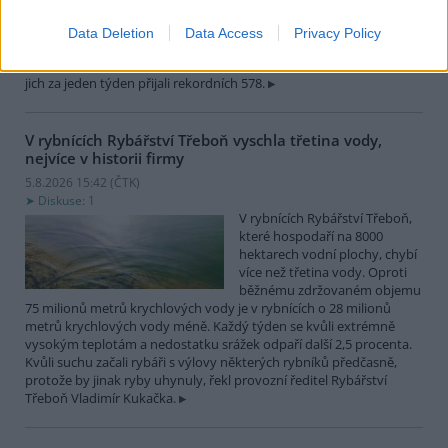
zvířat, nejčastěji
dehydratovaná a vysílená mláďata ptáků nebo veverek. ČTK to
Data Deletion
Data Access
Privacy Policy
sdělila mluvčí stanice Petra Fišerová. Během současné vlny veder
stanice denně ošetří desítky živočichů, při první letošní vlně horka
jich za jeden týden přijali rekordních 578.
V rybnících Rybářství Třeboň vyschla třetina vody,
nejvíce v historii firmy
5.8.2026 15:42 (
ČTK
)
Diskuse: 1
V rybnících Rybářství Třeboň,
které hospodaří na 8000
hektarech vodní plochy, chybí
více než třetina vody. Oproti
běžnému zdržovaném objemu
75 milionů metrů krychlových vody je v rybnících o 28 milionů
metrů krychlových vody méně. Každý týden se kvůli extrémně
vysokým teplotám a nedostatku srážek odpaří další 2,5 procenta.
Kvůli suchu začali rybáři s výlovy některých rybníků předčasně,
protože by jinak ryby uhynuly, řekl provozní ředitel Rybářství
Třeboň Vladimír Kukačka.