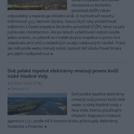
ministerstva životního
prostředí (MŽP) nikdo
odpovědný a neexistuje oficiální viník. O rozhodnutí resortu
informoval
web
Seznam Zprávy. Kauzu čtyři roky prošetřovali
odborníci z České inspekce životního prostředí (ČIŽP), letos na jaře
ji převzalo ministerstvo. Ani po letech vyšetřování nebylo podle
webu známo, co přesně se v haldě skrývá, inspekce si proto loni
objednala sérii vrtů a následných analýz odebraných vzorků. Práce
ale měl podle webu minulý měsíc zastavit šéf úřadu Pavel Straka
pro jejich nadbytečnost.
Dvě polské tepelné elektrárny omezují provoz kvůli
nízké hladině Visly
4.8.2026 18:35 (
ČTK
)
Diskuse: 6
Dvě polské tepelné elektrárny
omezují svůj provoz kvůli vlně
veder a nízké hladině vody v
řece Visle, kterou používají k
chlazení. Napsala to tisková
agentura
PAP
, podle níž k tomuto kroku přistoupily elektrárny
Kozienice a Polaniec.