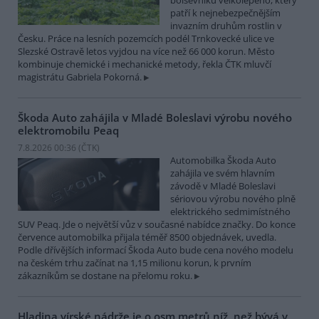
bolševníku velkolepého, který
patří k nejnebezpečnějším
invazním druhům rostlin v
Česku. Práce na lesních pozemcích podél Trnkovecké ulice ve
Slezské Ostravě letos vyjdou na více než 66 000 korun. Město
kombinuje chemické i mechanické metody, řekla ČTK mluvčí
magistrátu Gabriela Pokorná.
Škoda Auto zahájila v Mladé Boleslavi výrobu nového
elektromobilu Peaq
7.8.2026 00:36 (
ČTK
)
Automobilka Škoda Auto
zahájila ve svém hlavním
závodě v Mladé Boleslavi
sériovou výrobu nového plně
elektrického sedmimístného
SUV Peaq. Jde o největší vůz v současné nabídce značky. Do konce
července automobilka přijala téměř 8500 objednávek, uvedla.
Podle dřívějších informací Škoda Auto bude cena nového modelu
na českém trhu začínat na 1,15 milionu korun, k prvním
zákazníkům se dostane na přelomu roku.
Hladina vírské nádrže je o osm metrů níž, než bývá v