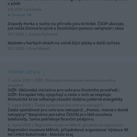
v půdě
4.8.2026 | Jan Skala
Diskuse: 34
Dopady horka a sucha na přírodu jsou kritické. ČSOP ukazuje,
jak může žíznivé krajině a živočichům pomoci veřejnost i obce
29.7.2026 | Zuzana Kučerová
Myslete v horkých dnech na volně žijící ptáky a další zvířata
28.7.2026 | Karel Makoň
tiskové zprávy
7. srpna 2026 |
OIŽP- Občanská iniciativa pro ochranu životního
prostředí
OIŽP- Občanská iniciativa pro ochranu životního prostředí :
OIŽP: Evropské řeky vysychají a voda v nich se otepluje:
Klimatická krize odhaluje zásadní slabinu jaderné energetiky
7. srpna 2026 |
Česká společnost pro ochranu netopýrů
Česká společnost pro ochranu netopýrů: „Pomoc, máme v domě
netopýry!“ Bezplatná poradna ČESON je v létě zavalena
telefonáty. Sama potřebuje finanční podporu.
6. srpna 2026 |
Regionální muzeum Mělník, příspěvková organizace
Regionální muzeum Mělník, příspěvková organizace: Výstava 50
let CHKO Kokořínsko - Máchův kraj