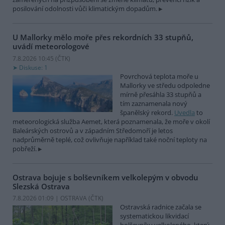
posilování odolnosti vůči klimatickým dopadům.
U Mallorky mělo moře přes rekordních 33 stupňů,
uvádí meteorologové
7.8.2026 10:45 (
ČTK
)
Diskuse: 1
Povrchová teplota moře u
Mallorky ve středu odpoledne
mírně přesáhla 33 stupňů a
tím zaznamenala nový
španělský rekord.
Uvedla
to
meteorologická služba Aemet, která poznamenala, že moře v okolí
Baleárských ostrovů a v západním Středomoří je letos
nadprůměrně teplé, což ovlivňuje například také noční teploty na
pobřeží.
Ostrava bojuje s bolševníkem velkolepým v obvodu
Slezská Ostrava
7.8.2026 01:09 | OSTRAVA (
ČTK
)
Ostravská radnice začala se
systematickou likvidací