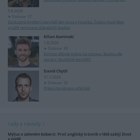
5.8.2026
Diskuse: 37
Dostupné bydlení nevyřeší jen nová výstavba. Česko musí lépe
využít renovace stávajících budov
Kilian Kaminski
1.8.2026
Diskuse: 38
Evropa slibuje právo na opravu. Budou ale
opravy skutečně levnější?
David Chytil
31.7.2026
Diskuse: 32
Právo na opravu přichází
rady a návody
Mýtus o zeleném koberci: Proč anglický trávník v létě zabíjí život
v půdě