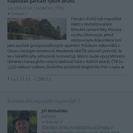
napočítali patnáct rybích druhů
3.8.2026 01:56 | OLOMOUC (
ČTK
)
Diskuse: 2
Patnáct druhů ryb napočítali
vědci v revitalizovaném
Mrtvém rameni řeky Moravy
na jihu Olomouce, jehož
obnova byla dokončena loni
jako součást protipovodňových opatření. Průzkum odborníků z
Ústavu biologie obratlovců Akademie věd ČR zároveň potvrdil, že
se v lokalitě ryby přirozeně rozmnožují. Město bude vývoj Mrtvého
ramene i navazujícího území sledovat také v dalších letech. ČTK to
sdělil
vedoucí odboru životního prostředí magistrátu Petr Loyka.
1
|
2
|
3
|
4
|
..
|
1580
|
»
komentáře
nejnovější
nejčtenější
Jiří Michalisko
6.8.2026
Diskuse: 3
Otevřený dopis ministerstvu průmyslu a
obchodu ohledně sanace odvalu Heřmanice