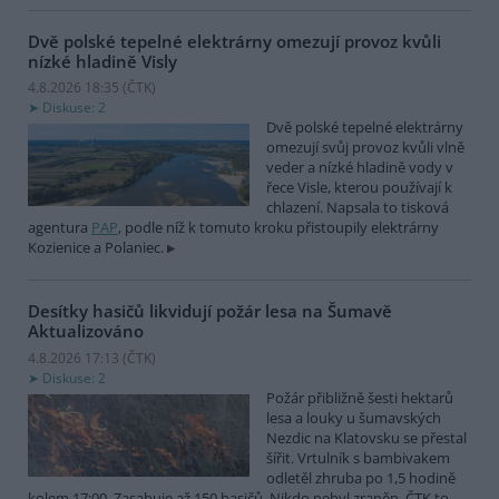
Dvě polské tepelné elektrárny omezují provoz kvůli
nízké hladině Visly
4.8.2026 18:35 (
ČTK
)
Diskuse: 2
Dvě polské tepelné elektrárny
omezují svůj provoz kvůli vlně
veder a nízké hladině vody v
řece Visle, kterou používají k
chlazení. Napsala to tisková
agentura
PAP
, podle níž k tomuto kroku přistoupily elektrárny
Kozienice a Polaniec.
Desítky hasičů likvidují požár lesa na Šumavě
Aktualizováno
4.8.2026 17:13 (
ČTK
)
Diskuse: 2
Požár přibližně šesti hektarů
lesa a louky u šumavských
Nezdic na Klatovsku se přestal
šířit. Vrtulník s bambivakem
odletěl zhruba po 1,5 hodině
kolem 17:00. Zasahuje až 150 hasičů. Nikdo nebyl zraněn. ČTK to