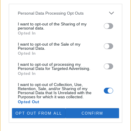
third parties.
V Japonsku, které bojuje s extrémními vedry, uhynuly
tři lvice, píše BBC News
Personal Data Processing Opt Outs
4.8.2026 12:42 (
ČTK
)
Diskuse: 2
I want to opt-out of the Sharing of my
Tři lvice v zoologické zahradě v
personal data.
japonském Tokiu uhynuly
Opted In
pravděpodobně v důsledku
horka. Japonsko se toto léto
I want to opt-out of the Sale of my
potýká s vlnami extrémních
Personal Data.
veder, napsal zpravodajský server
BBC News
.
Opted In
I want to opt-out of processing my
Personal Data for Targeted Advertising.
Ghanský parlament schválil přísný zákon na ochranu
Opted In
kakaových plantáží
4.8.2026 12:39 (
ČTK
)
I want to opt-out of Collection, Use,
Ghanský parlament schválil
Retention, Sale, and/or Sharing of my
zákon, podle kterého místním
Personal Data that Is Unrelated with the
Purposes for which it was collected.
farmářům hrozí až 20 let
Opted Out
vězení, pokud bez souhlasu
úřadů přemění svou kakaovou
plantáž na jiný účel. Informovala o tom agentura AP; zákon nyní
OPT OUT FROM ALL
CONFIRM
čeká na podpis prezidenta Johna Mahamy.