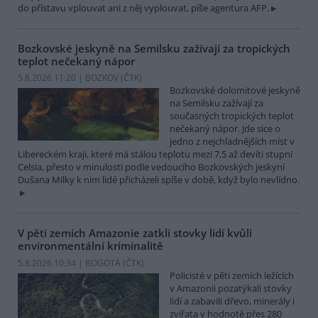
do přístavu vplouvat ani z něj vyplouvat, píše agentura AFP.
Bozkovské jeskyně na Semilsku zažívají za tropických
teplot nečekaný nápor
5.8.2026 11:20 | BOZKOV (
ČTK
)
Bozkovské dolomitové jeskyně
na Semilsku zažívají za
současných tropických teplot
nečekaný nápor. Jde sice o
jedno z nejchladnějších míst v
Libereckém kraji, které má stálou teplotu mezi 7,5 až devíti stupni
Celsia, přesto v minulosti podle vedoucího Bozkovských jeskyní
Dušana Milky k nim lidé přicházeli spíše v době, když bylo nevlídno.
V pěti zemích Amazonie zatkli stovky lidí kvůli
environmentální kriminalitě
5.8.2026 10:34 | BOGOTÁ (
ČTK
)
Policisté v pěti zemích ležících
v Amazonii pozatýkali stovky
lidí a zabavili dřevo, minerály i
zvířata v hodnotě přes 280