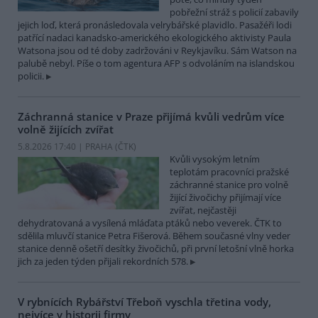
pobřežní stráž s policií zabavily
jejich loď, která pronásledovala velrybářské plavidlo. Pasažéři lodi
patřící nadaci kanadsko-amerického ekologického aktivisty Paula
Watsona jsou od té doby zadržováni v Reykjavíku. Sám Watson na
palubě nebyl. Píše o tom agentura AFP s odvoláním na islandskou
policii.
Záchranná stanice v Praze přijímá kvůli vedrům více
volně žijících zvířat
5.8.2026 17:40 | PRAHA (
ČTK
)
Kvůli vysokým letním
teplotám pracovníci pražské
záchranné stanice pro volně
žijící živočichy přijímají více
zvířat, nejčastěji
dehydratovaná a vysílená mláďata ptáků nebo veverek. ČTK to
sdělila mluvčí stanice Petra Fišerová. Během současné vlny veder
stanice denně ošetří desítky živočichů, při první letošní vlně horka
jich za jeden týden přijali rekordních 578.
V rybnících Rybářství Třeboň vyschla třetina vody,
nejvíce v historii firmy