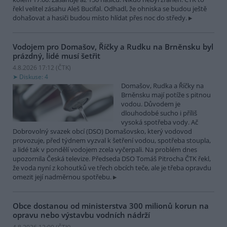
řekl velitel zásahu Aleš Bucifal. Odhadl, že ohniska se budou ještě
dohašovat a hasiči budou místo hlídat přes noc do středy.
Vodojem pro Domašov, Říčky a Rudku na Brněnsku byl
prázdný, lidé musí šetřit
4.8.2026 17:12 (
ČTK
)
Diskuse: 4
Domašov, Rudka a Říčky na
Brněnsku mají potíže s pitnou
vodou. Důvodem je
dlouhodobé sucho i příliš
vysoká spotřeba vody. Ač
Dobrovolný svazek obcí (DSO) Domašovsko, který vodovod
provozuje, před týdnem vyzval k šetření vodou, spotřeba stoupla,
a lidé tak v pondělí vodojem zcela vyčerpali. Na problém dnes
upozornila Česká televize. Předseda DSO Tomáš Pitrocha ČTK řekl,
že voda nyní z kohoutků ve třech obcích teče, ale je třeba opravdu
omezit její nadměrnou spotřebu.
Obce dostanou od ministerstva 300 milionů korun na
opravu nebo výstavbu vodních nádrží