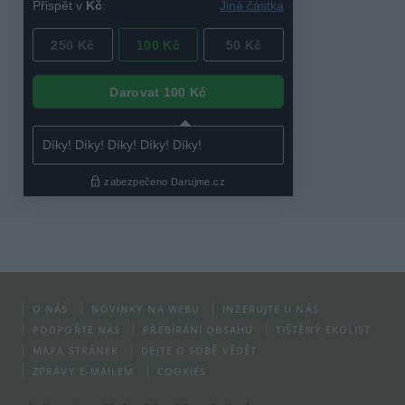
O NÁS
NOVINKY NA WEBU
INZERUJTE U NÁS
PODPOŘTE NÁS
PŘEBÍRÁNÍ OBSAHU
TIŠTĚNÝ EKOLIST
MAPA STRÁNEK
DEJTE O SOBĚ VĚDĚT
ZPRÁVY E-MAILEM
COOKIES