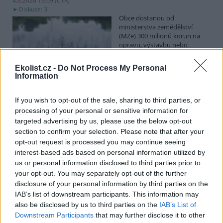
4.8.2026 13:09 (
ČTK
)
Diskuse: 3
Obce dostanou od
ministerstva zemědělství
(MZe) 300 milionů korun na
opravu, výstavbu nebo
odbahnění malých vodních
nádrží. Žádost o dotace mohou podávat od 7. září do 7. října.
Ekolist.cz -
Do Not Process My Personal
Information
Hospodářským zvířatům pomáhají při vedrech remízky
i kamenné stáje
If you wish to opt-out of the sale, sharing to third parties, or
processing of your personal or sensitive information for
4.8.2026 12:52 (
ČTK
)
Hospodářská zvířata na jihu
targeted advertising by us, please use the below opt-out
Čech se při tropických
section to confirm your selection. Please note that after your
teplotách ochlazují v
opt-out request is processed you may continue seeing
remízkách i kamenných stájích.
interest-based ads based on personal information utilized by
Někteří jihočeští farmáři
us or personal information disclosed to third parties prior to
vypouštějí krávy, ovce či koně na pastviny v noci a v největších
your opt-out. You may separately opt-out of the further
vedrech je nechávají uvnitř chladnějších budov. Kvůli suchu
neroste na loukách tráva a zemědělci musí dobytek přikrmovat
disclosure of your personal information by third parties on the
zásobami sena na zimu. Vysychají zdroje vody a rostou náklady na
IAB’s list of downstream participants. This information may
její dopravu i na elektřinu na ochlazování zvířat, zjistila ČTK.
also be disclosed by us to third parties on the
IAB’s List of
Downstream Participants
that may further disclose it to other