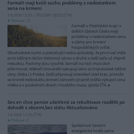
Farmáři mají kvůli suchu problémy s nedostatkem
sena na krmení
3.8.2026 15:55 | ŽELEZNÝ ÚJEZD (
ČTK
)
Diskuse: 12
Farmáři v Plzeňském kraji i v
dalších částech Česka mají
problémy s nedostatkem sena
a slámy pro krmení
hospodářských zvířat.
Dlouhodobé sucho a pokračující vedra způsobily, že první seč měla
proti běžným letům třetinový výnos a druhé a další seče už zřejmě
nebudou. Pastviny jsou vyschlé, farmáři na nich musí skot
přikrmovat. Někteří chovatelé nakupují seno za trojnásobek běžné
ceny, třeba i z Polska. Další připravují zmenšení stád krav, protože
se kromě nedostatku krmení zároveň výrazně snížila výkupní cena
mléka a v posledních dnech i hovězího masa, zjistila ČTK.
Sev.en chce peníze ušetřené za rekultivace rozdělit po
dohodě s obcemi,bez státu
Aktualizováno
3.8.2026 12:35 (
ČTK
)
Diskuse: 2
Společnost Severní
energetická hodlá sama