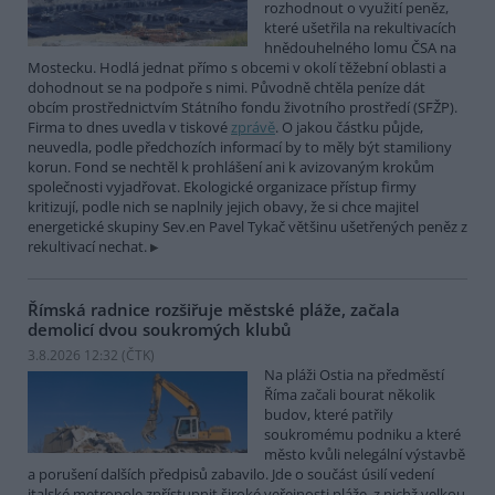
rozhodnout o využití peněz,
které ušetřila na rekultivacích
hnědouhelného lomu ČSA na
Mostecku. Hodlá jednat přímo s obcemi v okolí těžební oblasti a
dohodnout se na podpoře s nimi. Původně chtěla peníze dát
obcím prostřednictvím Státního fondu životního prostředí (SFŽP).
Firma to dnes uvedla v tiskové
zprávě
. O jakou částku půjde,
neuvedla, podle předchozích informací by to měly být stamiliony
korun. Fond se nechtěl k prohlášení ani k avizovaným krokům
společnosti vyjadřovat. Ekologické organizace přístup firmy
kritizují, podle nich se naplnily jejich obavy, že si chce majitel
energetické skupiny Sev.en Pavel Tykač většinu ušetřených peněz z
rekultivací nechat.
Římská radnice rozšiřuje městské pláže, začala
demolicí dvou soukromých klubů
3.8.2026 12:32 (
ČTK
)
Na pláži Ostia na předměstí
Říma začali bourat několik
budov, které patřily
soukromému podniku a které
město kvůli nelegální výstavbě
a porušení dalších předpisů zabavilo. Jde o součást úsilí vedení
italské metropole zpřístupnit široké veřejnosti pláže, z nichž velkou