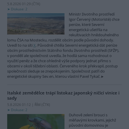
5.8.2026 01:29 (
ČTK
)
Diskuse: 2
Ministr životního prostředí
Igor Červený (Motoristé) chce
peníze, které Severní
energetická ušetřila na
rekultivacích hnědouhelného
lomu ČSA na Mostecku, rozdělit obcím podle původní dohody.
Uvedl to na síti
X
. Původně chtěla Severní energetická dát peníze
obcím prostřednictvím Státního fondu životního prostředí (SFŽP),
v pondělí ale společnost uvedla, že hodlá sama rozhodnout o
využití peněz a že chce ohledně výše podpory jednat přímo s
obcemi v okolí těžební oblasti. Červeného krok překvapil, postup
společnosti sleduje se znepokojením. Společnost patří do
energetické skupiny Sev.en, kterou vlastní Pavel Tykač.
Italské zemědělce trápí listokaz japonský ničící vinice i
sady
5.8.2026 01:12 | ŘÍM (
ČTK
)
Diskuse: 2
Duhově zelení brouci s
měňavými krovkami, jejichž
původní domovinou je