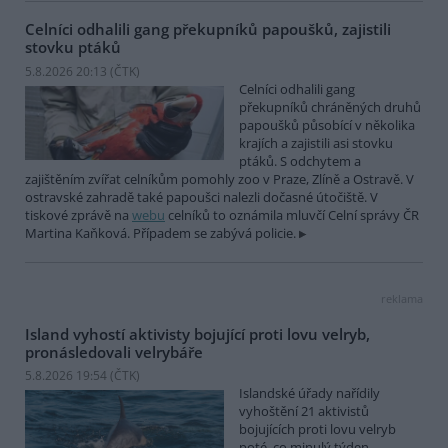
Celníci odhalili gang překupníků papoušků, zajistili
stovku ptáků
5.8.2026 20:13 (
ČTK
)
Celníci odhalili gang
překupníků chráněných druhů
papoušků působící v několika
krajích a zajistili asi stovku
ptáků. S odchytem a
zajištěním zvířat celníkům pomohly zoo v Praze, Zlíně a Ostravě. V
ostravské zahradě také papoušci nalezli dočasné útočiště. V
tiskové zprávě na
webu
celníků to oznámila mluvčí Celní správy ČR
Martina Kaňková. Případem se zabývá policie.
reklama
Island vyhostí aktivisty bojující proti lovu velryb,
pronásledovali velrybáře
5.8.2026 19:54 (
ČTK
)
Islandské úřady nařídily
vyhoštění 21 aktivistů
bojujících proti lovu velryb
poté, co minulý týden