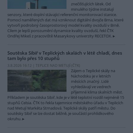
znečišťujících látek. Od
minulého týdne instalují
senzory, které doplní stávající referenční monitorovací stanice.
Pomocí naměřených dat má vzniknout digitální dvojče Brna, které
vytvoří podrobný časoprostorový model kvality ovzduší v Brně.
Cílem je lepší porozumění dynamice kvality ovzduší, řekl ČTK
Ondřej Mikeš z pracoviště Masarykovy univerzity RECETOX.
Soutěska Sibiř v Teplických skalách v létě chladí, dnes
tam bylo přes 10 stupňů
3.8.2026 16:12 | TEPLICE NAD METUJÍ (
ČTK
)
Zájem o Teplické skály na
Náchodsku je v letních
měsících značný. Lidé
vyhledávají ve vedrech
příjemné klima skalních měst.
Příkladem je soutěska Sibiř, kde je v létě teplotní rozdíl nejméně 15
stupňů Celsia. ČTK to řekla tajemnice městského úřadu v Teplicích
nad Metují Markéta Strnadová. Teplické skály patří městu. Do
soutěsky Sibiř se lze dostat běžně, je součástí prohlídkového
okruhu.