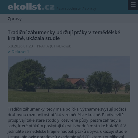
☰
/
zpravodajství
/
zprávy
Zprávy
Tradiční záhumenky udržují ptáky v zemědělské
krajině, ukázala studie
6.8.2026 01:23 | PRAHA (
ČTK/Ekolist
)
Diskuse: 1
Tradiční záhumenky, tedy malá políčka, významně zvyšují počet i
druhovou rozmanitost ptáků v zemědělské krajině. Biodiverzitě
prospívají také staré stodoly, otevřené půdy, pestré zahrady a
sady, které ptákům poskytují úkryt i vhodná místa ke hnízdění. V
jednolité zemědělské krajině naopak ptáků ubývá, ukazuje studie
Ústavu biologie obratlovců Akademie věd ČR, kterou publikoval