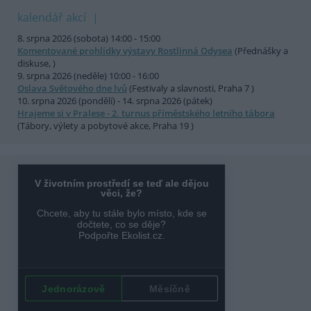
kalendář akcí
8. srpna 2026 (sobota) 14:00 - 15:00
Komentované prohlídky výstavy Rostlinná Odysea
(Přednášky a
diskuse, )
9. srpna 2026 (neděle) 10:00 - 16:00
Oslava Světového dne lvů
(Festivaly a slavnosti, Praha 7 )
10. srpna 2026 (pondělí) - 14. srpna 2026 (pátek)
Hrajeme si v Pralese - 2. turnus příměstského letního tábora
(Tábory, výlety a pobytové akce, Praha 19 )