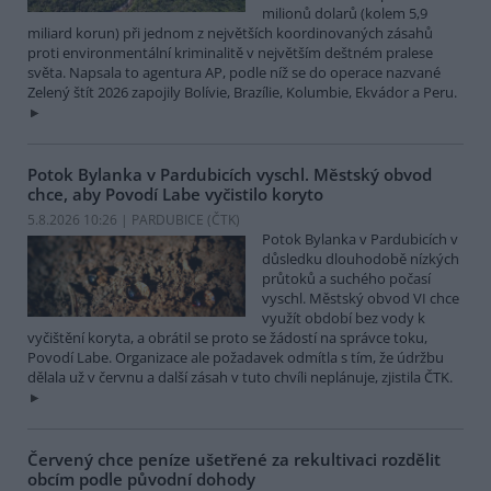
milionů dolarů (kolem 5,9
miliard korun) při jednom z největších koordinovaných zásahů
proti environmentální kriminalitě v největším deštném pralese
světa. Napsala to agentura AP, podle níž se do operace nazvané
Zelený štít 2026 zapojily Bolívie, Brazílie, Kolumbie, Ekvádor a Peru.
Potok Bylanka v Pardubicích vyschl. Městský obvod
chce, aby Povodí Labe vyčistilo koryto
5.8.2026 10:26 | PARDUBICE (
ČTK
)
Potok Bylanka v Pardubicích v
důsledku dlouhodobě nízkých
průtoků a suchého počasí
vyschl. Městský obvod VI chce
využít období bez vody k
vyčištění koryta, a obrátil se proto se žádostí na správce toku,
Povodí Labe. Organizace ale požadavek odmítla s tím, že údržbu
dělala už v červnu a další zásah v tuto chvíli neplánuje, zjistila ČTK.
Červený chce peníze ušetřené za rekultivaci rozdělit
obcím podle původní dohody