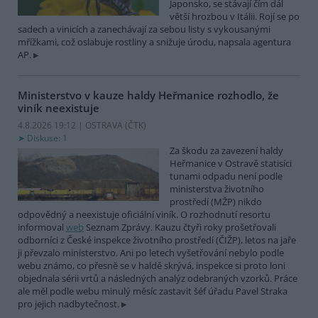
Japonsko, se stávají čím dál
větší hrozbou v Itálii. Rojí se po
sadech a vinicích a zanechávají za sebou listy s vykousanými
mřížkami, což oslabuje rostliny a snižuje úrodu, napsala agentura
AP.
Ministerstvo v kauze haldy Heřmanice rozhodlo, že
viník neexistuje
4.8.2026 19:12 | OSTRAVA (
ČTK
)
Diskuse: 1
Za škodu za zavezení haldy
Heřmanice v Ostravě statisíci
tunami odpadu není podle
ministerstva životního
prostředí (MŽP) nikdo
odpovědný a neexistuje oficiální viník. O rozhodnutí resortu
informoval
web
Seznam Zprávy. Kauzu čtyři roky prošetřovali
odborníci z České inspekce životního prostředí (ČIŽP), letos na jaře
ji převzalo ministerstvo. Ani po letech vyšetřování nebylo podle
webu známo, co přesně se v haldě skrývá, inspekce si proto loni
objednala sérii vrtů a následných analýz odebraných vzorků. Práce
ale měl podle webu minulý měsíc zastavit šéf úřadu Pavel Straka
pro jejich nadbytečnost.