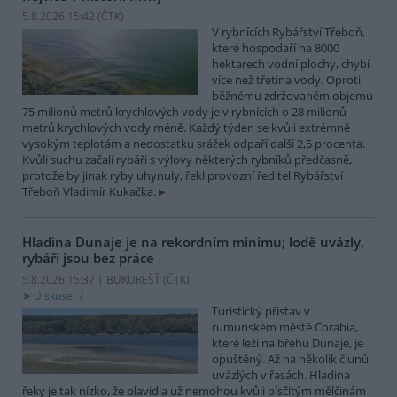
5.8.2026 15:42 (
ČTK
)
V rybnících Rybářství Třeboň,
které hospodaří na 8000
hektarech vodní plochy, chybí
více než třetina vody. Oproti
běžnému zdržovaném objemu
75 milionů metrů krychlových vody je v rybnících o 28 milionů
metrů krychlových vody méně. Každý týden se kvůli extrémně
vysokým teplotám a nedostatku srážek odpaří další 2,5 procenta.
Kvůli suchu začali rybáři s výlovy některých rybníků předčasně,
protože by jinak ryby uhynuly, řekl provozní ředitel Rybářství
Třeboň Vladimír Kukačka.
Hladina Dunaje je na rekordním minimu; lodě uvázly,
rybáři jsou bez práce
5.8.2026 15:37 | BUKUREŠŤ (
ČTK
)
Diskuse: 7
Turistický přístav v
rumunském městě Corabia,
které leží na břehu Dunaje, je
opuštěný. Až na několik člunů
uvázlých v řasách. Hladina
řeky je tak nízko, že plavidla už nemohou kvůli písčitým mělčinám