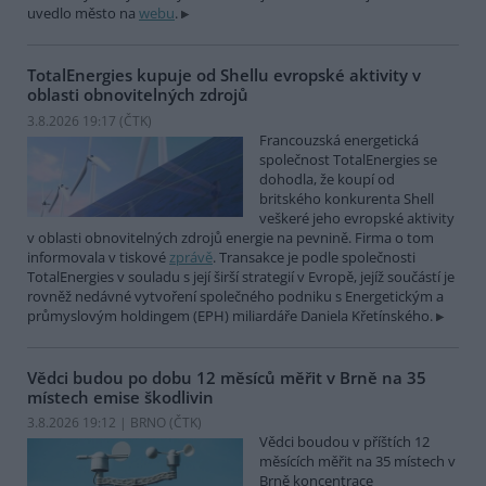
uvedlo město na
webu
.
TotalEnergies kupuje od Shellu evropské aktivity v
oblasti obnovitelných zdrojů
3.8.2026 19:17 (
ČTK
)
Francouzská energetická
společnost TotalEnergies se
dohodla, že koupí od
britského konkurenta Shell
veškeré jeho evropské aktivity
v oblasti obnovitelných zdrojů energie na pevnině. Firma o tom
informovala v tiskové
zprávě
. Transakce je podle společnosti
TotalEnergies v souladu s její širší strategií v Evropě, jejíž součástí je
rovněž nedávné vytvoření společného podniku s Energetickým a
průmyslovým holdingem (EPH) miliardáře Daniela Křetínského.
Vědci budou po dobu 12 měsíců měřit v Brně na 35
místech emise škodlivin
3.8.2026 19:12 | BRNO (
ČTK
)
Vědci boudou v příštích 12
měsících měřit na 35 místech v
Brně koncentrace