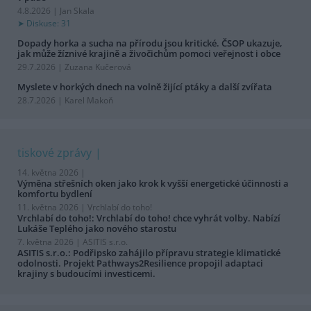
4.8.2026 | Jan Skala
Diskuse: 31
Dopady horka a sucha na přírodu jsou kritické. ČSOP ukazuje,
jak může žíznivé krajině a živočichům pomoci veřejnost i obce
29.7.2026 | Zuzana Kučerová
Myslete v horkých dnech na volně žijící ptáky a další zvířata
28.7.2026 | Karel Makoň
tiskové zprávy
14. května 2026 |
Výměna střešních oken jako krok k vyšší energetické účinnosti a
komfortu bydlení
11. května 2026 |
Vrchlabí do toho!
Vrchlabí do toho!: Vrchlabí do toho! chce vyhrát volby. Nabízí
Lukáše Teplého jako nového starostu
7. května 2026 |
ASITIS s.r.o.
ASITIS s.r.o.: Podřipsko zahájilo přípravu strategie klimatické
odolnosti. Projekt Pathways2Resilience propojil adaptaci
krajiny s budoucími investicemi.