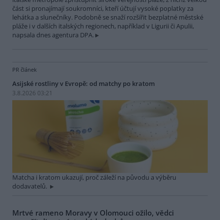
část si pronajímají soukromníci, kteří účtují vysoké poplatky za
lehátka a slunečníky. Podobně se snaží rozšířit bezplatné městské
pláže i v dalších italských regionech, například v Ligurii či Apulii,
napsala dnes agentura DPA.
PR článek
Asijské rostliny v Evropě: od matchy po kratom
3.8.2026 03:21
Matcha i kratom ukazují, proč záleží na původu a výběru
dodavatelů.
Mrtvé rameno Moravy v Olomouci ožilo, vědci