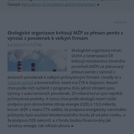
časopis
Agriculture, Ecosystems and Environment
.
reklama
Ekologické organizace kritizují MŽP za přesun peněz z
výnosů z povolenek k velkým firmám
6.8.2026 01:17 (
ČTK
)
Ekologické organizace Hnutí
DUHA a Greenpeace ČR
kritizují ministerstvo životního
prostředí (MŽP) za plánovaný
přesun peněz z výnosů z
emisních povolenek k velkým průmyslovým firmám. Uvedly to v
tiskové zprávě
a komentářích, které má ČTK k dispozici. Resort
chce podle nich vyčlenit z programu EUA, jehož zdrojem jsou
výnosy z aukcí emisních povolenek, 25 miliard korun pro největší
průmyslové podniky. K tomu chce podle ekologů resort snížit
podporu pro obnovitelné zdroje energie (OZE) o 15,5 miliardy
korun. MŽP v reakci ČTK sdělilo, že podpora energeticky náročného
průmyslu byla součástí Modernizačního fondu již od jeho vzniku, a
že podpora OZE nekončí, a z fondu budou financovány jak
výrobny energie, tak infrastruktura.