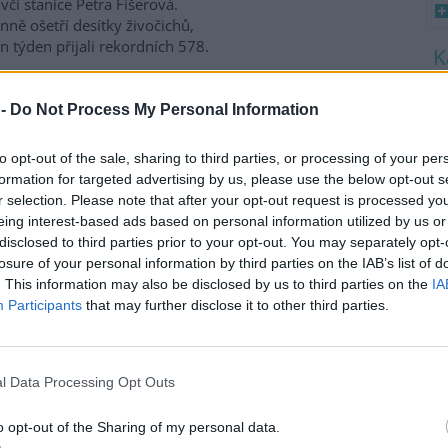
včí stanice Petra Fišerová.
ně ošetří desítky živočichů,
en týden přijali rekordních 578.
8
K
 -
Do Not Process My Personal Information
a třetina vody, nejvíce v
O
9
to opt-out of the sale, sharing to third parties, or processing of your per
O
formation for targeted advertising by us, please use the below opt-out s
s
nících Rybářství Třeboň, které
r selection. Please note that after your opt-out request is processed y
daří na 8000 hektarech vodní
eing interest-based ads based on personal information utilized by us or
1
y, chybí více než třetina vody.
disclosed to third parties prior to your opt-out. You may separately opt-
(
ti běžnému zdržovaném
H
losure of your personal information by third parties on the IAB’s list of
mu 75 milionů metrů
p
. This information may also be disclosed by us to third parties on the
IA
a
milionů metrů krychlových
Participants
that may further disclose it to other third parties.
rémně vysokým teplotám a
enta. Kvůli suchu začali rybáři
 protože by jinak ryby
l Data Processing Opt Outs
ví Třeboň Vladimír Kukačka.
o opt-out of the Sharing of my personal data.
imu; lodě uvázly, rybáři