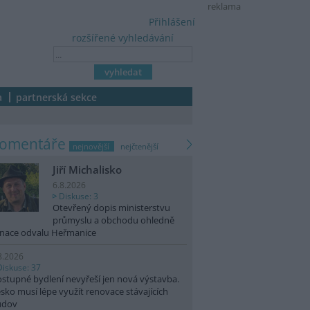
reklama
Přihlášení
rozšířené vyhledávání
a
partnerská sekce
komentáře
nejnovější
nejčtenější
Jiří Michalisko
6.8.2026
Diskuse: 3
Otevřený dopis ministerstvu
průmyslu a obchodu ohledně
nace odvalu Heřmanice
8.2026
Diskuse: 37
stupné bydlení nevyřeší jen nová výstavba.
sko musí lépe využít renovace stávajících
udov