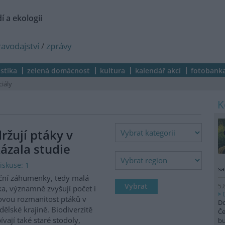
í a ekologii
ravodajství
/
zprávy
istika
zelená domácnost
kultura
kalendář akcí
fotobank
ciály
žují ptáky v
ázala studie
iskuse: 1
sa
ční záhumenky, tedy malá
5.
ka, významně zvyšují počet i
vou rozmanitost ptáků v
Do
ělské krajině. Biodiverzitě
Če
ívají také staré stodoly,
b