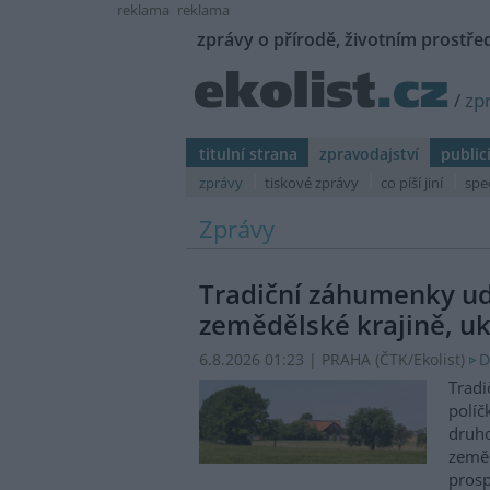
reklama
reklama
zprávy o přírodě, životním prostřed
/
zp
titulní strana
zpravodajství
public
zprávy
tiskové zprávy
co píší jiní
spe
Zprávy
Tradiční záhumenky udr
zemědělské krajině, uk
6.8.2026 01:23 | PRAHA (
ČTK/Ekolist
)
D
Tradi
políč
druho
zeměd
prosp