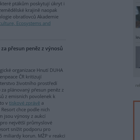
které ptákům poskytují úkryt i
 zemědělské krajině naopak
iologie obratlovců Akademie
culture, Ecosystems and
le
P za přesun peněz z výnosů
gické organizace Hnutí DUHA
enpeace ČR kritizují
terstvo životního prostředí
re
 za plánovaný přesun peněz z
ů z emisních povolenek k
to v
tiskové zprávě
a
 Resort chce podle nich
m jsou výnosy z aukcí
 pro největší průmyslové
sort snížit podporu pro
5 miliardy korun. MŽP v reakci