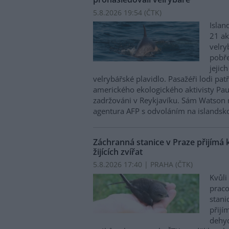
5.8.2026 19:54 (
ČTK
)
Islan
21 ak
velry
pobře
jejic
velrybářské plavidlo. Pasažéři lodi pat
amerického ekologického aktivisty Pa
zadržováni v Reykjavíku. Sám Watson 
agentura AFP s odvoláním na islandskou
Záchranná stanice v Praze přijímá 
žijících zvířat
5.8.2026 17:40 | PRAHA (
ČTK
)
Kvůli
praco
stani
přijím
dehyd