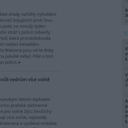
2
M
dské úřady nařídily vyhoštění
ž
tivistů bojujících proti lovu
2
b poté, co minulý týden
žní stráž s policií zabavily
h loď, která pronásledovala
1
řící nadaci kanadsko-
V
ula Watsona jsou od té doby
v
na palubě nebyl. Píše o tom
k
 policii.
1
V
kvůli vedrům více volně
c
T
7
 vysokým letním teplotám
A
vníci pražské záchranné
p
ce pro volně žijící živočichy
o
P
ají více zvířat, nejčastěji
k
ratovaná a vysílená mláďata