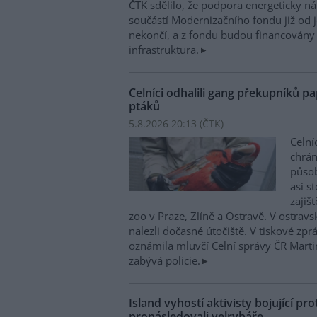
ČTK sdělilo, že podpora energeticky 
součástí Modernizačního fondu již od 
nekončí, a z fondu budou financovány 
infrastruktura.
Celníci odhalili gang překupníků pa
ptáků
5.8.2026 20:13 (
ČTK
)
Celní
chrá
působí
asi s
zajiš
zoo v Praze, Zlíně a Ostravě. V ostrav
nalezli dočasné útočiště. V tiskové zp
oznámila mluvčí Celní správy ČR Mart
zabývá policie.
Island vyhostí aktivisty bojující pro
pronásledovali velrybáře