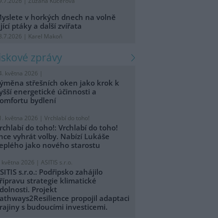
9.7.2026 | Zuzana Kučerová
yslete v horkých dnech na volně
ijící ptáky a další zvířata
8.7.2026 | Karel Makoň
tiskové zprávy
4. května 2026 |
ýměna střešních oken jako krok k
yšší energetické účinnosti a
omfortu bydlení
1. května 2026 |
Vrchlabí do toho!
rchlabí do toho!: Vrchlabí do toho!
hce vyhrát volby. Nabízí Lukáše
eplého jako nového starostu
. května 2026 |
ASITIS s.r.o.
SITIS s.r.o.: Podřipsko zahájilo
řípravu strategie klimatické
dolnosti. Projekt
athways2Resilience propojil adaptaci
rajiny s budoucími investicemi.