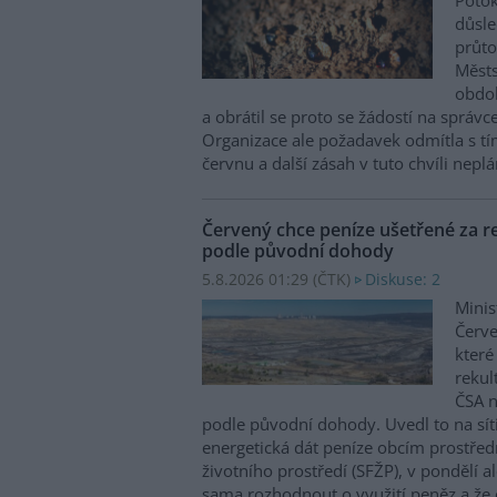
Potok
důsl
průto
Městs
obdob
a obrátil se proto se žádostí na správc
Organizace ale požadavek odmítla s tím
červnu a další zásah v tuto chvíli neplán
Červený chce peníze ušetřené za re
podle původní dohody
5.8.2026 01:29 (
ČTK
)
Diskuse: 2
Minis
Červe
které
rekul
ČSA n
podle původní dohody. Uvedl to na sít
energetická dát peníze obcím prostřed
životního prostředí (SFŽP), v pondělí a
sama rozhodnout o využití peněz a že