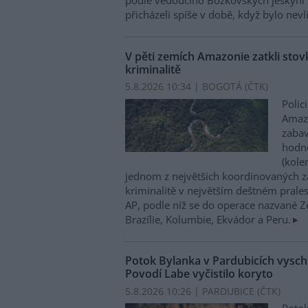
podle vedoucího Bozkovských jeskyní 
přicházeli spíše v době, když bylo nevl
V pěti zemích Amazonie zatkli stovk
kriminalitě
5.8.2026 10:34 | BOGOTÁ (
ČTK
)
Polic
Amazo
zabav
hodno
(kole
jednom z největších koordinovaných z
kriminalitě v největším deštném prales
AP, podle níž se do operace nazvané Zel
Brazílie, Kolumbie, Ekvádor a Peru.
Potok Bylanka v Pardubicích vysch
Povodí Labe vyčistilo koryto
5.8.2026 10:26 | PARDUBICE (
ČTK
)