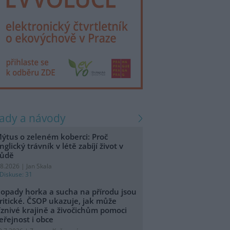
rady a návody
ýtus o zeleném koberci: Proč
nglický trávník v létě zabíjí život v
ůdě
.8.2026 | Jan Skala
Diskuse: 31
opady horka a sucha na přírodu jsou
ritické. ČSOP ukazuje, jak může
íznivé krajině a živočichům pomoci
eřejnost i obce