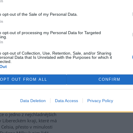
In
use: 6
o opt-out of the Sale of my Personal Data.
tický přístav v rumunském
In
 Corabia, které leží na břehu
e, je opuštěný. Až na několik
to opt-out of processing my Personal Data for Targeted
ing.
 uvázlých v řasách. Hladina
In
je tak nízko, že plavidla už
ístavu vplouvat ani z něj
o opt-out of Collection, Use, Retention, Sale, and/or Sharing
ersonal Data that Is Unrelated with the Purposes for which it
lected.
Out
vají za tropických teplot
OPT OUT FROM ALL
CONFIRM
vské dolomitové jeskyně na
Data Deletion
Data Access
Privacy Policy
sku zažívají za současných
rek
ckých teplot nečekaný nápor.
ice o jedno z nejchladnějších
v Libereckém kraji, které má
 Celsia, přesto v minulosti