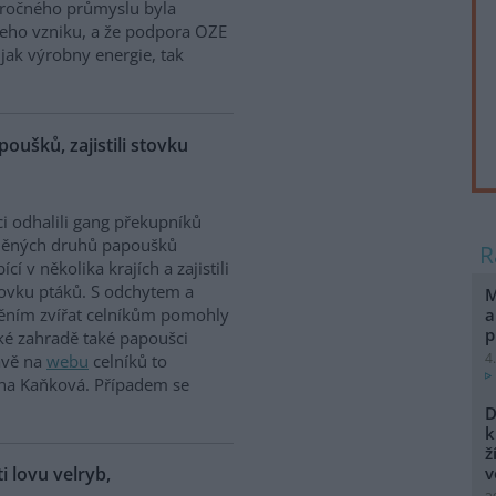
náročného průmyslu byla
jeho vzniku, a že podpora OZE
jak výrobny energie, tak
poušků, zajistili stovku
ci odhalili gang překupníků
něných druhů papoušků
cí v několika krajích a zajistili
tovku ptáků. S odchytem a
M
a
těním zvířat celníkům pomohly
p
ské zahradě také papoušci
4
rávě na
webu
celníků to
ina Kaňková. Případem se
D
k
ž
ti lovu velryb,
v