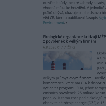
otevřené půdy, pestré zahrady a sady, 
vhodná místa ke hnízdění. V jednolité
ptáků ubývá, ukazuje studie Ústavu b
věd ČR, kterou publikoval časopis
Agri
Environment
.
Ekologické organizace kritizují MŽ
z povolenek k velkým firmám
6.8.2026 01:17 (
ČTK
)
Ekolo
a Gre
minis
(MŽP)
výnos
velkým průmyslovým firmám. Uvedly 
komentářích, které má ČTK k dispozici.
vyčlenit z programu EUA, jehož zdroje
emisních povolenek, 25 miliard korun
podniky. K tomu chce podle ekologů re
obnovitelné zdroje energie (OZE) o 15,