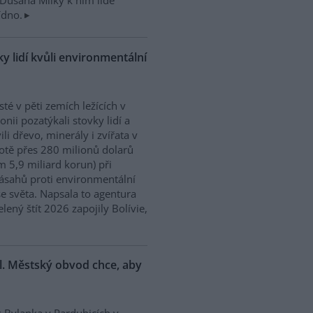
Dušana Milky k nim lidé
ídno.
y lidí kvůli environmentální
isté v pěti zemích ležících v
nii pozatýkali stovky lidí a
ili dřevo, minerály i zvířata v
tě přes 280 milionů dolarů
m 5,9 miliard korun) při
ásahů proti environmentální
e světa. Napsala to agentura
ený štít 2026 zapojily Bolívie,
l. Městský obvod chce, aby