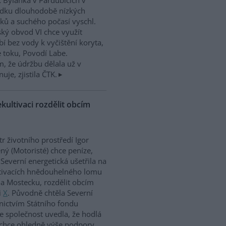
 Bylanka v Pardubicích v
edku dlouhodobě nízkých
ků a suchého počasí vyschl.
ký obvod VI chce využít
í bez vody k vyčištění koryta,
e toku, Povodí Labe.
, že údržbu dělala už v
uje, zjistila ČTK.
kultivaci rozdělit obcím
tr životního prostředí Igor
ný (Motoristé) chce peníze,
 Severní energetická ušetřila na
tivacích hnědouhelného lomu
a Mostecku, rozdělit obcím
i
X
. Původně chtěla Severní
nictvím Státního fondu
le společnost uvedla, že hodlá
 chce ohledně výše podpory