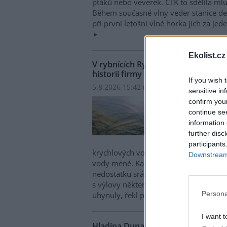
ptáků nebo veverek. ČTK to sdělila mlu
Během současné vlny veder stanice den
při první letošní vlně horka jich za jed
Ekolist.cz
V rybnících Rybářství Třeboň vyschl
historii firmy
If you wish 
5.8.2026 15:42 (
ČTK
)
sensitive in
V ryb
confirm you
hospo
continue se
ploch
information 
Opro
further disc
obje
participants
krychlových vody je v rybnících o 28 
Downstream 
vody méně. Každý týden se kvůli ext
nedostatku srážek odpaří další 2,5 proc
s výlovy některých rybníků předčasně,
Persona
uhynuly, řekl provozní ředitel Rybářst
I want t
Hladina Dunaje je na rekordním min