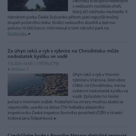
Děčínsku si skupina nezletilých
s vedoucím rozdělala oheň,
který při odchodu neuhasila. V
národním parku České Švýcarsko přitom platí nejvyšší možný
stupeň požárního rizika. Strážci vedoucího dostihli a dali mu
pokutu 10 000 korun. Informoval o tom národní park na
facebooku.
Za úhyn raků a ryb v rybníce na Chrudimsku může
nedostatek kyslíku ve vodě
7.8.2026 14:05 | CTĚTÍN (
ČTK
)
Diskuse: 1
Úhyn raků a ryb v Horním
rybníce u Vranova, části obce
Ctětín na Chrudimsku, má na
svědomí nedostatek kyslíku ve
vodě. Způsobilo ho horké
počasí s minimem srážek. Podezření na otravu modrou skalicí se
nepotvrdilo, uvedla na dotaz ČTK ředitelka oblastního
inspektorátu České inspekce životního prostředí (ČIŽP) v Hradci
Králové Jana Štěpánková.
CzechGlobe bude s Povodím Moravy digitálně testovat