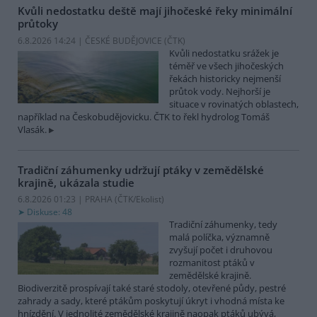
Kvůli nedostatku deště mají jihočeské řeky minimální
průtoky
6.8.2026 14:24 | ČESKÉ BUDĚJOVICE (
ČTK
)
Kvůli nedostatku srážek je
téměř ve všech jihočeských
řekách historicky nejmenší
průtok vody. Nejhorší je
situace v rovinatých oblastech,
například na Českobudějovicku. ČTK to řekl hydrolog Tomáš
Vlasák.
Tradiční záhumenky udržují ptáky v zemědělské
krajině, ukázala studie
6.8.2026 01:23 | PRAHA (
ČTK/Ekolist
)
Diskuse: 48
Tradiční záhumenky, tedy
malá políčka, významně
zvyšují počet i druhovou
rozmanitost ptáků v
zemědělské krajině.
Biodiverzitě prospívají také staré stodoly, otevřené půdy, pestré
zahrady a sady, které ptákům poskytují úkryt i vhodná místa ke
hnízdění. V jednolité zemědělské krajině naopak ptáků ubývá,