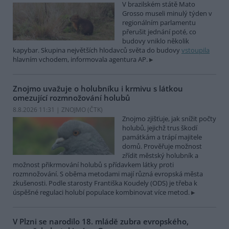
V brazilském státě Mato
Grosso museli minulý týden v
regionálním parlamentu
přerušit jednání poté, co
budovy vniklo několik
kapybar. Skupina největších hlodavců světa do budovy
vstoupila
hlavním vchodem, informovala agentura AP.
Znojmo uvažuje o holubníku i krmivu s látkou
omezující rozmnožování holubů
8.8.2026 11:31 | ZNOJMO (
ČTK
)
Znojmo zjišťuje, jak snížit počty
holubů, jejichž trus škodí
památkám a trápí majitele
domů. Prověřuje možnost
zřídit městský holubník a
možnost přikrmování holubů s přídavkem látky proti
rozmnožování. S oběma metodami mají různá evropská města
zkušenosti. Podle starosty Františka Koudely (ODS) je třeba k
úspěšné regulaci holubí populace kombinovat více metod.
V Plzni se narodilo 18. mládě zubra evropského,