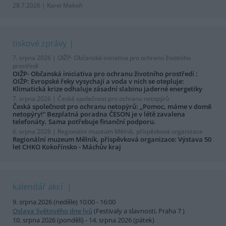
28.7.2026 | Karel Makoň
tiskové zprávy
7. srpna 2026 |
OIŽP- Občanská iniciativa pro ochranu životního
prostředí
OIŽP- Občanská iniciativa pro ochranu životního prostředí :
OIŽP: Evropské řeky vysychají a voda v nich se otepluje:
Klimatická krize odhaluje zásadní slabinu jaderné energetiky
7. srpna 2026 |
Česká společnost pro ochranu netopýrů
Česká společnost pro ochranu netopýrů: „Pomoc, máme v domě
netopýry!“ Bezplatná poradna ČESON je v létě zavalena
telefonáty. Sama potřebuje finanční podporu.
6. srpna 2026 |
Regionální muzeum Mělník, příspěvková organizace
Regionální muzeum Mělník, příspěvková organizace: Výstava 50
let CHKO Kokořínsko - Máchův kraj
kalendář akcí
9. srpna 2026 (neděle) 10:00 - 16:00
Oslava Světového dne lvů
(Festivaly a slavnosti, Praha 7 )
10. srpna 2026 (pondělí) - 14. srpna 2026 (pátek)