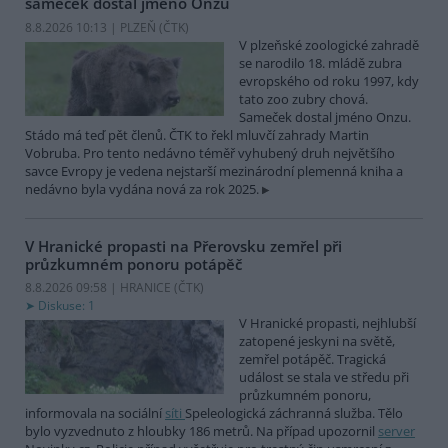
sameček dostal jméno Onzu
8.8.2026 10:13 | PLZEŇ (
ČTK
)
V plzeňské zoologické zahradě
se narodilo 18. mládě zubra
evropského od roku 1997, kdy
tato zoo zubry chová.
Sameček dostal jméno Onzu.
Stádo má teď pět členů. ČTK to řekl mluvčí zahrady Martin
Vobruba. Pro tento nedávno téměř vyhubený druh největšího
savce Evropy je vedena nejstarší mezinárodní plemenná kniha a
nedávno byla vydána nová za rok 2025.
V Hranické propasti na Přerovsku zemřel při
průzkumném ponoru potápěč
8.8.2026 09:58 | HRANICE (
ČTK
)
Diskuse: 1
V Hranické propasti, nejhlubší
zatopené jeskyni na světě,
zemřel potápěč. Tragická
událost se stala ve středu při
průzkumném ponoru,
informovala na sociální
síti
Speleologická záchranná služba. Tělo
bylo vyzvednuto z hloubky 186 metrů. Na případ upozornil
server