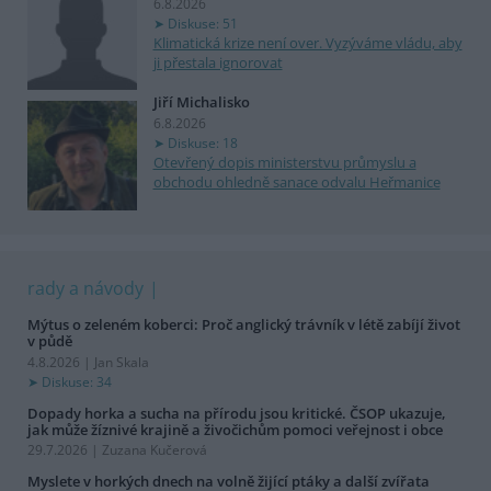
6.8.2026
Diskuse: 51
Klimatická krize není over. Vyzýváme vládu, aby
ji přestala ignorovat
Jiří Michalisko
6.8.2026
Diskuse: 18
Otevřený dopis ministerstvu průmyslu a
obchodu ohledně sanace odvalu Heřmanice
rady a návody
Mýtus o zeleném koberci: Proč anglický trávník v létě zabíjí život
v půdě
4.8.2026 | Jan Skala
Diskuse: 34
Dopady horka a sucha na přírodu jsou kritické. ČSOP ukazuje,
jak může žíznivé krajině a živočichům pomoci veřejnost i obce
29.7.2026 | Zuzana Kučerová
Myslete v horkých dnech na volně žijící ptáky a další zvířata