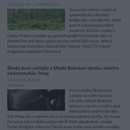
7.8.2026 01:09 | OSTRAVA (
ČTK
)
Ostravská radnice začala se
systematickou likvidací
bolševníku velkolepého, který
patří k nejnebezpečnějším
invazním druhům rostlin v
Česku. Práce na lesních pozemcích podél Trnkovecké ulice ve
Slezské Ostravě letos vyjdou na více než 66 000 korun. Město
kombinuje chemické i mechanické metody, řekla ČTK mluvčí
magistrátu Gabriela Pokorná.
Škoda Auto zahájila v Mladé Boleslavi výrobu nového
elektromobilu Peaq
7.8.2026 00:36 (
ČTK
)
Diskuse: 1
Automobilka Škoda Auto
zahájila ve svém hlavním
závodě v Mladé Boleslavi
sériovou výrobu nového plně
elektrického sedmimístného
SUV Peaq. Jde o největší vůz v současné nabídce značky. Do konce
července automobilka přijala téměř 8500 objednávek, uvedla.
Podle dřívějších informací Škoda Auto bude cena nového modelu