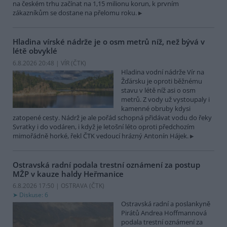
na českém trhu začínat na 1,15 milionu korun, k prvním
zákazníkům se dostane na přelomu roku.
Hladina vírské nádrže je o osm metrů níž, než bývá v
létě obvyklé
6.8.2026 20:48 | VÍR (
ČTK
)
Hladina vodní nádrže Vír na
Žďársku je oproti běžnému
stavu v létě níž asi o osm
metrů. Z vody už vystoupaly i
kamenné obruby kdysi
zatopené cesty. Nádrž je ale pořád schopná přidávat vodu do řeky
Svratky i do vodáren, i když je letošní léto oproti předchozím
mimořádně horké, řekl ČTK vedoucí hrázný Antonín Hájek.
Ostravská radní podala trestní oznámení za postup
MŽP v kauze haldy Heřmanice
6.8.2026 17:50 | OSTRAVA (
ČTK
)
Diskuse: 6
Ostravská radní a poslankyně
Pirátů Andrea Hoffmannová
podala trestní oznámení za