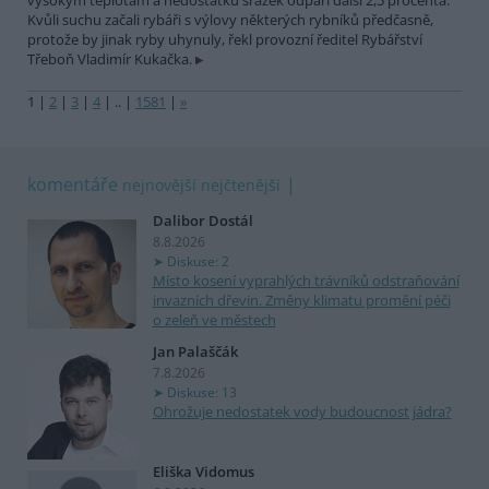
vysokým teplotám a nedostatku srážek odpaří další 2,5 procenta.
Kvůli suchu začali rybáři s výlovy některých rybníků předčasně,
protože by jinak ryby uhynuly, řekl provozní ředitel Rybářství
Třeboň Vladimír Kukačka.
1
|
2
|
3
|
4
|
..
|
1581
|
»
komentáře
nejnovější
nejčtenější
Dalibor Dostál
8.8.2026
Diskuse: 2
Místo kosení vyprahlých trávníků odstraňování
invazních dřevin. Změny klimatu promění péči
o zeleň ve městech
Jan Palaščák
7.8.2026
Diskuse: 13
Ohrožuje nedostatek vody budoucnost jádra?
Eliška Vidomus