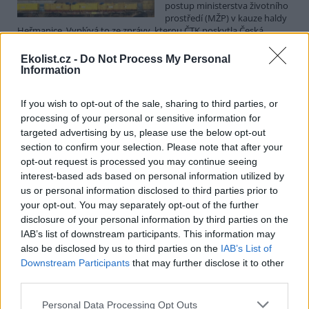
postup ministerstva životního
prostředí (MŽP) v kauze haldy
Heřmanice. Vyplývá to ze zprávy, kterou ČTK poskytla Česká
pirátská strana. Požaduje, aby policie prověřila okolnosti odebrání
případu České inspekci životního prostředí (ČIŽP) a zastavení řízení.
Ekolist.cz -
Do Not Process My Personal
Hoffmannová ČTK sdělila, že trestní oznámení podala proti dosud
Information
přesně nezjištěným osobám působícím na MŽP a ČIŽP, případně
dalším osobám, jejichž účast na popsaném postupu může být
If you wish to opt-out of the sale, sharing to third parties, or
zjištěna prověřováním. Stanovisko MŽP a ČIŽP ČTK shání.
processing of your personal or sensitive information for
targeted advertising by us, please use the below opt-out
Ředitelé odborů i mluvčí se z ČIŽP rozhodli odejít z
section to confirm your selection. Please note that after your
vlastní vůle, řekl Straka
opt-out request is processed you may continue seeing
6.8.2026 15:22 (
ČTK
)
interest-based ads based on personal information utilized by
Diskuse: 1
us or personal information disclosed to third parties prior to
Ředitel odboru vnitřních
your opt-out. You may separately opt-out of the further
služeb Matěj Mrlina, vedoucí
disclosure of your personal information by third parties on the
služebního úřadu Oldřich
IAB’s list of downstream participants. This information may
Jarolím a tisková mluvčí Miriam
Loužecká končí na České
also be disclosed by us to third parties on the
IAB’s List of
inspekci životního prostředí (ČIŽP) z vlastní iniciativy. Na dotaz ČTK
Downstream Participants
that may further disclose it to other
to napsal nový ředitel inspekce Pavel Straka (za Motoristy). O jejich
third parties.
plánovaných odchodech
informovaly
v pondělí Seznam Zprávy.
Podle něj tak končí dva z pěti ředitelů odborů na ČIŽP.
Personal Data Processing Opt Outs