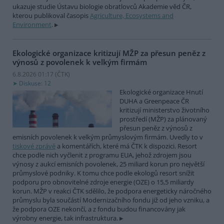
ukazuje studie Ústavu biologie obratlovců Akademie věd ČR,
kterou publikoval časopis
Agriculture, Ecosystems and
Environment
.
Ekologické organizace kritizují MŽP za přesun peněz z
výnosů z povolenek k velkým firmám
6.8.2026 01:17 (
ČTK
)
Diskuse: 12
Ekologické organizace Hnutí
DUHA a Greenpeace ČR
kritizují ministerstvo životního
prostředí (MŽP) za plánovaný
přesun peněz z výnosů z
emisních povolenek k velkým průmyslovým firmám. Uvedly to v
tiskové zprávě
a komentářích, které má ČTK k dispozici. Resort
chce podle nich vyčlenit z programu EUA, jehož zdrojem jsou
výnosy z aukcí emisních povolenek, 25 miliard korun pro největší
průmyslové podniky. K tomu chce podle ekologů resort snížit
podporu pro obnovitelné zdroje energie (OZE) o 15,5 miliardy
korun. MŽP v reakci ČTK sdělilo, že podpora energeticky náročného
průmyslu byla součástí Modernizačního fondu již od jeho vzniku, a
že podpora OZE nekončí, a z fondu budou financovány jak
výrobny energie, tak infrastruktura.