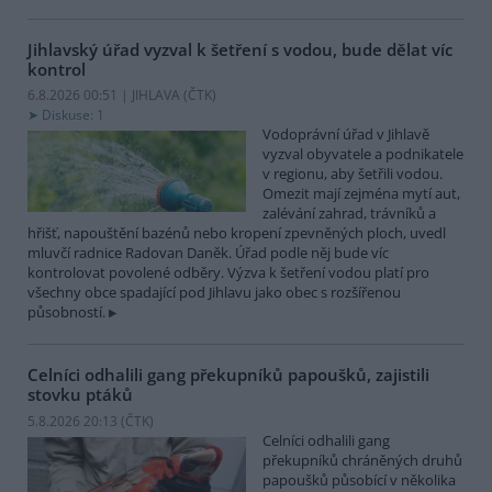
Jihlavský úřad vyzval k šetření s vodou, bude dělat víc
kontrol
6.8.2026 00:51 | JIHLAVA (
ČTK
)
Diskuse: 1
Vodoprávní úřad v Jihlavě
vyzval obyvatele a podnikatele
v regionu, aby šetřili vodou.
Omezit mají zejména mytí aut,
zalévání zahrad, trávníků a
hřišť, napouštění bazénů nebo kropení zpevněných ploch, uvedl
mluvčí radnice Radovan Daněk. Úřad podle něj bude víc
kontrolovat povolené odběry. Výzva k šetření vodou platí pro
všechny obce spadající pod Jihlavu jako obec s rozšířenou
působností.
Celníci odhalili gang překupníků papoušků, zajistili
stovku ptáků
5.8.2026 20:13 (
ČTK
)
Celníci odhalili gang
překupníků chráněných druhů
papoušků působící v několika