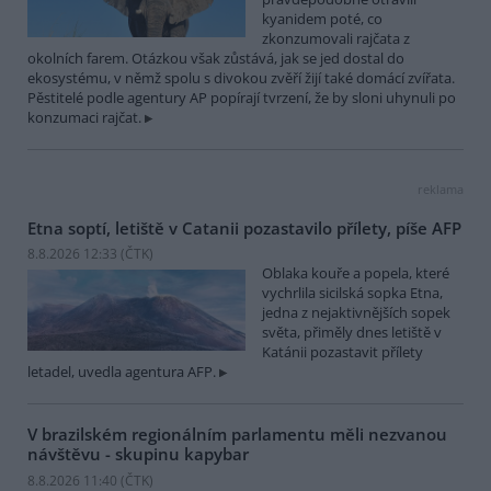
kyanidem poté, co
zkonzumovali rajčata z
okolních farem. Otázkou však zůstává, jak se jed dostal do
ekosystému, v němž spolu s divokou zvěří žijí také domácí zvířata.
Pěstitelé podle agentury AP popírají tvrzení, že by sloni uhynuli po
konzumaci rajčat.
reklama
Etna soptí, letiště v Catanii pozastavilo přílety, píše AFP
8.8.2026 12:33 (
ČTK
)
Oblaka kouře a popela, které
vychrlila sicilská sopka Etna,
jedna z nejaktivnějších sopek
světa, přiměly dnes letiště v
Katánii pozastavit přílety
letadel, uvedla agentura AFP.
V brazilském regionálním parlamentu měli nezvanou
návštěvu - skupinu kapybar
8.8.2026 11:40 (
ČTK
)