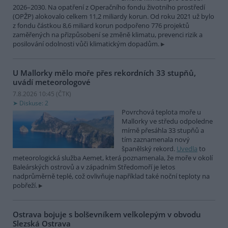
2026–2030. Na opatření z Operačního fondu životního prostředí
(OPŽP) alokovalo celkem 11,2 miliardy korun. Od roku 2021 už bylo
z fondu částkou 8,6 miliard korun podpořeno 776 projektů
zaměřených na přizpůsobení se změně klimatu, prevenci rizik a
posilování odolnosti vůči klimatickým dopadům.
U Mallorky mělo moře přes rekordních 33 stupňů,
uvádí meteorologové
7.8.2026 10:45 (
ČTK
)
Diskuse: 2
Povrchová teplota moře u
Mallorky ve středu odpoledne
mírně přesáhla 33 stupňů a
tím zaznamenala nový
španělský rekord.
Uvedla
to
meteorologická služba Aemet, která poznamenala, že moře v okolí
Baleárských ostrovů a v západním Středomoří je letos
nadprůměrně teplé, což ovlivňuje například také noční teploty na
pobřeží.
Ostrava bojuje s bolševníkem velkolepým v obvodu
Slezská Ostrava