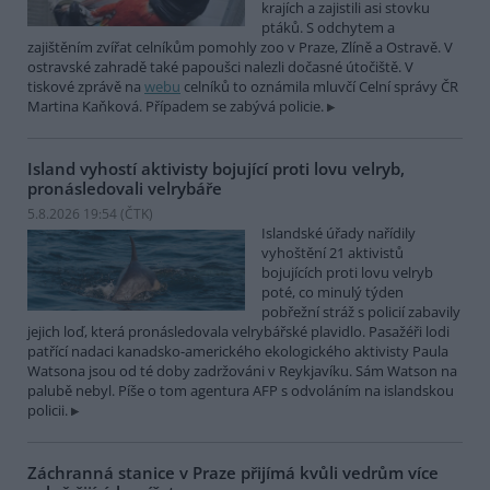
krajích a zajistili asi stovku
ptáků. S odchytem a
zajištěním zvířat celníkům pomohly zoo v Praze, Zlíně a Ostravě. V
ostravské zahradě také papoušci nalezli dočasné útočiště. V
tiskové zprávě na
webu
celníků to oznámila mluvčí Celní správy ČR
Martina Kaňková. Případem se zabývá policie.
Island vyhostí aktivisty bojující proti lovu velryb,
pronásledovali velrybáře
5.8.2026 19:54 (
ČTK
)
Islandské úřady nařídily
vyhoštění 21 aktivistů
bojujících proti lovu velryb
poté, co minulý týden
pobřežní stráž s policií zabavily
jejich loď, která pronásledovala velrybářské plavidlo. Pasažéři lodi
patřící nadaci kanadsko-amerického ekologického aktivisty Paula
Watsona jsou od té doby zadržováni v Reykjavíku. Sám Watson na
palubě nebyl. Píše o tom agentura AFP s odvoláním na islandskou
policii.
Záchranná stanice v Praze přijímá kvůli vedrům více