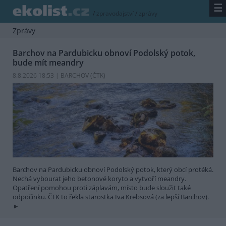
☰
/
zpravodajství
/
zprávy
Zprávy
Barchov na Pardubicku obnoví Podolský potok,
bude mít meandry
8.8.2026 18:53 | BARCHOV (
ČTK
)
Barchov na Pardubicku obnoví Podolský potok, který obcí protéká.
Nechá vybourat jeho betonové koryto a vytvoří meandry.
Opatření pomohou proti záplavám, místo bude sloužit také
odpočinku. ČTK to řekla starostka Iva Krebsová (za lepší Barchov).