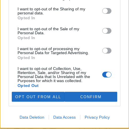
I want to opt-out of the Sharing of my
Veterináři v horku ošetřují více zvířat, ohrožení jsou psi
personal data.
se zploštělým čumákem
Opted In
6.8.2026 15:15 (
ČTK
)
Veterináři v současných
I want to opt-out of the Sale of my
Personal Data.
vedrech ošetřují více zvířat.
Opted In
Mezi nejrizikovější skupiny
podle nich patří plemena psů s
I want to opt-out of processing my
krátkou lebkou a zploštělým
Personal Data for Targeted Advertising.
čumákem, jako jsou například mopsi nebo buldočci, starší jedinci a
Opted In
zvířata se srdečním onemocněním. Jejich majitelé pro ně
vyhledávají veterinární ošetření nejčastěji kvůli přehřátí organismu,
I want to opt-out of Collection, Use,
dehydrataci nebo kolapsu. ČTK to sdělila viceprezidentka Komory
Retention, Sale, and/or Sharing of my
veterinárních lékařů ČR Kateřina Valdhans.
Personal Data that Is Unrelated with the
Purposes for which it was collected.
Opted Out
Do Prahy dorazili jezdci cyklistické štafety, míří na
konferenci o klimatu
OPT OUT FROM ALL
CONFIRM
6.8.2026 15:08 | PRAHA (
ČTK
)
Diskuse: 2
Do Prahy dnes dorazili jezdci
Data Deletion
Data Access
Privacy Policy
mezinárodní cyklistické štafety
COP Bike Ride. Účastníci