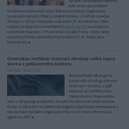
vyrazili z brazilského Belému,
kde se konala poslední
konference smluvních stran Rámcové úmluvy Organizace
spojených národů (OSN) o změně klimatu, a míří do turecké
Antalye, v níž se v listopadu uskuteční 31. konference. Cílem
cyklistů je dopravit na konferenci
deset návrhů
na podporu
cyklistické dopravy. V Praze stráví necelé tři dny. Včera večer
osobně přivítala náměstkyně primátora hl. m. Prahy Jana
Komrsková.
Ománskou mořskou rezervaci ohrožuje velká ropná
skvrna z poškozeného tankeru
6.8.2026 15:03 (
ČTK
)
Bezprostřední ekologická
katastrofa ohrožuje přírodní
rezervaci v Ománu, v jejíž
blízkosti se rozšířila velká
ropná skvrna. Ropa unikla z
lodi, u níž panuje podezření, že patří do takzvané ruské stínové
flotily. S odkazem na sdělení ekologické organizace Greenpeace a
nizozemské nevládní organizace PAX o tom dnes informovala
agentura AFP.