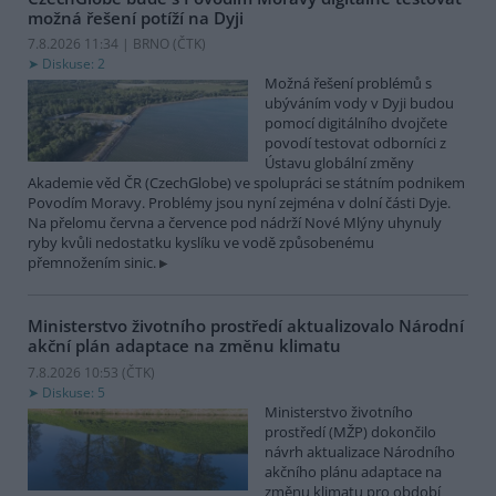
možná řešení potíží na Dyji
7.8.2026 11:34 | BRNO (
ČTK
)
Diskuse: 2
Možná řešení problémů s
ubýváním vody v Dyji budou
pomocí digitálního dvojčete
povodí testovat odborníci z
Ústavu globální změny
Akademie věd ČR (CzechGlobe) ve spolupráci se státním podnikem
Povodím Moravy. Problémy jsou nyní zejména v dolní části Dyje.
Na přelomu června a července pod nádrží Nové Mlýny uhynuly
ryby kvůli nedostatku kyslíku ve vodě způsobenému
přemnožením sinic.
Ministerstvo životního prostředí aktualizovalo Národní
akční plán adaptace na změnu klimatu
7.8.2026 10:53 (
ČTK
)
Diskuse: 5
Ministerstvo životního
prostředí (MŽP) dokončilo
návrh aktualizace Národního
akčního plánu adaptace na
změnu klimatu pro období