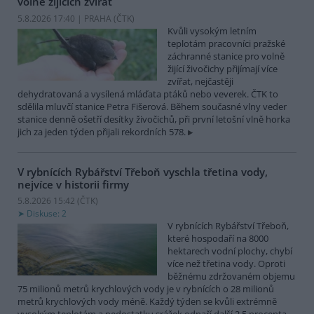
volně žijících zvířat
5.8.2026 17:40 | PRAHA (
ČTK
)
Kvůli vysokým letním
teplotám pracovníci pražské
záchranné stanice pro volně
žijící živočichy přijímají více
zvířat, nejčastěji
dehydratovaná a vysílená mláďata ptáků nebo veverek. ČTK to
sdělila mluvčí stanice Petra Fišerová. Během současné vlny veder
stanice denně ošetří desítky živočichů, při první letošní vlně horka
jich za jeden týden přijali rekordních 578.
V rybnících Rybářství Třeboň vyschla třetina vody,
nejvíce v historii firmy
5.8.2026 15:42 (
ČTK
)
Diskuse: 2
V rybnících Rybářství Třeboň,
které hospodaří na 8000
hektarech vodní plochy, chybí
více než třetina vody. Oproti
běžnému zdržovaném objemu
75 milionů metrů krychlových vody je v rybnících o 28 milionů
metrů krychlových vody méně. Každý týden se kvůli extrémně