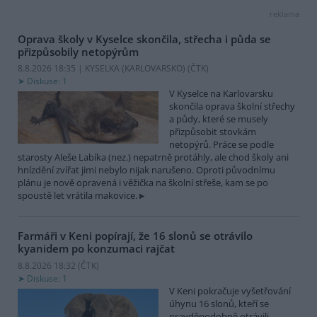
reklama
Oprava školy v Kyselce skončila, střecha i půda se
přizpůsobily netopýrům
8.8.2026 18:35 | KYSELKA (KARLOVARSKO) (
ČTK
)
Diskuse: 1
V Kyselce na Karlovarsku
skončila oprava školní střechy
a půdy, které se musely
přizpůsobit stovkám
netopýrů. Práce se podle
starosty Aleše Labíka (nez.) nepatrně protáhly, ale chod školy ani
hnízdění zvířat jimi nebylo nijak narušeno. Oproti původnímu
plánu je nově opravená i věžička na školní střeše, kam se po
spoustě let vrátila makovice.
Farmáři v Keni popírají, že 16 slonů se otrávilo
kyanidem po konzumaci rajčat
8.8.2026 18:32 (
ČTK
)
Diskuse: 1
V Keni pokračuje vyšetřování
úhynu 16 slonů, kteří se
pravděpodobně otrávili