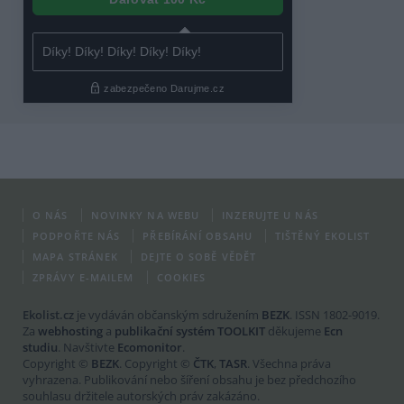
O NÁS
NOVINKY NA WEBU
INZERUJTE U NÁS
PODPOŘTE NÁS
PŘEBÍRÁNÍ OBSAHU
TIŠTĚNÝ EKOLIST
MAPA STRÁNEK
DEJTE O SOBĚ VĚDĚT
ZPRÁVY E-MAILEM
COOKIES
Ekolist.cz
je vydáván občanským sdružením
BEZK
. ISSN 1802-9019.
Za
webhosting
a
publikační systém TOOLKIT
děkujeme
Ecn
studiu
. Navštivte
Ecomonitor
.
Copyright ©
BEZK
. Copyright ©
ČTK
,
TASR
. Všechna práva
vyhrazena. Publikování nebo šíření obsahu je bez předchozího
souhlasu držitele autorských práv zakázáno.