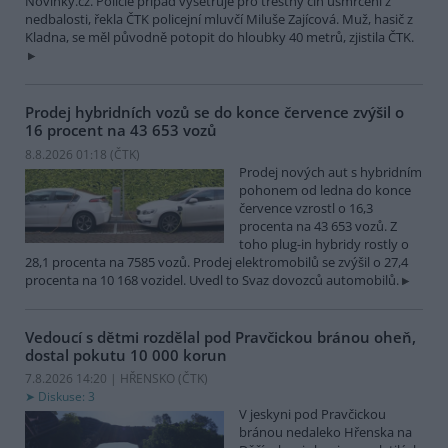
Novinky.cz. Policie případ vyšetřuje pro trestný čin usmrcení z
nedbalosti, řekla ČTK policejní mluvčí Miluše Zajícová. Muž, hasič z
Kladna, se měl původně potopit do hloubky 40 metrů, zjistila ČTK.
Prodej hybridních vozů se do konce července zvýšil o
16 procent na 43 653 vozů
8.8.2026 01:18 (
ČTK
)
Prodej nových aut s hybridním
pohonem od ledna do konce
července vzrostl o 16,3
procenta na 43 653 vozů. Z
toho plug-in hybridy rostly o
28,1 procenta na 7585 vozů. Prodej elektromobilů se zvýšil o 27,4
procenta na 10 168 vozidel. Uvedl to Svaz dovozců automobilů.
Vedoucí s dětmi rozdělal pod Pravčickou bránou oheň,
dostal pokutu 10 000 korun
7.8.2026 14:20 | HŘENSKO (
ČTK
)
Diskuse: 3
V jeskyni pod Pravčickou
bránou nedaleko Hřenska na