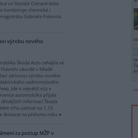
ice ve Slezské Ostravě letos
to kombinuje chemické i
magistrátu Gabriela Pokorná.
sa
lavi výrobu nového
5.
Do
obilka Škoda Auto zahájila ve
Če
 hlavním závodě v Mladé
b
lavi sériovou výrobu nového
elektrického sedmimístného
eaq. Jde o největší vůz v
re
rvence automobilka přijala
dřívějších informací Škoda
kém trhu začínat na 1,15
e dostane na přelomu roku.
námení za postup MŽP v