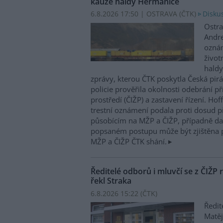
kauze haldy Heřmanice
6.8.2026 17:50 | OSTRAVA (
ČTK
)
Diskus
Ostra
Andre
oznám
život
haldy
zprávy, kterou ČTK poskytla Česká pirá
policie prověřila okolnosti odebrání p
prostředí (ČIŽP) a zastavení řízení. Ho
trestní oznámení podala proti dosud 
působícím na MŽP a ČIŽP, případně dal
popsaném postupu může být zjištěna 
MŽP a ČIŽP ČTK shání.
Ředitelé odborů i mluvčí se z ČIŽP r
řekl Straka
6.8.2026 15:22 (
ČTK
)
Ředit
Matěj