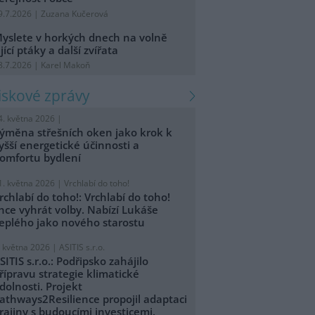
9.7.2026 | Zuzana Kučerová
yslete v horkých dnech na volně
ijící ptáky a další zvířata
8.7.2026 | Karel Makoň
tiskové zprávy
4. května 2026 |
ýměna střešních oken jako krok k
yšší energetické účinnosti a
omfortu bydlení
1. května 2026 |
Vrchlabí do toho!
rchlabí do toho!: Vrchlabí do toho!
hce vyhrát volby. Nabízí Lukáše
eplého jako nového starostu
. května 2026 |
ASITIS s.r.o.
SITIS s.r.o.: Podřipsko zahájilo
řípravu strategie klimatické
dolnosti. Projekt
athways2Resilience propojil adaptaci
rajiny s budoucími investicemi.