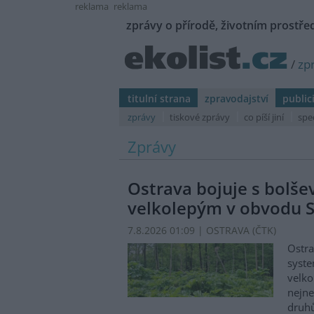
reklama
reklama
zprávy o přírodě, životním prostřed
/
zp
titulní strana
zpravodajství
public
zprávy
tiskové zprávy
co píší jiní
spe
Zprávy
Ostrava bojuje s bolš
velkolepým v obvodu S
7.8.2026 01:09 | OSTRAVA (
ČTK
)
Ostra
syste
velko
nejn
druhů