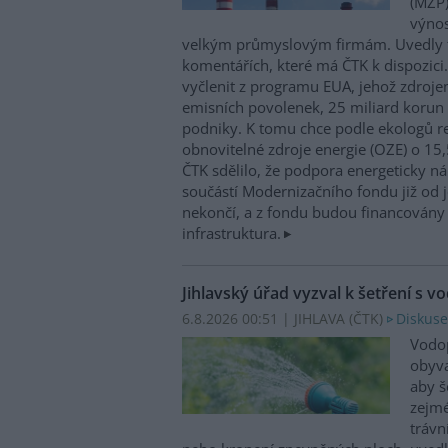
(MŽP)
výnos
velkým průmyslovým firmám. Uvedly 
komentářích, které má ČTK k dispozici.
vyčlenit z programu EUA, jehož zdroje
emisních povolenek, 25 miliard korun
podniky. K tomu chce podle ekologů re
obnovitelné zdroje energie (OZE) o 15,
ČTK sdělilo, že podpora energeticky 
součástí Modernizačního fondu již od 
nekončí, a z fondu budou financovány 
infrastruktura.
Jihlavský úřad vyzval k šetření s v
6.8.2026 00:51 | JIHLAVA (
ČTK
)
Diskuse
Vodop
obyva
aby š
zejmé
trávn