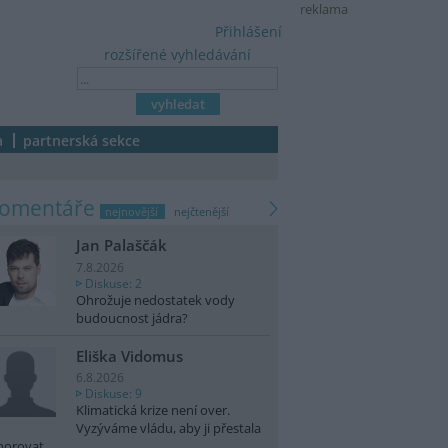
reklama
Přihlášení
rozšířené vyhledávání
a
partnerská sekce
komentáře
nejnovější
nejčtenější
Jan Palaščák
7.8.2026
Diskuse: 2
Ohrožuje nedostatek vody
budoucnost jádra?
Eliška Vidomus
6.8.2026
Diskuse: 9
Klimatická krize není over.
Vyzýváme vládu, aby ji přestala
norovat