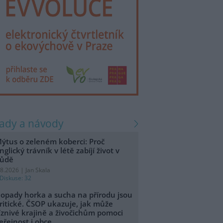
rady a návody
ýtus o zeleném koberci: Proč
nglický trávník v létě zabíjí život v
ůdě
.8.2026 | Jan Skala
Diskuse: 32
opady horka a sucha na přírodu jsou
ritické. ČSOP ukazuje, jak může
íznivé krajině a živočichům pomoci
eřejnost i obce