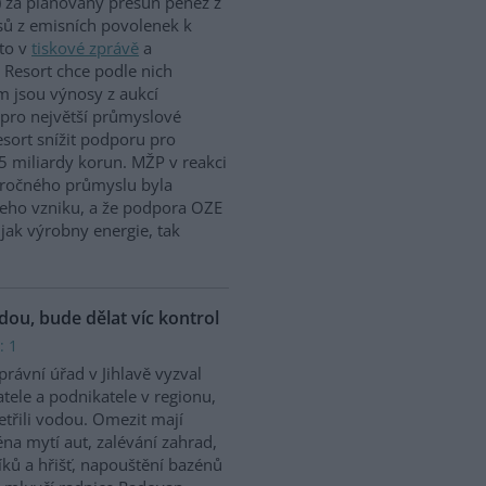
 za plánovaný přesun peněz z
ů z emisních povolenek k
to v
tiskové zprávě
a
 Resort chce podle nich
m jsou výnosy z aukcí
 pro největší průmyslové
sort snížit podporu pro
5 miliardy korun. MŽP v reakci
náročného průmyslu byla
jeho vzniku, a že podpora OZE
jak výrobny energie, tak
odou, bude dělat víc kontrol
: 1
rávní úřad v Jihlavě vyzval
tele a podnikatele v regionu,
etřili vodou. Omezit mají
na mytí aut, zalévání zahrad,
íků a hřišť, napouštění bazénů