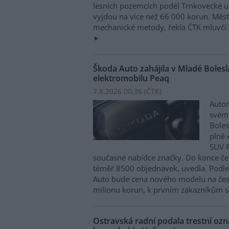
lesních pozemcích podél Trnkovecké ul
vyjdou na více než 66 000 korun. Měs
mechanické metody, řekla ČTK mluvčí 
Škoda Auto zahájila v Mladé Boles
elektromobilu Peaq
7.8.2026 00:36 (
ČTK
)
Autom
svém
Boles
plně 
SUV P
současné nabídce značky. Do konce če
téměř 8500 objednávek, uvedla. Podle 
Auto bude cena nového modelu na čes
milionu korun, k prvním zákazníkům s
Ostravská radní podala trestní oz