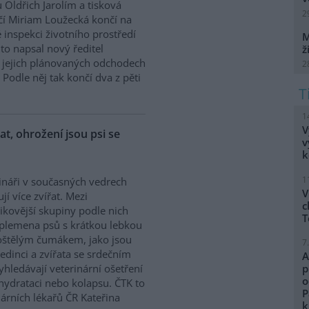
 Oldřich Jarolím a tisková
2
í Miriam Loužecká končí na
 inspekci životního prostředí
M
K to napsal nový ředitel
ž
 O jejich plánovaných odchodech
2
Podle něj tak končí dva z pěti
1
V
řat, ohrožení jsou psi se
v
k
1
ináři v současných vedrech
V
ují více zvířat. Mezi
c
zikovější skupiny podle nich
T
 plemena psů s krátkou lebkou
oštělým čumákem, jako jsou
7
edinci a zvířata se srdečním
A
hledávají veterinární ošetření
p
o
ehydrataci nebo kolapsu. ČTK to
P
árních lékařů ČR Kateřina
k