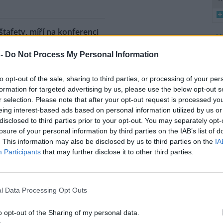
 štafety, míří na konferenci
8
 2
 -
Do Not Process My Personal Information
K
ahy dnes dorazili jezdci
O
árodní cyklistické štafety COP
to opt-out of the sale, sharing to third parties, or processing of your per
Ride. Účastníci vyrazili z
9
formation for targeted advertising by us, please use the below opt-out s
O
lského Belému, kde se konala
r selection. Please note that after your opt-out request is processed y
s
dní konference smluvních
eing interest-based ads based on personal information utilized by us or
ojených národů (OSN) o změně
disclosed to third parties prior to your opt-out. You may separately opt-
1
íž se v listopadu uskuteční 31.
(
losure of your personal information by third parties on the IAB’s list of
 na konferenci
deset návrhů
na
H
. This information may also be disclosed by us to third parties on the
IA
p
ráví necelé tři dny. Včera
Participants
that may further disclose it to other third parties.
a
mátora hl. m. Prahy Jana
l Data Processing Opt Outs
uje velká ropná skvrna z
o opt-out of the Sharing of my personal data.