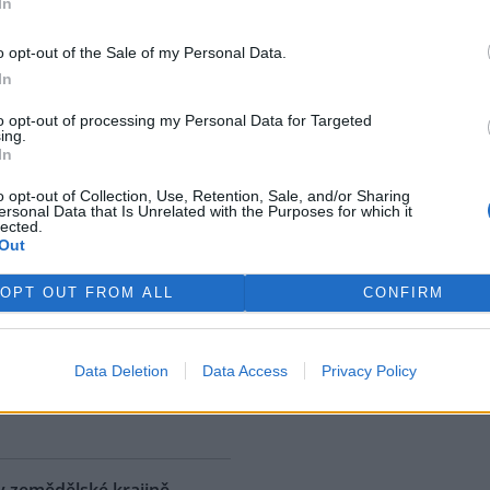
In
ostřední ekologická katastrofa
uje přírodní rezervaci v
o opt-out of the Sale of my Personal Data.
, v jejíž blízkosti se rozšířila
In
 ropná skvrna. Ropa unikla z
 u níž panuje podezření, že
to opt-out of processing my Personal Data for Targeted
ing.
. S odkazem na sdělení
In
izozemské nevládní organizace
 AFP.
o opt-out of Collection, Use, Retention, Sale, and/or Sharing
ersonal Data that Is Unrelated with the Purposes for which it
lected.
Out
ské řeky minimální průtoky
K
)
OPT OUT FROM ALL
CONFIRM
 nedostatku srážek je téměř ve
 jihočeských řekách historicky
nší průtok vody. Nejhorší je
Data Deletion
Data Access
Privacy Policy
ce v rovinatých oblastech,
rek
klad na Českobudějovicku. ČTK
v zemědělské krajině,