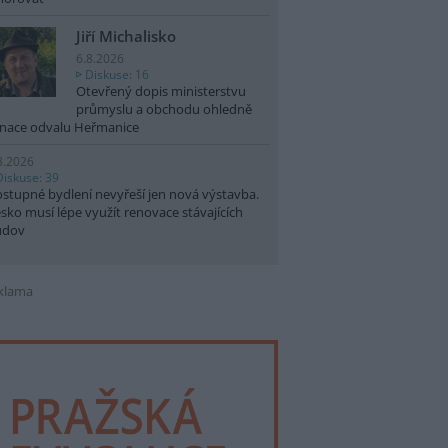
Jiří Michalisko
6.8.2026
Diskuse: 16
Otevřený dopis ministerstvu
průmyslu a obchodu ohledně
nace odvalu Heřmanice
8.2026
Diskuse: 39
stupné bydlení nevyřeší jen nová výstavba.
sko musí lépe využít renovace stávajících
udov
klama