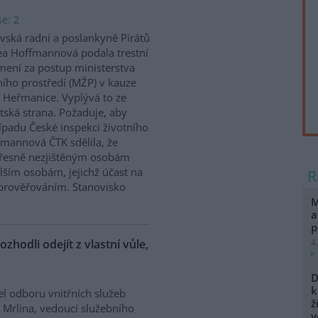
e: 2
vská radní a poslankyně Pirátů
a Hoffmannová podala trestní
ení za postup ministerstva
ního prostředí (MŽP) v kauze
 Heřmanice. Vyplývá to ze
tská strana. Požaduje, aby
řípadu České inspekci životního
ffmannová ČTK sdělila, že
přesně nezjištěným osobám
ším osobám, jejichž účast na
prověřováním. Stanovisko
M
a
p
ozhodli odejít z vlastní vůle,
4
D
k
el odboru vnitřních služeb
ž
 Mrlina, vedoucí služebního
v