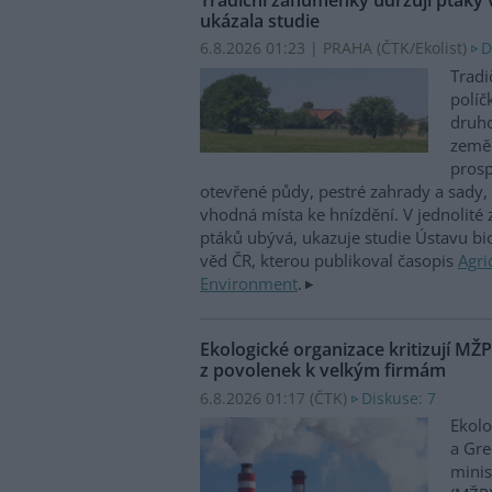
ukázala studie
6.8.2026 01:23 | PRAHA (
ČTK/Ekolist
)
D
Tradi
políč
druho
zeměd
prosp
otevřené půdy, pestré zahrady a sady, 
vhodná místa ke hnízdění. V jednolité
ptáků ubývá, ukazuje studie Ústavu b
věd ČR, kterou publikoval časopis
Agri
Environment
.
Ekologické organizace kritizují MŽ
z povolenek k velkým firmám
6.8.2026 01:17 (
ČTK
)
Diskuse: 7
Ekolo
a Gre
minis