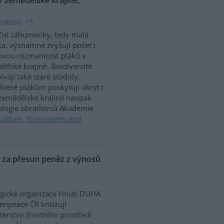
iskuse: 15
ční záhumenky, tedy malá
ka, významně zvyšují počet i
vou rozmanitost ptáků v
ělské krajině. Biodiverzitě
ívají také staré stodoly,
které ptákům poskytují úkryt i
 zemědělské krajině naopak
iologie obratlovců Akademie
culture, Ecosystems and
P za přesun peněz z výnosů
gické organizace Hnutí DUHA
enpeace ČR kritizují
terstvo životního prostředí