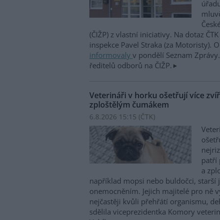
úřadu
mluvč
České
(ČIŽP) z vlastní iniciativy. Na dotaz ČT
inspekce Pavel Straka (za Motoristy).
informovaly
v pondělí Seznam Zprávy. 
ředitelů odborů na ČIŽP.
Veterináři v horku ošetřují více zví
zploštělým čumákem
6.8.2026 15:15 (
ČTK
)
Veter
ošetř
nejri
patří
a zpl
například mopsi nebo buldočci, starší j
onemocněním. Jejich majitelé pro ně vy
nejčastěji kvůli přehřátí organismu, d
sdělila viceprezidentka Komory veterin