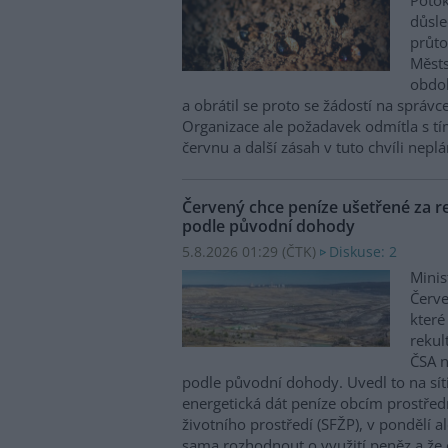
Potok
důsl
průto
Městs
obdob
a obrátil se proto se žádostí na správc
Organizace ale požadavek odmítla s tím
červnu a další zásah v tuto chvíli neplán
Červený chce peníze ušetřené za re
podle původní dohody
5.8.2026 01:29 (
ČTK
)
Diskuse: 2
Minis
Červe
které
rekul
ČSA n
podle původní dohody. Uvedl to na sít
energetická dát peníze obcím prostřed
životního prostředí (SFŽP), v pondělí a
sama rozhodnout o využití peněz a že