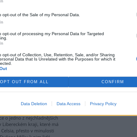
In
use: 4
o opt-out of the Sale of my Personal Data.
tický přístav v rumunském
In
 Corabia, které leží na břehu
e, je opuštěný. Až na několik
to opt-out of processing my Personal Data for Targeted
ing.
 uvázlých v řasách. Hladina
In
je tak nízko, že plavidla už
ístavu vplouvat ani z něj
o opt-out of Collection, Use, Retention, Sale, and/or Sharing
ersonal Data that Is Unrelated with the Purposes for which it
lected.
Out
vají za tropických teplot
OPT OUT FROM ALL
CONFIRM
vské dolomitové jeskyně na
Data Deletion
Data Access
Privacy Policy
sku zažívají za současných
rek
ckých teplot nečekaný nápor.
ice o jedno z nejchladnějších
v Libereckém kraji, které má
 Celsia, přesto v minulosti