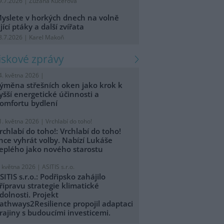
9.7.2026 | Zuzana Kučerová
yslete v horkých dnech na volně
ijící ptáky a další zvířata
8.7.2026 | Karel Makoň
tiskové zprávy
4. května 2026 |
ýměna střešních oken jako krok k
yšší energetické účinnosti a
omfortu bydlení
1. května 2026 |
Vrchlabí do toho!
rchlabí do toho!: Vrchlabí do toho!
hce vyhrát volby. Nabízí Lukáše
eplého jako nového starostu
. května 2026 |
ASITIS s.r.o.
SITIS s.r.o.: Podřipsko zahájilo
řípravu strategie klimatické
dolnosti. Projekt
athways2Resilience propojil adaptaci
rajiny s budoucími investicemi.