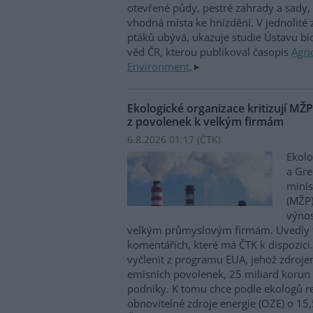
otevřené půdy, pestré zahrady a sady, 
vhodná místa ke hnízdění. V jednolité
ptáků ubývá, ukazuje studie Ústavu b
věd ČR, kterou publikoval časopis
Agri
Environment
.
Ekologické organizace kritizují MŽ
z povolenek k velkým firmám
6.8.2026 01:17 (
ČTK
)
Ekolo
a Gre
minis
(MŽP)
výnos
velkým průmyslovým firmám. Uvedly 
komentářích, které má ČTK k dispozici.
vyčlenit z programu EUA, jehož zdroje
emisních povolenek, 25 miliard korun
podniky. K tomu chce podle ekologů re
obnovitelné zdroje energie (OZE) o 15,