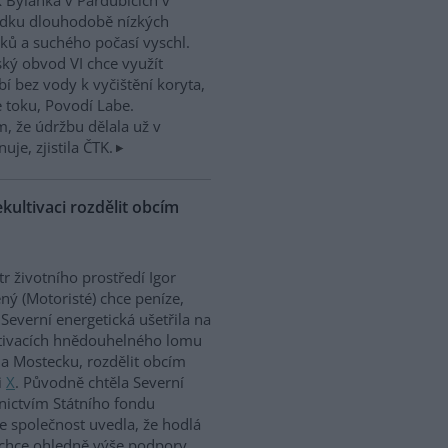
 Bylanka v Pardubicích v
edku dlouhodobě nízkých
ků a suchého počasí vyschl.
ký obvod VI chce využít
í bez vody k vyčištění koryta,
e toku, Povodí Labe.
, že údržbu dělala už v
uje, zjistila ČTK.
kultivaci rozdělit obcím
tr životního prostředí Igor
ný (Motoristé) chce peníze,
 Severní energetická ušetřila na
tivacích hnědouhelného lomu
a Mostecku, rozdělit obcím
i
X
. Původně chtěla Severní
nictvím Státního fondu
le společnost uvedla, že hodlá
 chce ohledně výše podpory