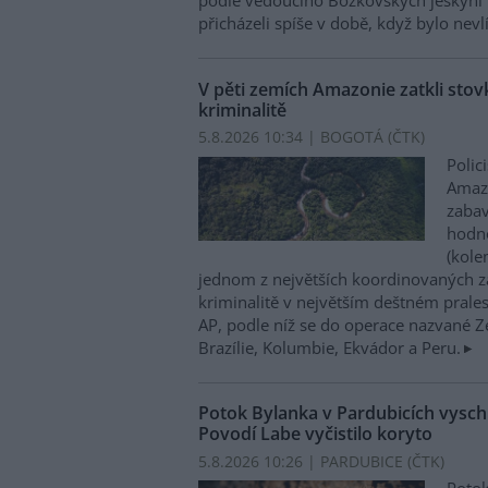
podle vedoucího Bozkovských jeskyní 
přicházeli spíše v době, když bylo nevl
V pěti zemích Amazonie zatkli stovk
kriminalitě
5.8.2026 10:34 | BOGOTÁ (
ČTK
)
Polic
Amazo
zabav
hodno
(kole
jednom z největších koordinovaných z
kriminalitě v největším deštném prales
AP, podle níž se do operace nazvané Zel
Brazílie, Kolumbie, Ekvádor a Peru.
Potok Bylanka v Pardubicích vysch
Povodí Labe vyčistilo koryto
5.8.2026 10:26 | PARDUBICE (
ČTK
)