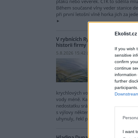
ptáků nebo veverek. ČTK to sdělila mlu
Během současné vlny veder stanice den
při první letošní vlně horka jich za jed
Ekolist.cz
V rybnících Rybářství Třeboň vyschl
historii firmy
If you wish 
5.8.2026 15:42 (
ČTK
)
sensitive in
V ryb
confirm you
hospo
continue se
ploch
information 
Opro
further disc
obje
participants
krychlových vody je v rybnících o 28 
Downstream 
vody méně. Každý týden se kvůli ext
nedostatku srážek odpaří další 2,5 proc
s výlovy některých rybníků předčasně,
Persona
uhynuly, řekl provozní ředitel Rybářst
I want t
Hladina Dunaje je na rekordním min