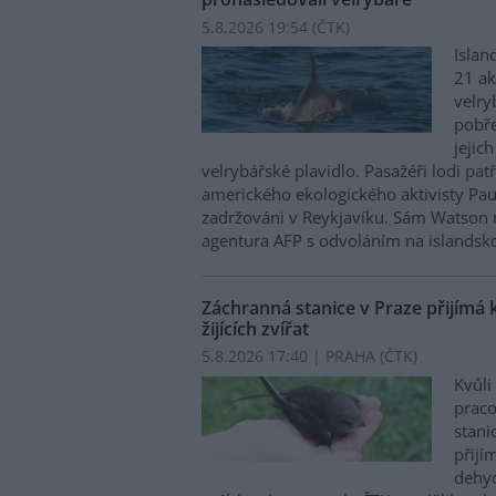
5.8.2026 19:54 (
ČTK
)
Islan
21 ak
velry
pobře
jejic
velrybářské plavidlo. Pasažéři lodi pat
amerického ekologického aktivisty Pa
zadržováni v Reykjavíku. Sám Watson 
agentura AFP s odvoláním na islandskou
Záchranná stanice v Praze přijímá 
žijících zvířat
5.8.2026 17:40 | PRAHA (
ČTK
)
Kvůli
praco
stani
přijím
dehyd