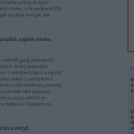
náročného průmyslu byla
jeho vzniku, a že podpora OZE
jak výrobny energie, tak
poušků, zajistili stovku
ci odhalili gang překupníků
něných druhů papoušků
cí v několika krajích a zajistili
tovku ptáků. S odchytem a
M
a
těním zvířat celníkům pomohly
p
ské zahradě také papoušci
4
rávě na
webu
celníků to
ina Kaňková. Případem se
D
k
ž
ti lovu velryb,
v