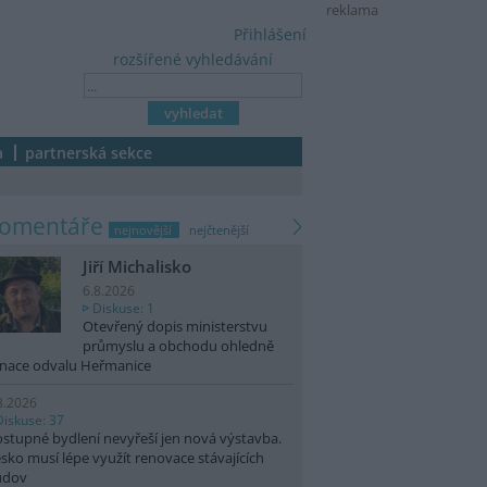
reklama
Přihlášení
rozšířené vyhledávání
a
partnerská sekce
komentáře
nejnovější
nejčtenější
Jiří Michalisko
6.8.2026
Diskuse: 1
Otevřený dopis ministerstvu
průmyslu a obchodu ohledně
nace odvalu Heřmanice
8.2026
Diskuse: 37
stupné bydlení nevyřeší jen nová výstavba.
sko musí lépe využít renovace stávajících
udov