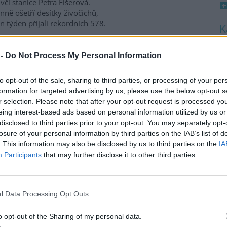
včí stanice Petra Fišerová.
ně ošetří desítky živočichů,
en týden přijali rekordních 578.
8
K
 -
Do Not Process My Personal Information
a třetina vody, nejvíce v
O
9
to opt-out of the sale, sharing to third parties, or processing of your per
O
formation for targeted advertising by us, please use the below opt-out s
s
nících Rybářství Třeboň, které
r selection. Please note that after your opt-out request is processed y
daří na 8000 hektarech vodní
eing interest-based ads based on personal information utilized by us or
1
y, chybí více než třetina vody.
disclosed to third parties prior to your opt-out. You may separately opt-
(
ti běžnému zdržovaném
H
losure of your personal information by third parties on the IAB’s list of
mu 75 milionů metrů
p
. This information may also be disclosed by us to third parties on the
IA
a
milionů metrů krychlových
Participants
that may further disclose it to other third parties.
rémně vysokým teplotám a
enta. Kvůli suchu začali rybáři
 protože by jinak ryby
l Data Processing Opt Outs
ví Třeboň Vladimír Kukačka.
o opt-out of the Sharing of my personal data.
imu; lodě uvázly, rybáři