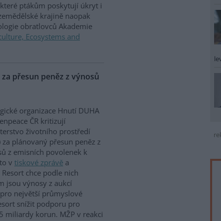
které ptákům poskytují úkryt i
 zemědělské krajině naopak
iologie obratlovců Akademie
culture, Ecosystems and
le
P za přesun peněz z výnosů
gické organizace Hnutí DUHA
enpeace ČR kritizují
terstvo životního prostředí
re
 za plánovaný přesun peněz z
ů z emisních povolenek k
to v
tiskové zprávě
a
 Resort chce podle nich
m jsou výnosy z aukcí
 pro největší průmyslové
sort snížit podporu pro
5 miliardy korun. MŽP v reakci