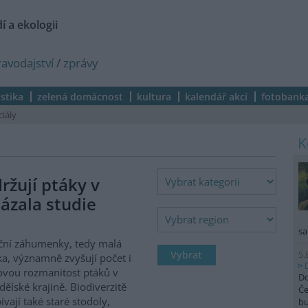
í a ekologii
ravodajství
/
zprávy
istika
zelená domácnost
kultura
kalendář akcí
fotobank
ciály
žují ptáky v
ázala studie
sa
ční záhumenky, tedy malá
5.
ka, významně zvyšují počet i
vou rozmanitost ptáků v
Do
ělské krajině. Biodiverzitě
Če
ívají také staré stodoly,
b