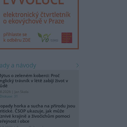
rady a návody
ýtus o zeleném koberci: Proč
nglický trávník v létě zabíjí život v
ůdě
.8.2026 | Jan Skala
Diskuse: 31
opady horka a sucha na přírodu jsou
ritické. ČSOP ukazuje, jak může
íznivé krajině a živočichům pomoci
eřejnost i obce