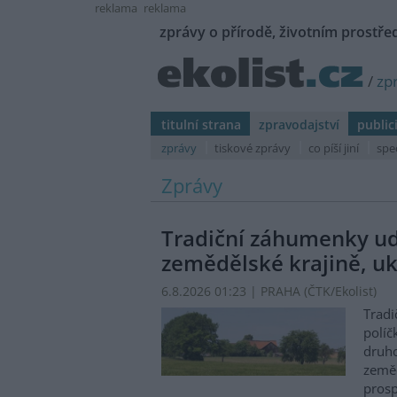
reklama
reklama
zprávy o přírodě, životním prostřed
/
zp
titulní strana
zpravodajství
public
zprávy
tiskové zprávy
co píší jiní
spe
Zprávy
Tradiční záhumenky udr
zemědělské krajině, uk
6.8.2026 01:23 | PRAHA (
ČTK/Ekolist
)
Tradi
políč
druho
zeměd
prosp