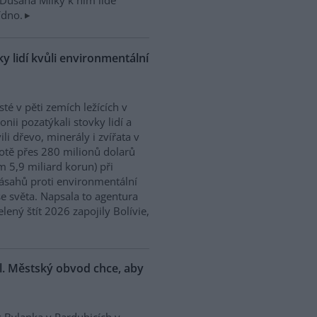
Dušana Milky k nim lidé
ídno.
y lidí kvůli environmentální
isté v pěti zemích ležících v
nii pozatýkali stovky lidí a
ili dřevo, minerály i zvířata v
tě přes 280 milionů dolarů
m 5,9 miliard korun) při
ásahů proti environmentální
e světa. Napsala to agentura
ený štít 2026 zapojily Bolívie,
l. Městský obvod chce, aby