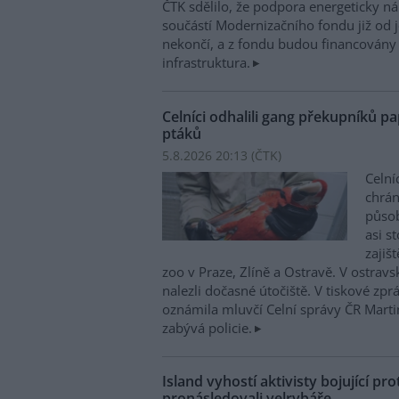
ČTK sdělilo, že podpora energeticky 
součástí Modernizačního fondu již od 
nekončí, a z fondu budou financovány 
infrastruktura.
Celníci odhalili gang překupníků pa
ptáků
5.8.2026 20:13 (
ČTK
)
Celní
chrá
působí
asi s
zajiš
zoo v Praze, Zlíně a Ostravě. V ostrav
nalezli dočasné útočiště. V tiskové zp
oznámila mluvčí Celní správy ČR Mart
zabývá policie.
Island vyhostí aktivisty bojující pro
pronásledovali velrybáře