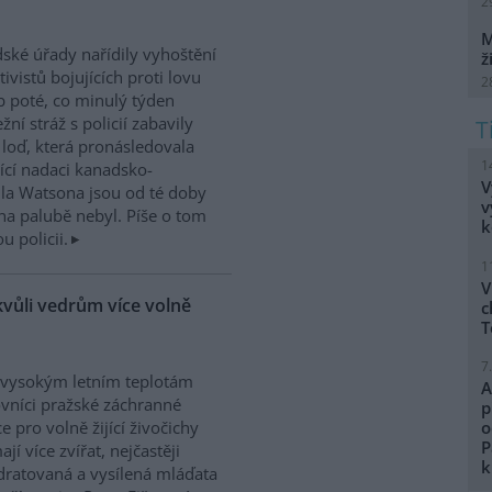
2
M
dské úřady nařídily vyhoštění
ž
tivistů bojujících proti lovu
2
b poté, co minulý týden
žní stráž s policií zabavily
h loď, která pronásledovala
1
řící nadaci kanadsko-
V
ula Watsona jsou od té doby
v
na palubě nebyl. Píše o tom
k
 policii.
1
V
kvůli vedrům více volně
c
T
7
 vysokým letním teplotám
A
vníci pražské záchranné
p
ce pro volně žijící živočichy
o
P
ají více zvířat, nejčastěji
k
ratovaná a vysílená mláďata