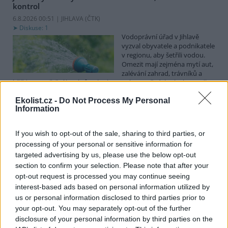
kontrol
6.8.2026 00:51 | JIHLAVA (
ČTK
)
Diskuse: 1
Vodoprávní úřad v Jihlavě
vyzval obyvatele a podnikatele
v regionu, aby šetřili vodou.
Omezit mají zejména mytí aut,
zalévání zahrad, trávníků a
hřišť, napouštění bazénů nebo kropení zpevněných ploch, uvedl
mluvčí radnice Radovan Daněk. Úřad podle něj bude víc
Ekolist.cz -
Do Not Process My Personal
kontrolovat povolené odběry. Výzva k šetření vodou platí pro
Information
všechny obce spadající pod Jihlavu jako obec s rozšířenou
působností.
If you wish to opt-out of the sale, sharing to third parties, or
processing of your personal or sensitive information for
Celníci odhalili gang překupníků papoušků, zajistili
targeted advertising by us, please use the below opt-out
stovku ptáků
section to confirm your selection. Please note that after your
5.8.2026 20:13 (
ČTK
)
opt-out request is processed you may continue seeing
Celníci odhalili gang
interest-based ads based on personal information utilized by
překupníků chráněných druhů
papoušků působící v několika
us or personal information disclosed to third parties prior to
krajích a zajistili asi stovku
your opt-out. You may separately opt-out of the further
ptáků. S odchytem a
disclosure of your personal information by third parties on the
zajištěním zvířat celníkům pomohly zoo v Praze, Zlíně a Ostravě. V