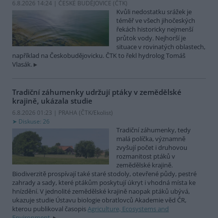
6.8.2026 14:24 | ČESKÉ BUDĚJOVICE (
ČTK
)
Kvůli nedostatku srážek je
téměř ve všech jihočeských
řekách historicky nejmenší
průtok vody. Nejhorší je
situace v rovinatých oblastech,
například na Českobudějovicku. ČTK to řekl hydrolog Tomáš
Vlasák.
Tradiční záhumenky udržují ptáky v zemědělské
krajině, ukázala studie
6.8.2026 01:23 | PRAHA (
ČTK/Ekolist
)
Diskuse: 26
Tradiční záhumenky, tedy
malá políčka, významně
zvyšují počet i druhovou
rozmanitost ptáků v
zemědělské krajině.
Biodiverzitě prospívají také staré stodoly, otevřené půdy, pestré
zahrady a sady, které ptákům poskytují úkryt i vhodná místa ke
hnízdění. V jednolité zemědělské krajině naopak ptáků ubývá,
ukazuje studie Ústavu biologie obratlovců Akademie věd ČR,
kterou publikoval časopis
Agriculture, Ecosystems and
Environment
.