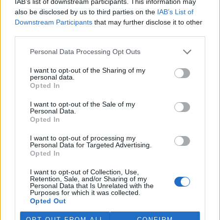
IAB’s list of downstream participants. This information may
ostravské zahradě také papoušci nalezli dočasné útočiště. V
also be disclosed by us to third parties on the
IAB’s List of
tiskové zprávě na
webu
celníků to oznámila mluvčí Celní správy ČR
Downstream Participants
that may further disclose it to other
Martina Kaňková. Případem se zabývá policie.
third parties.
Island vyhostí aktivisty bojující proti lovu velryb,
Personal Data Processing Opt Outs
pronásledovali velrybáře
I want to opt-out of the Sharing of my
5.8.2026 19:54 (
ČTK
)
personal data.
Islandské úřady nařídily
Opted In
vyhoštění 21 aktivistů
bojujících proti lovu velryb
I want to opt-out of the Sale of my
poté, co minulý týden
Personal Data.
pobřežní stráž s policií zabavily
Opted In
jejich loď, která pronásledovala velrybářské plavidlo. Pasažéři lodi
patřící nadaci kanadsko-amerického ekologického aktivisty Paula
I want to opt-out of processing my
Watsona jsou od té doby zadržováni v Reykjavíku. Sám Watson na
Personal Data for Targeted Advertising.
palubě nebyl. Píše o tom agentura AFP s odvoláním na islandskou
Opted In
policii.
I want to opt-out of Collection, Use,
Retention, Sale, and/or Sharing of my
Personal Data that Is Unrelated with the
Záchranná stanice v Praze přijímá kvůli vedrům více
Purposes for which it was collected.
volně žijících zvířat
Opted Out
5.8.2026 17:40 | PRAHA (
ČTK
)
Kvůli vysokým letním
OPT OUT FROM ALL
CONFIRM