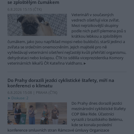
se zploštělým čumákem
6.8.2026 15:15 (
ČTK
)
Veterináři v současných
vedrech ošetřují více zvířat.
Mezi nejrizikovější skupiny
podle nich patří plemena psů s
krátkou lebkou a zploštělým
čumákem, jako jsou například mopsi nebo buldočci, starší jedinci a
zvířata se srdečním onemocněním. Jejich majitelé pro ně
vyhledávají veterinární ošetření nejčastěji kvůli přehřátí organismu,
dehydrataci nebo kolapsu. ČTK to sdělila viceprezidentka Komory
veterinárních lékařů ČR Kateřina Valdhans.
Do Prahy dorazili jezdci cyklistické štafety, míří na
konferenci o klimatu
6.8.2026 15:08 | PRAHA (
ČTK
)
Diskuse: 2
Do Prahy dnes dorazili jezdci
mezinárodní cyklistické štafety
COP Bike Ride. Účastníci
vyrazili z brazilského Belému,
kde se konala poslední
konference smluvních stran Rámcové úmluvy Organizace