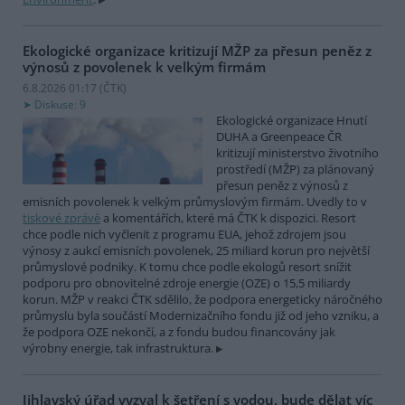
Ekologické organizace kritizují MŽP za přesun peněz z
výnosů z povolenek k velkým firmám
6.8.2026 01:17 (
ČTK
)
Diskuse: 9
Ekologické organizace Hnutí
DUHA a Greenpeace ČR
kritizují ministerstvo životního
prostředí (MŽP) za plánovaný
přesun peněz z výnosů z
emisních povolenek k velkým průmyslovým firmám. Uvedly to v
tiskové zprávě
a komentářích, které má ČTK k dispozici. Resort
chce podle nich vyčlenit z programu EUA, jehož zdrojem jsou
výnosy z aukcí emisních povolenek, 25 miliard korun pro největší
průmyslové podniky. K tomu chce podle ekologů resort snížit
podporu pro obnovitelné zdroje energie (OZE) o 15,5 miliardy
korun. MŽP v reakci ČTK sdělilo, že podpora energeticky náročného
průmyslu byla součástí Modernizačního fondu již od jeho vzniku, a
že podpora OZE nekončí, a z fondu budou financovány jak
výrobny energie, tak infrastruktura.
Jihlavský úřad vyzval k šetření s vodou, bude dělat víc