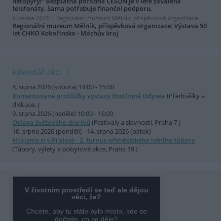
netopýry!“ Bezplatná poradna ČESON je v létě zavalena
telefonáty. Sama potřebuje finanční podporu.
6. srpna 2026 |
Regionální muzeum Mělník, příspěvková organizace
Regionální muzeum Mělník, příspěvková organizace: Výstava 50
let CHKO Kokořínsko - Máchův kraj
kalendář akcí
8. srpna 2026 (sobota) 14:00 - 15:00
Komentované prohlídky výstavy Rostlinná Odysea
(Přednášky a
diskuse, )
9. srpna 2026 (neděle) 10:00 - 16:00
Oslava Světového dne lvů
(Festivaly a slavnosti, Praha 7 )
10. srpna 2026 (pondělí) - 14. srpna 2026 (pátek)
Hrajeme si v Pralese - 2. turnus příměstského letního tábora
(Tábory, výlety a pobytové akce, Praha 19 )