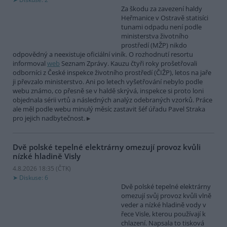
Za škodu za zavezení haldy
Heřmanice v Ostravě statisíci
tunami odpadu není podle
ministerstva životního
prostředí (MŽP) nikdo
odpovědný a neexistuje oficiální viník. O rozhodnutí resortu
informoval
web
Seznam Zprávy. Kauzu čtyři roky prošetřovali
odborníci z České inspekce životního prostředí (ČIŽP), letos na jaře
ji převzalo ministerstvo. Ani po letech vyšetřování nebylo podle
webu známo, co přesně se v haldě skrývá, inspekce si proto loni
objednala sérii vrtů a následných analýz odebraných vzorků. Práce
ale měl podle webu minulý měsíc zastavit šéf úřadu Pavel Straka
pro jejich nadbytečnost.
Dvě polské tepelné elektrárny omezují provoz kvůli
nízké hladině Visly
4.8.2026 18:35 (
ČTK
)
Diskuse: 6
Dvě polské tepelné elektrárny
omezují svůj provoz kvůli vlně
veder a nízké hladině vody v
řece Visle, kterou používají k
chlazení. Napsala to tisková