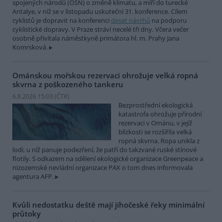
spojených národů (OSN) o změně klimatu, a míří do turecké
Antalye, v níž se v listopadu uskuteční 31. konference. Cílem
cyklistů je dopravit na konferenci
deset návrhů
na podporu
cyklistické dopravy. V Praze stráví necelé tři dny. Včera večer
osobně přivítala náměstkyně primátora hl. m. Prahy Jana
Komrsková.
Ománskou mořskou rezervaci ohrožuje velká ropná
skvrna z poškozeného tankeru
6.8.2026 15:03 (
ČTK
)
Bezprostřední ekologická
katastrofa ohrožuje přírodní
rezervaci v Ománu, v jejíž
blízkosti se rozšířila velká
ropná skvrna. Ropa unikla z
lodi, u níž panuje podezření, že patří do takzvané ruské stínové
flotily. S odkazem na sdělení ekologické organizace Greenpeace a
nizozemské nevládní organizace PAX o tom dnes informovala
agentura AFP.
Kvůli nedostatku deště mají jihočeské řeky minimální
průtoky