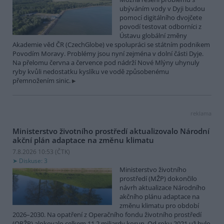
ubýváním vody v Dyji budou
pomocí digitálního dvojčete
povodí testovat odborníci z
Ústavu globální změny
Akademie věd ČR (CzechGlobe) ve spolupráci se státním podnikem
Povodím Moravy. Problémy jsou nyní zejména v dolní části Dyje.
Na přelomu června a července pod nádrží Nové Mlýny uhynuly
ryby kvůli nedostatku kyslíku ve vodě způsobenému
přemnožením sinic.
reklama
Ministerstvo životního prostředí aktualizovalo Národní
akční plán adaptace na změnu klimatu
7.8.2026 10:53 (
ČTK
)
Diskuse: 3
Ministerstvo životního
prostředí (MŽP) dokončilo
návrh aktualizace Národního
akčního plánu adaptace na
změnu klimatu pro období
2026–2030. Na opatření z Operačního fondu životního prostředí
(OPŽP) alokovalo celkem 11,2 miliardy korun. Od roku 2021 už bylo