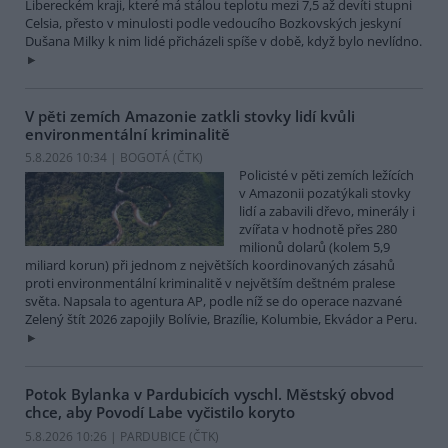
Libereckém kraji, které má stálou teplotu mezi 7,5 až devíti stupni
Celsia, přesto v minulosti podle vedoucího Bozkovských jeskyní
Dušana Milky k nim lidé přicházeli spíše v době, když bylo nevlídno.
V pěti zemích Amazonie zatkli stovky lidí kvůli
environmentální kriminalitě
5.8.2026 10:34 | BOGOTÁ (
ČTK
)
Policisté v pěti zemích ležících
v Amazonii pozatýkali stovky
lidí a zabavili dřevo, minerály i
zvířata v hodnotě přes 280
milionů dolarů (kolem 5,9
miliard korun) při jednom z největších koordinovaných zásahů
proti environmentální kriminalitě v největším deštném pralese
světa. Napsala to agentura AP, podle níž se do operace nazvané
Zelený štít 2026 zapojily Bolívie, Brazílie, Kolumbie, Ekvádor a Peru.
Potok Bylanka v Pardubicích vyschl. Městský obvod
chce, aby Povodí Labe vyčistilo koryto
5.8.2026 10:26 | PARDUBICE (
ČTK
)