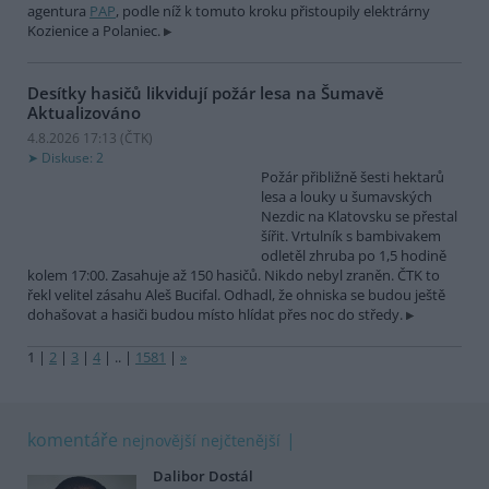
agentura
PAP
, podle níž k tomuto kroku přistoupily elektrárny
Kozienice a Polaniec.
Desítky hasičů likvidují požár lesa na Šumavě
Aktualizováno
4.8.2026 17:13 (
ČTK
)
Diskuse: 2
Požár přibližně šesti hektarů
lesa a louky u šumavských
Nezdic na Klatovsku se přestal
šířit. Vrtulník s bambivakem
odletěl zhruba po 1,5 hodině
kolem 17:00. Zasahuje až 150 hasičů. Nikdo nebyl zraněn. ČTK to
řekl velitel zásahu Aleš Bucifal. Odhadl, že ohniska se budou ještě
dohašovat a hasiči budou místo hlídat přes noc do středy.
1
|
2
|
3
|
4
|
..
|
1581
|
»
komentáře
nejnovější
nejčtenější
Dalibor Dostál