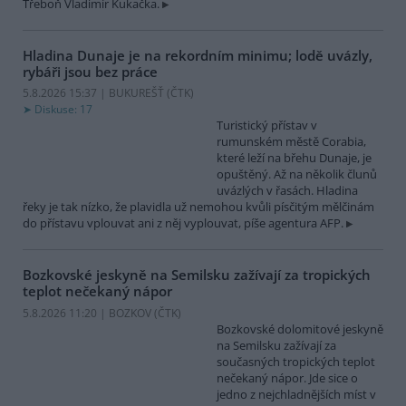
Třeboň Vladimír Kukačka.
Hladina Dunaje je na rekordním minimu; lodě uvázly,
rybáři jsou bez práce
5.8.2026 15:37 | BUKUREŠŤ (
ČTK
)
Diskuse: 17
Turistický přístav v
rumunském městě Corabia,
které leží na břehu Dunaje, je
opuštěný. Až na několik člunů
uvázlých v řasách. Hladina
řeky je tak nízko, že plavidla už nemohou kvůli písčitým mělčinám
do přístavu vplouvat ani z něj vyplouvat, píše agentura AFP.
Bozkovské jeskyně na Semilsku zažívají za tropických
teplot nečekaný nápor
5.8.2026 11:20 | BOZKOV (
ČTK
)
Bozkovské dolomitové jeskyně
na Semilsku zažívají za
současných tropických teplot
nečekaný nápor. Jde sice o
jedno z nejchladnějších míst v