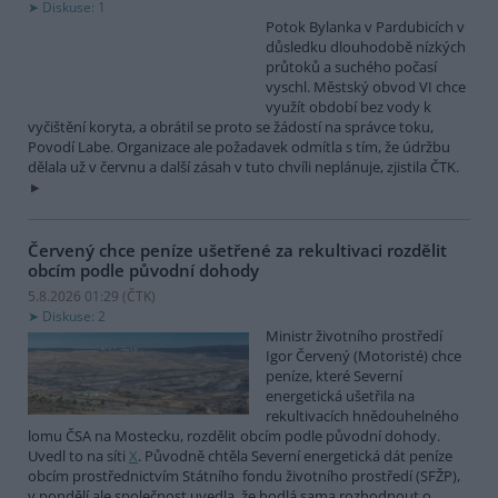
Diskuse: 1
Potok Bylanka v Pardubicích v
důsledku dlouhodobě nízkých
průtoků a suchého počasí
vyschl. Městský obvod VI chce
využít období bez vody k
vyčištění koryta, a obrátil se proto se žádostí na správce toku,
Povodí Labe. Organizace ale požadavek odmítla s tím, že údržbu
dělala už v červnu a další zásah v tuto chvíli neplánuje, zjistila ČTK.
Červený chce peníze ušetřené za rekultivaci rozdělit
obcím podle původní dohody
5.8.2026 01:29 (
ČTK
)
Diskuse: 2
Ministr životního prostředí
Igor Červený (Motoristé) chce
peníze, které Severní
energetická ušetřila na
rekultivacích hnědouhelného
lomu ČSA na Mostecku, rozdělit obcím podle původní dohody.
Uvedl to na síti
X
. Původně chtěla Severní energetická dát peníze
obcím prostřednictvím Státního fondu životního prostředí (SFŽP),
v pondělí ale společnost uvedla, že hodlá sama rozhodnout o