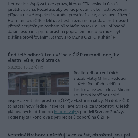
Heřmanice. Vyplývá to ze zprávy, kterou ČTK poskytla Česká
pirátská strana. Požaduje, aby policie prověřila okolnosti odebrání
případu České inspekci životního prostředí (ČIŽP) a zastavení řízení.
Hoffmannová ČTK sdělila, že trestní oznámení podala proti dosud
přesně nezjištěným osobám působícím na MŽP a ČIŽP, případně
dalším osobám, jejichž účast na popsaném postupu může být
zjištěna prověřováním. Stanovisko MŽP a ČIŽP ČTK shání.
Ředitelé odborů i mluvčí se z ČIŽP rozhodli odejít z
vlastní vůle, řekl Straka
6.8.2026 15:22 (
ČTK
)
Ředitel odboru vnitřních
služeb Matěj Mrlina, vedoucí
služebního úřadu Oldřich
Jarolím a tisková mluvčí Miriam
Loužecká končí na České
inspekci životního prostředí (ČIŽP) z vlastní iniciativy. Na dotaz ČTK
to napsal nový ředitel inspekce Pavel Straka (za Motoristy). O jejich
plánovaných odchodech
informovaly
v pondělí Seznam Zprávy.
Podle něj tak končí dva z pěti ředitelů odborů na ČIŽP.
Veterináři v horku ošetřují více zvířat, ohrožení jsou psi