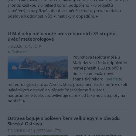
z fondu částkou 8,6 miliard korun podpořeno 776 projektů
zaměřených na přizpůsobení se změně klimatu, prevenci rizik a
posilování odolnosti vůči klimatickým dopadům.
U Mallorky mělo moře přes rekordních 33 stupňů,
uvádí meteorologové
7.8.2026 10:45 (
ČTK
)
Diskuse: 1
Povrchová teplota moře u
Mallorky ve středu odpoledne
mírně přesáhla 33 stupňů a
tím zaznamenala nový
španělský rekord.
Uvedla
to
meteorologická služba Aemet, která poznamenala, že moře v okolí
Baleárských ostrovů a v západním Středomoří je letos
nadprůměrně teplé, což ovlivňuje například také noční teploty na
pobřeží.
Ostrava bojuje s bolševníkem velkolepým v obvodu
Slezská Ostrava
7.8.2026 01:09 | OSTRAVA (
ČTK
)