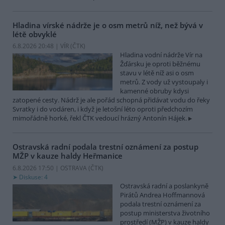
Hladina vírské nádrže je o osm metrů níž, než bývá v
létě obvyklé
6.8.2026 20:48 | VÍR (
ČTK
)
Hladina vodní nádrže Vír na
Žďársku je oproti běžnému
stavu v létě níž asi o osm
metrů. Z vody už vystoupaly i
kamenné obruby kdysi
zatopené cesty. Nádrž je ale pořád schopná přidávat vodu do řeky
Svratky i do vodáren, i když je letošní léto oproti předchozím
mimořádně horké, řekl ČTK vedoucí hrázný Antonín Hájek.
Ostravská radní podala trestní oznámení za postup
MŽP v kauze haldy Heřmanice
6.8.2026 17:50 | OSTRAVA (
ČTK
)
Diskuse: 4
Ostravská radní a poslankyně
Pirátů Andrea Hoffmannová
podala trestní oznámení za
postup ministerstva životního
prostředí (MŽP) v kauze haldy