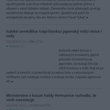
využití peněz a že chce ohledně výše podpory jednat přímo s
obcemi v okolí těžební oblasti. Červeného krok překvapil, postup
společnosti sleduje se znepokojením. Společnost patří do
energetické skupiny Sev.en, kterou vlastní Pavel Tykač.
Italské zemědělce trápí listokaz japonský ničící vinice i
sady
5.8.2026 01:12 | ŘÍM (
ČTK
)
Diskuse: 2
Duhově zelení brouci s
měňavými krovkami, jejichž
původní domovinou je
Japonsko, se stávají čím dál
větší hrozbou v Itálii. Rojí se po
sadech a vinicích a zanechávají za sebou listy s vykousanými
mřížkami, což oslabuje rostliny a snižuje úrodu, napsala agentura
AP.
Ministerstvo v kauze haldy Heřmanice rozhodlo, že
viník neexistuje
4.8.2026 19:12 | OSTRAVA (
ČTK
)
Diskuse: 2