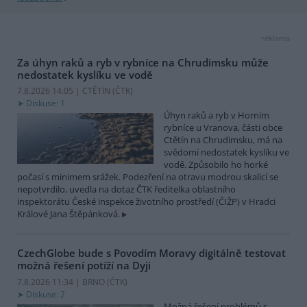
reklama
Za úhyn raků a ryb v rybníce na Chrudimsku může
nedostatek kyslíku ve vodě
7.8.2026 14:05 | CTĚTÍN (
ČTK
)
Diskuse: 1
Úhyn raků a ryb v Horním
rybníce u Vranova, části obce
Ctětín na Chrudimsku, má na
svědomí nedostatek kyslíku ve
vodě. Způsobilo ho horké
počasí s minimem srážek. Podezření na otravu modrou skalicí se
nepotvrdilo, uvedla na dotaz ČTK ředitelka oblastního
inspektorátu České inspekce životního prostředí (ČIŽP) v Hradci
Králové Jana Štěpánková.
CzechGlobe bude s Povodím Moravy digitálně testovat
možná řešení potíží na Dyji
7.8.2026 11:34 | BRNO (
ČTK
)
Diskuse: 2
Možná řešení problémů s