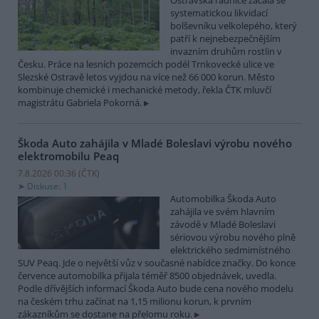
Ostravská radnice začala se
systematickou likvidací
bolševníku velkolepého, který
patří k nejnebezpečnějším
invazním druhům rostlin v
Česku. Práce na lesních pozemcích podél Trnkovecké ulice ve
Slezské Ostravě letos vyjdou na více než 66 000 korun. Město
kombinuje chemické i mechanické metody, řekla ČTK mluvčí
magistrátu Gabriela Pokorná.
Škoda Auto zahájila v Mladé Boleslavi výrobu nového
elektromobilu Peaq
7.8.2026 00:36 (
ČTK
)
Diskuse: 1
Automobilka Škoda Auto
zahájila ve svém hlavním
závodě v Mladé Boleslavi
sériovou výrobu nového plně
elektrického sedmimístného
SUV Peaq. Jde o největší vůz v současné nabídce značky. Do konce
července automobilka přijala téměř 8500 objednávek, uvedla.
Podle dřívějších informací Škoda Auto bude cena nového modelu
na českém trhu začínat na 1,15 milionu korun, k prvním
zákazníkům se dostane na přelomu roku.