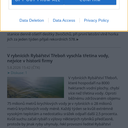
teplotám pracovníci pražské
záchranné stanice pro volně
žijící živočichy přijímají více
zvířat, nejčastěji
Data Deletion
Data Access
Privacy Policy
dehydratovaná a vysílená mláďata ptáků nebo veverek. ČTK to
sdělila mluvčí stanice Petra Fišerová. Během současné vlny veder
stanice denně ošetří desítky živočichů, při první letošní vlně horka
jich za jeden týden přijali rekordních 578.
V rybnících Rybářství Třeboň vyschla třetina vody,
nejvíce v historii firmy
5.8.2026 15:42 (
ČTK
)
Diskuse: 1
V rybnících Rybářství Třeboň,
které hospodaří na 8000
hektarech vodní plochy, chybí
více než třetina vody. Oproti
běžnému zdržovaném objemu
75 milionů metrů krychlových vody je v rybnících o 28 milionů
metrů krychlových vody méně. Každý týden se kvůli extrémně
vysokým teplotám a nedostatku srážek odpaří další 2,5 procenta.
Kvůli suchu začali rybáři s výlovy některých rybníků předčasně,
protože by jinak ryby uhynuly, řekl provozní ředitel Rybářství