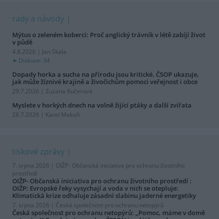
rady a návody
Mýtus o zeleném koberci: Proč anglický trávník v létě zabíjí život
v půdě
4.8.2026 | Jan Skala
Diskuse: 34
Dopady horka a sucha na přírodu jsou kritické. ČSOP ukazuje,
jak může žíznivé krajině a živočichům pomoci veřejnost i obce
29.7.2026 | Zuzana Kučerová
Myslete v horkých dnech na volně žijící ptáky a další zvířata
28.7.2026 | Karel Makoň
tiskové zprávy
7. srpna 2026 |
OIŽP- Občanská iniciativa pro ochranu životního
prostředí
OIŽP- Občanská iniciativa pro ochranu životního prostředí :
OIŽP: Evropské řeky vysychají a voda v nich se otepluje:
Klimatická krize odhaluje zásadní slabinu jaderné energetiky
7. srpna 2026 |
Česká společnost pro ochranu netopýrů
Česká společnost pro ochranu netopýrů: „Pomoc, máme v domě