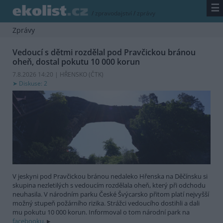
☰
/
zpravodajství
/
zprávy
Zprávy
Vedoucí s dětmi rozdělal pod Pravčickou bránou
oheň, dostal pokutu 10 000 korun
7.8.2026 14:20 | HŘENSKO (
ČTK
)
Diskuse: 2
V jeskyni pod Pravčickou bránou nedaleko Hřenska na Děčínsku si
skupina nezletilých s vedoucím rozdělala oheň, který při odchodu
neuhasila. V národním parku České Švýcarsko přitom platí nejvyšší
možný stupeň požárního rizika. Strážci vedoucího dostihli a dali
mu pokutu 10 000 korun. Informoval o tom národní park na
facebooku.