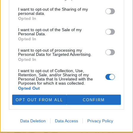
I want to opt-out of the Sharing of my
Veterináři v horku ošetřují více zvířat, ohrožení jsou psi
personal data.
se zploštělým čumákem
Opted In
6.8.2026 15:15 (
ČTK
)
Veterináři v současných
I want to opt-out of the Sale of my
Personal Data.
vedrech ošetřují více zvířat.
Opted In
Mezi nejrizikovější skupiny
podle nich patří plemena psů s
I want to opt-out of processing my
krátkou lebkou a zploštělým
Personal Data for Targeted Advertising.
čumákem, jako jsou například mopsi nebo buldočci, starší jedinci a
Opted In
zvířata se srdečním onemocněním. Jejich majitelé pro ně
vyhledávají veterinární ošetření nejčastěji kvůli přehřátí organismu,
I want to opt-out of Collection, Use,
dehydrataci nebo kolapsu. ČTK to sdělila viceprezidentka Komory
Retention, Sale, and/or Sharing of my
veterinárních lékařů ČR Kateřina Valdhans.
Personal Data that Is Unrelated with the
Purposes for which it was collected.
Opted Out
Do Prahy dorazili jezdci cyklistické štafety, míří na
konferenci o klimatu
OPT OUT FROM ALL
CONFIRM
6.8.2026 15:08 | PRAHA (
ČTK
)
Diskuse: 2
Do Prahy dnes dorazili jezdci
Data Deletion
Data Access
Privacy Policy
mezinárodní cyklistické štafety
COP Bike Ride. Účastníci