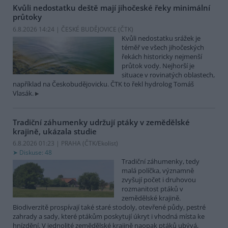
Kvůli nedostatku deště mají jihočeské řeky minimální
průtoky
6.8.2026 14:24 | ČESKÉ BUDĚJOVICE (
ČTK
)
Kvůli nedostatku srážek je
téměř ve všech jihočeských
řekách historicky nejmenší
průtok vody. Nejhorší je
situace v rovinatých oblastech,
například na Českobudějovicku. ČTK to řekl hydrolog Tomáš
Vlasák.
Tradiční záhumenky udržují ptáky v zemědělské
krajině, ukázala studie
6.8.2026 01:23 | PRAHA (
ČTK/Ekolist
)
Diskuse: 48
Tradiční záhumenky, tedy
malá políčka, významně
zvyšují počet i druhovou
rozmanitost ptáků v
zemědělské krajině.
Biodiverzitě prospívají také staré stodoly, otevřené půdy, pestré
zahrady a sady, které ptákům poskytují úkryt i vhodná místa ke
hnízdění. V jednolité zemědělské krajině naopak ptáků ubývá,