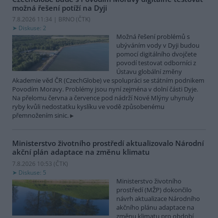
možná řešení potíží na Dyji
7.8.2026 11:34 | BRNO (
ČTK
)
Diskuse: 2
Možná řešení problémů s
ubýváním vody v Dyji budou
pomocí digitálního dvojčete
povodí testovat odborníci z
Ústavu globální změny
Akademie věd ČR (CzechGlobe) ve spolupráci se státním podnikem
Povodím Moravy. Problémy jsou nyní zejména v dolní části Dyje.
Na přelomu června a července pod nádrží Nové Mlýny uhynuly
ryby kvůli nedostatku kyslíku ve vodě způsobenému
přemnožením sinic.
Ministerstvo životního prostředí aktualizovalo Národní
akční plán adaptace na změnu klimatu
7.8.2026 10:53 (
ČTK
)
Diskuse: 5
Ministerstvo životního
prostředí (MŽP) dokončilo
návrh aktualizace Národního
akčního plánu adaptace na
změnu klimatu pro období