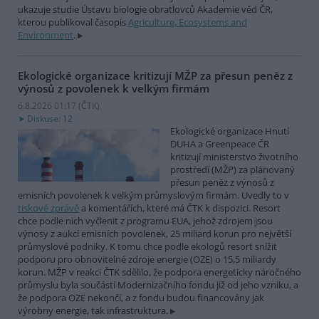
ukazuje studie Ústavu biologie obratlovců Akademie věd ČR,
kterou publikoval časopis
Agriculture, Ecosystems and
Environment
.
Ekologické organizace kritizují MŽP za přesun peněz z
výnosů z povolenek k velkým firmám
6.8.2026 01:17 (
ČTK
)
Diskuse: 12
Ekologické organizace Hnutí
DUHA a Greenpeace ČR
kritizují ministerstvo životního
prostředí (MŽP) za plánovaný
přesun peněz z výnosů z
emisních povolenek k velkým průmyslovým firmám. Uvedly to v
tiskové zprávě
a komentářích, které má ČTK k dispozici. Resort
chce podle nich vyčlenit z programu EUA, jehož zdrojem jsou
výnosy z aukcí emisních povolenek, 25 miliard korun pro největší
průmyslové podniky. K tomu chce podle ekologů resort snížit
podporu pro obnovitelné zdroje energie (OZE) o 15,5 miliardy
korun. MŽP v reakci ČTK sdělilo, že podpora energeticky náročného
průmyslu byla součástí Modernizačního fondu již od jeho vzniku, a
že podpora OZE nekončí, a z fondu budou financovány jak
výrobny energie, tak infrastruktura.