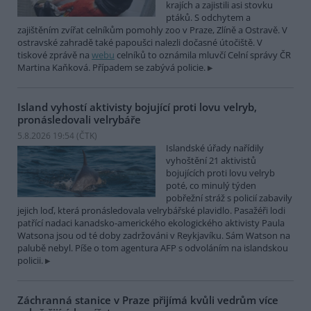
krajích a zajistili asi stovku
ptáků. S odchytem a
zajištěním zvířat celníkům pomohly zoo v Praze, Zlíně a Ostravě. V
ostravské zahradě také papoušci nalezli dočasné útočiště. V
tiskové zprávě na
webu
celníků to oznámila mluvčí Celní správy ČR
Martina Kaňková. Případem se zabývá policie.
Island vyhostí aktivisty bojující proti lovu velryb,
pronásledovali velrybáře
5.8.2026 19:54 (
ČTK
)
Islandské úřady nařídily
vyhoštění 21 aktivistů
bojujících proti lovu velryb
poté, co minulý týden
pobřežní stráž s policií zabavily
jejich loď, která pronásledovala velrybářské plavidlo. Pasažéři lodi
patřící nadaci kanadsko-amerického ekologického aktivisty Paula
Watsona jsou od té doby zadržováni v Reykjavíku. Sám Watson na
palubě nebyl. Píše o tom agentura AFP s odvoláním na islandskou
policii.
Záchranná stanice v Praze přijímá kvůli vedrům více