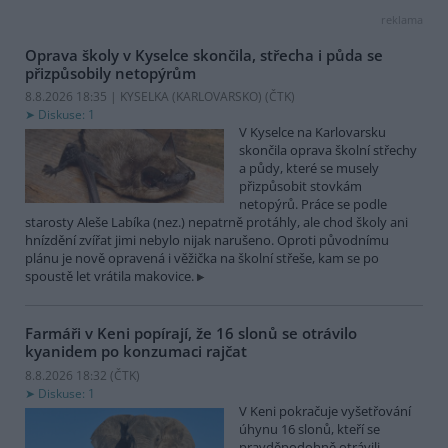
reklama
Oprava školy v Kyselce skončila, střecha i půda se
přizpůsobily netopýrům
8.8.2026 18:35 | KYSELKA (KARLOVARSKO) (
ČTK
)
Diskuse: 1
V Kyselce na Karlovarsku
skončila oprava školní střechy
a půdy, které se musely
přizpůsobit stovkám
netopýrů. Práce se podle
starosty Aleše Labíka (nez.) nepatrně protáhly, ale chod školy ani
hnízdění zvířat jimi nebylo nijak narušeno. Oproti původnímu
plánu je nově opravená i věžička na školní střeše, kam se po
spoustě let vrátila makovice.
Farmáři v Keni popírají, že 16 slonů se otrávilo
kyanidem po konzumaci rajčat
8.8.2026 18:32 (
ČTK
)
Diskuse: 1
V Keni pokračuje vyšetřování
úhynu 16 slonů, kteří se
pravděpodobně otrávili