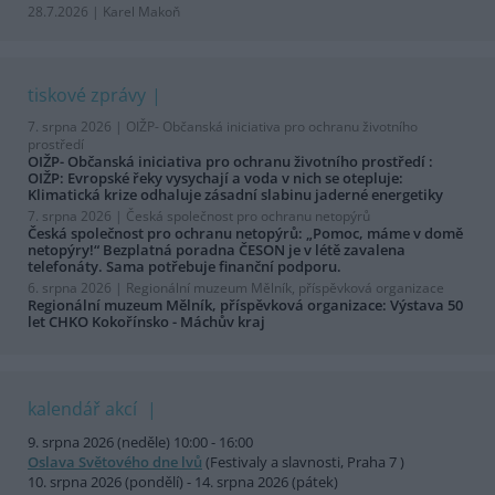
28.7.2026 | Karel Makoň
tiskové zprávy
7. srpna 2026 |
OIŽP- Občanská iniciativa pro ochranu životního
prostředí
OIŽP- Občanská iniciativa pro ochranu životního prostředí :
OIŽP: Evropské řeky vysychají a voda v nich se otepluje:
Klimatická krize odhaluje zásadní slabinu jaderné energetiky
7. srpna 2026 |
Česká společnost pro ochranu netopýrů
Česká společnost pro ochranu netopýrů: „Pomoc, máme v domě
netopýry!“ Bezplatná poradna ČESON je v létě zavalena
telefonáty. Sama potřebuje finanční podporu.
6. srpna 2026 |
Regionální muzeum Mělník, příspěvková organizace
Regionální muzeum Mělník, příspěvková organizace: Výstava 50
let CHKO Kokořínsko - Máchův kraj
kalendář akcí
9. srpna 2026 (neděle) 10:00 - 16:00
Oslava Světového dne lvů
(Festivaly a slavnosti, Praha 7 )
10. srpna 2026 (pondělí) - 14. srpna 2026 (pátek)