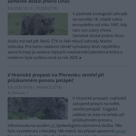
sameček dostal jméno Onzu
8.8.2026 10:13 | PLZEŇ (
ČTK
)
V plzeňské zoologické zahradě
se narodilo 18. mládě zubra
evropského od roku 1997, kdy
tato zoo zubry chová.
Sameček dostal jméno Onzu.
Stádo má teď pět členů. ČTK to řekl mluvčí zahrady Martin
Vobruba. Pro tento nedávno téměř vyhubený druh největšího
savce Evropy je vedena nejstarší mezinárodní plemenná kniha a
nedávno byla vydána nová za rok 2025.
V Hranické propasti na Přerovsku zemřel při
průzkumném ponoru potápěč
8.8.2026 09:58 | HRANICE (
ČTK
)
Diskuse: 1
V Hranické propasti, nejhlubší
zatopené jeskyni na světě,
zemřel potápěč. Tragická
událost se stala ve středu při
průzkumném ponoru,
informovala na sociální
síti
Speleologická záchranná služba. Tělo
bylo vyzvednuto z hloubky 186 metrů. Na případ upozornil
server