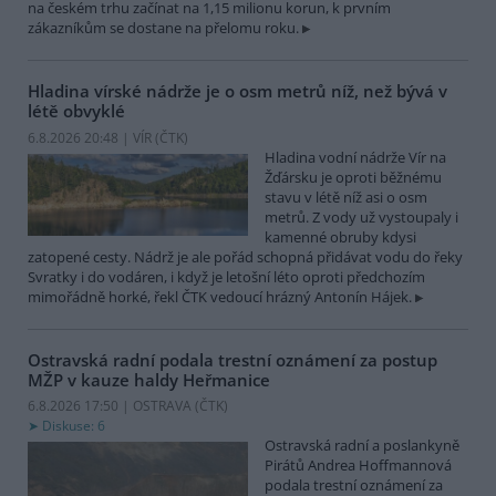
na českém trhu začínat na 1,15 milionu korun, k prvním
zákazníkům se dostane na přelomu roku.
Hladina vírské nádrže je o osm metrů níž, než bývá v
létě obvyklé
6.8.2026 20:48 | VÍR (
ČTK
)
Hladina vodní nádrže Vír na
Žďársku je oproti běžnému
stavu v létě níž asi o osm
metrů. Z vody už vystoupaly i
kamenné obruby kdysi
zatopené cesty. Nádrž je ale pořád schopná přidávat vodu do řeky
Svratky i do vodáren, i když je letošní léto oproti předchozím
mimořádně horké, řekl ČTK vedoucí hrázný Antonín Hájek.
Ostravská radní podala trestní oznámení za postup
MŽP v kauze haldy Heřmanice
6.8.2026 17:50 | OSTRAVA (
ČTK
)
Diskuse: 6
Ostravská radní a poslankyně
Pirátů Andrea Hoffmannová
podala trestní oznámení za