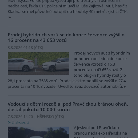
Novinky.cz. Policie případ vyšetřuje pro trestný čin usmrcení z
nedbalosti, řekla ČTK policejní mluvčí Miluše Zajícová. Muž, hasič z
Kladna, se měl původně potopit do hloubky 40 metrů, zjistila ČTK.
Prodej hybridních vozů se do konce července zvýšil o
16 procent na 43 653 vozů
8.8.2026 01:18 (
ČTK
)
Prodej nových aut s hybridním
pohonem od ledna do konce
července vzrostl o 16,3
procenta na 43 653 vozů. Z
toho plug-in hybridy rostly o
28,1 procenta na 7585 vozů. Prodej elektromobilů se zvýšil o 27,4
procenta na 10 168 vozidel. Uvedl to Svaz dovozců automobilů.
Vedoucí s dětmi rozdělal pod Pravčickou bránou oheň,
dostal pokutu 10 000 korun
7.8.2026 14:20 | HŘENSKO (
ČTK
)
Diskuse: 3
V jeskyni pod Pravčickou
bránou nedaleko Hřenska na