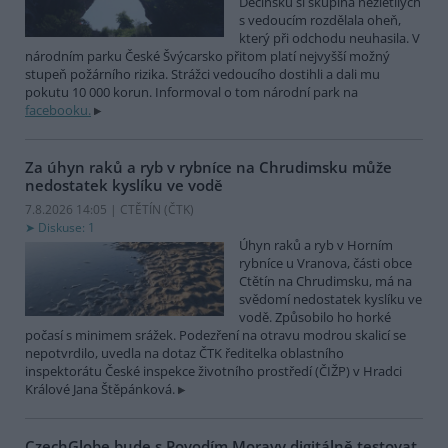
Děčínsku si skupina nezletilých
s vedoucím rozdělala oheň,
který při odchodu neuhasila. V
národním parku České Švýcarsko přitom platí nejvyšší možný
stupeň požárního rizika. Strážci vedoucího dostihli a dali mu
pokutu 10 000 korun. Informoval o tom národní park na
facebooku.
Za úhyn raků a ryb v rybníce na Chrudimsku může
nedostatek kyslíku ve vodě
7.8.2026 14:05 | CTĚTÍN (
ČTK
)
Diskuse: 1
Úhyn raků a ryb v Horním
rybníce u Vranova, části obce
Ctětín na Chrudimsku, má na
svědomí nedostatek kyslíku ve
vodě. Způsobilo ho horké
počasí s minimem srážek. Podezření na otravu modrou skalicí se
nepotvrdilo, uvedla na dotaz ČTK ředitelka oblastního
inspektorátu České inspekce životního prostředí (ČIŽP) v Hradci
Králové Jana Štěpánková.
CzechGlobe bude s Povodím Moravy digitálně testovat