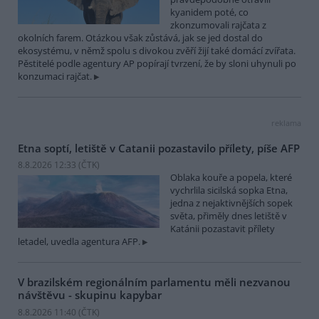
kyanidem poté, co
zkonzumovali rajčata z
okolních farem. Otázkou však zůstává, jak se jed dostal do
ekosystému, v němž spolu s divokou zvěří žijí také domácí zvířata.
Pěstitelé podle agentury AP popírají tvrzení, že by sloni uhynuli po
konzumaci rajčat.
reklama
Etna soptí, letiště v Catanii pozastavilo přílety, píše AFP
8.8.2026 12:33 (
ČTK
)
Oblaka kouře a popela, které
vychrlila sicilská sopka Etna,
jedna z nejaktivnějších sopek
světa, přiměly dnes letiště v
Katánii pozastavit přílety
letadel, uvedla agentura AFP.
V brazilském regionálním parlamentu měli nezvanou
návštěvu - skupinu kapybar
8.8.2026 11:40 (
ČTK
)