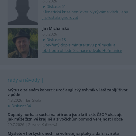
6.8.2026
Diskuse: 51
Klimatická krize není over. Vyzýváme vládu, aby
ji přestala ignorovat
Jiří Michalisko
6.8.2026
Diskuse: 18
Otevřený dopis ministerstvu průmyslu a
obchodu ohledně sanace odvalu Heřmanice
rady a návody
Mýtus o zeleném koberci: Proč anglický trávník v létě zabíjí život
v půdě
4.8.2026 | Jan Skala
Diskuse: 34
Dopady horka a sucha na přírodu jsou kritické. ČSOP ukazuje,
jak může žíznivé krajině a živočichům pomoci veřejnost i obce
29.7.2026 | Zuzana Kučerová
Myslete v horkých dnech na volně žijící ptáky a další zvířata