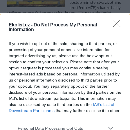
postup ministerstva životního
prostředí (MŽP) v kauze haldy
Heřmanice. Vyplývá to ze zprávy, kterou ČTK poskytla Česká
pirátská strana. Požaduje, aby policie prověřila okolnosti odebrání
případu České inspekci životního prostředí (ČIŽP) a zastavení řízení.
Ekolist.cz -
Do Not Process My Personal
Hoffmannová ČTK sdělila, že trestní oznámení podala proti dosud
Information
přesně nezjištěným osobám působícím na MŽP a ČIŽP, případně
dalším osobám, jejichž účast na popsaném postupu může být
If you wish to opt-out of the sale, sharing to third parties, or
zjištěna prověřováním. Stanovisko MŽP a ČIŽP ČTK shání.
processing of your personal or sensitive information for
targeted advertising by us, please use the below opt-out
Ředitelé odborů i mluvčí se z ČIŽP rozhodli odejít z
section to confirm your selection. Please note that after your
vlastní vůle, řekl Straka
opt-out request is processed you may continue seeing
6.8.2026 15:22 (
ČTK
)
interest-based ads based on personal information utilized by
Diskuse: 1
us or personal information disclosed to third parties prior to
Ředitel odboru vnitřních
your opt-out. You may separately opt-out of the further
služeb Matěj Mrlina, vedoucí
disclosure of your personal information by third parties on the
služebního úřadu Oldřich
IAB’s list of downstream participants. This information may
Jarolím a tisková mluvčí Miriam
Loužecká končí na České
also be disclosed by us to third parties on the
IAB’s List of
inspekci životního prostředí (ČIŽP) z vlastní iniciativy. Na dotaz ČTK
Downstream Participants
that may further disclose it to other
to napsal nový ředitel inspekce Pavel Straka (za Motoristy). O jejich
third parties.
plánovaných odchodech
informovaly
v pondělí Seznam Zprávy.
Podle něj tak končí dva z pěti ředitelů odborů na ČIŽP.
Personal Data Processing Opt Outs