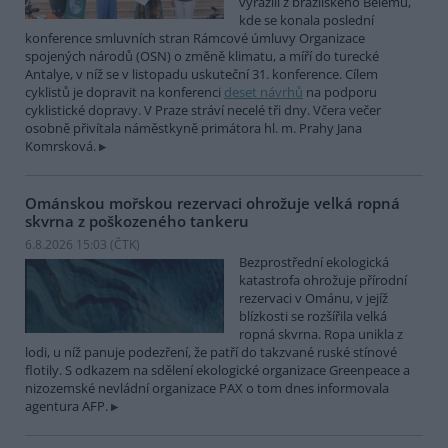
vyrazili z brazilského Belému,
kde se konala poslední
konference smluvních stran Rámcové úmluvy Organizace
spojených národů (OSN) o změně klimatu, a míří do turecké
Antalye, v níž se v listopadu uskuteční 31. konference. Cílem
cyklistů je dopravit na konferenci
deset návrhů
na podporu
cyklistické dopravy. V Praze stráví necelé tři dny. Včera večer
osobně přivítala náměstkyně primátora hl. m. Prahy Jana
Komrsková.
Ománskou mořskou rezervaci ohrožuje velká ropná
skvrna z poškozeného tankeru
6.8.2026 15:03 (
ČTK
)
Bezprostřední ekologická
katastrofa ohrožuje přírodní
rezervaci v Ománu, v jejíž
blízkosti se rozšířila velká
ropná skvrna. Ropa unikla z
lodi, u níž panuje podezření, že patří do takzvané ruské stínové
flotily. S odkazem na sdělení ekologické organizace Greenpeace a
nizozemské nevládní organizace PAX o tom dnes informovala
agentura AFP.