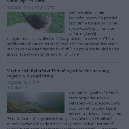
volně žijících zvířat
5.8.2026 17:40 | PRAHA (
ČTK
)
Kvůli vysokým letním
teplotám pracovníci pražské
záchranné stanice pro volně
žijící živočichy přijímají více
zvířat, nejčastěji
dehydratovaná a vysílená mláďata ptáků nebo veverek. ČTK to
sdělila mluvčí stanice Petra Fišerová. Během současné vlny veder
stanice denně ošetří desítky živočichů, při první letošní vlně horka
jich za jeden týden přijali rekordních 578.
V rybnících Rybářství Třeboň vyschla třetina vody,
nejvíce v historii firmy
5.8.2026 15:42 (
ČTK
)
Diskuse: 2
V rybnících Rybářství Třeboň,
které hospodaří na 8000
hektarech vodní plochy, chybí
více než třetina vody. Oproti
běžnému zdržovaném objemu
75 milionů metrů krychlových vody je v rybnících o 28 milionů
metrů krychlových vody méně. Každý týden se kvůli extrémně