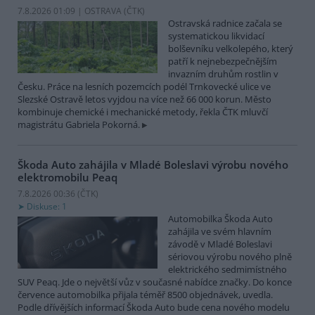
7.8.2026 01:09 | OSTRAVA (
ČTK
)
Ostravská radnice začala se
systematickou likvidací
bolševníku velkolepého, který
patří k nejnebezpečnějším
invazním druhům rostlin v
Česku. Práce na lesních pozemcích podél Trnkovecké ulice ve
Slezské Ostravě letos vyjdou na více než 66 000 korun. Město
kombinuje chemické i mechanické metody, řekla ČTK mluvčí
magistrátu Gabriela Pokorná.
Škoda Auto zahájila v Mladé Boleslavi výrobu nového
elektromobilu Peaq
7.8.2026 00:36 (
ČTK
)
Diskuse: 1
Automobilka Škoda Auto
zahájila ve svém hlavním
závodě v Mladé Boleslavi
sériovou výrobu nového plně
elektrického sedmimístného
SUV Peaq. Jde o největší vůz v současné nabídce značky. Do konce
července automobilka přijala téměř 8500 objednávek, uvedla.
Podle dřívějších informací Škoda Auto bude cena nového modelu