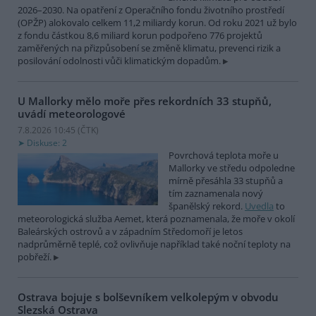
2026–2030. Na opatření z Operačního fondu životního prostředí
(OPŽP) alokovalo celkem 11,2 miliardy korun. Od roku 2021 už bylo
z fondu částkou 8,6 miliard korun podpořeno 776 projektů
zaměřených na přizpůsobení se změně klimatu, prevenci rizik a
posilování odolnosti vůči klimatickým dopadům.
U Mallorky mělo moře přes rekordních 33 stupňů,
uvádí meteorologové
7.8.2026 10:45 (
ČTK
)
Diskuse: 2
Povrchová teplota moře u
Mallorky ve středu odpoledne
mírně přesáhla 33 stupňů a
tím zaznamenala nový
španělský rekord.
Uvedla
to
meteorologická služba Aemet, která poznamenala, že moře v okolí
Baleárských ostrovů a v západním Středomoří je letos
nadprůměrně teplé, což ovlivňuje například také noční teploty na
pobřeží.
Ostrava bojuje s bolševníkem velkolepým v obvodu
Slezská Ostrava