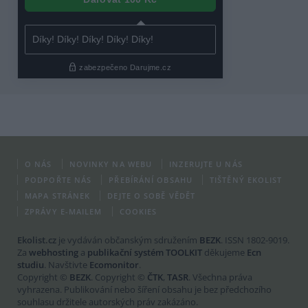
O NÁS
NOVINKY NA WEBU
INZERUJTE U NÁS
PODPOŘTE NÁS
PŘEBÍRÁNÍ OBSAHU
TIŠTĚNÝ EKOLIST
MAPA STRÁNEK
DEJTE O SOBĚ VĚDĚT
ZPRÁVY E-MAILEM
COOKIES
Ekolist.cz
je vydáván občanským sdružením
BEZK
. ISSN 1802-9019.
Za
webhosting
a
publikační systém TOOLKIT
děkujeme
Ecn
studiu
. Navštivte
Ecomonitor
.
Copyright ©
BEZK
. Copyright ©
ČTK
,
TASR
. Všechna práva
vyhrazena. Publikování nebo šíření obsahu je bez předchozího
souhlasu držitele autorských práv zakázáno.