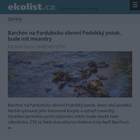
☰
/
zpravodajství
/
zprávy
Zprávy
Barchov na Pardubicku obnoví Podolský potok,
bude mít meandry
8.8.2026 18:53 | BARCHOV (
ČTK
)
Barchov na Pardubicku obnoví Podolský potok, který obcí protéká.
Nechá vybourat jeho betonové koryto a vytvoří meandry.
Opatření pomohou proti záplavám, místo bude sloužit také
odpočinku. ČTK to řekla starostka Iva Krebsová (za lepší Barchov).