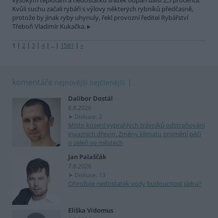
vysokým teplotám a nedostatku srážek odpaří další 2,5 procenta.
Kvůli suchu začali rybáři s výlovy některých rybníků předčasně,
protože by jinak ryby uhynuly, řekl provozní ředitel Rybářství
Třeboň Vladimír Kukačka.
1
|
2
|
3
|
4
|
..
|
1581
|
»
komentáře
nejnovější
nejčtenější
Dalibor Dostál
8.8.2026
Diskuse: 2
Místo kosení vyprahlých trávníků odstraňování
invazních dřevin. Změny klimatu promění péči
o zeleň ve městech
Jan Palaščák
7.8.2026
Diskuse: 13
Ohrožuje nedostatek vody budoucnost jádra?
Eliška Vidomus