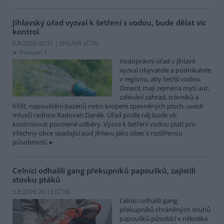
Jihlavský úřad vyzval k šetření s vodou, bude dělat víc
kontrol
6.8.2026 00:51 | JIHLAVA (
ČTK
)
Diskuse: 1
Vodoprávní úřad v Jihlavě
vyzval obyvatele a podnikatele
v regionu, aby šetřili vodou.
Omezit mají zejména mytí aut,
zalévání zahrad, trávníků a
hřišť, napouštění bazénů nebo kropení zpevněných ploch, uvedl
mluvčí radnice Radovan Daněk. Úřad podle něj bude víc
kontrolovat povolené odběry. Výzva k šetření vodou platí pro
všechny obce spadající pod Jihlavu jako obec s rozšířenou
působností.
Celníci odhalili gang překupníků papoušků, zajistili
stovku ptáků
5.8.2026 20:13 (
ČTK
)
Celníci odhalili gang
překupníků chráněných druhů
papoušků působící v několika