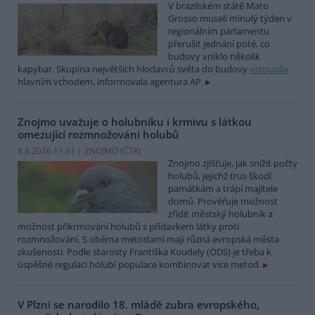
V brazilském státě Mato
Grosso museli minulý týden v
regionálním parlamentu
přerušit jednání poté, co
budovy vniklo několik
kapybar. Skupina největších hlodavců světa do budovy
vstoupila
hlavním vchodem, informovala agentura AP.
Znojmo uvažuje o holubníku i krmivu s látkou
omezující rozmnožování holubů
8.8.2026 11:31 | ZNOJMO (
ČTK
)
Znojmo zjišťuje, jak snížit počty
holubů, jejichž trus škodí
památkám a trápí majitele
domů. Prověřuje možnost
zřídit městský holubník a
možnost přikrmování holubů s přídavkem látky proti
rozmnožování. S oběma metodami mají různá evropská města
zkušenosti. Podle starosty Františka Koudely (ODS) je třeba k
úspěšné regulaci holubí populace kombinovat více metod.
V Plzni se narodilo 18. mládě zubra evropského,